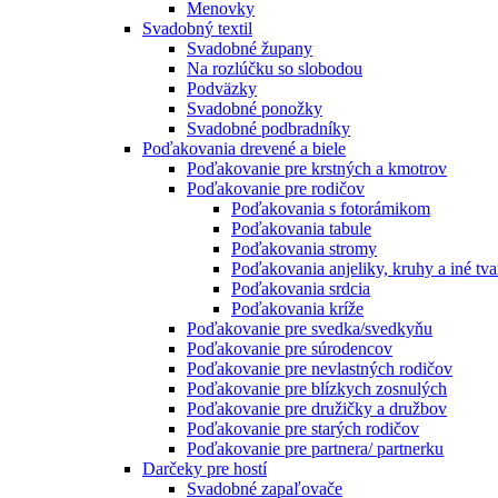
Menovky
Svadobný textil
Svadobné župany
Na rozlúčku so slobodou
Podväzky
Svadobné ponožky
Svadobné podbradníky
Poďakovania drevené a biele
Poďakovanie pre krstných a kmotrov
Poďakovanie pre rodičov
Poďakovania s fotorámikom
Poďakovania tabule
Poďakovania stromy
Poďakovania anjeliky, kruhy a iné tva
Poďakovania srdcia
Poďakovania kríže
Poďakovanie pre svedka/svedkyňu
Poďakovanie pre súrodencov
Poďakovanie pre nevlastných rodičov
Poďakovanie pre blízkych zosnulých
Poďakovanie pre družičky a družbov
Poďakovanie pre starých rodičov
Poďakovanie pre partnera/ partnerku
Darčeky pre hostí
Svadobné zapaľovače