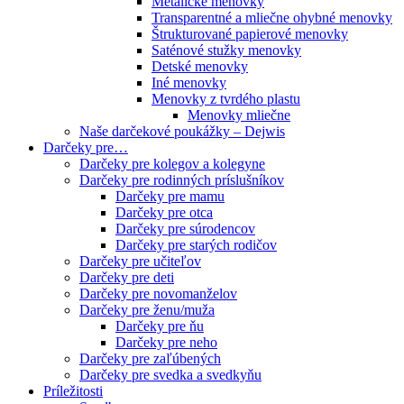
Metalické menovky
Transparentné a mliečne ohybné menovky
Štrukturované papierové menovky
Saténové stužky menovky
Detské menovky
Iné menovky
Menovky z tvrdého plastu
Menovky mliečne
Naše darčekové poukážky – Dejwis
Darčeky pre…
Darčeky pre kolegov a kolegyne
Darčeky pre rodinných príslušníkov
Darčeky pre mamu
Darčeky pre otca
Darčeky pre súrodencov
Darčeky pre starých rodičov
Darčeky pre učiteľov
Darčeky pre deti
Darčeky pre novomanželov
Darčeky pre ženu/muža
Darčeky pre ňu
Darčeky pre neho
Darčeky pre zaľúbených
Darčeky pre svedka a svedkyňu
Príležitosti