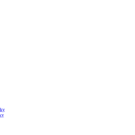
sky
ky