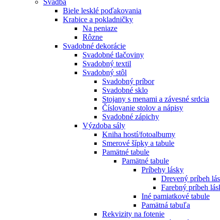
Svadba
Biele lesklé poďakovania
Krabice a pokladničky
Na peniaze
Rôzne
Svadobné dekorácie
Svadobné tlačoviny
Svadobný textil
Svadobný stôl
Svadobný príbor
Svadobné sklo
Stojany s menami a závesné srdcia
Číslovanie stolov a nápisy
Svadobné zápichy
Výzdoba sály
Kniha hostí/fotoalbumy
Smerové šípky a tabule
Pamätné tabule
Pamätné tabule
Príbehy lásky
Drevený príbeh lá
Farebný príbeh lás
Iné pamiatkové tabule
Pamätná tabuľa
Rekvizity na fotenie