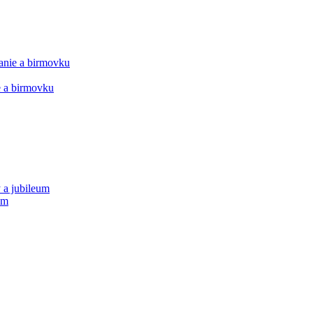
manie a birmovku
ie a birmovku
 a jubileum
um