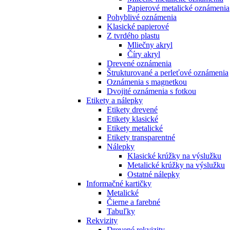
Papierové metalické oznámenia
Pohyblivé oznámenia
Klasické papierové
Z tvrdého plastu
Mliečny akryl
Číry akryl
Drevené oznámenia
Štrukturované a perleťové oznámenia
Oznámenia s magnetkou
Dvojité oznámenia s fotkou
Etikety a nálepky
Etikety drevené
Etikety klasické
Etikety metalické
Etikety transparentné
Nálepky
Klasické krúžky na výslužku
Metalické krúžky na výslužku
Ostatné nálepky
Informačné kartičky
Metalické
Čierne a farebné
Tabuľky
Rekvizity
Drevené rekvizity