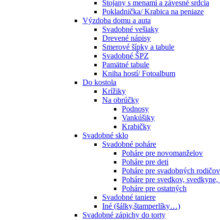
Stojany s menami a závesné srdcia
Pokladnička/ Krabica na peniaze
Výzdoba domu a auta
Svadobné vešiaky
Drevené nápisy
Smerové šípky a tabule
Svadobné ŠPZ
Pamätné tabule
Kniha hostí/ Fotoalbum
Do kostola
Krížiky
Na obrúčky
Podnosy
Vankúšiky
Krabičky
Svadobné sklo
Svadobné poháre
Poháre pre novomanželov
Poháre pre deti
Poháre pre svadobných rodičov
Poháre pre svedkov, svedkyne,
Poháre pre ostatných
Svadobné taniere
Iné (šálky,štamperlíky…)
Svadobné zápichy do torty