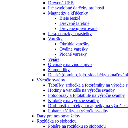
Drevené USB
Iné svadobné darčeky pre hostí
Magnetky a kľúčenky
Biele lesklé
Drevené farebné
Drevené gravírované
Perá, ceruzky a pastelky
Varešky
Okrúhle varešky
Oválne varešky
Ploché varešky
Vejáre
Otváraky na víno a pivo
Štamperlíky
Detské (domino, jojo, skladačky, omaľová
Výročie svadby
Tabuľky, srdiečka a fotorámiky na výročie 
Hodiny a vankúše na výročie svadby
Fotoobrazy a fototabule na výročie svadby
Krabičky na výročie svadby
Drobnosti, darčeky a magnetky na výročie 
Poháre a šálky na výročie svadby
Dary pre novomanželov
Rozlúčka so slobodou
Poháre na rozlúčku so slobodou