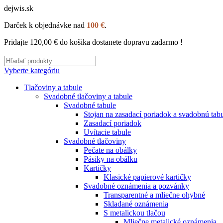
dejwis.sk
Darček k objednávke nad
100 €
.
Pridajte
120,00
€
do košika dostanete dopravu zadarmo !
Vyberte kategóriu
Tlačoviny a tabule
Svadobné tlačoviny a tabule
Svadobné tabule
Stojan na zasadací poriadok a svadobnú tab
Zasadací poriadok
Uvítacie tabule
Svadobné tlačoviny
Pečate na obálky
Pásiky na obálku
Kartičky
Klasické papierové kartičky
Svadobné oznámenia a pozvánky
Transparentné a mliečne ohybné
Skladané oznámenia
S metalickou tlačou
Mliečne metalické oznámenia