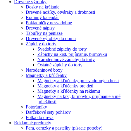
Drevené výrobky
Dosky na krájanie
Drevené nožíky, otváraky a drobnosti
Rodinný kalendár
Pokladničky nesvadobné
Drevené nápisy
Tabuľky na peniaze
Drevené výrobky do domu
Zápichy do torty
Svadobné zápichy do torty
Zápichy na krst, prijímanie, birmovku
Narodeninové zápichy do torty
Ostatné zápichy do torty
Narodeninové boxy
Magnetky a kľúčenky
Magnetky a kľúčenky pre svadobných hostí
Magnetky a kľúčenky pre deti
Magnetky a kľúčenky na reklamu
Magnetky na krst, birmovku, prijímanie a iné
príležitosti
Fotorámiky
Darčekové sety pohárov
Fotka do dreva
Reklamné predmety
Perá, ceruzky a pastelky (písacie potreby)