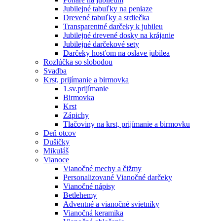
Jubilejné tabuľky na peniaze
Drevené tabuľky a srdiečka
Transparentné darčeky k jubileu
Jubilejné drevené dosky na krájanie
Jubilejné darčekové sety
Darčeky hosťom na oslave jubilea
Rozlúčka so slobodou
Svadba
Krst, prijímanie a birmovka
1.sv.prijímanie
Birmovka
Krst
Zápichy
Tlačoviny na krst, prijímanie a birmovku
Deň otcov
Dušičky
Mikuláš
Vianoce
Vianočné mechy a čižmy
Personalizované Vianočné darčeky
Vianočné nápisy
Betlehemy
Adventné a vianočné svietniky
Vianočná keramika