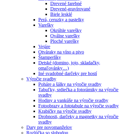
Drevené farebné
Drevené-gravírované
Biele lesklé
Perá, ceruzky a pastelky
Varešky
Okrúhle varešky
Oválne varešky
Ploché varešky
Vejáre
Otváraky na víno a pivo
Štamperlíky
Detské (domino, jojo, skladačky,
omaľovánky…)
Iné svadobné darčeky pre hostí
Výročie svadby
Poháre a šálky na výročie svadby
Tabuľky, srdiečka a fotorámiky na výročie
svadby
Hodiny a vankúše na výročie svadby
Fotoobrazy a fototabule na výročie svadby
Krabičky na výročie svadby
Drobnosti, darčeky a magnetky na výročie
svadby
Dary pre novomanželov
Rozlúčka so slobodou