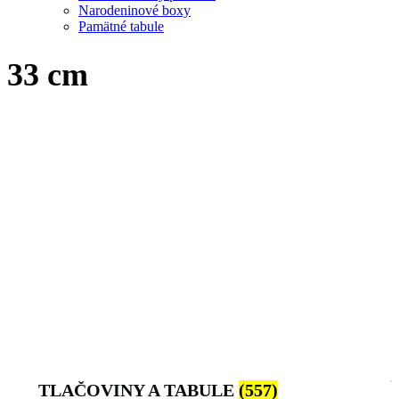
Narodeninové boxy
Pamätné tabule
33 cm
TLAČOVINY A TABULE
(557)