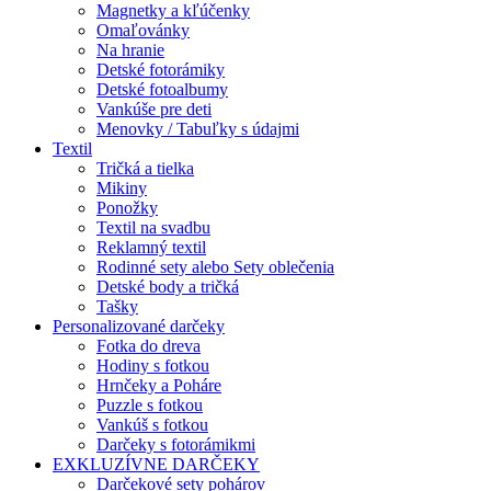
Magnetky a kľúčenky
Omaľovánky
Na hranie
Detské fotorámiky
Detské fotoalbumy
Vankúše pre deti
Menovky / Tabuľky s údajmi
Textil
Tričká a tielka
Mikiny
Ponožky
Textil na svadbu
Reklamný textil
Rodinné sety alebo Sety oblečenia
Detské body a tričká
Tašky
Personalizované darčeky
Fotka do dreva
Hodiny s fotkou
Hrnčeky a Poháre
Puzzle s fotkou
Vankúš s fotkou
Darčeky s fotorámikmi
EXKLUZÍVNE DARČEKY
Darčekové sety pohárov