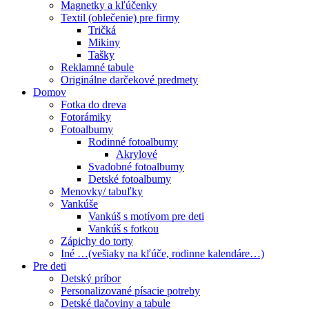
Magnetky a kľúčenky
Textil (oblečenie) pre firmy
Tričká
Mikiny
Tašky
Reklamné tabule
Originálne darčekové predmety
Domov
Fotka do dreva
Fotorámiky
Fotoalbumy
Rodinné fotoalbumy
Akrylové
Svadobné fotoalbumy
Detské fotoalbumy
Menovky/ tabuľky
Vankúše
Vankúš s motívom pre deti
Vankúš s fotkou
Zápichy do torty
Iné …(vešiaky na kľúče, rodinne kalendáre…)
Pre deti
Detský príbor
Personalizované písacie potreby
Detské tlačoviny a tabule