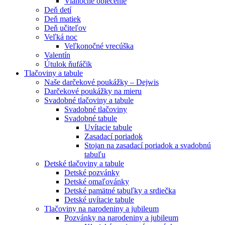
Vianočné oblečenie
Deň detí
Deň matiek
Deň učiteľov
Veľká noc
Veľkonočné vrecúška
Valentín
Útulok ňufáčik
Tlačoviny a tabule
Naše darčekové poukážky – Dejwis
Darčekové poukážky na mieru
Svadobné tlačoviny a tabule
Svadobné tlačoviny
Svadobné tabule
Uvítacie tabule
Zasadací poriadok
Stojan na zasadací poriadok a svadobnú
tabuľu
Detské tlačoviny a tabule
Detské pozvánky
Detské omaľovánky
Detské pamätné tabuľky a srdiečka
Detské uvítacie tabule
Tlačoviny na narodeniny a jubileum
Pozvánky na narodeniny a jubileum