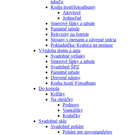
tabuľu
Kniha hostí/fotoalbumy
Akrylové
Jedinečné
Smerové šípky a tabule
Pamätné tabule
Rekvizity na fotenie
Stojany s menami a závesné srdcia
Pokladnička/ Krabica na peniaze
Výzdoba domu a auta
Svadobné vešiaky
Smerové šípky a tabule
Svadobné ŠPZ
Pamätné tabule
Drevené nápisy
Kniha hostí/ Fotoalbum
Do kostola
Krížiky
Na obrúčky
Podnosy
Vankúšiky
Krabičky
Svadobné sklo
Svadobné poháre
Poháre pre novomanželov