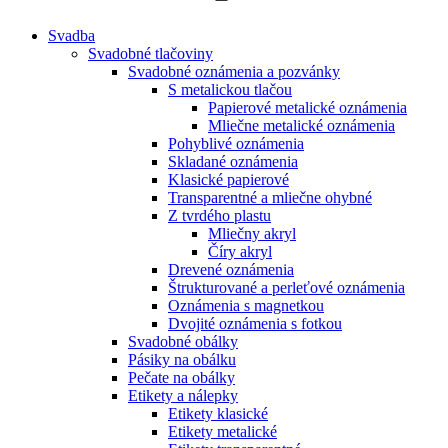
Svadba
Svadobné tlačoviny
Svadobné oznámenia a pozvánky
S metalickou tlačou
Papierové metalické oznámenia
Mliečne metalické oznámenia
Pohyblivé oznámenia
Skladané oznámenia
Klasické papierové
Transparentné a mliečne ohybné
Z tvrdého plastu
Mliečny akryl
Číry akryl
Drevené oznámenia
Štrukturované a perleťové oznámenia
Oznámenia s magnetkou
Dvojité oznámenia s fotkou
Svadobné obálky
Pásiky na obálku
Pečate na obálky
Etikety a nálepky
Etikety klasické
Etikety metalické