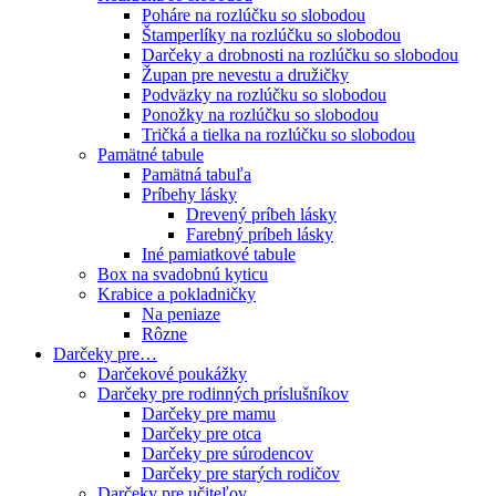
Poháre na rozlúčku so slobodou
Štamperlíky na rozlúčku so slobodou
Darčeky a drobnosti na rozlúčku so slobodou
Župan pre nevestu a družičky
Podväzky na rozlúčku so slobodou
Ponožky na rozlúčku so slobodou
Tričká a tielka na rozlúčku so slobodou
Pamätné tabule
Pamätná tabuľa
Príbehy lásky
Drevený príbeh lásky
Farebný príbeh lásky
Iné pamiatkové tabule
Box na svadobnú kyticu
Krabice a pokladničky
Na peniaze
Rôzne
Darčeky pre…
Darčekové poukážky
Darčeky pre rodinných príslušníkov
Darčeky pre mamu
Darčeky pre otca
Darčeky pre súrodencov
Darčeky pre starých rodičov
Darčeky pre učiteľov