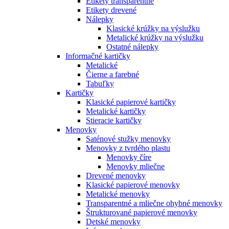
Etikety transparentné
Etikety drevené
Nálepky
Klasické krúžky na výslužku
Metalické krúžky na výslužku
Ostatné nálepky
Informačné kartičky
Metalické
Čierne a farebné
Tabuľky
Kartičky
Klasické papierové kartičky
Metalické kartičky
Stieracie kartičky
Menovky
Saténové stužky menovky
Menovky z tvrdého plastu
Menovky číre
Menovky mliečne
Drevené menovky
Klasické papierové menovky
Metalické menovky
Transparentné a mliečne ohybné menovky
Štrukturované papierové menovky
Detské menovky