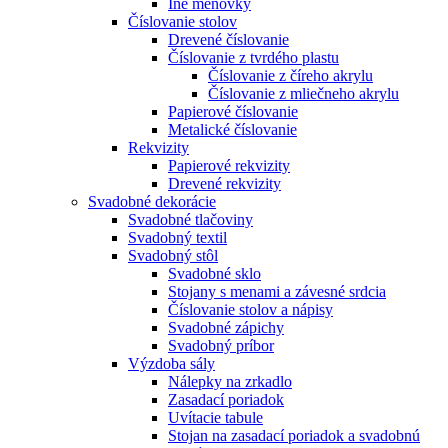
Iné menovky
Číslovanie stolov
Drevené číslovanie
Číslovanie z tvrdého plastu
Číslovanie z číreho akrylu
Číslovanie z mliečneho akrylu
Papierové číslovanie
Metalické číslovanie
Rekvizity
Papierové rekvizity
Drevené rekvizity
Svadobné dekorácie
Svadobné tlačoviny
Svadobný textil
Svadobný stôl
Svadobné sklo
Stojany s menami a závesné srdcia
Číslovanie stolov a nápisy
Svadobné zápichy
Svadobný príbor
Výzdoba sály
Nálepky na zrkadlo
Zasadací poriadok
Uvítacie tabule
Stojan na zasadací poriadok a svadobnú