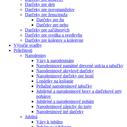
Darčeky pre deti
Darčeky pre novomanželov
Darčeky pre ženu/muža
Darčeky pre ňu
Darčeky pre neho
Darčeky pre zaľúbených
Darčeky pre svedka a svedkyňu
Darčeky pre kolegov a kolegyne
Výročie svadby
Príležitosti
Narodeniny
Vázy k narodeninám
Narodeninové pamätné drevené srdcia a tabuľky
Narodeninové akrylové darčeky
Narodeninové darčeky pre hostí
Lopáriky na krájanie
Peňažné narodeninové tabuľky
Jubilejné a narodeninové boxy a darčekové sety
pohárov
Jubilejné a narodeninové poháre
Narodeninové zápichy do torty
Narodeninové iné darčeky
Jubileá
Vázy k jubileu
Poháre na jubileum