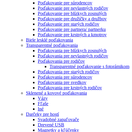
Poďakovanie pre súrodencov
Poďakovanie pre nevlastných rodičov
Poďakovanie pre blízkych zosnulých
Poďakovanie pre družičky a družbov
Poďakovanie pre starých rodičov
Poďakovanie pre partnera/ partnerku
Poďakovanie pre krstných a kmotrov
Biele lesklé poďakovania
Transparentné poďakovania
Poďakovania pre blízkych zosnulých
Poďakovania pre nevlastných rodičov
Poďakovania pre rodičov
Transparentné poďakovanie s fotorámikom
Poďakovania pre starých rodičov
Poďakovania pre súrodencov
Poďakovania pre svedkov
Poďakovania pre krstných rodičov
Sklenené a kovové poďakovania
Vázy
Fľaše
Iné
Darčeky pre hostí
Svadobné zapaľovače
Drevené USB
Magnetky a kľúčenky