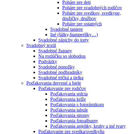
Poháre pre deti
Poháre pre svadobných rodičov
Poháre pre svedkov, svedkyne,
družičky, družbov
Poháre pre ostatných
Svadobné taniere
Iné (šálky,štamperlíky…)
Svadobné zápichy do torty
Svadobný textil
Svadobné župany
Na rozlúčku so slobodou
Podväzky
Svadobné ponožky
Svadobné podbradníky
Svadobné tričká a tielka
Poďakovania drevené a biele
Poďakovanie pre rodičov
Poďakovania srdcia
Poďakovania kríže
Poďakovania s fotorámikom
Poďakovania tabule
Poďakovania stromy
Poďakovania fotoalbumy
Poďakovania anjeliky, kruhy a iné tvary
Poďakovanie pre svedka/svedkyňu