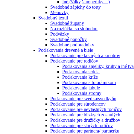
Iné (šálky,štamperlíky…)
Svadobné zápichy do torty
Menovky
Svadobný textil
Svadobné župany
Na rozlúčku so slobodou
Podväzky
Svadobné ponožky
Svadobné podbradníky
Poďakovania drevené a biele
Poďakovanie pre krstných a kmotrov
Poďakovanie pre rodičov
Poďakovania anjeliky, kruhy a iné tva
Poďakovania srdcia
Poďakovania kríže
Poďakovania s fotorámikom
Poďakovania tabule
Poďakovania stromy
Poďakovanie pre svedka/svedkyňu
Poďakovanie pre súrodencov
Poďakovanie pre nevlastných rodičov
Poďakovanie pre blízkych zosnulých
Poďakovanie pre družičky a družbov
Poďakovanie pre starých rodičov
Poďakovanie pre partnera/ partnerku