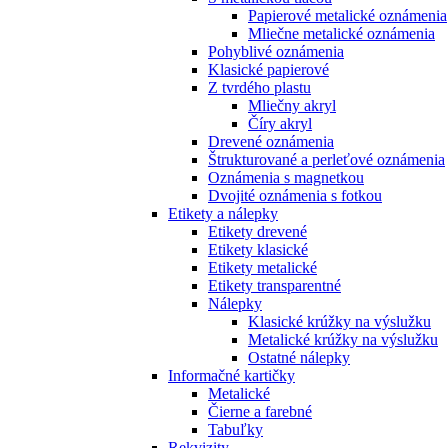
Papierové metalické oznámenia
Mliečne metalické oznámenia
Pohyblivé oznámenia
Klasické papierové
Z tvrdého plastu
Mliečny akryl
Číry akryl
Drevené oznámenia
Štrukturované a perleťové oznámenia
Oznámenia s magnetkou
Dvojité oznámenia s fotkou
Etikety a nálepky
Etikety drevené
Etikety klasické
Etikety metalické
Etikety transparentné
Nálepky
Klasické krúžky na výslužku
Metalické krúžky na výslužku
Ostatné nálepky
Informačné kartičky
Metalické
Čierne a farebné
Tabuľky
Rekvizity