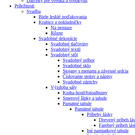
Darčeky pre svedka a svedkyňu
Príležitosti
Svadba
Biele lesklé poďakovania
Krabice a pokladničky
Na peniaze
Rôzne
Svadobné dekorácie
Svadobné tlačoviny
Svadobný textil
Svadobný stôl
Svadobný príbor
Svadobné sklo
Stojany s menami a závesné srdcia
Číslovanie stolov a nápisy
Svadobné zápichy
Výzdoba sály
Kniha hostí/fotoalbumy
Smerové šípky a tabule
Pamätné tabule
Pamätné tabule
Príbehy lásky
Drevený príbeh lá
Farebný príbeh lás
Iné pamiatkové tabule