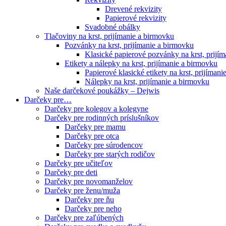
Drevené rekvizity
Papierové rekvizity
Svadobné obálky
Tlačoviny na krst, prijímanie a birmovku
Pozvánky na krst, prijímanie a birmovku
Klasické papierové pozvánky na krst, prijí
Etikety a nálepky na krst, prijímanie a birmovku
Papierové klasické etikety na krst, prijíman
Nálepky na krst, prijímanie a birmovku
Naše darčekové poukážky – Dejwis
Darčeky pre…
Darčeky pre kolegov a kolegyne
Darčeky pre rodinných príslušníkov
Darčeky pre mamu
Darčeky pre otca
Darčeky pre súrodencov
Darčeky pre starých rodičov
Darčeky pre učiteľov
Darčeky pre deti
Darčeky pre novomanželov
Darčeky pre ženu/muža
Darčeky pre ňu
Darčeky pre neho
Darčeky pre zaľúbených