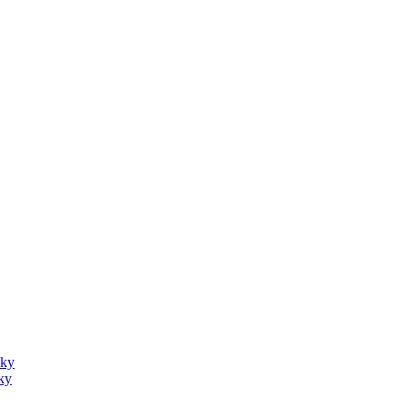
sky
ky