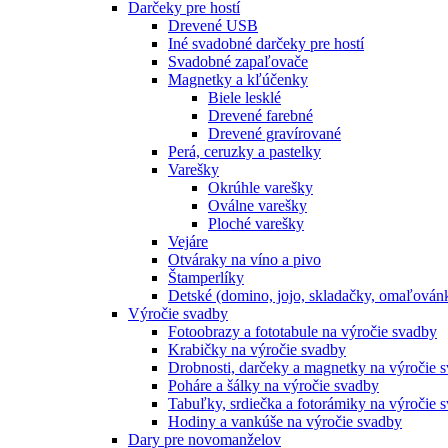
Darčeky pre hostí
Drevené USB
Iné svadobné darčeky pre hostí
Svadobné zapaľovače
Magnetky a kľúčenky
Biele lesklé
Drevené farebné
Drevené gravírované
Perá, ceruzky a pastelky
Varešky
Okrúhle varešky
Oválne varešky
Ploché varešky
Vejáre
Otváraky na víno a pivo
Štamperlíky
Detské (domino, jojo, skladačky, omaľová
Výročie svadby
Fotoobrazy a fototabule na výročie svadby
Krabičky na výročie svadby
Drobnosti, darčeky a magnetky na výročie 
Poháre a šálky na výročie svadby
Tabuľky, srdiečka a fotorámiky na výročie 
Hodiny a vankúše na výročie svadby
Dary pre novomanželov