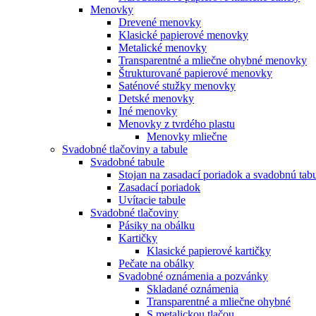
Menovky
Drevené menovky
Klasické papierové menovky
Metalické menovky
Transparentné a mliečne ohybné menovky
Štrukturované papierové menovky
Saténové stužky menovky
Detské menovky
Iné menovky
Menovky z tvrdého plastu
Menovky mliečne
Svadobné tlačoviny a tabule
Svadobné tabule
Stojan na zasadací poriadok a svadobnú tab
Zasadací poriadok
Uvítacie tabule
Svadobné tlačoviny
Pásiky na obálku
Kartičky
Klasické papierové kartičky
Pečate na obálky
Svadobné oznámenia a pozvánky
Skladané oznámenia
Transparentné a mliečne ohybné
S metalickou tlačou