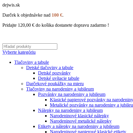
dejwis.sk
Darček k objednávke nad
100 €
.
Pridajte
120,00
€
do košika dostanete dopravu zadarmo !
Vyberte kategóriu
Tlačoviny a tabule
Detské tlačoviny a tabule
Detské pozvánky
Detské uvítacie tabule
Darčekové poukážky na mieru
Tlačoviny na narodeniny a jubileum
Pozvánky na narodeniny a jubileum
Klasické papierové pozvánky na narodeniny
Metalické pozvánky na narodeniny a jubile
Nálepky na narodeniny a jubileum
Narodeninové klasické nálepky
Narodeninové metalické nálepky
Etikety a nálepky na narodeniny a jubileum
Narodeninové papierové klasické etikety