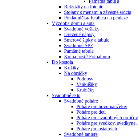
Pamätná tabuľa
Rekvizity na fotenie
Stojany s menami a závesné srdcia
Pokladnička/ Krabica na peniaze
Výzdoba domu a auta
Svadobné vešiaky
Drevené nápisy
Smerové šípky a tabule
Svadobné ŠPZ
Pamätné tabule
Kniha hostí/ Fotoalbum
Do kostola
Krížiky
Na obrúčky
Podnosy
Vankúšiky
Krabičky
Svadobné sklo
Svadobné poháre
Poháre pre novomanželov
Poháre pre deti
Poháre pre svadobných rodičov
Poháre pre svedkov, svedkyne,
Poháre pre ostatných
Svadobné taniere