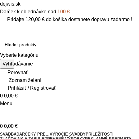
dejwis.sk
Darček k objednávke nad
100 €
.
Pridajte
120,00
€
do košika dostanete dopravu zadarmo !
Vyberte kategóriu
Vyhľadávanie
Porovnať
Zoznam želaní
Prihlásiť / Registrovať
0
0,00
€
Menu
0
0,00
€
SVADBA
DARČEKY PRE…
VÝROČIE SVADBY
PRÍLEŽITOSTI
TLAČOVINY A TABULE
DREVENÉ VÝROBKY
REKLAMNÉ PREDMETY