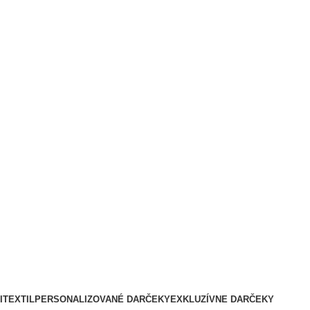
I
TEXTIL
PERSONALIZOVANÉ DARČEKY
EXKLUZÍVNE DARČEKY