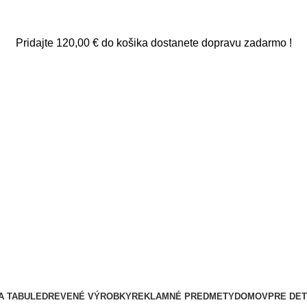
Pridajte
120,00
€
do košika dostanete dopravu zadarmo !
A TABULE
DREVENÉ VÝROBKY
REKLAMNÉ PREDMETY
DOMOV
PRE DET