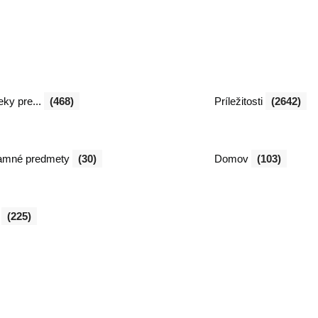
ky pre...
(468)
Príležitosti
(2642)
amné predmety
(30)
Domov
(103)
l
(225)