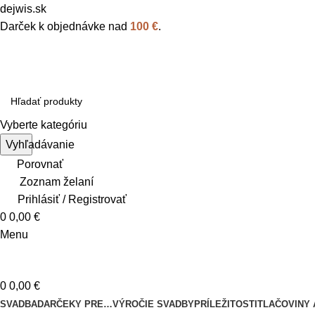
dejwis.sk
Darček k objednávke nad
100 €
.
Vyberte kategóriu
Vyhľadávanie
Porovnať
Zoznam želaní
Prihlásiť / Registrovať
0
0,00
€
Menu
0
0,00
€
SVADBA
DARČEKY PRE…
VÝROČIE SVADBY
PRÍLEŽITOSTI
TLAČOVINY 