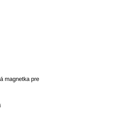
ná magnetka pre
í