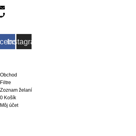
info@dejwis.sk
0949 613 908
Sociálne siete
cebook
Instagram
© 2026 Dejwis. Všetky práva vyhradené
Obchod
Filtre
Zoznam želaní
0
Košík
Môj účet