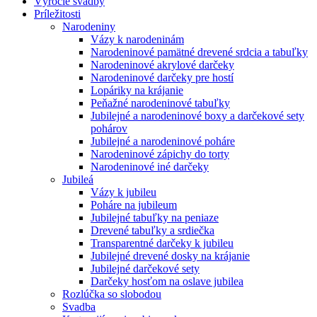
Výročie svadby
Príležitosti
Narodeniny
Vázy k narodeninám
Narodeninové pamätné drevené srdcia a tabuľky
Narodeninové akrylové darčeky
Narodeninové darčeky pre hostí
Lopáriky na krájanie
Peňažné narodeninové tabuľky
Jubilejné a narodeninové boxy a darčekové sety
pohárov
Jubilejné a narodeninové poháre
Narodeninové zápichy do torty
Narodeninové iné darčeky
Jubileá
Vázy k jubileu
Poháre na jubileum
Jubilejné tabuľky na peniaze
Drevené tabuľky a srdiečka
Transparentné darčeky k jubileu
Jubilejné drevené dosky na krájanie
Jubilejné darčekové sety
Darčeky hosťom na oslave jubilea
Rozlúčka so slobodou
Svadba