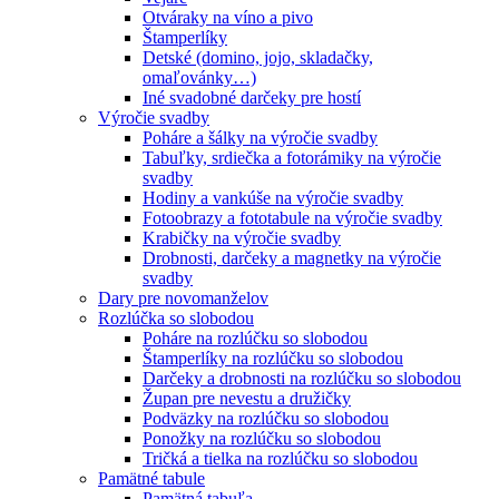
Otváraky na víno a pivo
Štamperlíky
Detské (domino, jojo, skladačky,
omaľovánky…)
Iné svadobné darčeky pre hostí
Výročie svadby
Poháre a šálky na výročie svadby
Tabuľky, srdiečka a fotorámiky na výročie
svadby
Hodiny a vankúše na výročie svadby
Fotoobrazy a fototabule na výročie svadby
Krabičky na výročie svadby
Drobnosti, darčeky a magnetky na výročie
svadby
Dary pre novomanželov
Rozlúčka so slobodou
Poháre na rozlúčku so slobodou
Štamperlíky na rozlúčku so slobodou
Darčeky a drobnosti na rozlúčku so slobodou
Župan pre nevestu a družičky
Podväzky na rozlúčku so slobodou
Ponožky na rozlúčku so slobodou
Tričká a tielka na rozlúčku so slobodou
Pamätné tabule
Pamätná tabuľa