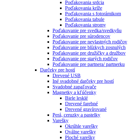
Poďakovania srdcia
Poďakovania kríže
Poďakovania s fotorámikom
Poďakovania tabule
Poďakovania stromy
Poďakovanie pre svedka/svedkyňu
Poďakovanie pre súrodencov
Poďakovanie pre nevlastných rodičov
Poďakovanie pre blízkych zosnulých
Poďakovanie pre družičky a družbov
Poďakovanie pre starých rodičov
Poďakovanie pre partnera/ partnerku
Darčeky pre hostí
Drevené USB
Iné svadobné darčeky pre hostí
Svadobné zapaľovače
Magnetky a kľúčenky
Biele lesklé
Drevené farebné
Drevené gravírované
Perá, ceruzky a pastelky
Varešky
Okrúhle varešky
Oválne varešky
Ploché varešky