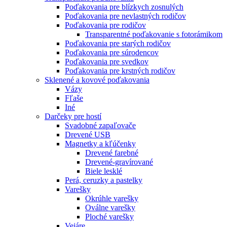
Poďakovania pre blízkych zosnulých
Poďakovania pre nevlastných rodičov
Poďakovania pre rodičov
Transparentné poďakovanie s fotorámikom
Poďakovania pre starých rodičov
Poďakovania pre súrodencov
Poďakovania pre svedkov
Poďakovania pre krstných rodičov
Sklenené a kovové poďakovania
Vázy
Fľaše
Iné
Darčeky pre hostí
Svadobné zapaľovače
Drevené USB
Magnetky a kľúčenky
Drevené farebné
Drevené-gravírované
Biele lesklé
Perá, ceruzky a pastelky
Varešky
Okrúhle varešky
Oválne varešky
Ploché varešky
Vejáre