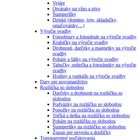
Vejáre
Otváraky na víno a pivo
Štamperlíky
Detské (domino, jojo, skladačky,
omaľovánky…)
Výročie svadby
Fotoobrazy a fototabule na výročie svadby
Krabičky na výročie svadby
Drobnosti, darčeky a magnetky na výročie
svadby
Poháre a šálky na výročie svadby
Tabuľky, srdiečka a fotorámiky na výročie
svadby
Hodiny a vankúše na výročie svadby
Dary pre novomanželov
Rozlúčka so slobodou
Darčeky a drobnosti na rozlúčku so
slobodou
Podväzky na rozlúčku so slobodou
Ponožky na rozlúčku so slobodou
Tričká a tielka na rozlúčku so slobodou
Poháre na rozlúčku so slobodou
Štamperlíky na rozlúčku so slobodou
Župan pre nevestu a družičky
Transparentné poďakovania