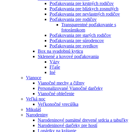
Poďakovania pre krstných rodičov
Poďakovania pre blízkych zosnulých
Poďakovania pre nevlastných rodičov
Poďakovania pre rodičov
Transparentné poďakovanie s
fotorámikom
Poďakovania pre starých rodičov
Poďakovania pre súrodencov
Poďakovania pre svedkov
Box na svadobnú kyticu
Sklenené a kovové poďakovania
Vázy
Fľaše
Iné
Vianoce
Vianočné mechy a čižmy
Personalizované Vianočné darčeky
Vianočné oblečenie
Veľká noc
Veľkonočné vrecúška
Mikuláš
Narodeniny
Narodeninové pamätné drevené srdcia a tabuľky
Narodeninové darčeky pre hostí
Lopáriky na krájanie