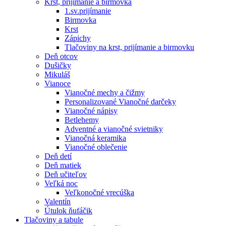
Krst, prijímanie a birmovka
1.sv.prijímanie
Birmovka
Krst
Zápichy
Tlačoviny na krst, prijímanie a birmovku
Deň otcov
Dušičky
Mikuláš
Vianoce
Vianočné mechy a čižmy
Personalizované Vianočné darčeky
Vianočné nápisy
Betlehemy
Adventné a vianočné svietniky
Vianočná keramika
Vianočné oblečenie
Deň detí
Deň matiek
Deň učiteľov
Veľká noc
Veľkonočné vrecúška
Valentín
Útulok ňufáčik
Tlačoviny a tabule