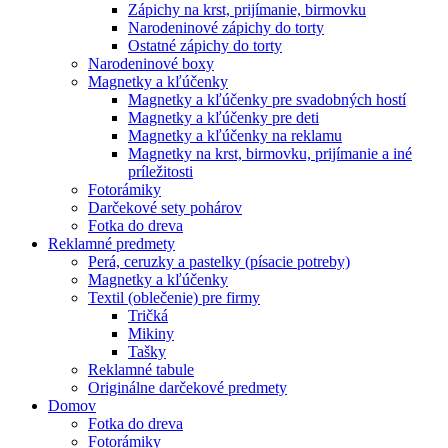
Zápichy na krst, prijímanie, birmovku
Narodeninové zápichy do torty
Ostatné zápichy do torty
Narodeninové boxy
Magnetky a kľúčenky
Magnetky a kľúčenky pre svadobných hostí
Magnetky a kľúčenky pre deti
Magnetky a kľúčenky na reklamu
Magnetky na krst, birmovku, prijímanie a iné
príležitosti
Fotorámiky
Darčekové sety pohárov
Fotka do dreva
Reklamné predmety
Perá, ceruzky a pastelky (písacie potreby)
Magnetky a kľúčenky
Textil (oblečenie) pre firmy
Tričká
Mikiny
Tašky
Reklamné tabule
Originálne darčekové predmety
Domov
Fotka do dreva
Fotorámiky