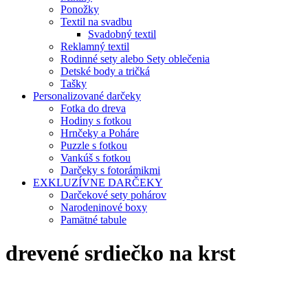
Ponožky
Textil na svadbu
Svadobný textil
Reklamný textil
Rodinné sety alebo Sety oblečenia
Detské body a tričká
Tašky
Personalizované darčeky
Fotka do dreva
Hodiny s fotkou
Hrnčeky a Poháre
Puzzle s fotkou
Vankúš s fotkou
Darčeky s fotorámikmi
EXKLUZÍVNE DARČEKY
Darčekové sety pohárov
Narodeninové boxy
Pamätné tabule
drevené srdiečko na krst