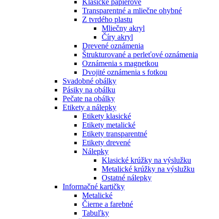
Klasické papierové
Transparentné a mliečne ohybné
Z tvrdého plastu
Mliečny akryl
Číry akryl
Drevené oznámenia
Štrukturované a perleťové oznámenia
Oznámenia s magnetkou
Dvojité oznámenia s fotkou
Svadobné obálky
Pásiky na obálku
Pečate na obálky
Etikety a nálepky
Etikety klasické
Etikety metalické
Etikety transparentné
Etikety drevené
Nálepky
Klasické krúžky na výslužku
Metalické krúžky na výslužku
Ostatné nálepky
Informačné kartičky
Metalické
Čierne a farebné
Tabuľky