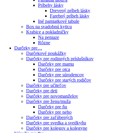
Príbehy lásky
Drevený príbeh lásky
Farebný príbeh lásky
Iné pamiatkové tabule
Box na svadobnú kyticu
Krabice a pokladničky
Na peniaze
Rôzne
Darčeky pre…
Darčekové poukážky
Darčeky pre rodinných príslušníkov
Darčeky pre mamu
Darčeky pre otca
Darčeky pre súrodencov
Darčeky pre starých rodičov
Darčeky pre učiteľov
Darčeky pre deti
Darčeky pre novomanželov
Darčeky pre ženu/muža
Darčeky pre ňu
Darčeky pre neho
Darčeky pre zaľúbených
Darčeky pre svedka a svedkyňu
Darčeky pre kolegov a kolegyne