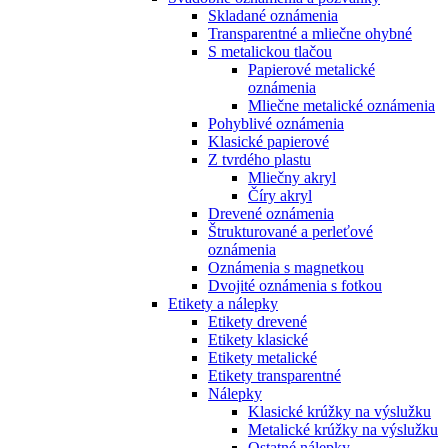
Skladané oznámenia
Transparentné a mliečne ohybné
S metalickou tlačou
Papierové metalické
oznámenia
Mliečne metalické oznámenia
Pohyblivé oznámenia
Klasické papierové
Z tvrdého plastu
Mliečny akryl
Číry akryl
Drevené oznámenia
Štrukturované a perleťové
oznámenia
Oznámenia s magnetkou
Dvojité oznámenia s fotkou
Etikety a nálepky
Etikety drevené
Etikety klasické
Etikety metalické
Etikety transparentné
Nálepky
Klasické krúžky na výslužku
Metalické krúžky na výslužku
Ostatné nálepky