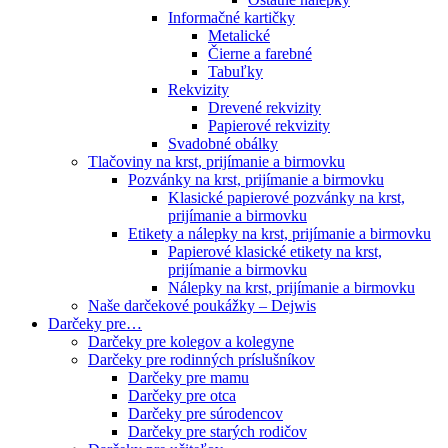
Informačné kartičky
Metalické
Čierne a farebné
Tabuľky
Rekvizity
Drevené rekvizity
Papierové rekvizity
Svadobné obálky
Tlačoviny na krst, prijímanie a birmovku
Pozvánky na krst, prijímanie a birmovku
Klasické papierové pozvánky na krst,
prijímanie a birmovku
Etikety a nálepky na krst, prijímanie a birmovku
Papierové klasické etikety na krst,
prijímanie a birmovku
Nálepky na krst, prijímanie a birmovku
Naše darčekové poukážky – Dejwis
Darčeky pre…
Darčeky pre kolegov a kolegyne
Darčeky pre rodinných príslušníkov
Darčeky pre mamu
Darčeky pre otca
Darčeky pre súrodencov
Darčeky pre starých rodičov