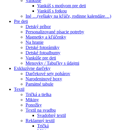
Vankúše
Vankúš s motívom pre deti
Vankúš s fotkou
Iné …(vešiaky na kľúče, rodinne kalendáre…)
Pre deti
Detský príbor
Personalizované písacie potreby
Magnetky a kľúčenky
Na hranie
Detské fotorámiky
Detské fotoalbumy
Vankúše pre deti
Menovky / Tabuľky s údajmi
Exkluzívne darčeky
Darčekové sety pohárov
Narodeninové boxy
Pamätné tabule
Textil
Tričká a tielka
Mikiny
Ponožky
Textil na svadbu
Svadobný textil
Reklamný textil
Tričká