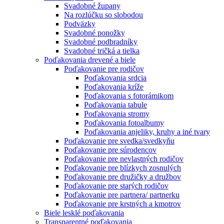
Svadobné župany
Na rozlúčku so slobodou
Podväzky
Svadobné ponožky
Svadobné podbradníky
Svadobné tričká a tielka
Poďakovania drevené a biele
Poďakovanie pre rodičov
Poďakovania srdcia
Poďakovania kríže
Poďakovania s fotorámikom
Poďakovania tabule
Poďakovania stromy
Poďakovania fotoalbumy
Poďakovania anjeliky, kruhy a iné tvary
Poďakovanie pre svedka/svedkyňu
Poďakovanie pre súrodencov
Poďakovanie pre nevlastných rodičov
Poďakovanie pre blízkych zosnulých
Poďakovanie pre družičky a družbov
Poďakovanie pre starých rodičov
Poďakovanie pre partnera/ partnerku
Poďakovanie pre krstných a kmotrov
Biele lesklé poďakovania
Transparentné poďakovania