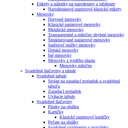
Etikety a nálepky na narodeniny a jubileum
Narodeninové papierové klasické etikety
Menovky
Drevené menovky
Klasické papierové menovky
Metalické menovky
Transparentné a mliečne ohybné menovky
Štrukturované papierové menovky
Saténové stužky menovky
Detské menovky
Iné menovky
Menovky z tvrdého plastu
Menovky mliečne
Svadobné tlačoviny a tabule
Svadobné tabule
Stojan na zasadací poriadok a svadobnú
tabuľu
Zasadací poriadok
Uvítacie tabule
Svadobné tlačoviny
Pásiky na obálku
Kartičky
Klasické papierové kartičky
Pečate na obálky
Svadobné oznámenia a pozvánky