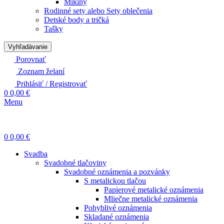
Mikiny
Rodinné sety alebo Sety oblečenia
Detské body a tričká
Tašky
Vyhľadávanie
Porovnať
Zoznam želaní
Prihlásiť / Registrovať
0
0,00
€
Menu
0
0,00
€
Svadba
Svadobné tlačoviny
Svadobné oznámenia a pozvánky
S metalickou tlačou
Papierové metalické oznámenia
Mliečne metalické oznámenia
Pohyblivé oznámenia
Skladané oznámenia