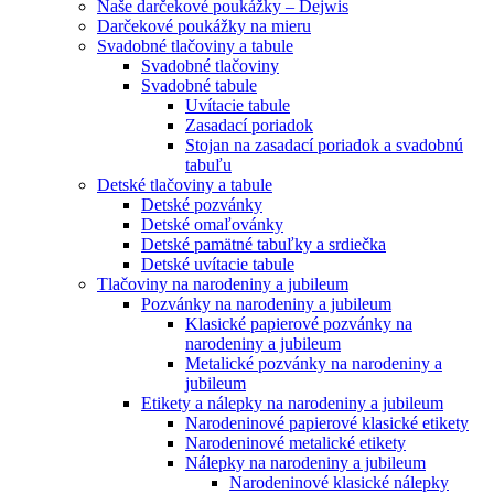
Naše darčekové poukážky – Dejwis
Darčekové poukážky na mieru
Svadobné tlačoviny a tabule
Svadobné tlačoviny
Svadobné tabule
Uvítacie tabule
Zasadací poriadok
Stojan na zasadací poriadok a svadobnú
tabuľu
Detské tlačoviny a tabule
Detské pozvánky
Detské omaľovánky
Detské pamätné tabuľky a srdiečka
Detské uvítacie tabule
Tlačoviny na narodeniny a jubileum
Pozvánky na narodeniny a jubileum
Klasické papierové pozvánky na
narodeniny a jubileum
Metalické pozvánky na narodeniny a
jubileum
Etikety a nálepky na narodeniny a jubileum
Narodeninové papierové klasické etikety
Narodeninové metalické etikety
Nálepky na narodeniny a jubileum
Narodeninové klasické nálepky