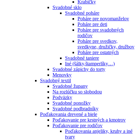
Krabičky
Svadobné sklo
Svadobné poháre
Poháre pre novomanželov
Poháre pre deti
Poháre pre svadobných
rodičov
Poháre pre svedkov,
svedkyne, družičky, družbov
Poháre pre ostatných
Svadobné taniere
Iné (šálky,štamperlíky…)
Svadobné zápichy do torty
Menovky
Svadobný textil
Svadobné župany
Na rozlúčku so slobodou
Podväzky
Svadobné ponožky
Svadobné podbradníky
Poďakovania drevené a biele
Poďakovanie pre krstných a kmotrov
Poďakovanie pre rodičov
Poďakovania anjeliky, kruhy a iné
tvary