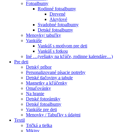
Fotoalbumy
Rodinné fotoalbumy
Drevené
Akrylové
Svadobné fotoalbumy
Detské fotoalbumy
Menovky/ tabuľky
Vankúše
Vankúš s motívom pre deti
Vankúš s fotkou
Iné …(vešiaky na kľúče, rodinne kalendáre…)
Pre deti
Detský príbor
Personalizované písacie potreby
Detské tlačoviny a tabule
Magnetky a kľúčenky
Omaľovánky
Na hranie
Detské fotorámiky
Detské fotoalbumy
Vankúše pre deti
Menovky / Tabuľky s údajmi
Textil
Tričká a tielka
Mikiny