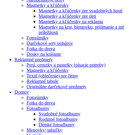
Magnetky a kľúčenky
Magnetky a kľúčenky pre svadobných hostí
Magnetky a kľúčenky pre deti
Magnetky a kľúčenky na reklamu
Magnetky na krst, birmovku, prijímanie a iné
príležitosti
Fotorámiky
Darčekové sety pohárov
Fotka do dreva
Dosky na krájanie
Reklamné predmety
Perá, ceruzky a pastelky (písacie potreby)
Magnetky a kľúčenky
Textil (oblečenie) pre firmy
Reklamné tabule
Originálne darčekové predmety
Domov
Fotorámiky
Fotka do dreva
Fotoalbumy
Svadobné fotoalbumy
Rodinné fotoalbumy
Detské fotoalbumy
Menovky/ tabuľky