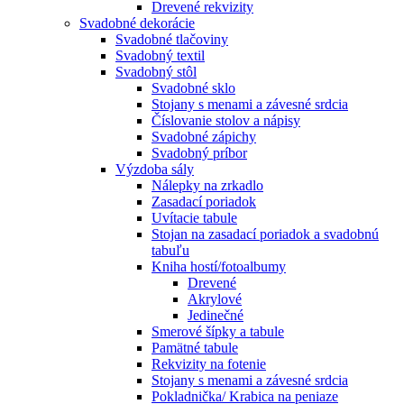
Drevené rekvizity
Svadobné dekorácie
Svadobné tlačoviny
Svadobný textil
Svadobný stôl
Svadobné sklo
Stojany s menami a závesné srdcia
Číslovanie stolov a nápisy
Svadobné zápichy
Svadobný príbor
Výzdoba sály
Nálepky na zrkadlo
Zasadací poriadok
Uvítacie tabule
Stojan na zasadací poriadok a svadobnú
tabuľu
Kniha hostí/fotoalbumy
Drevené
Akrylové
Jedinečné
Smerové šípky a tabule
Pamätné tabule
Rekvizity na fotenie
Stojany s menami a závesné srdcia
Pokladnička/ Krabica na peniaze