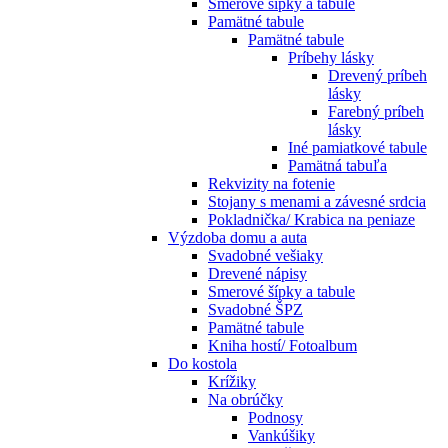
Smerové šípky a tabule
Pamätné tabule
Pamätné tabule
Príbehy lásky
Drevený príbeh
lásky
Farebný príbeh
lásky
Iné pamiatkové tabule
Pamätná tabuľa
Rekvizity na fotenie
Stojany s menami a závesné srdcia
Pokladnička/ Krabica na peniaze
Výzdoba domu a auta
Svadobné vešiaky
Drevené nápisy
Smerové šípky a tabule
Svadobné ŠPZ
Pamätné tabule
Kniha hostí/ Fotoalbum
Do kostola
Krížiky
Na obrúčky
Podnosy
Vankúšiky