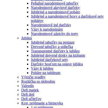
Peňažné narodeninové tabuľky
Narodeninové akrylové darčeky
Jubilejné a narodeninové poháre
Jubilejné a narodeninové boxy a darčekové sety
pohárov
Narodeninové iné darčeky
Vázy k narodeninám
Narodeninové zápichy do torty
Jubileá
Jubilejné tabuľky na peniaze
Drevené tabuľky a srdiečka
Transparentné darčeky k jubileu
Jubilejné drevené dosky na krájanie
Jubilejné darčekové sety
Darčeky hosťom na oslave jubilea
Vázy k jubileu
Poháre na jubileum
Výročie svadby
Rozlúčka so slobodou
Valentín
Deň matiek
Deň detí
Deň učiteľov
Krst, prijímanie a birmovka
1.sv.prijímanie