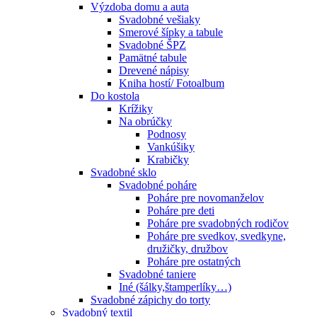
Výzdoba domu a auta
Svadobné vešiaky
Smerové šípky a tabule
Svadobné ŠPZ
Pamätné tabule
Drevené nápisy
Kniha hostí/ Fotoalbum
Do kostola
Krížiky
Na obrúčky
Podnosy
Vankúšiky
Krabičky
Svadobné sklo
Svadobné poháre
Poháre pre novomanželov
Poháre pre deti
Poháre pre svadobných rodičov
Poháre pre svedkov, svedkyne,
družičky, družbov
Poháre pre ostatných
Svadobné taniere
Iné (šálky,štamperlíky…)
Svadobné zápichy do torty
Svadobný textil