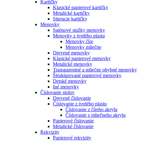
Kartičky
Klasické papierové kartičky
Metalické kartičky
Stieracie kartičky
Menovky
Saténové stužky menovky
Menovky z tvrdého plastu
Menovky číre
Menovky mliečne
Drevené menovky
Klasické papierové menovky
Metalické menovky
Transparentné a mliečne ohybné menovky
Štrukturované papierové menovky
Detské menovky
Iné menovky
Číslovanie stolov
Drevené číslovanie
Číslovanie z tvrdého plastu
Číslovanie z číreho akrylu
Číslovanie z mliečneho akrylu
Papierové číslovanie
Metalické číslovanie
Rekvizity
Papierové rekvizity