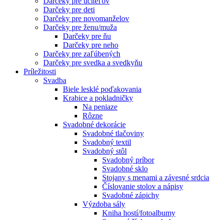
Darčeky pre učiteľov
Darčeky pre deti
Darčeky pre novomanželov
Darčeky pre ženu/muža
Darčeky pre ňu
Darčeky pre neho
Darčeky pre zaľúbených
Darčeky pre svedka a svedkyňu
Príležitosti
Svadba
Biele lesklé poďakovania
Krabice a pokladničky
Na peniaze
Rôzne
Svadobné dekorácie
Svadobné tlačoviny
Svadobný textil
Svadobný stôl
Svadobný príbor
Svadobné sklo
Stojany s menami a závesné srdcia
Číslovanie stolov a nápisy
Svadobné zápichy
Výzdoba sály
Kniha hostí/fotoalbumy