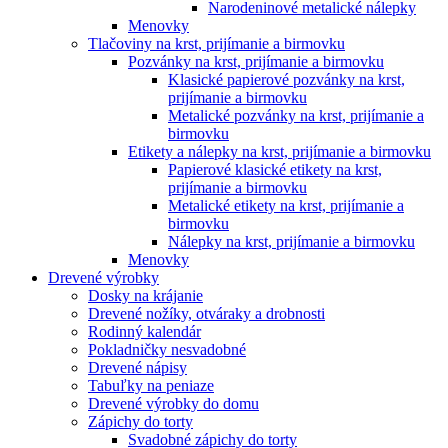
Narodeninové metalické nálepky
Menovky
Tlačoviny na krst, prijímanie a birmovku
Pozvánky na krst, prijímanie a birmovku
Klasické papierové pozvánky na krst,
prijímanie a birmovku
Metalické pozvánky na krst, prijímanie a
birmovku
Etikety a nálepky na krst, prijímanie a birmovku
Papierové klasické etikety na krst,
prijímanie a birmovku
Metalické etikety na krst, prijímanie a
birmovku
Nálepky na krst, prijímanie a birmovku
Menovky
Drevené výrobky
Dosky na krájanie
Drevené nožíky, otváraky a drobnosti
Rodinný kalendár
Pokladničky nesvadobné
Drevené nápisy
Tabuľky na peniaze
Drevené výrobky do domu
Zápichy do torty
Svadobné zápichy do torty