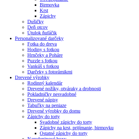
Birmovka
Krst
Zápichy
Dušičky
Deň otcov
Útulok ňufáčik
Personalizované darčeky
Fotka do dreva
Hodiny s fotkou
Hrnčeky a Poháre
Puzzle s fotkou
Vankúš s fotkou
Darčeky s fotorámikmi
Drevené výrobky
Rodinný kalendár
Drevené nožíky, otváraky a drobnosti
Pokladničky nesvadobné
Drevené nápisy
Tabuľky na peniaze
Drevené výrobky do domu
Zápichy do torty
Svadobné zápichy do torty
Zápichy na krst, prijímanie, birmovku
Ostatné zápichy do torty
Narodeninové boxy