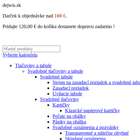
dejwis.sk
Darček k objednávke nad
100 €
.
Pridajte
120,00
€
do košika dostanete dopravu zadarmo !
Vyberte kategóriu
Tlačoviny a tabule
Svadobné tlačoviny a tabule
Svadobné tabule
Stojan na zasadací poriadok a svadobnú tab
Zasadací poriadok
Uvítacie tabule
Svadobné tlačoviny
Kartičky
Klasické papierové kartičky
Pečate na obálky
Pásiky na obálku
Svadobné oznámenia a pozvánky
Transparentné a mliečne ohybné
Skladané oznámenia