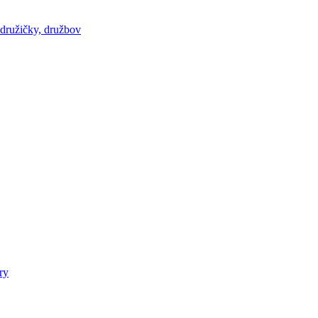
 družičky, družbov
ry