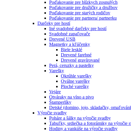
Poďakovanie pre blízkych zosnulých
Poďakovanie pre družičky a družbov
Poďakovanie pre starých rodičov
Poďakovanie pre partnera/ partnerku
Darčeky pre hostí
Iné svadobné darčeky pre hostí
Svadobné zapaľovače
Drevené USB
Magnetky a kľúčenky
Biele lesklé
Drevené farebné
Drevené gravírované
Perá, ceruzky a pastelky
Varešky
Okrúhle varešky
Oválne varešky
Ploché varešky
Vejáre
Otváraky na víno a pivo
Štamperlíky
Detské (domino, jojo, skladačky, omaľová
Výročie svadby
Poháre a šálky na výročie svadby
Tabuľky, srdiečka a fotorámiky na výročie 
Hodiny a vankúše na výročie svadby