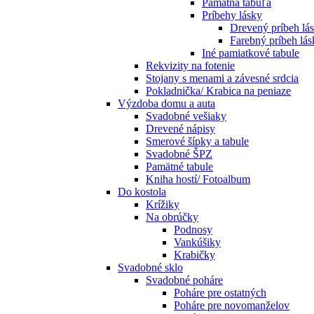
Pamätná tabuľa
Príbehy lásky
Drevený príbeh lá
Farebný príbeh lás
Iné pamiatkové tabule
Rekvizity na fotenie
Stojany s menami a závesné srdcia
Pokladnička/ Krabica na peniaze
Výzdoba domu a auta
Svadobné vešiaky
Drevené nápisy
Smerové šípky a tabule
Svadobné ŠPZ
Pamätné tabule
Kniha hostí/ Fotoalbum
Do kostola
Krížiky
Na obrúčky
Podnosy
Vankúšiky
Krabičky
Svadobné sklo
Svadobné poháre
Poháre pre ostatných
Poháre pre novomanželov