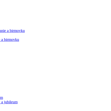
manie a birmovku
ie a birmovku
um
 a jubileum