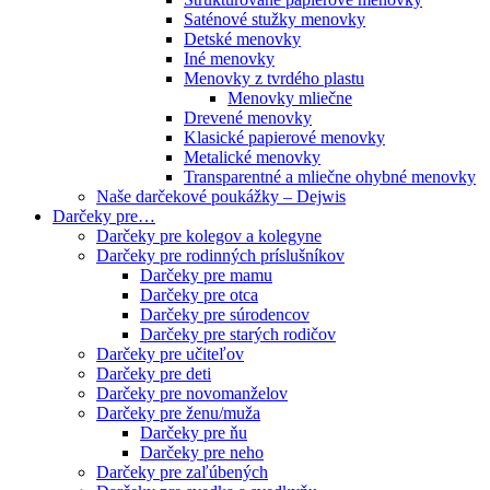
Saténové stužky menovky
Detské menovky
Iné menovky
Menovky z tvrdého plastu
Menovky mliečne
Drevené menovky
Klasické papierové menovky
Metalické menovky
Transparentné a mliečne ohybné menovky
Naše darčekové poukážky – Dejwis
Darčeky pre…
Darčeky pre kolegov a kolegyne
Darčeky pre rodinných príslušníkov
Darčeky pre mamu
Darčeky pre otca
Darčeky pre súrodencov
Darčeky pre starých rodičov
Darčeky pre učiteľov
Darčeky pre deti
Darčeky pre novomanželov
Darčeky pre ženu/muža
Darčeky pre ňu
Darčeky pre neho
Darčeky pre zaľúbených