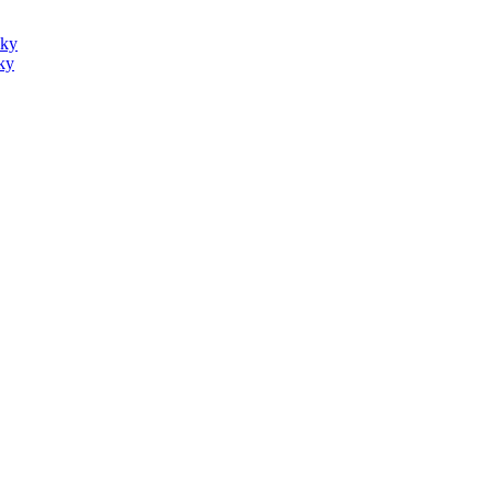
sky
ky