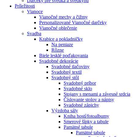
Darčeky pre svedka a svedkyňu
Príležitosti
Vianoce
Vianočné mechy a čižmy
Personalizované Vianočné darčeky
Vianočné oblečenie
Svadba
Krabice a pokladničky
Na peniaze
Rôzne
Biele lesklé poďakovania
Svadobné dekorácie
Svadobné tlačoviny
Svadobný textil
Svadobný stôl
Svadobný príbor
Svadobné sklo
Stojany s menami a závesné srdcia
Číslovanie stolov a nápisy
Svadobné zápichy
Výzdoba sály
Kniha hostí/fotoalbumy
Smerové šípky a tabule
Pamätné tabule
Pamätné tabule