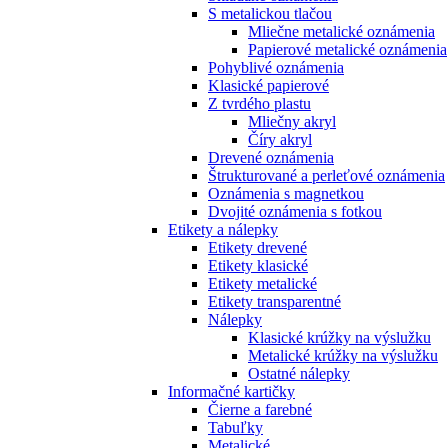
S metalickou tlačou
Mliečne metalické oznámenia
Papierové metalické oznámenia
Pohyblivé oznámenia
Klasické papierové
Z tvrdého plastu
Mliečny akryl
Číry akryl
Drevené oznámenia
Štrukturované a perleťové oznámenia
Oznámenia s magnetkou
Dvojité oznámenia s fotkou
Etikety a nálepky
Etikety drevené
Etikety klasické
Etikety metalické
Etikety transparentné
Nálepky
Klasické krúžky na výslužku
Metalické krúžky na výslužku
Ostatné nálepky
Informačné kartičky
Čierne a farebné
Tabuľky
Metalické