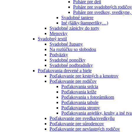
Poháre pre deti
Poháre pre svadobných rodičov
Poháre pre svedkov, svedkyne,
Svadobné taniere
Iné (šálky,štamperlíky…)
Svadobné zápichy do torty
Menovky
Svadobný textil
Svadobné župany
Na rozlúčku so slobodou
Podväzky
Svadobné ponožky
Svadobné podbradníky
Poďakovania drevené a biele
Poďakovanie pre krstných a kmotrov
Poďakovanie pre rodičov
Poďakovania srdcia
Poďakovania kríže
Poďakovania s fotorámikom
Poďakovania tabule
Poďakovania stromy
Poďakovania anjeliky, kruhy a iné tva
Poďakovanie pre svedka/svedkyňu
Poďakovanie pre súrodencov
Poďakovanie pre nevlastných rodičov