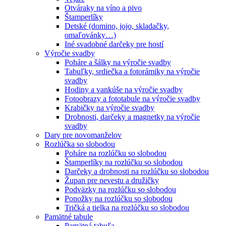
Otváraky na víno a pivo
Štamperlíky
Detské (domino, jojo, skladačky,
omaľovánky…)
Iné svadobné darčeky pre hostí
Výročie svadby
Poháre a šálky na výročie svadby
Tabuľky, srdiečka a fotorámiky na výročie
svadby
Hodiny a vankúše na výročie svadby
Fotoobrazy a fototabule na výročie svadby
Krabičky na výročie svadby
Drobnosti, darčeky a magnetky na výročie
svadby
Dary pre novomanželov
Rozlúčka so slobodou
Poháre na rozlúčku so slobodou
Štamperlíky na rozlúčku so slobodou
Darčeky a drobnosti na rozlúčku so slobodou
Župan pre nevestu a družičky
Podväzky na rozlúčku so slobodou
Ponožky na rozlúčku so slobodou
Tričká a tielka na rozlúčku so slobodou
Pamätné tabule
Pamätná tabuľa