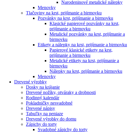
Narodeninové metalické nálepky
Menovky
Tlačoviny na krst, prijímanie a birmovku
Pozvánky na krst, prijímanie a birmovku
Klasické papierové pozvánky na krst,
prijímanie a birmovku
Metalické pozvánky na krst, prijímanie a
birmovku
Etikety a nálepky na krst, prijímanie a birmovku
Papierové klasické etikety na krst,
prijímanie a birmovku
Metalické etikety na krst, prijímanie a
birmovku
Nálepky na krst, prijímanie a birmovku
Menovky
Drevené výrobky
Dosky na krájanie
Drevené nožíky, otváraky a drobnosti
Rodinný kalendár
Pokladničky nesvadobné
Drevené nápisy
Tabuľky na peniaze
Drevené výrobky do domu
Zápichy do torty
Svadobné zápichy do torty