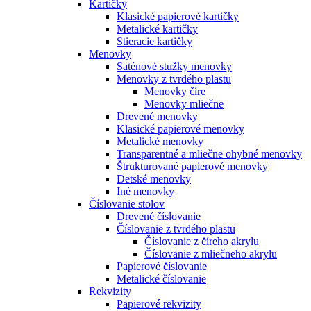
Kartičky
Klasické papierové kartičky
Metalické kartičky
Stieracie kartičky
Menovky
Saténové stužky menovky
Menovky z tvrdého plastu
Menovky číre
Menovky mliečne
Drevené menovky
Klasické papierové menovky
Metalické menovky
Transparentné a mliečne ohybné menovky
Štrukturované papierové menovky
Detské menovky
Iné menovky
Číslovanie stolov
Drevené číslovanie
Číslovanie z tvrdého plastu
Číslovanie z číreho akrylu
Číslovanie z mliečneho akrylu
Papierové číslovanie
Metalické číslovanie
Rekvizity
Papierové rekvizity