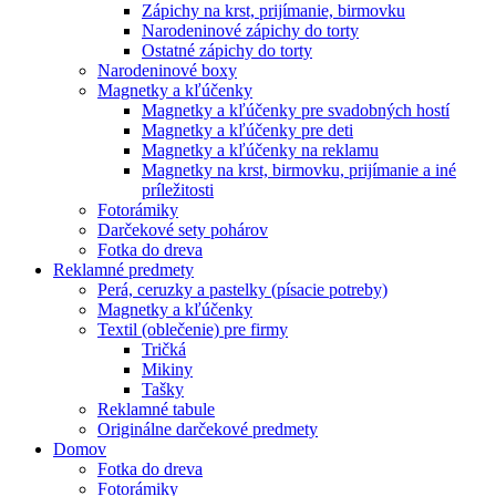
Zápichy na krst, prijímanie, birmovku
Narodeninové zápichy do torty
Ostatné zápichy do torty
Narodeninové boxy
Magnetky a kľúčenky
Magnetky a kľúčenky pre svadobných hostí
Magnetky a kľúčenky pre deti
Magnetky a kľúčenky na reklamu
Magnetky na krst, birmovku, prijímanie a iné
príležitosti
Fotorámiky
Darčekové sety pohárov
Fotka do dreva
Reklamné predmety
Perá, ceruzky a pastelky (písacie potreby)
Magnetky a kľúčenky
Textil (oblečenie) pre firmy
Tričká
Mikiny
Tašky
Reklamné tabule
Originálne darčekové predmety
Domov
Fotka do dreva
Fotorámiky