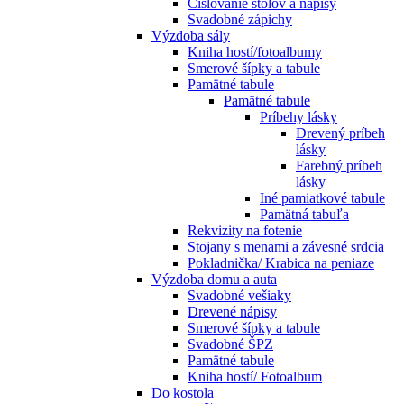
Číslovanie stolov a nápisy
Svadobné zápichy
Výzdoba sály
Kniha hostí/fotoalbumy
Smerové šípky a tabule
Pamätné tabule
Pamätné tabule
Príbehy lásky
Drevený príbeh
lásky
Farebný príbeh
lásky
Iné pamiatkové tabule
Pamätná tabuľa
Rekvizity na fotenie
Stojany s menami a závesné srdcia
Pokladnička/ Krabica na peniaze
Výzdoba domu a auta
Svadobné vešiaky
Drevené nápisy
Smerové šípky a tabule
Svadobné ŠPZ
Pamätné tabule
Kniha hostí/ Fotoalbum
Do kostola