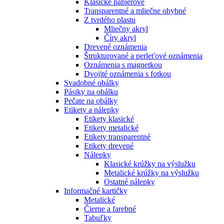
Klasické papierové
Transparentné a mliečne ohybné
Z tvrdého plastu
Mliečny akryl
Číry akryl
Drevené oznámenia
Štrukturované a perleťové oznámenia
Oznámenia s magnetkou
Dvojité oznámenia s fotkou
Svadobné obálky
Pásiky na obálku
Pečate na obálky
Etikety a nálepky
Etikety klasické
Etikety metalické
Etikety transparentné
Etikety drevené
Nálepky
Klasické krúžky na výslužku
Metalické krúžky na výslužku
Ostatné nálepky
Informačné kartičky
Metalické
Čierne a farebné
Tabuľky