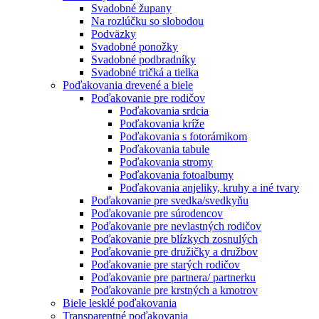
Svadobné župany
Na rozlúčku so slobodou
Podväzky
Svadobné ponožky
Svadobné podbradníky
Svadobné tričká a tielka
Poďakovania drevené a biele
Poďakovanie pre rodičov
Poďakovania srdcia
Poďakovania kríže
Poďakovania s fotorámikom
Poďakovania tabule
Poďakovania stromy
Poďakovania fotoalbumy
Poďakovania anjeliky, kruhy a iné tvary
Poďakovanie pre svedka/svedkyňu
Poďakovanie pre súrodencov
Poďakovanie pre nevlastných rodičov
Poďakovanie pre blízkych zosnulých
Poďakovanie pre družičky a družbov
Poďakovanie pre starých rodičov
Poďakovanie pre partnera/ partnerku
Poďakovanie pre krstných a kmotrov
Biele lesklé poďakovania
Transparentné poďakovania