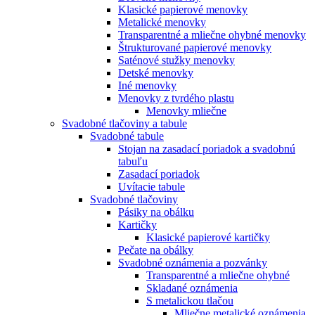
Klasické papierové menovky
Metalické menovky
Transparentné a mliečne ohybné menovky
Štrukturované papierové menovky
Saténové stužky menovky
Detské menovky
Iné menovky
Menovky z tvrdého plastu
Menovky mliečne
Svadobné tlačoviny a tabule
Svadobné tabule
Stojan na zasadací poriadok a svadobnú
tabuľu
Zasadací poriadok
Uvítacie tabule
Svadobné tlačoviny
Pásiky na obálku
Kartičky
Klasické papierové kartičky
Pečate na obálky
Svadobné oznámenia a pozvánky
Transparentné a mliečne ohybné
Skladané oznámenia
S metalickou tlačou
Mliečne metalické oznámenia