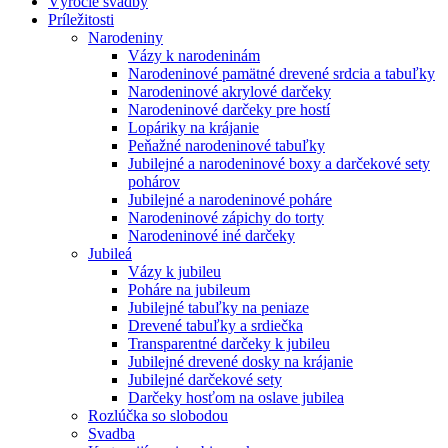
Výročie svadby
Príležitosti
Narodeniny
Vázy k narodeninám
Narodeninové pamätné drevené srdcia a tabuľky
Narodeninové akrylové darčeky
Narodeninové darčeky pre hostí
Lopáriky na krájanie
Peňažné narodeninové tabuľky
Jubilejné a narodeninové boxy a darčekové sety
pohárov
Jubilejné a narodeninové poháre
Narodeninové zápichy do torty
Narodeninové iné darčeky
Jubileá
Vázy k jubileu
Poháre na jubileum
Jubilejné tabuľky na peniaze
Drevené tabuľky a srdiečka
Transparentné darčeky k jubileu
Jubilejné drevené dosky na krájanie
Jubilejné darčekové sety
Darčeky hosťom na oslave jubilea
Rozlúčka so slobodou
Svadba