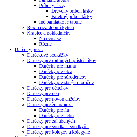
Príbehy lásky
Drevený príbeh lásky
Farebný príbeh lásky
Iné pamiatkové tabule
Box na svadobnú kyticu
Krabice a pokladničky
Na peniaze
Rôzne
Darčeky pre…
Darčekové poukážky
Darčeky pre rodinných príslušníkov
Darčeky pre mamu
Darčeky pre otca
Darčeky pre súrodencov
Darčeky pre starých rodičov
Darčeky pre učiteľov
Darčeky pre deti
Darčeky pre novomanželov
Darčeky pre ženu/muža
Darčeky pre ňu
Darčeky pre neho
Darčeky pre zaľúbených
Darčeky pre svedka a svedkyňu
Darčeky pre kolegov a kolegyne