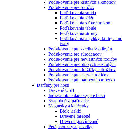
Poďakovanie pre krstných a kmotrov
Poďakovanie pre rodičov
Poďakovania srdcia
Poďakovania kríže
Poďakovania s fotorámikom
Poďakovania tabule
Poďakovania stromy
Poďakovania anjeliky, kruhy a iné
tvary
Poďakovanie pre svedka/svedkyňu
Poďakovanie pre súrodencov
Poďakovanie pre nevlastných rodičov
Poďakovanie pre blízkych zosnulých
Poďakovanie pre družičky a družbov
Poďakovanie pre starých rodičov
Poďakovanie pre partnera/ partnerku
Darčeky pre hostí
Drevené USB
Iné svadobné darčeky pre hostí
Svadobné zapaľovače
Magnetky a kľúčenky
Biele lesklé
Drevené farebné
Drevené gravírované
Perá, ceruzky a pastelky