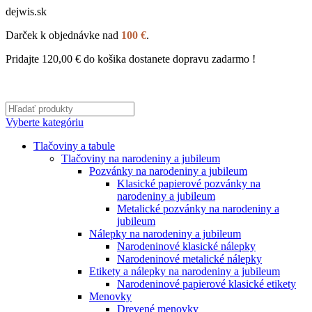
dejwis.sk
Darček k objednávke nad
100 €
.
Pridajte
120,00
€
do košika dostanete dopravu zadarmo !
Vyberte kategóriu
Tlačoviny a tabule
Tlačoviny na narodeniny a jubileum
Pozvánky na narodeniny a jubileum
Klasické papierové pozvánky na
narodeniny a jubileum
Metalické pozvánky na narodeniny a
jubileum
Nálepky na narodeniny a jubileum
Narodeninové klasické nálepky
Narodeninové metalické nálepky
Etikety a nálepky na narodeniny a jubileum
Narodeninové papierové klasické etikety
Menovky
Drevené menovky