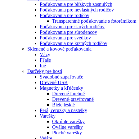
Poďakovania pre blízkych zosnulých
Poďakovania pre nevlastných rodičov
Poďakovania pre rodičov
Transparentné poďakovanie s fotorámikom
Poďakovania pre starých rodičov
Poďakovania pre súrodencov
Poďakovania pre svedkov
Poďakovania pre krstných rodičov
Sklenené a kovové poďakovania
Vázy
Fľaše
Iné
Darčeky pre hostí
Svadobné zapaľovače
Drevené USB
Magnetky a kľúčenky
Drevené farebné
Drevené-gravírované
Biele lesklé
Perá, ceruzky a pastelky
Varešky
Okrúhle varešky
Oválne varešky
Ploché varešky
Vejáre