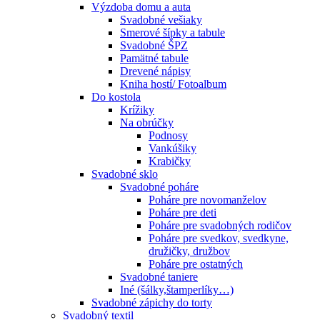
Výzdoba domu a auta
Svadobné vešiaky
Smerové šípky a tabule
Svadobné ŠPZ
Pamätné tabule
Drevené nápisy
Kniha hostí/ Fotoalbum
Do kostola
Krížiky
Na obrúčky
Podnosy
Vankúšiky
Krabičky
Svadobné sklo
Svadobné poháre
Poháre pre novomanželov
Poháre pre deti
Poháre pre svadobných rodičov
Poháre pre svedkov, svedkyne,
družičky, družbov
Poháre pre ostatných
Svadobné taniere
Iné (šálky,štamperlíky…)
Svadobné zápichy do torty
Svadobný textil