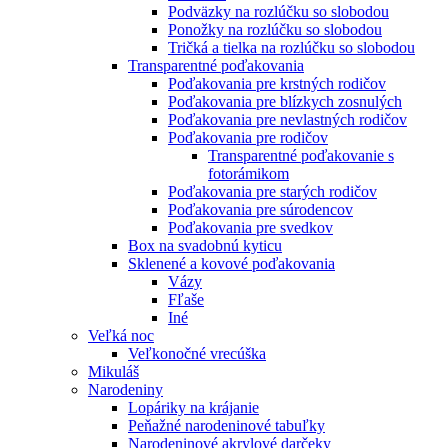
Podväzky na rozlúčku so slobodou
Ponožky na rozlúčku so slobodou
Tričká a tielka na rozlúčku so slobodou
Transparentné poďakovania
Poďakovania pre krstných rodičov
Poďakovania pre blízkych zosnulých
Poďakovania pre nevlastných rodičov
Poďakovania pre rodičov
Transparentné poďakovanie s
fotorámikom
Poďakovania pre starých rodičov
Poďakovania pre súrodencov
Poďakovania pre svedkov
Box na svadobnú kyticu
Sklenené a kovové poďakovania
Vázy
Fľaše
Iné
Veľká noc
Veľkonočné vrecúška
Mikuláš
Narodeniny
Lopáriky na krájanie
Peňažné narodeninové tabuľky
Narodeninové akrylové darčeky