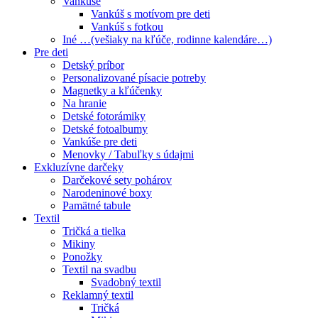
Vankúše
Vankúš s motívom pre deti
Vankúš s fotkou
Iné …(vešiaky na kľúče, rodinne kalendáre…)
Pre deti
Detský príbor
Personalizované písacie potreby
Magnetky a kľúčenky
Na hranie
Detské fotorámiky
Detské fotoalbumy
Vankúše pre deti
Menovky / Tabuľky s údajmi
Exkluzívne darčeky
Darčekové sety pohárov
Narodeninové boxy
Pamätné tabule
Textil
Tričká a tielka
Mikiny
Ponožky
Textil na svadbu
Svadobný textil
Reklamný textil
Tričká