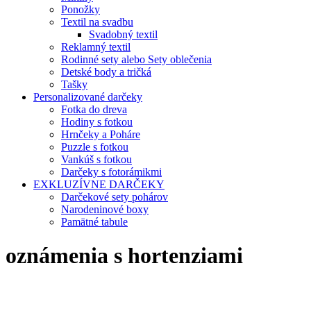
Ponožky
Textil na svadbu
Svadobný textil
Reklamný textil
Rodinné sety alebo Sety oblečenia
Detské body a tričká
Tašky
Personalizované darčeky
Fotka do dreva
Hodiny s fotkou
Hrnčeky a Poháre
Puzzle s fotkou
Vankúš s fotkou
Darčeky s fotorámikmi
EXKLUZÍVNE DARČEKY
Darčekové sety pohárov
Narodeninové boxy
Pamätné tabule
oznámenia s hortenziami