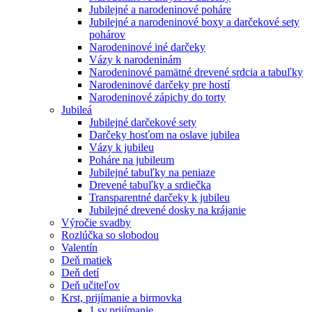
Jubilejné a narodeninové poháre
Jubilejné a narodeninové boxy a darčekové sety
pohárov
Narodeninové iné darčeky
Vázy k narodeninám
Narodeninové pamätné drevené srdcia a tabuľky
Narodeninové darčeky pre hostí
Narodeninové zápichy do torty
Jubileá
Jubilejné darčekové sety
Darčeky hosťom na oslave jubilea
Vázy k jubileu
Poháre na jubileum
Jubilejné tabuľky na peniaze
Drevené tabuľky a srdiečka
Transparentné darčeky k jubileu
Jubilejné drevené dosky na krájanie
Výročie svadby
Rozlúčka so slobodou
Valentín
Deň matiek
Deň detí
Deň učiteľov
Krst, prijímanie a birmovka
1.sv.prijímanie