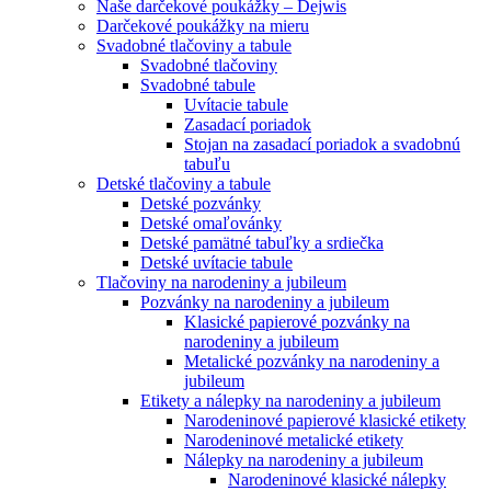
Naše darčekové poukážky – Dejwis
Darčekové poukážky na mieru
Svadobné tlačoviny a tabule
Svadobné tlačoviny
Svadobné tabule
Uvítacie tabule
Zasadací poriadok
Stojan na zasadací poriadok a svadobnú
tabuľu
Detské tlačoviny a tabule
Detské pozvánky
Detské omaľovánky
Detské pamätné tabuľky a srdiečka
Detské uvítacie tabule
Tlačoviny na narodeniny a jubileum
Pozvánky na narodeniny a jubileum
Klasické papierové pozvánky na
narodeniny a jubileum
Metalické pozvánky na narodeniny a
jubileum
Etikety a nálepky na narodeniny a jubileum
Narodeninové papierové klasické etikety
Narodeninové metalické etikety
Nálepky na narodeniny a jubileum
Narodeninové klasické nálepky