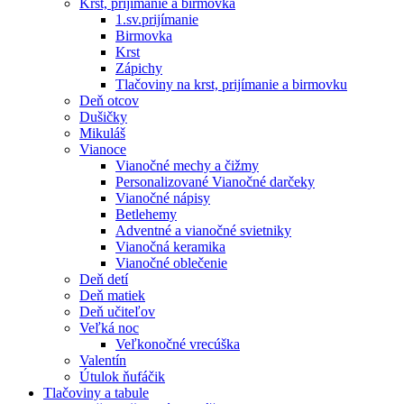
Krst, prijímanie a birmovka
1.sv.prijímanie
Birmovka
Krst
Zápichy
Tlačoviny na krst, prijímanie a birmovku
Deň otcov
Dušičky
Mikuláš
Vianoce
Vianočné mechy a čižmy
Personalizované Vianočné darčeky
Vianočné nápisy
Betlehemy
Adventné a vianočné svietniky
Vianočná keramika
Vianočné oblečenie
Deň detí
Deň matiek
Deň učiteľov
Veľká noc
Veľkonočné vrecúška
Valentín
Útulok ňufáčik
Tlačoviny a tabule