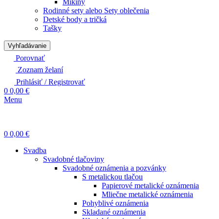
Mikiny
Rodinné sety alebo Sety oblečenia
Detské body a tričká
Tašky
Vyhľadávanie
Porovnať
Zoznam želaní
Prihlásiť / Registrovať
0
0,00
€
Menu
0
0,00
€
Svadba
Svadobné tlačoviny
Svadobné oznámenia a pozvánky
S metalickou tlačou
Papierové metalické oznámenia
Mliečne metalické oznámenia
Pohyblivé oznámenia
Skladané oznámenia