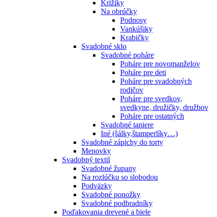
Krížiky
Na obrúčky
Podnosy
Vankúšiky
Krabičky
Svadobné sklo
Svadobné poháre
Poháre pre novomanželov
Poháre pre deti
Poháre pre svadobných
rodičov
Poháre pre svedkov,
svedkyne, družičky, družbov
Poháre pre ostatných
Svadobné taniere
Iné (šálky,štamperlíky…)
Svadobné zápichy do torty
Menovky
Svadobný textil
Svadobné župany
Na rozlúčku so slobodou
Podväzky
Svadobné ponožky
Svadobné podbradníky
Poďakovania drevené a biele