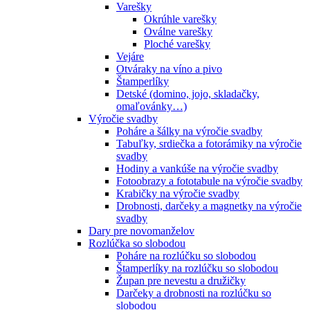
Varešky
Okrúhle varešky
Oválne varešky
Ploché varešky
Vejáre
Otváraky na víno a pivo
Štamperlíky
Detské (domino, jojo, skladačky,
omaľovánky…)
Výročie svadby
Poháre a šálky na výročie svadby
Tabuľky, srdiečka a fotorámiky na výročie
svadby
Hodiny a vankúše na výročie svadby
Fotoobrazy a fototabule na výročie svadby
Krabičky na výročie svadby
Drobnosti, darčeky a magnetky na výročie
svadby
Dary pre novomanželov
Rozlúčka so slobodou
Poháre na rozlúčku so slobodou
Štamperlíky na rozlúčku so slobodou
Župan pre nevestu a družičky
Darčeky a drobnosti na rozlúčku so
slobodou