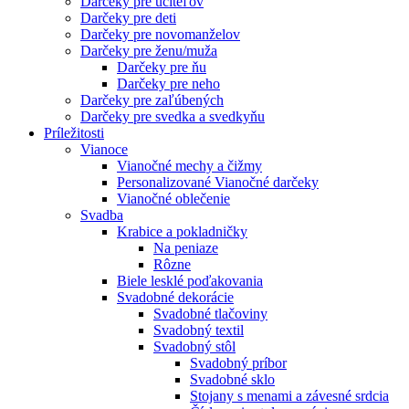
Darčeky pre učiteľov
Darčeky pre deti
Darčeky pre novomanželov
Darčeky pre ženu/muža
Darčeky pre ňu
Darčeky pre neho
Darčeky pre zaľúbených
Darčeky pre svedka a svedkyňu
Príležitosti
Vianoce
Vianočné mechy a čižmy
Personalizované Vianočné darčeky
Vianočné oblečenie
Svadba
Krabice a pokladničky
Na peniaze
Rôzne
Biele lesklé poďakovania
Svadobné dekorácie
Svadobné tlačoviny
Svadobný textil
Svadobný stôl
Svadobný príbor
Svadobné sklo
Stojany s menami a závesné srdcia