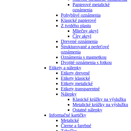
Papierové metalické
oznámenia
Pohyblivé oznámenia
Klasické papierové
Z tvrdého plastu
Mliečny akryl
Číry akryl
Drevené oznámenia
Štrukturované a perleťové
oznámenia
Oznámenia s magnetkou
Dvojité oznámenia s fotkou
Etikety a nálepky
Etikety drevené
Etikety klasické
Etikety metalické
Etikety transparentné
Nálepky
Klasické krúžky na výslužku
Metalické krúžky na výslužku
Ostatné nálepky
Informačné kartičky
Metalické
Čierne a farebné
Tabuľky