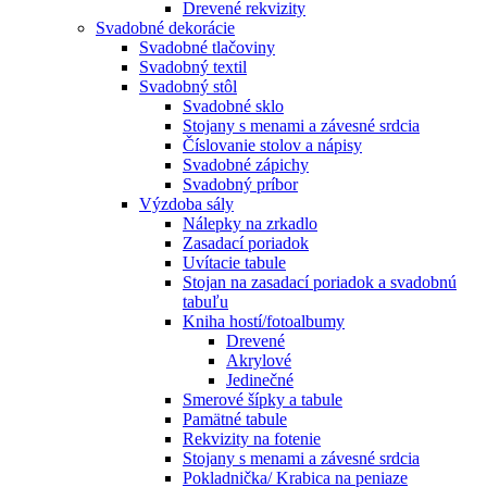
Drevené rekvizity
Svadobné dekorácie
Svadobné tlačoviny
Svadobný textil
Svadobný stôl
Svadobné sklo
Stojany s menami a závesné srdcia
Číslovanie stolov a nápisy
Svadobné zápichy
Svadobný príbor
Výzdoba sály
Nálepky na zrkadlo
Zasadací poriadok
Uvítacie tabule
Stojan na zasadací poriadok a svadobnú
tabuľu
Kniha hostí/fotoalbumy
Drevené
Akrylové
Jedinečné
Smerové šípky a tabule
Pamätné tabule
Rekvizity na fotenie
Stojany s menami a závesné srdcia
Pokladnička/ Krabica na peniaze