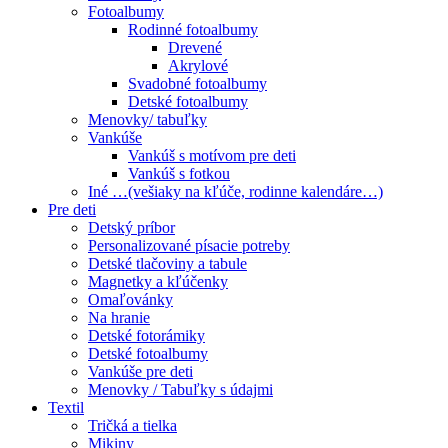
Fotoalbumy
Rodinné fotoalbumy
Drevené
Akrylové
Svadobné fotoalbumy
Detské fotoalbumy
Menovky/ tabuľky
Vankúše
Vankúš s motívom pre deti
Vankúš s fotkou
Iné …(vešiaky na kľúče, rodinne kalendáre…)
Pre deti
Detský príbor
Personalizované písacie potreby
Detské tlačoviny a tabule
Magnetky a kľúčenky
Omaľovánky
Na hranie
Detské fotorámiky
Detské fotoalbumy
Vankúše pre deti
Menovky / Tabuľky s údajmi
Textil
Tričká a tielka
Mikiny