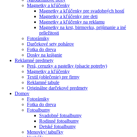
Magnetky a kľúčenky
Magnetky a kľúčenky pre svadobných hostí
Magnetky a kľúčenky pre deti
Magnetky a kľúčenky na reklamu
Magnetky na krst, birmovku, prijímanie a iné
príležitosti
Fotorámiky
Darčekové sety pohárov
Fotka do dreva
Dosky na krájanie
Reklamné predmety
Perá, ceruzky a pastelky (písacie potreby)
Magnetky a kľúčenky
Textil (oblečenie) pre firmy
Reklamné tabule
Originálne darčekové predmety
Domov
Fotorámiky
Fotka do dreva
Fotoalbumy
Svadobné fotoalbumy
Rodinné fotoalbumy
Detské fotoalbumy
Menovky/ tabuľky