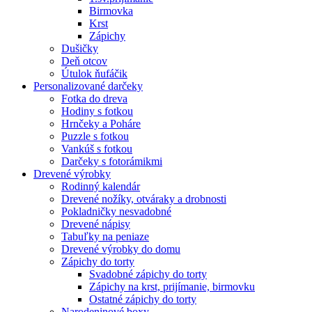
Birmovka
Krst
Zápichy
Dušičky
Deň otcov
Útulok ňufáčik
Personalizované darčeky
Fotka do dreva
Hodiny s fotkou
Hrnčeky a Poháre
Puzzle s fotkou
Vankúš s fotkou
Darčeky s fotorámikmi
Drevené výrobky
Rodinný kalendár
Drevené nožíky, otváraky a drobnosti
Pokladničky nesvadobné
Drevené nápisy
Tabuľky na peniaze
Drevené výrobky do domu
Zápichy do torty
Svadobné zápichy do torty
Zápichy na krst, prijímanie, birmovku
Ostatné zápichy do torty
Narodeninové boxy