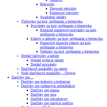
Rekvizity
Drevené rekvizity
Papierové rekvizity
Svadobné obálky
Tlačoviny na krst, prijímanie a birmovku
Pozvánky na krst, prijímanie a birmovku
Klasické papierové pozvánky na krst,
prijímanie a birmovku
Etikety a nálepky na krst, prijímanie a birmovku
Papierové klasické etikety na krst,
prijímanie a birmovku
Nálepky na krst, prijímanie a birmovku
Detské tlačoviny a tabule
Detské uvítacie tabule
Detské pozvánky
Darčekové poukážky na mieru
Naše darčekové poukážky – Dejwis
Darčeky pre…
Darčeky pre kolegov a kolegyne
Darčeky pre rodinných príslušníkov
Darčeky pre mamu
Darčeky pre otca
Darčeky pre súrodencov
Darčeky pre starých rodičov