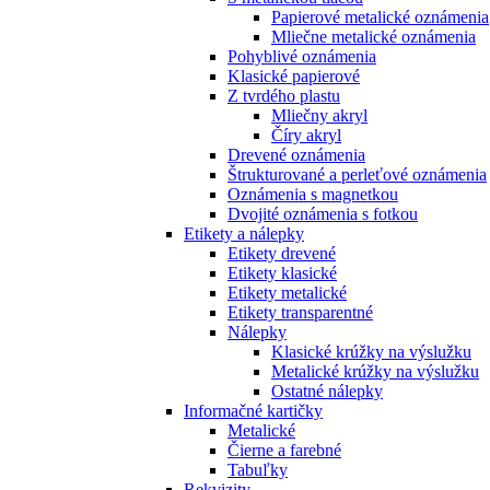
Papierové metalické oznámenia
Mliečne metalické oznámenia
Pohyblivé oznámenia
Klasické papierové
Z tvrdého plastu
Mliečny akryl
Číry akryl
Drevené oznámenia
Štrukturované a perleťové oznámenia
Oznámenia s magnetkou
Dvojité oznámenia s fotkou
Etikety a nálepky
Etikety drevené
Etikety klasické
Etikety metalické
Etikety transparentné
Nálepky
Klasické krúžky na výslužku
Metalické krúžky na výslužku
Ostatné nálepky
Informačné kartičky
Metalické
Čierne a farebné
Tabuľky
Rekvizity