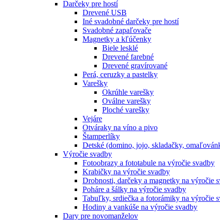
Darčeky pre hostí
Drevené USB
Iné svadobné darčeky pre hostí
Svadobné zapaľovače
Magnetky a kľúčenky
Biele lesklé
Drevené farebné
Drevené gravírované
Perá, ceruzky a pastelky
Varešky
Okrúhle varešky
Oválne varešky
Ploché varešky
Vejáre
Otváraky na víno a pivo
Štamperlíky
Detské (domino, jojo, skladačky, omaľová
Výročie svadby
Fotoobrazy a fototabule na výročie svadby
Krabičky na výročie svadby
Drobnosti, darčeky a magnetky na výročie 
Poháre a šálky na výročie svadby
Tabuľky, srdiečka a fotorámiky na výročie 
Hodiny a vankúše na výročie svadby
Dary pre novomanželov