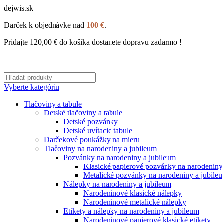
dejwis.sk
Darček k objednávke nad
100 €
.
Pridajte
120,00
€
do košika dostanete dopravu zadarmo !
Vyberte kategóriu
Tlačoviny a tabule
Detské tlačoviny a tabule
Detské pozvánky
Detské uvítacie tabule
Darčekové poukážky na mieru
Tlačoviny na narodeniny a jubileum
Pozvánky na narodeniny a jubileum
Klasické papierové pozvánky na narodeniny
Metalické pozvánky na narodeniny a jubile
Nálepky na narodeniny a jubileum
Narodeninové klasické nálepky
Narodeninové metalické nálepky
Etikety a nálepky na narodeniny a jubileum
Narodeninové papierové klasické etikety