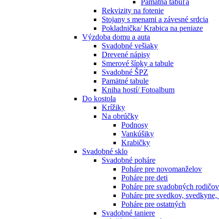
Pamätná tabuľa
Rekvizity na fotenie
Stojany s menami a závesné srdcia
Pokladnička/ Krabica na peniaze
Výzdoba domu a auta
Svadobné vešiaky
Drevené nápisy
Smerové šípky a tabule
Svadobné ŠPZ
Pamätné tabule
Kniha hostí/ Fotoalbum
Do kostola
Krížiky
Na obrúčky
Podnosy
Vankúšiky
Krabičky
Svadobné sklo
Svadobné poháre
Poháre pre novomanželov
Poháre pre deti
Poháre pre svadobných rodičov
Poháre pre svedkov, svedkyne,
Poháre pre ostatných
Svadobné taniere