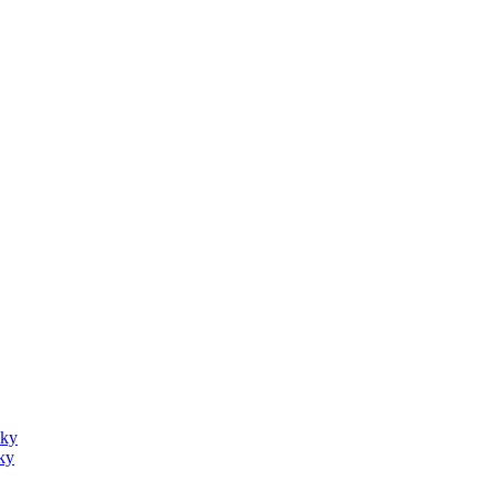
sky
ky