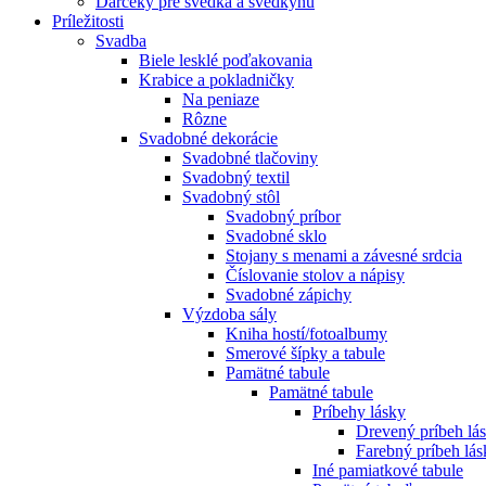
Darčeky pre svedka a svedkyňu
Príležitosti
Svadba
Biele lesklé poďakovania
Krabice a pokladničky
Na peniaze
Rôzne
Svadobné dekorácie
Svadobné tlačoviny
Svadobný textil
Svadobný stôl
Svadobný príbor
Svadobné sklo
Stojany s menami a závesné srdcia
Číslovanie stolov a nápisy
Svadobné zápichy
Výzdoba sály
Kniha hostí/fotoalbumy
Smerové šípky a tabule
Pamätné tabule
Pamätné tabule
Príbehy lásky
Drevený príbeh lá
Farebný príbeh lás
Iné pamiatkové tabule