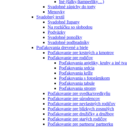
Iné (šálky,štamperlíky…)
Svadobné zápichy do torty
Menovky
Svadobný textil
Svadobné župany
Na rozlúčku so slobodou
Podväzky
Svadobné ponožky
Svadobné podbradníky
Poďakovania drevené a biele
Poďakovanie pre krstných a kmotrov
Poďakovanie pre rodičov
Poďakovania anjeliky, kruhy a iné tva
Poďakovania srdcia
Poďakovania kríže
Poďakovania s fotorámikom
Poďakovania tabule
Poďakovania stromy
Poďakovanie pre svedka/svedkyňu
Poďakovanie pre súrodencov
Poďakovanie pre nevlastných rodičov
Poďakovanie pre blízkych zosnulých
Poďakovanie pre družičky a družbov
Poďakovanie pre starých rodičov
Poďakovanie pre partnera/ partnerku