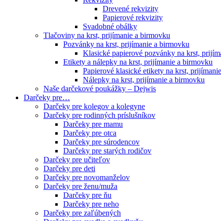
Drevené rekvizity
Papierové rekvizity
Svadobné obálky
Tlačoviny na krst, prijímanie a birmovku
Pozvánky na krst, prijímanie a birmovku
Klasické papierové pozvánky na krst, prijí
Etikety a nálepky na krst, prijímanie a birmovku
Papierové klasické etikety na krst, prijíman
Nálepky na krst, prijímanie a birmovku
Naše darčekové poukážky – Dejwis
Darčeky pre…
Darčeky pre kolegov a kolegyne
Darčeky pre rodinných príslušníkov
Darčeky pre mamu
Darčeky pre otca
Darčeky pre súrodencov
Darčeky pre starých rodičov
Darčeky pre učiteľov
Darčeky pre deti
Darčeky pre novomanželov
Darčeky pre ženu/muža
Darčeky pre ňu
Darčeky pre neho
Darčeky pre zaľúbených