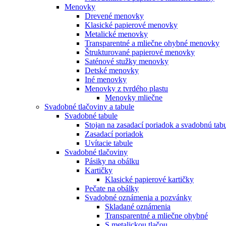
Menovky
Drevené menovky
Klasické papierové menovky
Metalické menovky
Transparentné a mliečne ohybné menovky
Štrukturované papierové menovky
Saténové stužky menovky
Detské menovky
Iné menovky
Menovky z tvrdého plastu
Menovky mliečne
Svadobné tlačoviny a tabule
Svadobné tabule
Stojan na zasadací poriadok a svadobnú tab
Zasadací poriadok
Uvítacie tabule
Svadobné tlačoviny
Pásiky na obálku
Kartičky
Klasické papierové kartičky
Pečate na obálky
Svadobné oznámenia a pozvánky
Skladané oznámenia
Transparentné a mliečne ohybné
S metalickou tlačou