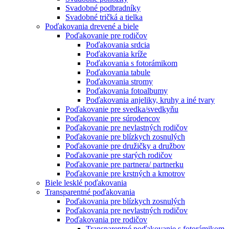
Svadobné podbradníky
Svadobné tričká a tielka
Poďakovania drevené a biele
Poďakovanie pre rodičov
Poďakovania srdcia
Poďakovania kríže
Poďakovania s fotorámikom
Poďakovania tabule
Poďakovania stromy
Poďakovania fotoalbumy
Poďakovania anjeliky, kruhy a iné tvary
Poďakovanie pre svedka/svedkyňu
Poďakovanie pre súrodencov
Poďakovanie pre nevlastných rodičov
Poďakovanie pre blízkych zosnulých
Poďakovanie pre družičky a družbov
Poďakovanie pre starých rodičov
Poďakovanie pre partnera/ partnerku
Poďakovanie pre krstných a kmotrov
Biele lesklé poďakovania
Transparentné poďakovania
Poďakovania pre blízkych zosnulých
Poďakovania pre nevlastných rodičov
Poďakovania pre rodičov
Transparentné poďakovanie s fotorámikom