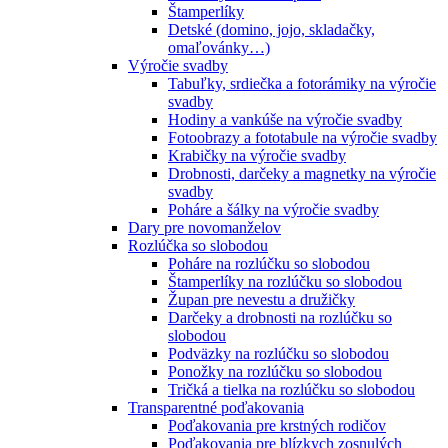
Štamperlíky
Detské (domino, jojo, skladačky,
omaľovánky…)
Výročie svadby
Tabuľky, srdiečka a fotorámiky na výročie
svadby
Hodiny a vankúše na výročie svadby
Fotoobrazy a fototabule na výročie svadby
Krabičky na výročie svadby
Drobnosti, darčeky a magnetky na výročie
svadby
Poháre a šálky na výročie svadby
Dary pre novomanželov
Rozlúčka so slobodou
Poháre na rozlúčku so slobodou
Štamperlíky na rozlúčku so slobodou
Župan pre nevestu a družičky
Darčeky a drobnosti na rozlúčku so
slobodou
Podväzky na rozlúčku so slobodou
Ponožky na rozlúčku so slobodou
Tričká a tielka na rozlúčku so slobodou
Transparentné poďakovania
Poďakovania pre krstných rodičov
Poďakovania pre blízkych zosnulých