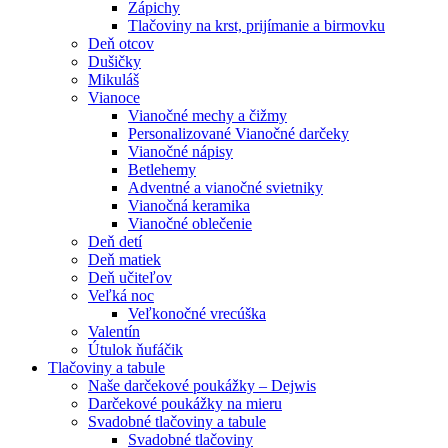
Zápichy
Tlačoviny na krst, prijímanie a birmovku
Deň otcov
Dušičky
Mikuláš
Vianoce
Vianočné mechy a čižmy
Personalizované Vianočné darčeky
Vianočné nápisy
Betlehemy
Adventné a vianočné svietniky
Vianočná keramika
Vianočné oblečenie
Deň detí
Deň matiek
Deň učiteľov
Veľká noc
Veľkonočné vrecúška
Valentín
Útulok ňufáčik
Tlačoviny a tabule
Naše darčekové poukážky – Dejwis
Darčekové poukážky na mieru
Svadobné tlačoviny a tabule
Svadobné tlačoviny