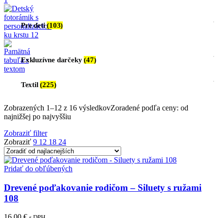
Pre deti
(103)
Exkluzívne darčeky
(47)
Textil
(225)
Zobrazených 1–12 z 16 výsledkov
Zoradené podľa ceny: od
najnižšej po najvyššiu
Zobraziť filter
Zobraziť
9
12
18
24
Pridať do obľúbených
Drevené poďakovanie rodičom – Siluety s ružami
108
16,00
€
s DPH