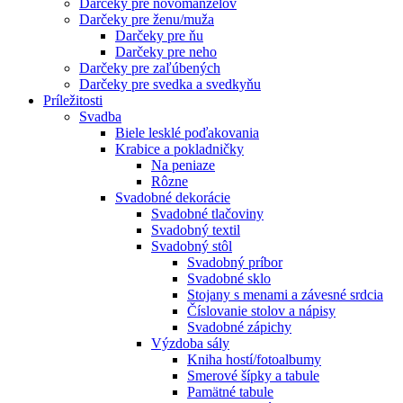
Darčeky pre novomanželov
Darčeky pre ženu/muža
Darčeky pre ňu
Darčeky pre neho
Darčeky pre zaľúbených
Darčeky pre svedka a svedkyňu
Príležitosti
Svadba
Biele lesklé poďakovania
Krabice a pokladničky
Na peniaze
Rôzne
Svadobné dekorácie
Svadobné tlačoviny
Svadobný textil
Svadobný stôl
Svadobný príbor
Svadobné sklo
Stojany s menami a závesné srdcia
Číslovanie stolov a nápisy
Svadobné zápichy
Výzdoba sály
Kniha hostí/fotoalbumy
Smerové šípky a tabule
Pamätné tabule