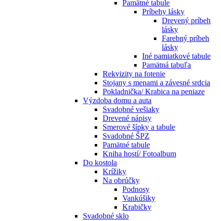
Pamätné tabule
Príbehy lásky
Drevený príbeh
lásky
Farebný príbeh
lásky
Iné pamiatkové tabule
Pamätná tabuľa
Rekvizity na fotenie
Stojany s menami a závesné srdcia
Pokladnička/ Krabica na peniaze
Výzdoba domu a auta
Svadobné vešiaky
Drevené nápisy
Smerové šípky a tabule
Svadobné ŠPZ
Pamätné tabule
Kniha hostí/ Fotoalbum
Do kostola
Krížiky
Na obrúčky
Podnosy
Vankúšiky
Krabičky
Svadobné sklo