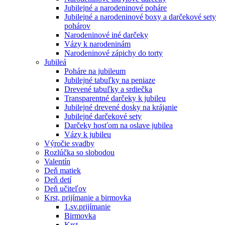
Jubilejné a narodeninové poháre
Jubilejné a narodeninové boxy a darčekové sety
pohárov
Narodeninové iné darčeky
Vázy k narodeninám
Narodeninové zápichy do torty
Jubileá
Poháre na jubileum
Jubilejné tabuľky na peniaze
Drevené tabuľky a srdiečka
Transparentné darčeky k jubileu
Jubilejné drevené dosky na krájanie
Jubilejné darčekové sety
Darčeky hosťom na oslave jubilea
Vázy k jubileu
Výročie svadby
Rozlúčka so slobodou
Valentín
Deň matiek
Deň detí
Deň učiteľov
Krst, prijímanie a birmovka
1.sv.prijímanie
Birmovka
Krst