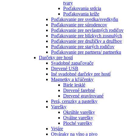
tvary
Poďakovania srdcia
Poďakovania kríže
Poďakovanie pre svedka/svedkyňu
Poďakovanie pre súrodencov
Poďakovanie pre nevlastných rodičov
Poďakovanie pre blízkych zosnulých
Poďakovanie pre družičky a družbov
Poďakovanie pre starých rodičov
Poďakovanie pre partnera/ partnerku
Darčeky pre hostí
Svadobné zapaľovače
Drevené USB
Iné svadobné darčeky pre hostí
Magnetky a kľúčenky
Biele lesklé
Drevené farebné
Drevené gravírované
Perá, ceruzky a pastelky
Varešky
Okrúhle varešky
Oválne varešky
Ploché varešky
Vejáre
Otváraky na víno a pivo