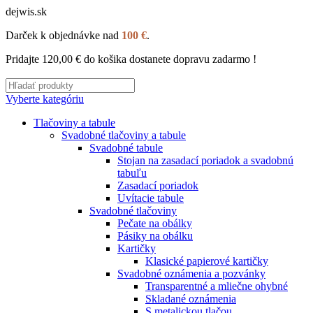
dejwis.sk
Darček k objednávke nad
100 €
.
Pridajte
120,00
€
do košika dostanete dopravu zadarmo !
Vyberte kategóriu
Tlačoviny a tabule
Svadobné tlačoviny a tabule
Svadobné tabule
Stojan na zasadací poriadok a svadobnú
tabuľu
Zasadací poriadok
Uvítacie tabule
Svadobné tlačoviny
Pečate na obálky
Pásiky na obálku
Kartičky
Klasické papierové kartičky
Svadobné oznámenia a pozvánky
Transparentné a mliečne ohybné
Skladané oznámenia
S metalickou tlačou