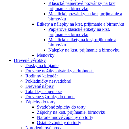
Klasické papierové pozvánky na krst,
prijímanie a birmovku
Metalické pozvánky na krst, prijímanie a
birmovku
Etikety a nálepky na krst, prijímanie a birmovku
Papierové klasické etikety na krst,
prijímanie a birmovku
Metalické etikety na krst, prijímanie a
birmovku
Nálepky na krst, prijímanie a birmovku
Menovky
Drevené výrobky
Dosky na krájanie
Drevené nožíky, otváraky a drobnosti
Rodinný kalendár
Pokladničky nesvadobné
Drevené nápisy
Tabuľky na peniaze
Drevené výrobky do domu
Zápichy do torty
Svadobné zápichy do torty
Zápichy na krst, prijímanie, birmovku
Narodeninové zápichy do torty
Ostatné zápichy do torty
Narodeninové boxy