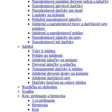
Narodeninové pamätné drevené srdcia a tabuľky
Narodeninové akrylové darčeky
Narodeninové darčeky pre hostí
Lopáriky na krájanie
Peňažné narodeninové tabuľky
Jubilejné a narodeninové boxy a darčekové sety
pohárov
Jubilejné a narodeninové poháre
Narodeninové zápichy do torty
Narodeninové iné darčeky
Jubileá
Vázy k jubileu
Poháre na jubileum
Jubilejné tabuľky na peniaze
Drevené tabuľky a srdiečka
Transparentné darčeky k jubileu
Jubilejné drevené dosky na krájanie
Jubilejné darčekové sety
Darčeky hosťom na oslave jubilea
Rozlúčka so slobodou
Svadba
Krst, prijímanie a birmovka
1.sv.prijímanie
Birmovka
Krst