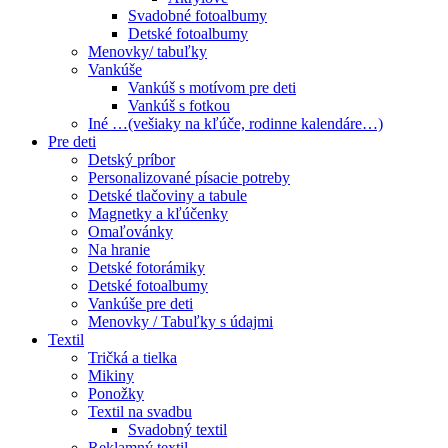
Svadobné fotoalbumy
Detské fotoalbumy
Menovky/ tabuľky
Vankúše
Vankúš s motívom pre deti
Vankúš s fotkou
Iné …(vešiaky na kľúče, rodinne kalendáre…)
Pre deti
Detský príbor
Personalizované písacie potreby
Detské tlačoviny a tabule
Magnetky a kľúčenky
Omaľovánky
Na hranie
Detské fotorámiky
Detské fotoalbumy
Vankúše pre deti
Menovky / Tabuľky s údajmi
Textil
Tričká a tielka
Mikiny
Ponožky
Textil na svadbu
Svadobný textil
Reklamný textil