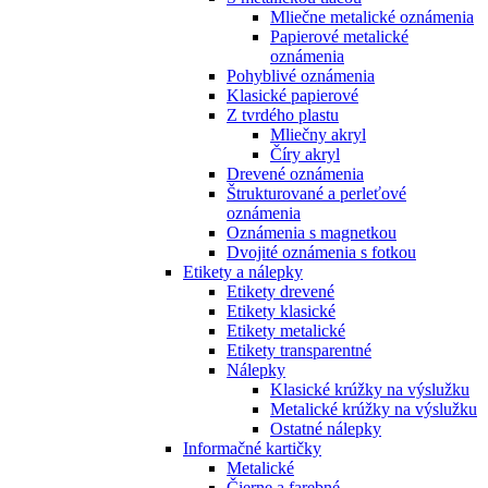
Mliečne metalické oznámenia
Papierové metalické
oznámenia
Pohyblivé oznámenia
Klasické papierové
Z tvrdého plastu
Mliečny akryl
Číry akryl
Drevené oznámenia
Štrukturované a perleťové
oznámenia
Oznámenia s magnetkou
Dvojité oznámenia s fotkou
Etikety a nálepky
Etikety drevené
Etikety klasické
Etikety metalické
Etikety transparentné
Nálepky
Klasické krúžky na výslužku
Metalické krúžky na výslužku
Ostatné nálepky
Informačné kartičky
Metalické
Čierne a farebné