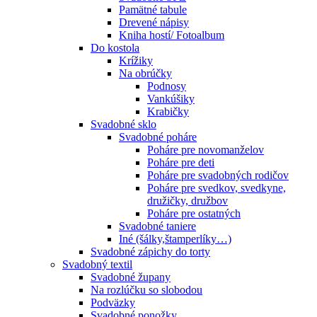
Pamätné tabule
Drevené nápisy
Kniha hostí/ Fotoalbum
Do kostola
Krížiky
Na obrúčky
Podnosy
Vankúšiky
Krabičky
Svadobné sklo
Svadobné poháre
Poháre pre novomanželov
Poháre pre deti
Poháre pre svadobných rodičov
Poháre pre svedkov, svedkyne,
družičky, družbov
Poháre pre ostatných
Svadobné taniere
Iné (šálky,štamperlíky…)
Svadobné zápichy do torty
Svadobný textil
Svadobné župany
Na rozlúčku so slobodou
Podväzky
Svadobné ponožky