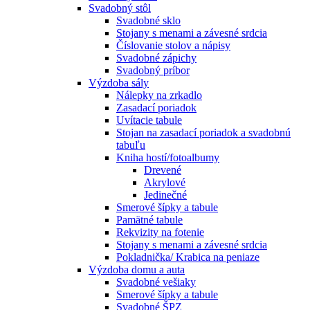
Svadobný stôl
Svadobné sklo
Stojany s menami a závesné srdcia
Číslovanie stolov a nápisy
Svadobné zápichy
Svadobný príbor
Výzdoba sály
Nálepky na zrkadlo
Zasadací poriadok
Uvítacie tabule
Stojan na zasadací poriadok a svadobnú
tabuľu
Kniha hostí/fotoalbumy
Drevené
Akrylové
Jedinečné
Smerové šípky a tabule
Pamätné tabule
Rekvizity na fotenie
Stojany s menami a závesné srdcia
Pokladnička/ Krabica na peniaze
Výzdoba domu a auta
Svadobné vešiaky
Smerové šípky a tabule
Svadobné ŠPZ