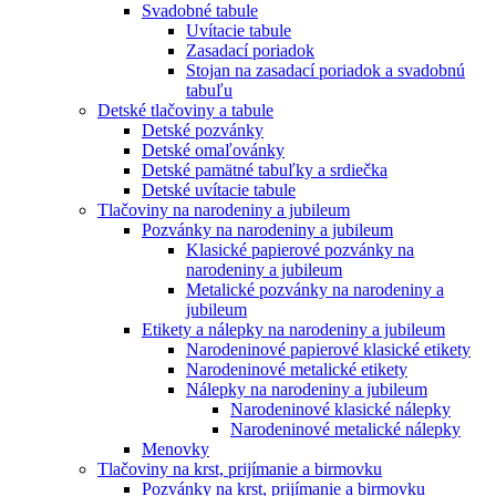
Svadobné tabule
Uvítacie tabule
Zasadací poriadok
Stojan na zasadací poriadok a svadobnú
tabuľu
Detské tlačoviny a tabule
Detské pozvánky
Detské omaľovánky
Detské pamätné tabuľky a srdiečka
Detské uvítacie tabule
Tlačoviny na narodeniny a jubileum
Pozvánky na narodeniny a jubileum
Klasické papierové pozvánky na
narodeniny a jubileum
Metalické pozvánky na narodeniny a
jubileum
Etikety a nálepky na narodeniny a jubileum
Narodeninové papierové klasické etikety
Narodeninové metalické etikety
Nálepky na narodeniny a jubileum
Narodeninové klasické nálepky
Narodeninové metalické nálepky
Menovky
Tlačoviny na krst, prijímanie a birmovku
Pozvánky na krst, prijímanie a birmovku