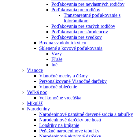
Poďakovania pre nevlastných rodičov
Poďakovania pre rodičov
Transparentné poďakovanie s
fotorámikom
Poďakovania pre starých rodičov
Poďakovania pre súrodencov
Poďakovania pre svedkov
Box na svadobnú kyticu
Sklenené a kovové poďakovania
Vázy
Fľaše
Iné
Vianoce
Vianočné mechy a čižmy
Personalizované Vianočné darčeky
Vianočné oblečenie
Veľká noc
Veľkonočné vrecúška
Mikuláš
Narodeniny
Narodeninové pamätné drevené srdcia a tabuľky
Narodeninové darčeky pre hostí
Lopáriky na krájanie
Peňažné narodeninové tabuľky
Narodeninové akrylové darčeky