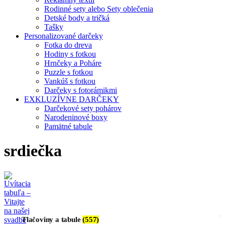
Rodinné sety alebo Sety oblečenia
Detské body a tričká
Tašky
Personalizované darčeky
Fotka do dreva
Hodiny s fotkou
Hrnčeky a Poháre
Puzzle s fotkou
Vankúš s fotkou
Darčeky s fotorámikmi
EXKLUZÍVNE DARČEKY
Darčekové sety pohárov
Narodeninové boxy
Pamätné tabule
srdiečka
Tlačoviny a tabule
(557)