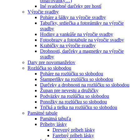
omaľovánky…)
Iné svadobné darčeky pre hostí
Výročie svadby
Poháre a šálky na výročie svadby
Tabuľky, srdiečka a fotorámiky na výročie
svadby
Hodiny a vankúše na výročie svadby
Fotoobrazy a fototabule na výročie svadby
Krabičky na výročie svadby
Drobnosti, darčeky a magnetky na výročie
svadby
Dary pre novomanželov
Rozlúčka so slobodou
Poháre na rozlúčku so slobodou
Štamperlíky na rozlúčku so slobodou
Darčeky a drobnosti na rozlúčku so slobodou
Župan pre nevestu a družičky
Podväzky na rozlúčku so slobodou
Ponožky na rozlúčku so slobodou
Tričká a tielka na rozlúčku so slobodou
Pamätné tabule
Pamätná tabuľa
Príbehy lásky
Drevený príbeh lásky
Farebný príbeh lásky