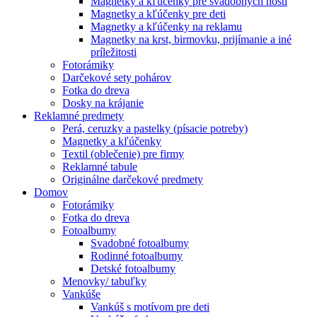
Magnetky a kľúčenky pre svadobných hostí
Magnetky a kľúčenky pre deti
Magnetky a kľúčenky na reklamu
Magnetky na krst, birmovku, prijímanie a iné
príležitosti
Fotorámiky
Darčekové sety pohárov
Fotka do dreva
Dosky na krájanie
Reklamné predmety
Perá, ceruzky a pastelky (písacie potreby)
Magnetky a kľúčenky
Textil (oblečenie) pre firmy
Reklamné tabule
Originálne darčekové predmety
Domov
Fotorámiky
Fotka do dreva
Fotoalbumy
Svadobné fotoalbumy
Rodinné fotoalbumy
Detské fotoalbumy
Menovky/ tabuľky
Vankúše
Vankúš s motívom pre deti