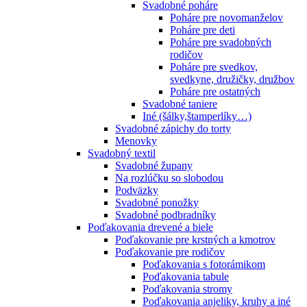
Svadobné poháre
Poháre pre novomanželov
Poháre pre deti
Poháre pre svadobných
rodičov
Poháre pre svedkov,
svedkyne, družičky, družbov
Poháre pre ostatných
Svadobné taniere
Iné (šálky,štamperlíky…)
Svadobné zápichy do torty
Menovky
Svadobný textil
Svadobné župany
Na rozlúčku so slobodou
Podväzky
Svadobné ponožky
Svadobné podbradníky
Poďakovania drevené a biele
Poďakovanie pre krstných a kmotrov
Poďakovanie pre rodičov
Poďakovania s fotorámikom
Poďakovania tabule
Poďakovania stromy
Poďakovania anjeliky, kruhy a iné