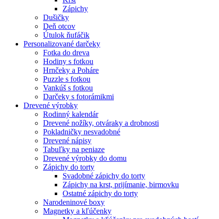
Zápichy
Dušičky
Deň otcov
Útulok ňufáčik
Personalizované darčeky
Fotka do dreva
Hodiny s fotkou
Hrnčeky a Poháre
Puzzle s fotkou
Vankúš s fotkou
Darčeky s fotorámikmi
Drevené výrobky
Rodinný kalendár
Drevené nožíky, otváraky a drobnosti
Pokladničky nesvadobné
Drevené nápisy
Tabuľky na peniaze
Drevené výrobky do domu
Zápichy do torty
Svadobné zápichy do torty
Zápichy na krst, prijímanie, birmovku
Ostatné zápichy do torty
Narodeninové boxy
Magnetky a kľúčenky