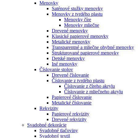
Menovky
Saténové stužky menovky
Menovky z tvrdého plastu
Menovky číre
Menovky mliečne
Drevené menovky
Klasické papierové menovky
Metalické menovky
Transparentné a mliečne ohybné menovky
Štrukturované papierové menovky
Detské menovky
Iné menovky
Číslovanie stolov
Drevené číslovanie
Číslovanie z tvrdého plastu
Číslovanie z číreho akrylu
Číslovanie z mliečneho akrylu
Papierové číslovanie
Metalické číslovanie
Rekvizity
Papierové rekvizity
Drevené rekvizity
Svadobné dekorácie
Svadobné tlačoviny
Svadobný textil