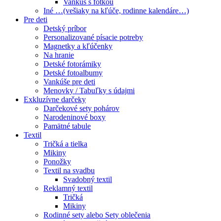
Vankúš s fotkou
Iné …(vešiaky na kľúče, rodinne kalendáre…)
Pre deti
Detský príbor
Personalizované písacie potreby
Magnetky a kľúčenky
Na hranie
Detské fotorámiky
Detské fotoalbumy
Vankúše pre deti
Menovky / Tabuľky s údajmi
Exkluzívne darčeky
Darčekové sety pohárov
Narodeninové boxy
Pamätné tabule
Textil
Tričká a tielka
Mikiny
Ponožky
Textil na svadbu
Svadobný textil
Reklamný textil
Tričká
Mikiny
Rodinné sety alebo Sety oblečenia