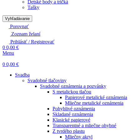
Detské body a tričká
Tašky
Vyhľadávanie
Porovnať
Zoznam želaní
Prihlásiť / Registrovať
0
0,00
€
Menu
0
0,00
€
Svadba
Svadobné tlačoviny
Svadobné oznámenia a pozvánky
S metalickou tlačou
Papierové metalické oznámenia
Mliečne metalické oznámenia
Pohyblivé oznámenia
Skladané oznámenia
Klasické papierové
Transparentné a mliečne ohybné
Z tvrdého plastu
Mliečny akryl