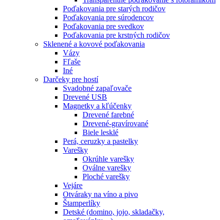
Poďakovania pre starých rodičov
Poďakovania pre súrodencov
Poďakovania pre svedkov
Poďakovania pre krstných rodičov
Sklenené a kovové poďakovania
Vázy
Fľaše
Iné
Darčeky pre hostí
Svadobné zapaľovače
Drevené USB
Magnetky a kľúčenky
Drevené farebné
Drevené-gravírované
Biele lesklé
Perá, ceruzky a pastelky
Varešky
Okrúhle varešky
Oválne varešky
Ploché varešky
Vejáre
Otváraky na víno a pivo
Štamperlíky
Detské (domino, jojo, skladačky,