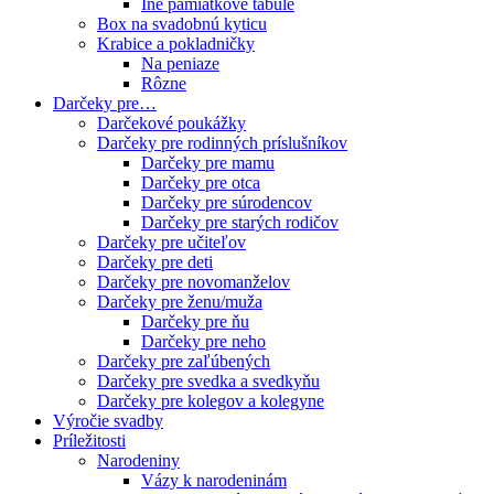
Iné pamiatkové tabule
Box na svadobnú kyticu
Krabice a pokladničky
Na peniaze
Rôzne
Darčeky pre…
Darčekové poukážky
Darčeky pre rodinných príslušníkov
Darčeky pre mamu
Darčeky pre otca
Darčeky pre súrodencov
Darčeky pre starých rodičov
Darčeky pre učiteľov
Darčeky pre deti
Darčeky pre novomanželov
Darčeky pre ženu/muža
Darčeky pre ňu
Darčeky pre neho
Darčeky pre zaľúbených
Darčeky pre svedka a svedkyňu
Darčeky pre kolegov a kolegyne
Výročie svadby
Príležitosti
Narodeniny
Vázy k narodeninám