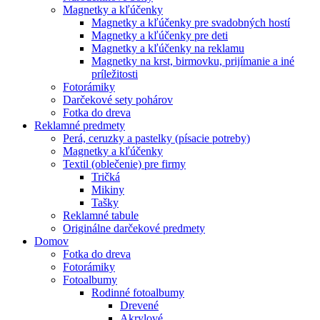
Magnetky a kľúčenky
Magnetky a kľúčenky pre svadobných hostí
Magnetky a kľúčenky pre deti
Magnetky a kľúčenky na reklamu
Magnetky na krst, birmovku, prijímanie a iné
príležitosti
Fotorámiky
Darčekové sety pohárov
Fotka do dreva
Reklamné predmety
Perá, ceruzky a pastelky (písacie potreby)
Magnetky a kľúčenky
Textil (oblečenie) pre firmy
Tričká
Mikiny
Tašky
Reklamné tabule
Originálne darčekové predmety
Domov
Fotka do dreva
Fotorámiky
Fotoalbumy
Rodinné fotoalbumy
Drevené
Akrylové