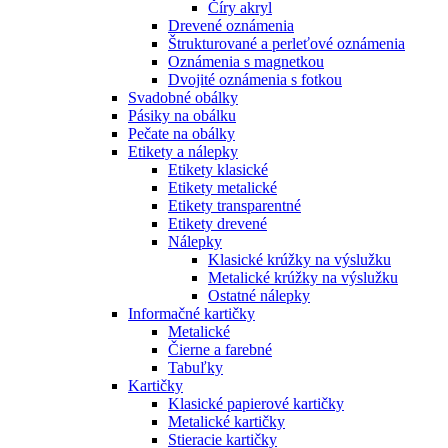
Číry akryl
Drevené oznámenia
Štrukturované a perleťové oznámenia
Oznámenia s magnetkou
Dvojité oznámenia s fotkou
Svadobné obálky
Pásiky na obálku
Pečate na obálky
Etikety a nálepky
Etikety klasické
Etikety metalické
Etikety transparentné
Etikety drevené
Nálepky
Klasické krúžky na výslužku
Metalické krúžky na výslužku
Ostatné nálepky
Informačné kartičky
Metalické
Čierne a farebné
Tabuľky
Kartičky
Klasické papierové kartičky
Metalické kartičky
Stieracie kartičky