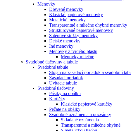
Menovky
Drevené menovky
Klasické papierové menovky
Metalické menovky
Transparentné a mliečne ohybné menovky
Štrukturované papierové menovky
Saténové stužky menovky
Detské menovky
Iné menovky
Menovky z tvrdého plastu
Menovky mliečne
Svadobné tlačoviny a tabule
Svadobné tabule
Stojan na zasadací poriadok a svadobnú tab
Zasadací poriadok
Uvítacie tabule
Svadobné tlačoviny
Pásiky na obálku
Kartičky
Klasické papierové kartičky
Pečate na obálky
Svadobné oznámenia a pozvánky
Skladané oznámenia
Transparentné a mliečne ohybné
S metalickou tlačou