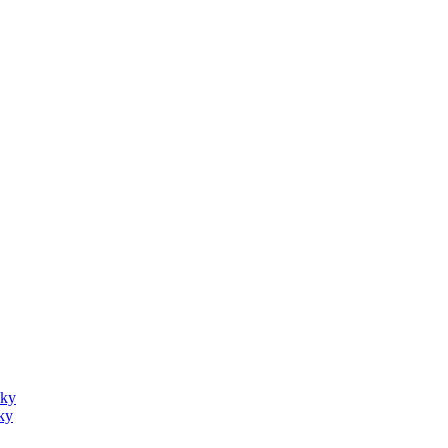
sky
ky