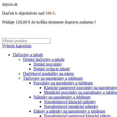
dejwis.sk
Darček k objednávke nad
100 €
.
Pridajte
120,00
€
do košika dostanete dopravu zadarmo !
Vyberte kategóriu
Tlačoviny a tabule
Detské tlačoviny a tabule
Detské pozvánky
Detské uvítacie tabule
Darčekové poukážky na mieru
Tlačoviny na narodeniny a jubileum
Pozvánky na narodeniny a jubileum
Klasické papierové pozvánky na narodeniny
Metalické pozvánky na narodeniny a jubile
Nálepky na narodeniny a jubileum
Narodeninové klasické nálepky
Narodeninové metalické nálepky
Etikety a nálepky na narodeniny a jubileum
Narodeninové papierové klasické etikety