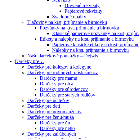
Drevené rekvizity
Papierové rekvizity
Svadobné obálky
Tlačoviny na krst, prijímanie a birmovku
Pozvánky na krst, prijímanie a birmovku
Klasické papierové pozvánky na krst, prijí
Etikety a nálepky na krst, prijímanie a birmovku
Papierové klasické etikety na krst, prijíman
Nálepky na krst, prijímanie a birmovku
Naše darčekové poukážky – Dejwis
Darčeky pre…
Darčeky pre kolegov a kolegyne
Darčeky pre rodinných príslušníkov
Darčeky pre mamu
Darčeky pre otca
Darčeky pre súrodencov
Darčeky pre starých rodičov
Darčeky pre učiteľov
Darčeky pre deti
Darčeky pre novomanželov
Darčeky pre ženu/muža
Darčeky pre ňu
Darčeky pre neho
Darčeky pre zaľúbených