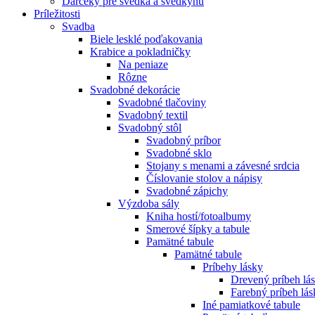
Darčeky pre svedka a svedkyňu
Príležitosti
Svadba
Biele lesklé poďakovania
Krabice a pokladničky
Na peniaze
Rôzne
Svadobné dekorácie
Svadobné tlačoviny
Svadobný textil
Svadobný stôl
Svadobný príbor
Svadobné sklo
Stojany s menami a závesné srdcia
Číslovanie stolov a nápisy
Svadobné zápichy
Výzdoba sály
Kniha hostí/fotoalbumy
Smerové šípky a tabule
Pamätné tabule
Pamätné tabule
Príbehy lásky
Drevený príbeh lá
Farebný príbeh lás
Iné pamiatkové tabule