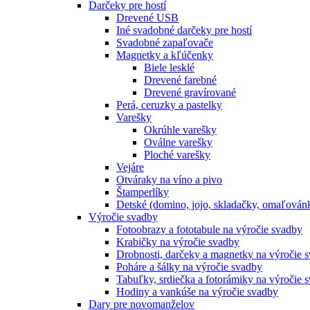
Darčeky pre hostí
Drevené USB
Iné svadobné darčeky pre hostí
Svadobné zapaľovače
Magnetky a kľúčenky
Biele lesklé
Drevené farebné
Drevené gravírované
Perá, ceruzky a pastelky
Varešky
Okrúhle varešky
Oválne varešky
Ploché varešky
Vejáre
Otváraky na víno a pivo
Štamperlíky
Detské (domino, jojo, skladačky, omaľová
Výročie svadby
Fotoobrazy a fototabule na výročie svadby
Krabičky na výročie svadby
Drobnosti, darčeky a magnetky na výročie 
Poháre a šálky na výročie svadby
Tabuľky, srdiečka a fotorámiky na výročie 
Hodiny a vankúše na výročie svadby
Dary pre novomanželov