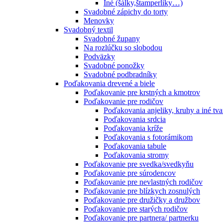
Iné (šálky,štamperlíky…)
Svadobné zápichy do torty
Menovky
Svadobný textil
Svadobné župany
Na rozlúčku so slobodou
Podväzky
Svadobné ponožky
Svadobné podbradníky
Poďakovania drevené a biele
Poďakovanie pre krstných a kmotrov
Poďakovanie pre rodičov
Poďakovania anjeliky, kruhy a iné tva
Poďakovania srdcia
Poďakovania kríže
Poďakovania s fotorámikom
Poďakovania tabule
Poďakovania stromy
Poďakovanie pre svedka/svedkyňu
Poďakovanie pre súrodencov
Poďakovanie pre nevlastných rodičov
Poďakovanie pre blízkych zosnulých
Poďakovanie pre družičky a družbov
Poďakovanie pre starých rodičov
Poďakovanie pre partnera/ partnerku