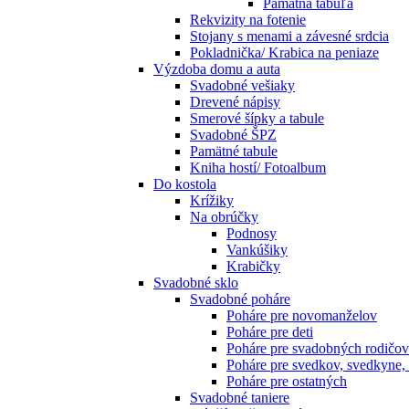
Pamätná tabuľa
Rekvizity na fotenie
Stojany s menami a závesné srdcia
Pokladnička/ Krabica na peniaze
Výzdoba domu a auta
Svadobné vešiaky
Drevené nápisy
Smerové šípky a tabule
Svadobné ŠPZ
Pamätné tabule
Kniha hostí/ Fotoalbum
Do kostola
Krížiky
Na obrúčky
Podnosy
Vankúšiky
Krabičky
Svadobné sklo
Svadobné poháre
Poháre pre novomanželov
Poháre pre deti
Poháre pre svadobných rodičov
Poháre pre svedkov, svedkyne,
Poháre pre ostatných
Svadobné taniere