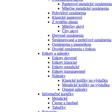
Papierové metalické oznámenia
Mliečne metalické oznámenia
Pohyblivé oznámenia
Klasické papierové
Z tvrdého plastu
Mliečny akryl
Číry akryl
Drevené oznámenia
Štrukturované a perleťové oznámenia
Oznámenia s magnetkou
Dvojité oznámenia s fotkou
Etikety a nálepky
Etikety drevené
Etikety klasické
Etikety metalické
Etikety transparentné
Nálepky
Klasické krúžky na výslužku
Metalické krúžky na výslužku
Ostatné nálepky
Informačné kartičky
Metalické
Čierne a farebné
Tabuľky
Rekvizity