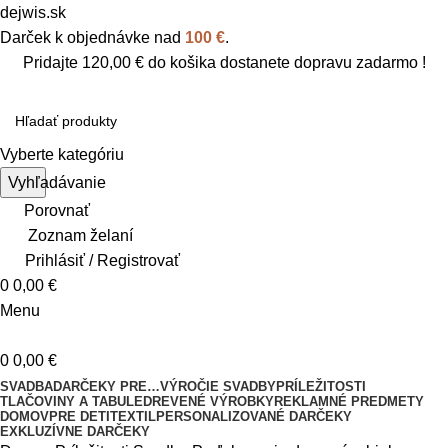
dejwis.sk
Darček k objednávke nad
100 €
.
Pridajte
120,00
€
do košika dostanete dopravu zadarmo !
Vyberte kategóriu
Vyhľadávanie
Porovnať
Zoznam želaní
Prihlásiť / Registrovať
0
0,00
€
Menu
0
0,00
€
SVADBA
DARČEKY PRE…
VÝROČIE SVADBY
PRÍLEŽITOSTI
TLAČOVINY A TABULE
DREVENÉ VÝROBKY
REKLAMNÉ PREDMETY
DOMOV
PRE DETI
TEXTIL
PERSONALIZOVANÉ DARČEKY
EXKLUZÍVNE DARČEKY