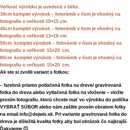
Veľkosť výrobku je uvedená v šírke.
30cm komplet výrobok – fotorámik v ňom je vhodný na
fotografiu o veľkosti 10×15 cm.
40cm komplet výrobok – fotorámik v ňom je vhodný na
fotografiu o veľkosti 13×18 cm.
50cm komplet výrobok – fotorámik v ňom je vhodný na
fotografiu o veľkosti 15×20 cm.
60cm komplet výrobok – fotorámik v ňom je vhodný na
fotografiu o veľkosti 15×20 cm.
Ak ste si zvolili variant s fotkou:
– farebná priamo potlačená fotka na dreve/ gravírovaná
fotka do dreva alebo vytlačená fotka na vloženie – vložte
prosím fotografiu, ktorú chcete mať vo výrobku do políčka
VYBRAŤ SÚBOR alebo nám zašlite prosím obratom fotky
na email
info@dejwis.sk
. Pri variante gravírovaná fotka do
dreva je dôležitá kvalita fotky aby bol obrázok čo najkrajší.
Ďakujeme 🙂