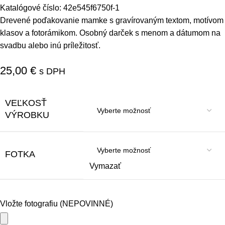
Katalógové číslo:
42e545f6750f-1
Drevené poďakovanie mamke s gravírovaným textom, motívom
klasov a fotorámikom. Osobný darček s menom a dátumom na
svadbu alebo inú príležitosť.
25,00
€
s DPH
VEĽKOSŤ
VÝROBKU
FOTKA
Vymazať
Vložte fotografiu (NEPOVINNÉ)