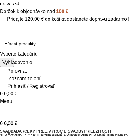
dejwis.sk
Darček k objednávke nad
100 €
.
Pridajte
120,00
€
do košika dostanete dopravu zadarmo !
Vyberte kategóriu
Vyhľadávanie
Porovnať
Zoznam želaní
Prihlásiť / Registrovať
0
0,00
€
Menu
0
0,00
€
SVADBA
DARČEKY PRE…
VÝROČIE SVADBY
PRÍLEŽITOSTI
TLAČOVINY A TABULE
DREVENÉ VÝROBKY
REKLAMNÉ PREDMETY