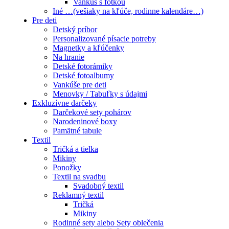
Vankúš s fotkou
Iné …(vešiaky na kľúče, rodinne kalendáre…)
Pre deti
Detský príbor
Personalizované písacie potreby
Magnetky a kľúčenky
Na hranie
Detské fotorámiky
Detské fotoalbumy
Vankúše pre deti
Menovky / Tabuľky s údajmi
Exkluzívne darčeky
Darčekové sety pohárov
Narodeninové boxy
Pamätné tabule
Textil
Tričká a tielka
Mikiny
Ponožky
Textil na svadbu
Svadobný textil
Reklamný textil
Tričká
Mikiny
Rodinné sety alebo Sety oblečenia