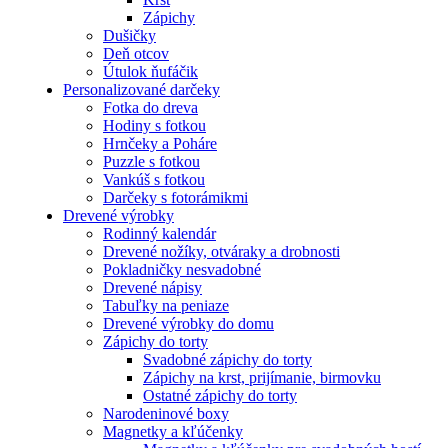
Zápichy
Dušičky
Deň otcov
Útulok ňufáčik
Personalizované darčeky
Fotka do dreva
Hodiny s fotkou
Hrnčeky a Poháre
Puzzle s fotkou
Vankúš s fotkou
Darčeky s fotorámikmi
Drevené výrobky
Rodinný kalendár
Drevené nožíky, otváraky a drobnosti
Pokladničky nesvadobné
Drevené nápisy
Tabuľky na peniaze
Drevené výrobky do domu
Zápichy do torty
Svadobné zápichy do torty
Zápichy na krst, prijímanie, birmovku
Ostatné zápichy do torty
Narodeninové boxy
Magnetky a kľúčenky