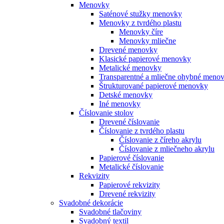
Menovky
Saténové stužky menovky
Menovky z tvrdého plastu
Menovky číre
Menovky mliečne
Drevené menovky
Klasické papierové menovky
Metalické menovky
Transparentné a mliečne ohybné meno
Štrukturované papierové menovky
Detské menovky
Iné menovky
Číslovanie stolov
Drevené číslovanie
Číslovanie z tvrdého plastu
Číslovanie z číreho akrylu
Číslovanie z mliečneho akrylu
Papierové číslovanie
Metalické číslovanie
Rekvizity
Papierové rekvizity
Drevené rekvizity
Svadobné dekorácie
Svadobné tlačoviny
Svadobný textil