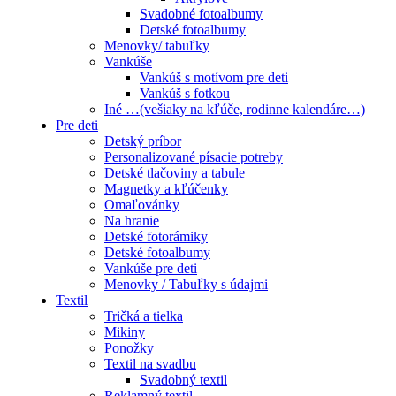
Svadobné fotoalbumy
Detské fotoalbumy
Menovky/ tabuľky
Vankúše
Vankúš s motívom pre deti
Vankúš s fotkou
Iné …(vešiaky na kľúče, rodinne kalendáre…)
Pre deti
Detský príbor
Personalizované písacie potreby
Detské tlačoviny a tabule
Magnetky a kľúčenky
Omaľovánky
Na hranie
Detské fotorámiky
Detské fotoalbumy
Vankúše pre deti
Menovky / Tabuľky s údajmi
Textil
Tričká a tielka
Mikiny
Ponožky
Textil na svadbu
Svadobný textil
Reklamný textil