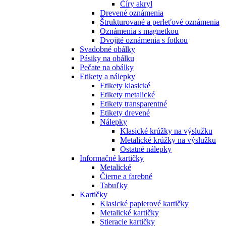
Číry akryl
Drevené oznámenia
Štrukturované a perleťové oznámenia
Oznámenia s magnetkou
Dvojité oznámenia s fotkou
Svadobné obálky
Pásiky na obálku
Pečate na obálky
Etikety a nálepky
Etikety klasické
Etikety metalické
Etikety transparentné
Etikety drevené
Nálepky
Klasické krúžky na výslužku
Metalické krúžky na výslužku
Ostatné nálepky
Informačné kartičky
Metalické
Čierne a farebné
Tabuľky
Kartičky
Klasické papierové kartičky
Metalické kartičky
Stieracie kartičky