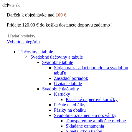
dejwis.sk
Darček k objednávke nad
100 €
.
Pridajte
120,00
€
do košika dostanete dopravu zadarmo !
Vyberte kategóriu
Tlačoviny a tabule
Svadobné tlačoviny a tabule
Svadobné tabule
Stojan na zasadací poriadok a svadobnú
tabuľu
Zasadací poriadok
Uvítacie tabule
Svadobné tlačoviny
Kartičky
Klasické papierové kartičky
Pečate na obálky
Pásiky na obálku
Svadobné oznámenia a pozvánky
Transparentné a mliečne ohybné
Skladané oznámenia
S metalickou tlačou