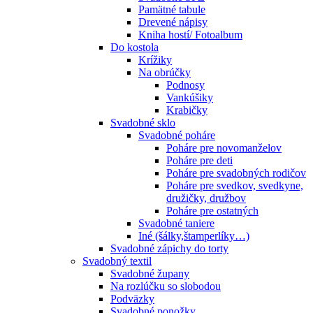
Pamätné tabule
Drevené nápisy
Kniha hostí/ Fotoalbum
Do kostola
Krížiky
Na obrúčky
Podnosy
Vankúšiky
Krabičky
Svadobné sklo
Svadobné poháre
Poháre pre novomanželov
Poháre pre deti
Poháre pre svadobných rodičov
Poháre pre svedkov, svedkyne,
družičky, družbov
Poháre pre ostatných
Svadobné taniere
Iné (šálky,štamperlíky…)
Svadobné zápichy do torty
Svadobný textil
Svadobné župany
Na rozlúčku so slobodou
Podväzky
Svadobné ponožky