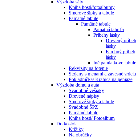
Výzdoba sály
Kniha hostí/fotoalbumy
Smerové šípky a tabule
Pamätné tabule
Pamätné tabule
Pamätná tabuľa
Príbehy lásky
Drevený príbeh
lásky
Farebný príbeh
lásky
Iné pamiatkové tabule
Rekvizity na fotenie
Stojany s menami a závesné srdcia
Pokladnička/ Krabica na peniaze
Výzdoba domu a auta
Svadobné vešiaky
Drevené nápisy
Smerové šípky a tabule
Svadobné ŠPZ
Pamätné tabule
Kniha hostí/ Fotoalbum
Do kostola
Krížiky
Na obrúčky