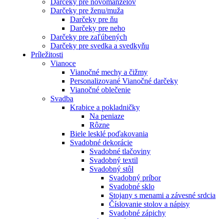
Darčeky pre novomanželov
Darčeky pre ženu/muža
Darčeky pre ňu
Darčeky pre neho
Darčeky pre zaľúbených
Darčeky pre svedka a svedkyňu
Príležitosti
Vianoce
Vianočné mechy a čižmy
Personalizované Vianočné darčeky
Vianočné oblečenie
Svadba
Krabice a pokladničky
Na peniaze
Rôzne
Biele lesklé poďakovania
Svadobné dekorácie
Svadobné tlačoviny
Svadobný textil
Svadobný stôl
Svadobný príbor
Svadobné sklo
Stojany s menami a závesné srdcia
Číslovanie stolov a nápisy
Svadobné zápichy