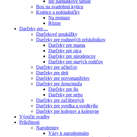
Iné pamiatkové tabule
Box na svadobnú kyticu
Krabice a pokladničky
Na peniaze
Rôzne
Darčeky pre…
Darčekové poukážky
Darčeky pre rodinných príslušníkov
Darčeky pre mamu
Darčeky pre otca
Darčeky pre súrodencov
Darčeky pre starých rodičov
Darčeky pre učiteľov
Darčeky pre deti
Darčeky pre novomanželov
Darčeky pre ženu/muža
Darčeky pre ňu
Darčeky pre neho
Darčeky pre zaľúbených
Darčeky pre svedka a svedkyňu
Darčeky pre kolegov a kolegyne
Výročie svadby
Príležitosti
Narodeniny
Vázy k narodeninám