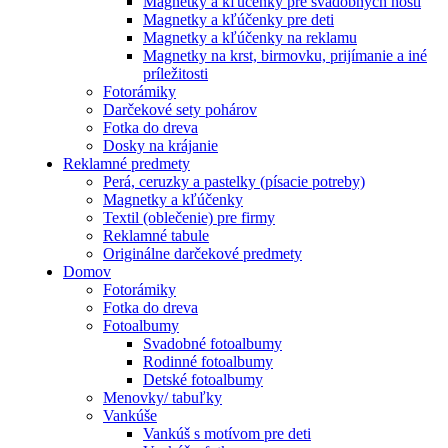
Magnetky a kľúčenky pre svadobných hostí
Magnetky a kľúčenky pre deti
Magnetky a kľúčenky na reklamu
Magnetky na krst, birmovku, prijímanie a iné
príležitosti
Fotorámiky
Darčekové sety pohárov
Fotka do dreva
Dosky na krájanie
Reklamné predmety
Perá, ceruzky a pastelky (písacie potreby)
Magnetky a kľúčenky
Textil (oblečenie) pre firmy
Reklamné tabule
Originálne darčekové predmety
Domov
Fotorámiky
Fotka do dreva
Fotoalbumy
Svadobné fotoalbumy
Rodinné fotoalbumy
Detské fotoalbumy
Menovky/ tabuľky
Vankúše
Vankúš s motívom pre deti