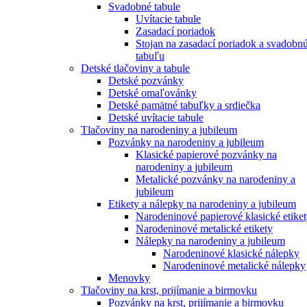
Svadobné tabule
Uvítacie tabule
Zasadací poriadok
Stojan na zasadací poriadok a svadobn
tabuľu
Detské tlačoviny a tabule
Detské pozvánky
Detské omaľovánky
Detské pamätné tabuľky a srdiečka
Detské uvítacie tabule
Tlačoviny na narodeniny a jubileum
Pozvánky na narodeniny a jubileum
Klasické papierové pozvánky na
narodeniny a jubileum
Metalické pozvánky na narodeniny a
jubileum
Etikety a nálepky na narodeniny a jubileum
Narodeninové papierové klasické etike
Narodeninové metalické etikety
Nálepky na narodeniny a jubileum
Narodeninové klasické nálepky
Narodeninové metalické nálepky
Menovky
Tlačoviny na krst, prijímanie a birmovku
Pozvánky na krst, prijímanie a birmovku