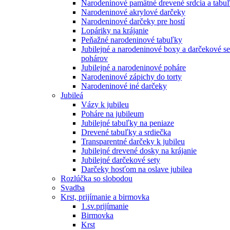
Narodeninové pamätné drevené srdcia a tabu
Narodeninové akrylové darčeky
Narodeninové darčeky pre hostí
Lopáriky na krájanie
Peňažné narodeninové tabuľky
Jubilejné a narodeninové boxy a darčekové se
pohárov
Jubilejné a narodeninové poháre
Narodeninové zápichy do torty
Narodeninové iné darčeky
Jubileá
Vázy k jubileu
Poháre na jubileum
Jubilejné tabuľky na peniaze
Drevené tabuľky a srdiečka
Transparentné darčeky k jubileu
Jubilejné drevené dosky na krájanie
Jubilejné darčekové sety
Darčeky hosťom na oslave jubilea
Rozlúčka so slobodou
Svadba
Krst, prijímanie a birmovka
1.sv.prijímanie
Birmovka
Krst