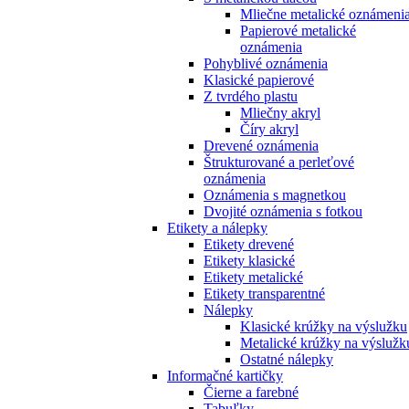
Mliečne metalické oznámeni
Papierové metalické
oznámenia
Pohyblivé oznámenia
Klasické papierové
Z tvrdého plastu
Mliečny akryl
Číry akryl
Drevené oznámenia
Štrukturované a perleťové
oznámenia
Oznámenia s magnetkou
Dvojité oznámenia s fotkou
Etikety a nálepky
Etikety drevené
Etikety klasické
Etikety metalické
Etikety transparentné
Nálepky
Klasické krúžky na výslužku
Metalické krúžky na výslužk
Ostatné nálepky
Informačné kartičky
Čierne a farebné
Tabuľky