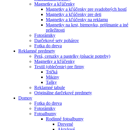
Magnetky a kľúčenky
Magnetky a kľúčenky pre svadobných hostí
Magnetky a kľúčenky pre deti
Magnetky a kľúčenky na reklamu
Magnetky na krst, birmovku, prijímanie a iné
príležitosti
Fotorámiky
Darčekové sety pohárov
Fotka do dreva
Reklamné predmety
Perá, ceruzky a pastelky (písacie potreby)
Magnetky a kľúčenky
Textil (oblečenie) pre firmy
Tričká
Mikiny
Tašky
Reklamné tabule
Originálne darčekové predmety
Domov
Fotka do dreva
Fotorámiky
Fotoalbumy
Rodinné fotoalbumy
Drevené
Akrylové