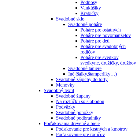
Podnosy
Vankúšiky
Krabičky
Svadobné sklo
Svadobné poháre
Poháre pre ostatných
Poháre pre novomanželov
Poháre pre deti
Poháre pre svadobných
rodičov
Poháre pre svedkov,
svedkyne, družičky, družbov
Svadobné taniere
Iné (šálky,štamperlíky…)
Svadobné zápichy do torty
Menovky
Svadobný textil
Svadobné župany
Na rozlúčku so slobodou
Podväzky
Svadobné ponožky
Svadobné podbradníky
Poďakovania drevené a biele
Poďakovanie pre krstných a kmotrov
Poďakovanie pre rodičov