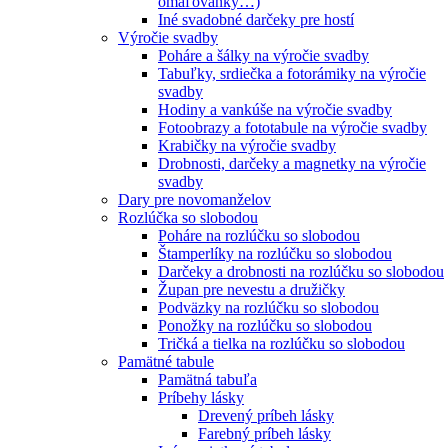
omaľovánky…)
Iné svadobné darčeky pre hostí
Výročie svadby
Poháre a šálky na výročie svadby
Tabuľky, srdiečka a fotorámiky na výročie
svadby
Hodiny a vankúše na výročie svadby
Fotoobrazy a fototabule na výročie svadby
Krabičky na výročie svadby
Drobnosti, darčeky a magnetky na výročie
svadby
Dary pre novomanželov
Rozlúčka so slobodou
Poháre na rozlúčku so slobodou
Štamperlíky na rozlúčku so slobodou
Darčeky a drobnosti na rozlúčku so slobodou
Župan pre nevestu a družičky
Podväzky na rozlúčku so slobodou
Ponožky na rozlúčku so slobodou
Tričká a tielka na rozlúčku so slobodou
Pamätné tabule
Pamätná tabuľa
Príbehy lásky
Drevený príbeh lásky
Farebný príbeh lásky