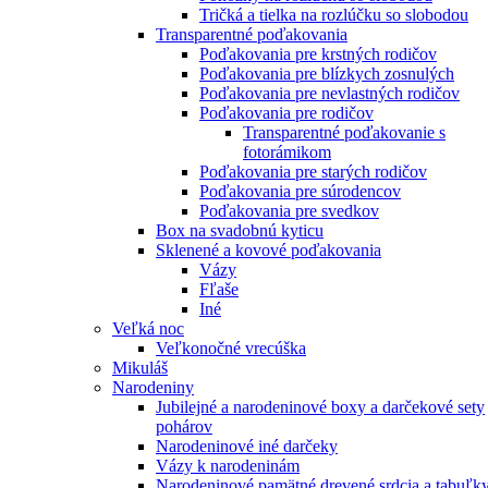
Tričká a tielka na rozlúčku so slobodou
Transparentné poďakovania
Poďakovania pre krstných rodičov
Poďakovania pre blízkych zosnulých
Poďakovania pre nevlastných rodičov
Poďakovania pre rodičov
Transparentné poďakovanie s
fotorámikom
Poďakovania pre starých rodičov
Poďakovania pre súrodencov
Poďakovania pre svedkov
Box na svadobnú kyticu
Sklenené a kovové poďakovania
Vázy
Fľaše
Iné
Veľká noc
Veľkonočné vrecúška
Mikuláš
Narodeniny
Jubilejné a narodeninové boxy a darčekové sety
pohárov
Narodeninové iné darčeky
Vázy k narodeninám
Narodeninové pamätné drevené srdcia a tabuľk