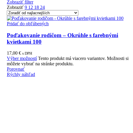
Zobraziť filter
Zobraziť
9
12
18
24
Pridať do obľúbených
Poďakovanie rodičom – Okrúhle s farebnými
kvietkami 100
17,00
€
s DPH
Výber možností
Tento produkt má viacero variantov. Možnosti si
môžete vybrať na stránke produktu.
Porovnať
Rýchly náhľad