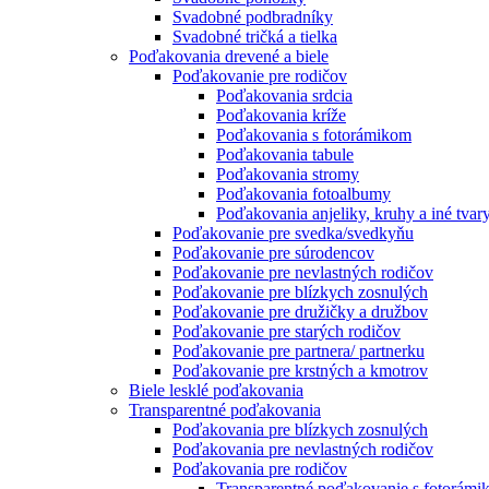
Svadobné podbradníky
Svadobné tričká a tielka
Poďakovania drevené a biele
Poďakovanie pre rodičov
Poďakovania srdcia
Poďakovania kríže
Poďakovania s fotorámikom
Poďakovania tabule
Poďakovania stromy
Poďakovania fotoalbumy
Poďakovania anjeliky, kruhy a iné tvar
Poďakovanie pre svedka/svedkyňu
Poďakovanie pre súrodencov
Poďakovanie pre nevlastných rodičov
Poďakovanie pre blízkych zosnulých
Poďakovanie pre družičky a družbov
Poďakovanie pre starých rodičov
Poďakovanie pre partnera/ partnerku
Poďakovanie pre krstných a kmotrov
Biele lesklé poďakovania
Transparentné poďakovania
Poďakovania pre blízkych zosnulých
Poďakovania pre nevlastných rodičov
Poďakovania pre rodičov
Transparentné poďakovanie s fotorám