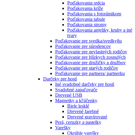
Poďakovania srdcia
Poďakovania kríže
Poďakovania s fotorámikom
Poďakovania tabule
Poďakovania stromy
Poďakovania anjeliky, kruhy a iné
tvary
Poďakovanie pre svedka/svedkyňu
Poďakovanie pre súrodencov
Poďakovanie pre nevlastných rodičov
Poďakovanie pre blízkych zosnulých
Poďakovanie pre družičky a družbov
Poďakovanie pre starých rodičov
Poďakovanie pre partnera/ partnerku
Darčeky pre hostí
Iné svadobné darčeky pre hostí
Svadobné zapaľovače
Drevené USB
Magnetky a kľúčenky
Biele lesklé
Drevené farebné
Drevené gravírované
Perá, ceruzky a pastelky
Varešky
Okrúhle varešky