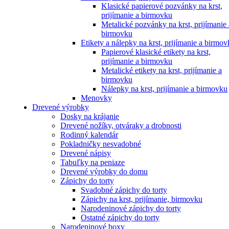
Klasické papierové pozvánky na krst,
prijímanie a birmovku
Metalické pozvánky na krst, prijímanie 
birmovku
Etikety a nálepky na krst, prijímanie a birmo
Papierové klasické etikety na krst,
prijímanie a birmovku
Metalické etikety na krst, prijímanie a
birmovku
Nálepky na krst, prijímanie a birmovku
Menovky
Drevené výrobky
Dosky na krájanie
Drevené nožíky, otváraky a drobnosti
Rodinný kalendár
Pokladničky nesvadobné
Drevené nápisy
Tabuľky na peniaze
Drevené výrobky do domu
Zápichy do torty
Svadobné zápichy do torty
Zápichy na krst, prijímanie, birmovku
Narodeninové zápichy do torty
Ostatné zápichy do torty
Narodeninové boxy