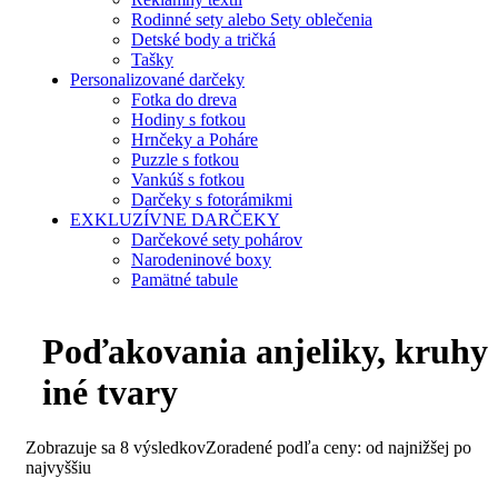
Rodinné sety alebo Sety oblečenia
Detské body a tričká
Tašky
Personalizované darčeky
Fotka do dreva
Hodiny s fotkou
Hrnčeky a Poháre
Puzzle s fotkou
Vankúš s fotkou
Darčeky s fotorámikmi
EXKLUZÍVNE DARČEKY
Darčekové sety pohárov
Narodeninové boxy
Pamätné tabule
Poďakovania anjeliky, kruhy
iné tvary
Zobrazuje sa 8 výsledkov
Zoradené podľa ceny: od najnižšej po
najvyššiu