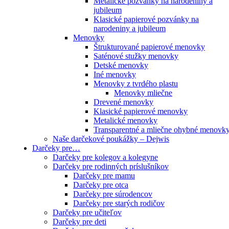
Metalické pozvánky na narodeniny a
jubileum
Klasické papierové pozvánky na
narodeniny a jubileum
Menovky
Štrukturované papierové menovky
Saténové stužky menovky
Detské menovky
Iné menovky
Menovky z tvrdého plastu
Menovky mliečne
Drevené menovky
Klasické papierové menovky
Metalické menovky
Transparentné a mliečne ohybné menovk
Naše darčekové poukážky – Dejwis
Darčeky pre…
Darčeky pre kolegov a kolegyne
Darčeky pre rodinných príslušníkov
Darčeky pre mamu
Darčeky pre otca
Darčeky pre súrodencov
Darčeky pre starých rodičov
Darčeky pre učiteľov
Darčeky pre deti