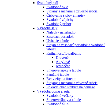
Svadobný stôl
Svadobné sklo
Stojany s menami a závesné srdcia
Číslovanie stolov a nápisy
Svadobné zápichy
Svadobný príbor
Výzdoba sály
Nálepky na zrkadlo
Zasadací poriadok
Uvítacie tabule
Stojan na zasadací poriadok a svadobn
tabuľu
Kniha hostí/fotoalbumy
Drevené
Akrylové
Jedinečné
Smerové šípky a tabule
Pamätné tabule
Rekvizity na fotenie
Stojany s menami a závesné srdcia
Pokladnička/ Krabica na peniaze
Výzdoba domu a auta
Svadobné vešiaky
Smerové šípky a tabule
Svadobné ŠPZ