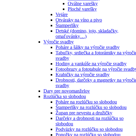
Oválne varešky
Ploché varešky
Vejáre
Otváraky na víno a pivo
Štamperlíky
Detské (domino, jojo, skladačky,
omaľovánky…)
Výročie svadby
Poháre a šálky na výročie svadby
Tabuľky, srdiečka a fotorámiky na výroči
svadby
Hodiny a vankúše na výročie svadby
Fotoobrazy a fototabule na výročie svadb
Krabičky na výročie svadby
Drobnosti, darčeky a magnetky na výroči
svadby
Dary pre novomanželov
Rozlúčka so slobodou
Poháre na rozlúčku so slobodou
Štamperlíky na rozlúčku so slobodou
Župan pre nevestu a družičky
Darčeky a drobnosti na rozlúčku so
slobodou
Podväzky na rozlúčku so slobodou
Ponožky na rozlúčku so slobodou