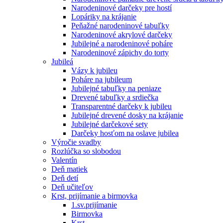
Narodeninové darčeky pre hostí
Lopáriky na krájanie
Peňažné narodeninové tabuľky
Narodeninové akrylové darčeky
Jubilejné a narodeninové poháre
Narodeninové zápichy do torty
Jubileá
Vázy k jubileu
Poháre na jubileum
Jubilejné tabuľky na peniaze
Drevené tabuľky a srdiečka
Transparentné darčeky k jubileu
Jubilejné drevené dosky na krájanie
Jubilejné darčekové sety
Darčeky hosťom na oslave jubilea
Výročie svadby
Rozlúčka so slobodou
Valentín
Deň matiek
Deň detí
Deň učiteľov
Krst, prijímanie a birmovka
1.sv.prijímanie
Birmovka
Krst