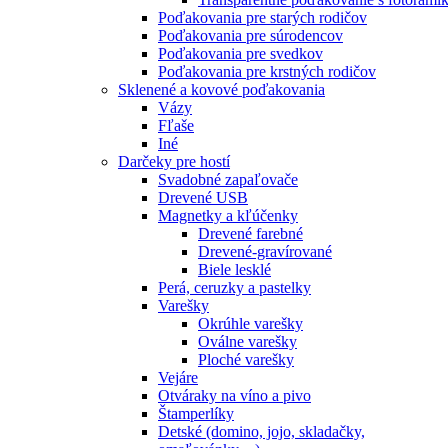
Poďakovania pre starých rodičov
Poďakovania pre súrodencov
Poďakovania pre svedkov
Poďakovania pre krstných rodičov
Sklenené a kovové poďakovania
Vázy
Fľaše
Iné
Darčeky pre hostí
Svadobné zapaľovače
Drevené USB
Magnetky a kľúčenky
Drevené farebné
Drevené-gravírované
Biele lesklé
Perá, ceruzky a pastelky
Varešky
Okrúhle varešky
Oválne varešky
Ploché varešky
Vejáre
Otváraky na víno a pivo
Štamperlíky
Detské (domino, jojo, skladačky,