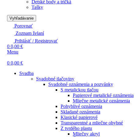
Detské body a tričká
Tašky
Vyhľadávanie
Porovnať
Zoznam želaní
Prihlásiť / Registrovať
0
0,00
€
Menu
0
0,00
€
Svadba
Svadobné tlačoviny
Svadobné oznámenia a pozvánky
S metalickou tlačou
Papierové metalické oznámenia
Mliečne metalické oznámenia
Pohyblivé oznámenia
Skladané oznámenia
Klasické papierové
Transparentné a mliečne ohybné
Z tvrdého plastu
Mliečny akryl