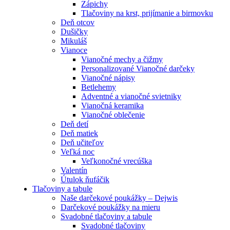
Zápichy
Tlačoviny na krst, prijímanie a birmovku
Deň otcov
Dušičky
Mikuláš
Vianoce
Vianočné mechy a čižmy
Personalizované Vianočné darčeky
Vianočné nápisy
Betlehemy
Adventné a vianočné svietniky
Vianočná keramika
Vianočné oblečenie
Deň detí
Deň matiek
Deň učiteľov
Veľká noc
Veľkonočné vrecúška
Valentín
Útulok ňufáčik
Tlačoviny a tabule
Naše darčekové poukážky – Dejwis
Darčekové poukážky na mieru
Svadobné tlačoviny a tabule
Svadobné tlačoviny