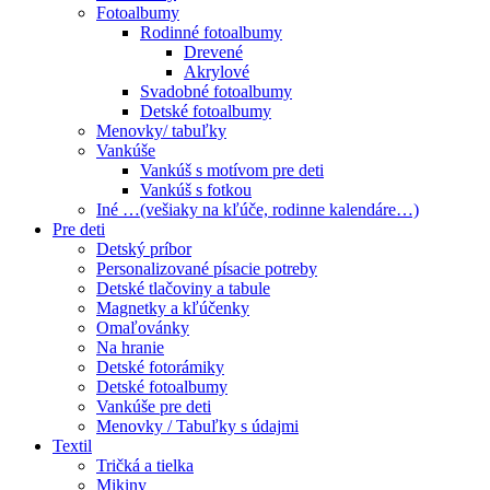
Fotoalbumy
Rodinné fotoalbumy
Drevené
Akrylové
Svadobné fotoalbumy
Detské fotoalbumy
Menovky/ tabuľky
Vankúše
Vankúš s motívom pre deti
Vankúš s fotkou
Iné …(vešiaky na kľúče, rodinne kalendáre…)
Pre deti
Detský príbor
Personalizované písacie potreby
Detské tlačoviny a tabule
Magnetky a kľúčenky
Omaľovánky
Na hranie
Detské fotorámiky
Detské fotoalbumy
Vankúše pre deti
Menovky / Tabuľky s údajmi
Textil
Tričká a tielka
Mikiny