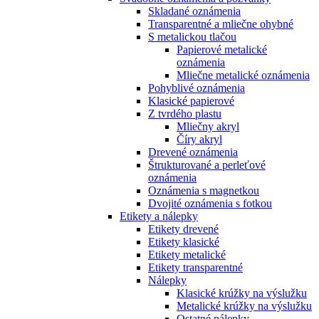
Skladané oznámenia
Transparentné a mliečne ohybné
S metalickou tlačou
Papierové metalické
oznámenia
Mliečne metalické oznámenia
Pohyblivé oznámenia
Klasické papierové
Z tvrdého plastu
Mliečny akryl
Číry akryl
Drevené oznámenia
Štrukturované a perleťové
oznámenia
Oznámenia s magnetkou
Dvojité oznámenia s fotkou
Etikety a nálepky
Etikety drevené
Etikety klasické
Etikety metalické
Etikety transparentné
Nálepky
Klasické krúžky na výslužku
Metalické krúžky na výslužku
Ostatné nálepky