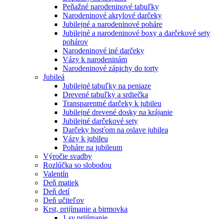
Peňažné narodeninové tabuľky
Narodeninové akrylové darčeky
Jubilejné a narodeninové poháre
Jubilejné a narodeninové boxy a darčekové sety
pohárov
Narodeninové iné darčeky
Vázy k narodeninám
Narodeninové zápichy do torty
Jubileá
Jubilejné tabuľky na peniaze
Drevené tabuľky a srdiečka
Transparentné darčeky k jubileu
Jubilejné drevené dosky na krájanie
Jubilejné darčekové sety
Darčeky hosťom na oslave jubilea
Vázy k jubileu
Poháre na jubileum
Výročie svadby
Rozlúčka so slobodou
Valentín
Deň matiek
Deň detí
Deň učiteľov
Krst, prijímanie a birmovka
1.sv.prijímanie