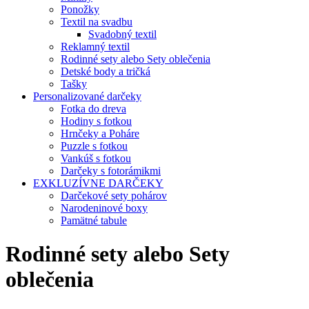
Ponožky
Textil na svadbu
Svadobný textil
Reklamný textil
Rodinné sety alebo Sety oblečenia
Detské body a tričká
Tašky
Personalizované darčeky
Fotka do dreva
Hodiny s fotkou
Hrnčeky a Poháre
Puzzle s fotkou
Vankúš s fotkou
Darčeky s fotorámikmi
EXKLUZÍVNE DARČEKY
Darčekové sety pohárov
Narodeninové boxy
Pamätné tabule
Rodinné sety alebo Sety
oblečenia