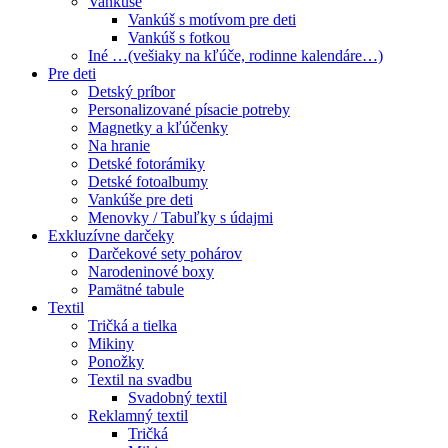
Vankúše
Vankúš s motívom pre deti
Vankúš s fotkou
Iné …(vešiaky na kľúče, rodinne kalendáre…)
Pre deti
Detský príbor
Personalizované písacie potreby
Magnetky a kľúčenky
Na hranie
Detské fotorámiky
Detské fotoalbumy
Vankúše pre deti
Menovky / Tabuľky s údajmi
Exkluzívne darčeky
Darčekové sety pohárov
Narodeninové boxy
Pamätné tabule
Textil
Tričká a tielka
Mikiny
Ponožky
Textil na svadbu
Svadobný textil
Reklamný textil
Tričká