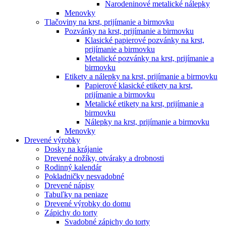
Narodeninové metalické nálepky
Menovky
Tlačoviny na krst, prijímanie a birmovku
Pozvánky na krst, prijímanie a birmovku
Klasické papierové pozvánky na krst,
prijímanie a birmovku
Metalické pozvánky na krst, prijímanie a
birmovku
Etikety a nálepky na krst, prijímanie a birmovku
Papierové klasické etikety na krst,
prijímanie a birmovku
Metalické etikety na krst, prijímanie a
birmovku
Nálepky na krst, prijímanie a birmovku
Menovky
Drevené výrobky
Dosky na krájanie
Drevené nožíky, otváraky a drobnosti
Rodinný kalendár
Pokladničky nesvadobné
Drevené nápisy
Tabuľky na peniaze
Drevené výrobky do domu
Zápichy do torty
Svadobné zápichy do torty