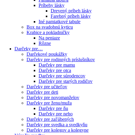
Príbehy lásky
Drevený príbeh lásky
Farebný príbeh lásky
Iné pamiatkové tabule
Box na svadobnú kyticu
Krabice a pokladničky
Na peniaze
Rôzne
Darčeky pre…
Darčekové poukážky
Darčeky pre rodinných príslušníkov
Darčeky pre mamu
Darčeky pre otca
Darčeky pre súrodencov
Darčeky pre starých rodičov
Darčeky pre učiteľov
Darčeky pre deti
Darčeky pre novomanželov
Darčeky pre ženu/muža
Darčeky pre ňu
Darčeky pre neho
Darčeky pre zaľúbených
Darčeky pre svedka a svedkyňu
Darčeky pre kolegov a kolegyne