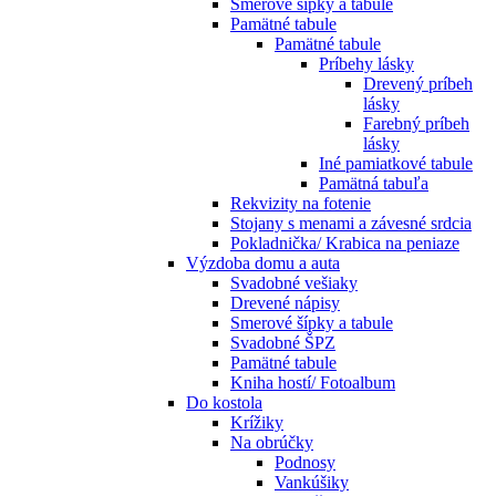
Smerové šípky a tabule
Pamätné tabule
Pamätné tabule
Príbehy lásky
Drevený príbeh
lásky
Farebný príbeh
lásky
Iné pamiatkové tabule
Pamätná tabuľa
Rekvizity na fotenie
Stojany s menami a závesné srdcia
Pokladnička/ Krabica na peniaze
Výzdoba domu a auta
Svadobné vešiaky
Drevené nápisy
Smerové šípky a tabule
Svadobné ŠPZ
Pamätné tabule
Kniha hostí/ Fotoalbum
Do kostola
Krížiky
Na obrúčky
Podnosy
Vankúšiky