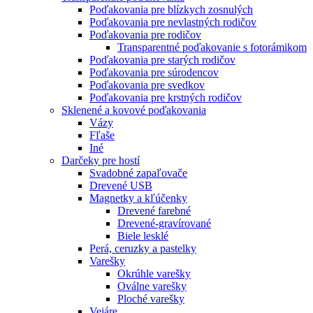
Poďakovania pre blízkych zosnulých
Poďakovania pre nevlastných rodičov
Poďakovania pre rodičov
Transparentné poďakovanie s fotorámikom
Poďakovania pre starých rodičov
Poďakovania pre súrodencov
Poďakovania pre svedkov
Poďakovania pre krstných rodičov
Sklenené a kovové poďakovania
Vázy
Fľaše
Iné
Darčeky pre hostí
Svadobné zapaľovače
Drevené USB
Magnetky a kľúčenky
Drevené farebné
Drevené-gravírované
Biele lesklé
Perá, ceruzky a pastelky
Varešky
Okrúhle varešky
Oválne varešky
Ploché varešky
Vejáre