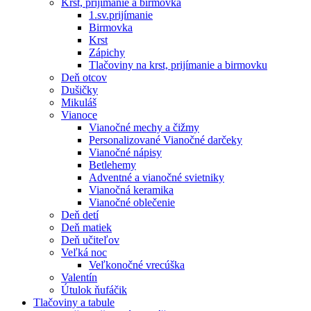
Krst, prijímanie a birmovka
1.sv.prijímanie
Birmovka
Krst
Zápichy
Tlačoviny na krst, prijímanie a birmovku
Deň otcov
Dušičky
Mikuláš
Vianoce
Vianočné mechy a čižmy
Personalizované Vianočné darčeky
Vianočné nápisy
Betlehemy
Adventné a vianočné svietniky
Vianočná keramika
Vianočné oblečenie
Deň detí
Deň matiek
Deň učiteľov
Veľká noc
Veľkonočné vrecúška
Valentín
Útulok ňufáčik
Tlačoviny a tabule