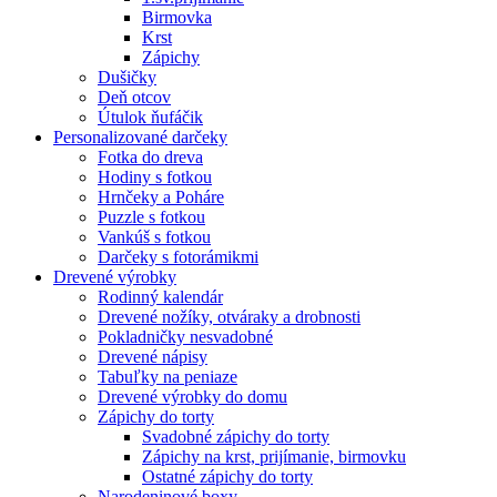
Birmovka
Krst
Zápichy
Dušičky
Deň otcov
Útulok ňufáčik
Personalizované darčeky
Fotka do dreva
Hodiny s fotkou
Hrnčeky a Poháre
Puzzle s fotkou
Vankúš s fotkou
Darčeky s fotorámikmi
Drevené výrobky
Rodinný kalendár
Drevené nožíky, otváraky a drobnosti
Pokladničky nesvadobné
Drevené nápisy
Tabuľky na peniaze
Drevené výrobky do domu
Zápichy do torty
Svadobné zápichy do torty
Zápichy na krst, prijímanie, birmovku
Ostatné zápichy do torty
Narodeninové boxy