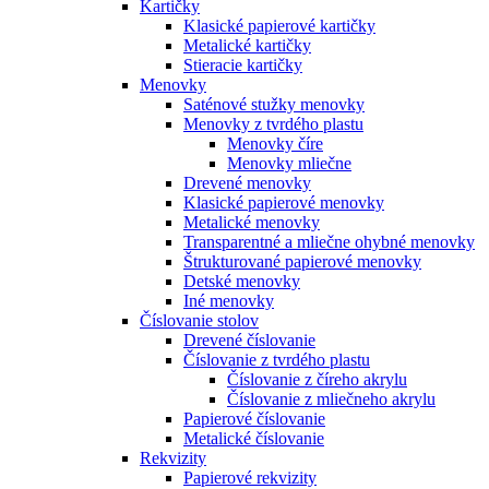
Kartičky
Klasické papierové kartičky
Metalické kartičky
Stieracie kartičky
Menovky
Saténové stužky menovky
Menovky z tvrdého plastu
Menovky číre
Menovky mliečne
Drevené menovky
Klasické papierové menovky
Metalické menovky
Transparentné a mliečne ohybné menovky
Štrukturované papierové menovky
Detské menovky
Iné menovky
Číslovanie stolov
Drevené číslovanie
Číslovanie z tvrdého plastu
Číslovanie z číreho akrylu
Číslovanie z mliečneho akrylu
Papierové číslovanie
Metalické číslovanie
Rekvizity
Papierové rekvizity