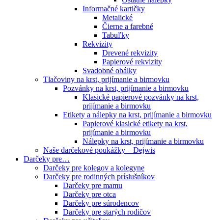
Informačné kartičky
Metalické
Čierne a farebné
Tabuľky
Rekvizity
Drevené rekvizity
Papierové rekvizity
Svadobné obálky
Tlačoviny na krst, prijímanie a birmovku
Pozvánky na krst, prijímanie a birmovku
Klasické papierové pozvánky na krst,
prijímanie a birmovku
Etikety a nálepky na krst, prijímanie a birmovku
Papierové klasické etikety na krst,
prijímanie a birmovku
Nálepky na krst, prijímanie a birmovku
Naše darčekové poukážky – Dejwis
Darčeky pre…
Darčeky pre kolegov a kolegyne
Darčeky pre rodinných príslušníkov
Darčeky pre mamu
Darčeky pre otca
Darčeky pre súrodencov
Darčeky pre starých rodičov