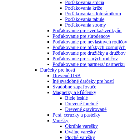
Poďakovania srdcia
Poďakovania kríže
Poďakovania s fotorámikom
Poďakovania tabule
Poďakovania stromy
Poďakovanie pre svedka/svedkyňu
Poďakovanie pre súrodencov
Poďakovanie pre nevlastných rodičov
Poďakovanie pre blízkych zosnulých
Poďakovanie pre družičky a družbov
Poďakovanie pre starých rodičov
Poďakovanie pre partnera/ partnerku
Darčeky pre hostí
Drevené USB
Iné svadobné darčeky pre hostí
Svadobné zapaľovače
Magnetky a kľúčenky
Biele lesklé
Drevené farebné
Drevené gravírované
Perá, ceruzky a pastelky
Varešky
Okrúhle varešky
Oválne varešky
Ploché varešky