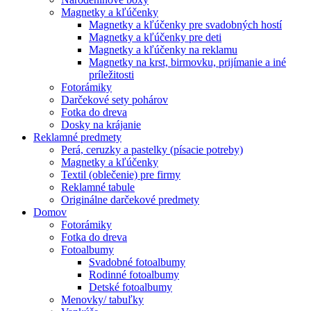
Magnetky a kľúčenky
Magnetky a kľúčenky pre svadobných hostí
Magnetky a kľúčenky pre deti
Magnetky a kľúčenky na reklamu
Magnetky na krst, birmovku, prijímanie a iné
príležitosti
Fotorámiky
Darčekové sety pohárov
Fotka do dreva
Dosky na krájanie
Reklamné predmety
Perá, ceruzky a pastelky (písacie potreby)
Magnetky a kľúčenky
Textil (oblečenie) pre firmy
Reklamné tabule
Originálne darčekové predmety
Domov
Fotorámiky
Fotka do dreva
Fotoalbumy
Svadobné fotoalbumy
Rodinné fotoalbumy
Detské fotoalbumy
Menovky/ tabuľky