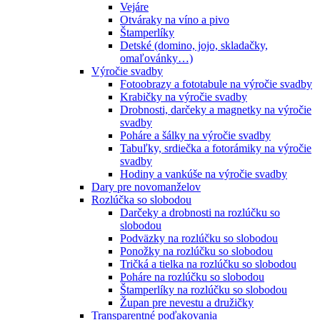
Vejáre
Otváraky na víno a pivo
Štamperlíky
Detské (domino, jojo, skladačky,
omaľovánky…)
Výročie svadby
Fotoobrazy a fototabule na výročie svadby
Krabičky na výročie svadby
Drobnosti, darčeky a magnetky na výročie
svadby
Poháre a šálky na výročie svadby
Tabuľky, srdiečka a fotorámiky na výročie
svadby
Hodiny a vankúše na výročie svadby
Dary pre novomanželov
Rozlúčka so slobodou
Darčeky a drobnosti na rozlúčku so
slobodou
Podväzky na rozlúčku so slobodou
Ponožky na rozlúčku so slobodou
Tričká a tielka na rozlúčku so slobodou
Poháre na rozlúčku so slobodou
Štamperlíky na rozlúčku so slobodou
Župan pre nevestu a družičky
Transparentné poďakovania