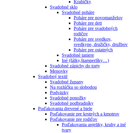
Krabičky
Svadobné sklo
Svadobné poháre
Poháre pre novomanželov
Poháre pre deti
Poháre pre svadobných
rodičov
Poháre pre svedkov,
svedkyne, družičky, družbov
Poháre pre ostatných
Svadobné taniere
Iné (šálky,štamperlíky…)
Svadobné zápichy do torty
Menovky
Svadobný textil
Svadobné župany
Na rozlúčku so slobodou
Podväzky
Svadobné ponožky
Svadobné podbradníky
Poďakovania drevené a biele
Poďakovanie pre krstných a kmotrov
Poďakovanie pre rodičov
Poďakovania anjeliky, kruhy a iné
tvary