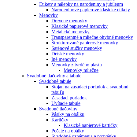
Etikety a nálepky na narodeniny a jubileum
Narodeninové papierové klasické etikety
Menovky
Drevené menovky
Klasické papierové menovky
Metalické menovky
Transparentné a mliečne ohybné menovky
Štrukturované papierové menovky
Saténové stužky menovky
Detské menovky
Iné menovky
Menovky z tvrdého plastu
Menovky mliečne
Svadobné tlačoviny a tabule
Svadobné tabule
Stojan na zasadací poriadok a svadobnú
tabuľu
Zasadací poriadok
Uvítacie tabule
Svadobné tlačoviny
Pásiky na obálku
Kartičky
Klasické papierové kartičky
Pečate na obálky
Svadobné oznámenia a pozvánky