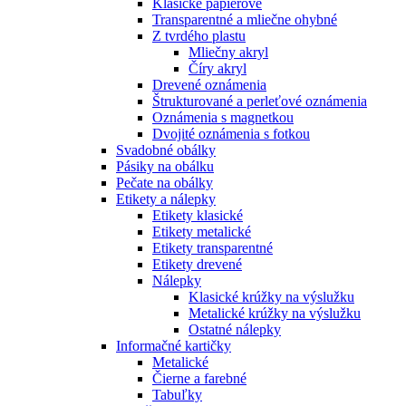
Klasické papierové
Transparentné a mliečne ohybné
Z tvrdého plastu
Mliečny akryl
Číry akryl
Drevené oznámenia
Štrukturované a perleťové oznámenia
Oznámenia s magnetkou
Dvojité oznámenia s fotkou
Svadobné obálky
Pásiky na obálku
Pečate na obálky
Etikety a nálepky
Etikety klasické
Etikety metalické
Etikety transparentné
Etikety drevené
Nálepky
Klasické krúžky na výslužku
Metalické krúžky na výslužku
Ostatné nálepky
Informačné kartičky
Metalické
Čierne a farebné
Tabuľky