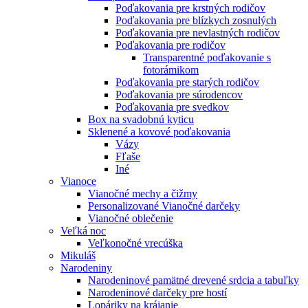
Poďakovania pre krstných rodičov
Poďakovania pre blízkych zosnulých
Poďakovania pre nevlastných rodičov
Poďakovania pre rodičov
Transparentné poďakovanie s
fotorámikom
Poďakovania pre starých rodičov
Poďakovania pre súrodencov
Poďakovania pre svedkov
Box na svadobnú kyticu
Sklenené a kovové poďakovania
Vázy
Fľaše
Iné
Vianoce
Vianočné mechy a čižmy
Personalizované Vianočné darčeky
Vianočné oblečenie
Veľká noc
Veľkonočné vrecúška
Mikuláš
Narodeniny
Narodeninové pamätné drevené srdcia a tabuľky
Narodeninové darčeky pre hostí
Lopáriky na krájanie