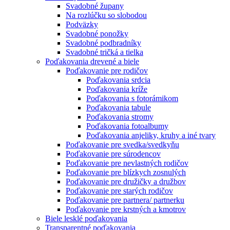
Svadobné župany
Na rozlúčku so slobodou
Podväzky
Svadobné ponožky
Svadobné podbradníky
Svadobné tričká a tielka
Poďakovania drevené a biele
Poďakovanie pre rodičov
Poďakovania srdcia
Poďakovania kríže
Poďakovania s fotorámikom
Poďakovania tabule
Poďakovania stromy
Poďakovania fotoalbumy
Poďakovania anjeliky, kruhy a iné tvary
Poďakovanie pre svedka/svedkyňu
Poďakovanie pre súrodencov
Poďakovanie pre nevlastných rodičov
Poďakovanie pre blízkych zosnulých
Poďakovanie pre družičky a družbov
Poďakovanie pre starých rodičov
Poďakovanie pre partnera/ partnerku
Poďakovanie pre krstných a kmotrov
Biele lesklé poďakovania
Transparentné poďakovania