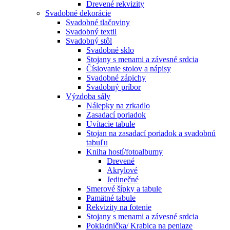
Drevené rekvizity
Svadobné dekorácie
Svadobné tlačoviny
Svadobný textil
Svadobný stôl
Svadobné sklo
Stojany s menami a závesné srdcia
Číslovanie stolov a nápisy
Svadobné zápichy
Svadobný príbor
Výzdoba sály
Nálepky na zrkadlo
Zasadací poriadok
Uvítacie tabule
Stojan na zasadací poriadok a svadobnú
tabuľu
Kniha hostí/fotoalbumy
Drevené
Akrylové
Jedinečné
Smerové šípky a tabule
Pamätné tabule
Rekvizity na fotenie
Stojany s menami a závesné srdcia
Pokladnička/ Krabica na peniaze