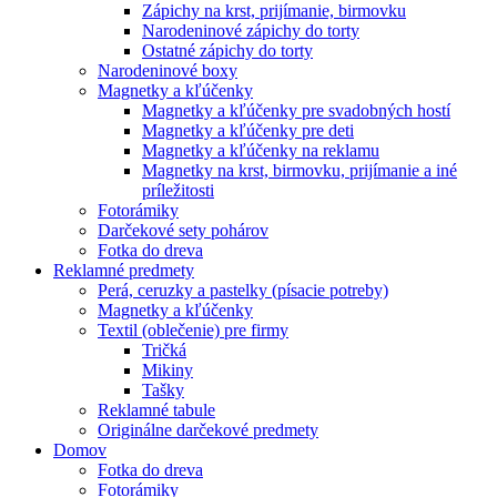
Zápichy na krst, prijímanie, birmovku
Narodeninové zápichy do torty
Ostatné zápichy do torty
Narodeninové boxy
Magnetky a kľúčenky
Magnetky a kľúčenky pre svadobných hostí
Magnetky a kľúčenky pre deti
Magnetky a kľúčenky na reklamu
Magnetky na krst, birmovku, prijímanie a iné
príležitosti
Fotorámiky
Darčekové sety pohárov
Fotka do dreva
Reklamné predmety
Perá, ceruzky a pastelky (písacie potreby)
Magnetky a kľúčenky
Textil (oblečenie) pre firmy
Tričká
Mikiny
Tašky
Reklamné tabule
Originálne darčekové predmety
Domov
Fotka do dreva
Fotorámiky