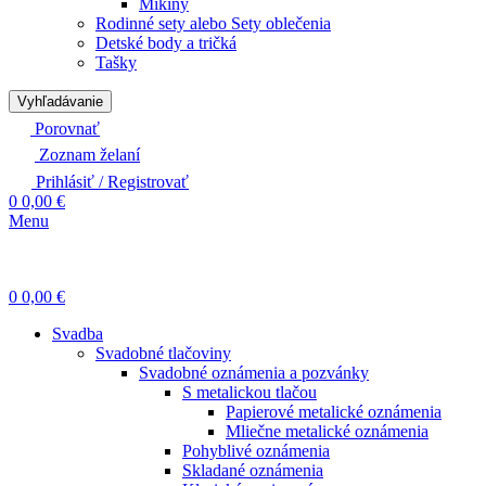
Mikiny
Rodinné sety alebo Sety oblečenia
Detské body a tričká
Tašky
Vyhľadávanie
Porovnať
Zoznam želaní
Prihlásiť / Registrovať
0
0,00
€
Menu
0
0,00
€
Svadba
Svadobné tlačoviny
Svadobné oznámenia a pozvánky
S metalickou tlačou
Papierové metalické oznámenia
Mliečne metalické oznámenia
Pohyblivé oznámenia
Skladané oznámenia