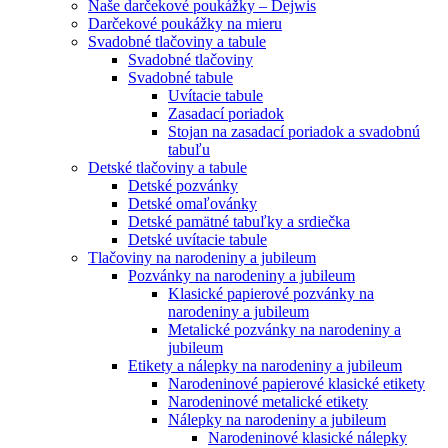
Naše darčekové poukážky – Dejwis
Darčekové poukážky na mieru
Svadobné tlačoviny a tabule
Svadobné tlačoviny
Svadobné tabule
Uvítacie tabule
Zasadací poriadok
Stojan na zasadací poriadok a svadobnú
tabuľu
Detské tlačoviny a tabule
Detské pozvánky
Detské omaľovánky
Detské pamätné tabuľky a srdiečka
Detské uvítacie tabule
Tlačoviny na narodeniny a jubileum
Pozvánky na narodeniny a jubileum
Klasické papierové pozvánky na
narodeniny a jubileum
Metalické pozvánky na narodeniny a
jubileum
Etikety a nálepky na narodeniny a jubileum
Narodeninové papierové klasické etikety
Narodeninové metalické etikety
Nálepky na narodeniny a jubileum
Narodeninové klasické nálepky