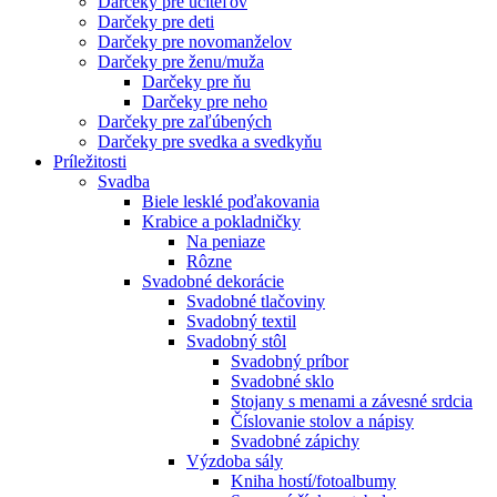
Darčeky pre učiteľov
Darčeky pre deti
Darčeky pre novomanželov
Darčeky pre ženu/muža
Darčeky pre ňu
Darčeky pre neho
Darčeky pre zaľúbených
Darčeky pre svedka a svedkyňu
Príležitosti
Svadba
Biele lesklé poďakovania
Krabice a pokladničky
Na peniaze
Rôzne
Svadobné dekorácie
Svadobné tlačoviny
Svadobný textil
Svadobný stôl
Svadobný príbor
Svadobné sklo
Stojany s menami a závesné srdcia
Číslovanie stolov a nápisy
Svadobné zápichy
Výzdoba sály
Kniha hostí/fotoalbumy