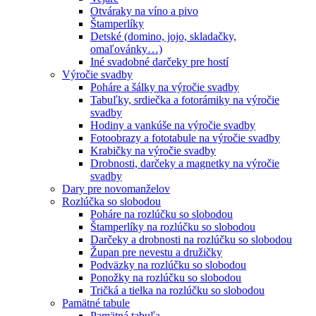
Otváraky na víno a pivo
Štamperlíky
Detské (domino, jojo, skladačky,
omaľovánky…)
Iné svadobné darčeky pre hostí
Výročie svadby
Poháre a šálky na výročie svadby
Tabuľky, srdiečka a fotorámiky na výročie
svadby
Hodiny a vankúše na výročie svadby
Fotoobrazy a fototabule na výročie svadby
Krabičky na výročie svadby
Drobnosti, darčeky a magnetky na výročie
svadby
Dary pre novomanželov
Rozlúčka so slobodou
Poháre na rozlúčku so slobodou
Štamperlíky na rozlúčku so slobodou
Darčeky a drobnosti na rozlúčku so slobodou
Župan pre nevestu a družičky
Podväzky na rozlúčku so slobodou
Ponožky na rozlúčku so slobodou
Tričká a tielka na rozlúčku so slobodou
Pamätné tabule
Pamätná tabuľa