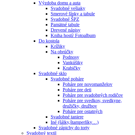
Výzdoba domu a auta
Svadobné vešiaky
Smerové šípky a tabule
Svadobné ŠPZ
Pamätné tabule
Drevené nápisy
Kniha hostí/ Fotoalbum
Do kostola
Krížiky
Na obrúčky
Podnosy
Vankúšiky
Krabičky
Svadobné sklo
Svadobné poháre
Poháre pre novomanželov
Poháre pre deti
Poháre pre svadobných rodičov
Poháre pre svedkov, svedkyne,
družičky, družbov
Poháre pre ostatných
Svadobné taniere
Iné (šálky,štamperlíky…)
Svadobné zápichy do torty
Svadobný textil