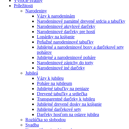
Výročie svadby
Príležitosti
Narodeniny
Vázy k narodeninám
Narodeninové pamätné drevené srdcia a tabuľky
Narodeninové akrylové darčeky
Narodeninové darčeky pre hostí
Lopáriky na krájanie
Peňažné narodeninové tabuľky
Jubilejné a narodeninové boxy a darčekové sety
pohárov
Jubilejné a narodeninové poháre
Narodeninové zápichy do torty
Narodeninové iné darčeky
Jubileá
Vázy k jubileu
Poháre na jubileum
Jubilejné tabuľky na peniaze
Drevené tabuľky a srdiečka
Transparentné darčeky k jubileu
Jubilejné drevené dosky na krájanie
Jubilejné darčekové sety
Darčeky hosťom na oslave jubilea
Rozlúčka so slobodou
Svadba