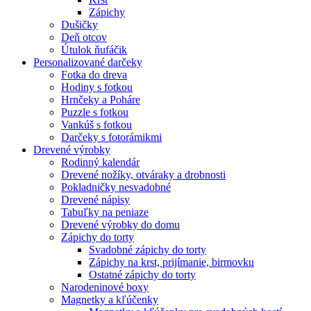
Zápichy
Dušičky
Deň otcov
Útulok ňufáčik
Personalizované darčeky
Fotka do dreva
Hodiny s fotkou
Hrnčeky a Poháre
Puzzle s fotkou
Vankúš s fotkou
Darčeky s fotorámikmi
Drevené výrobky
Rodinný kalendár
Drevené nožíky, otváraky a drobnosti
Pokladničky nesvadobné
Drevené nápisy
Tabuľky na peniaze
Drevené výrobky do domu
Zápichy do torty
Svadobné zápichy do torty
Zápichy na krst, prijímanie, birmovku
Ostatné zápichy do torty
Narodeninové boxy
Magnetky a kľúčenky