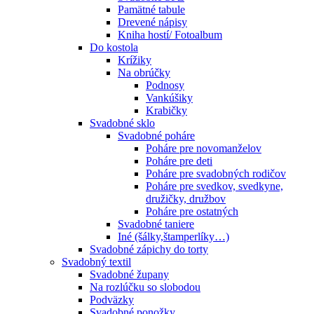
Pamätné tabule
Drevené nápisy
Kniha hostí/ Fotoalbum
Do kostola
Krížiky
Na obrúčky
Podnosy
Vankúšiky
Krabičky
Svadobné sklo
Svadobné poháre
Poháre pre novomanželov
Poháre pre deti
Poháre pre svadobných rodičov
Poháre pre svedkov, svedkyne,
družičky, družbov
Poháre pre ostatných
Svadobné taniere
Iné (šálky,štamperlíky…)
Svadobné zápichy do torty
Svadobný textil
Svadobné župany
Na rozlúčku so slobodou
Podväzky
Svadobné ponožky