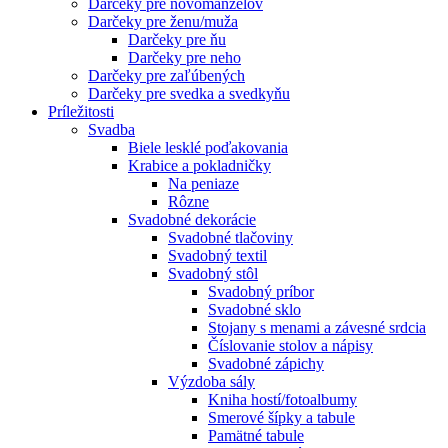
Darčeky pre novomanželov
Darčeky pre ženu/muža
Darčeky pre ňu
Darčeky pre neho
Darčeky pre zaľúbených
Darčeky pre svedka a svedkyňu
Príležitosti
Svadba
Biele lesklé poďakovania
Krabice a pokladničky
Na peniaze
Rôzne
Svadobné dekorácie
Svadobné tlačoviny
Svadobný textil
Svadobný stôl
Svadobný príbor
Svadobné sklo
Stojany s menami a závesné srdcia
Číslovanie stolov a nápisy
Svadobné zápichy
Výzdoba sály
Kniha hostí/fotoalbumy
Smerové šípky a tabule
Pamätné tabule