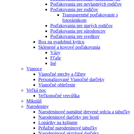
Poďakovania pre nevlastných rodičov
Poďakovania pre rodičov
Transparentné poďakovanie s
fotorámikom
Poďakovania pre starých rodičov
Poďakovania pre súrodencov
Poďakovania pre svedkov
Box na svadobnú kyticu
Sklenené a kovové poďakovania
Vázy
Fľaše
Iné
Vianoce
Vianočné mechy a čižmy
Personalizované Vianočné darčeky
Vianočné oblečenie
Veľká noc
Veľkonočné vrecúška
Mikuláš
Narodeniny
Narodeninové pamätné drevené srdcia a tabuľky
Narodeninové darčeky pre hostí
Lopáriky na krájanie
Peňažné narodeninové tabuľky
Narodeninové akrylové darčeky