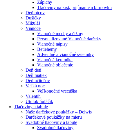
Zápichy
Tlačoviny na krst, prijímanie a birmovku
Deň otcov
Dušičky
Mikuláš
Vianoce
Vianočné mechy a čižmy
Personalizované Vianočné darčeky
Vianočné nápisy
Betlehemy
Adventné a vianočné svietniky
Vianočná keramika
Vianočné oblečenie
Deň detí
Deň matiek
Deň učiteľov
Veľká noc
Veľkonočné vrecúška
Valentín
Útulok ňufáčik
Tlačoviny a tabule
Naše darčekové poukážky – Dejwis
Darčekové poukážky na mieru
Svadobné tlačoviny a tabule
Svadobné tlačoviny