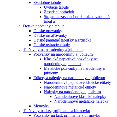
Svadobné tabule
Uvítacie tabule
Zasadací poriadok
Stojan na zasadací poriadok a svadobnú
tabuľu
Detské tlačoviny a tabule
Detské pozvánky
Detské omaľovánky
Detské pamätné tabuľky a srdiečka
Detské uvítacie tabule
Tlačoviny na narodeniny a jubileum
Pozvánky na narodeniny a jubileum
Klasické papierové pozvánky na
narodeniny a jubileum
Metalické pozvánky na narodeniny a
jubileum
Etikety a nálepky na narodeniny a jubileum
Narodeninové papierové klasické etikety
Narodeninové metalické etikety
Nálepky na narodeniny a jubileum
Narodeninové klasické nálepky
Narodeninové metalické nálepky
Menovky
Tlačoviny na krst, prijímanie a birmovku
Pozvánky na krst, prijímanie a birmovku