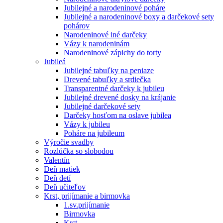
Jubilejné a narodeninové poháre
Jubilejné a narodeninové boxy a darčekové sety
pohárov
Narodeninové iné darčeky
Vázy k narodeninám
Narodeninové zápichy do torty
Jubileá
Jubilejné tabuľky na peniaze
Drevené tabuľky a srdiečka
Transparentné darčeky k jubileu
Jubilejné drevené dosky na krájanie
Jubilejné darčekové sety
Darčeky hosťom na oslave jubilea
Vázy k jubileu
Poháre na jubileum
Výročie svadby
Rozlúčka so slobodou
Valentín
Deň matiek
Deň detí
Deň učiteľov
Krst, prijímanie a birmovka
1.sv.prijímanie
Birmovka
Krst