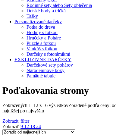
Rodinné sety alebo Sety oblečenia
Detské body a tričká
Tašky
Personalizované darčeky
Fotka do dreva
Hodiny s fotkou
Hrnčeky a Poháre
Puzzle s fotkou
Vankúš s fotkou
Darčeky s fotorámikmi
EXKLUZÍVNE DARČEKY
Darčekové sety pohárov
Narodeninové boxy
Pamätné tabule
Poďakovania stromy
Zobrazených 1–12 z 16 výsledkov
Zoradené podľa ceny: od
najnižšej po najvyššiu
Zobraziť filter
Zobraziť
9
12
18
24