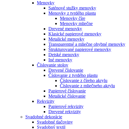
Menovky
Saténové stužky menovky
Menovky z tvrdého plastu
Menovky číre
Menovky mliečne
Drevené menovky
Klasické papierové menovky
Metalické menovky
Transparentné a mliečne ohybné menovky
Štrukturované papierové menovky
Detské menovky
Iné menovky
Číslovanie stolov
Drevené číslovanie
Číslovanie z tvrdého plastu
Číslovanie z číreho akrylu
Číslovanie z mliečneho akrylu
Papierové číslovanie
Metalické číslovanie
Rekvizity
Papierové rekvizity
Drevené rekvizity
Svadobné dekorácie
Svadobné tlačoviny
Svadobný textil