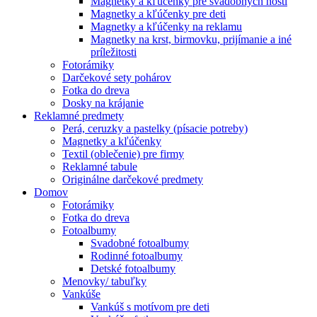
Magnetky a kľúčenky pre svadobných hostí
Magnetky a kľúčenky pre deti
Magnetky a kľúčenky na reklamu
Magnetky na krst, birmovku, prijímanie a iné
príležitosti
Fotorámiky
Darčekové sety pohárov
Fotka do dreva
Dosky na krájanie
Reklamné predmety
Perá, ceruzky a pastelky (písacie potreby)
Magnetky a kľúčenky
Textil (oblečenie) pre firmy
Reklamné tabule
Originálne darčekové predmety
Domov
Fotorámiky
Fotka do dreva
Fotoalbumy
Svadobné fotoalbumy
Rodinné fotoalbumy
Detské fotoalbumy
Menovky/ tabuľky
Vankúše
Vankúš s motívom pre deti