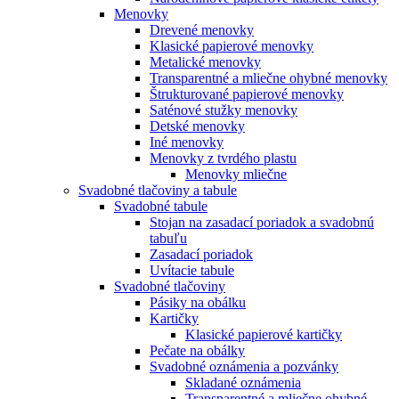
Menovky
Drevené menovky
Klasické papierové menovky
Metalické menovky
Transparentné a mliečne ohybné menovky
Štrukturované papierové menovky
Saténové stužky menovky
Detské menovky
Iné menovky
Menovky z tvrdého plastu
Menovky mliečne
Svadobné tlačoviny a tabule
Svadobné tabule
Stojan na zasadací poriadok a svadobnú
tabuľu
Zasadací poriadok
Uvítacie tabule
Svadobné tlačoviny
Pásiky na obálku
Kartičky
Klasické papierové kartičky
Pečate na obálky
Svadobné oznámenia a pozvánky
Skladané oznámenia
Transparentné a mliečne ohybné