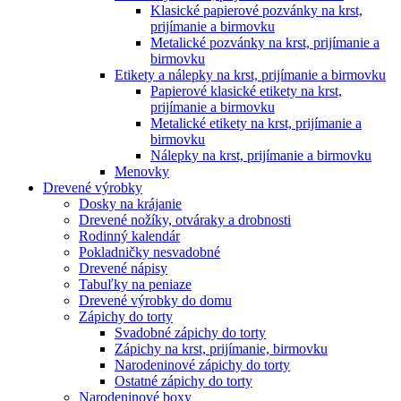
Klasické papierové pozvánky na krst,
prijímanie a birmovku
Metalické pozvánky na krst, prijímanie a
birmovku
Etikety a nálepky na krst, prijímanie a birmovku
Papierové klasické etikety na krst,
prijímanie a birmovku
Metalické etikety na krst, prijímanie a
birmovku
Nálepky na krst, prijímanie a birmovku
Menovky
Drevené výrobky
Dosky na krájanie
Drevené nožíky, otváraky a drobnosti
Rodinný kalendár
Pokladničky nesvadobné
Drevené nápisy
Tabuľky na peniaze
Drevené výrobky do domu
Zápichy do torty
Svadobné zápichy do torty
Zápichy na krst, prijímanie, birmovku
Narodeninové zápichy do torty
Ostatné zápichy do torty
Narodeninové boxy