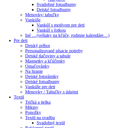
Svadobné fotoalbumy
Detské fotoalbumy
Menovky/ tabuľky
Vankúše
Vankúš s motívom pre deti
Vankúš s fotkou
Iné …(vešiaky na kľúče, rodinne kalendáre…)
Pre deti
Detský príbor
Personalizované písacie potreby
Detské tlačoviny a tabule
Magnetky a kľúčenky
Omaľovánky
Na hranie
Detské fotorámiky
Detské fotoalbumy
Vankúše pre deti
Menovky / Tabuľky s údajmi
Textil
Tričká a tielka
Mikiny
Ponožky
Textil na svadbu
Svadobný textil
Reklamný textil