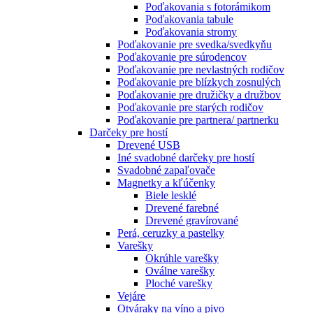
Poďakovania s fotorámikom
Poďakovania tabule
Poďakovania stromy
Poďakovanie pre svedka/svedkyňu
Poďakovanie pre súrodencov
Poďakovanie pre nevlastných rodičov
Poďakovanie pre blízkych zosnulých
Poďakovanie pre družičky a družbov
Poďakovanie pre starých rodičov
Poďakovanie pre partnera/ partnerku
Darčeky pre hostí
Drevené USB
Iné svadobné darčeky pre hostí
Svadobné zapaľovače
Magnetky a kľúčenky
Biele lesklé
Drevené farebné
Drevené gravírované
Perá, ceruzky a pastelky
Varešky
Okrúhle varešky
Oválne varešky
Ploché varešky
Vejáre
Otváraky na víno a pivo