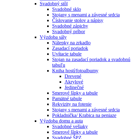
Svadobný stôl
Svadobné sklo
Stojany s menami a závesné srdcia
Číslovanie stolov a nápisy
Svadobné zápichy
Svadobný príbor
Výzdoba sály
Nálepky na zrkadlo
Zasadací poriadok
Uvítacie tabule
Stojan na zasadací poriadok a svadobnú
tabuľu
Kniha hostí/fotoalbumy
Drevené
Akrylové
Jedinečné
Smerové šípky a tabule
Pamätné tabule
Rekvizity na fotenie
Stojany s menami a závesné srdcia
Pokladnička/ Krabica na peniaze
Výzdoba domu a auta
Svadobné vešiaky
Smerové šípky a tabule
Svadobné ŠPZ