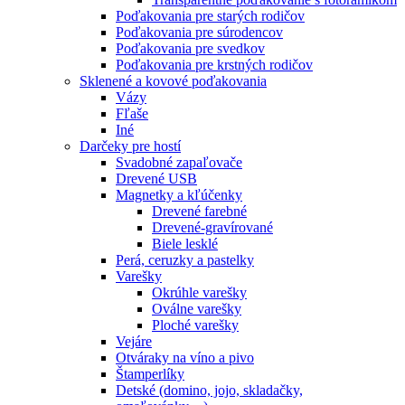
Poďakovania pre starých rodičov
Poďakovania pre súrodencov
Poďakovania pre svedkov
Poďakovania pre krstných rodičov
Sklenené a kovové poďakovania
Vázy
Fľaše
Iné
Darčeky pre hostí
Svadobné zapaľovače
Drevené USB
Magnetky a kľúčenky
Drevené farebné
Drevené-gravírované
Biele lesklé
Perá, ceruzky a pastelky
Varešky
Okrúhle varešky
Oválne varešky
Ploché varešky
Vejáre
Otváraky na víno a pivo
Štamperlíky
Detské (domino, jojo, skladačky,