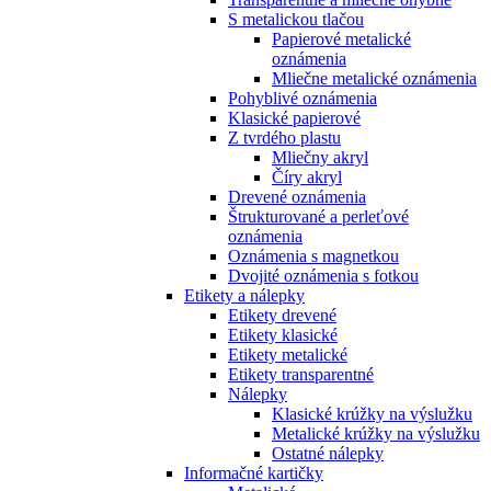
S metalickou tlačou
Papierové metalické
oznámenia
Mliečne metalické oznámenia
Pohyblivé oznámenia
Klasické papierové
Z tvrdého plastu
Mliečny akryl
Číry akryl
Drevené oznámenia
Štrukturované a perleťové
oznámenia
Oznámenia s magnetkou
Dvojité oznámenia s fotkou
Etikety a nálepky
Etikety drevené
Etikety klasické
Etikety metalické
Etikety transparentné
Nálepky
Klasické krúžky na výslužku
Metalické krúžky na výslužku
Ostatné nálepky
Informačné kartičky