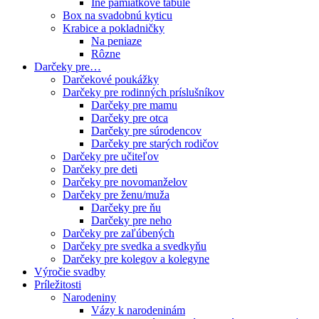
Iné pamiatkové tabule
Box na svadobnú kyticu
Krabice a pokladničky
Na peniaze
Rôzne
Darčeky pre…
Darčekové poukážky
Darčeky pre rodinných príslušníkov
Darčeky pre mamu
Darčeky pre otca
Darčeky pre súrodencov
Darčeky pre starých rodičov
Darčeky pre učiteľov
Darčeky pre deti
Darčeky pre novomanželov
Darčeky pre ženu/muža
Darčeky pre ňu
Darčeky pre neho
Darčeky pre zaľúbených
Darčeky pre svedka a svedkyňu
Darčeky pre kolegov a kolegyne
Výročie svadby
Príležitosti
Narodeniny
Vázy k narodeninám