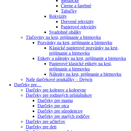
Metalické
Čierne a farebné
Tabuľky
Rekvizity
Drevené rekvizity
Papierové rekvizity
Svadobné obálky
Tlačoviny na krst, prijímanie a birmovku
Pozvánky na krst, prijímanie a birmovku
Klasické papierové pozvánky na krst,
prijímanie a birmovku
Etikety a nálepky na krst, prijímanie a birmovku
Papierové klasické etikety na krst,
prijímanie a birmovku
Nálepky na krst, prijímanie a birmovku
Naše darčekové poukážky – Dejwis
Darčeky pre…
Darčeky pre kolegov a kolegyne
Darčeky pre rodinných príslušníkov
Darčeky pre mamu
Darčeky pre otca
Darčeky pre súrodencov
Darčeky pre starých rodičov
Darčeky pre učiteľov
Darčeky pre deti