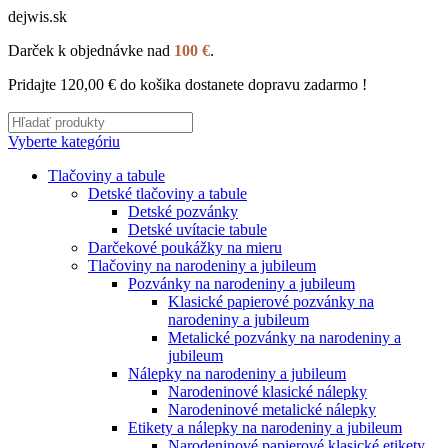
dejwis.sk
Darček k objednávke nad
100 €
.
Pridajte
120,00
€
do košika dostanete dopravu zadarmo !
Vyberte kategóriu
Tlačoviny a tabule
Detské tlačoviny a tabule
Detské pozvánky
Detské uvítacie tabule
Darčekové poukážky na mieru
Tlačoviny na narodeniny a jubileum
Pozvánky na narodeniny a jubileum
Klasické papierové pozvánky na
narodeniny a jubileum
Metalické pozvánky na narodeniny a
jubileum
Nálepky na narodeniny a jubileum
Narodeninové klasické nálepky
Narodeninové metalické nálepky
Etikety a nálepky na narodeniny a jubileum
Narodeninové papierové klasické etikety