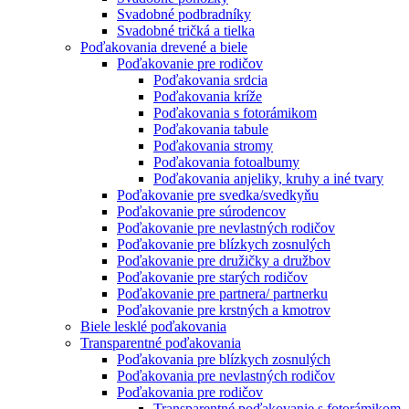
Svadobné podbradníky
Svadobné tričká a tielka
Poďakovania drevené a biele
Poďakovanie pre rodičov
Poďakovania srdcia
Poďakovania kríže
Poďakovania s fotorámikom
Poďakovania tabule
Poďakovania stromy
Poďakovania fotoalbumy
Poďakovania anjeliky, kruhy a iné tvary
Poďakovanie pre svedka/svedkyňu
Poďakovanie pre súrodencov
Poďakovanie pre nevlastných rodičov
Poďakovanie pre blízkych zosnulých
Poďakovanie pre družičky a družbov
Poďakovanie pre starých rodičov
Poďakovanie pre partnera/ partnerku
Poďakovanie pre krstných a kmotrov
Biele lesklé poďakovania
Transparentné poďakovania
Poďakovania pre blízkych zosnulých
Poďakovania pre nevlastných rodičov
Poďakovania pre rodičov
Transparentné poďakovanie s fotorámikom