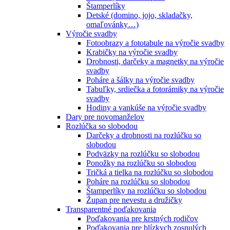
Štamperlíky
Detské (domino, jojo, skladačky,
omaľovánky…)
Výročie svadby
Fotoobrazy a fototabule na výročie svadby
Krabičky na výročie svadby
Drobnosti, darčeky a magnetky na výročie
svadby
Poháre a šálky na výročie svadby
Tabuľky, srdiečka a fotorámiky na výročie
svadby
Hodiny a vankúše na výročie svadby
Dary pre novomanželov
Rozlúčka so slobodou
Darčeky a drobnosti na rozlúčku so
slobodou
Podväzky na rozlúčku so slobodou
Ponožky na rozlúčku so slobodou
Tričká a tielka na rozlúčku so slobodou
Poháre na rozlúčku so slobodou
Štamperlíky na rozlúčku so slobodou
Župan pre nevestu a družičky
Transparentné poďakovania
Poďakovania pre krstných rodičov
Poďakovania pre blízkych zosnulých