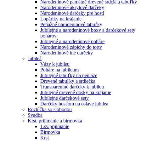
Narodeninové pamätné drevené srdcia a tabuľky
Narodeninové akrylové darčeky
Narodeninové darčeky pre hostí
Lopáriky na krájanie
Peňažné narodeninové tabuľky
Jubilejné a narodeninové boxy a darčekové sety
pohárov
Jubilejné a narodeninové poháre
Narodeninové zápichy do torty
Narodeninové iné darčeky
Jubileá
Vázy k jubileu
Poháre na jubileum
Jubilejné tabuľky na peniaze
Drevené tabuľky a srdiečka
Transparentné darčeky k jubileu
Jubilejné drevené dosky na krájanie
Jubilejné darčekové sety
Darčeky hosťom na oslave jubilea
Rozlúčka so slobodou
Svadba
Krst, prijímanie a birmovka
1.sv.prijímanie
Birmovka
Krst