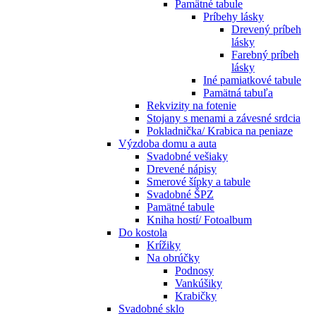
Pamätné tabule
Príbehy lásky
Drevený príbeh
lásky
Farebný príbeh
lásky
Iné pamiatkové tabule
Pamätná tabuľa
Rekvizity na fotenie
Stojany s menami a závesné srdcia
Pokladnička/ Krabica na peniaze
Výzdoba domu a auta
Svadobné vešiaky
Drevené nápisy
Smerové šípky a tabule
Svadobné ŠPZ
Pamätné tabule
Kniha hostí/ Fotoalbum
Do kostola
Krížiky
Na obrúčky
Podnosy
Vankúšiky
Krabičky
Svadobné sklo