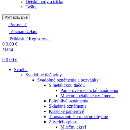
Detské body a tričká
Tašky
Vyhľadávanie
Porovnať
Zoznam želaní
Prihlásiť / Registrovať
0
0,00
€
Menu
0
0,00
€
Svadba
Svadobné tlačoviny
Svadobné oznámenia a pozvánky
S metalickou tlačou
Papierové metalické oznámenia
Mliečne metalické oznámenia
Pohyblivé oznámenia
Skladané oznámenia
Klasické papierové
Transparentné a mliečne ohybné
Z tvrdého plastu
Mliečny akryl