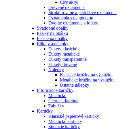
Číry akryl
Drevené oznámenia
Štrukturované a perleťové oznámenia
Oznámenia s magnetkou
Dvojité oznámenia s fotkou
Svadobné obálky
Pásiky na obálku
Pečate na obálky
Etikety a nálepky
Etikety klasické
Etikety metalické
Etikety transparentné
Etikety drevené
Nálepky
Klasické krúžky na výslužku
Metalické krúžky na výslužku
Ostatné nálepky
Informačné kartičky
Metalické
Čierne a farebné
Tabuľky
Kartičky
Klasické papierové kartičky
Metalické kartičky
Stieracie kartičky