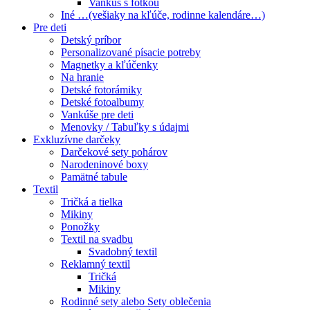
Vankúš s fotkou
Iné …(vešiaky na kľúče, rodinne kalendáre…)
Pre deti
Detský príbor
Personalizované písacie potreby
Magnetky a kľúčenky
Na hranie
Detské fotorámiky
Detské fotoalbumy
Vankúše pre deti
Menovky / Tabuľky s údajmi
Exkluzívne darčeky
Darčekové sety pohárov
Narodeninové boxy
Pamätné tabule
Textil
Tričká a tielka
Mikiny
Ponožky
Textil na svadbu
Svadobný textil
Reklamný textil
Tričká
Mikiny
Rodinné sety alebo Sety oblečenia