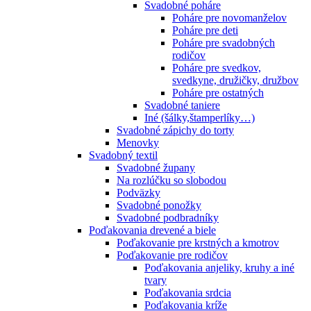
Svadobné poháre
Poháre pre novomanželov
Poháre pre deti
Poháre pre svadobných
rodičov
Poháre pre svedkov,
svedkyne, družičky, družbov
Poháre pre ostatných
Svadobné taniere
Iné (šálky,štamperlíky…)
Svadobné zápichy do torty
Menovky
Svadobný textil
Svadobné župany
Na rozlúčku so slobodou
Podväzky
Svadobné ponožky
Svadobné podbradníky
Poďakovania drevené a biele
Poďakovanie pre krstných a kmotrov
Poďakovanie pre rodičov
Poďakovania anjeliky, kruhy a iné
tvary
Poďakovania srdcia
Poďakovania kríže