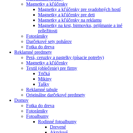
Magnetky a kľúčenky
Magnetky a kľúčenky pre svadobných hostí
Magnetky a kľúčenky pre deti
Magnetky a kľúčenky na reklamu
Magnetky na krst, birmovku, prijímanie a iné
príležitosti
Fotorámiky
Darčekové sety pohárov
Fotka do dreva
Reklamné predmety
Perá, ceruzky a pastelky (písacie potreby)
Magnetky a kľúčenky
Textil (oblečenie) pre firmy
Tričká
Mikiny
Tašky
Reklamné tabule
Originálne darčekové predmety
Domov
Fotka do dreva
Fotorámiky
Fotoalbumy
Rodinné fotoalbumy
Drevené
Akrylové