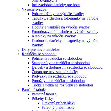
omaľovánky…)
Iné svadobné darčeky pre hostí
Výročie svadby
Poháre a šálky na výročie svadby
Tabuľky, srdiečka a fotorámiky na výročie
svadby
Hodiny a vankúše na výročie svadby
Fotoobrazy a fototabule na výročie svadby
Krabičky na výročie svadby
Drobnosti, darčeky a magnetky na výročie
svadby
Dary pre novomanželov
Rozlúčka so slobodou
Poháre na rozlúčku so slobodou
Štamperlíky na rozlúčku so slobodou
Darčeky a drobnosti na rozlúčku so slobodou
Župan pre nevestu a družičky
Podväzky na rozlúčku so slobodou
Ponožky na rozlúčku so slobodou
Tričká a tielka na rozlúčku so slobodou
Pamätné tabule
Pamätná tabuľa
Príbehy lásky
Drevený príbeh lásky
Farebný príbeh lásky