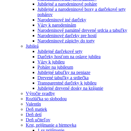
Jubilejné a narodeninové poháre
Jubilejné a narodeninové boxy a darčekové sety
pohárov
Narodeninové iné darčeky
Vázy k narodeninám
Narodeninové pamätné drevené srdcia a tabuľky
Narodeninové darčeky pre hostí
Narodeninové zápichy do torty
Jubileá
Jubilejné darčekové sety
Darčeky hosťom na oslave jubilea
Vázy k jubileu
Poháre na jubileum
Jubilejné tabuľky na peniaze
Drevené tabuľky a srdiečka
Transparentné darčeky k jubileu
Jubilejné drevené dosky na krájanie
Výročie svadby
Rozlúčka so slobodou
Valentín
Deň matiek
Deň detí
Deň učiteľov
Krst, prijímanie a birmovka
1.sv.prijímanie