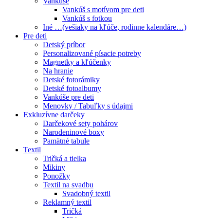
Vankúše
Vankúš s motívom pre deti
Vankúš s fotkou
Iné …(vešiaky na kľúče, rodinne kalendáre…)
Pre deti
Detský príbor
Personalizované písacie potreby
Magnetky a kľúčenky
Na hranie
Detské fotorámiky
Detské fotoalbumy
Vankúše pre deti
Menovky / Tabuľky s údajmi
Exkluzívne darčeky
Darčekové sety pohárov
Narodeninové boxy
Pamätné tabule
Textil
Tričká a tielka
Mikiny
Ponožky
Textil na svadbu
Svadobný textil
Reklamný textil
Tričká