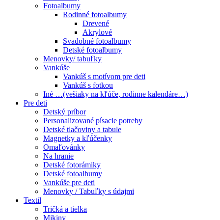
Fotoalbumy
Rodinné fotoalbumy
Drevené
Akrylové
Svadobné fotoalbumy
Detské fotoalbumy
Menovky/ tabuľky
Vankúše
Vankúš s motívom pre deti
Vankúš s fotkou
Iné …(vešiaky na kľúče, rodinne kalendáre…)
Pre deti
Detský príbor
Personalizované písacie potreby
Detské tlačoviny a tabule
Magnetky a kľúčenky
Omaľovánky
Na hranie
Detské fotorámiky
Detské fotoalbumy
Vankúše pre deti
Menovky / Tabuľky s údajmi
Textil
Tričká a tielka
Mikiny