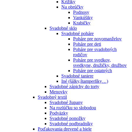
Krížiky
Na obrúčky
Podnosy
Vankúšiky
Krabičky
Svadobné sklo
Svadobné poháre
Poháre pre novomanželov
Poháre pre deti
Poháre pre svadobných
rodičov
Poháre pre svedkov,
svedkyne, družičky, družbov
Poháre pre ostatných
Svadobné taniere
Iné (šálky,štamperlíky…)
Svadobné zápichy do torty
Menovky
Svadobný textil
Svadobné župany
Na rozlúčku so slobodou
Podväzky
Svadobné ponožky
Svadobné podbradníky
Poďakovania drevené a biele