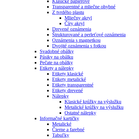
Klasické papierové
Transparentné a mliečne ohybné
Z tvrdého plastu
Mliečny akryl
Číry akryl
Drevené oznámenia
Štrukturované a perleťové oznámenia
Oznámenia s magnetkou
Dvojité oznámenia s fotkou
Svadobné obálky
Pásiky na obálku
Pečate na obálky
Etikety a nálepky
Etikety klasické
Etikety metalické
Etikety transparentné
Etikety drevené
Nálepky
Klasické krúžky na výslužku
Metalické krúžky na výslužku
Ostatné nálepky
Informačné kartičky
Metalické
Čierne a farebné
Tabuľky