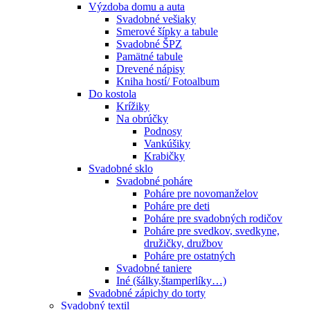
Výzdoba domu a auta
Svadobné vešiaky
Smerové šípky a tabule
Svadobné ŠPZ
Pamätné tabule
Drevené nápisy
Kniha hostí/ Fotoalbum
Do kostola
Krížiky
Na obrúčky
Podnosy
Vankúšiky
Krabičky
Svadobné sklo
Svadobné poháre
Poháre pre novomanželov
Poháre pre deti
Poháre pre svadobných rodičov
Poháre pre svedkov, svedkyne,
družičky, družbov
Poháre pre ostatných
Svadobné taniere
Iné (šálky,štamperlíky…)
Svadobné zápichy do torty
Svadobný textil