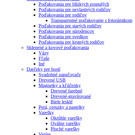
Poďakovania pre blízkych zosnulých
Poďakovania pre nevlastných rodičov
Poďakovania pre rodičov
Transparentné poďakovanie s fotorámikom
Poďakovania pre starých rodičov
Poďakovania pre súrodencov
Poďakovania pre svedkov
Poďakovania pre krstných rodičov
Sklenené a kovové poďakovania
Vázy
Fľaše
Iné
Darčeky pre hostí
Svadobné zapaľovače
Drevené USB
Magnetky a kľúčenky
Drevené farebné
Drevené-gravírované
Biele lesklé
Perá, ceruzky a pastelky
Varešky
Okrúhle varešky
Oválne varešky
Ploché varešky
Vejáre