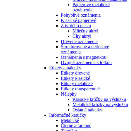
Papierové metalické
oznámenia
Pohyblivé oznámenia
Klasické papierové
Z tvrdého plastu
Mliečny akryl
Číry akryl
Drevené oznámenia
Štrukturované a perleťové
oznámenia
Oznámenia s magnetkou
Dvojité oznámenia s fotkou
Etikety a nálepky
Etikety drevené
Etikety klasické
Etikety metalické
Etikety transparentné
Nálepky
Klasické krúžky na výslužku
Metalické krúžky na výslužku
Ostatné nálepky
Informačné kartičky
Metalické
Čierne a farebné
Tabuľky