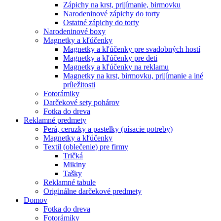
Zápichy na krst, prijímanie, birmovku
Narodeninové zápichy do torty
Ostatné zápichy do torty
Narodeninové boxy
Magnetky a kľúčenky
Magnetky a kľúčenky pre svadobných hostí
Magnetky a kľúčenky pre deti
Magnetky a kľúčenky na reklamu
Magnetky na krst, birmovku, prijímanie a iné
príležitosti
Fotorámiky
Darčekové sety pohárov
Fotka do dreva
Reklamné predmety
Perá, ceruzky a pastelky (písacie potreby)
Magnetky a kľúčenky
Textil (oblečenie) pre firmy
Tričká
Mikiny
Tašky
Reklamné tabule
Originálne darčekové predmety
Domov
Fotka do dreva
Fotorámiky