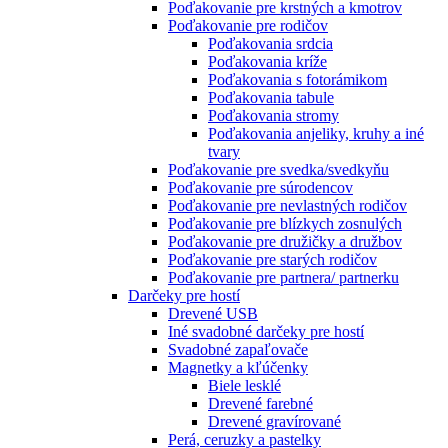
Poďakovanie pre krstných a kmotrov
Poďakovanie pre rodičov
Poďakovania srdcia
Poďakovania kríže
Poďakovania s fotorámikom
Poďakovania tabule
Poďakovania stromy
Poďakovania anjeliky, kruhy a iné
tvary
Poďakovanie pre svedka/svedkyňu
Poďakovanie pre súrodencov
Poďakovanie pre nevlastných rodičov
Poďakovanie pre blízkych zosnulých
Poďakovanie pre družičky a družbov
Poďakovanie pre starých rodičov
Poďakovanie pre partnera/ partnerku
Darčeky pre hostí
Drevené USB
Iné svadobné darčeky pre hostí
Svadobné zapaľovače
Magnetky a kľúčenky
Biele lesklé
Drevené farebné
Drevené gravírované
Perá, ceruzky a pastelky