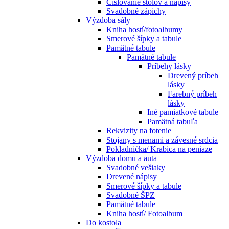
Číslovanie stolov a nápisy
Svadobné zápichy
Výzdoba sály
Kniha hostí/fotoalbumy
Smerové šípky a tabule
Pamätné tabule
Pamätné tabule
Príbehy lásky
Drevený príbeh
lásky
Farebný príbeh
lásky
Iné pamiatkové tabule
Pamätná tabuľa
Rekvizity na fotenie
Stojany s menami a závesné srdcia
Pokladnička/ Krabica na peniaze
Výzdoba domu a auta
Svadobné vešiaky
Drevené nápisy
Smerové šípky a tabule
Svadobné ŠPZ
Pamätné tabule
Kniha hostí/ Fotoalbum
Do kostola