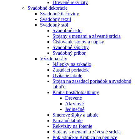
Drevené rekvizity
Svadobné dekorácie
Svadobné tlačoviny
Svadobný textil
Svadobný stôl
Svadobné sklo
Stojany s menami a závesné srdcia
Číslovanie stolov a nápisy
Svadobné zápichy
Svadobný príbor
Výzdoba sály
Nálepky na zrkadlo
Zasadací poriadok
Uvítacie tabule
Stojan na zasadací poriadok a svadobnú
tabuľu
Kniha hostí/fotoalbumy
Drevené
Akrylové
Jedinečné
Smerové šípky a tabule
Pamätné tabule
Rekvizity na fotenie
Stojany s menami a závesné srdcia
Pokladnička/ Krabica na peniaze