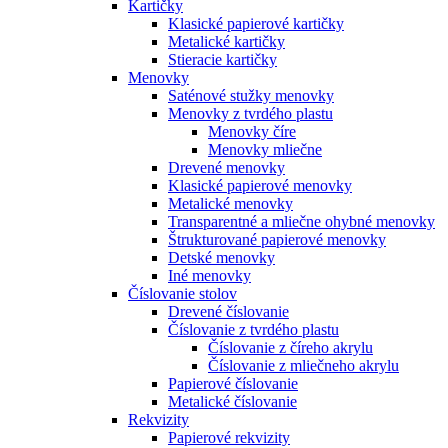
Kartičky
Klasické papierové kartičky
Metalické kartičky
Stieracie kartičky
Menovky
Saténové stužky menovky
Menovky z tvrdého plastu
Menovky číre
Menovky mliečne
Drevené menovky
Klasické papierové menovky
Metalické menovky
Transparentné a mliečne ohybné menovky
Štrukturované papierové menovky
Detské menovky
Iné menovky
Číslovanie stolov
Drevené číslovanie
Číslovanie z tvrdého plastu
Číslovanie z číreho akrylu
Číslovanie z mliečneho akrylu
Papierové číslovanie
Metalické číslovanie
Rekvizity
Papierové rekvizity