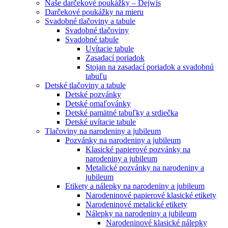
Naše darčekové poukážky – Dejwis
Darčekové poukážky na mieru
Svadobné tlačoviny a tabule
Svadobné tlačoviny
Svadobné tabule
Uvítacie tabule
Zasadací poriadok
Stojan na zasadací poriadok a svadobnú
tabuľu
Detské tlačoviny a tabule
Detské pozvánky
Detské omaľovánky
Detské pamätné tabuľky a srdiečka
Detské uvítacie tabule
Tlačoviny na narodeniny a jubileum
Pozvánky na narodeniny a jubileum
Klasické papierové pozvánky na
narodeniny a jubileum
Metalické pozvánky na narodeniny a
jubileum
Etikety a nálepky na narodeniny a jubileum
Narodeninové papierové klasické etikety
Narodeninové metalické etikety
Nálepky na narodeniny a jubileum
Narodeninové klasické nálepky