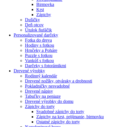
Birmovka
Krst
Zápichy
Dušičky
Deň otcov
Útulok ňufáčik
Personalizované darčeky
Fotka do dreva
Hodiny s fotkou
Hrnčeky a Poháre
Puzzle s fotkou
Vankúš s fotkou
Darčeky s fotorámikmi
Drevené výrobky
Rodinný kalendár
Drevené nožíky, otváraky a drobnosti
Pokladničky nesvadobné
Drevené nápisy
Tabuľky na peniaze
Drevené výrobky do domu
Zápichy do torty
Svadobné zápichy do torty
Zápichy na krst, prijímanie, birmovku
Ostatné zápichy do torty
Narodeninové boxy