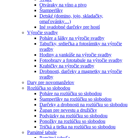
Otváraky na víno a pivo
Štamperlíky
Detské (domino, jojo, skladačky,
omaľovánky…)
Iné svadobné darčeky pre hostí
Výročie svadby
Poháre a šálky na výročie svadby
Tabuľky, srdiečka a fotorámiky na výročie
svadby
Hodiny a vankúše na výročie svadby
Fotoobrazy a fototabule na výročie svadby
Krabičky na výročie svadby
Drobnosti, darčeky a magnetky na výročie
svadby
Dary pre novomanželov
Rozlúčka so slobodou
Poháre na rozlúčku so slobodou
Štamperlíky na rozlúčku so slobodou
Darčeky a drobnosti na rozlúčku so slobodou
Župan pre nevestu a družičky
Podväzky na rozlúčku so slobodou
Ponožky na rozlúčku so slobodou
Tričká a tielka na rozlúčku so slobodou
Pamätné tabule
Pamätná tabuľa