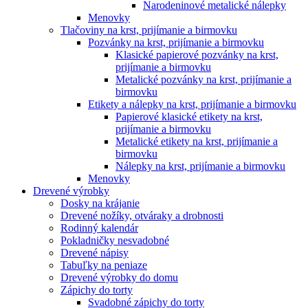
Narodeninové metalické nálepky
Menovky
Tlačoviny na krst, prijímanie a birmovku
Pozvánky na krst, prijímanie a birmovku
Klasické papierové pozvánky na krst,
prijímanie a birmovku
Metalické pozvánky na krst, prijímanie a
birmovku
Etikety a nálepky na krst, prijímanie a birmovku
Papierové klasické etikety na krst,
prijímanie a birmovku
Metalické etikety na krst, prijímanie a
birmovku
Nálepky na krst, prijímanie a birmovku
Menovky
Drevené výrobky
Dosky na krájanie
Drevené nožíky, otváraky a drobnosti
Rodinný kalendár
Pokladničky nesvadobné
Drevené nápisy
Tabuľky na peniaze
Drevené výrobky do domu
Zápichy do torty
Svadobné zápichy do torty