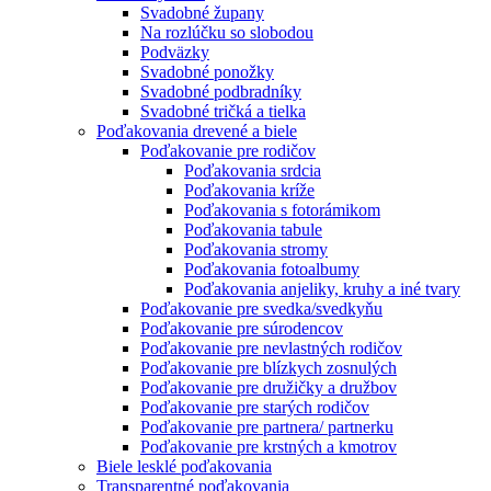
Svadobné župany
Na rozlúčku so slobodou
Podväzky
Svadobné ponožky
Svadobné podbradníky
Svadobné tričká a tielka
Poďakovania drevené a biele
Poďakovanie pre rodičov
Poďakovania srdcia
Poďakovania kríže
Poďakovania s fotorámikom
Poďakovania tabule
Poďakovania stromy
Poďakovania fotoalbumy
Poďakovania anjeliky, kruhy a iné tvary
Poďakovanie pre svedka/svedkyňu
Poďakovanie pre súrodencov
Poďakovanie pre nevlastných rodičov
Poďakovanie pre blízkych zosnulých
Poďakovanie pre družičky a družbov
Poďakovanie pre starých rodičov
Poďakovanie pre partnera/ partnerku
Poďakovanie pre krstných a kmotrov
Biele lesklé poďakovania
Transparentné poďakovania