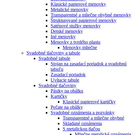
Klasické papierové menovky
Metalické menovky
Transparentné a mliečne ohybné menovky
Štrukturované papierové menovky
Saténové stužky menovky
Detské menovky
Iné menovky
Menovky z tvrdého plastu
Menovky mliečne
Svadobné tlačoviny a tabule
Svadobné tabule
Stojan na zasadací poriadok a svadobnú
tabuľu
Zasadací poriadok
Uvítacie tabule
Svadobné tlačoviny
Pásiky na obálku
Kartičky
Klasické papierové kartičky
Pečate na obálky
Svadobné oznámenia a pozvánky
Transparentné a mliečne ohybné
Skladané oznámenia
S metalickou tlačou
Mliečne metalické oznámenia