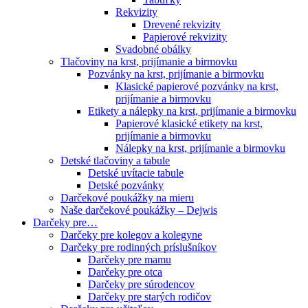
Rekvizity
Drevené rekvizity
Papierové rekvizity
Svadobné obálky
Tlačoviny na krst, prijímanie a birmovku
Pozvánky na krst, prijímanie a birmovku
Klasické papierové pozvánky na krst,
prijímanie a birmovku
Etikety a nálepky na krst, prijímanie a birmovku
Papierové klasické etikety na krst,
prijímanie a birmovku
Nálepky na krst, prijímanie a birmovku
Detské tlačoviny a tabule
Detské uvítacie tabule
Detské pozvánky
Darčekové poukážky na mieru
Naše darčekové poukážky – Dejwis
Darčeky pre…
Darčeky pre kolegov a kolegyne
Darčeky pre rodinných príslušníkov
Darčeky pre mamu
Darčeky pre otca
Darčeky pre súrodencov
Darčeky pre starých rodičov