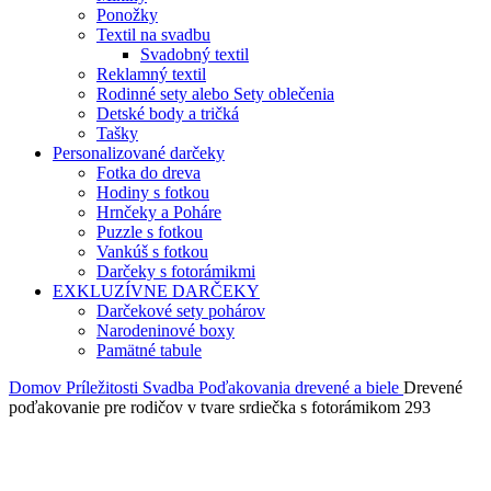
Ponožky
Textil na svadbu
Svadobný textil
Reklamný textil
Rodinné sety alebo Sety oblečenia
Detské body a tričká
Tašky
Personalizované darčeky
Fotka do dreva
Hodiny s fotkou
Hrnčeky a Poháre
Puzzle s fotkou
Vankúš s fotkou
Darčeky s fotorámikmi
EXKLUZÍVNE DARČEKY
Darčekové sety pohárov
Narodeninové boxy
Pamätné tabule
Domov
Príležitosti
Svadba
Poďakovania drevené a biele
Drevené
poďakovanie pre rodičov v tvare srdiečka s fotorámikom 293