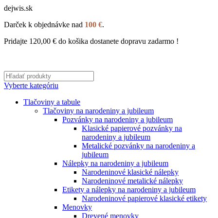
dejwis.sk
Darček k objednávke nad
100 €
.
Pridajte
120,00
€
do košika dostanete dopravu zadarmo !
Vyberte kategóriu
Tlačoviny a tabule
Tlačoviny na narodeniny a jubileum
Pozvánky na narodeniny a jubileum
Klasické papierové pozvánky na
narodeniny a jubileum
Metalické pozvánky na narodeniny a
jubileum
Nálepky na narodeniny a jubileum
Narodeninové klasické nálepky
Narodeninové metalické nálepky
Etikety a nálepky na narodeniny a jubileum
Narodeninové papierové klasické etikety
Menovky
Drevené menovky