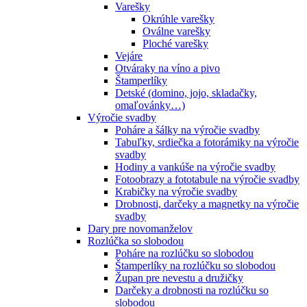
Varešky
Okrúhle varešky
Oválne varešky
Ploché varešky
Vejáre
Otváraky na víno a pivo
Štamperlíky
Detské (domino, jojo, skladačky,
omaľovánky…)
Výročie svadby
Poháre a šálky na výročie svadby
Tabuľky, srdiečka a fotorámiky na výročie
svadby
Hodiny a vankúše na výročie svadby
Fotoobrazy a fototabule na výročie svadby
Krabičky na výročie svadby
Drobnosti, darčeky a magnetky na výročie
svadby
Dary pre novomanželov
Rozlúčka so slobodou
Poháre na rozlúčku so slobodou
Štamperlíky na rozlúčku so slobodou
Župan pre nevestu a družičky
Darčeky a drobnosti na rozlúčku so
slobodou