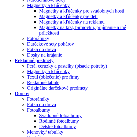
Magnetky a kľúčenky
Magnetky a kľúčenky pre svadobných hostí
Magnetky a kľúčenky pre deti
Magnetky a kľúčenky na reklamu
Magnetky na krst, birmovku, prijímanie a iné
príležitosti
Fotorámiky
Darčekové sety pohárov
Fotka do dreva
Dosky na krájanie
Reklamné predmety
Perá, ceruzky a pastelky (písacie potreby)
Magnetky a kľúčenky
Textil (oblečenie) pre firmy
Reklamné tabule
Originálne darčekové predmety
Domov
Fotorámiky
Fotka do dreva
Fotoalbumy
Svadobné fotoalbumy
Rodinné fotoalbumy
Detské fotoalbumy
Menovky/ tabuľky