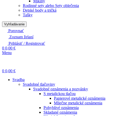
Mikiny
Rodinné sety alebo Sety oblečenia
Detské body a tričká
Tašky
Vyhľadávanie
Porovnať
Zoznam želaní
Prihlásiť / Registrovať
0
0,00
€
Menu
0
0,00
€
Svadba
Svadobné tlačoviny
Svadobné oznámenia a pozvánky
S metalickou tlačou
Papierové metalické oznámenia
Mliečne metalické oznámenia
Pohyblivé oznámenia
Skladané oznámenia