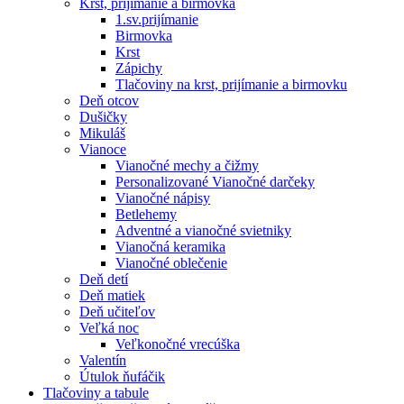
Krst, prijímanie a birmovka
1.sv.prijímanie
Birmovka
Krst
Zápichy
Tlačoviny na krst, prijímanie a birmovku
Deň otcov
Dušičky
Mikuláš
Vianoce
Vianočné mechy a čižmy
Personalizované Vianočné darčeky
Vianočné nápisy
Betlehemy
Adventné a vianočné svietniky
Vianočná keramika
Vianočné oblečenie
Deň detí
Deň matiek
Deň učiteľov
Veľká noc
Veľkonočné vrecúška
Valentín
Útulok ňufáčik
Tlačoviny a tabule