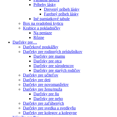
Príbehy lásky
Drevený príbeh lásky
Farebný príbeh lásky
Iné pamiatkové tabule
Box na svadobnú kyticu
Krabice a pokladničky
Na peniaze
Rôzne
Darčeky pre…
Darčekové poukážky
Darčeky pre rodinných príslušníkov
Darčeky pre mamu
Darčeky pre otca
Darčeky pre súrodencov
Darčeky pre starých rodičov
Darčeky pre učiteľov
Darčeky pre deti
Darčeky pre novomanželov
Darčeky pre ženu/muža
Darčeky pre ňu
Darčeky pre neho
Darčeky pre zaľúbených
Darčeky pre svedka a svedkyňu
Darčeky pre kolegov a kolegyne