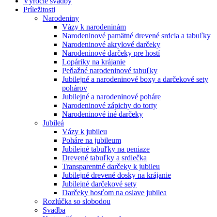
Výročie svadby
Príležitosti
Narodeniny
Vázy k narodeninám
Narodeninové pamätné drevené srdcia a tabuľky
Narodeninové akrylové darčeky
Narodeninové darčeky pre hostí
Lopáriky na krájanie
Peňažné narodeninové tabuľky
Jubilejné a narodeninové boxy a darčekové sety
pohárov
Jubilejné a narodeninové poháre
Narodeninové zápichy do torty
Narodeninové iné darčeky
Jubileá
Vázy k jubileu
Poháre na jubileum
Jubilejné tabuľky na peniaze
Drevené tabuľky a srdiečka
Transparentné darčeky k jubileu
Jubilejné drevené dosky na krájanie
Jubilejné darčekové sety
Darčeky hosťom na oslave jubilea
Rozlúčka so slobodou
Svadba