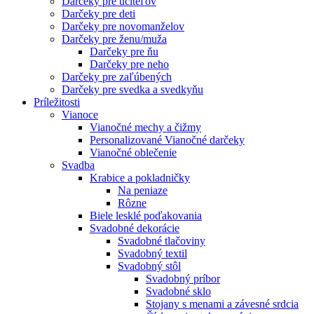
Darčeky pre učiteľov
Darčeky pre deti
Darčeky pre novomanželov
Darčeky pre ženu/muža
Darčeky pre ňu
Darčeky pre neho
Darčeky pre zaľúbených
Darčeky pre svedka a svedkyňu
Príležitosti
Vianoce
Vianočné mechy a čižmy
Personalizované Vianočné darčeky
Vianočné oblečenie
Svadba
Krabice a pokladničky
Na peniaze
Rôzne
Biele lesklé poďakovania
Svadobné dekorácie
Svadobné tlačoviny
Svadobný textil
Svadobný stôl
Svadobný príbor
Svadobné sklo
Stojany s menami a závesné srdcia