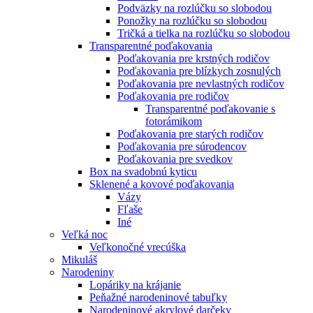
Podväzky na rozlúčku so slobodou
Ponožky na rozlúčku so slobodou
Tričká a tielka na rozlúčku so slobodou
Transparentné poďakovania
Poďakovania pre krstných rodičov
Poďakovania pre blízkych zosnulých
Poďakovania pre nevlastných rodičov
Poďakovania pre rodičov
Transparentné poďakovanie s
fotorámikom
Poďakovania pre starých rodičov
Poďakovania pre súrodencov
Poďakovania pre svedkov
Box na svadobnú kyticu
Sklenené a kovové poďakovania
Vázy
Fľaše
Iné
Veľká noc
Veľkonočné vrecúška
Mikuláš
Narodeniny
Lopáriky na krájanie
Peňažné narodeninové tabuľky
Narodeninové akrylové darčeky