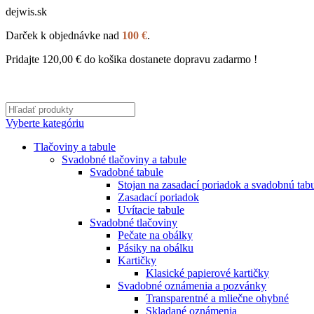
dejwis.sk
Darček k objednávke nad
100 €
.
Pridajte
120,00
€
do košika dostanete dopravu zadarmo !
Vyberte kategóriu
Tlačoviny a tabule
Svadobné tlačoviny a tabule
Svadobné tabule
Stojan na zasadací poriadok a svadobnú tab
Zasadací poriadok
Uvítacie tabule
Svadobné tlačoviny
Pečate na obálky
Pásiky na obálku
Kartičky
Klasické papierové kartičky
Svadobné oznámenia a pozvánky
Transparentné a mliečne ohybné
Skladané oznámenia