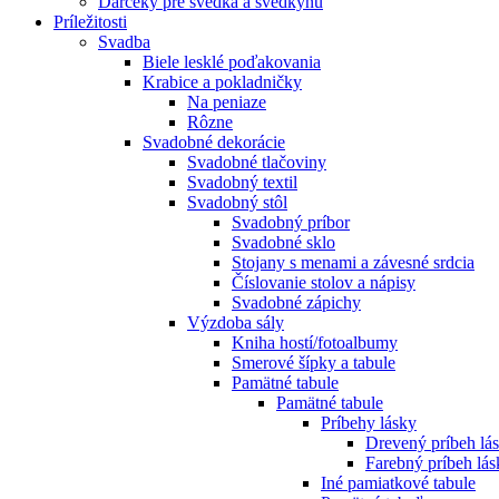
Darčeky pre svedka a svedkyňu
Príležitosti
Svadba
Biele lesklé poďakovania
Krabice a pokladničky
Na peniaze
Rôzne
Svadobné dekorácie
Svadobné tlačoviny
Svadobný textil
Svadobný stôl
Svadobný príbor
Svadobné sklo
Stojany s menami a závesné srdcia
Číslovanie stolov a nápisy
Svadobné zápichy
Výzdoba sály
Kniha hostí/fotoalbumy
Smerové šípky a tabule
Pamätné tabule
Pamätné tabule
Príbehy lásky
Drevený príbeh lá
Farebný príbeh lás
Iné pamiatkové tabule