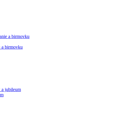
manie a birmovku
ie a birmovku
 a jubileum
um