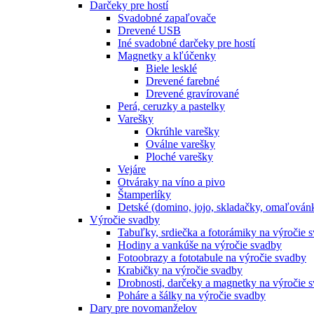
Darčeky pre hostí
Svadobné zapaľovače
Drevené USB
Iné svadobné darčeky pre hostí
Magnetky a kľúčenky
Biele lesklé
Drevené farebné
Drevené gravírované
Perá, ceruzky a pastelky
Varešky
Okrúhle varešky
Oválne varešky
Ploché varešky
Vejáre
Otváraky na víno a pivo
Štamperlíky
Detské (domino, jojo, skladačky, omaľová
Výročie svadby
Tabuľky, srdiečka a fotorámiky na výročie 
Hodiny a vankúše na výročie svadby
Fotoobrazy a fototabule na výročie svadby
Krabičky na výročie svadby
Drobnosti, darčeky a magnetky na výročie 
Poháre a šálky na výročie svadby
Dary pre novomanželov