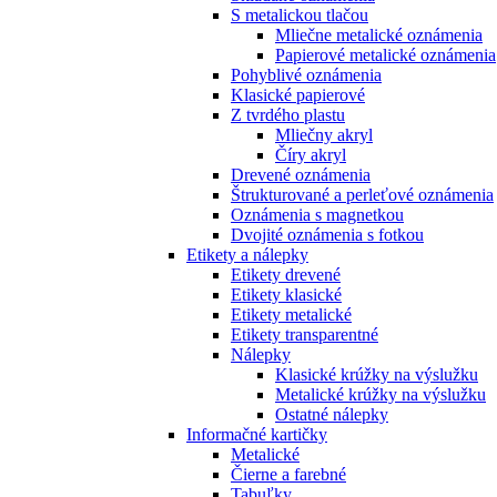
S metalickou tlačou
Mliečne metalické oznámenia
Papierové metalické oznámenia
Pohyblivé oznámenia
Klasické papierové
Z tvrdého plastu
Mliečny akryl
Číry akryl
Drevené oznámenia
Štrukturované a perleťové oznámenia
Oznámenia s magnetkou
Dvojité oznámenia s fotkou
Etikety a nálepky
Etikety drevené
Etikety klasické
Etikety metalické
Etikety transparentné
Nálepky
Klasické krúžky na výslužku
Metalické krúžky na výslužku
Ostatné nálepky
Informačné kartičky
Metalické
Čierne a farebné
Tabuľky