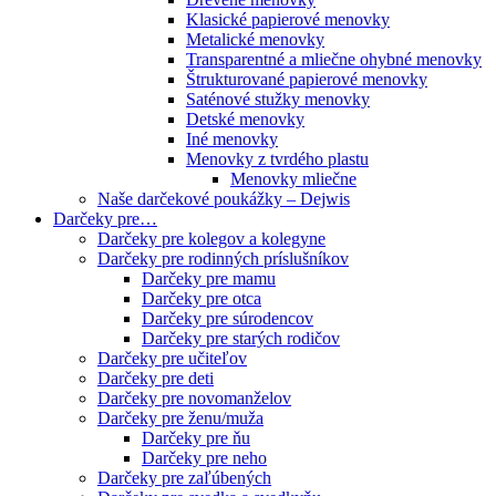
Klasické papierové menovky
Metalické menovky
Transparentné a mliečne ohybné menovky
Štrukturované papierové menovky
Saténové stužky menovky
Detské menovky
Iné menovky
Menovky z tvrdého plastu
Menovky mliečne
Naše darčekové poukážky – Dejwis
Darčeky pre…
Darčeky pre kolegov a kolegyne
Darčeky pre rodinných príslušníkov
Darčeky pre mamu
Darčeky pre otca
Darčeky pre súrodencov
Darčeky pre starých rodičov
Darčeky pre učiteľov
Darčeky pre deti
Darčeky pre novomanželov
Darčeky pre ženu/muža
Darčeky pre ňu
Darčeky pre neho
Darčeky pre zaľúbených