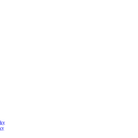
sky
ky