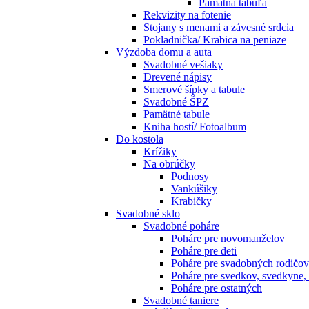
Pamätná tabuľa
Rekvizity na fotenie
Stojany s menami a závesné srdcia
Pokladnička/ Krabica na peniaze
Výzdoba domu a auta
Svadobné vešiaky
Drevené nápisy
Smerové šípky a tabule
Svadobné ŠPZ
Pamätné tabule
Kniha hostí/ Fotoalbum
Do kostola
Krížiky
Na obrúčky
Podnosy
Vankúšiky
Krabičky
Svadobné sklo
Svadobné poháre
Poháre pre novomanželov
Poháre pre deti
Poháre pre svadobných rodičov
Poháre pre svedkov, svedkyne,
Poháre pre ostatných
Svadobné taniere