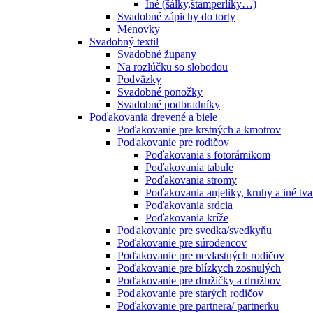
Iné (šálky,štamperlíky…)
Svadobné zápichy do torty
Menovky
Svadobný textil
Svadobné župany
Na rozlúčku so slobodou
Podväzky
Svadobné ponožky
Svadobné podbradníky
Poďakovania drevené a biele
Poďakovanie pre krstných a kmotrov
Poďakovanie pre rodičov
Poďakovania s fotorámikom
Poďakovania tabule
Poďakovania stromy
Poďakovania anjeliky, kruhy a iné tva
Poďakovania srdcia
Poďakovania kríže
Poďakovanie pre svedka/svedkyňu
Poďakovanie pre súrodencov
Poďakovanie pre nevlastných rodičov
Poďakovanie pre blízkych zosnulých
Poďakovanie pre družičky a družbov
Poďakovanie pre starých rodičov
Poďakovanie pre partnera/ partnerku