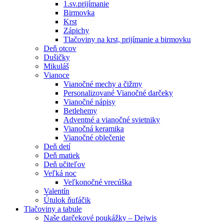
1.sv.prijímanie
Birmovka
Krst
Zápichy
Tlačoviny na krst, prijímanie a birmovku
Deň otcov
Dušičky
Mikuláš
Vianoce
Vianočné mechy a čižmy
Personalizované Vianočné darčeky
Vianočné nápisy
Betlehemy
Adventné a vianočné svietniky
Vianočná keramika
Vianočné oblečenie
Deň detí
Deň matiek
Deň učiteľov
Veľká noc
Veľkonočné vrecúška
Valentín
Útulok ňufáčik
Tlačoviny a tabule
Naše darčekové poukážky – Dejwis