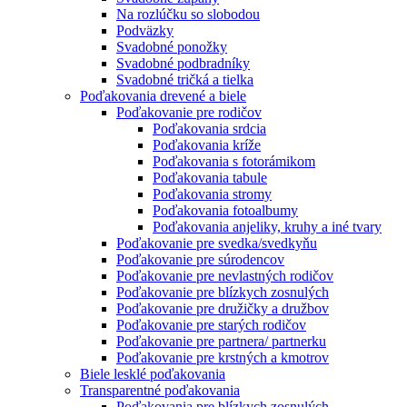
Na rozlúčku so slobodou
Podväzky
Svadobné ponožky
Svadobné podbradníky
Svadobné tričká a tielka
Poďakovania drevené a biele
Poďakovanie pre rodičov
Poďakovania srdcia
Poďakovania kríže
Poďakovania s fotorámikom
Poďakovania tabule
Poďakovania stromy
Poďakovania fotoalbumy
Poďakovania anjeliky, kruhy a iné tvary
Poďakovanie pre svedka/svedkyňu
Poďakovanie pre súrodencov
Poďakovanie pre nevlastných rodičov
Poďakovanie pre blízkych zosnulých
Poďakovanie pre družičky a družbov
Poďakovanie pre starých rodičov
Poďakovanie pre partnera/ partnerku
Poďakovanie pre krstných a kmotrov
Biele lesklé poďakovania
Transparentné poďakovania
Poďakovania pre blízkych zosnulých