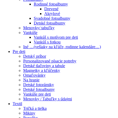
Rodinné fotoalbumy
Drevené
Akrylové
Svadobné fotoalbumy
Detské fotoalbumy
Menovky/ tabuľky
Vankúše
Vankúš s motívom pre deti
Vankúš s fotkou
Iné …(vešiaky na kľúče, rodinne kalendáre…)
Pre deti
Detský príbor
Personalizované písacie potreby
Detské tlačoviny a tabule
Magnetky a kľúčenky
Omaľovánky
Na hranie
Detské fotorámiky
Detské fotoalbumy
Vankúše pre deti
Menovky / Tabuľky s údajmi
Textil
Tričká a tielka
Mikiny
Ponožky