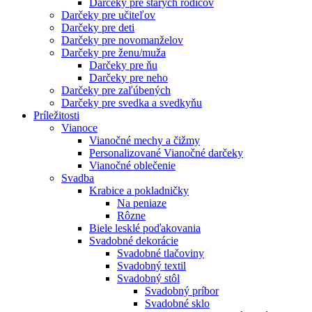
Darčeky pre starých rodičov
Darčeky pre učiteľov
Darčeky pre deti
Darčeky pre novomanželov
Darčeky pre ženu/muža
Darčeky pre ňu
Darčeky pre neho
Darčeky pre zaľúbených
Darčeky pre svedka a svedkyňu
Príležitosti
Vianoce
Vianočné mechy a čižmy
Personalizované Vianočné darčeky
Vianočné oblečenie
Svadba
Krabice a pokladničky
Na peniaze
Rôzne
Biele lesklé poďakovania
Svadobné dekorácie
Svadobné tlačoviny
Svadobný textil
Svadobný stôl
Svadobný príbor
Svadobné sklo