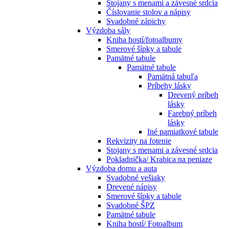
Stojany s menami a závesné srdcia
Číslovanie stolov a nápisy
Svadobné zápichy
Výzdoba sály
Kniha hostí/fotoalbumy
Smerové šípky a tabule
Pamätné tabule
Pamätné tabule
Pamätná tabuľa
Príbehy lásky
Drevený príbeh
lásky
Farebný príbeh
lásky
Iné pamiatkové tabule
Rekvizity na fotenie
Stojany s menami a závesné srdcia
Pokladnička/ Krabica na peniaze
Výzdoba domu a auta
Svadobné vešiaky
Drevené nápisy
Smerové šípky a tabule
Svadobné ŠPZ
Pamätné tabule
Kniha hostí/ Fotoalbum