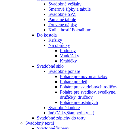
Svadobné vešiaky
Smerové šípky a tabule
Svadobné ŠPZ
Pamätné tabule
Drevené nápisy
Kniha hostí/ Fotoalbum
Do kostola
Krížiky
Na obrúčky
Podnosy
Vankúšiky
Krabičky
Svadobné sklo
Svadobné poháre
Poháre pre novomanželov
Poháre pre deti
Poháre pre svadobných rodičov
Poháre pre svedkov, svedkyne,
družičky, družbov
Poháre pre ostatných
Svadobné taniere
Iné (šálky,štamperlíky…)
Svadobné zápichy do torty
Svadobný textil
Svadobné župany