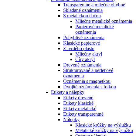
Transparentné a mliečne ohybné
Skladané oznámenia
S metalickou tlačou
Mliečne metalické oznámenia
Papierové metalické
oznámenia
Pohyblivé oznámenia
Klasické papierové
Z tvrdého plastu
Mliečny akryl
Číry akryl
Drevené oznámenia
Štrukturované a perleťové
oznámenia
Oznámenia s magnetkou
Dvojité oznámenia s fotkou
Etikety a nálepky
Etikety drevené
Etikety klasické
Etikety metalické
Etikety transparentné
Nálepky
Klasické krúžky na výslužku
Metalické krúžky na výslužku
Ostatné nálepky