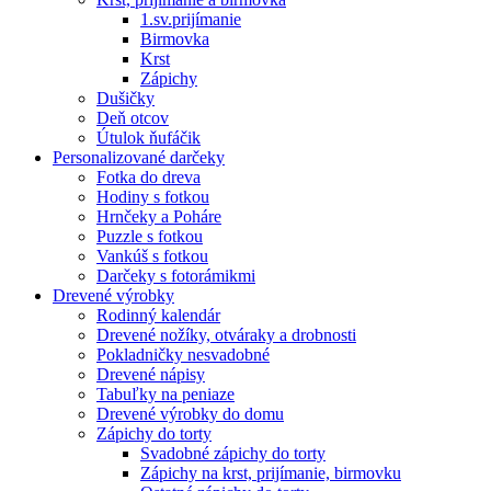
1.sv.prijímanie
Birmovka
Krst
Zápichy
Dušičky
Deň otcov
Útulok ňufáčik
Personalizované darčeky
Fotka do dreva
Hodiny s fotkou
Hrnčeky a Poháre
Puzzle s fotkou
Vankúš s fotkou
Darčeky s fotorámikmi
Drevené výrobky
Rodinný kalendár
Drevené nožíky, otváraky a drobnosti
Pokladničky nesvadobné
Drevené nápisy
Tabuľky na peniaze
Drevené výrobky do domu
Zápichy do torty
Svadobné zápichy do torty
Zápichy na krst, prijímanie, birmovku