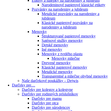
Etikety a nálepky na narodeniny a jubileum
Narodeninové papierové klasické etikety
Pozvánky na narodeniny a jubileum
Metalické pozvánky na narodeniny a
jubileum
Klasické papierové pozvánky na
narodeniny a jubileum
Menovky
Štrukturované papierové menovky
Saténové stužky menovky
Detské menovky
Iné menovky
Menovky z tvrdého plastu
Menovky mliečne
Drevené menovky
Klasické papierové menovky
Metalické menovky
Transparentné a mliečne ohybné menovky
Naše darčekové poukážky – Dejwis
Darčeky pre…
Darčeky pre kolegov a kolegyne
Darčeky pre rodinných príslušníkov
Darčeky pre mamu
Darčeky pre otca
Darčeky pre súrodencov