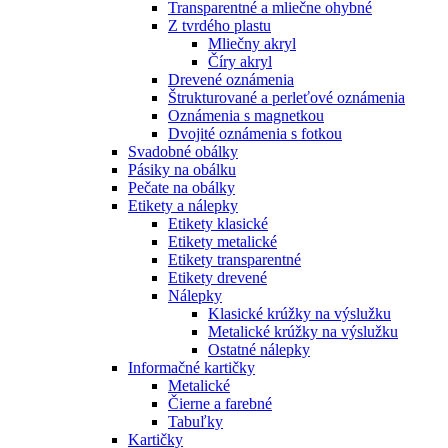
Transparentné a mliečne ohybné
Z tvrdého plastu
Mliečny akryl
Číry akryl
Drevené oznámenia
Štrukturované a perleťové oznámenia
Oznámenia s magnetkou
Dvojité oznámenia s fotkou
Svadobné obálky
Pásiky na obálku
Pečate na obálky
Etikety a nálepky
Etikety klasické
Etikety metalické
Etikety transparentné
Etikety drevené
Nálepky
Klasické krúžky na výslužku
Metalické krúžky na výslužku
Ostatné nálepky
Informačné kartičky
Metalické
Čierne a farebné
Tabuľky
Kartičky