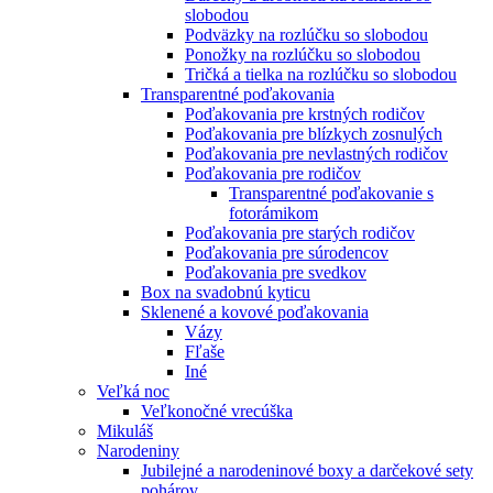
slobodou
Podväzky na rozlúčku so slobodou
Ponožky na rozlúčku so slobodou
Tričká a tielka na rozlúčku so slobodou
Transparentné poďakovania
Poďakovania pre krstných rodičov
Poďakovania pre blízkych zosnulých
Poďakovania pre nevlastných rodičov
Poďakovania pre rodičov
Transparentné poďakovanie s
fotorámikom
Poďakovania pre starých rodičov
Poďakovania pre súrodencov
Poďakovania pre svedkov
Box na svadobnú kyticu
Sklenené a kovové poďakovania
Vázy
Fľaše
Iné
Veľká noc
Veľkonočné vrecúška
Mikuláš
Narodeniny
Jubilejné a narodeninové boxy a darčekové sety
pohárov