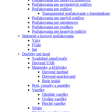
Poďakovania pre nevlastných rodičov
Poďakovania pre rodičov
Transparentné poďakovanie s fotorámikom
Poďakovania pre starých rodičov
Poďakovania pre súrodencov
Poďakovania pre svedkov
Poďakovania pre krstných rodičov
Sklenené a kovové poďakovania
Vázy
Fľaše
Iné
Darčeky pre hostí
Svadobné zapaľovače
Drevené USB
Magnetky a kľúčenky
Drevené farebné
Drevené-gravírované
Biele lesklé
Perá, ceruzky a pastelky
Varešky
Okrúhle varešky
Oválne varešky
Ploché varešky
Vejáre