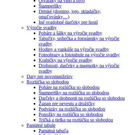
Otváraky na víno a pivo
Štamperlíky
Detské (domino, jojo, skladačky,
omaľovánky…)
Iné svadobné darčeky pre hostí
Výročie svadby
Poháre a šálky na výročie svadby
Tabuľky, srdiečka a fotorámiky na výročie
svadby
Hodiny a vankúše na výročie svadby
Fotoobrazy a fototabule na výročie svadby
Krabičky na výročie svadby
Drobnosti, darčeky a magnetky na výročie
svadby
Dary pre novomanželov
Rozlúčka so slobodou
Poháre na rozlúčku so slobodou
Štamperlíky na rozlúčku so slobodou
Darčeky a drobnosti na rozlúčku so slobodou
Župan pre nevestu a družičky
Podväzky na rozlúčku so slobodou
Ponožky na rozlúčku so slobodou
Tričká a tielka na rozlúčku so slobodou
Pamätné tabule
Pamätná tabuľa