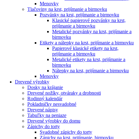
Menovky
Tlačoviny na krst, prijímanie a birmovku
Pozvánky na krst, prijímanie a birmovku
Klasické papierové pozvánky na krst,
prijímanie a birmovku
Metalické pozvánky na krst, prijímanie a
birmovku
Etikety a nálepky na krst, prijímanie a birmovku
Papierové klasické etikety na krst,
prijímanie a birmovku
Metalické etikety na krst, prijímanie a
birmovku
Nálepky na krst, prijímanie a birmovku
Menovky
Drevené výrobky
Dosky na krájanie
Drevené nožíky, otváraky a drobnosti
Rodinný kalendár
Pokladničky nesvadobné
Drevené nápisy
Tabuľky na peniaze
Drevené výrobky do domu
Zápichy do torty
Svadobné zápichy do torty
Zápichy na krst, prijímanie, birmovku