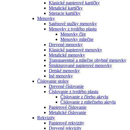
Klasické papierové kartičky
Metalické kartičky
Stieracie kartičky
Menovky
Saténové stužky menovky
Menovky z tvrdého plastu
Menovky číre
Menovky mliečne
Drevené menovky
Klasické papierové menovky
Metalické menovky
Transparentné a mliečne ohybné menovky
Štrukturované papierové menovky
Detské menovky
Iné menovky
Číslovanie stolov
Drevené číslovanie
Číslovanie z tvrdého plastu
Číslovanie z číreho akrylu
Číslovanie z mliečneho akrylu
Papierové číslovanie
Metalické číslovanie
Rekvizity
Papierové rekvizity
Drevené rekvizity