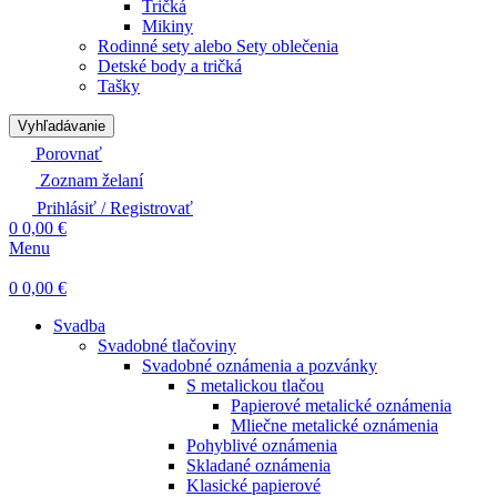
Tričká
Mikiny
Rodinné sety alebo Sety oblečenia
Detské body a tričká
Tašky
Vyhľadávanie
Porovnať
Zoznam želaní
Prihlásiť / Registrovať
0
0,00
€
Menu
0
0,00
€
Svadba
Svadobné tlačoviny
Svadobné oznámenia a pozvánky
S metalickou tlačou
Papierové metalické oznámenia
Mliečne metalické oznámenia
Pohyblivé oznámenia
Skladané oznámenia
Klasické papierové