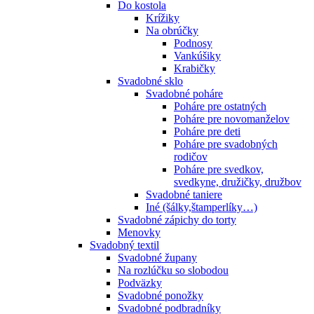
Do kostola
Krížiky
Na obrúčky
Podnosy
Vankúšiky
Krabičky
Svadobné sklo
Svadobné poháre
Poháre pre ostatných
Poháre pre novomanželov
Poháre pre deti
Poháre pre svadobných
rodičov
Poháre pre svedkov,
svedkyne, družičky, družbov
Svadobné taniere
Iné (šálky,štamperlíky…)
Svadobné zápichy do torty
Menovky
Svadobný textil
Svadobné župany
Na rozlúčku so slobodou
Podväzky
Svadobné ponožky
Svadobné podbradníky