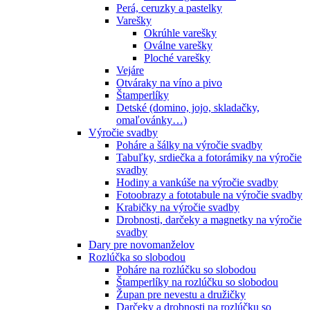
Perá, ceruzky a pastelky
Varešky
Okrúhle varešky
Oválne varešky
Ploché varešky
Vejáre
Otváraky na víno a pivo
Štamperlíky
Detské (domino, jojo, skladačky,
omaľovánky…)
Výročie svadby
Poháre a šálky na výročie svadby
Tabuľky, srdiečka a fotorámiky na výročie
svadby
Hodiny a vankúše na výročie svadby
Fotoobrazy a fototabule na výročie svadby
Krabičky na výročie svadby
Drobnosti, darčeky a magnetky na výročie
svadby
Dary pre novomanželov
Rozlúčka so slobodou
Poháre na rozlúčku so slobodou
Štamperlíky na rozlúčku so slobodou
Župan pre nevestu a družičky
Darčeky a drobnosti na rozlúčku so