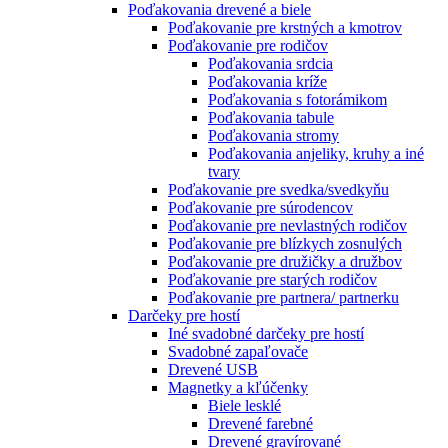
Poďakovania drevené a biele
Poďakovanie pre krstných a kmotrov
Poďakovanie pre rodičov
Poďakovania srdcia
Poďakovania kríže
Poďakovania s fotorámikom
Poďakovania tabule
Poďakovania stromy
Poďakovania anjeliky, kruhy a iné
tvary
Poďakovanie pre svedka/svedkyňu
Poďakovanie pre súrodencov
Poďakovanie pre nevlastných rodičov
Poďakovanie pre blízkych zosnulých
Poďakovanie pre družičky a družbov
Poďakovanie pre starých rodičov
Poďakovanie pre partnera/ partnerku
Darčeky pre hostí
Iné svadobné darčeky pre hostí
Svadobné zapaľovače
Drevené USB
Magnetky a kľúčenky
Biele lesklé
Drevené farebné
Drevené gravírované