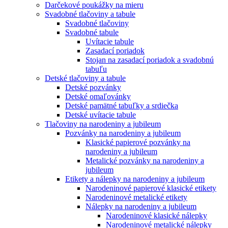
Darčekové poukážky na mieru
Svadobné tlačoviny a tabule
Svadobné tlačoviny
Svadobné tabule
Uvítacie tabule
Zasadací poriadok
Stojan na zasadací poriadok a svadobnú
tabuľu
Detské tlačoviny a tabule
Detské pozvánky
Detské omaľovánky
Detské pamätné tabuľky a srdiečka
Detské uvítacie tabule
Tlačoviny na narodeniny a jubileum
Pozvánky na narodeniny a jubileum
Klasické papierové pozvánky na
narodeniny a jubileum
Metalické pozvánky na narodeniny a
jubileum
Etikety a nálepky na narodeniny a jubileum
Narodeninové papierové klasické etikety
Narodeninové metalické etikety
Nálepky na narodeniny a jubileum
Narodeninové klasické nálepky
Narodeninové metalické nálepky