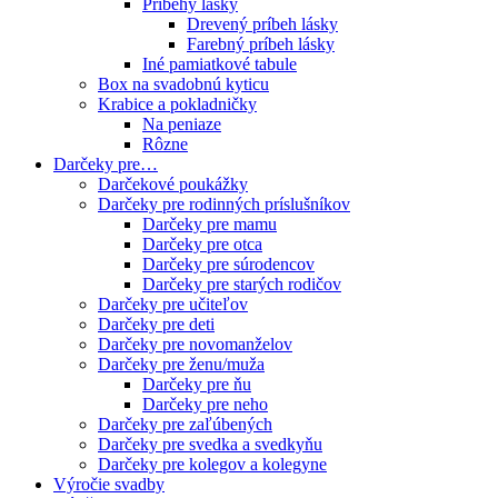
Príbehy lásky
Drevený príbeh lásky
Farebný príbeh lásky
Iné pamiatkové tabule
Box na svadobnú kyticu
Krabice a pokladničky
Na peniaze
Rôzne
Darčeky pre…
Darčekové poukážky
Darčeky pre rodinných príslušníkov
Darčeky pre mamu
Darčeky pre otca
Darčeky pre súrodencov
Darčeky pre starých rodičov
Darčeky pre učiteľov
Darčeky pre deti
Darčeky pre novomanželov
Darčeky pre ženu/muža
Darčeky pre ňu
Darčeky pre neho
Darčeky pre zaľúbených
Darčeky pre svedka a svedkyňu
Darčeky pre kolegov a kolegyne
Výročie svadby