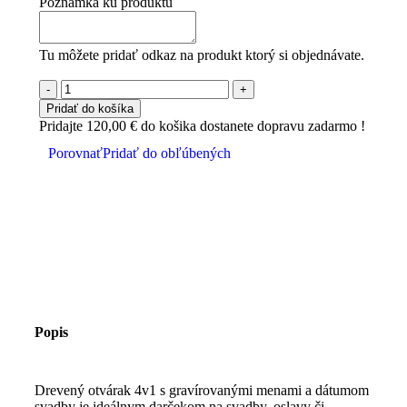
Poznámka ku produktu
Tu môžete pridať odkaz na produkt ktorý si objednávate.
Pridať do košíka
Pridajte
120,00
€
do košika dostanete dopravu zadarmo !
Porovnať
Pridať do obľúbených
Popis
Drevený otvárak 4v1 s gravírovanými menami a dátumom
svadby je ideálnym darčekom na svadby, oslavy či