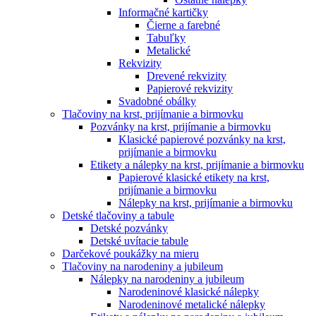
Informačné kartičky
Čierne a farebné
Tabuľky
Metalické
Rekvizity
Drevené rekvizity
Papierové rekvizity
Svadobné obálky
Tlačoviny na krst, prijímanie a birmovku
Pozvánky na krst, prijímanie a birmovku
Klasické papierové pozvánky na krst,
prijímanie a birmovku
Etikety a nálepky na krst, prijímanie a birmovku
Papierové klasické etikety na krst,
prijímanie a birmovku
Nálepky na krst, prijímanie a birmovku
Detské tlačoviny a tabule
Detské pozvánky
Detské uvítacie tabule
Darčekové poukážky na mieru
Tlačoviny na narodeniny a jubileum
Nálepky na narodeniny a jubileum
Narodeninové klasické nálepky
Narodeninové metalické nálepky