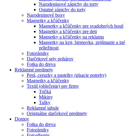
Narodeninové zápichy do torty
Ostatné zápichy do torty
Narodeninové boxy
Magnetky a kľúčenky
Magnetky a kľúčenky pre svadobných hostí
Magnetky a kľúčenky pre deti
Magnetky a kľúčenky na reklamu
Magnetky na krst, birmovku, prijímanie a iné
príležitosti
Fotorámiky
Darčekové sety pohárov
Fotka do dreva
Reklamné predmety
Perá, ceruzky a pastelky (písacie potreby)
Magnetky a kľúčenky
Textil (oblečenie) pre firmy
Tričká
Mikiny
Tašky
Reklamné tabule
Originálne darčekové predmety
Domov
Fotka do dreva
Fotorámiky
Fotoalbumy