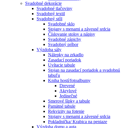
Svadobné dekorácie
Svadobné tlačoviny
Svadobný textil
Svadobný stôl
Svadobné sklo
Stojany s menami a závesné srdcia
Číslovanie stolov a nápisy
Svadobné zápichy
Svadobný príbor
Výzdoba sály
Nálepky na zrkadlo
Zasadací poriadok
Uvítacie tabule
Stojan na zasadací poriadok a svadobnú
tabuľu
Kniha hostí/fotoalbumy
Drevené
Akrylové
Jedinečné
Smerové šípky a tabule
Pamätné tabule
Rekvizity na fotenie
Stojany s menami a závesné srdcia
Pokladnička/ Krabica na peniaze
Výzdoba domu a auta