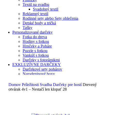
Textil na svadbu
Svadobný textil
Reklamný textil
Rodinné sety alebo Sety oblečenia
Detské body a tričká
Tašky
Personalizované darčeky
Fotka do dreva
Hodiny s fotkou
Hrnčeky a Poháre
Puzzle s fotkou
Vankúš s fotkou
Darčeky s fotorámikmi
EXKLUZÍVNE DARČEKY
Darčekové sety pohárov
Narodeninové boxy
Pamätné tabule
Domov
Príležitosti
Svadba
Darčeky pre hostí
Drevený
otvárak 4v1 – Nestačí len klopať 28