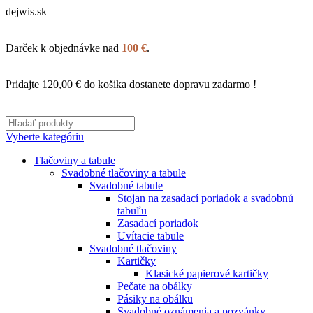
dejwis.sk
Darček k objednávke nad
100 €
.
Pridajte
120,00
€
do košika dostanete dopravu zadarmo !
Vyberte kategóriu
Tlačoviny a tabule
Svadobné tlačoviny a tabule
Svadobné tabule
Stojan na zasadací poriadok a svadobnú
tabuľu
Zasadací poriadok
Uvítacie tabule
Svadobné tlačoviny
Kartičky
Klasické papierové kartičky
Pečate na obálky
Pásiky na obálku
Svadobné oznámenia a pozvánky