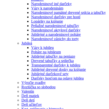
Narodeninové iné darčeky
Vázy k narodeninám
Narodeninové pamätné drevené srdcia a tabuľky
Narodeninové darčeky pre hostí
Lopáriky na krájanie
Peňažné narodeninové tabuľky
Narodeninové akrylové darčeky
Jubilejné a narodeninové poháre
Narodeninové zápichy do torty
Jubileá
Vázy k jubileu
Poháre na jubileum
Jubilejné tabuľky na peniaze
Drevené tabuľky a srdiečka
Transparentné darčeky k jubileu
Jubilejné drevené dosky na krájanie
Jubilejné darčekové sety
Darčeky hosťom na oslave jubilea
Výročie svadby
Rozlúčka so slobodou
Valentín
Deň matiek
Deň detí
Deň učiteľov
Krst, prijímanie a birmovka