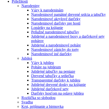
Príležitosti
Narodeniny
Vázy k narodeninám
Narodeninové pamätné drevené srdcia a tabuľky
Narodeninové akrylové darčeky
Narodeninové darčeky pre hostí
Lopáriky na krájanie
Peňažné narodeninové tabuľky
Jubilejné a narodeninové boxy a darčekové sety
pohárov
Jubilejné a narodeninové poháre
Narodeninové zápichy do torty
Narodeninové iné darčeky
Jubileá
Vázy k jubileu
Poháre na jubileum
Jubilejné tabuľky na peniaze
Drevené tabuľky a srdiečka
Transparentné darčeky k jubileu
Jubilejné drevené dosky na krájanie
Jubilejné darčekové sety
Darčeky hosťom na oslave jubilea
Rozlúčka so slobodou
Svadba
Krst, prijímanie a birmovka