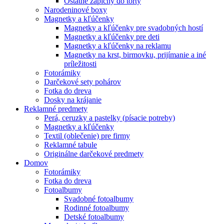
Ostatné zápichy do torty
Narodeninové boxy
Magnetky a kľúčenky
Magnetky a kľúčenky pre svadobných hostí
Magnetky a kľúčenky pre deti
Magnetky a kľúčenky na reklamu
Magnetky na krst, birmovku, prijímanie a iné
príležitosti
Fotorámiky
Darčekové sety pohárov
Fotka do dreva
Dosky na krájanie
Reklamné predmety
Perá, ceruzky a pastelky (písacie potreby)
Magnetky a kľúčenky
Textil (oblečenie) pre firmy
Reklamné tabule
Originálne darčekové predmety
Domov
Fotorámiky
Fotka do dreva
Fotoalbumy
Svadobné fotoalbumy
Rodinné fotoalbumy
Detské fotoalbumy