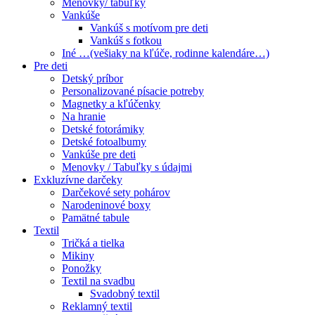
Menovky/ tabuľky
Vankúše
Vankúš s motívom pre deti
Vankúš s fotkou
Iné …(vešiaky na kľúče, rodinne kalendáre…)
Pre deti
Detský príbor
Personalizované písacie potreby
Magnetky a kľúčenky
Na hranie
Detské fotorámiky
Detské fotoalbumy
Vankúše pre deti
Menovky / Tabuľky s údajmi
Exkluzívne darčeky
Darčekové sety pohárov
Narodeninové boxy
Pamätné tabule
Textil
Tričká a tielka
Mikiny
Ponožky
Textil na svadbu
Svadobný textil
Reklamný textil