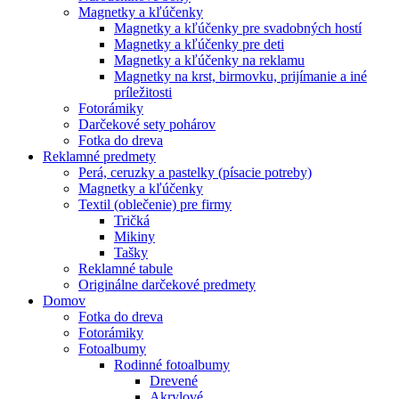
Magnetky a kľúčenky
Magnetky a kľúčenky pre svadobných hostí
Magnetky a kľúčenky pre deti
Magnetky a kľúčenky na reklamu
Magnetky na krst, birmovku, prijímanie a iné
príležitosti
Fotorámiky
Darčekové sety pohárov
Fotka do dreva
Reklamné predmety
Perá, ceruzky a pastelky (písacie potreby)
Magnetky a kľúčenky
Textil (oblečenie) pre firmy
Tričká
Mikiny
Tašky
Reklamné tabule
Originálne darčekové predmety
Domov
Fotka do dreva
Fotorámiky
Fotoalbumy
Rodinné fotoalbumy
Drevené
Akrylové