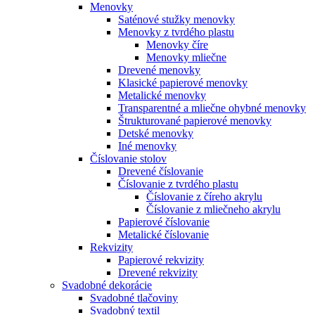
Menovky
Saténové stužky menovky
Menovky z tvrdého plastu
Menovky číre
Menovky mliečne
Drevené menovky
Klasické papierové menovky
Metalické menovky
Transparentné a mliečne ohybné menovky
Štrukturované papierové menovky
Detské menovky
Iné menovky
Číslovanie stolov
Drevené číslovanie
Číslovanie z tvrdého plastu
Číslovanie z číreho akrylu
Číslovanie z mliečneho akrylu
Papierové číslovanie
Metalické číslovanie
Rekvizity
Papierové rekvizity
Drevené rekvizity
Svadobné dekorácie
Svadobné tlačoviny
Svadobný textil