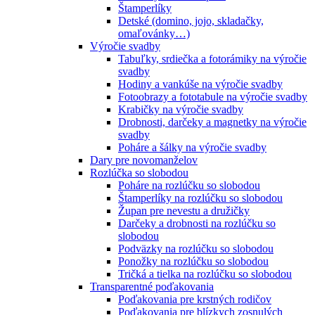
Štamperlíky
Detské (domino, jojo, skladačky,
omaľovánky…)
Výročie svadby
Tabuľky, srdiečka a fotorámiky na výročie
svadby
Hodiny a vankúše na výročie svadby
Fotoobrazy a fototabule na výročie svadby
Krabičky na výročie svadby
Drobnosti, darčeky a magnetky na výročie
svadby
Poháre a šálky na výročie svadby
Dary pre novomanželov
Rozlúčka so slobodou
Poháre na rozlúčku so slobodou
Štamperlíky na rozlúčku so slobodou
Župan pre nevestu a družičky
Darčeky a drobnosti na rozlúčku so
slobodou
Podväzky na rozlúčku so slobodou
Ponožky na rozlúčku so slobodou
Tričká a tielka na rozlúčku so slobodou
Transparentné poďakovania
Poďakovania pre krstných rodičov
Poďakovania pre blízkych zosnulých