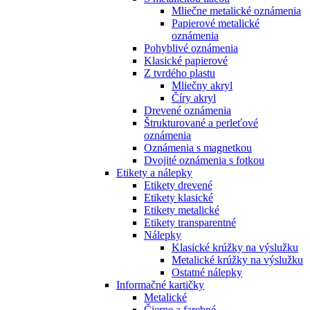
Mliečne metalické oznámenia
Papierové metalické
oznámenia
Pohyblivé oznámenia
Klasické papierové
Z tvrdého plastu
Mliečny akryl
Číry akryl
Drevené oznámenia
Štrukturované a perleťové
oznámenia
Oznámenia s magnetkou
Dvojité oznámenia s fotkou
Etikety a nálepky
Etikety drevené
Etikety klasické
Etikety metalické
Etikety transparentné
Nálepky
Klasické krúžky na výslužku
Metalické krúžky na výslužku
Ostatné nálepky
Informačné kartičky
Metalické
Čierne a farebné