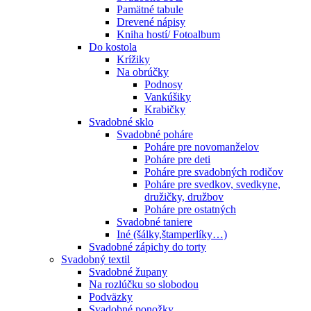
Pamätné tabule
Drevené nápisy
Kniha hostí/ Fotoalbum
Do kostola
Krížiky
Na obrúčky
Podnosy
Vankúšiky
Krabičky
Svadobné sklo
Svadobné poháre
Poháre pre novomanželov
Poháre pre deti
Poháre pre svadobných rodičov
Poháre pre svedkov, svedkyne,
družičky, družbov
Poháre pre ostatných
Svadobné taniere
Iné (šálky,štamperlíky…)
Svadobné zápichy do torty
Svadobný textil
Svadobné župany
Na rozlúčku so slobodou
Podväzky
Svadobné ponožky