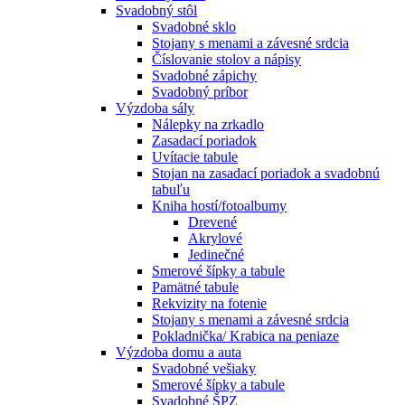
Svadobný stôl
Svadobné sklo
Stojany s menami a závesné srdcia
Číslovanie stolov a nápisy
Svadobné zápichy
Svadobný príbor
Výzdoba sály
Nálepky na zrkadlo
Zasadací poriadok
Uvítacie tabule
Stojan na zasadací poriadok a svadobnú
tabuľu
Kniha hostí/fotoalbumy
Drevené
Akrylové
Jedinečné
Smerové šípky a tabule
Pamätné tabule
Rekvizity na fotenie
Stojany s menami a závesné srdcia
Pokladnička/ Krabica na peniaze
Výzdoba domu a auta
Svadobné vešiaky
Smerové šípky a tabule
Svadobné ŠPZ