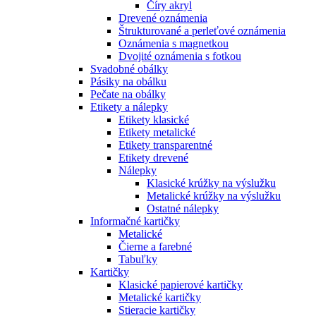
Číry akryl
Drevené oznámenia
Štrukturované a perleťové oznámenia
Oznámenia s magnetkou
Dvojité oznámenia s fotkou
Svadobné obálky
Pásiky na obálku
Pečate na obálky
Etikety a nálepky
Etikety klasické
Etikety metalické
Etikety transparentné
Etikety drevené
Nálepky
Klasické krúžky na výslužku
Metalické krúžky na výslužku
Ostatné nálepky
Informačné kartičky
Metalické
Čierne a farebné
Tabuľky
Kartičky
Klasické papierové kartičky
Metalické kartičky
Stieracie kartičky