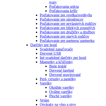
tvary
Poďakovania srdcia
Poďakovania kríže
Poďakovanie pre svedka/svedkyňu
Poďakovanie pre súrodencov
Poďakovanie pre nevlastných rodičov
Poďakovanie pre blízkych zosnulých
Poďakovanie pre družičky a družbov
Poďakovanie pre starých rodičov
Poďakovanie pre partnera/ partnerku
Darčeky pre hostí
Svadobné zapaľovače
Drevené USB
Iné svadobné darčeky pre hostí
Magnetky a kľúčenky
Biele lesklé
Drevené farebné
Drevené gravírované
Perá, ceruzky a pastelky
Varešky
Okrúhle varešky
Oválne varešky
Ploché varešky
Vejáre
Otváraky na víno a pivo