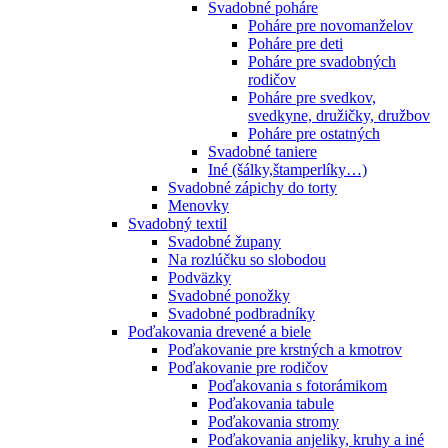
Svadobné poháre
Poháre pre novomanželov
Poháre pre deti
Poháre pre svadobných
rodičov
Poháre pre svedkov,
svedkyne, družičky, družbov
Poháre pre ostatných
Svadobné taniere
Iné (šálky,štamperlíky…)
Svadobné zápichy do torty
Menovky
Svadobný textil
Svadobné župany
Na rozlúčku so slobodou
Podväzky
Svadobné ponožky
Svadobné podbradníky
Poďakovania drevené a biele
Poďakovanie pre krstných a kmotrov
Poďakovanie pre rodičov
Poďakovania s fotorámikom
Poďakovania tabule
Poďakovania stromy
Poďakovania anjeliky, kruhy a iné