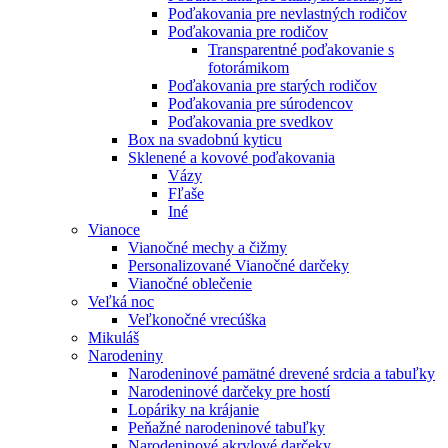
Poďakovania pre nevlastných rodičov
Poďakovania pre rodičov
Transparentné poďakovanie s
fotorámikom
Poďakovania pre starých rodičov
Poďakovania pre súrodencov
Poďakovania pre svedkov
Box na svadobnú kyticu
Sklenené a kovové poďakovania
Vázy
Fľaše
Iné
Vianoce
Vianočné mechy a čižmy
Personalizované Vianočné darčeky
Vianočné oblečenie
Veľká noc
Veľkonočné vrecúška
Mikuláš
Narodeniny
Narodeninové pamätné drevené srdcia a tabuľky
Narodeninové darčeky pre hostí
Lopáriky na krájanie
Peňažné narodeninové tabuľky
Narodeninové akrylové darčeky