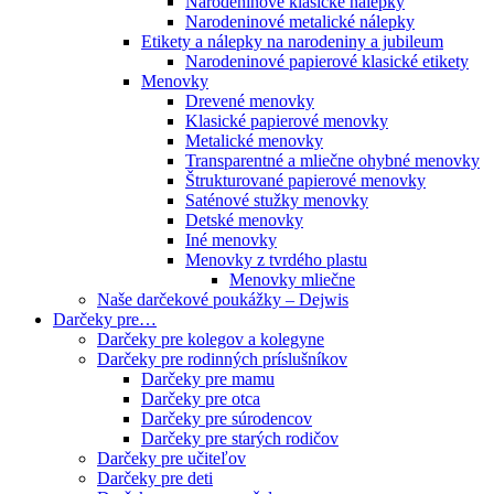
Narodeninové klasické nálepky
Narodeninové metalické nálepky
Etikety a nálepky na narodeniny a jubileum
Narodeninové papierové klasické etikety
Menovky
Drevené menovky
Klasické papierové menovky
Metalické menovky
Transparentné a mliečne ohybné menovky
Štrukturované papierové menovky
Saténové stužky menovky
Detské menovky
Iné menovky
Menovky z tvrdého plastu
Menovky mliečne
Naše darčekové poukážky – Dejwis
Darčeky pre…
Darčeky pre kolegov a kolegyne
Darčeky pre rodinných príslušníkov
Darčeky pre mamu
Darčeky pre otca
Darčeky pre súrodencov
Darčeky pre starých rodičov
Darčeky pre učiteľov
Darčeky pre deti