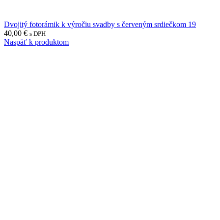
Dvojitý fotorámik k výročiu svadby s červeným srdiečkom 19
40,00
€
s DPH
Naspäť k produktom