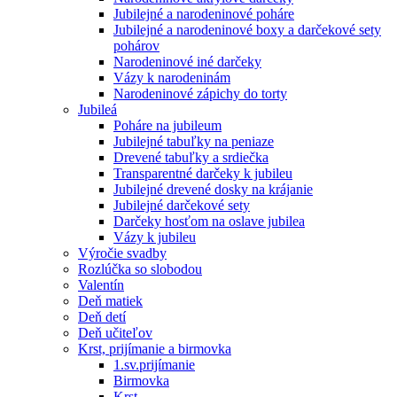
Jubilejné a narodeninové poháre
Jubilejné a narodeninové boxy a darčekové sety
pohárov
Narodeninové iné darčeky
Vázy k narodeninám
Narodeninové zápichy do torty
Jubileá
Poháre na jubileum
Jubilejné tabuľky na peniaze
Drevené tabuľky a srdiečka
Transparentné darčeky k jubileu
Jubilejné drevené dosky na krájanie
Jubilejné darčekové sety
Darčeky hosťom na oslave jubilea
Vázy k jubileu
Výročie svadby
Rozlúčka so slobodou
Valentín
Deň matiek
Deň detí
Deň učiteľov
Krst, prijímanie a birmovka
1.sv.prijímanie
Birmovka
Krst