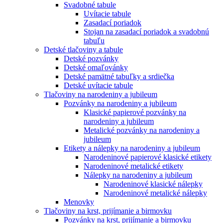
Svadobné tabule
Uvítacie tabule
Zasadací poriadok
Stojan na zasadací poriadok a svadobnú
tabuľu
Detské tlačoviny a tabule
Detské pozvánky
Detské omaľovánky
Detské pamätné tabuľky a srdiečka
Detské uvítacie tabule
Tlačoviny na narodeniny a jubileum
Pozvánky na narodeniny a jubileum
Klasické papierové pozvánky na
narodeniny a jubileum
Metalické pozvánky na narodeniny a
jubileum
Etikety a nálepky na narodeniny a jubileum
Narodeninové papierové klasické etikety
Narodeninové metalické etikety
Nálepky na narodeniny a jubileum
Narodeninové klasické nálepky
Narodeninové metalické nálepky
Menovky
Tlačoviny na krst, prijímanie a birmovku
Pozvánky na krst, prijímanie a birmovku