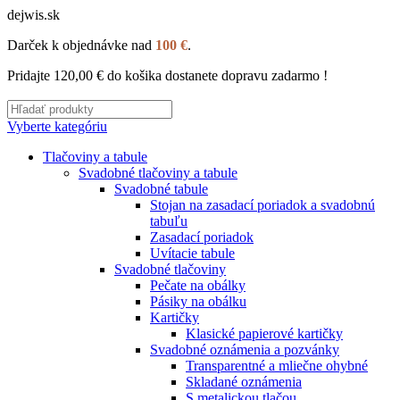
dejwis.sk
Darček k objednávke nad
100 €
.
Pridajte
120,00
€
do košika dostanete dopravu zadarmo !
Vyberte kategóriu
Tlačoviny a tabule
Svadobné tlačoviny a tabule
Svadobné tabule
Stojan na zasadací poriadok a svadobnú
tabuľu
Zasadací poriadok
Uvítacie tabule
Svadobné tlačoviny
Pečate na obálky
Pásiky na obálku
Kartičky
Klasické papierové kartičky
Svadobné oznámenia a pozvánky
Transparentné a mliečne ohybné
Skladané oznámenia
S metalickou tlačou