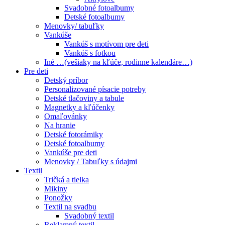
Svadobné fotoalbumy
Detské fotoalbumy
Menovky/ tabuľky
Vankúše
Vankúš s motívom pre deti
Vankúš s fotkou
Iné …(vešiaky na kľúče, rodinne kalendáre…)
Pre deti
Detský príbor
Personalizované písacie potreby
Detské tlačoviny a tabule
Magnetky a kľúčenky
Omaľovánky
Na hranie
Detské fotorámiky
Detské fotoalbumy
Vankúše pre deti
Menovky / Tabuľky s údajmi
Textil
Tričká a tielka
Mikiny
Ponožky
Textil na svadbu
Svadobný textil
Reklamný textil