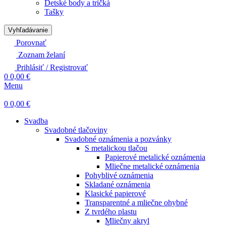
Detské body a tričká
Tašky
Vyhľadávanie
Porovnať
Zoznam želaní
Prihlásiť / Registrovať
0
0,00
€
Menu
0
0,00
€
Svadba
Svadobné tlačoviny
Svadobné oznámenia a pozvánky
S metalickou tlačou
Papierové metalické oznámenia
Mliečne metalické oznámenia
Pohyblivé oznámenia
Skladané oznámenia
Klasické papierové
Transparentné a mliečne ohybné
Z tvrdého plastu
Mliečny akryl