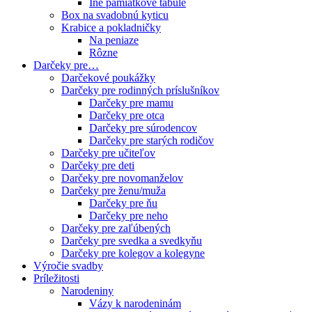
Iné pamiatkové tabule
Box na svadobnú kyticu
Krabice a pokladničky
Na peniaze
Rôzne
Darčeky pre…
Darčekové poukážky
Darčeky pre rodinných príslušníkov
Darčeky pre mamu
Darčeky pre otca
Darčeky pre súrodencov
Darčeky pre starých rodičov
Darčeky pre učiteľov
Darčeky pre deti
Darčeky pre novomanželov
Darčeky pre ženu/muža
Darčeky pre ňu
Darčeky pre neho
Darčeky pre zaľúbených
Darčeky pre svedka a svedkyňu
Darčeky pre kolegov a kolegyne
Výročie svadby
Príležitosti
Narodeniny
Vázy k narodeninám