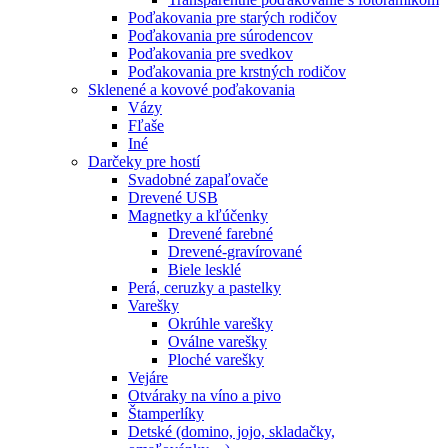
Poďakovania pre starých rodičov
Poďakovania pre súrodencov
Poďakovania pre svedkov
Poďakovania pre krstných rodičov
Sklenené a kovové poďakovania
Vázy
Fľaše
Iné
Darčeky pre hostí
Svadobné zapaľovače
Drevené USB
Magnetky a kľúčenky
Drevené farebné
Drevené-gravírované
Biele lesklé
Perá, ceruzky a pastelky
Varešky
Okrúhle varešky
Oválne varešky
Ploché varešky
Vejáre
Otváraky na víno a pivo
Štamperlíky
Detské (domino, jojo, skladačky,