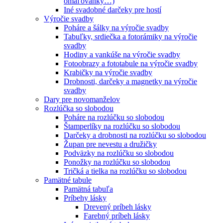
omaľovánky…)
Iné svadobné darčeky pre hostí
Výročie svadby
Poháre a šálky na výročie svadby
Tabuľky, srdiečka a fotorámiky na výročie
svadby
Hodiny a vankúše na výročie svadby
Fotoobrazy a fototabule na výročie svadby
Krabičky na výročie svadby
Drobnosti, darčeky a magnetky na výročie
svadby
Dary pre novomanželov
Rozlúčka so slobodou
Poháre na rozlúčku so slobodou
Štamperlíky na rozlúčku so slobodou
Darčeky a drobnosti na rozlúčku so slobodou
Župan pre nevestu a družičky
Podväzky na rozlúčku so slobodou
Ponožky na rozlúčku so slobodou
Tričká a tielka na rozlúčku so slobodou
Pamätné tabule
Pamätná tabuľa
Príbehy lásky
Drevený príbeh lásky
Farebný príbeh lásky