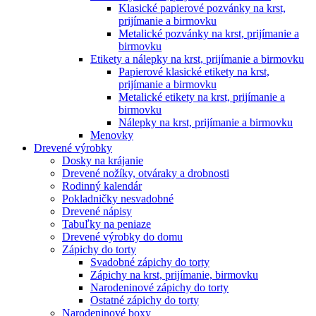
Klasické papierové pozvánky na krst,
prijímanie a birmovku
Metalické pozvánky na krst, prijímanie a
birmovku
Etikety a nálepky na krst, prijímanie a birmovku
Papierové klasické etikety na krst,
prijímanie a birmovku
Metalické etikety na krst, prijímanie a
birmovku
Nálepky na krst, prijímanie a birmovku
Menovky
Drevené výrobky
Dosky na krájanie
Drevené nožíky, otváraky a drobnosti
Rodinný kalendár
Pokladničky nesvadobné
Drevené nápisy
Tabuľky na peniaze
Drevené výrobky do domu
Zápichy do torty
Svadobné zápichy do torty
Zápichy na krst, prijímanie, birmovku
Narodeninové zápichy do torty
Ostatné zápichy do torty
Narodeninové boxy