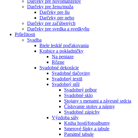
Darčeky pre novomanželov
Darčeky pre ženu/muža
Darčeky pre ňu
Darčeky pre neho
Darčeky pre zaľúbených
Darčeky pre svedka a svedkyňu
Príležitosti
Svadba
Biele lesklé poďakovania
Krabice a pokladničky
Na peniaze
Rôzne
Svadobné dekorácie
Svadobné tlačoviny
Svadobný textil
Svadobný stôl
Svadobný príbor
Svadobné sklo
Stojany s menami a závesné srdcia
Číslovanie stolov a nápisy
Svadobné zápichy
Výzdoba sály
Kniha hostí/fotoalbumy
Smerové šípky a tabule
Pamätné tabule