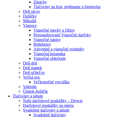
Zápichy
Tlačoviny na krst, prijímanie a birmovku
Deň otcov
Dušičky
Mikuláš
Vianoce
Vianočné mechy a čižmy
Personalizované Vianočné darčeky
Vianočné nápisy
Betlehemy
Adventné a vianočné svietniky
Vianočná keramika
Vianočné oblečenie
Deň detí
Deň matiek
Deň učiteľov
Veľká noc
Veľkonočné vrecúška
Valentín
Útulok ňufáčik
Tlačoviny a tabule
Naše darčekové poukážky – Dejwis
Darčekové poukážky na mieru
Svadobné tlačoviny a tabule
Svadobné tlačoviny