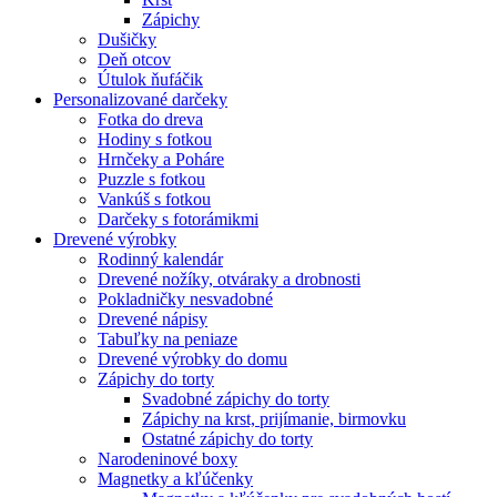
Zápichy
Dušičky
Deň otcov
Útulok ňufáčik
Personalizované darčeky
Fotka do dreva
Hodiny s fotkou
Hrnčeky a Poháre
Puzzle s fotkou
Vankúš s fotkou
Darčeky s fotorámikmi
Drevené výrobky
Rodinný kalendár
Drevené nožíky, otváraky a drobnosti
Pokladničky nesvadobné
Drevené nápisy
Tabuľky na peniaze
Drevené výrobky do domu
Zápichy do torty
Svadobné zápichy do torty
Zápichy na krst, prijímanie, birmovku
Ostatné zápichy do torty
Narodeninové boxy
Magnetky a kľúčenky