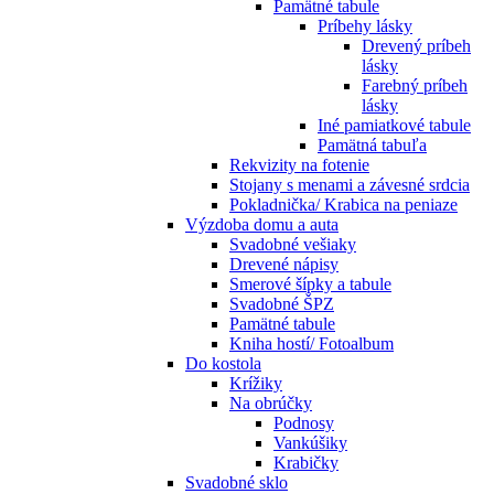
Pamätné tabule
Príbehy lásky
Drevený príbeh
lásky
Farebný príbeh
lásky
Iné pamiatkové tabule
Pamätná tabuľa
Rekvizity na fotenie
Stojany s menami a závesné srdcia
Pokladnička/ Krabica na peniaze
Výzdoba domu a auta
Svadobné vešiaky
Drevené nápisy
Smerové šípky a tabule
Svadobné ŠPZ
Pamätné tabule
Kniha hostí/ Fotoalbum
Do kostola
Krížiky
Na obrúčky
Podnosy
Vankúšiky
Krabičky
Svadobné sklo