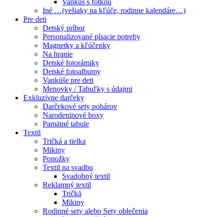
Vankúš s fotkou
Iné …(vešiaky na kľúče, rodinne kalendáre…)
Pre deti
Detský príbor
Personalizované písacie potreby
Magnetky a kľúčenky
Na hranie
Detské fotorámiky
Detské fotoalbumy
Vankúše pre deti
Menovky / Tabuľky s údajmi
Exkluzívne darčeky
Darčekové sety pohárov
Narodeninové boxy
Pamätné tabule
Textil
Tričká a tielka
Mikiny
Ponožky
Textil na svadbu
Svadobný textil
Reklamný textil
Tričká
Mikiny
Rodinné sety alebo Sety oblečenia