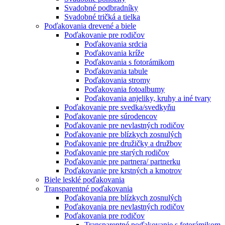
Svadobné podbradníky
Svadobné tričká a tielka
Poďakovania drevené a biele
Poďakovanie pre rodičov
Poďakovania srdcia
Poďakovania kríže
Poďakovania s fotorámikom
Poďakovania tabule
Poďakovania stromy
Poďakovania fotoalbumy
Poďakovania anjeliky, kruhy a iné tvary
Poďakovanie pre svedka/svedkyňu
Poďakovanie pre súrodencov
Poďakovanie pre nevlastných rodičov
Poďakovanie pre blízkych zosnulých
Poďakovanie pre družičky a družbov
Poďakovanie pre starých rodičov
Poďakovanie pre partnera/ partnerku
Poďakovanie pre krstných a kmotrov
Biele lesklé poďakovania
Transparentné poďakovania
Poďakovania pre blízkych zosnulých
Poďakovania pre nevlastných rodičov
Poďakovania pre rodičov
Transparentné poďakovanie s fotorámikom