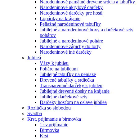
Narodeninové pamätné drevené srdcia a tabuľky
Narodeninové akrylové darčeky
Narodeninové darčeky pre hostí
Lopáriky na krájanie
Peňažné narodeninové tabuľky
Jubilejné a narodeninové boxy a darčekové sety
pohárov
Jubilejné a narodeninové poháre
Narodeninové zápichy do torty
Narodeninové iné darčeky
Jubileá
Vázy k jubileu
Poháre na jubileum
Jubilejné tabuľky na peniaze
Drevené tabuľky a srdiečka
Transparentné darčeky k jubileu
Jubilejné drevené dosky na krájanie
Jubilejné darčekové sety
Darčeky hosťom na oslave jubilea
Rozlúčka so slobodou
Svadba
Krst, prijímanie a birmovka
1.sv.prijímanie
Birmovka
Krst