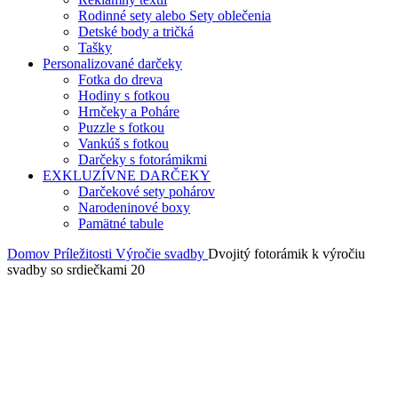
Rodinné sety alebo Sety oblečenia
Detské body a tričká
Tašky
Personalizované darčeky
Fotka do dreva
Hodiny s fotkou
Hrnčeky a Poháre
Puzzle s fotkou
Vankúš s fotkou
Darčeky s fotorámikmi
EXKLUZÍVNE DARČEKY
Darčekové sety pohárov
Narodeninové boxy
Pamätné tabule
Domov
Príležitosti
Výročie svadby
Dvojitý fotorámik k výročiu
svadby so srdiečkami 20