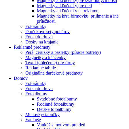
Magnetky a kľúčenky pre svadobných hostí
Magnetky a kľúčenky pre deti
Magnetky a kľúčenky na reklamu
Magnetky na krst, birmovku, prijímanie a iné
príležitosti
Fotorámiky
Darčekové sety pohárov
Fotka do dreva
Dosky na krájanie
Reklamné predmety
Perá, ceruzky a pastelky (písacie potreby)
Magnetky a kľúčenky
Textil (oblečenie) pre firmy
Reklamné tabule
Originálne darčekové predmety
Domov
Fotorámiky
Fotka do dreva
Fotoalbumy
Svadobné fotoalbumy
Rodinné fotoalbumy
Detské fotoalbumy
Menovky/ tabuľky
Vankúše
Vankúš s motívom pre deti