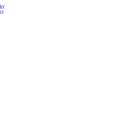
sky
ky