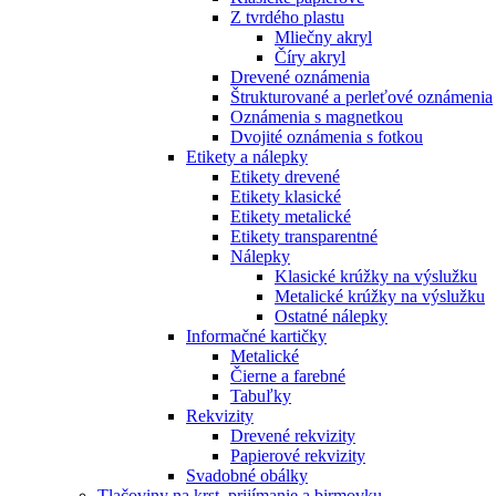
Z tvrdého plastu
Mliečny akryl
Číry akryl
Drevené oznámenia
Štrukturované a perleťové oznámenia
Oznámenia s magnetkou
Dvojité oznámenia s fotkou
Etikety a nálepky
Etikety drevené
Etikety klasické
Etikety metalické
Etikety transparentné
Nálepky
Klasické krúžky na výslužku
Metalické krúžky na výslužku
Ostatné nálepky
Informačné kartičky
Metalické
Čierne a farebné
Tabuľky
Rekvizity
Drevené rekvizity
Papierové rekvizity
Svadobné obálky
Tlačoviny na krst, prijímanie a birmovku