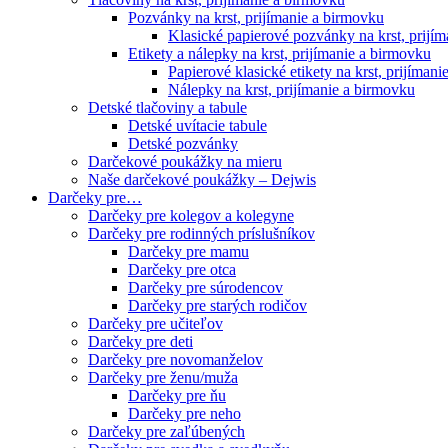
Pozvánky na krst, prijímanie a birmovku
Klasické papierové pozvánky na krst, prijí
Etikety a nálepky na krst, prijímanie a birmovku
Papierové klasické etikety na krst, prijíman
Nálepky na krst, prijímanie a birmovku
Detské tlačoviny a tabule
Detské uvítacie tabule
Detské pozvánky
Darčekové poukážky na mieru
Naše darčekové poukážky – Dejwis
Darčeky pre…
Darčeky pre kolegov a kolegyne
Darčeky pre rodinných príslušníkov
Darčeky pre mamu
Darčeky pre otca
Darčeky pre súrodencov
Darčeky pre starých rodičov
Darčeky pre učiteľov
Darčeky pre deti
Darčeky pre novomanželov
Darčeky pre ženu/muža
Darčeky pre ňu
Darčeky pre neho
Darčeky pre zaľúbených