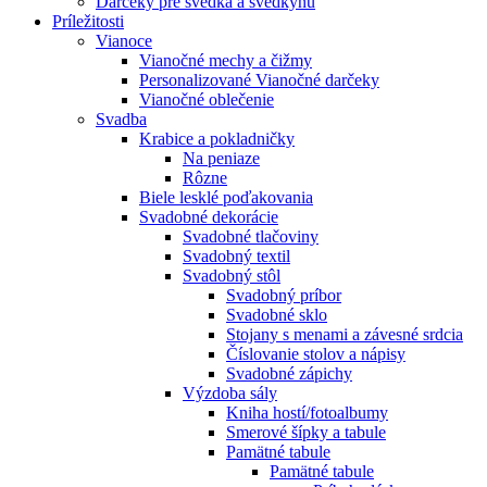
Darčeky pre svedka a svedkyňu
Príležitosti
Vianoce
Vianočné mechy a čižmy
Personalizované Vianočné darčeky
Vianočné oblečenie
Svadba
Krabice a pokladničky
Na peniaze
Rôzne
Biele lesklé poďakovania
Svadobné dekorácie
Svadobné tlačoviny
Svadobný textil
Svadobný stôl
Svadobný príbor
Svadobné sklo
Stojany s menami a závesné srdcia
Číslovanie stolov a nápisy
Svadobné zápichy
Výzdoba sály
Kniha hostí/fotoalbumy
Smerové šípky a tabule
Pamätné tabule
Pamätné tabule