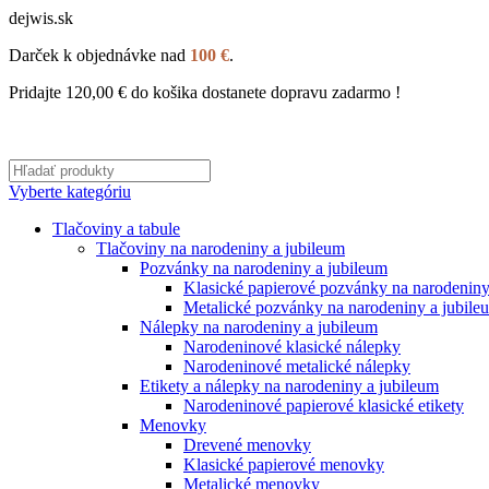
dejwis.sk
Darček k objednávke nad
100 €
.
Pridajte
120,00
€
do košika dostanete dopravu zadarmo !
Vyberte kategóriu
Tlačoviny a tabule
Tlačoviny na narodeniny a jubileum
Pozvánky na narodeniny a jubileum
Klasické papierové pozvánky na narodeniny
Metalické pozvánky na narodeniny a jubile
Nálepky na narodeniny a jubileum
Narodeninové klasické nálepky
Narodeninové metalické nálepky
Etikety a nálepky na narodeniny a jubileum
Narodeninové papierové klasické etikety
Menovky
Drevené menovky
Klasické papierové menovky
Metalické menovky