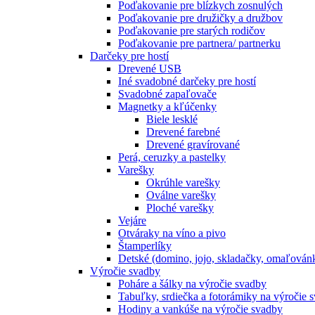
Poďakovanie pre blízkych zosnulých
Poďakovanie pre družičky a družbov
Poďakovanie pre starých rodičov
Poďakovanie pre partnera/ partnerku
Darčeky pre hostí
Drevené USB
Iné svadobné darčeky pre hostí
Svadobné zapaľovače
Magnetky a kľúčenky
Biele lesklé
Drevené farebné
Drevené gravírované
Perá, ceruzky a pastelky
Varešky
Okrúhle varešky
Oválne varešky
Ploché varešky
Vejáre
Otváraky na víno a pivo
Štamperlíky
Detské (domino, jojo, skladačky, omaľová
Výročie svadby
Poháre a šálky na výročie svadby
Tabuľky, srdiečka a fotorámiky na výročie 
Hodiny a vankúše na výročie svadby