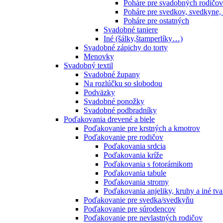
Poháre pre svadobných rodičov
Poháre pre svedkov, svedkyne,
Poháre pre ostatných
Svadobné taniere
Iné (šálky,štamperlíky…)
Svadobné zápichy do torty
Menovky
Svadobný textil
Svadobné župany
Na rozlúčku so slobodou
Podväzky
Svadobné ponožky
Svadobné podbradníky
Poďakovania drevené a biele
Poďakovanie pre krstných a kmotrov
Poďakovanie pre rodičov
Poďakovania srdcia
Poďakovania kríže
Poďakovania s fotorámikom
Poďakovania tabule
Poďakovania stromy
Poďakovania anjeliky, kruhy a iné tva
Poďakovanie pre svedka/svedkyňu
Poďakovanie pre súrodencov
Poďakovanie pre nevlastných rodičov