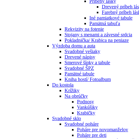
Príbehy lásky
Drevený príbeh lá
Farebný príbeh lás
Iné pamiatkové tabule
Pamätná tabuľa
Rekvizity na fotenie
Stojany s menami a závesné srdcia
Pokladnička/ Krabica na peniaze
Výzdoba domu a auta
Svadobné vešiaky
Drevené nápisy
Smerové šípky a tabule
Svadobné ŠPZ
Pamätné tabule
Kniha hostí/ Fotoalbum
Do kostola
Krížiky
Na obrúčky
Podnosy
Vankúšiky
Krabičky
Svadobné sklo
Svadobné poháre
Poháre pre novomanželov
Poháre pre deti