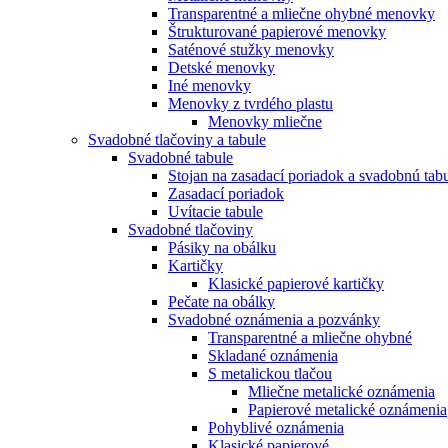
Transparentné a mliečne ohybné menovky
Štrukturované papierové menovky
Saténové stužky menovky
Detské menovky
Iné menovky
Menovky z tvrdého plastu
Menovky mliečne
Svadobné tlačoviny a tabule
Svadobné tabule
Stojan na zasadací poriadok a svadobnú tab
Zasadací poriadok
Uvítacie tabule
Svadobné tlačoviny
Pásiky na obálku
Kartičky
Klasické papierové kartičky
Pečate na obálky
Svadobné oznámenia a pozvánky
Transparentné a mliečne ohybné
Skladané oznámenia
S metalickou tlačou
Mliečne metalické oznámenia
Papierové metalické oznámenia
Pohyblivé oznámenia
Klasické papierové