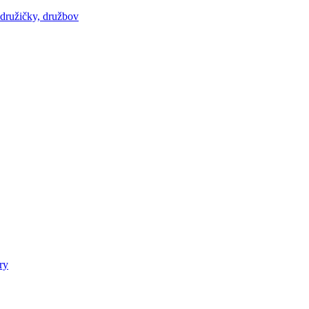
 družičky, družbov
ry