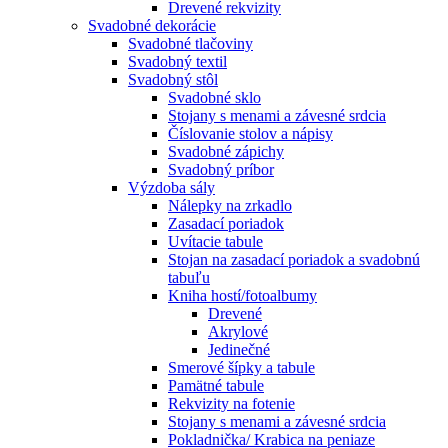
Drevené rekvizity
Svadobné dekorácie
Svadobné tlačoviny
Svadobný textil
Svadobný stôl
Svadobné sklo
Stojany s menami a závesné srdcia
Číslovanie stolov a nápisy
Svadobné zápichy
Svadobný príbor
Výzdoba sály
Nálepky na zrkadlo
Zasadací poriadok
Uvítacie tabule
Stojan na zasadací poriadok a svadobnú
tabuľu
Kniha hostí/fotoalbumy
Drevené
Akrylové
Jedinečné
Smerové šípky a tabule
Pamätné tabule
Rekvizity na fotenie
Stojany s menami a závesné srdcia
Pokladnička/ Krabica na peniaze