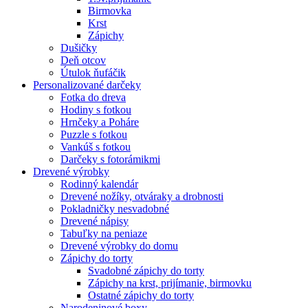
Birmovka
Krst
Zápichy
Dušičky
Deň otcov
Útulok ňufáčik
Personalizované darčeky
Fotka do dreva
Hodiny s fotkou
Hrnčeky a Poháre
Puzzle s fotkou
Vankúš s fotkou
Darčeky s fotorámikmi
Drevené výrobky
Rodinný kalendár
Drevené nožíky, otváraky a drobnosti
Pokladničky nesvadobné
Drevené nápisy
Tabuľky na peniaze
Drevené výrobky do domu
Zápichy do torty
Svadobné zápichy do torty
Zápichy na krst, prijímanie, birmovku
Ostatné zápichy do torty
Narodeninové boxy