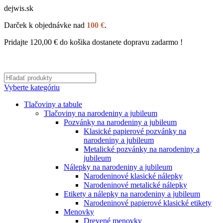
dejwis.sk
Darček k objednávke nad
100 €
.
Pridajte
120,00
€
do košika dostanete dopravu zadarmo !
Vyberte kategóriu
Tlačoviny a tabule
Tlačoviny na narodeniny a jubileum
Pozvánky na narodeniny a jubileum
Klasické papierové pozvánky na
narodeniny a jubileum
Metalické pozvánky na narodeniny a
jubileum
Nálepky na narodeniny a jubileum
Narodeninové klasické nálepky
Narodeninové metalické nálepky
Etikety a nálepky na narodeniny a jubileum
Narodeninové papierové klasické etikety
Menovky
Drevené menovky