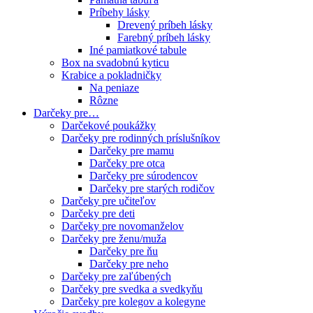
Príbehy lásky
Drevený príbeh lásky
Farebný príbeh lásky
Iné pamiatkové tabule
Box na svadobnú kyticu
Krabice a pokladničky
Na peniaze
Rôzne
Darčeky pre…
Darčekové poukážky
Darčeky pre rodinných príslušníkov
Darčeky pre mamu
Darčeky pre otca
Darčeky pre súrodencov
Darčeky pre starých rodičov
Darčeky pre učiteľov
Darčeky pre deti
Darčeky pre novomanželov
Darčeky pre ženu/muža
Darčeky pre ňu
Darčeky pre neho
Darčeky pre zaľúbených
Darčeky pre svedka a svedkyňu
Darčeky pre kolegov a kolegyne