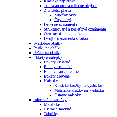
Klasické papierové
Transparentné a mliečne ohybné
Z tvrdého plastu
Mliečny akryl
Číry akryl
Drevené oznámenia
Štrukturované a perleťové oznámenia
Oznámenia s magnetkou
Dvojité oznámenia s fotkou
Svadobné obálky
Pásiky na obálku
Pečate na obálky
Etikety a nálepky
Etikety klasické
Etikety metalické
Etikety transparentné
Etikety drevené
Nálepky
Klasické krúžky na výslužku
Metalické krúžky na výslužku
Ostatné nálepky
Informačné kartičky
Metalické
Čierne a farebné
Tabuľky