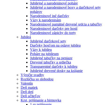
Jubilejné a narodeninové poháre
Jubilejné a narodeninové boxy a darčekové sety
pohárov
Narodeninové iné darčeky
Vázy k narodeninám
Narodeninové pamätné drevené srdcia a tabuľky
Narodeninové darčeky pre hostí
Narodeninové zápichy do torty
Jubileá
Jubilejné darčekové sety
Darčeky hosťom na oslave jubilea
Vázy k jubileu
Poháre na jubileum
Jubilejné tabuľky na peniaze
Drevené tabuľky a srdiečka
Transparentné darčeky k jubileu
Jubilejné drevené dosky na krájanie
Výročie svadby
Rozlúčka so slobodou
Valentín
Deň matiek
Deň detí
Deň učiteľov
Krst, prijímanie a birmovka
1.sv.prijímanie