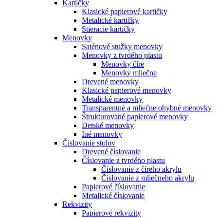
Kartičky
Klasické papierové kartičky
Metalické kartičky
Stieracie kartičky
Menovky
Saténové stužky menovky
Menovky z tvrdého plastu
Menovky číre
Menovky mliečne
Drevené menovky
Klasické papierové menovky
Metalické menovky
Transparentné a mliečne ohybné menovky
Štrukturované papierové menovky
Detské menovky
Iné menovky
Číslovanie stolov
Drevené číslovanie
Číslovanie z tvrdého plastu
Číslovanie z číreho akrylu
Číslovanie z mliečneho akrylu
Papierové číslovanie
Metalické číslovanie
Rekvizity
Papierové rekvizity