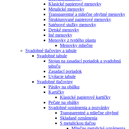
Klasické papierové menovky
Metalické menovky
Transparentné a mliečne ohybné menovky
Štrukturované papierové menovky
Saténové stužky menovky
Detské menovky
Iné menovky
Menovky z tvrdého plastu
Menovky mliečne
Svadobné tlačoviny a tabule
Svadobné tabule
Stojan na zasadací poriadok a svadobnú
tabuľu
Zasadací poriadok
Uvítacie tabule
Svadobné tlačoviny
Pásiky na obálku
Kartičky
Klasické papierové kartičky
Pečate na obálky
Svadobné oznámenia a pozvánky
Transparentné a mliečne ohybné
Skladané oznámenia
S metalickou tlačou
Mliečne metalické oznámenia