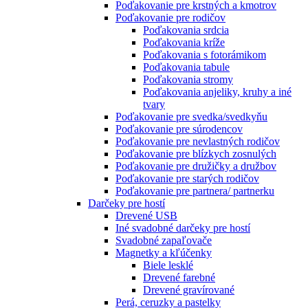
Poďakovanie pre krstných a kmotrov
Poďakovanie pre rodičov
Poďakovania srdcia
Poďakovania kríže
Poďakovania s fotorámikom
Poďakovania tabule
Poďakovania stromy
Poďakovania anjeliky, kruhy a iné
tvary
Poďakovanie pre svedka/svedkyňu
Poďakovanie pre súrodencov
Poďakovanie pre nevlastných rodičov
Poďakovanie pre blízkych zosnulých
Poďakovanie pre družičky a družbov
Poďakovanie pre starých rodičov
Poďakovanie pre partnera/ partnerku
Darčeky pre hostí
Drevené USB
Iné svadobné darčeky pre hostí
Svadobné zapaľovače
Magnetky a kľúčenky
Biele lesklé
Drevené farebné
Drevené gravírované
Perá, ceruzky a pastelky