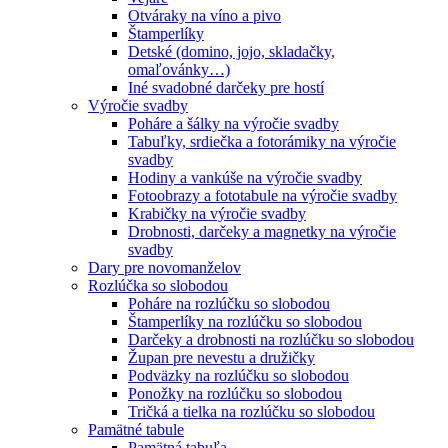
Otváraky na víno a pivo
Štamperlíky
Detské (domino, jojo, skladačky,
omaľovánky…)
Iné svadobné darčeky pre hostí
Výročie svadby
Poháre a šálky na výročie svadby
Tabuľky, srdiečka a fotorámiky na výročie
svadby
Hodiny a vankúše na výročie svadby
Fotoobrazy a fototabule na výročie svadby
Krabičky na výročie svadby
Drobnosti, darčeky a magnetky na výročie
svadby
Dary pre novomanželov
Rozlúčka so slobodou
Poháre na rozlúčku so slobodou
Štamperlíky na rozlúčku so slobodou
Darčeky a drobnosti na rozlúčku so slobodou
Župan pre nevestu a družičky
Podväzky na rozlúčku so slobodou
Ponožky na rozlúčku so slobodou
Tričká a tielka na rozlúčku so slobodou
Pamätné tabule
Pamätná tabuľa