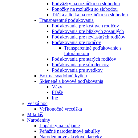
Podväzky na rozlúčku so slobodou
Ponožky na rozlúčku so slobodou
Tričká a tielka na rozlúčku so slobodou
Transparentné poďakovania
Poďakovania pre krstných rodičov
Poďakovania pre blízkych zosnulých
Poďakovania pre nevlastných rodičov
Poďakovania pre rodičov
Transparentné poďakovanie s
fotorámikom
Poďakovania pre starých rodičov
Poďakovania pre súrodencov
Poďakovania pre svedkov
Box na svadobnú kyticu
Sklenené a kovové poďakovania
Vázy
Fľaše
Iné
Veľká noc
Veľkonočné vrecúška
Mikuláš
Narodeniny
Lopáriky na krájanie
Peňažné narodeninové tabuľky
Narodeninové akrylové darčeky