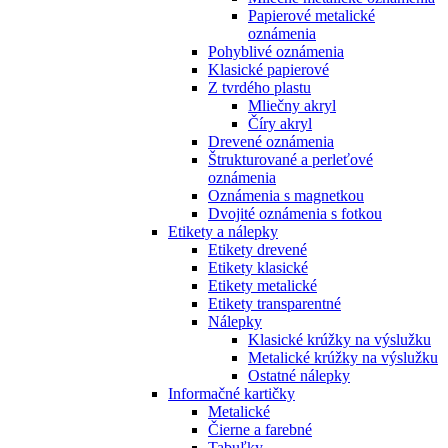
Papierové metalické
oznámenia
Pohyblivé oznámenia
Klasické papierové
Z tvrdého plastu
Mliečny akryl
Číry akryl
Drevené oznámenia
Štrukturované a perleťové
oznámenia
Oznámenia s magnetkou
Dvojité oznámenia s fotkou
Etikety a nálepky
Etikety drevené
Etikety klasické
Etikety metalické
Etikety transparentné
Nálepky
Klasické krúžky na výslužku
Metalické krúžky na výslužku
Ostatné nálepky
Informačné kartičky
Metalické
Čierne a farebné
Tabuľky