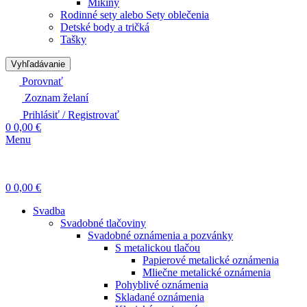
Mikiny
Rodinné sety alebo Sety oblečenia
Detské body a tričká
Tašky
Vyhľadávanie
Porovnať
Zoznam želaní
Prihlásiť / Registrovať
0
0,00
€
Menu
0
0,00
€
Svadba
Svadobné tlačoviny
Svadobné oznámenia a pozvánky
S metalickou tlačou
Papierové metalické oznámenia
Mliečne metalické oznámenia
Pohyblivé oznámenia
Skladané oznámenia