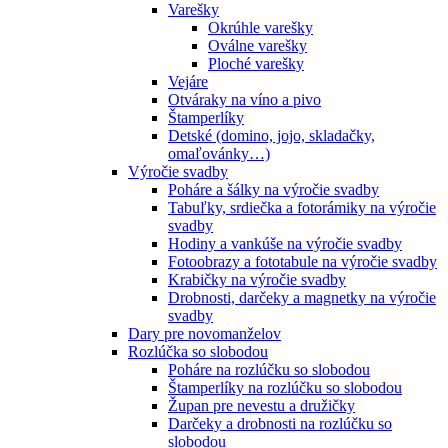
Varešky
Okrúhle varešky
Oválne varešky
Ploché varešky
Vejáre
Otváraky na víno a pivo
Štamperlíky
Detské (domino, jojo, skladačky,
omaľovánky…)
Výročie svadby
Poháre a šálky na výročie svadby
Tabuľky, srdiečka a fotorámiky na výročie
svadby
Hodiny a vankúše na výročie svadby
Fotoobrazy a fototabule na výročie svadby
Krabičky na výročie svadby
Drobnosti, darčeky a magnetky na výročie
svadby
Dary pre novomanželov
Rozlúčka so slobodou
Poháre na rozlúčku so slobodou
Štamperlíky na rozlúčku so slobodou
Župan pre nevestu a družičky
Darčeky a drobnosti na rozlúčku so
slobodou