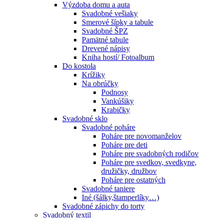
Výzdoba domu a auta
Svadobné vešiaky
Smerové šípky a tabule
Svadobné ŠPZ
Pamätné tabule
Drevené nápisy
Kniha hostí/ Fotoalbum
Do kostola
Krížiky
Na obrúčky
Podnosy
Vankúšiky
Krabičky
Svadobné sklo
Svadobné poháre
Poháre pre novomanželov
Poháre pre deti
Poháre pre svadobných rodičov
Poháre pre svedkov, svedkyne,
družičky, družbov
Poháre pre ostatných
Svadobné taniere
Iné (šálky,štamperlíky…)
Svadobné zápichy do torty
Svadobný textil