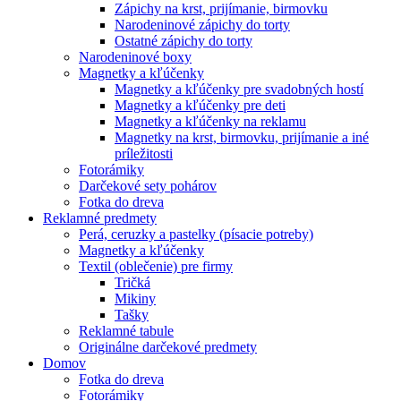
Zápichy na krst, prijímanie, birmovku
Narodeninové zápichy do torty
Ostatné zápichy do torty
Narodeninové boxy
Magnetky a kľúčenky
Magnetky a kľúčenky pre svadobných hostí
Magnetky a kľúčenky pre deti
Magnetky a kľúčenky na reklamu
Magnetky na krst, birmovku, prijímanie a iné
príležitosti
Fotorámiky
Darčekové sety pohárov
Fotka do dreva
Reklamné predmety
Perá, ceruzky a pastelky (písacie potreby)
Magnetky a kľúčenky
Textil (oblečenie) pre firmy
Tričká
Mikiny
Tašky
Reklamné tabule
Originálne darčekové predmety
Domov
Fotka do dreva
Fotorámiky