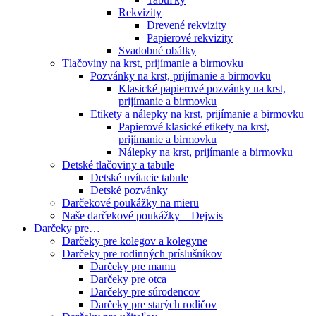
Rekvizity
Drevené rekvizity
Papierové rekvizity
Svadobné obálky
Tlačoviny na krst, prijímanie a birmovku
Pozvánky na krst, prijímanie a birmovku
Klasické papierové pozvánky na krst,
prijímanie a birmovku
Etikety a nálepky na krst, prijímanie a birmovku
Papierové klasické etikety na krst,
prijímanie a birmovku
Nálepky na krst, prijímanie a birmovku
Detské tlačoviny a tabule
Detské uvítacie tabule
Detské pozvánky
Darčekové poukážky na mieru
Naše darčekové poukážky – Dejwis
Darčeky pre…
Darčeky pre kolegov a kolegyne
Darčeky pre rodinných príslušníkov
Darčeky pre mamu
Darčeky pre otca
Darčeky pre súrodencov
Darčeky pre starých rodičov