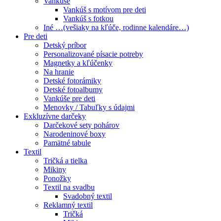
Vankúše
Vankúš s motívom pre deti
Vankúš s fotkou
Iné …(vešiaky na kľúče, rodinne kalendáre…)
Pre deti
Detský príbor
Personalizované písacie potreby
Magnetky a kľúčenky
Na hranie
Detské fotorámiky
Detské fotoalbumy
Vankúše pre deti
Menovky / Tabuľky s údajmi
Exkluzívne darčeky
Darčekové sety pohárov
Narodeninové boxy
Pamätné tabule
Textil
Tričká a tielka
Mikiny
Ponožky
Textil na svadbu
Svadobný textil
Reklamný textil
Tričká