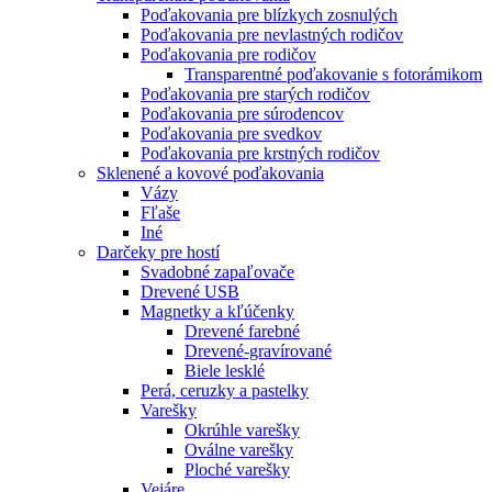
Poďakovania pre blízkych zosnulých
Poďakovania pre nevlastných rodičov
Poďakovania pre rodičov
Transparentné poďakovanie s fotorámikom
Poďakovania pre starých rodičov
Poďakovania pre súrodencov
Poďakovania pre svedkov
Poďakovania pre krstných rodičov
Sklenené a kovové poďakovania
Vázy
Fľaše
Iné
Darčeky pre hostí
Svadobné zapaľovače
Drevené USB
Magnetky a kľúčenky
Drevené farebné
Drevené-gravírované
Biele lesklé
Perá, ceruzky a pastelky
Varešky
Okrúhle varešky
Oválne varešky
Ploché varešky
Vejáre