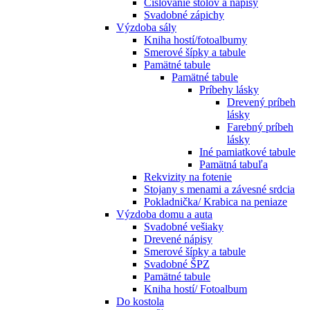
Číslovanie stolov a nápisy
Svadobné zápichy
Výzdoba sály
Kniha hostí/fotoalbumy
Smerové šípky a tabule
Pamätné tabule
Pamätné tabule
Príbehy lásky
Drevený príbeh
lásky
Farebný príbeh
lásky
Iné pamiatkové tabule
Pamätná tabuľa
Rekvizity na fotenie
Stojany s menami a závesné srdcia
Pokladnička/ Krabica na peniaze
Výzdoba domu a auta
Svadobné vešiaky
Drevené nápisy
Smerové šípky a tabule
Svadobné ŠPZ
Pamätné tabule
Kniha hostí/ Fotoalbum
Do kostola