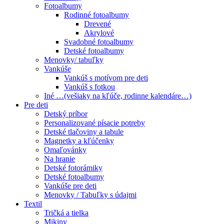
Fotoalbumy
Rodinné fotoalbumy
Drevené
Akrylové
Svadobné fotoalbumy
Detské fotoalbumy
Menovky/ tabuľky
Vankúše
Vankúš s motívom pre deti
Vankúš s fotkou
Iné …(vešiaky na kľúče, rodinne kalendáre…)
Pre deti
Detský príbor
Personalizované písacie potreby
Detské tlačoviny a tabule
Magnetky a kľúčenky
Omaľovánky
Na hranie
Detské fotorámiky
Detské fotoalbumy
Vankúše pre deti
Menovky / Tabuľky s údajmi
Textil
Tričká a tielka
Mikiny