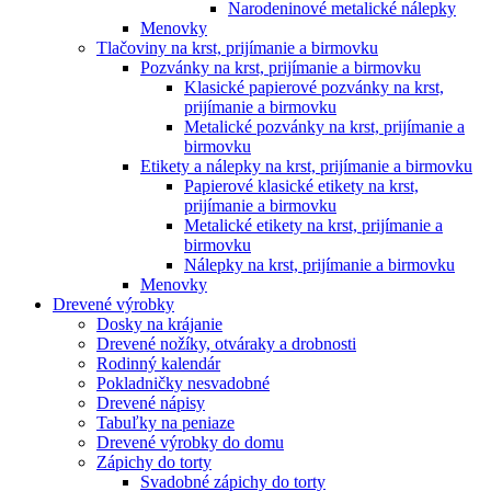
Narodeninové metalické nálepky
Menovky
Tlačoviny na krst, prijímanie a birmovku
Pozvánky na krst, prijímanie a birmovku
Klasické papierové pozvánky na krst,
prijímanie a birmovku
Metalické pozvánky na krst, prijímanie a
birmovku
Etikety a nálepky na krst, prijímanie a birmovku
Papierové klasické etikety na krst,
prijímanie a birmovku
Metalické etikety na krst, prijímanie a
birmovku
Nálepky na krst, prijímanie a birmovku
Menovky
Drevené výrobky
Dosky na krájanie
Drevené nožíky, otváraky a drobnosti
Rodinný kalendár
Pokladničky nesvadobné
Drevené nápisy
Tabuľky na peniaze
Drevené výrobky do domu
Zápichy do torty
Svadobné zápichy do torty