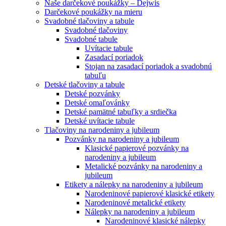
Naše darčekové poukážky – Dejwis
Darčekové poukážky na mieru
Svadobné tlačoviny a tabule
Svadobné tlačoviny
Svadobné tabule
Uvítacie tabule
Zasadací poriadok
Stojan na zasadací poriadok a svadobnú
tabuľu
Detské tlačoviny a tabule
Detské pozvánky
Detské omaľovánky
Detské pamätné tabuľky a srdiečka
Detské uvítacie tabule
Tlačoviny na narodeniny a jubileum
Pozvánky na narodeniny a jubileum
Klasické papierové pozvánky na
narodeniny a jubileum
Metalické pozvánky na narodeniny a
jubileum
Etikety a nálepky na narodeniny a jubileum
Narodeninové papierové klasické etikety
Narodeninové metalické etikety
Nálepky na narodeniny a jubileum
Narodeninové klasické nálepky