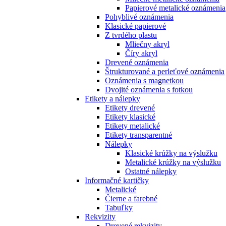
Papierové metalické oznámenia
Pohyblivé oznámenia
Klasické papierové
Z tvrdého plastu
Mliečny akryl
Číry akryl
Drevené oznámenia
Štrukturované a perleťové oznámenia
Oznámenia s magnetkou
Dvojité oznámenia s fotkou
Etikety a nálepky
Etikety drevené
Etikety klasické
Etikety metalické
Etikety transparentné
Nálepky
Klasické krúžky na výslužku
Metalické krúžky na výslužku
Ostatné nálepky
Informačné kartičky
Metalické
Čierne a farebné
Tabuľky
Rekvizity
Drevené rekvizity