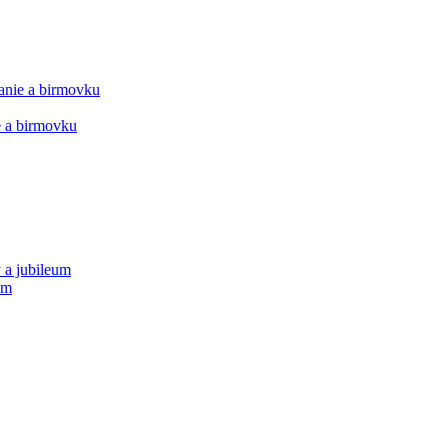
manie a birmovku
ie a birmovku
 a jubileum
um