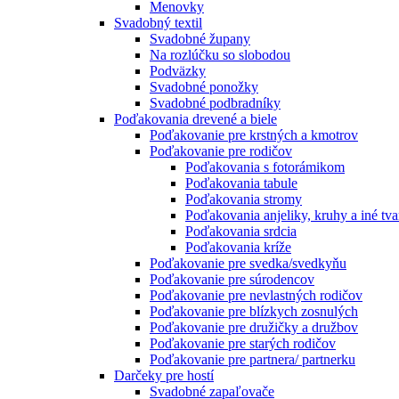
Menovky
Svadobný textil
Svadobné župany
Na rozlúčku so slobodou
Podväzky
Svadobné ponožky
Svadobné podbradníky
Poďakovania drevené a biele
Poďakovanie pre krstných a kmotrov
Poďakovanie pre rodičov
Poďakovania s fotorámikom
Poďakovania tabule
Poďakovania stromy
Poďakovania anjeliky, kruhy a iné tva
Poďakovania srdcia
Poďakovania kríže
Poďakovanie pre svedka/svedkyňu
Poďakovanie pre súrodencov
Poďakovanie pre nevlastných rodičov
Poďakovanie pre blízkych zosnulých
Poďakovanie pre družičky a družbov
Poďakovanie pre starých rodičov
Poďakovanie pre partnera/ partnerku
Darčeky pre hostí
Svadobné zapaľovače