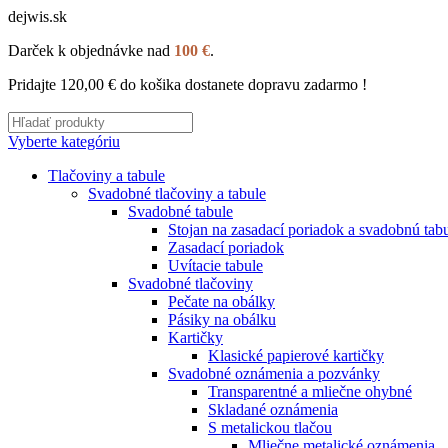
dejwis.sk
Darček k objednávke nad
100 €
.
Pridajte
120,00
€
do košika dostanete dopravu zadarmo !
Vyberte kategóriu
Tlačoviny a tabule
Svadobné tlačoviny a tabule
Svadobné tabule
Stojan na zasadací poriadok a svadobnú tab
Zasadací poriadok
Uvítacie tabule
Svadobné tlačoviny
Pečate na obálky
Pásiky na obálku
Kartičky
Klasické papierové kartičky
Svadobné oznámenia a pozvánky
Transparentné a mliečne ohybné
Skladané oznámenia
S metalickou tlačou
Mliečne metalické oznámenia