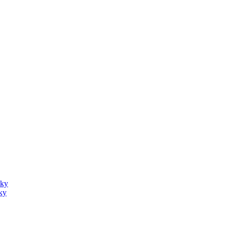
sky
ky