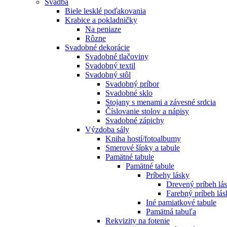
Svadba
Biele lesklé poďakovania
Krabice a pokladničky
Na peniaze
Rôzne
Svadobné dekorácie
Svadobné tlačoviny
Svadobný textil
Svadobný stôl
Svadobný príbor
Svadobné sklo
Stojany s menami a závesné srdcia
Číslovanie stolov a nápisy
Svadobné zápichy
Výzdoba sály
Kniha hostí/fotoalbumy
Smerové šípky a tabule
Pamätné tabule
Pamätné tabule
Príbehy lásky
Drevený príbeh lá
Farebný príbeh lás
Iné pamiatkové tabule
Pamätná tabuľa
Rekvizity na fotenie