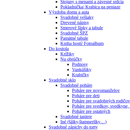
Stojany s menami a závesné srdcia
Pokladnička/ Krabica na peniaze
Výzdoba domu a auta
Svadobné vešiaky
Drevené nápisy
Smerové šípky a tabule
Svadobné ŠPZ
Pamätné tabule
Kniha hostí/ Fotoalbum
Do kostola
Krížiky
Na obrúčky
Podnosy
Vankúšiky
Krabičky
Svadobné sklo
Svadobné poháre
Poháre pre novomanželov
Poháre pre deti
Poháre pre svadobných rodičov
Poháre pre svedkov, svedkyne,
Poháre pre ostatných
Svadobné taniere
Iné (šálky,štamperlíky…)
Svadobné zápichy do torty