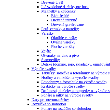
Drevené USB
Iné svadobné darčeky pre hostí
Magnetky a kľúčenky
Biele lesklé
Drevené farebné
Drevené gravírované
Perá, ceruzky a pastelky
Varešky
Okrúhle varešky
Oválne varešky
Ploché varešky
Vejáre
Otváraky na víno a pivo
Štamperlíky
Detské (domino, jojo, skladačky, omaľová
Výročie svadby
Tabuľky, srdiečka a fotorámiky na výročie 
Hodiny a vankúše na výročie svadby
Fotoobrazy a fototabule na výročie svadby
Krabičky na výročie svadby
Drobnosti, darčeky a magnetky na výročie 
Poháre a šálky na výročie svadby
Dary pre novomanželov
Rozlúčka so slobodou
Poháre na rozlúčku so slobodou