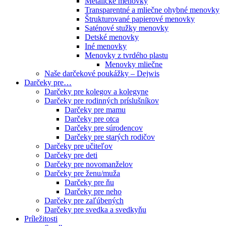
Metalické menovky
Transparentné a mliečne ohybné menovky
Štrukturované papierové menovky
Saténové stužky menovky
Detské menovky
Iné menovky
Menovky z tvrdého plastu
Menovky mliečne
Naše darčekové poukážky – Dejwis
Darčeky pre…
Darčeky pre kolegov a kolegyne
Darčeky pre rodinných príslušníkov
Darčeky pre mamu
Darčeky pre otca
Darčeky pre súrodencov
Darčeky pre starých rodičov
Darčeky pre učiteľov
Darčeky pre deti
Darčeky pre novomanželov
Darčeky pre ženu/muža
Darčeky pre ňu
Darčeky pre neho
Darčeky pre zaľúbených
Darčeky pre svedka a svedkyňu
Príležitosti