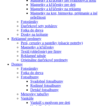
Magnetky a kľúčenky pre svadobných hostí
Magnetky a kľúčenky pre deti
Magnetky a kľúčenky na reklamu
Magnetky na krst, birmovku, prijímanie a iné
príležitosti
Fotorámiky
Darčekové sety pohárov
Fotka do dreva
Dosky na krájanie
Reklamné predmety
Perá, ceruzky a pastelky (písacie potreby)
Magnetky a kľúčenky
Textil (oblečenie) pre firmy
Reklamné tabule
Originálne darčekové predmety
Domov
Fotorámiky
Fotka do dreva
Fotoalbumy
Svadobné fotoalbumy
Rodinné fotoalbumy
Detské fotoalbumy
Menovky/ tabuľky
Vankúše
Vankúš s motívom pre deti