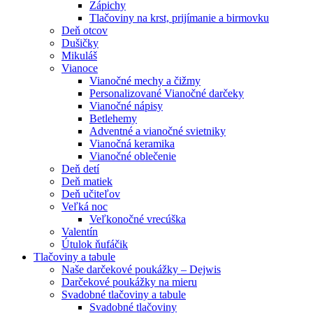
Zápichy
Tlačoviny na krst, prijímanie a birmovku
Deň otcov
Dušičky
Mikuláš
Vianoce
Vianočné mechy a čižmy
Personalizované Vianočné darčeky
Vianočné nápisy
Betlehemy
Adventné a vianočné svietniky
Vianočná keramika
Vianočné oblečenie
Deň detí
Deň matiek
Deň učiteľov
Veľká noc
Veľkonočné vrecúška
Valentín
Útulok ňufáčik
Tlačoviny a tabule
Naše darčekové poukážky – Dejwis
Darčekové poukážky na mieru
Svadobné tlačoviny a tabule
Svadobné tlačoviny