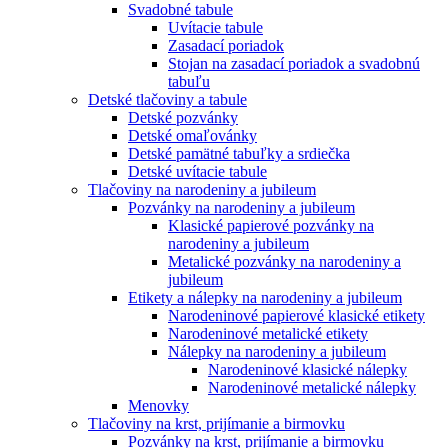
Svadobné tabule
Uvítacie tabule
Zasadací poriadok
Stojan na zasadací poriadok a svadobnú
tabuľu
Detské tlačoviny a tabule
Detské pozvánky
Detské omaľovánky
Detské pamätné tabuľky a srdiečka
Detské uvítacie tabule
Tlačoviny na narodeniny a jubileum
Pozvánky na narodeniny a jubileum
Klasické papierové pozvánky na
narodeniny a jubileum
Metalické pozvánky na narodeniny a
jubileum
Etikety a nálepky na narodeniny a jubileum
Narodeninové papierové klasické etikety
Narodeninové metalické etikety
Nálepky na narodeniny a jubileum
Narodeninové klasické nálepky
Narodeninové metalické nálepky
Menovky
Tlačoviny na krst, prijímanie a birmovku
Pozvánky na krst, prijímanie a birmovku