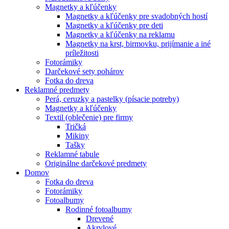
Magnetky a kľúčenky
Magnetky a kľúčenky pre svadobných hostí
Magnetky a kľúčenky pre deti
Magnetky a kľúčenky na reklamu
Magnetky na krst, birmovku, prijímanie a iné
príležitosti
Fotorámiky
Darčekové sety pohárov
Fotka do dreva
Reklamné predmety
Perá, ceruzky a pastelky (písacie potreby)
Magnetky a kľúčenky
Textil (oblečenie) pre firmy
Tričká
Mikiny
Tašky
Reklamné tabule
Originálne darčekové predmety
Domov
Fotka do dreva
Fotorámiky
Fotoalbumy
Rodinné fotoalbumy
Drevené
Akrylové