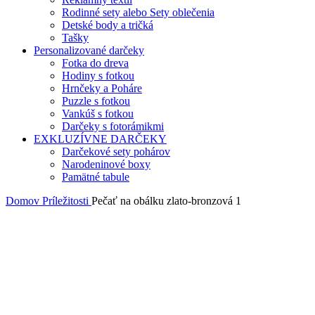
Rodinné sety alebo Sety oblečenia
Detské body a tričká
Tašky
Personalizované darčeky
Fotka do dreva
Hodiny s fotkou
Hrnčeky a Poháre
Puzzle s fotkou
Vankúš s fotkou
Darčeky s fotorámikmi
EXKLUZÍVNE DARČEKY
Darčekové sety pohárov
Narodeninové boxy
Pamätné tabule
Domov
Príležitosti
Pečať na obálku zlato-bronzová 1