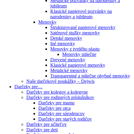
Metalické pozvánky na narodeniny a
jubileum
Klasické papierové pozvánky na
narodeniny a jubileum
Menovky
Štrukturované papierové menovky
Saténové stužky menovky
Detské menovky
Iné menovky
Menovky z tvrdého plastu
Menovky mliečne
Drevené menovky
Klasické papierové menovky
Metalické menovky
Transparentné a mliečne ohybné menovky
Naše darčekové poukážky – Dejwis
Darčeky pre…
Darčeky pre kolegov a kolegyne
Darčeky pre rodinných príslušníkov
Darčeky pre mamu
Darčeky pre otca
Darčeky pre súrodencov
Darčeky pre starých rodičov
Darčeky pre učiteľov
Darčeky pre deti