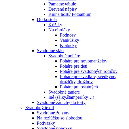
Pamätné tabule
Drevené nápisy
Kniha hostí/ Fotoalbum
Do kostola
Krížiky
Na obrúčky
Podnosy
Vankúšiky
Krabičky
Svadobné sklo
Svadobné poháre
Poháre pre novomanželov
Poháre pre deti
Poháre pre svadobných rodičov
Poháre pre svedkov, svedkyne,
družičky, družbov
Poháre pre ostatných
Svadobné taniere
Iné (šálky,štamperlíky…)
Svadobné zápichy do torty
Svadobný textil
Svadobné župany
Na rozlúčku so slobodou
Podväzky
Svadobné ponožky