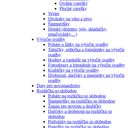
Oválne varešky
Ploché varešky
Vejáre
Otváraky na víno a pivo
Štamperlíky
Detské (domino, jojo, skladačky,
omaľovánky…)
Výročie svadby
Poháre a šálky na výročie svadby
Tabuľky, srdiečka a fotorámiky na výročie
svadby
Hodiny a vankúše na výročie svadby
Fotoobrazy a fototabule na výročie svadby
Krabičky na výročie svadby
Drobnosti, darčeky a magnetky na výročie
svadby
Dary pre novomanželov
Rozlúčka so slobodou
Poháre na rozlúčku so slobodou
Štamperlíky na rozlúčku so slobodou
Župan pre nevestu a družičky
Darčeky a drobnosti na rozlúčku so
slobodou
Podväzky na rozlúčku so slobodou
Ponožky na rozlúčku so slobodou