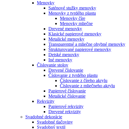
Menovky
Saténové stužky menovky
Menovky z tvrdého plastu
Menovky číre
Menovky mliečne
Drevené menovky
Klasické papierové menovky
Metalické menovky
Transparentné a mliečne ohybné menovky
Štrukturované papierové menovky
Detské menovky
Iné menovky
Číslovanie stolov
Drevené číslovanie
Číslovanie z tvrdého plastu
Číslovanie z číreho akrylu
Číslovanie z mliečneho akrylu
Papierové číslovanie
Metalické číslovanie
Rekvizity
Papierové rekvizity
Drevené rekvizity
Svadobné dekorácie
Svadobné tlačoviny
Svadobný textil