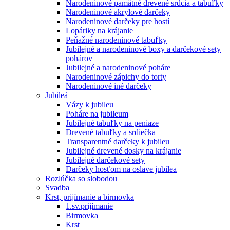
Narodeninové pamätné drevené srdcia a tabuľky
Narodeninové akrylové darčeky
Narodeninové darčeky pre hostí
Lopáriky na krájanie
Peňažné narodeninové tabuľky
Jubilejné a narodeninové boxy a darčekové sety
pohárov
Jubilejné a narodeninové poháre
Narodeninové zápichy do torty
Narodeninové iné darčeky
Jubileá
Vázy k jubileu
Poháre na jubileum
Jubilejné tabuľky na peniaze
Drevené tabuľky a srdiečka
Transparentné darčeky k jubileu
Jubilejné drevené dosky na krájanie
Jubilejné darčekové sety
Darčeky hosťom na oslave jubilea
Rozlúčka so slobodou
Svadba
Krst, prijímanie a birmovka
1.sv.prijímanie
Birmovka
Krst