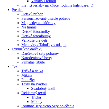
Vankúš s fotkou
Iné …(vešiaky na kľúče, rodinne kalendáre…)
Pre deti
Detský príbor
Personalizované písacie potreby
Magnetky a kľúčenky
Na hranie
Detské fotorámiky
Detské fotoalbumy
Vankúše pre deti
Menovky / Tabuľky s údajmi
Exkluzívne darčeky
Darčekové sety pohárov
Narodeninové boxy
Pamätné tabule
Textil
Tričká a tielka
Mikiny
Ponožky
Textil na svadbu
Svadobný textil
Reklamný textil
Tričká
Mikiny
Rodinné sety alebo Sety oblečenia