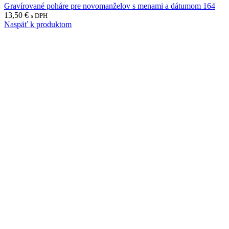
Gravírované poháre pre novomanželov s menami a dátumom 164
13,50
€
s DPH
Naspäť k produktom