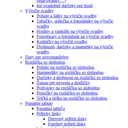
omaľovánky…)
Iné svadobné darčeky pre hostí
Výročie svadby
Poháre a šálky na výročie svadby
Tabuľky, srdiečka a fotorámiky na výročie
svadby
Hodiny a vankúše na výročie svadby
Fotoobrazy a fototabule na výročie svadby
Krabičky na výročie svadby
Drobnosti, darčeky a magnetky na výročie
svadby
Dary pre novomanželov
Rozlúčka so slobodou
Poháre na rozlúčku so slobodou
Štamperlíky na rozlúčku so slobodou
Darčeky a drobnosti na rozlúčku so slobodou
Župan pre nevestu a družičky
Podväzky na rozlúčku so slobodou
Ponožky na rozlúčku so slobodou
Tričká a tielka na rozlúčku so slobodou
Pamätné tabule
Pamätná tabuľa
Príbehy lásky
Drevený príbeh lásky
Farebný príbeh lásky