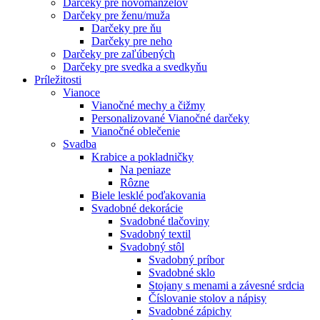
Darčeky pre novomanželov
Darčeky pre ženu/muža
Darčeky pre ňu
Darčeky pre neho
Darčeky pre zaľúbených
Darčeky pre svedka a svedkyňu
Príležitosti
Vianoce
Vianočné mechy a čižmy
Personalizované Vianočné darčeky
Vianočné oblečenie
Svadba
Krabice a pokladničky
Na peniaze
Rôzne
Biele lesklé poďakovania
Svadobné dekorácie
Svadobné tlačoviny
Svadobný textil
Svadobný stôl
Svadobný príbor
Svadobné sklo
Stojany s menami a závesné srdcia
Číslovanie stolov a nápisy
Svadobné zápichy