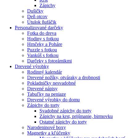
Zápichy
Dušičky
Deň otcov
Útulok ňufáčik
Personalizované darčeky
Fotka do dreva
Hodiny s fotkou
Hrnčeky a Poháre
Puzzle s fotkou
Vankúš s fotkou
Darčeky s fotorámikmi
Drevené výrobky
Rodinný kalendár
Drevené nožíky, otváraky a drobnosti
Pokladničky nesvadobné
Drevené nápisy
Tabuľky na peniaze
Drevené výrobky do domu
Zápichy do torty
Svadobné zápichy do torty
Zápichy na krst, prijímanie, birmovku
Ostatné zápichy do torty
Narodeninové boxy
Magnetky a kľúčenky