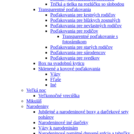
Tričká a tielka na rozlúčku so slobodou
Transparentné poďakovania
Poďakovania pre krstných rodičov
Poďakovania pre blízkych zosnulých
Poďakovania pre nevlastných rodičov
Poďakovania pre rodičov
Transparentné poďakovanie s
fotorámikom
Poďakovania pre starých rodičov
Poďakovania pre súrodencov
Poďakovania pre svedkov
Box na svadobnú kyticu
Sklenené a kovové poďakovania
Vázy
Fľaše
Iné
Veľká noc
Veľkonočné vrecúška
Mikuláš
Narodeniny
Jubilejné a narodeninové boxy a darčekové sety
pohárov
Narodeninové iné darčeky
Vázy k narodeninám
Narodeninové pamätné drevené srdcia a tabuľky