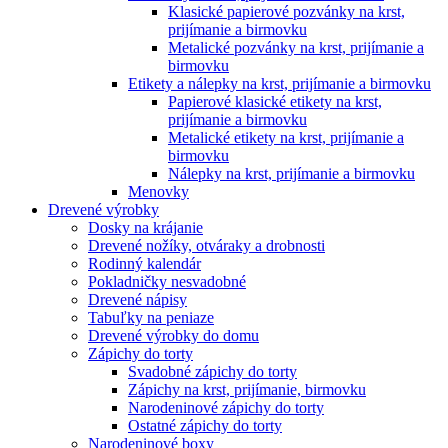
Klasické papierové pozvánky na krst,
prijímanie a birmovku
Metalické pozvánky na krst, prijímanie a
birmovku
Etikety a nálepky na krst, prijímanie a birmovku
Papierové klasické etikety na krst,
prijímanie a birmovku
Metalické etikety na krst, prijímanie a
birmovku
Nálepky na krst, prijímanie a birmovku
Menovky
Drevené výrobky
Dosky na krájanie
Drevené nožíky, otváraky a drobnosti
Rodinný kalendár
Pokladničky nesvadobné
Drevené nápisy
Tabuľky na peniaze
Drevené výrobky do domu
Zápichy do torty
Svadobné zápichy do torty
Zápichy na krst, prijímanie, birmovku
Narodeninové zápichy do torty
Ostatné zápichy do torty
Narodeninové boxy