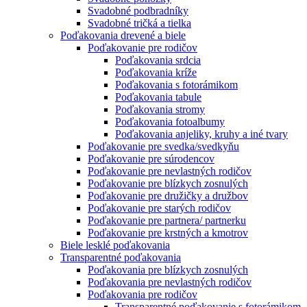
Svadobné podbradníky
Svadobné tričká a tielka
Poďakovania drevené a biele
Poďakovanie pre rodičov
Poďakovania srdcia
Poďakovania kríže
Poďakovania s fotorámikom
Poďakovania tabule
Poďakovania stromy
Poďakovania fotoalbumy
Poďakovania anjeliky, kruhy a iné tvary
Poďakovanie pre svedka/svedkyňu
Poďakovanie pre súrodencov
Poďakovanie pre nevlastných rodičov
Poďakovanie pre blízkych zosnulých
Poďakovanie pre družičky a družbov
Poďakovanie pre starých rodičov
Poďakovanie pre partnera/ partnerku
Poďakovanie pre krstných a kmotrov
Biele lesklé poďakovania
Transparentné poďakovania
Poďakovania pre blízkych zosnulých
Poďakovania pre nevlastných rodičov
Poďakovania pre rodičov
Transparentné poďakovanie s fotorámikom