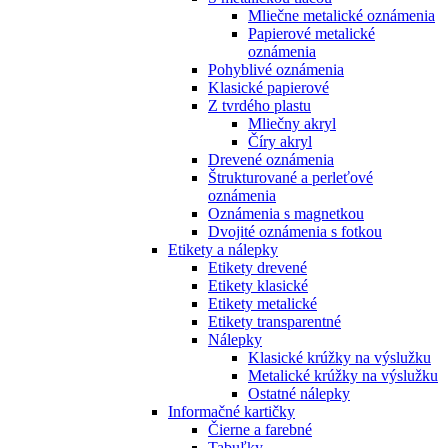
Mliečne metalické oznámenia
Papierové metalické
oznámenia
Pohyblivé oznámenia
Klasické papierové
Z tvrdého plastu
Mliečny akryl
Číry akryl
Drevené oznámenia
Štrukturované a perleťové
oznámenia
Oznámenia s magnetkou
Dvojité oznámenia s fotkou
Etikety a nálepky
Etikety drevené
Etikety klasické
Etikety metalické
Etikety transparentné
Nálepky
Klasické krúžky na výslužku
Metalické krúžky na výslužku
Ostatné nálepky
Informačné kartičky
Čierne a farebné
Tabuľky