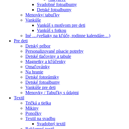
Svadobné fotoalbumy
Detské fotoalbumy
Menovky/ tabuľky
Vankúše
Vankúš s motívom pre deti
Vankúš s fotkou
Iné …(vešiaky na kľúče, rodinne kalendáre…)
Pre deti
Detský príbor
Personalizované písacie potreby
Detské tlačoviny a tabule
Magnetky a kľúčenky
Omaľovánky
Na hranie
Detské fotorámiky
Detské fotoalbumy
Vankúše pre deti
Menovky / Tabuľky s údajmi
Textil
Tričká a tielka
Mikiny
Ponožky
Textil na svadbu
Svadobný textil
Reklamný textil