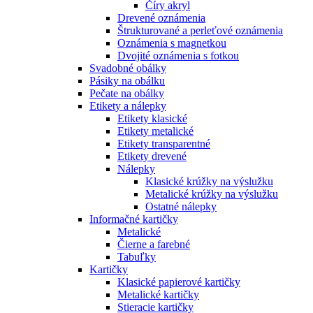
Číry akryl
Drevené oznámenia
Štrukturované a perleťové oznámenia
Oznámenia s magnetkou
Dvojité oznámenia s fotkou
Svadobné obálky
Pásiky na obálku
Pečate na obálky
Etikety a nálepky
Etikety klasické
Etikety metalické
Etikety transparentné
Etikety drevené
Nálepky
Klasické krúžky na výslužku
Metalické krúžky na výslužku
Ostatné nálepky
Informačné kartičky
Metalické
Čierne a farebné
Tabuľky
Kartičky
Klasické papierové kartičky
Metalické kartičky
Stieracie kartičky