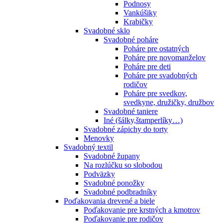
Podnosy
Vankúšiky
Krabičky
Svadobné sklo
Svadobné poháre
Poháre pre ostatných
Poháre pre novomanželov
Poháre pre deti
Poháre pre svadobných
rodičov
Poháre pre svedkov,
svedkyne, družičky, družbov
Svadobné taniere
Iné (šálky,štamperlíky…)
Svadobné zápichy do torty
Menovky
Svadobný textil
Svadobné župany
Na rozlúčku so slobodou
Podväzky
Svadobné ponožky
Svadobné podbradníky
Poďakovania drevené a biele
Poďakovanie pre krstných a kmotrov
Poďakovanie pre rodičov