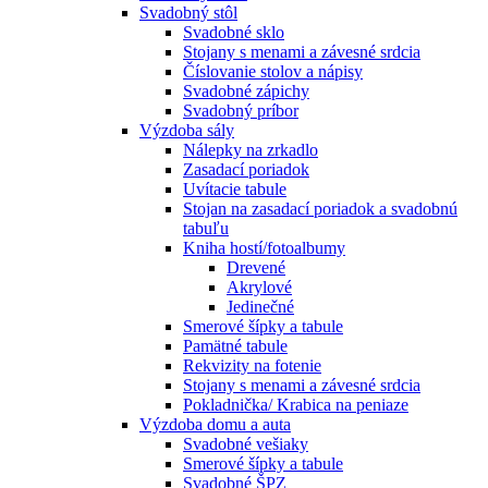
Svadobný stôl
Svadobné sklo
Stojany s menami a závesné srdcia
Číslovanie stolov a nápisy
Svadobné zápichy
Svadobný príbor
Výzdoba sály
Nálepky na zrkadlo
Zasadací poriadok
Uvítacie tabule
Stojan na zasadací poriadok a svadobnú
tabuľu
Kniha hostí/fotoalbumy
Drevené
Akrylové
Jedinečné
Smerové šípky a tabule
Pamätné tabule
Rekvizity na fotenie
Stojany s menami a závesné srdcia
Pokladnička/ Krabica na peniaze
Výzdoba domu a auta
Svadobné vešiaky
Smerové šípky a tabule
Svadobné ŠPZ