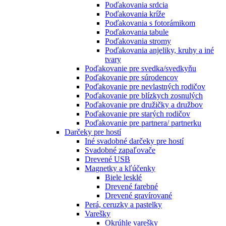
Poďakovania srdcia
Poďakovania kríže
Poďakovania s fotorámikom
Poďakovania tabule
Poďakovania stromy
Poďakovania anjeliky, kruhy a iné
tvary
Poďakovanie pre svedka/svedkyňu
Poďakovanie pre súrodencov
Poďakovanie pre nevlastných rodičov
Poďakovanie pre blízkych zosnulých
Poďakovanie pre družičky a družbov
Poďakovanie pre starých rodičov
Poďakovanie pre partnera/ partnerku
Darčeky pre hostí
Iné svadobné darčeky pre hostí
Svadobné zapaľovače
Drevené USB
Magnetky a kľúčenky
Biele lesklé
Drevené farebné
Drevené gravírované
Perá, ceruzky a pastelky
Varešky
Okrúhle varešky