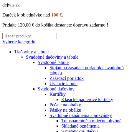
dejwis.sk
Darček k objednávke nad
100 €
.
Pridajte
120,00
€
do košika dostanete dopravu zadarmo !
Vyberte kategóriu
Tlačoviny a tabule
Svadobné tlačoviny a tabule
Svadobné tabule
Stojan na zasadací poriadok a svadobnú
tabuľu
Zasadací poriadok
Uvítacie tabule
Svadobné tlačoviny
Kartičky
Klasické papierové kartičky
Pečate na obálky
Pásiky na obálku
Svadobné oznámenia a pozvánky
Transparentné a mliečne ohybné
Skladané oznámenia
S metalickou tlačou