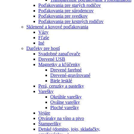
Poďakovania pre starých rodičov
Poďakovania pre súrodencov
Poďakovania pre svedkov
Poďakovania pre krstných rodičov
Sklenené a kovové poďakovania
Vázy
Fľaše
Iné
Darčeky pre hostí
Svadobné zapaľovače
Drevené USB
Magnetky a kľúčenky
Drevené farebné
Drevené-gravírované
Biele lesklé
Perá, ceruzky a pastelky
Varešky
Okrúhle varešky
Oválne varešky
Ploché varešky
Vejáre
Otváraky na víno a pivo
Štamperlíky
Detské (domino, jojo, skladačky,