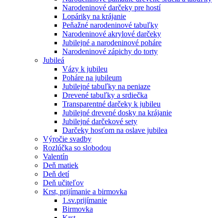
Narodeninové darčeky pre hostí
Lopáriky na krájanie
Peňažné narodeninové tabuľky
Narodeninové akrylové darčeky
Jubilejné a narodeninové poháre
Narodeninové zápichy do torty
Jubileá
Vázy k jubileu
Poháre na jubileum
Jubilejné tabuľky na peniaze
Drevené tabuľky a srdiečka
Transparentné darčeky k jubileu
Jubilejné drevené dosky na krájanie
Jubilejné darčekové sety
Darčeky hosťom na oslave jubilea
Výročie svadby
Rozlúčka so slobodou
Valentín
Deň matiek
Deň detí
Deň učiteľov
Krst, prijímanie a birmovka
1.sv.prijímanie
Birmovka
Krst