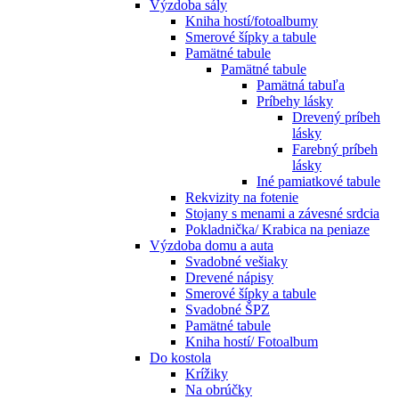
Výzdoba sály
Kniha hostí/fotoalbumy
Smerové šípky a tabule
Pamätné tabule
Pamätné tabule
Pamätná tabuľa
Príbehy lásky
Drevený príbeh
lásky
Farebný príbeh
lásky
Iné pamiatkové tabule
Rekvizity na fotenie
Stojany s menami a závesné srdcia
Pokladnička/ Krabica na peniaze
Výzdoba domu a auta
Svadobné vešiaky
Drevené nápisy
Smerové šípky a tabule
Svadobné ŠPZ
Pamätné tabule
Kniha hostí/ Fotoalbum
Do kostola
Krížiky
Na obrúčky