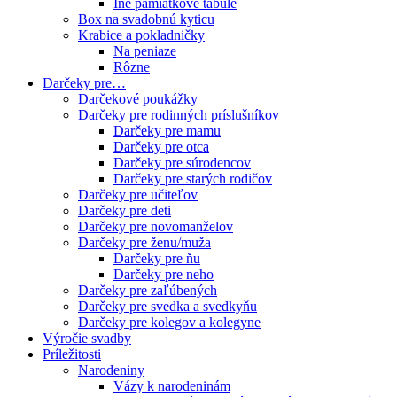
Iné pamiatkové tabule
Box na svadobnú kyticu
Krabice a pokladničky
Na peniaze
Rôzne
Darčeky pre…
Darčekové poukážky
Darčeky pre rodinných príslušníkov
Darčeky pre mamu
Darčeky pre otca
Darčeky pre súrodencov
Darčeky pre starých rodičov
Darčeky pre učiteľov
Darčeky pre deti
Darčeky pre novomanželov
Darčeky pre ženu/muža
Darčeky pre ňu
Darčeky pre neho
Darčeky pre zaľúbených
Darčeky pre svedka a svedkyňu
Darčeky pre kolegov a kolegyne
Výročie svadby
Príležitosti
Narodeniny
Vázy k narodeninám