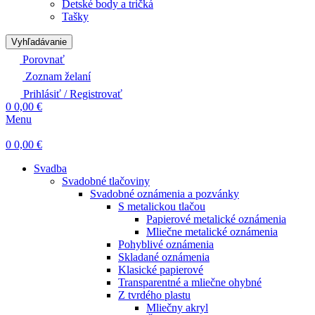
Detské body a tričká
Tašky
Vyhľadávanie
Porovnať
Zoznam želaní
Prihlásiť / Registrovať
0
0,00
€
Menu
0
0,00
€
Svadba
Svadobné tlačoviny
Svadobné oznámenia a pozvánky
S metalickou tlačou
Papierové metalické oznámenia
Mliečne metalické oznámenia
Pohyblivé oznámenia
Skladané oznámenia
Klasické papierové
Transparentné a mliečne ohybné
Z tvrdého plastu
Mliečny akryl