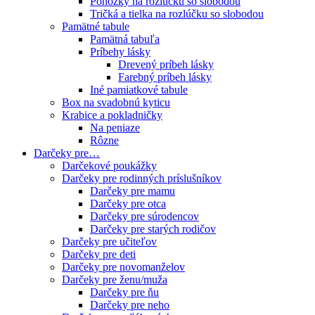
Ponožky na rozlúčku so slobodou
Tričká a tielka na rozlúčku so slobodou
Pamätné tabule
Pamätná tabuľa
Príbehy lásky
Drevený príbeh lásky
Farebný príbeh lásky
Iné pamiatkové tabule
Box na svadobnú kyticu
Krabice a pokladničky
Na peniaze
Rôzne
Darčeky pre…
Darčekové poukážky
Darčeky pre rodinných príslušníkov
Darčeky pre mamu
Darčeky pre otca
Darčeky pre súrodencov
Darčeky pre starých rodičov
Darčeky pre učiteľov
Darčeky pre deti
Darčeky pre novomanželov
Darčeky pre ženu/muža
Darčeky pre ňu
Darčeky pre neho