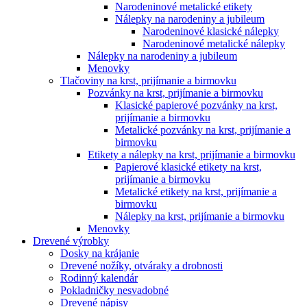
Narodeninové metalické etikety
Nálepky na narodeniny a jubileum
Narodeninové klasické nálepky
Narodeninové metalické nálepky
Nálepky na narodeniny a jubileum
Menovky
Tlačoviny na krst, prijímanie a birmovku
Pozvánky na krst, prijímanie a birmovku
Klasické papierové pozvánky na krst,
prijímanie a birmovku
Metalické pozvánky na krst, prijímanie a
birmovku
Etikety a nálepky na krst, prijímanie a birmovku
Papierové klasické etikety na krst,
prijímanie a birmovku
Metalické etikety na krst, prijímanie a
birmovku
Nálepky na krst, prijímanie a birmovku
Menovky
Drevené výrobky
Dosky na krájanie
Drevené nožíky, otváraky a drobnosti
Rodinný kalendár
Pokladničky nesvadobné
Drevené nápisy