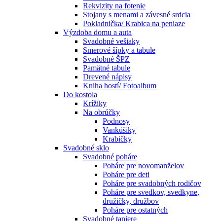
Rekvizity na fotenie
Stojany s menami a závesné srdcia
Pokladnička/ Krabica na peniaze
Výzdoba domu a auta
Svadobné vešiaky
Smerové šípky a tabule
Svadobné ŠPZ
Pamätné tabule
Drevené nápisy
Kniha hostí/ Fotoalbum
Do kostola
Krížiky
Na obrúčky
Podnosy
Vankúšiky
Krabičky
Svadobné sklo
Svadobné poháre
Poháre pre novomanželov
Poháre pre deti
Poháre pre svadobných rodičov
Poháre pre svedkov, svedkyne,
družičky, družbov
Poháre pre ostatných
Svadobné taniere