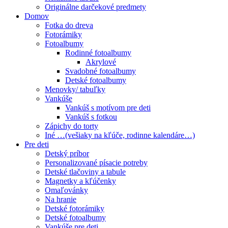
Originálne darčekové predmety
Domov
Fotka do dreva
Fotorámiky
Fotoalbumy
Rodinné fotoalbumy
Akrylové
Svadobné fotoalbumy
Detské fotoalbumy
Menovky/ tabuľky
Vankúše
Vankúš s motívom pre deti
Vankúš s fotkou
Zápichy do torty
Iné …(vešiaky na kľúče, rodinne kalendáre…)
Pre deti
Detský príbor
Personalizované písacie potreby
Detské tlačoviny a tabule
Magnetky a kľúčenky
Omaľovánky
Na hranie
Detské fotorámiky
Detské fotoalbumy
Vankúše pre deti