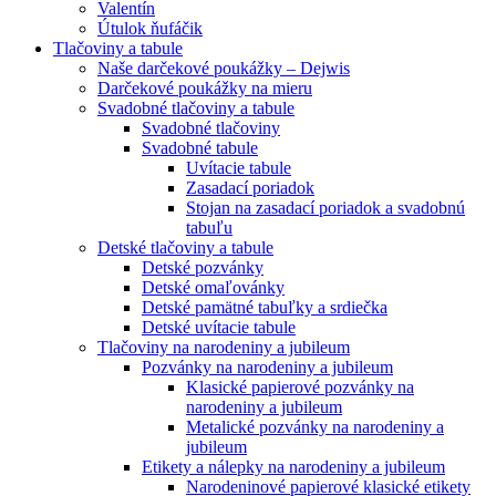
Valentín
Útulok ňufáčik
Tlačoviny a tabule
Naše darčekové poukážky – Dejwis
Darčekové poukážky na mieru
Svadobné tlačoviny a tabule
Svadobné tlačoviny
Svadobné tabule
Uvítacie tabule
Zasadací poriadok
Stojan na zasadací poriadok a svadobnú
tabuľu
Detské tlačoviny a tabule
Detské pozvánky
Detské omaľovánky
Detské pamätné tabuľky a srdiečka
Detské uvítacie tabule
Tlačoviny na narodeniny a jubileum
Pozvánky na narodeniny a jubileum
Klasické papierové pozvánky na
narodeniny a jubileum
Metalické pozvánky na narodeniny a
jubileum
Etikety a nálepky na narodeniny a jubileum
Narodeninové papierové klasické etikety