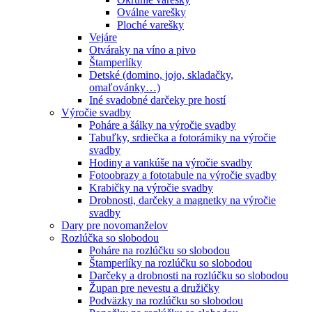
Oválne varešky
Ploché varešky
Vejáre
Otváraky na víno a pivo
Štamperlíky
Detské (domino, jojo, skladačky,
omaľovánky…)
Iné svadobné darčeky pre hostí
Výročie svadby
Poháre a šálky na výročie svadby
Tabuľky, srdiečka a fotorámiky na výročie
svadby
Hodiny a vankúše na výročie svadby
Fotoobrazy a fototabule na výročie svadby
Krabičky na výročie svadby
Drobnosti, darčeky a magnetky na výročie
svadby
Dary pre novomanželov
Rozlúčka so slobodou
Poháre na rozlúčku so slobodou
Štamperlíky na rozlúčku so slobodou
Darčeky a drobnosti na rozlúčku so slobodou
Župan pre nevestu a družičky
Podväzky na rozlúčku so slobodou