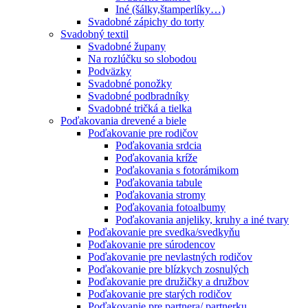
Iné (šálky,štamperlíky…)
Svadobné zápichy do torty
Svadobný textil
Svadobné župany
Na rozlúčku so slobodou
Podväzky
Svadobné ponožky
Svadobné podbradníky
Svadobné tričká a tielka
Poďakovania drevené a biele
Poďakovanie pre rodičov
Poďakovania srdcia
Poďakovania kríže
Poďakovania s fotorámikom
Poďakovania tabule
Poďakovania stromy
Poďakovania fotoalbumy
Poďakovania anjeliky, kruhy a iné tvary
Poďakovanie pre svedka/svedkyňu
Poďakovanie pre súrodencov
Poďakovanie pre nevlastných rodičov
Poďakovanie pre blízkych zosnulých
Poďakovanie pre družičky a družbov
Poďakovanie pre starých rodičov
Poďakovanie pre partnera/ partnerku