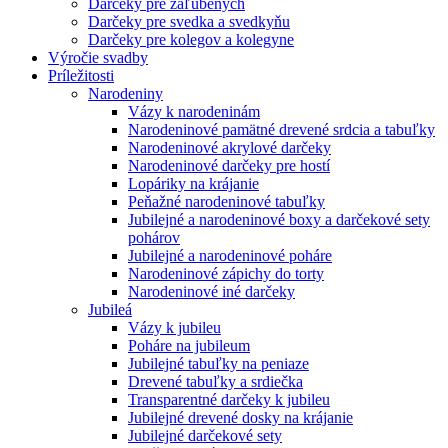
Darčeky pre zaľúbených
Darčeky pre svedka a svedkyňu
Darčeky pre kolegov a kolegyne
Výročie svadby
Príležitosti
Narodeniny
Vázy k narodeninám
Narodeninové pamätné drevené srdcia a tabuľky
Narodeninové akrylové darčeky
Narodeninové darčeky pre hostí
Lopáriky na krájanie
Peňažné narodeninové tabuľky
Jubilejné a narodeninové boxy a darčekové sety
pohárov
Jubilejné a narodeninové poháre
Narodeninové zápichy do torty
Narodeninové iné darčeky
Jubileá
Vázy k jubileu
Poháre na jubileum
Jubilejné tabuľky na peniaze
Drevené tabuľky a srdiečka
Transparentné darčeky k jubileu
Jubilejné drevené dosky na krájanie
Jubilejné darčekové sety