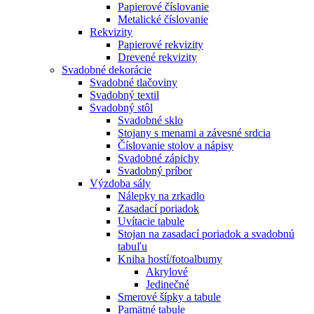
Papierové číslovanie
Metalické číslovanie
Rekvizity
Papierové rekvizity
Drevené rekvizity
Svadobné dekorácie
Svadobné tlačoviny
Svadobný textil
Svadobný stôl
Svadobné sklo
Stojany s menami a závesné srdcia
Číslovanie stolov a nápisy
Svadobné zápichy
Svadobný príbor
Výzdoba sály
Nálepky na zrkadlo
Zasadací poriadok
Uvítacie tabule
Stojan na zasadací poriadok a svadobnú
tabuľu
Kniha hostí/fotoalbumy
Akrylové
Jedinečné
Smerové šípky a tabule
Pamätné tabule