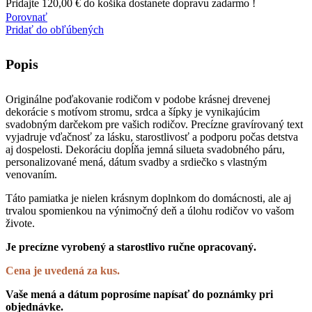
Pridajte
120,00
€
do košika dostanete dopravu zadarmo !
Porovnať
Pridať do obľúbených
Popis
Originálne poďakovanie rodičom v podobe krásnej drevenej
dekorácie s motívom stromu, srdca a šípky je vynikajúcim
svadobným darčekom pre vašich rodičov. Precízne gravírovaný text
vyjadruje vďačnosť za lásku, starostlivosť a podporu počas detstva
aj dospelosti. Dekoráciu dopĺňa jemná silueta svadobného páru,
personalizované mená, dátum svadby a srdiečko s vlastným
venovaním.
Táto pamiatka je nielen krásnym doplnkom do domácnosti, ale aj
trvalou spomienkou na výnimočný deň a úlohu rodičov vo vašom
živote.
Je precízne vyrobený a starostlivo ručne opracovaný.
Cena je uvedená za kus.
Vaše mená a dátum poprosíme napísať do poznámky pri
objednávke.