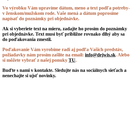
Vo výrobku Vám upravíme dátum, meno a text podľa potreby-
v ženskom/mužskom rode. Vaše mená a dátum poprosíme
napísať do poznámky pri objednávke.
Ak si vyberiete text na mieru, zadajte ho prosím do poznámky
pri objednávke. Text musí byť približne rovnako dlhý aby sa
do poďakovania zmestil.
Poďakovanie Vám vyrobíme radi aj podľa Vašich predstáv,
požiadavky nám prosím zašlite na email:
info@dejwis.sk
. Alebo
si môžete vybrať z našej ponuky
TU
.
Buďte s nami v kontakte. Sledujte nás na sociálnych sieťach a
nenechajte si ujsť novinky.