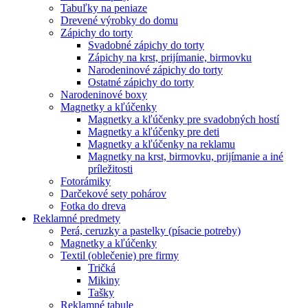
Tabuľky na peniaze
Drevené výrobky do domu
Zápichy do torty
Svadobné zápichy do torty
Zápichy na krst, prijímanie, birmovku
Narodeninové zápichy do torty
Ostatné zápichy do torty
Narodeninové boxy
Magnetky a kľúčenky
Magnetky a kľúčenky pre svadobných hostí
Magnetky a kľúčenky pre deti
Magnetky a kľúčenky na reklamu
Magnetky na krst, birmovku, prijímanie a iné
príležitosti
Fotorámiky
Darčekové sety pohárov
Fotka do dreva
Reklamné predmety
Perá, ceruzky a pastelky (písacie potreby)
Magnetky a kľúčenky
Textil (oblečenie) pre firmy
Tričká
Mikiny
Tašky
Reklamné tabule