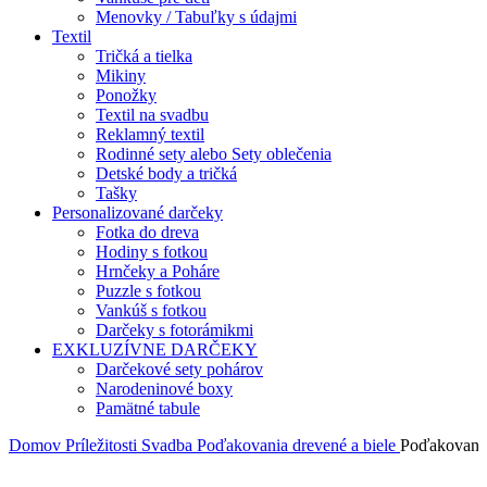
Menovky / Tabuľky s údajmi
Textil
Tričká a tielka
Mikiny
Ponožky
Textil na svadbu
Reklamný textil
Rodinné sety alebo Sety oblečenia
Detské body a tričká
Tašky
Personalizované darčeky
Fotka do dreva
Hodiny s fotkou
Hrnčeky a Poháre
Puzzle s fotkou
Vankúš s fotkou
Darčeky s fotorámikmi
EXKLUZÍVNE DARČEKY
Darčekové sety pohárov
Narodeninové boxy
Pamätné tabule
Domov
Príležitosti
Svadba
Poďakovania drevené a biele
Poďakovanie