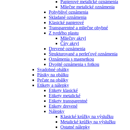
Papierové metalické oznámenia
Mliečne metalické oznámenia
Pohyblivé oznámenia
Skladané oznámenia
Klasické papierové
Transparentné a mliečne ohybné
Z tvrdého plastu
Mliečny akryl
Číry akryl
Drevené oznámenia
Štrukturované a perleťové oznámenia
Oznámenia s magnetkou
Dvojité oznámenia s fotkou
Svadobné obálky
Pásiky na obálku
Pečate na obálky
Etikety a nálepky
Etikety klasické
Etikety metalické
Etikety transparentné
Etikety drevené
Nálepky
Klasické krúžky na výslužku
Metalické krúžky na výslužku
Ostatné nálepky