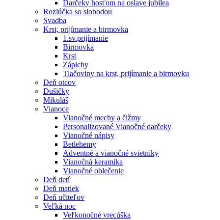
Darčeky hosťom na oslave jubilea
Rozlúčka so slobodou
Svadba
Krst, prijímanie a birmovka
1.sv.prijímanie
Birmovka
Krst
Zápichy
Tlačoviny na krst, prijímanie a birmovku
Deň otcov
Dušičky
Mikuláš
Vianoce
Vianočné mechy a čižmy
Personalizované Vianočné darčeky
Vianočné nápisy
Betlehemy
Adventné a vianočné svietniky
Vianočná keramika
Vianočné oblečenie
Deň detí
Deň matiek
Deň učiteľov
Veľká noc
Veľkonočné vrecúška