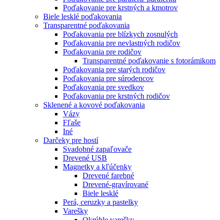
Poďakovanie pre krstných a kmotrov
Biele lesklé poďakovania
Transparentné poďakovania
Poďakovania pre blízkych zosnulých
Poďakovania pre nevlastných rodičov
Poďakovania pre rodičov
Transparentné poďakovanie s fotorámikom
Poďakovania pre starých rodičov
Poďakovania pre súrodencov
Poďakovania pre svedkov
Poďakovania pre krstných rodičov
Sklenené a kovové poďakovania
Vázy
Fľaše
Iné
Darčeky pre hostí
Svadobné zapaľovače
Drevené USB
Magnetky a kľúčenky
Drevené farebné
Drevené-gravírované
Biele lesklé
Perá, ceruzky a pastelky
Varešky
Okrúhle varešky