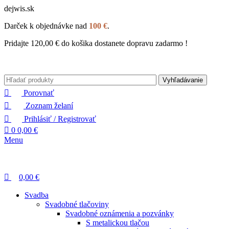
0
dejwis.sk
Darček k objednávke nad
100 €
.
Pridajte
120,00
€
do košika dostanete dopravu zadarmo !
Vyhľadávanie
Porovnať
Zoznam želaní
Prihlásiť / Registrovať
0
0,00
€
Menu
0,00
€
Svadba
Svadobné tlačoviny
Svadobné oznámenia a pozvánky
S metalickou tlačou