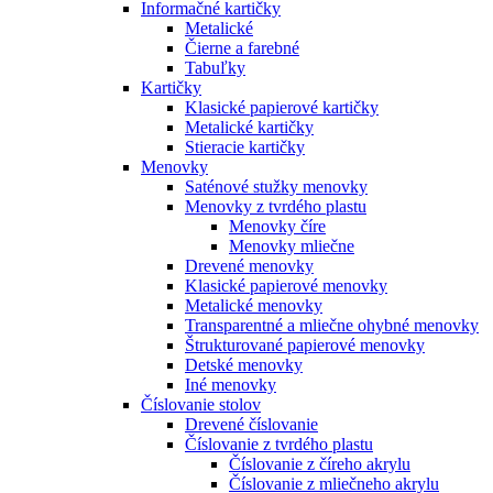
Informačné kartičky
Metalické
Čierne a farebné
Tabuľky
Kartičky
Klasické papierové kartičky
Metalické kartičky
Stieracie kartičky
Menovky
Saténové stužky menovky
Menovky z tvrdého plastu
Menovky číre
Menovky mliečne
Drevené menovky
Klasické papierové menovky
Metalické menovky
Transparentné a mliečne ohybné menovky
Štrukturované papierové menovky
Detské menovky
Iné menovky
Číslovanie stolov
Drevené číslovanie
Číslovanie z tvrdého plastu
Číslovanie z číreho akrylu
Číslovanie z mliečneho akrylu