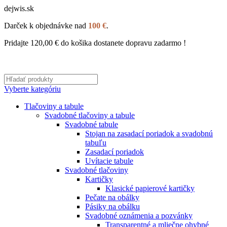
dejwis.sk
Darček k objednávke nad
100 €
.
Pridajte
120,00
€
do košika dostanete dopravu zadarmo !
Vyberte kategóriu
Tlačoviny a tabule
Svadobné tlačoviny a tabule
Svadobné tabule
Stojan na zasadací poriadok a svadobnú
tabuľu
Zasadací poriadok
Uvítacie tabule
Svadobné tlačoviny
Kartičky
Klasické papierové kartičky
Pečate na obálky
Pásiky na obálku
Svadobné oznámenia a pozvánky
Transparentné a mliečne ohybné