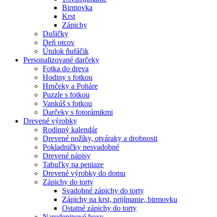
Birmovka
Krst
Zápichy
Dušičky
Deň otcov
Útulok ňufáčik
Personalizované darčeky
Fotka do dreva
Hodiny s fotkou
Hrnčeky a Poháre
Puzzle s fotkou
Vankúš s fotkou
Darčeky s fotorámikmi
Drevené výrobky
Rodinný kalendár
Drevené nožíky, otváraky a drobnosti
Pokladničky nesvadobné
Drevené nápisy
Tabuľky na peniaze
Drevené výrobky do domu
Zápichy do torty
Svadobné zápichy do torty
Zápichy na krst, prijímanie, birmovku
Ostatné zápichy do torty
Narodeninové boxy