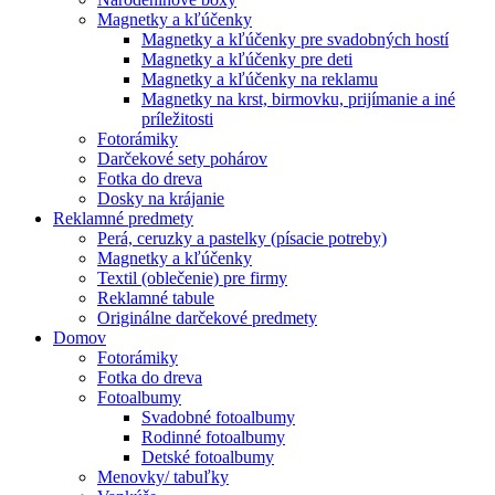
Magnetky a kľúčenky
Magnetky a kľúčenky pre svadobných hostí
Magnetky a kľúčenky pre deti
Magnetky a kľúčenky na reklamu
Magnetky na krst, birmovku, prijímanie a iné
príležitosti
Fotorámiky
Darčekové sety pohárov
Fotka do dreva
Dosky na krájanie
Reklamné predmety
Perá, ceruzky a pastelky (písacie potreby)
Magnetky a kľúčenky
Textil (oblečenie) pre firmy
Reklamné tabule
Originálne darčekové predmety
Domov
Fotorámiky
Fotka do dreva
Fotoalbumy
Svadobné fotoalbumy
Rodinné fotoalbumy
Detské fotoalbumy
Menovky/ tabuľky