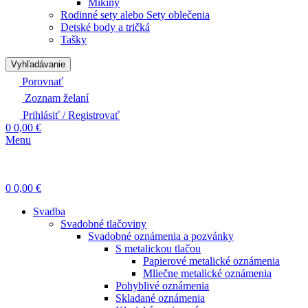
Mikiny
Rodinné sety alebo Sety oblečenia
Detské body a tričká
Tašky
Vyhľadávanie
Porovnať
Zoznam želaní
Prihlásiť / Registrovať
0
0,00
€
Menu
0
0,00
€
Svadba
Svadobné tlačoviny
Svadobné oznámenia a pozvánky
S metalickou tlačou
Papierové metalické oznámenia
Mliečne metalické oznámenia
Pohyblivé oznámenia
Skladané oznámenia