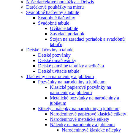
Naše darčekové poukážky – Dejwis
Darčekové poukážky na mieru
Svadobné tlačoviny a tabule
Svadobné tlačoviny
Svadobné tabule
Uvítacie tabule
Zasadací poriadok
Stojan na zasadací poriadok a svadobnú
tabuľu
Detské tlačoviny a tabule
Detské pozvánky
Detské omaľovánky
Detské pamätné tabuľky a srdiečka
Detské uvítacie tabule
Tlačoviny na narodeniny a jubileum
Pozvánky na narodeniny a jubileum
Klasické papierové pozvánky na
narodeniny a jubileum
Metalické pozvánky na narodeniny a
jubileum
Etikety a nálepky na narodeniny a jubileum
Narodeninové papierové klasické etikety
Narodeninové metalické etikety
Nálepky na narodeniny a jubileum
Narodeninové klasické nálepky