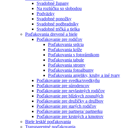
Svadobné župany
Na rozlúčku so slobodou
Podväzky
Svadobné ponožky
Svadobné podbradníky
Svadobné tričká a tielka
Poďakovania drevené a biele
Poďakovanie pre rodičov
Poďakovania srdcia
Poďakovania kríže
Poďakovania s fotorámikom
Poďakovania tabule
Poďakovania stromy
Poďakovania fotoalbumy
Poďakovania anjeliky, kruhy a iné tvary
Poďakovanie pre svedka/svedkyňu
Poďakovanie pre súrodencov
Poďakovanie pre nevlastných rodičov
Poďakovanie pre blízkych zosnulých
Poďakovanie pre družičky a družbov
Poďakovanie pre starých rodičov
Poďakovanie pre partnera/ partnerku
Poďakovanie pre krstných a kmotrov
Biele lesklé poďakovania
Transparentné poďakovania