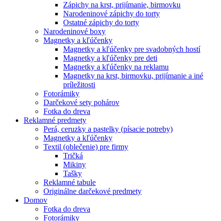
Zápichy na krst, prijímanie, birmovku
Narodeninové zápichy do torty
Ostatné zápichy do torty
Narodeninové boxy
Magnetky a kľúčenky
Magnetky a kľúčenky pre svadobných hostí
Magnetky a kľúčenky pre deti
Magnetky a kľúčenky na reklamu
Magnetky na krst, birmovku, prijímanie a iné
príležitosti
Fotorámiky
Darčekové sety pohárov
Fotka do dreva
Reklamné predmety
Perá, ceruzky a pastelky (písacie potreby)
Magnetky a kľúčenky
Textil (oblečenie) pre firmy
Tričká
Mikiny
Tašky
Reklamné tabule
Originálne darčekové predmety
Domov
Fotka do dreva
Fotorámiky