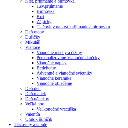
Krst, prijímanie a birmovka
1.sv.prijímanie
Birmovka
Krst
Zápichy
Tlačoviny na krst, prijímanie a birmovku
Deň otcov
Dušičky
Mikuláš
Vianoce
Vianočné mechy a čižmy
Personalizované Vianočné darčeky
Vianočné nápisy
Betlehemy
Adventné a vianočné svietniky
Vianočná keramika
Vianočné oblečenie
Deň detí
Deň matiek
Deň učiteľov
Veľká noc
Veľkonočné vrecúška
Valentín
Útulok ňufáčik
Tlačoviny a tabule