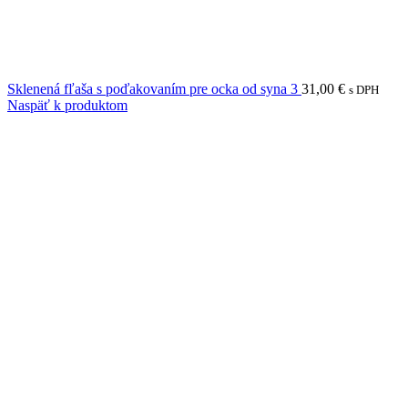
Sklenená fľaša s poďakovaním pre ocka od syna 3
31,00
€
s DPH
Naspäť k produktom