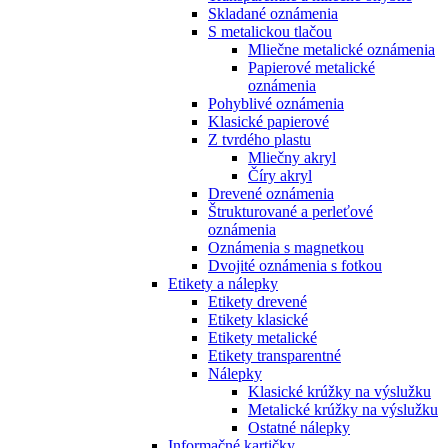
Skladané oznámenia
S metalickou tlačou
Mliečne metalické oznámenia
Papierové metalické
oznámenia
Pohyblivé oznámenia
Klasické papierové
Z tvrdého plastu
Mliečny akryl
Číry akryl
Drevené oznámenia
Štrukturované a perleťové
oznámenia
Oznámenia s magnetkou
Dvojité oznámenia s fotkou
Etikety a nálepky
Etikety drevené
Etikety klasické
Etikety metalické
Etikety transparentné
Nálepky
Klasické krúžky na výslužku
Metalické krúžky na výslužku
Ostatné nálepky
Informačné kartičky