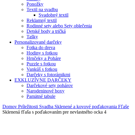
Ponožky
Textil na svadbu
Svadobný textil
Reklamný textil
Rodinné sety alebo Sety oblečenia
Detské body a tričká
Tašky
Personalizované darčeky
Fotka do dreva
Hodiny s fotkou
Hrnčeky a Poháre
Puzzle s fotkou
Vankúš s fotkou
Darčeky s fotorámikmi
EXKLUZÍVNE DARČEKY
Darčekové sety pohárov
Narodeninové boxy
Pamätné tabule
Domov
Príležitosti
Svadba
Sklenené a kovové poďakovania
Fľaše
Sklenená fľaša s poďakovaním pre nevlastného ocka 4