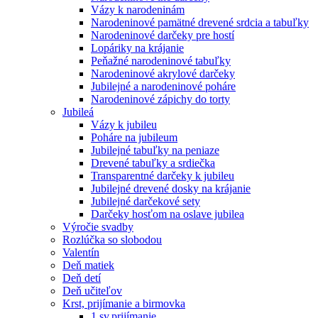
Vázy k narodeninám
Narodeninové pamätné drevené srdcia a tabuľky
Narodeninové darčeky pre hostí
Lopáriky na krájanie
Peňažné narodeninové tabuľky
Narodeninové akrylové darčeky
Jubilejné a narodeninové poháre
Narodeninové zápichy do torty
Jubileá
Vázy k jubileu
Poháre na jubileum
Jubilejné tabuľky na peniaze
Drevené tabuľky a srdiečka
Transparentné darčeky k jubileu
Jubilejné drevené dosky na krájanie
Jubilejné darčekové sety
Darčeky hosťom na oslave jubilea
Výročie svadby
Rozlúčka so slobodou
Valentín
Deň matiek
Deň detí
Deň učiteľov
Krst, prijímanie a birmovka
1.sv.prijímanie