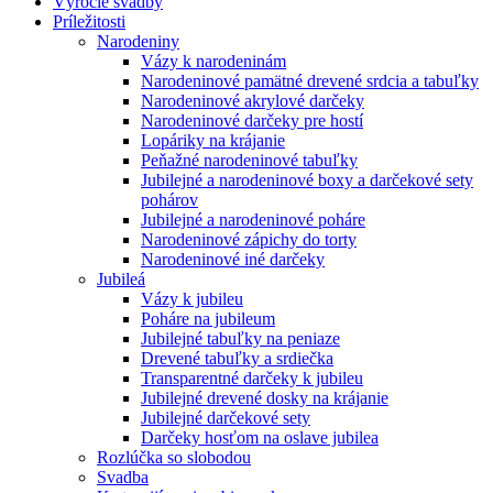
Výročie svadby
Príležitosti
Narodeniny
Vázy k narodeninám
Narodeninové pamätné drevené srdcia a tabuľky
Narodeninové akrylové darčeky
Narodeninové darčeky pre hostí
Lopáriky na krájanie
Peňažné narodeninové tabuľky
Jubilejné a narodeninové boxy a darčekové sety
pohárov
Jubilejné a narodeninové poháre
Narodeninové zápichy do torty
Narodeninové iné darčeky
Jubileá
Vázy k jubileu
Poháre na jubileum
Jubilejné tabuľky na peniaze
Drevené tabuľky a srdiečka
Transparentné darčeky k jubileu
Jubilejné drevené dosky na krájanie
Jubilejné darčekové sety
Darčeky hosťom na oslave jubilea
Rozlúčka so slobodou
Svadba