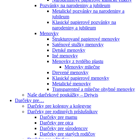
Pozvánky na narodeniny a jubileum
Metalické pozvánky na narodeniny a
jubileum
Klasické papierové pozvánky na
narodeniny a jubileum
Menovky
Štrukturované papierové menovky
Saténové stužky menovky
Detské menovky
Iné menovky
Menovky z tvrdého plastu
Menovky mliečne
Drevené menovky
Klasické papierové menovky
Metalické menovky
Transparentné a mliečne ohybné menovky
Naše darčekové poukážky – Dejwis
Darčeky pre…
Darčeky pre kolegov a kolegyne
Darčeky pre rodinných príslušníkov
Darčeky pre mamu
Darčeky pre otca
Darčeky pre súrodencov
Darčeky pre starých rodičov