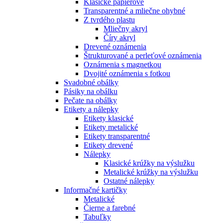
Klasické papierové
Transparentné a mliečne ohybné
Z tvrdého plastu
Mliečny akryl
Číry akryl
Drevené oznámenia
Štrukturované a perleťové oznámenia
Oznámenia s magnetkou
Dvojité oznámenia s fotkou
Svadobné obálky
Pásiky na obálku
Pečate na obálky
Etikety a nálepky
Etikety klasické
Etikety metalické
Etikety transparentné
Etikety drevené
Nálepky
Klasické krúžky na výslužku
Metalické krúžky na výslužku
Ostatné nálepky
Informačné kartičky
Metalické
Čierne a farebné
Tabuľky