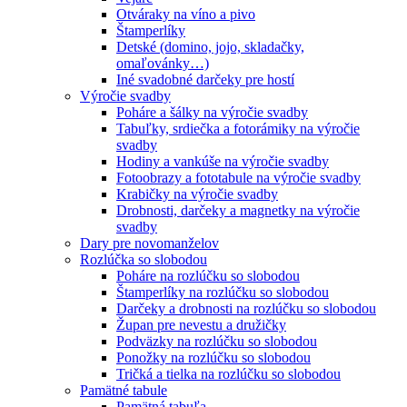
Otváraky na víno a pivo
Štamperlíky
Detské (domino, jojo, skladačky,
omaľovánky…)
Iné svadobné darčeky pre hostí
Výročie svadby
Poháre a šálky na výročie svadby
Tabuľky, srdiečka a fotorámiky na výročie
svadby
Hodiny a vankúše na výročie svadby
Fotoobrazy a fototabule na výročie svadby
Krabičky na výročie svadby
Drobnosti, darčeky a magnetky na výročie
svadby
Dary pre novomanželov
Rozlúčka so slobodou
Poháre na rozlúčku so slobodou
Štamperlíky na rozlúčku so slobodou
Darčeky a drobnosti na rozlúčku so slobodou
Župan pre nevestu a družičky
Podväzky na rozlúčku so slobodou
Ponožky na rozlúčku so slobodou
Tričká a tielka na rozlúčku so slobodou
Pamätné tabule
Pamätná tabuľa