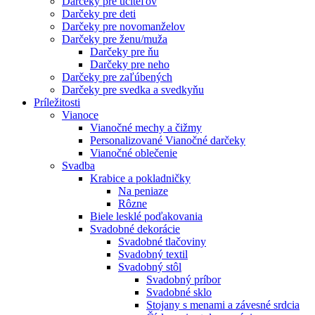
Darčeky pre učiteľov
Darčeky pre deti
Darčeky pre novomanželov
Darčeky pre ženu/muža
Darčeky pre ňu
Darčeky pre neho
Darčeky pre zaľúbených
Darčeky pre svedka a svedkyňu
Príležitosti
Vianoce
Vianočné mechy a čižmy
Personalizované Vianočné darčeky
Vianočné oblečenie
Svadba
Krabice a pokladničky
Na peniaze
Rôzne
Biele lesklé poďakovania
Svadobné dekorácie
Svadobné tlačoviny
Svadobný textil
Svadobný stôl
Svadobný príbor
Svadobné sklo
Stojany s menami a závesné srdcia