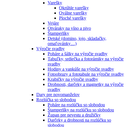
Varešky
Okrúhle varešky
Oválne varešky
Ploché varešky
Vejáre
Otváraky na víno a pivo
Štamperlíky
Detské (domino, jojo, skladačky,
omaľovánky…)
Výročie svadby
Poháre a šálky na výročie svadby
Tabuľky, srdiečka a fotorámiky na výročie
svadby
Hodiny a vankúše na výročie svadby
Fotoobrazy a fototabule na výročie svadby
Krabičky na výročie svadby
Drobnosti, darčeky a magnetky na výročie
svadby
Dary pre novomanželov
Rozlúčka so slobodou
Poháre na rozlúčku so slobodou
Štamperlíky na rozlúčku so slobodou
Župan pre nevestu a družičky
Darčeky a drobnosti na rozlúčku so
slobodou