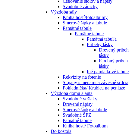
Číslovanie stolov a nápisy
Svadobné zápichy
Výzdoba sály
Kniha hostí/fotoalbumy
Smerové šípky a tabule
Pamätné tabule
Pamätné tabule
Pamätná tabuľa
Príbehy lásky
Drevený príbeh
lásky
Farebný príbeh
lásky
Iné pamiatkové tabule
Rekvizity na fotenie
Stojany s menami a závesné srdcia
Pokladnička/ Krabica na peniaze
Výzdoba domu a auta
Svadobné vešiaky
Drevené nápisy
Smerové šípky a tabule
Svadobné ŠPZ
Pamätné tabule
Kniha hostí/ Fotoalbum
Do kostola