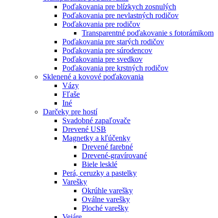
Poďakovania pre blízkych zosnulých
Poďakovania pre nevlastných rodičov
Poďakovania pre rodičov
Transparentné poďakovanie s fotorámikom
Poďakovania pre starých rodičov
Poďakovania pre súrodencov
Poďakovania pre svedkov
Poďakovania pre krstných rodičov
Sklenené a kovové poďakovania
Vázy
Fľaše
Iné
Darčeky pre hostí
Svadobné zapaľovače
Drevené USB
Magnetky a kľúčenky
Drevené farebné
Drevené-gravírované
Biele lesklé
Perá, ceruzky a pastelky
Varešky
Okrúhle varešky
Oválne varešky
Ploché varešky
Vejáre