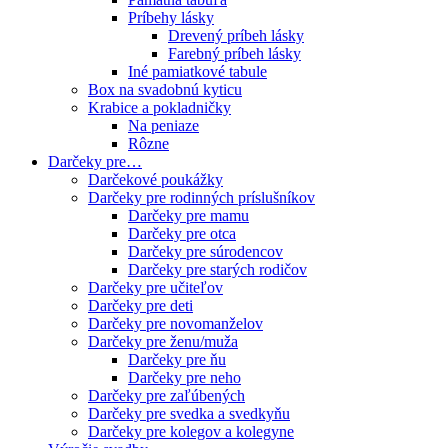
Príbehy lásky
Drevený príbeh lásky
Farebný príbeh lásky
Iné pamiatkové tabule
Box na svadobnú kyticu
Krabice a pokladničky
Na peniaze
Rôzne
Darčeky pre…
Darčekové poukážky
Darčeky pre rodinných príslušníkov
Darčeky pre mamu
Darčeky pre otca
Darčeky pre súrodencov
Darčeky pre starých rodičov
Darčeky pre učiteľov
Darčeky pre deti
Darčeky pre novomanželov
Darčeky pre ženu/muža
Darčeky pre ňu
Darčeky pre neho
Darčeky pre zaľúbených
Darčeky pre svedka a svedkyňu
Darčeky pre kolegov a kolegyne