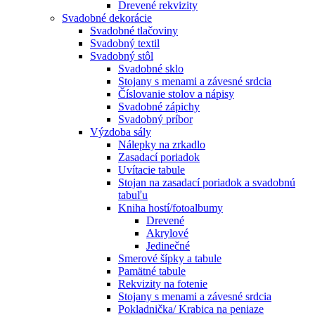
Drevené rekvizity
Svadobné dekorácie
Svadobné tlačoviny
Svadobný textil
Svadobný stôl
Svadobné sklo
Stojany s menami a závesné srdcia
Číslovanie stolov a nápisy
Svadobné zápichy
Svadobný príbor
Výzdoba sály
Nálepky na zrkadlo
Zasadací poriadok
Uvítacie tabule
Stojan na zasadací poriadok a svadobnú
tabuľu
Kniha hostí/fotoalbumy
Drevené
Akrylové
Jedinečné
Smerové šípky a tabule
Pamätné tabule
Rekvizity na fotenie
Stojany s menami a závesné srdcia
Pokladnička/ Krabica na peniaze