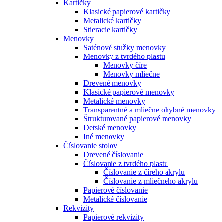
Kartičky
Klasické papierové kartičky
Metalické kartičky
Stieracie kartičky
Menovky
Saténové stužky menovky
Menovky z tvrdého plastu
Menovky číre
Menovky mliečne
Drevené menovky
Klasické papierové menovky
Metalické menovky
Transparentné a mliečne ohybné menovky
Štrukturované papierové menovky
Detské menovky
Iné menovky
Číslovanie stolov
Drevené číslovanie
Číslovanie z tvrdého plastu
Číslovanie z číreho akrylu
Číslovanie z mliečneho akrylu
Papierové číslovanie
Metalické číslovanie
Rekvizity
Papierové rekvizity