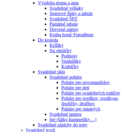
Výzdoba domu a auta
Svadobné vešiaky
Smerové šípky a tabule
Svadobné ŠPZ
Pamätné tabule
Drevené nápisy
Kniha hostí/ Fotoalbum
Do kostola
Krížiky
Na obrúčky
Podnosy
Vankúšiky
Krabičky
Svadobné sklo
Svadobné poháre
Poháre pre novomanželov
Poháre pre deti
Poháre pre svadobných rodičov
Poháre pre svedkov, svedkyne,
družičky, družbov
Poháre pre ostatných
Svadobné taniere
Iné (šálky,štamperlíky…)
Svadobné zápichy do torty
Svadobný textil