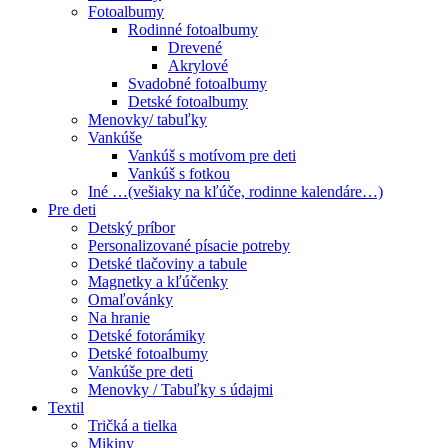
Fotoalbumy
Rodinné fotoalbumy
Drevené
Akrylové
Svadobné fotoalbumy
Detské fotoalbumy
Menovky/ tabuľky
Vankúše
Vankúš s motívom pre deti
Vankúš s fotkou
Iné …(vešiaky na kľúče, rodinne kalendáre…)
Pre deti
Detský príbor
Personalizované písacie potreby
Detské tlačoviny a tabule
Magnetky a kľúčenky
Omaľovánky
Na hranie
Detské fotorámiky
Detské fotoalbumy
Vankúše pre deti
Menovky / Tabuľky s údajmi
Textil
Tričká a tielka
Mikiny