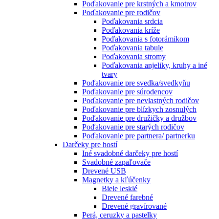
Poďakovanie pre krstných a kmotrov
Poďakovanie pre rodičov
Poďakovania srdcia
Poďakovania kríže
Poďakovania s fotorámikom
Poďakovania tabule
Poďakovania stromy
Poďakovania anjeliky, kruhy a iné
tvary
Poďakovanie pre svedka/svedkyňu
Poďakovanie pre súrodencov
Poďakovanie pre nevlastných rodičov
Poďakovanie pre blízkych zosnulých
Poďakovanie pre družičky a družbov
Poďakovanie pre starých rodičov
Poďakovanie pre partnera/ partnerku
Darčeky pre hostí
Iné svadobné darčeky pre hostí
Svadobné zapaľovače
Drevené USB
Magnetky a kľúčenky
Biele lesklé
Drevené farebné
Drevené gravírované
Perá, ceruzky a pastelky