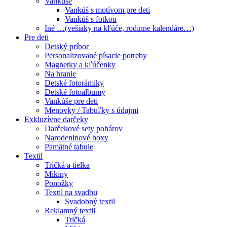
Vankúše
Vankúš s motívom pre deti
Vankúš s fotkou
Iné …(vešiaky na kľúče, rodinne kalendáre…)
Pre deti
Detský príbor
Personalizované písacie potreby
Magnetky a kľúčenky
Na hranie
Detské fotorámiky
Detské fotoalbumy
Vankúše pre deti
Menovky / Tabuľky s údajmi
Exkluzívne darčeky
Darčekové sety pohárov
Narodeninové boxy
Pamätné tabule
Textil
Tričká a tielka
Mikiny
Ponožky
Textil na svadbu
Svadobný textil
Reklamný textil
Tričká