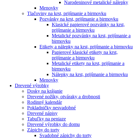
Narodeninové metalické nálepky
Menovky
Tlačoviny na krst, prijímanie a birmovku
Pozvánky na krst, prijímanie a birmovku
Klasické papierové pozvánky na krst,
prijímanie a birmovku
Metalické pozvánky na krst, prijímanie a
birmovku
Etikety a nálepky na krst, prijímanie a birmovku
Papierové klasické etikety na krst,
prijímanie a birmovku
Metalické etikety na krst, prijímanie a
birmovku
Nálepky na krst, prijímanie a birmovku
Menovky
Drevené výrobky
Dosky na krájanie
Drevené nožíky, otváraky a drobnosti
Rodinný kalendár
Pokladničky nesvadobné
Drevené nápisy
Tabuľky na peniaze
Drevené výrobky do domu
Zápichy do torty
Svadobné zápichy do torty