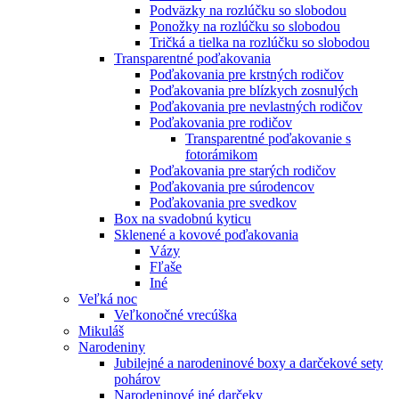
Podväzky na rozlúčku so slobodou
Ponožky na rozlúčku so slobodou
Tričká a tielka na rozlúčku so slobodou
Transparentné poďakovania
Poďakovania pre krstných rodičov
Poďakovania pre blízkych zosnulých
Poďakovania pre nevlastných rodičov
Poďakovania pre rodičov
Transparentné poďakovanie s
fotorámikom
Poďakovania pre starých rodičov
Poďakovania pre súrodencov
Poďakovania pre svedkov
Box na svadobnú kyticu
Sklenené a kovové poďakovania
Vázy
Fľaše
Iné
Veľká noc
Veľkonočné vrecúška
Mikuláš
Narodeniny
Jubilejné a narodeninové boxy a darčekové sety
pohárov
Narodeninové iné darčeky