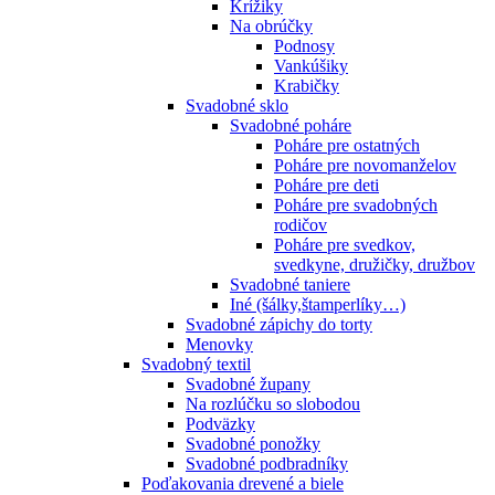
Krížiky
Na obrúčky
Podnosy
Vankúšiky
Krabičky
Svadobné sklo
Svadobné poháre
Poháre pre ostatných
Poháre pre novomanželov
Poháre pre deti
Poháre pre svadobných
rodičov
Poháre pre svedkov,
svedkyne, družičky, družbov
Svadobné taniere
Iné (šálky,štamperlíky…)
Svadobné zápichy do torty
Menovky
Svadobný textil
Svadobné župany
Na rozlúčku so slobodou
Podväzky
Svadobné ponožky
Svadobné podbradníky
Poďakovania drevené a biele