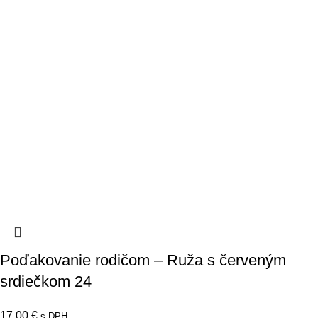
Poďakovanie rodičom – Ruža s červeným
srdiečkom 24
17,00
€
s DPH