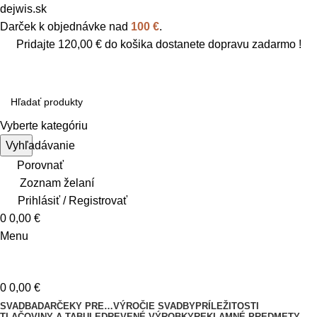
dejwis.sk
Darček k objednávke nad
100 €
.
Pridajte
120,00
€
do košika dostanete dopravu zadarmo !
Vyberte kategóriu
Vyhľadávanie
Porovnať
Zoznam želaní
Prihlásiť / Registrovať
0
0,00
€
Menu
0
0,00
€
SVADBA
DARČEKY PRE…
VÝROČIE SVADBY
PRÍLEŽITOSTI
TLAČOVINY A TABULE
DREVENÉ VÝROBKY
REKLAMNÉ PREDMETY