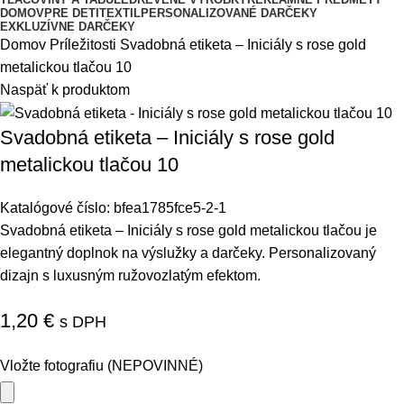
DOMOV
PRE DETI
TEXTIL
PERSONALIZOVANÉ DARČEKY
EXKLUZÍVNE DARČEKY
Domov
Príležitosti
Svadobná etiketa – Iniciály s rose gold
metalickou tlačou 10
Naspäť k produktom
Svadobná etiketa – Iniciály s rose gold
metalickou tlačou 10
Katalógové číslo:
bfea1785fce5-2-1
Svadobná etiketa – Iniciály s rose gold metalickou tlačou je
elegantný doplnok na výslužky a darčeky. Personalizovaný
dizajn s luxusným ružovozlatým efektom.
1,20
€
s DPH
Vložte fotografiu (NEPOVINNÉ)