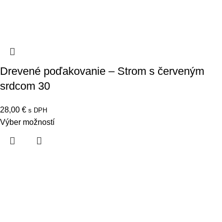
Drevené poďakovanie – Strom s červeným
srdcom 30
28,00
€
s DPH
Výber možností
Všetko na Váš svadobný deň a všetky sviatky – vyrobíme s
láskou na mieru.