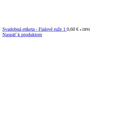
Svadobná etiketa - Fialové ruže 1
0,60
€
s DPH
Naspäť k produktom