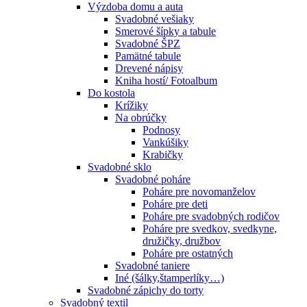
Výzdoba domu a auta
Svadobné vešiaky
Smerové šípky a tabule
Svadobné ŠPZ
Pamätné tabule
Drevené nápisy
Kniha hostí/ Fotoalbum
Do kostola
Krížiky
Na obrúčky
Podnosy
Vankúšiky
Krabičky
Svadobné sklo
Svadobné poháre
Poháre pre novomanželov
Poháre pre deti
Poháre pre svadobných rodičov
Poháre pre svedkov, svedkyne,
družičky, družbov
Poháre pre ostatných
Svadobné taniere
Iné (šálky,štamperlíky…)
Svadobné zápichy do torty
Svadobný textil