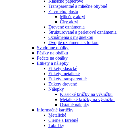
Klasické papierové
Transparentné a mliečne ohybné
Z tvrdého plastu
Mliečny akryl
Číry akryl
Drevené oznámenia
Štrukturované a perleťové oznámenia
Oznámenia s magnetkou
Dvojité oznámenia s fotkou
Svadobné obálky
Pásiky na obálku
Pečate na obálky
Etikety a nálepky
Etikety klasické
Etikety metalické
Etikety transparentné
Etikety drevené
Nálepky
Klasické krúžky na výslužku
Metalické krúžky na výslužku
Ostatné nálepky
Informačné kartičky
Metalické
Čierne a farebné
Tabuľky