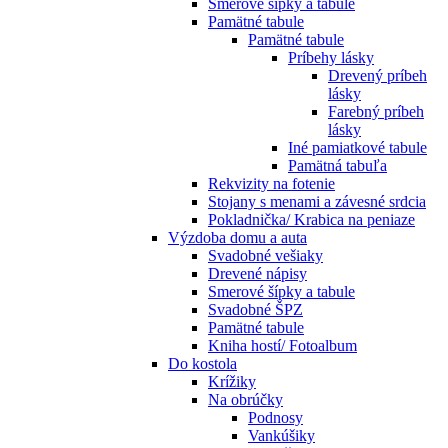
Smerové šípky a tabule
Pamätné tabule
Pamätné tabule
Príbehy lásky
Drevený príbeh
lásky
Farebný príbeh
lásky
Iné pamiatkové tabule
Pamätná tabuľa
Rekvizity na fotenie
Stojany s menami a závesné srdcia
Pokladnička/ Krabica na peniaze
Výzdoba domu a auta
Svadobné vešiaky
Drevené nápisy
Smerové šípky a tabule
Svadobné ŠPZ
Pamätné tabule
Kniha hostí/ Fotoalbum
Do kostola
Krížiky
Na obrúčky
Podnosy
Vankúšiky