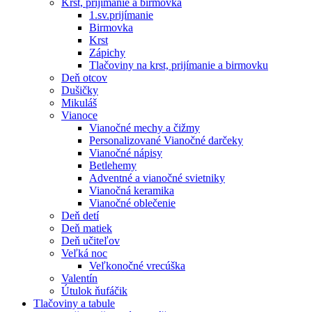
Krst, prijímanie a birmovka
1.sv.prijímanie
Birmovka
Krst
Zápichy
Tlačoviny na krst, prijímanie a birmovku
Deň otcov
Dušičky
Mikuláš
Vianoce
Vianočné mechy a čižmy
Personalizované Vianočné darčeky
Vianočné nápisy
Betlehemy
Adventné a vianočné svietniky
Vianočná keramika
Vianočné oblečenie
Deň detí
Deň matiek
Deň učiteľov
Veľká noc
Veľkonočné vrecúška
Valentín
Útulok ňufáčik
Tlačoviny a tabule