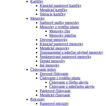
Kartičky
Klasické papierové kartičky
Metalické kartičky
Stieracie kartičky
Menovky
Saténové stužky menovky
Menovky z tvrdého plastu
Menovky číre
Menovky mliečne
Drevené menovky
Klasické papierové menovky
Metalické menovky
Transparentné a mliečne ohybné menovky
Štrukturované papierové menovky
Detské menovky
Iné menovky
Číslovanie stolov
Drevené číslovanie
Číslovanie z tvrdého plastu
Číslovanie z číreho akrylu
Číslovanie z mliečneho akrylu
Papierové číslovanie
Metalické číslovanie
Rekvizity
Papierové rekvizity