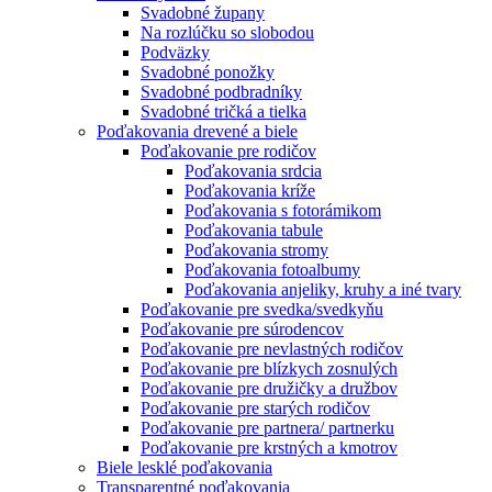
Svadobné župany
Na rozlúčku so slobodou
Podväzky
Svadobné ponožky
Svadobné podbradníky
Svadobné tričká a tielka
Poďakovania drevené a biele
Poďakovanie pre rodičov
Poďakovania srdcia
Poďakovania kríže
Poďakovania s fotorámikom
Poďakovania tabule
Poďakovania stromy
Poďakovania fotoalbumy
Poďakovania anjeliky, kruhy a iné tvary
Poďakovanie pre svedka/svedkyňu
Poďakovanie pre súrodencov
Poďakovanie pre nevlastných rodičov
Poďakovanie pre blízkych zosnulých
Poďakovanie pre družičky a družbov
Poďakovanie pre starých rodičov
Poďakovanie pre partnera/ partnerku
Poďakovanie pre krstných a kmotrov
Biele lesklé poďakovania
Transparentné poďakovania