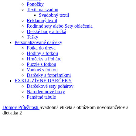
Ponožky
Textil na svadbu
Svadobný textil
Reklamný textil
Rodinné sety alebo Sety oblečenia
Detské body a tričká
Tašky
Personalizované darčeky
Fotka do dreva
Hodiny s fotkou
Hrnčeky a Poháre
Puzzle s fotkou
Vankúš s fotkou
Darčeky s fotorámikmi
EXKLUZÍVNE DARČEKY
Darčekové sety pohárov
Narodeninové boxy
Pamätné tabule
Domov
Príležitosti
Svadobná etiketa s obrázkom novomanželov a
dieťatka 2