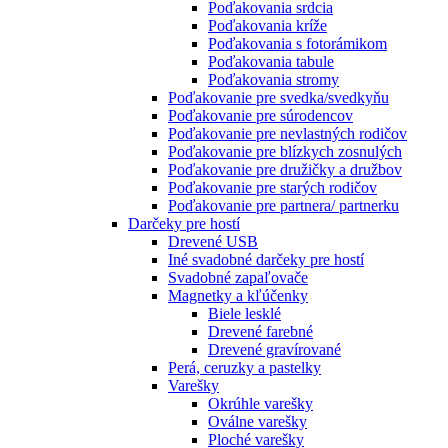
Poďakovania srdcia
Poďakovania kríže
Poďakovania s fotorámikom
Poďakovania tabule
Poďakovania stromy
Poďakovanie pre svedka/svedkyňu
Poďakovanie pre súrodencov
Poďakovanie pre nevlastných rodičov
Poďakovanie pre blízkych zosnulých
Poďakovanie pre družičky a družbov
Poďakovanie pre starých rodičov
Poďakovanie pre partnera/ partnerku
Darčeky pre hostí
Drevené USB
Iné svadobné darčeky pre hostí
Svadobné zapaľovače
Magnetky a kľúčenky
Biele lesklé
Drevené farebné
Drevené gravírované
Perá, ceruzky a pastelky
Varešky
Okrúhle varešky
Oválne varešky
Ploché varešky