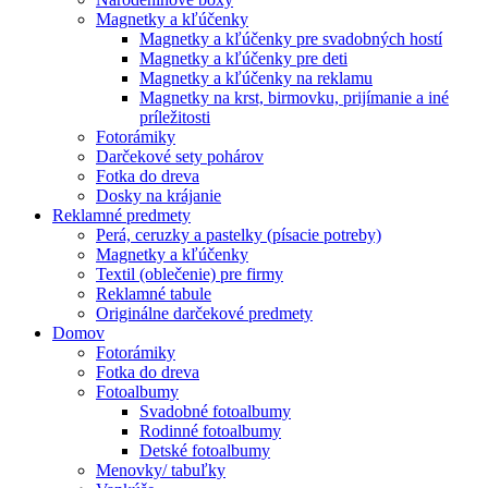
Magnetky a kľúčenky
Magnetky a kľúčenky pre svadobných hostí
Magnetky a kľúčenky pre deti
Magnetky a kľúčenky na reklamu
Magnetky na krst, birmovku, prijímanie a iné
príležitosti
Fotorámiky
Darčekové sety pohárov
Fotka do dreva
Dosky na krájanie
Reklamné predmety
Perá, ceruzky a pastelky (písacie potreby)
Magnetky a kľúčenky
Textil (oblečenie) pre firmy
Reklamné tabule
Originálne darčekové predmety
Domov
Fotorámiky
Fotka do dreva
Fotoalbumy
Svadobné fotoalbumy
Rodinné fotoalbumy
Detské fotoalbumy
Menovky/ tabuľky