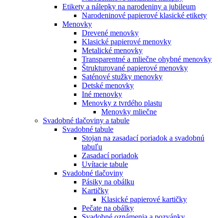
Etikety a nálepky na narodeniny a jubileum
Narodeninové papierové klasické etikety
Menovky
Drevené menovky
Klasické papierové menovky
Metalické menovky
Transparentné a mliečne ohybné menovky
Štrukturované papierové menovky
Saténové stužky menovky
Detské menovky
Iné menovky
Menovky z tvrdého plastu
Menovky mliečne
Svadobné tlačoviny a tabule
Svadobné tabule
Stojan na zasadací poriadok a svadobnú
tabuľu
Zasadací poriadok
Uvítacie tabule
Svadobné tlačoviny
Pásiky na obálku
Kartičky
Klasické papierové kartičky
Pečate na obálky
Svadobné oznámenia a pozvánky