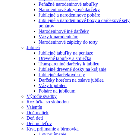
Peňažné narodeninové tabuľky
Narodeninové akrylové darčeky
Jubilejné a narodeninové poháre
Jubilejné a narodeninové boxy a darčekové sety
pohárov
Narodeninové iné darčeky
Vázy k narodeninám
Narodeninové zápichy do torty
Jubileá
Jubilejné tabuľky na peniaze
Drevené tabuľky a srdiečka
Transparentné darčeky k jubileu
Jubilejné drevené dosky na krájanie
Jubilejné darčekové sety
Darčeky hosťom na oslave jubilea
Vázy k jubileu
Poháre na jubileum
Výročie svadby
Rozlúčka so slobodou
Valentín
Deň matiek
Deň detí
Deň učiteľov
Krst, prijímanie a birmovka
1.sv.prijímanie