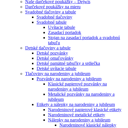
Naše darčekové poukážky – Dejwis
Darčekové poukážky na mieru
Svadobné tlačoviny a tabule
Svadobné tlačoviny
Svadobné tabule
Uvítacie tabule
Zasadací poriadok
Stojan na zasadací poriadok a svadobnú
tabuľu
Detské tlačoviny a tabule
Detské pozvánky
Detské omaľovánky
Detské pamätné tabuľky a srdiečka
Detské uvítacie tabule
Tlačoviny na narodeniny a jubileum
Pozvánky na narodeniny a jubileum
Klasické papierové pozvánky na
narodeniny a jubileum
Metalické pozvánky na narodeniny a
jubileum
Etikety a nálepky na narodeniny a jubileum
Narodeninové papierové klasické etikety
Narodeninové metalické etikety
Nálepky na narodeniny a jubileum
Narodeninové klasické nálepky