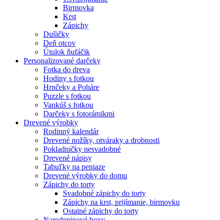
Birmovka
Krst
Zápichy
Dušičky
Deň otcov
Útulok ňufáčik
Personalizované darčeky
Fotka do dreva
Hodiny s fotkou
Hrnčeky a Poháre
Puzzle s fotkou
Vankúš s fotkou
Darčeky s fotorámikmi
Drevené výrobky
Rodinný kalendár
Drevené nožíky, otváraky a drobnosti
Pokladničky nesvadobné
Drevené nápisy
Tabuľky na peniaze
Drevené výrobky do domu
Zápichy do torty
Svadobné zápichy do torty
Zápichy na krst, prijímanie, birmovku
Ostatné zápichy do torty
Narodeninové boxy