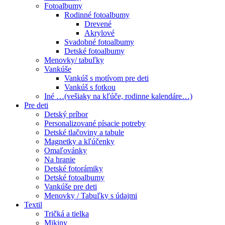
Fotoalbumy
Rodinné fotoalbumy
Drevené
Akrylové
Svadobné fotoalbumy
Detské fotoalbumy
Menovky/ tabuľky
Vankúše
Vankúš s motívom pre deti
Vankúš s fotkou
Iné …(vešiaky na kľúče, rodinne kalendáre…)
Pre deti
Detský príbor
Personalizované písacie potreby
Detské tlačoviny a tabule
Magnetky a kľúčenky
Omaľovánky
Na hranie
Detské fotorámiky
Detské fotoalbumy
Vankúše pre deti
Menovky / Tabuľky s údajmi
Textil
Tričká a tielka
Mikiny