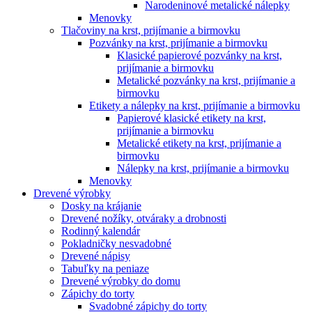
Narodeninové metalické nálepky
Menovky
Tlačoviny na krst, prijímanie a birmovku
Pozvánky na krst, prijímanie a birmovku
Klasické papierové pozvánky na krst,
prijímanie a birmovku
Metalické pozvánky na krst, prijímanie a
birmovku
Etikety a nálepky na krst, prijímanie a birmovku
Papierové klasické etikety na krst,
prijímanie a birmovku
Metalické etikety na krst, prijímanie a
birmovku
Nálepky na krst, prijímanie a birmovku
Menovky
Drevené výrobky
Dosky na krájanie
Drevené nožíky, otváraky a drobnosti
Rodinný kalendár
Pokladničky nesvadobné
Drevené nápisy
Tabuľky na peniaze
Drevené výrobky do domu
Zápichy do torty
Svadobné zápichy do torty