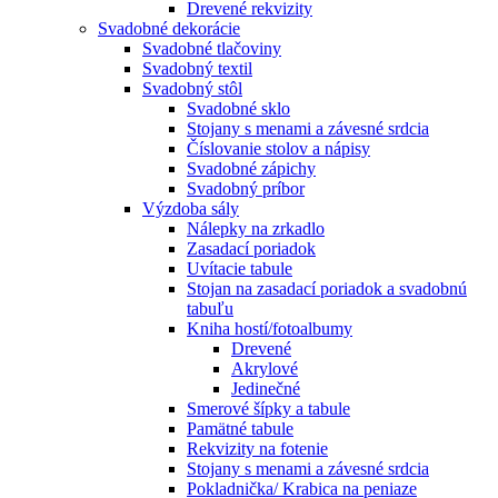
Drevené rekvizity
Svadobné dekorácie
Svadobné tlačoviny
Svadobný textil
Svadobný stôl
Svadobné sklo
Stojany s menami a závesné srdcia
Číslovanie stolov a nápisy
Svadobné zápichy
Svadobný príbor
Výzdoba sály
Nálepky na zrkadlo
Zasadací poriadok
Uvítacie tabule
Stojan na zasadací poriadok a svadobnú
tabuľu
Kniha hostí/fotoalbumy
Drevené
Akrylové
Jedinečné
Smerové šípky a tabule
Pamätné tabule
Rekvizity na fotenie
Stojany s menami a závesné srdcia
Pokladnička/ Krabica na peniaze