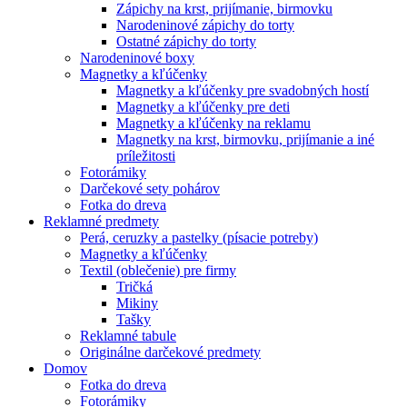
Zápichy na krst, prijímanie, birmovku
Narodeninové zápichy do torty
Ostatné zápichy do torty
Narodeninové boxy
Magnetky a kľúčenky
Magnetky a kľúčenky pre svadobných hostí
Magnetky a kľúčenky pre deti
Magnetky a kľúčenky na reklamu
Magnetky na krst, birmovku, prijímanie a iné
príležitosti
Fotorámiky
Darčekové sety pohárov
Fotka do dreva
Reklamné predmety
Perá, ceruzky a pastelky (písacie potreby)
Magnetky a kľúčenky
Textil (oblečenie) pre firmy
Tričká
Mikiny
Tašky
Reklamné tabule
Originálne darčekové predmety
Domov
Fotka do dreva
Fotorámiky