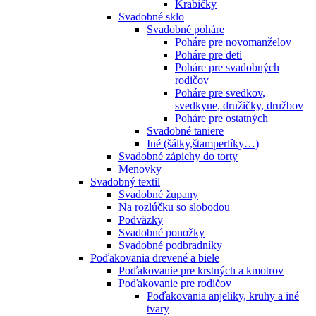
Krabičky
Svadobné sklo
Svadobné poháre
Poháre pre novomanželov
Poháre pre deti
Poháre pre svadobných
rodičov
Poháre pre svedkov,
svedkyne, družičky, družbov
Poháre pre ostatných
Svadobné taniere
Iné (šálky,štamperlíky…)
Svadobné zápichy do torty
Menovky
Svadobný textil
Svadobné župany
Na rozlúčku so slobodou
Podväzky
Svadobné ponožky
Svadobné podbradníky
Poďakovania drevené a biele
Poďakovanie pre krstných a kmotrov
Poďakovanie pre rodičov
Poďakovania anjeliky, kruhy a iné
tvary