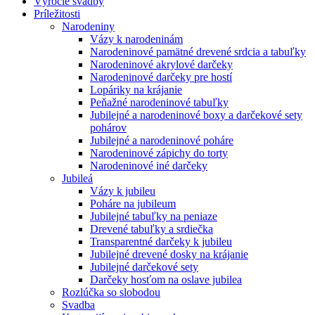
Výročie svadby
Príležitosti
Narodeniny
Vázy k narodeninám
Narodeninové pamätné drevené srdcia a tabuľky
Narodeninové akrylové darčeky
Narodeninové darčeky pre hostí
Lopáriky na krájanie
Peňažné narodeninové tabuľky
Jubilejné a narodeninové boxy a darčekové sety
pohárov
Jubilejné a narodeninové poháre
Narodeninové zápichy do torty
Narodeninové iné darčeky
Jubileá
Vázy k jubileu
Poháre na jubileum
Jubilejné tabuľky na peniaze
Drevené tabuľky a srdiečka
Transparentné darčeky k jubileu
Jubilejné drevené dosky na krájanie
Jubilejné darčekové sety
Darčeky hosťom na oslave jubilea
Rozlúčka so slobodou
Svadba