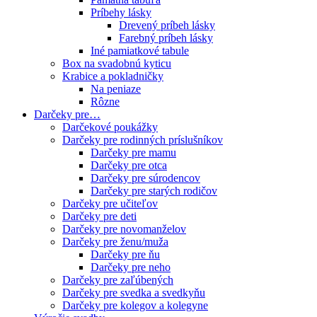
Príbehy lásky
Drevený príbeh lásky
Farebný príbeh lásky
Iné pamiatkové tabule
Box na svadobnú kyticu
Krabice a pokladničky
Na peniaze
Rôzne
Darčeky pre…
Darčekové poukážky
Darčeky pre rodinných príslušníkov
Darčeky pre mamu
Darčeky pre otca
Darčeky pre súrodencov
Darčeky pre starých rodičov
Darčeky pre učiteľov
Darčeky pre deti
Darčeky pre novomanželov
Darčeky pre ženu/muža
Darčeky pre ňu
Darčeky pre neho
Darčeky pre zaľúbených
Darčeky pre svedka a svedkyňu
Darčeky pre kolegov a kolegyne