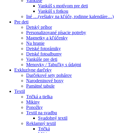
Vankúše
Vankúš s motívom pre deti
Vankúš s fotkou
Iné …(vešiaky na kľúče, rodinne kalendáre…)
Pre deti
Detský príbor
Personalizované písacie potreby
Magnetky a kľúčenky
Na hranie
Detské fotorámiky
Detské fotoalbumy
Vankúše pre deti
Menovky / Tabuľky s údajmi
Exkluzívne darčeky
Darčekové sety pohárov
Narodeninové boxy
Pamätné tabule
Textil
Tričká a tielka
Mikiny
Ponožky
Textil na svadbu
Svadobný textil
Reklamný textil
Tričká