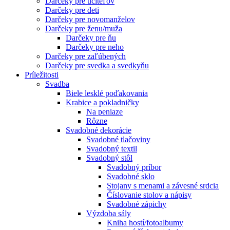
Darčeky pre učiteľov
Darčeky pre deti
Darčeky pre novomanželov
Darčeky pre ženu/muža
Darčeky pre ňu
Darčeky pre neho
Darčeky pre zaľúbených
Darčeky pre svedka a svedkyňu
Príležitosti
Svadba
Biele lesklé poďakovania
Krabice a pokladničky
Na peniaze
Rôzne
Svadobné dekorácie
Svadobné tlačoviny
Svadobný textil
Svadobný stôl
Svadobný príbor
Svadobné sklo
Stojany s menami a závesné srdcia
Číslovanie stolov a nápisy
Svadobné zápichy
Výzdoba sály
Kniha hostí/fotoalbumy