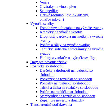
Vejáre
Otváraky na víno a pivo
Štamperlíky
Detské (domino, jojo, skladačky,
omaľovánky…)
Výročie svadby
Fotoobrazy a fototabule na výročie svadby
Krabičky na výročie svadby
Drobnosti, darčeky a magnetky na výročie
svadby
Poháre a šálky na výročie svadby
Tabuľky, srdiečka a fotorámiky na výročie
svadby
Hodiny a vankúše na výročie svadby
Dary pre novomanželov
Rozlúčka so slobodou
Darčeky a drobnosti na rozlúčku so
slobodou
Podväzky na rozlúčku so slobodou
Ponožky na rozlúčku so slobodou
Tričká a tielka na rozlúčku so slobodou
Poháre na rozlúčku so slobodou
Štamperlíky na rozlúčku so slobodou
Župan pre nevestu a družičky
Transparentné poďakovania