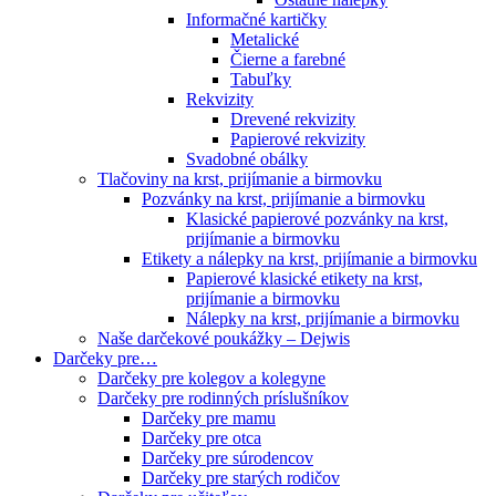
Informačné kartičky
Metalické
Čierne a farebné
Tabuľky
Rekvizity
Drevené rekvizity
Papierové rekvizity
Svadobné obálky
Tlačoviny na krst, prijímanie a birmovku
Pozvánky na krst, prijímanie a birmovku
Klasické papierové pozvánky na krst,
prijímanie a birmovku
Etikety a nálepky na krst, prijímanie a birmovku
Papierové klasické etikety na krst,
prijímanie a birmovku
Nálepky na krst, prijímanie a birmovku
Naše darčekové poukážky – Dejwis
Darčeky pre…
Darčeky pre kolegov a kolegyne
Darčeky pre rodinných príslušníkov
Darčeky pre mamu
Darčeky pre otca
Darčeky pre súrodencov
Darčeky pre starých rodičov