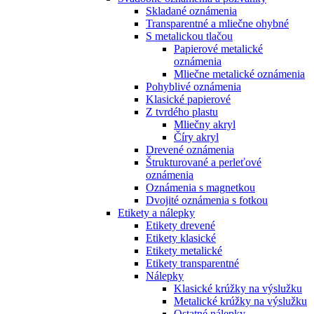
Skladané oznámenia
Transparentné a mliečne ohybné
S metalickou tlačou
Papierové metalické
oznámenia
Mliečne metalické oznámenia
Pohyblivé oznámenia
Klasické papierové
Z tvrdého plastu
Mliečny akryl
Číry akryl
Drevené oznámenia
Štrukturované a perleťové
oznámenia
Oznámenia s magnetkou
Dvojité oznámenia s fotkou
Etikety a nálepky
Etikety drevené
Etikety klasické
Etikety metalické
Etikety transparentné
Nálepky
Klasické krúžky na výslužku
Metalické krúžky na výslužku
Ostatné nálepky