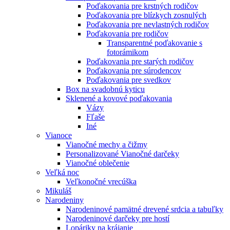
Poďakovania pre krstných rodičov
Poďakovania pre blízkych zosnulých
Poďakovania pre nevlastných rodičov
Poďakovania pre rodičov
Transparentné poďakovanie s
fotorámikom
Poďakovania pre starých rodičov
Poďakovania pre súrodencov
Poďakovania pre svedkov
Box na svadobnú kyticu
Sklenené a kovové poďakovania
Vázy
Fľaše
Iné
Vianoce
Vianočné mechy a čižmy
Personalizované Vianočné darčeky
Vianočné oblečenie
Veľká noc
Veľkonočné vrecúška
Mikuláš
Narodeniny
Narodeninové pamätné drevené srdcia a tabuľky
Narodeninové darčeky pre hostí
Lopáriky na krájanie