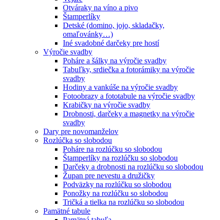
Otváraky na víno a pivo
Štamperlíky
Detské (domino, jojo, skladačky,
omaľovánky…)
Iné svadobné darčeky pre hostí
Výročie svadby
Poháre a šálky na výročie svadby
Tabuľky, srdiečka a fotorámiky na výročie
svadby
Hodiny a vankúše na výročie svadby
Fotoobrazy a fototabule na výročie svadby
Krabičky na výročie svadby
Drobnosti, darčeky a magnetky na výročie
svadby
Dary pre novomanželov
Rozlúčka so slobodou
Poháre na rozlúčku so slobodou
Štamperlíky na rozlúčku so slobodou
Darčeky a drobnosti na rozlúčku so slobodou
Župan pre nevestu a družičky
Podväzky na rozlúčku so slobodou
Ponožky na rozlúčku so slobodou
Tričká a tielka na rozlúčku so slobodou
Pamätné tabule
Pamätná tabuľa