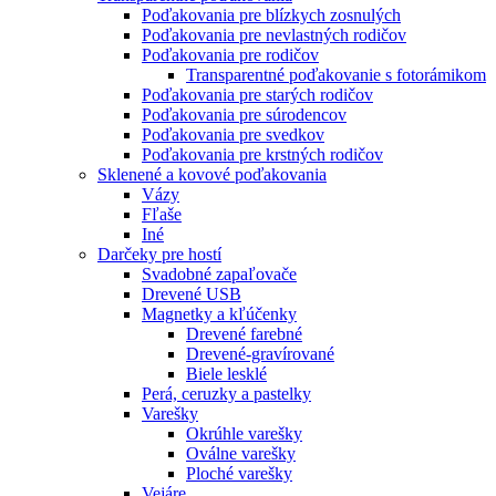
Poďakovania pre blízkych zosnulých
Poďakovania pre nevlastných rodičov
Poďakovania pre rodičov
Transparentné poďakovanie s fotorámikom
Poďakovania pre starých rodičov
Poďakovania pre súrodencov
Poďakovania pre svedkov
Poďakovania pre krstných rodičov
Sklenené a kovové poďakovania
Vázy
Fľaše
Iné
Darčeky pre hostí
Svadobné zapaľovače
Drevené USB
Magnetky a kľúčenky
Drevené farebné
Drevené-gravírované
Biele lesklé
Perá, ceruzky a pastelky
Varešky
Okrúhle varešky
Oválne varešky
Ploché varešky
Vejáre