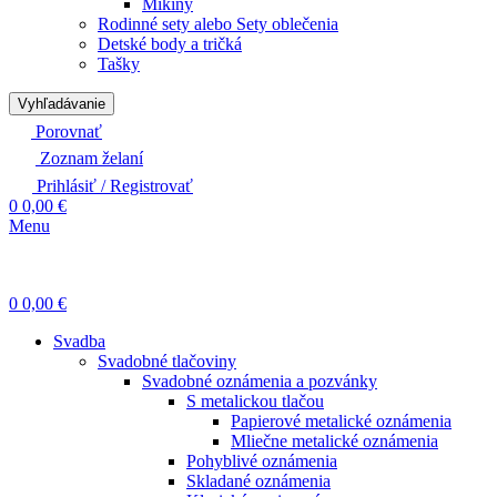
Mikiny
Rodinné sety alebo Sety oblečenia
Detské body a tričká
Tašky
Vyhľadávanie
Porovnať
Zoznam želaní
Prihlásiť / Registrovať
0
0,00
€
Menu
0
0,00
€
Svadba
Svadobné tlačoviny
Svadobné oznámenia a pozvánky
S metalickou tlačou
Papierové metalické oznámenia
Mliečne metalické oznámenia
Pohyblivé oznámenia
Skladané oznámenia