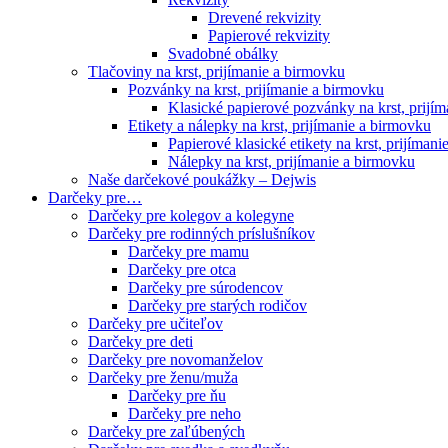
Drevené rekvizity
Papierové rekvizity
Svadobné obálky
Tlačoviny na krst, prijímanie a birmovku
Pozvánky na krst, prijímanie a birmovku
Klasické papierové pozvánky na krst, prijí
Etikety a nálepky na krst, prijímanie a birmovku
Papierové klasické etikety na krst, prijíman
Nálepky na krst, prijímanie a birmovku
Naše darčekové poukážky – Dejwis
Darčeky pre…
Darčeky pre kolegov a kolegyne
Darčeky pre rodinných príslušníkov
Darčeky pre mamu
Darčeky pre otca
Darčeky pre súrodencov
Darčeky pre starých rodičov
Darčeky pre učiteľov
Darčeky pre deti
Darčeky pre novomanželov
Darčeky pre ženu/muža
Darčeky pre ňu
Darčeky pre neho
Darčeky pre zaľúbených