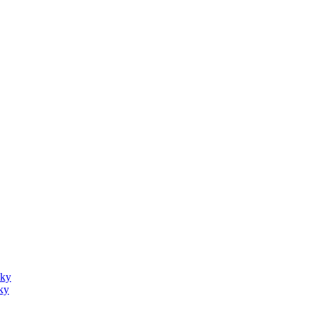
sky
ky