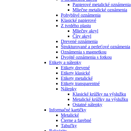
Papierové metalické oznámenia
Mliečne metalické oznámenia
Pohyblivé oznámenia
Klasické papierové
Z tvrdého plastu
Mliečny akryl
Číry akryl
Drevené oznámenia
Štrukturované a perleťové oznámenia
Oznámenia s magnetkou
Dvojité oznámenia s fotkou
Etikety a nálepky
Etikety drevené
Etikety klasické
Etikety metalické
Etikety transparentné
Nálepky
Klasické krúžky na výslužku
Metalické krúžky na výslužku
Ostatné nálepky
Informačné kartičky
Metalické
Čierne a farebné
Tabuľky
Rekvizity