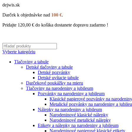
dejwis.sk
Darček k objednávke nad
100 €
.
Pridajte
120,00
€
do košika dostanete dopravu zadarmo !
Vyberte kategóriu
Tlačoviny a tabule
Detské tlačoviny a tabule
Detské pozvánky
Detské uvítacie tabule
Darčekové poukážky na mieru
Tlačoviny na narodeniny a jubileum
Pozvánky na narodeniny a jubileum
Klasické papierové pozvánky na narodeniny
Metalické pozvánky na narodeniny a jubile
Nálepky na narodeniny a jubileum
Narodeninové klasické nálepky
Narodeninové metalické nálepky
Etikety a nálepky na narodeniny a jubileum
Narodeninové papierové klasické etikety