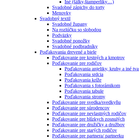
Iné (šálky,štamperlíky…)
Svadobné zápichy do torty
Menovky
Svadobný textil
Svadobné župany
Na rozlúčku so slobodou
Podväzky
Svadobné ponožky
Svadobné podbradníky
Poďakovania drevené a biele
Poďakovanie pre krstných a kmotrov
Poďakovanie pre rodičov
Poďakovania anjeliky, kruhy a iné tva
Poďakovania srdcia
Poďakovania kríže
Poďakovania s fotorámikom
Poďakovania tabule
Poďakovania stromy
Poďakovanie pre svedka/svedkyňu
Poďakovanie pre súrodencov
Poďakovanie pre nevlastných rodičov
Poďakovanie pre blízkych zosnulých
Poďakovanie pre družičky a družbov
Poďakovanie pre starých rodičov
Poďakovanie pre partnera/ partnerku