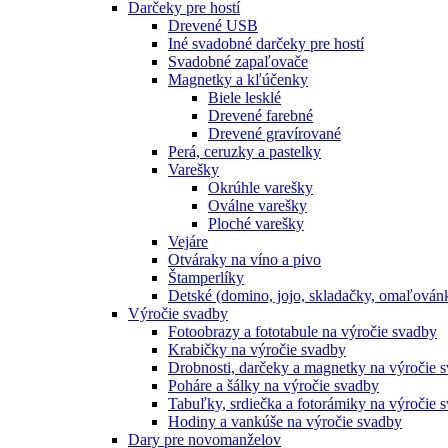
Darčeky pre hostí
Drevené USB
Iné svadobné darčeky pre hostí
Svadobné zapaľovače
Magnetky a kľúčenky
Biele lesklé
Drevené farebné
Drevené gravírované
Perá, ceruzky a pastelky
Varešky
Okrúhle varešky
Oválne varešky
Ploché varešky
Vejáre
Otváraky na víno a pivo
Štamperlíky
Detské (domino, jojo, skladačky, omaľová
Výročie svadby
Fotoobrazy a fototabule na výročie svadby
Krabičky na výročie svadby
Drobnosti, darčeky a magnetky na výročie 
Poháre a šálky na výročie svadby
Tabuľky, srdiečka a fotorámiky na výročie 
Hodiny a vankúše na výročie svadby
Dary pre novomanželov