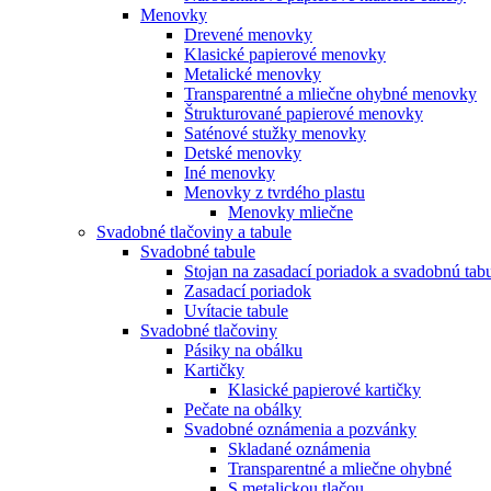
Menovky
Drevené menovky
Klasické papierové menovky
Metalické menovky
Transparentné a mliečne ohybné menovky
Štrukturované papierové menovky
Saténové stužky menovky
Detské menovky
Iné menovky
Menovky z tvrdého plastu
Menovky mliečne
Svadobné tlačoviny a tabule
Svadobné tabule
Stojan na zasadací poriadok a svadobnú tab
Zasadací poriadok
Uvítacie tabule
Svadobné tlačoviny
Pásiky na obálku
Kartičky
Klasické papierové kartičky
Pečate na obálky
Svadobné oznámenia a pozvánky
Skladané oznámenia
Transparentné a mliečne ohybné
S metalickou tlačou