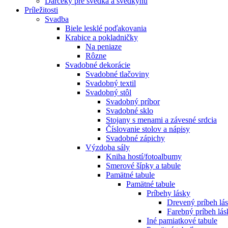
Darčeky pre svedka a svedkyňu
Príležitosti
Svadba
Biele lesklé poďakovania
Krabice a pokladničky
Na peniaze
Rôzne
Svadobné dekorácie
Svadobné tlačoviny
Svadobný textil
Svadobný stôl
Svadobný príbor
Svadobné sklo
Stojany s menami a závesné srdcia
Číslovanie stolov a nápisy
Svadobné zápichy
Výzdoba sály
Kniha hostí/fotoalbumy
Smerové šípky a tabule
Pamätné tabule
Pamätné tabule
Príbehy lásky
Drevený príbeh lá
Farebný príbeh lás
Iné pamiatkové tabule