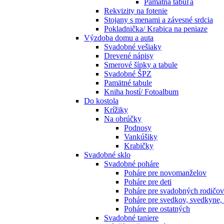
Pamätná tabuľa
Rekvizity na fotenie
Stojany s menami a závesné srdcia
Pokladnička/ Krabica na peniaze
Výzdoba domu a auta
Svadobné vešiaky
Drevené nápisy
Smerové šípky a tabule
Svadobné ŠPZ
Pamätné tabule
Kniha hostí/ Fotoalbum
Do kostola
Krížiky
Na obrúčky
Podnosy
Vankúšiky
Krabičky
Svadobné sklo
Svadobné poháre
Poháre pre novomanželov
Poháre pre deti
Poháre pre svadobných rodičov
Poháre pre svedkov, svedkyne,
Poháre pre ostatných
Svadobné taniere