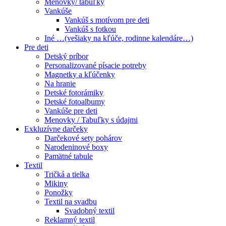
Menovky/ tabuľky
Vankúše
Vankúš s motívom pre deti
Vankúš s fotkou
Iné …(vešiaky na kľúče, rodinne kalendáre…)
Pre deti
Detský príbor
Personalizované písacie potreby
Magnetky a kľúčenky
Na hranie
Detské fotorámiky
Detské fotoalbumy
Vankúše pre deti
Menovky / Tabuľky s údajmi
Exkluzívne darčeky
Darčekové sety pohárov
Narodeninové boxy
Pamätné tabule
Textil
Tričká a tielka
Mikiny
Ponožky
Textil na svadbu
Svadobný textil
Reklamný textil