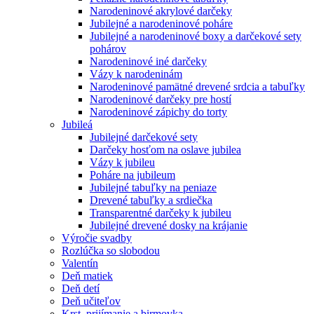
Narodeninové akrylové darčeky
Jubilejné a narodeninové poháre
Jubilejné a narodeninové boxy a darčekové sety
pohárov
Narodeninové iné darčeky
Vázy k narodeninám
Narodeninové pamätné drevené srdcia a tabuľky
Narodeninové darčeky pre hostí
Narodeninové zápichy do torty
Jubileá
Jubilejné darčekové sety
Darčeky hosťom na oslave jubilea
Vázy k jubileu
Poháre na jubileum
Jubilejné tabuľky na peniaze
Drevené tabuľky a srdiečka
Transparentné darčeky k jubileu
Jubilejné drevené dosky na krájanie
Výročie svadby
Rozlúčka so slobodou
Valentín
Deň matiek
Deň detí
Deň učiteľov
Krst, prijímanie a birmovka