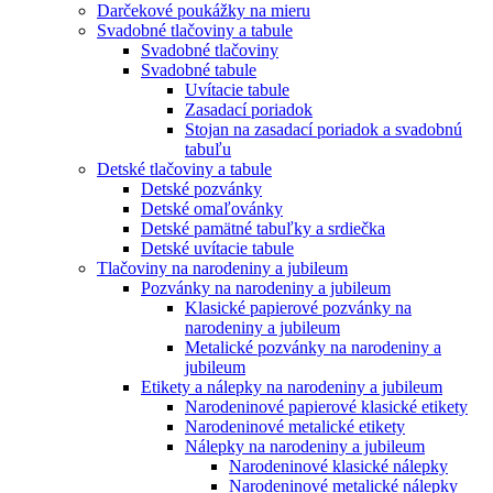
Darčekové poukážky na mieru
Svadobné tlačoviny a tabule
Svadobné tlačoviny
Svadobné tabule
Uvítacie tabule
Zasadací poriadok
Stojan na zasadací poriadok a svadobnú
tabuľu
Detské tlačoviny a tabule
Detské pozvánky
Detské omaľovánky
Detské pamätné tabuľky a srdiečka
Detské uvítacie tabule
Tlačoviny na narodeniny a jubileum
Pozvánky na narodeniny a jubileum
Klasické papierové pozvánky na
narodeniny a jubileum
Metalické pozvánky na narodeniny a
jubileum
Etikety a nálepky na narodeniny a jubileum
Narodeninové papierové klasické etikety
Narodeninové metalické etikety
Nálepky na narodeniny a jubileum
Narodeninové klasické nálepky
Narodeninové metalické nálepky