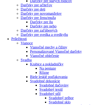
Darčeky pre starých rodičov
Darčeky pre učiteľov
Darčeky pre deti
Darčeky pre novomanželov
Darčeky pre ženu/muža
Darčeky pre ňu
Darčeky pre neho
Darčeky pre zaľúbených
Darčeky pre svedka a svedkyňu
Príležitosti
Vianoce
Vianočné mechy a čižmy
Personalizované Vianočné darčeky
Vianočné oblečenie
Svadba
Krabice a pokladničky
Na peniaze
Rôzne
Biele lesklé poďakovania
Svadobné dekorácie
Svadobné tlačoviny
Svadobný textil
Svadobný stôl
Svadobný príbor
Svadobné sklo