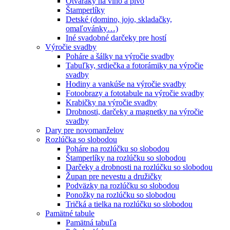
Otváraky na víno a pivo
Štamperlíky
Detské (domino, jojo, skladačky,
omaľovánky…)
Iné svadobné darčeky pre hostí
Výročie svadby
Poháre a šálky na výročie svadby
Tabuľky, srdiečka a fotorámiky na výročie
svadby
Hodiny a vankúše na výročie svadby
Fotoobrazy a fototabule na výročie svadby
Krabičky na výročie svadby
Drobnosti, darčeky a magnetky na výročie
svadby
Dary pre novomanželov
Rozlúčka so slobodou
Poháre na rozlúčku so slobodou
Štamperlíky na rozlúčku so slobodou
Darčeky a drobnosti na rozlúčku so slobodou
Župan pre nevestu a družičky
Podväzky na rozlúčku so slobodou
Ponožky na rozlúčku so slobodou
Tričká a tielka na rozlúčku so slobodou
Pamätné tabule
Pamätná tabuľa