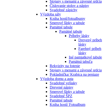
Stojany s menami a závesné srdcia
Číslovanie stolov a nápisy
Svadobné zápichy
Výzdoba sály
Kniha hostí/fotoalbumy
Smerové šípky a tabule
Pamätné tabule
Pamätné tabule
Príbehy lásky
Drevený príbeh
lásky
Farebný príbeh
lásky
Iné pamiatkové tabule
Pamätná tabuľa
Rekvizity na fotenie
Stojany s menami a závesné srdcia
Pokladnička/ Krabica na peniaze
Výzdoba domu a auta
Svadobné vešiaky
Drevené nápisy
Smerové šípky a tabule
Svadobné ŠPZ
Pamätné tabule
Kniha hostí/ Fotoalbum