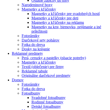
Ostatné zápichy do torty
Narodeninové boxy
Magnetky a kľúčenky
Magnetky a kľúčenky pre svadobných hostí
Magnetky a kľúčenky pre deti
Magnetky a kľúčenky na reklamu
Magnetky na krst, birmovku, prijímanie a iné
príležitosti
Fotorámiky
Darčekové sety pohárov
Fotka do dreva
Dosky na krájanie
Reklamné predmety
Perá, ceruzky a pastelky (písacie potreby)
Magnetky a kľúčenky
Textil (oblečenie) pre firmy
Reklamné tabule
Originálne darčekové predmety
Domov
Fotorámiky
Fotka do dreva
Fotoalbumy
Svadobné fotoalbumy
Rodinné fotoalbumy
Detské fotoalbumy