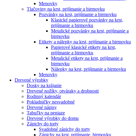
Menovky
Tlačoviny na krst, prijímanie a birmovku
Pozvánky na krst, prijímanie a birmovku
Klasické papierové pozvánky na krst,
prijímanie a birmovku
Metalické pozvánky na krst, prijímanie a
birmovku
Etikety a nálepky na krst, prijímanie a birmovku
Papierové klasické etikety na krst,
prijímanie a birmovku
Metalické etikety na krst, prijímanie a
birmovku
Nálepky na krst, prijímanie a birmovku
Menovky
Drevené výrobky
Dosky na krájanie
Drevené nožíky, otváraky a drobnosti
Rodinný kalendár
Pokladničky nesvadobné
Drevené nápisy
Tabuľky na peniaze
Drevené výrobky do domu
Zápichy do torty
Svadobné zápichy do torty
Zápichy na krst, prijímanie, birmovku