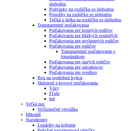
slobodou
Podväzky na rozlúčku so slobodou
Ponožky na rozlúčku so slobodou
Tričká a tielka na rozlúčku so slobodou
Transparentné poďakovania
Poďakovania pre krstných rodičov
Poďakovania pre blízkych zosnulých
Poďakovania pre nevlastných rodičov
Poďakovania pre rodičov
Transparentné poďakovanie s
fotorámikom
Poďakovania pre starých rodičov
Poďakovania pre súrodencov
Poďakovania pre svedkov
Box na svadobnú kyticu
Sklenené a kovové poďakovania
Vázy
Fľaše
Iné
Veľká noc
Veľkonočné vrecúška
Mikuláš
Narodeniny
Lopáriky na krájanie
Peňažné narodeninové tabuľky