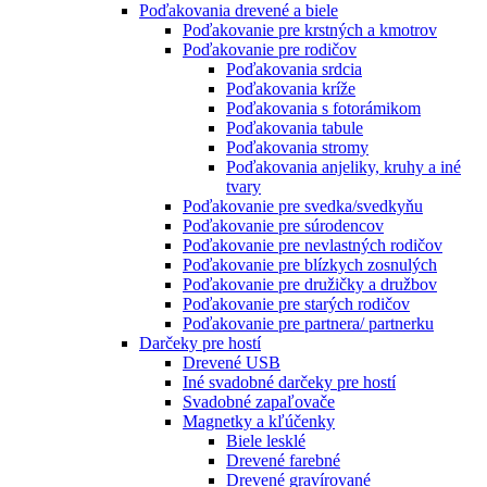
Poďakovania drevené a biele
Poďakovanie pre krstných a kmotrov
Poďakovanie pre rodičov
Poďakovania srdcia
Poďakovania kríže
Poďakovania s fotorámikom
Poďakovania tabule
Poďakovania stromy
Poďakovania anjeliky, kruhy a iné
tvary
Poďakovanie pre svedka/svedkyňu
Poďakovanie pre súrodencov
Poďakovanie pre nevlastných rodičov
Poďakovanie pre blízkych zosnulých
Poďakovanie pre družičky a družbov
Poďakovanie pre starých rodičov
Poďakovanie pre partnera/ partnerku
Darčeky pre hostí
Drevené USB
Iné svadobné darčeky pre hostí
Svadobné zapaľovače
Magnetky a kľúčenky
Biele lesklé
Drevené farebné
Drevené gravírované