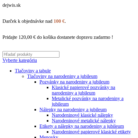
dejwis.sk
Darček k objednávke nad
100 €
.
Pridajte
120,00
€
do košika dostanete dopravu zadarmo !
Vyberte kategóriu
Tlačoviny a tabule
Tlačoviny na narodeniny a jubileum
Pozvánky na narodeniny a jubileum
Klasické papierové pozvánky na
narodeniny a jubileum
Metalické pozvánky na narodeniny a
jubileum
Nálepky na narodeniny a jubileum
Narodeninové klasické nálepky
Narodeninové metalické nálepky
Etikety a nálepky na narodeniny a jubileum
Narodeninové papierové klasické etikety
Menovky