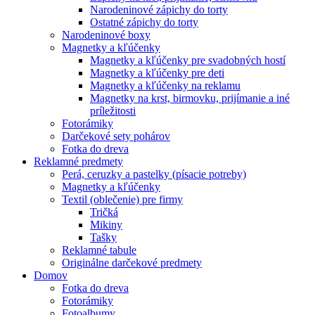
Narodeninové zápichy do torty
Ostatné zápichy do torty
Narodeninové boxy
Magnetky a kľúčenky
Magnetky a kľúčenky pre svadobných hostí
Magnetky a kľúčenky pre deti
Magnetky a kľúčenky na reklamu
Magnetky na krst, birmovku, prijímanie a iné
príležitosti
Fotorámiky
Darčekové sety pohárov
Fotka do dreva
Reklamné predmety
Perá, ceruzky a pastelky (písacie potreby)
Magnetky a kľúčenky
Textil (oblečenie) pre firmy
Tričká
Mikiny
Tašky
Reklamné tabule
Originálne darčekové predmety
Domov
Fotka do dreva
Fotorámiky
Fotoalbumy