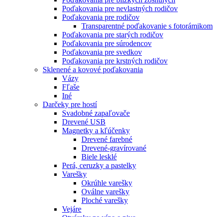
Poďakovania pre nevlastných rodičov
Poďakovania pre rodičov
Transparentné poďakovanie s fotorámikom
Poďakovania pre starých rodičov
Poďakovania pre súrodencov
Poďakovania pre svedkov
Poďakovania pre krstných rodičov
Sklenené a kovové poďakovania
Vázy
Fľaše
Iné
Darčeky pre hostí
Svadobné zapaľovače
Drevené USB
Magnetky a kľúčenky
Drevené farebné
Drevené-gravírované
Biele lesklé
Perá, ceruzky a pastelky
Varešky
Okrúhle varešky
Oválne varešky
Ploché varešky
Vejáre