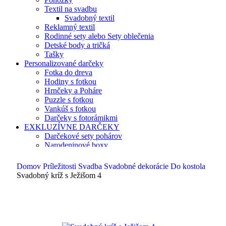
Textil na svadbu
Svadobný textil
Reklamný textil
Rodinné sety alebo Sety oblečenia
Detské body a tričká
Tašky
Personalizované darčeky
Fotka do dreva
Hodiny s fotkou
Hrnčeky a Poháre
Puzzle s fotkou
Vankúš s fotkou
Darčeky s fotorámikmi
EXKLUZÍVNE DARČEKY
Darčekové sety pohárov
Narodeninové boxy
Pamätné tabule
Domov
Príležitosti
Svadba
Svadobné dekorácie
Do kostola
Svadobný kríž s Ježišom 4