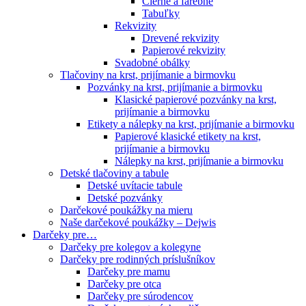
Čierne a farebné
Tabuľky
Rekvizity
Drevené rekvizity
Papierové rekvizity
Svadobné obálky
Tlačoviny na krst, prijímanie a birmovku
Pozvánky na krst, prijímanie a birmovku
Klasické papierové pozvánky na krst,
prijímanie a birmovku
Etikety a nálepky na krst, prijímanie a birmovku
Papierové klasické etikety na krst,
prijímanie a birmovku
Nálepky na krst, prijímanie a birmovku
Detské tlačoviny a tabule
Detské uvítacie tabule
Detské pozvánky
Darčekové poukážky na mieru
Naše darčekové poukážky – Dejwis
Darčeky pre…
Darčeky pre kolegov a kolegyne
Darčeky pre rodinných príslušníkov
Darčeky pre mamu
Darčeky pre otca
Darčeky pre súrodencov