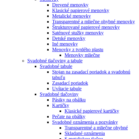
Drevené menovky
Klasické papierové menovky
Metalické menovky
Transparentné a mliečne ohybné menovky
Štrukturované papierové menovky
Saténové stužky menovky
Detské menovky
Iné menovky
Menovky z tvrdého plastu
Menovky mliečne
Svadobné tlačoviny a tabule
Svadobné tabule
Stojan na zasadací poriadok a svadobnú
tabuľu
Zasadací poriadok
Uvítacie tabule
Svadobné tlačoviny
Pásiky na obálku
Kartičky
Klasické papierové kartičky
Pečate na obálky
Svadobné oznámenia a pozvánky
Transparentné a mliečne ohybné
Skladané oznámenia
S metalickou tlačou