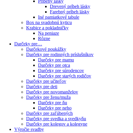
Príbehy lásky
Drevený príbeh lásky
Farebný príbeh lásky
Iné pamiatkové tabule
Box na svadobnú kyticu
Krabice a pokladničky
Na peniaze
Rôzne
Darčeky pre…
Darčekové poukážky
Darčeky pre rodinných príslušníkov
Darčeky pre mamu
Darčeky pre otca
Darčeky pre súrodencov
Darčeky pre starých rodičov
Darčeky pre učiteľov
Darčeky pre deti
Darčeky pre novomanželov
Darčeky pre ženu/muža
Darčeky pre ňu
Darčeky pre neho
Darčeky pre zaľúbených
Darčeky pre svedka a svedkyňu
Darčeky pre kolegov a kolegyne
Výročie svadby