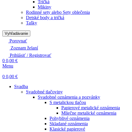
Tričká
Mikiny
Rodinné sety alebo Sety oblečenia
Detské body a tričká
Tašky
Vyhľadávanie
Porovnať
Zoznam želaní
Prihlásiť / Registrovať
0
0,00
€
Menu
0
0,00
€
Svadba
Svadobné tlačoviny
Svadobné oznámenia a pozvánky
S metalickou tlačou
Papierové metalické oznámenia
Mliečne metalické oznámenia
Pohyblivé oznámenia
Skladané oznámenia
Klasické papierové