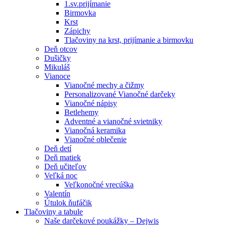
1.sv.prijímanie
Birmovka
Krst
Zápichy
Tlačoviny na krst, prijímanie a birmovku
Deň otcov
Dušičky
Mikuláš
Vianoce
Vianočné mechy a čižmy
Personalizované Vianočné darčeky
Vianočné nápisy
Betlehemy
Adventné a vianočné svietniky
Vianočná keramika
Vianočné oblečenie
Deň detí
Deň matiek
Deň učiteľov
Veľká noc
Veľkonočné vrecúška
Valentín
Útulok ňufáčik
Tlačoviny a tabule
Naše darčekové poukážky – Dejwis