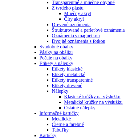
Transparentné a mliečne ohybné
Z tvrdého plastu
Mliečny akryl
Číry akryl
Drevené oznámenia
Štrukturované a perleťové oznámenia
Oznámenia s magnetkou
Dvojité oznámenia s fotkou
Svadobné obálky
Pásiky na obálku
Pečate na obálky
Etikety a nálepky
Etikety klasické
Etikety metalické
Etikety transparentné
Etikety drevené
Nálepky
Klasické krúžky na výslužku
Metalické krúžky na výslužku
Ostatné nálepky
Informačné kartičky
Metalické
Čierne a farebné
Tabuľky
Kartičky