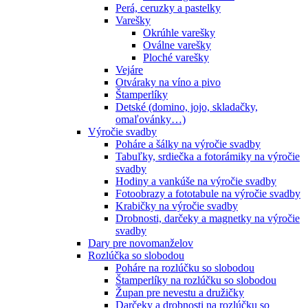
Perá, ceruzky a pastelky
Varešky
Okrúhle varešky
Oválne varešky
Ploché varešky
Vejáre
Otváraky na víno a pivo
Štamperlíky
Detské (domino, jojo, skladačky,
omaľovánky…)
Výročie svadby
Poháre a šálky na výročie svadby
Tabuľky, srdiečka a fotorámiky na výročie
svadby
Hodiny a vankúše na výročie svadby
Fotoobrazy a fototabule na výročie svadby
Krabičky na výročie svadby
Drobnosti, darčeky a magnetky na výročie
svadby
Dary pre novomanželov
Rozlúčka so slobodou
Poháre na rozlúčku so slobodou
Štamperlíky na rozlúčku so slobodou
Župan pre nevestu a družičky
Darčeky a drobnosti na rozlúčku so