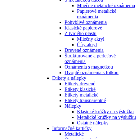
Mliečne metalické oznámenia
Papierové metalické
oznámenia
Pohyblivé oznámenia
Klasické papierové
Z tvrdého plastu
Mliečny akryl
Číry akryl
Drevené oznámenia
Štrukturované a perleťové
oznámenia
Oznámenia s magnetkou
Dvojité oznámenia s fotkou
Etikety a nálepky
Etikety drevené
Etikety klasické
Etikety metalické
Etikety transparentné
Nálepky
Klasické krúžky na výslužku
Metalické krúžky na výslužku
Ostatné nálepky
Informačné kartičky
Metalické