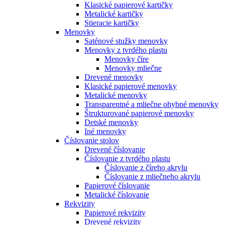
Klasické papierové kartičky
Metalické kartičky
Stieracie kartičky
Menovky
Saténové stužky menovky
Menovky z tvrdého plastu
Menovky číre
Menovky mliečne
Drevené menovky
Klasické papierové menovky
Metalické menovky
Transparentné a mliečne ohybné menovky
Štrukturované papierové menovky
Detské menovky
Iné menovky
Číslovanie stolov
Drevené číslovanie
Číslovanie z tvrdého plastu
Číslovanie z číreho akrylu
Číslovanie z mliečneho akrylu
Papierové číslovanie
Metalické číslovanie
Rekvizity
Papierové rekvizity
Drevené rekvizity