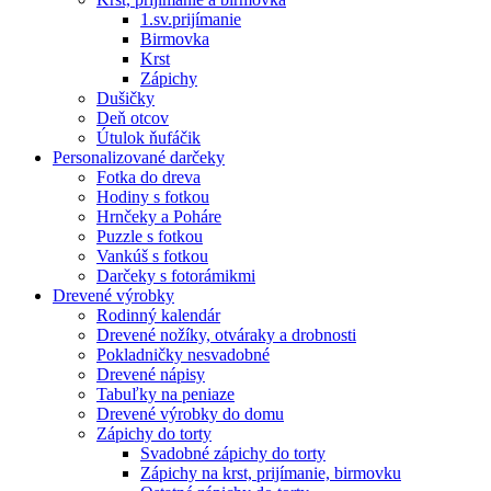
1.sv.prijímanie
Birmovka
Krst
Zápichy
Dušičky
Deň otcov
Útulok ňufáčik
Personalizované darčeky
Fotka do dreva
Hodiny s fotkou
Hrnčeky a Poháre
Puzzle s fotkou
Vankúš s fotkou
Darčeky s fotorámikmi
Drevené výrobky
Rodinný kalendár
Drevené nožíky, otváraky a drobnosti
Pokladničky nesvadobné
Drevené nápisy
Tabuľky na peniaze
Drevené výrobky do domu
Zápichy do torty
Svadobné zápichy do torty
Zápichy na krst, prijímanie, birmovku