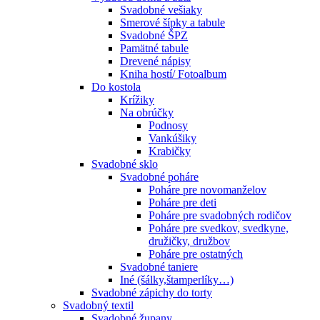
Svadobné vešiaky
Smerové šípky a tabule
Svadobné ŠPZ
Pamätné tabule
Drevené nápisy
Kniha hostí/ Fotoalbum
Do kostola
Krížiky
Na obrúčky
Podnosy
Vankúšiky
Krabičky
Svadobné sklo
Svadobné poháre
Poháre pre novomanželov
Poháre pre deti
Poháre pre svadobných rodičov
Poháre pre svedkov, svedkyne,
družičky, družbov
Poháre pre ostatných
Svadobné taniere
Iné (šálky,štamperlíky…)
Svadobné zápichy do torty
Svadobný textil
Svadobné župany