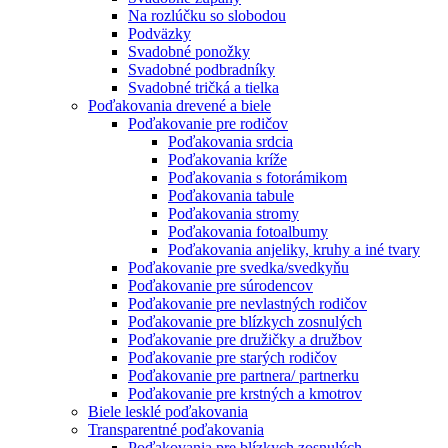
Na rozlúčku so slobodou
Podväzky
Svadobné ponožky
Svadobné podbradníky
Svadobné tričká a tielka
Poďakovania drevené a biele
Poďakovanie pre rodičov
Poďakovania srdcia
Poďakovania kríže
Poďakovania s fotorámikom
Poďakovania tabule
Poďakovania stromy
Poďakovania fotoalbumy
Poďakovania anjeliky, kruhy a iné tvary
Poďakovanie pre svedka/svedkyňu
Poďakovanie pre súrodencov
Poďakovanie pre nevlastných rodičov
Poďakovanie pre blízkych zosnulých
Poďakovanie pre družičky a družbov
Poďakovanie pre starých rodičov
Poďakovanie pre partnera/ partnerku
Poďakovanie pre krstných a kmotrov
Biele lesklé poďakovania
Transparentné poďakovania
Poďakovania pre blízkych zosnulých