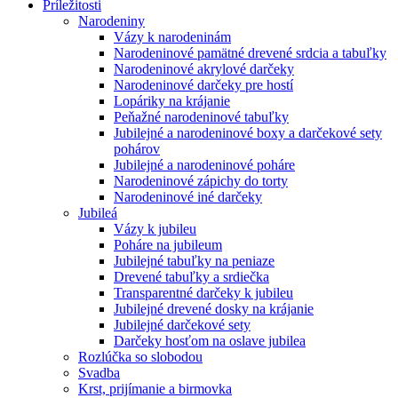
Príležitosti
Narodeniny
Vázy k narodeninám
Narodeninové pamätné drevené srdcia a tabuľky
Narodeninové akrylové darčeky
Narodeninové darčeky pre hostí
Lopáriky na krájanie
Peňažné narodeninové tabuľky
Jubilejné a narodeninové boxy a darčekové sety
pohárov
Jubilejné a narodeninové poháre
Narodeninové zápichy do torty
Narodeninové iné darčeky
Jubileá
Vázy k jubileu
Poháre na jubileum
Jubilejné tabuľky na peniaze
Drevené tabuľky a srdiečka
Transparentné darčeky k jubileu
Jubilejné drevené dosky na krájanie
Jubilejné darčekové sety
Darčeky hosťom na oslave jubilea
Rozlúčka so slobodou
Svadba
Krst, prijímanie a birmovka