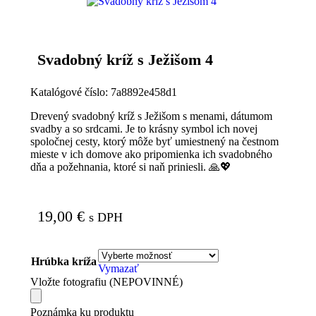
Svadobný kríž s Ježišom 4
Katalógové číslo:
7a8892e458d1
Drevený svadobný kríž s Ježišom s menami, dátumom
svadby a so srdcami. Je to krásny symbol ich novej
spoločnej cesty, ktorý môže byť umiestnený na čestnom
mieste v ich domove ako pripomienka ich svadobného
dňa a požehnania, ktoré si naň priniesli. 🙏💖
19,00
€
s DPH
Hrúbka kríža
Vymazať
Vložte fotografiu (NEPOVINNÉ)
Poznámka ku produktu