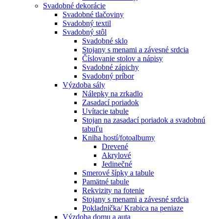
Svadobné dekorácie
Svadobné tlačoviny
Svadobný textil
Svadobný stôl
Svadobné sklo
Stojany s menami a závesné srdcia
Číslovanie stolov a nápisy
Svadobné zápichy
Svadobný príbor
Výzdoba sály
Nálepky na zrkadlo
Zasadací poriadok
Uvítacie tabule
Stojan na zasadací poriadok a svadobnú
tabuľu
Kniha hostí/fotoalbumy
Drevené
Akrylové
Jedinečné
Smerové šípky a tabule
Pamätné tabule
Rekvizity na fotenie
Stojany s menami a závesné srdcia
Pokladnička/ Krabica na peniaze
Výzdoba domu a auta