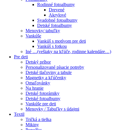
Rodinné fotoalbumy
Drevené
Akrylové
Svadobné fotoalbumy
Detské fotoalbumy
Menovky/ tabuľky
Vankúše
Vankúš s motívom pre deti
Vankúš s fotkou
Iné …(vešiaky na kľúče, rodinne kalendáre…)
Pre deti
Detský príbor
Personalizované písacie potreby
Detské tlačoviny a tabule
Magnetky a kľúčenky
Omaľovánky
Na hranie
Detské fotorámiky
Detské fotoalbumy
Vankúše pre deti
Menovky / Tabuľky s údajmi
Textil
Tričká a tielka
Mikiny
Ponožky