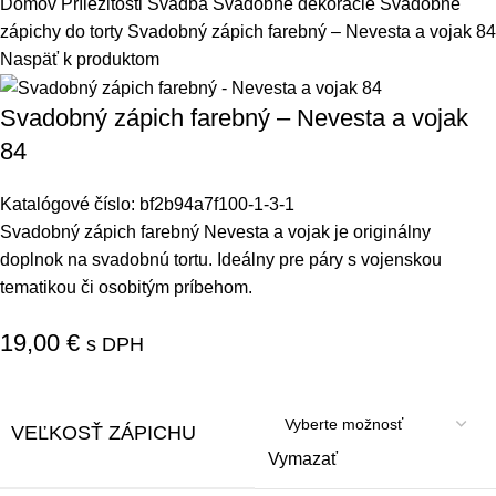
Domov
Príležitosti
Svadba
Svadobné dekorácie
Svadobné
zápichy do torty
Svadobný zápich farebný – Nevesta a vojak 84
Naspäť k produktom
Svadobný zápich farebný – Nevesta a vojak
84
Katalógové číslo:
bf2b94a7f100-1-3-1
Svadobný zápich farebný Nevesta a vojak je originálny
doplnok na svadobnú tortu. Ideálny pre páry s vojenskou
tematikou či osobitým príbehom.
19,00
€
s DPH
VEĽKOSŤ ZÁPICHU
Vymazať