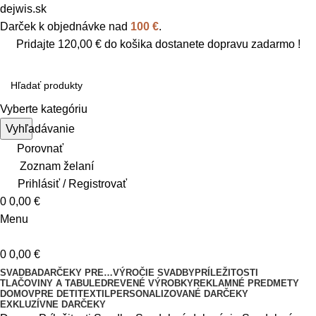
dejwis.sk
Darček k objednávke nad
100 €
.
Pridajte
120,00
€
do košika dostanete dopravu zadarmo !
Vyberte kategóriu
Vyhľadávanie
Porovnať
Zoznam želaní
Prihlásiť / Registrovať
0
0,00
€
Menu
0
0,00
€
SVADBA
DARČEKY PRE…
VÝROČIE SVADBY
PRÍLEŽITOSTI
TLAČOVINY A TABULE
DREVENÉ VÝROBKY
REKLAMNÉ PREDMETY
DOMOV
PRE DETI
TEXTIL
PERSONALIZOVANÉ DARČEKY
EXKLUZÍVNE DARČEKY