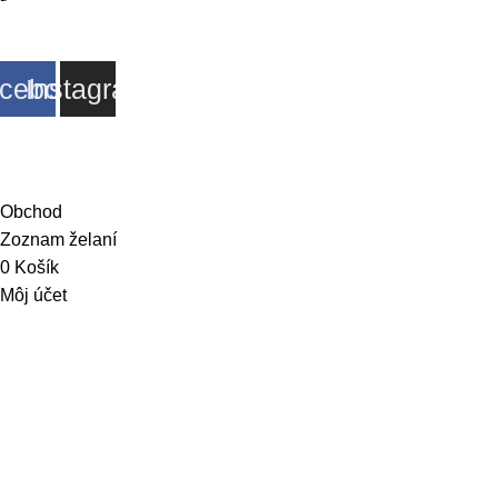
Sociálne siete
cebook
Instagram
© 2026 Dejwis. Všetky práva vyhradené
Obchod
Zoznam želaní
0
Košík
Môj účet