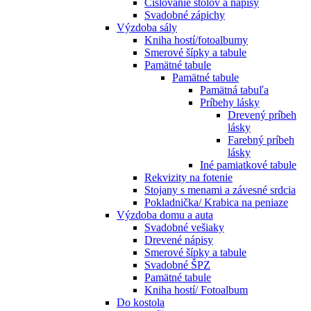
Číslovanie stolov a nápisy
Svadobné zápichy
Výzdoba sály
Kniha hostí/fotoalbumy
Smerové šípky a tabule
Pamätné tabule
Pamätné tabule
Pamätná tabuľa
Príbehy lásky
Drevený príbeh
lásky
Farebný príbeh
lásky
Iné pamiatkové tabule
Rekvizity na fotenie
Stojany s menami a závesné srdcia
Pokladnička/ Krabica na peniaze
Výzdoba domu a auta
Svadobné vešiaky
Drevené nápisy
Smerové šípky a tabule
Svadobné ŠPZ
Pamätné tabule
Kniha hostí/ Fotoalbum
Do kostola