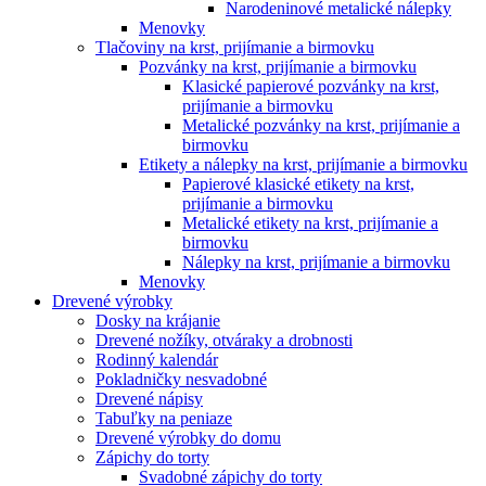
Narodeninové metalické nálepky
Menovky
Tlačoviny na krst, prijímanie a birmovku
Pozvánky na krst, prijímanie a birmovku
Klasické papierové pozvánky na krst,
prijímanie a birmovku
Metalické pozvánky na krst, prijímanie a
birmovku
Etikety a nálepky na krst, prijímanie a birmovku
Papierové klasické etikety na krst,
prijímanie a birmovku
Metalické etikety na krst, prijímanie a
birmovku
Nálepky na krst, prijímanie a birmovku
Menovky
Drevené výrobky
Dosky na krájanie
Drevené nožíky, otváraky a drobnosti
Rodinný kalendár
Pokladničky nesvadobné
Drevené nápisy
Tabuľky na peniaze
Drevené výrobky do domu
Zápichy do torty
Svadobné zápichy do torty