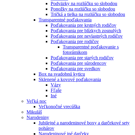
Podväzky na rozlúčku so slobodou
Ponožky na rozlúčku so slobodou
Tričká a tielka na rozlúčku so slobodou
Transparentné poďakovania
Poďakovania pre krstných rodičov
Poďakovania pre blízkych zosnulých
Poďakovania pre nevlastných rodičov
Poďakovania pre rodičov
Transparentné poďakovanie s
fotorámikom
Poďakovania pre starých rodičov
Poďakovania pre súrodencov
Poďakovania pre svedkov
Box na svadobnú kyticu
Sklenené a kovové poďakovania
Vázy
Fľaše
Iné
Veľká noc
Veľkonočné vrecúška
Mikuláš
Narodeniny
Jubilejné a narodeninové boxy a darčekové sety
pohárov
Narodeninové iné darčeky