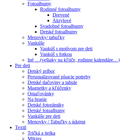
Fotoalbumy
Rodinné fotoalbumy
Drevené
Akrylové
Svadobné fotoalbumy
Detské fotoalbumy
Menovky/ tabuľky
Vankúše
Vankúš s motívom pre deti
Vankúš s fotkou
Iné …(vešiaky na kľúče, rodinne kalendáre…)
Pre deti
Detský príbor
Personalizované písacie potreby
Detské tlačoviny a tabule
Magnetky a kľúčenky
Omaľovánky
Na hranie
Detské fotorámiky
Detské fotoalbumy
Vankúše pre deti
Menovky / Tabuľky s údajmi
Textil
Tričká a tielka
Mikiny