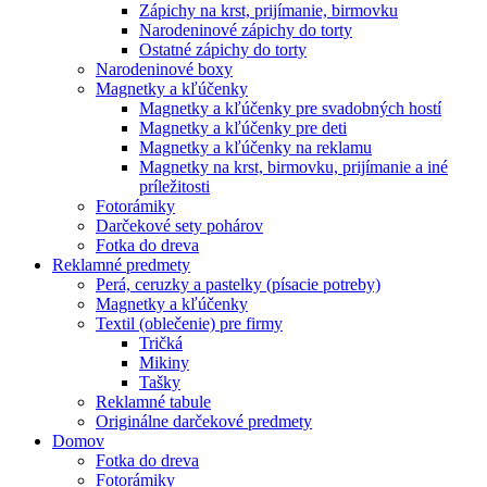
Zápichy na krst, prijímanie, birmovku
Narodeninové zápichy do torty
Ostatné zápichy do torty
Narodeninové boxy
Magnetky a kľúčenky
Magnetky a kľúčenky pre svadobných hostí
Magnetky a kľúčenky pre deti
Magnetky a kľúčenky na reklamu
Magnetky na krst, birmovku, prijímanie a iné
príležitosti
Fotorámiky
Darčekové sety pohárov
Fotka do dreva
Reklamné predmety
Perá, ceruzky a pastelky (písacie potreby)
Magnetky a kľúčenky
Textil (oblečenie) pre firmy
Tričká
Mikiny
Tašky
Reklamné tabule
Originálne darčekové predmety
Domov
Fotka do dreva
Fotorámiky