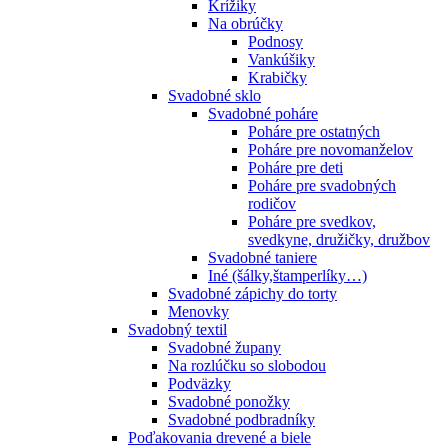
Krížiky
Na obrúčky
Podnosy
Vankúšiky
Krabičky
Svadobné sklo
Svadobné poháre
Poháre pre ostatných
Poháre pre novomanželov
Poháre pre deti
Poháre pre svadobných
rodičov
Poháre pre svedkov,
svedkyne, družičky, družbov
Svadobné taniere
Iné (šálky,štamperlíky…)
Svadobné zápichy do torty
Menovky
Svadobný textil
Svadobné župany
Na rozlúčku so slobodou
Podväzky
Svadobné ponožky
Svadobné podbradníky
Poďakovania drevené a biele