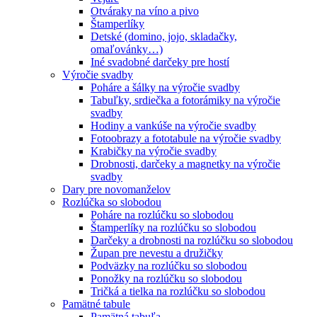
Otváraky na víno a pivo
Štamperlíky
Detské (domino, jojo, skladačky,
omaľovánky…)
Iné svadobné darčeky pre hostí
Výročie svadby
Poháre a šálky na výročie svadby
Tabuľky, srdiečka a fotorámiky na výročie
svadby
Hodiny a vankúše na výročie svadby
Fotoobrazy a fototabule na výročie svadby
Krabičky na výročie svadby
Drobnosti, darčeky a magnetky na výročie
svadby
Dary pre novomanželov
Rozlúčka so slobodou
Poháre na rozlúčku so slobodou
Štamperlíky na rozlúčku so slobodou
Darčeky a drobnosti na rozlúčku so slobodou
Župan pre nevestu a družičky
Podväzky na rozlúčku so slobodou
Ponožky na rozlúčku so slobodou
Tričká a tielka na rozlúčku so slobodou
Pamätné tabule
Pamätná tabuľa