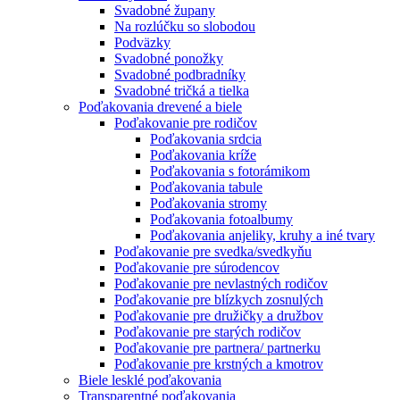
Svadobné župany
Na rozlúčku so slobodou
Podväzky
Svadobné ponožky
Svadobné podbradníky
Svadobné tričká a tielka
Poďakovania drevené a biele
Poďakovanie pre rodičov
Poďakovania srdcia
Poďakovania kríže
Poďakovania s fotorámikom
Poďakovania tabule
Poďakovania stromy
Poďakovania fotoalbumy
Poďakovania anjeliky, kruhy a iné tvary
Poďakovanie pre svedka/svedkyňu
Poďakovanie pre súrodencov
Poďakovanie pre nevlastných rodičov
Poďakovanie pre blízkych zosnulých
Poďakovanie pre družičky a družbov
Poďakovanie pre starých rodičov
Poďakovanie pre partnera/ partnerku
Poďakovanie pre krstných a kmotrov
Biele lesklé poďakovania
Transparentné poďakovania