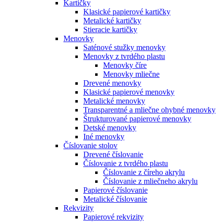
Kartičky
Klasické papierové kartičky
Metalické kartičky
Stieracie kartičky
Menovky
Saténové stužky menovky
Menovky z tvrdého plastu
Menovky číre
Menovky mliečne
Drevené menovky
Klasické papierové menovky
Metalické menovky
Transparentné a mliečne ohybné menovky
Štrukturované papierové menovky
Detské menovky
Iné menovky
Číslovanie stolov
Drevené číslovanie
Číslovanie z tvrdého plastu
Číslovanie z číreho akrylu
Číslovanie z mliečneho akrylu
Papierové číslovanie
Metalické číslovanie
Rekvizity
Papierové rekvizity