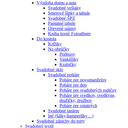
Výzdoba domu a auta
Svadobné vešiaky
Smerové šípky a tabule
Svadobné ŠPZ
Pamätné tabule
Drevené nápisy
Kniha hostí/ Fotoalbum
Do kostola
Krížiky
Na obrúčky
Podnosy
Vankúšiky
Krabičky
Svadobné sklo
Svadobné poháre
Poháre pre novomanželov
Poháre pre deti
Poháre pre svadobných rodičov
Poháre pre svedkov, svedkyne,
družičky, družbov
Poháre pre ostatných
Svadobné taniere
Iné (šálky,štamperlíky…)
Svadobné zápichy do torty
Svadobný textil