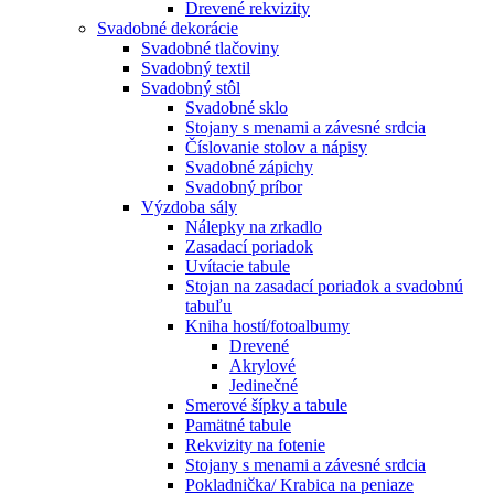
Drevené rekvizity
Svadobné dekorácie
Svadobné tlačoviny
Svadobný textil
Svadobný stôl
Svadobné sklo
Stojany s menami a závesné srdcia
Číslovanie stolov a nápisy
Svadobné zápichy
Svadobný príbor
Výzdoba sály
Nálepky na zrkadlo
Zasadací poriadok
Uvítacie tabule
Stojan na zasadací poriadok a svadobnú
tabuľu
Kniha hostí/fotoalbumy
Drevené
Akrylové
Jedinečné
Smerové šípky a tabule
Pamätné tabule
Rekvizity na fotenie
Stojany s menami a závesné srdcia
Pokladnička/ Krabica na peniaze