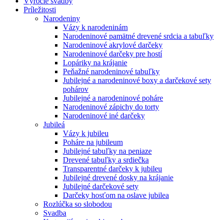
Výročie svadby
Príležitosti
Narodeniny
Vázy k narodeninám
Narodeninové pamätné drevené srdcia a tabuľky
Narodeninové akrylové darčeky
Narodeninové darčeky pre hostí
Lopáriky na krájanie
Peňažné narodeninové tabuľky
Jubilejné a narodeninové boxy a darčekové sety
pohárov
Jubilejné a narodeninové poháre
Narodeninové zápichy do torty
Narodeninové iné darčeky
Jubileá
Vázy k jubileu
Poháre na jubileum
Jubilejné tabuľky na peniaze
Drevené tabuľky a srdiečka
Transparentné darčeky k jubileu
Jubilejné drevené dosky na krájanie
Jubilejné darčekové sety
Darčeky hosťom na oslave jubilea
Rozlúčka so slobodou
Svadba