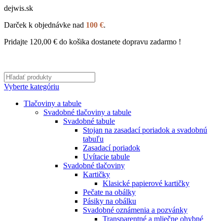
dejwis.sk
Darček k objednávke nad
100 €
.
Pridajte
120,00
€
do košika dostanete dopravu zadarmo !
Vyberte kategóriu
Tlačoviny a tabule
Svadobné tlačoviny a tabule
Svadobné tabule
Stojan na zasadací poriadok a svadobnú
tabuľu
Zasadací poriadok
Uvítacie tabule
Svadobné tlačoviny
Kartičky
Klasické papierové kartičky
Pečate na obálky
Pásiky na obálku
Svadobné oznámenia a pozvánky
Transparentné a mliečne ohybné