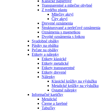
Klasické papierové
Transparentné a mliečne ohybné
Z tvrdého plastu
Mliečny akryl
Číry akryl
Drevené oznámenia
Štrukturované a perleťové oznámenia
Oznámenia s magnetkou
Dvojité oznámenia s fotkou
Svadobné obálky
Pásiky na obálku
Pečate na obálky
Etikety a nálepky
Etikety klasické
Etikety metalické
Etikety transparentné
Etikety drevené
Nálepky
Klasické krúžky na výslužku
Metalické krúžky na výslužku
Ostatné nálepky
Informačné kartičky
Metalické
Čierne a farebné
Tabuľky