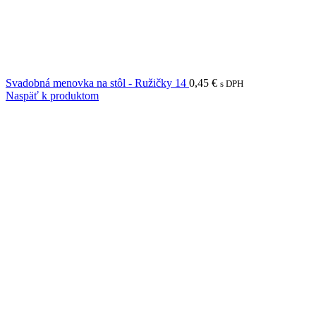
Svadobná menovka na stôl - Ružičky 14
0,45
€
s DPH
Naspäť k produktom