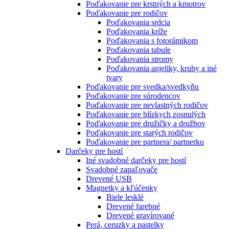
Poďakovanie pre krstných a kmotrov
Poďakovanie pre rodičov
Poďakovania srdcia
Poďakovania kríže
Poďakovania s fotorámikom
Poďakovania tabule
Poďakovania stromy
Poďakovania anjeliky, kruhy a iné
tvary
Poďakovanie pre svedka/svedkyňu
Poďakovanie pre súrodencov
Poďakovanie pre nevlastných rodičov
Poďakovanie pre blízkych zosnulých
Poďakovanie pre družičky a družbov
Poďakovanie pre starých rodičov
Poďakovanie pre partnera/ partnerku
Darčeky pre hostí
Iné svadobné darčeky pre hostí
Svadobné zapaľovače
Drevené USB
Magnetky a kľúčenky
Biele lesklé
Drevené farebné
Drevené gravírované
Perá, ceruzky a pastelky