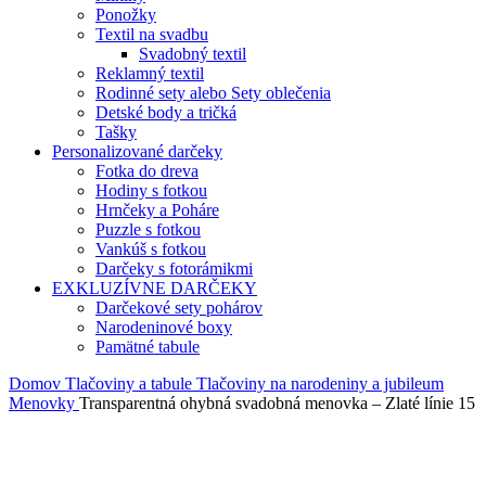
Ponožky
Textil na svadbu
Svadobný textil
Reklamný textil
Rodinné sety alebo Sety oblečenia
Detské body a tričká
Tašky
Personalizované darčeky
Fotka do dreva
Hodiny s fotkou
Hrnčeky a Poháre
Puzzle s fotkou
Vankúš s fotkou
Darčeky s fotorámikmi
EXKLUZÍVNE DARČEKY
Darčekové sety pohárov
Narodeninové boxy
Pamätné tabule
Domov
Tlačoviny a tabule
Tlačoviny na narodeniny a jubileum
Menovky
Transparentná ohybná svadobná menovka – Zlaté línie 15