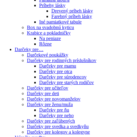
Príbehy lásky
Drevený príbeh lásky
Farebný príbeh lásky
Iné pamiatkové tabule
Box na svadobnú kyticu
Krabice a pokladničky
Na peniaze
Rôzne
Darčeky pre…
Darčekové poukážky
Darčeky pre rodinných príslušníkov
Darčeky pre mamu
Darčeky pre otca
Darčeky pre súrodencov
Darčeky pre starých rodičov
Darčeky pre učiteľov
Darčeky pre deti
Darčeky pre novomanželov
Darčeky pre ženu/muža
Darčeky pre ňu
Darčeky pre neho
Darčeky pre zaľúbených
Darčeky pre svedka a svedkyňu
Darčeky pre kolegov a kolegyne