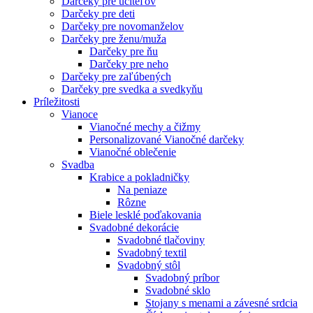
Darčeky pre učiteľov
Darčeky pre deti
Darčeky pre novomanželov
Darčeky pre ženu/muža
Darčeky pre ňu
Darčeky pre neho
Darčeky pre zaľúbených
Darčeky pre svedka a svedkyňu
Príležitosti
Vianoce
Vianočné mechy a čižmy
Personalizované Vianočné darčeky
Vianočné oblečenie
Svadba
Krabice a pokladničky
Na peniaze
Rôzne
Biele lesklé poďakovania
Svadobné dekorácie
Svadobné tlačoviny
Svadobný textil
Svadobný stôl
Svadobný príbor
Svadobné sklo
Stojany s menami a závesné srdcia