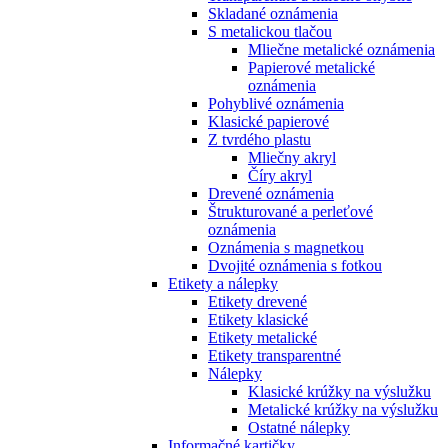
Skladané oznámenia
S metalickou tlačou
Mliečne metalické oznámenia
Papierové metalické
oznámenia
Pohyblivé oznámenia
Klasické papierové
Z tvrdého plastu
Mliečny akryl
Číry akryl
Drevené oznámenia
Štrukturované a perleťové
oznámenia
Oznámenia s magnetkou
Dvojité oznámenia s fotkou
Etikety a nálepky
Etikety drevené
Etikety klasické
Etikety metalické
Etikety transparentné
Nálepky
Klasické krúžky na výslužku
Metalické krúžky na výslužku
Ostatné nálepky
Informačné kartičky