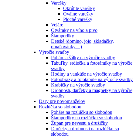
Varešky
Okrúhle varešky
Oválne varešky
Ploché varešky
Vejáre
Otváraky na víno a pivo
Štamperlíky
Detské (domino, jojo, skladačky,
omaľovánky…)
Výročie svadby
Poháre a šálky na výročie svadby
Tabuľky, srdiečka a fotorámiky na výročie
svadby
Hodiny a vankúše na výročie svadby
Fotoobrazy a fototabule na výročie svadby
Krabičky na výročie svadby
Drobnosti, darčeky a magnetky na výročie
svadby
Dary pre novomanželov
Rozlúčka so slobodou
Poháre na rozlúčku so slobodou
Štamperlíky na rozlúčku so slobodou
Župan pre nevestu a družičky
Darčeky a drobnosti na rozlúčku so
slobodou