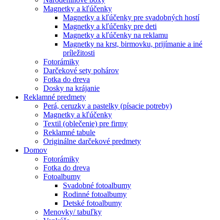
Magnetky a kľúčenky
Magnetky a kľúčenky pre svadobných hostí
Magnetky a kľúčenky pre deti
Magnetky a kľúčenky na reklamu
Magnetky na krst, birmovku, prijímanie a iné
príležitosti
Fotorámiky
Darčekové sety pohárov
Fotka do dreva
Dosky na krájanie
Reklamné predmety
Perá, ceruzky a pastelky (písacie potreby)
Magnetky a kľúčenky
Textil (oblečenie) pre firmy
Reklamné tabule
Originálne darčekové predmety
Domov
Fotorámiky
Fotka do dreva
Fotoalbumy
Svadobné fotoalbumy
Rodinné fotoalbumy
Detské fotoalbumy
Menovky/ tabuľky