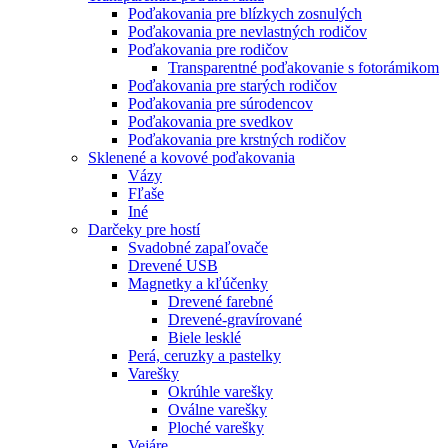
Poďakovania pre blízkych zosnulých
Poďakovania pre nevlastných rodičov
Poďakovania pre rodičov
Transparentné poďakovanie s fotorámikom
Poďakovania pre starých rodičov
Poďakovania pre súrodencov
Poďakovania pre svedkov
Poďakovania pre krstných rodičov
Sklenené a kovové poďakovania
Vázy
Fľaše
Iné
Darčeky pre hostí
Svadobné zapaľovače
Drevené USB
Magnetky a kľúčenky
Drevené farebné
Drevené-gravírované
Biele lesklé
Perá, ceruzky a pastelky
Varešky
Okrúhle varešky
Oválne varešky
Ploché varešky
Vejáre