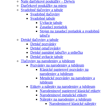
Naše darčekové poukážky – Dejwis
Darčekové poukážky na mieru
Svadobné tlačoviny a tabule
Svadobné tlačoviny
Svadobné tabule
Uvítacie tabule
Zasadací poriadok
Stojan na zasadací poriadok a svadobnú
tabuľu
Detské tlačoviny a tabule
Detské pozvánky
Detské omaľovánky
Detské pamätné tabuľky a srdiečka
Detské uvítacie tabule
Tlačoviny na narodeniny a jubileum
Pozvánky na narodeniny a jubileum
Klasické papierové pozvánky na
narodeniny a jubileum
Metalické pozvánky na narodeniny a
jubileum
Etikety a nálepky na narodeniny a jubileum
Narodeninové papierové klasické etikety
Narodeninové metalické etikety
Nálepky na narodeniny a jubileum
Narodeninové klasické nálepky