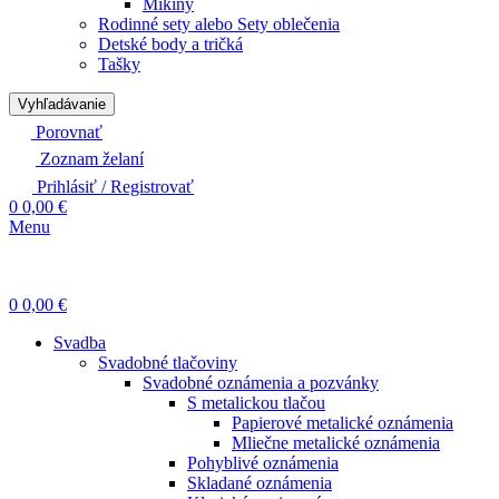
Mikiny
Rodinné sety alebo Sety oblečenia
Detské body a tričká
Tašky
Vyhľadávanie
Porovnať
Zoznam želaní
Prihlásiť / Registrovať
0
0,00
€
Menu
0
0,00
€
Svadba
Svadobné tlačoviny
Svadobné oznámenia a pozvánky
S metalickou tlačou
Papierové metalické oznámenia
Mliečne metalické oznámenia
Pohyblivé oznámenia
Skladané oznámenia