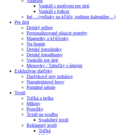
Vankúše
Vankúš s motívom pre deti
Vankúš s fotkou
Iné …(vešiaky na kľúče, rodinne kalendáre…)
Pre deti
Detský príbor
Personalizované písacie potreby
Magnetky a kľúčenky
Na hranie
Detské fotorámiky
Detské fotoalbumy
Vankúše pre deti
Menovky / Tabuľky s údajmi
Exkluzívne darčeky
Darčekové sety pohárov
Narodeninové boxy
Pamätné tabule
Textil
Tričká a tielka
Mikiny
Ponožky
Textil na svadbu
Svadobný textil
Reklamný textil
Tričká