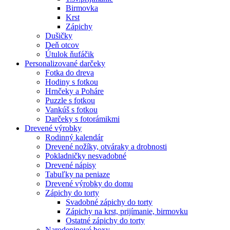
Birmovka
Krst
Zápichy
Dušičky
Deň otcov
Útulok ňufáčik
Personalizované darčeky
Fotka do dreva
Hodiny s fotkou
Hrnčeky a Poháre
Puzzle s fotkou
Vankúš s fotkou
Darčeky s fotorámikmi
Drevené výrobky
Rodinný kalendár
Drevené nožíky, otváraky a drobnosti
Pokladničky nesvadobné
Drevené nápisy
Tabuľky na peniaze
Drevené výrobky do domu
Zápichy do torty
Svadobné zápichy do torty
Zápichy na krst, prijímanie, birmovku
Ostatné zápichy do torty
Narodeninové boxy