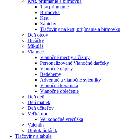
Krst, prijímanie a birmovka
1.sv.prijímanie
Birmovka
Krst
Zápichy
Tlačoviny na krst, prijímanie a birmovku
Deň otcov
Dušičky
Mikuláš
Vianoce
Vianočné mechy a čižmy
Personalizované Vianočné darčeky
Vianočné nápisy
Betlehemy
Adventné a vianočné svietniky
Vianočná keramika
Vianočné oblečenie
Deň detí
Deň matiek
Deň učiteľov
Veľká noc
Veľkonočné vrecúška
Valentín
Útulok ňufáčik
Tlačoviny a tabule