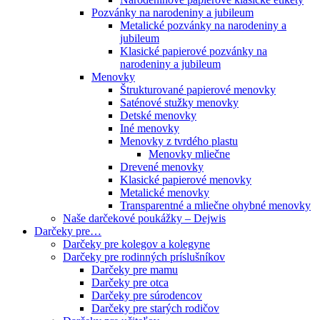
Pozvánky na narodeniny a jubileum
Metalické pozvánky na narodeniny a
jubileum
Klasické papierové pozvánky na
narodeniny a jubileum
Menovky
Štrukturované papierové menovky
Saténové stužky menovky
Detské menovky
Iné menovky
Menovky z tvrdého plastu
Menovky mliečne
Drevené menovky
Klasické papierové menovky
Metalické menovky
Transparentné a mliečne ohybné menovky
Naše darčekové poukážky – Dejwis
Darčeky pre…
Darčeky pre kolegov a kolegyne
Darčeky pre rodinných príslušníkov
Darčeky pre mamu
Darčeky pre otca
Darčeky pre súrodencov
Darčeky pre starých rodičov