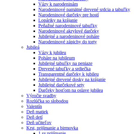
Vázy k narodeninám
Narodeninové pamätné drevené srdcia a tabuľky
Narodeninové darčeky pre hostí
Lopáriky na krájanie
Peňažné narodeninové tabuľky
Narodeninové akrylové darčeky
Jubilejné a narodeninové poháre
Narodeninové zápichy do torty
Jubileá
Vázy k jubileu
Poháre na jubileum
Jubilejné tabuľky na peniaze
Drevené tabuľky a srdiečka
Transparentné darčeky k jubileu
Jubilejné drevené dosky na krájanie
Jubilejné darčekové sety
Darčeky hosťom na oslave jubilea
Výročie svadby
Rozlúčka so slobodou
Valentín
Deň matiek
Deň detí
Deň učiteľov
Krst, prijímanie a birmovka
1.sv.prijímanie