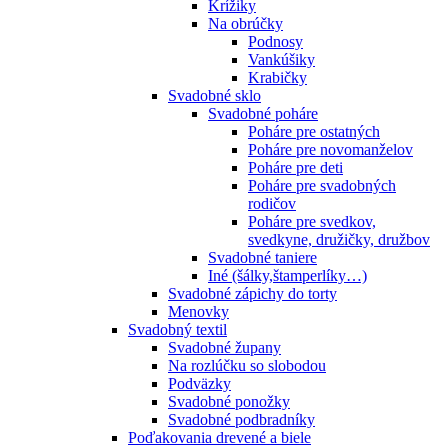
Krížiky
Na obrúčky
Podnosy
Vankúšiky
Krabičky
Svadobné sklo
Svadobné poháre
Poháre pre ostatných
Poháre pre novomanželov
Poháre pre deti
Poháre pre svadobných
rodičov
Poháre pre svedkov,
svedkyne, družičky, družbov
Svadobné taniere
Iné (šálky,štamperlíky…)
Svadobné zápichy do torty
Menovky
Svadobný textil
Svadobné župany
Na rozlúčku so slobodou
Podväzky
Svadobné ponožky
Svadobné podbradníky
Poďakovania drevené a biele