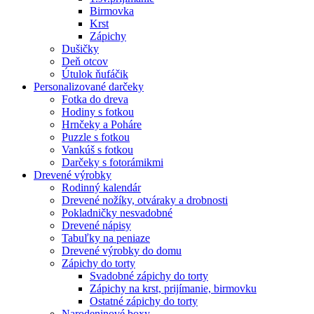
Birmovka
Krst
Zápichy
Dušičky
Deň otcov
Útulok ňufáčik
Personalizované darčeky
Fotka do dreva
Hodiny s fotkou
Hrnčeky a Poháre
Puzzle s fotkou
Vankúš s fotkou
Darčeky s fotorámikmi
Drevené výrobky
Rodinný kalendár
Drevené nožíky, otváraky a drobnosti
Pokladničky nesvadobné
Drevené nápisy
Tabuľky na peniaze
Drevené výrobky do domu
Zápichy do torty
Svadobné zápichy do torty
Zápichy na krst, prijímanie, birmovku
Ostatné zápichy do torty
Narodeninové boxy