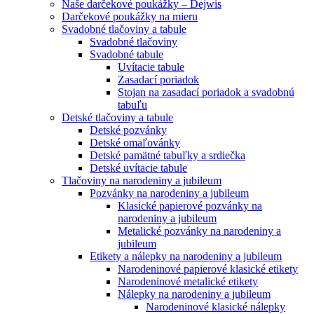
Naše darčekové poukážky – Dejwis
Darčekové poukážky na mieru
Svadobné tlačoviny a tabule
Svadobné tlačoviny
Svadobné tabule
Uvítacie tabule
Zasadací poriadok
Stojan na zasadací poriadok a svadobnú
tabuľu
Detské tlačoviny a tabule
Detské pozvánky
Detské omaľovánky
Detské pamätné tabuľky a srdiečka
Detské uvítacie tabule
Tlačoviny na narodeniny a jubileum
Pozvánky na narodeniny a jubileum
Klasické papierové pozvánky na
narodeniny a jubileum
Metalické pozvánky na narodeniny a
jubileum
Etikety a nálepky na narodeniny a jubileum
Narodeninové papierové klasické etikety
Narodeninové metalické etikety
Nálepky na narodeniny a jubileum
Narodeninové klasické nálepky