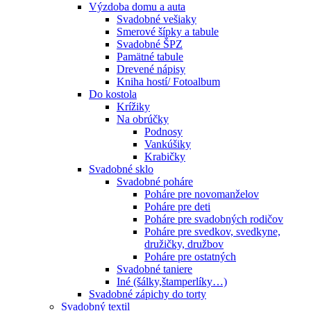
Výzdoba domu a auta
Svadobné vešiaky
Smerové šípky a tabule
Svadobné ŠPZ
Pamätné tabule
Drevené nápisy
Kniha hostí/ Fotoalbum
Do kostola
Krížiky
Na obrúčky
Podnosy
Vankúšiky
Krabičky
Svadobné sklo
Svadobné poháre
Poháre pre novomanželov
Poháre pre deti
Poháre pre svadobných rodičov
Poháre pre svedkov, svedkyne,
družičky, družbov
Poháre pre ostatných
Svadobné taniere
Iné (šálky,štamperlíky…)
Svadobné zápichy do torty
Svadobný textil