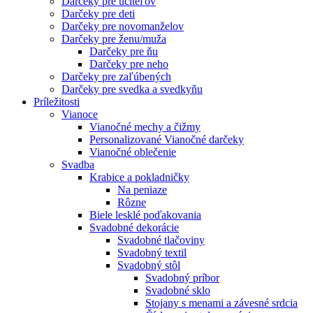
Darčeky pre učiteľov
Darčeky pre deti
Darčeky pre novomanželov
Darčeky pre ženu/muža
Darčeky pre ňu
Darčeky pre neho
Darčeky pre zaľúbených
Darčeky pre svedka a svedkyňu
Príležitosti
Vianoce
Vianočné mechy a čižmy
Personalizované Vianočné darčeky
Vianočné oblečenie
Svadba
Krabice a pokladničky
Na peniaze
Rôzne
Biele lesklé poďakovania
Svadobné dekorácie
Svadobné tlačoviny
Svadobný textil
Svadobný stôl
Svadobný príbor
Svadobné sklo
Stojany s menami a závesné srdcia