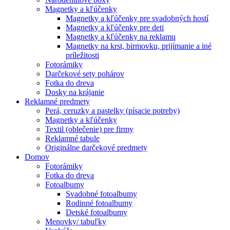
Magnetky a kľúčenky
Magnetky a kľúčenky pre svadobných hostí
Magnetky a kľúčenky pre deti
Magnetky a kľúčenky na reklamu
Magnetky na krst, birmovku, prijímanie a iné
príležitosti
Fotorámiky
Darčekové sety pohárov
Fotka do dreva
Dosky na krájanie
Reklamné predmety
Perá, ceruzky a pastelky (písacie potreby)
Magnetky a kľúčenky
Textil (oblečenie) pre firmy
Reklamné tabule
Originálne darčekové predmety
Domov
Fotorámiky
Fotka do dreva
Fotoalbumy
Svadobné fotoalbumy
Rodinné fotoalbumy
Detské fotoalbumy
Menovky/ tabuľky