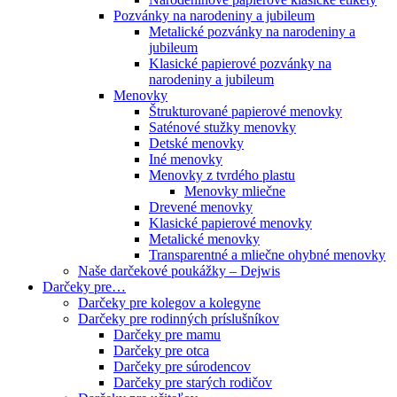
Pozvánky na narodeniny a jubileum
Metalické pozvánky na narodeniny a
jubileum
Klasické papierové pozvánky na
narodeniny a jubileum
Menovky
Štrukturované papierové menovky
Saténové stužky menovky
Detské menovky
Iné menovky
Menovky z tvrdého plastu
Menovky mliečne
Drevené menovky
Klasické papierové menovky
Metalické menovky
Transparentné a mliečne ohybné menovky
Naše darčekové poukážky – Dejwis
Darčeky pre…
Darčeky pre kolegov a kolegyne
Darčeky pre rodinných príslušníkov
Darčeky pre mamu
Darčeky pre otca
Darčeky pre súrodencov
Darčeky pre starých rodičov