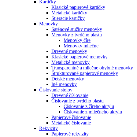
Kartičky
Klasické papierové kartičky
Metalické kartičky
Stieracie kartičky
Menovky
Saténové stužky menovky
Menovky z tvrdého plastu
Menovky číre
Menovky mliečne
Drevené menovky
Klasické papierové menovky
Metalické menovky
Transparentné a mliečne ohybné menovky
Štrukturované papierové menovky
Detské menovky
Iné menovky
Číslovanie stolov
Drevené číslovanie
Číslovanie z tvrdého plastu
Číslovanie z číreho akrylu
Číslovanie z mliečneho akrylu
Papierové číslovanie
Metalické číslovanie
Rekvizity
Papierové rekvizity