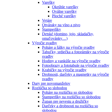
Varešky
Okrúhle varešky
Oválne varešky
Ploché varešky
Vejáre
Otváraky na víno a pivo
Štamperlíky
Detské (domino, jojo, skladačky,
omaľovánky…)
Výročie svadby
Poháre a šálky na výročie svadby
Tabuľky, srdiečka a fotorámiky na výročie
svadby
Hodiny a vankúše na výročie svadby
Fotoobrazy a fototabule na výročie svadby
Krabičky na výročie svadby
Drobnosti, darčeky a magnetky na výročie
svadby
Dary pre novomanželov
Rozlúčka so slobodou
Poháre na rozlúčku so slobodou
Štamperlíky na rozlúčku so slobodou
Župan pre nevestu a družičky
Darčeky a drobnosti na rozlúčku so
slobodou