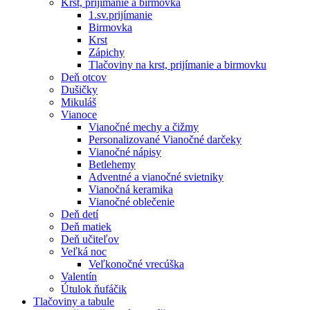
Krst, prijímanie a birmovka
1.sv.prijímanie
Birmovka
Krst
Zápichy
Tlačoviny na krst, prijímanie a birmovku
Deň otcov
Dušičky
Mikuláš
Vianoce
Vianočné mechy a čižmy
Personalizované Vianočné darčeky
Vianočné nápisy
Betlehemy
Adventné a vianočné svietniky
Vianočná keramika
Vianočné oblečenie
Deň detí
Deň matiek
Deň učiteľov
Veľká noc
Veľkonočné vrecúška
Valentín
Útulok ňufáčik
Tlačoviny a tabule