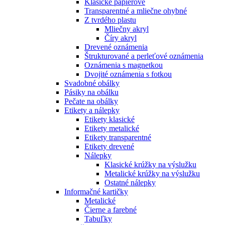
Klasické papierové
Transparentné a mliečne ohybné
Z tvrdého plastu
Mliečny akryl
Číry akryl
Drevené oznámenia
Štrukturované a perleťové oznámenia
Oznámenia s magnetkou
Dvojité oznámenia s fotkou
Svadobné obálky
Pásiky na obálku
Pečate na obálky
Etikety a nálepky
Etikety klasické
Etikety metalické
Etikety transparentné
Etikety drevené
Nálepky
Klasické krúžky na výslužku
Metalické krúžky na výslužku
Ostatné nálepky
Informačné kartičky
Metalické
Čierne a farebné
Tabuľky