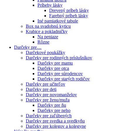
Príbehy lásky
Drevený príbeh lásky
Farebný príbeh lásky
Iné pamiatkové tabule
Box na svadobnú kyticu
Krabice a pokladničky
Na peniaze
Rôzne
Darčeky pre…
Darčekové poukážky
Darčeky pre rodinných príslušníkov
Darčeky pre mamu
Darčeky pre otca
Darčeky pre súrodencov
Darčeky pre starých rodičov
Darčeky pre učiteľov
Darčeky pre deti
Darčeky pre novomanželov
Darčeky pre ženu/muža
Darčeky pre ňu
Darčeky pre neho
Darčeky pre zaľúbených
Darčeky pre svedka a svedkyňu
Darčeky pre kolegov a kolegyne