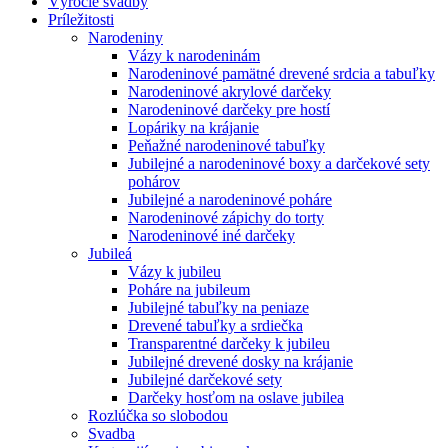
Výročie svadby
Príležitosti
Narodeniny
Vázy k narodeninám
Narodeninové pamätné drevené srdcia a tabuľky
Narodeninové akrylové darčeky
Narodeninové darčeky pre hostí
Lopáriky na krájanie
Peňažné narodeninové tabuľky
Jubilejné a narodeninové boxy a darčekové sety
pohárov
Jubilejné a narodeninové poháre
Narodeninové zápichy do torty
Narodeninové iné darčeky
Jubileá
Vázy k jubileu
Poháre na jubileum
Jubilejné tabuľky na peniaze
Drevené tabuľky a srdiečka
Transparentné darčeky k jubileu
Jubilejné drevené dosky na krájanie
Jubilejné darčekové sety
Darčeky hosťom na oslave jubilea
Rozlúčka so slobodou
Svadba