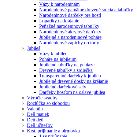
Vázy k narodeninám
Narodeninové pamätné drevené srdcia a tabuľky
Narodeninové darčeky pre hostí
Lopáriky na krájanie
Peňažné narodeninové tabuľky
Narodeninové akrylové darčeky
Jubilejné a narodeninové poháre
Narodeninové zápichy do torty
Jubileá
Vázy k jubileu
Poháre na jubileum
Jubilejné tabuľky na peniaze
Drevené tabuľky a srdiečka
Transparentné darčeky k jubileu
Jubilejné drevené dosky na krájanie
Jubilejné darčekové sety
Darčeky hosťom na oslave jubilea
Výročie svadby
Rozlúčka so slobodou
Valentín
Deň matiek
Deň detí
Deň učiteľov
Krst, prijímanie a birmovka
1.sv.prijímanie