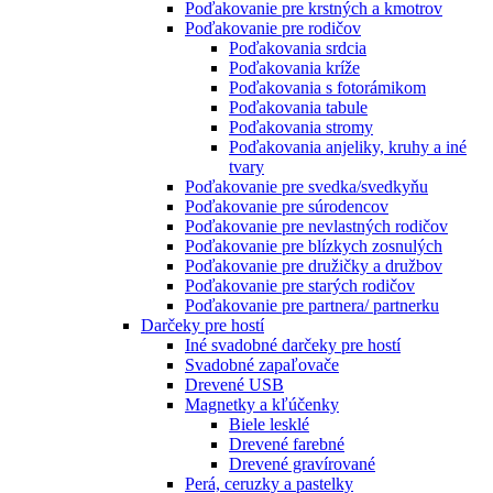
Poďakovanie pre krstných a kmotrov
Poďakovanie pre rodičov
Poďakovania srdcia
Poďakovania kríže
Poďakovania s fotorámikom
Poďakovania tabule
Poďakovania stromy
Poďakovania anjeliky, kruhy a iné
tvary
Poďakovanie pre svedka/svedkyňu
Poďakovanie pre súrodencov
Poďakovanie pre nevlastných rodičov
Poďakovanie pre blízkych zosnulých
Poďakovanie pre družičky a družbov
Poďakovanie pre starých rodičov
Poďakovanie pre partnera/ partnerku
Darčeky pre hostí
Iné svadobné darčeky pre hostí
Svadobné zapaľovače
Drevené USB
Magnetky a kľúčenky
Biele lesklé
Drevené farebné
Drevené gravírované
Perá, ceruzky a pastelky