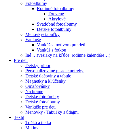
Fotoalbumy
Rodinné fotoalbumy
Drevené
Akrylové
Svadobné fotoalbumy
Detské fotoalbumy
Menovky/ tabuľky
Vankúše
Vankúš s motívom pre deti
Vankúš s fotkou
Iné …(vešiaky na kľúče, rodinne kalendáre…)
Pre deti
Detský príbor
Personalizované písacie potreby
Detské tlačoviny a tabule
Magnetky a kľúčenky
Omaľovánky
Na hranie
Detské fotorámiky
Detské fotoalbumy
Vankúše pre deti
Menovky / Tabuľky s údajmi
Textil
Tričká a tielka
Mikiny