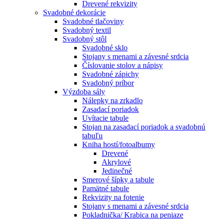
Drevené rekvizity
Svadobné dekorácie
Svadobné tlačoviny
Svadobný textil
Svadobný stôl
Svadobné sklo
Stojany s menami a závesné srdcia
Číslovanie stolov a nápisy
Svadobné zápichy
Svadobný príbor
Výzdoba sály
Nálepky na zrkadlo
Zasadací poriadok
Uvítacie tabule
Stojan na zasadací poriadok a svadobnú
tabuľu
Kniha hostí/fotoalbumy
Drevené
Akrylové
Jedinečné
Smerové šípky a tabule
Pamätné tabule
Rekvizity na fotenie
Stojany s menami a závesné srdcia
Pokladnička/ Krabica na peniaze