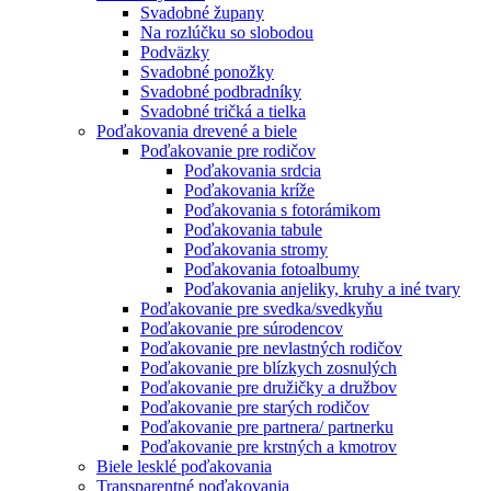
Svadobné župany
Na rozlúčku so slobodou
Podväzky
Svadobné ponožky
Svadobné podbradníky
Svadobné tričká a tielka
Poďakovania drevené a biele
Poďakovanie pre rodičov
Poďakovania srdcia
Poďakovania kríže
Poďakovania s fotorámikom
Poďakovania tabule
Poďakovania stromy
Poďakovania fotoalbumy
Poďakovania anjeliky, kruhy a iné tvary
Poďakovanie pre svedka/svedkyňu
Poďakovanie pre súrodencov
Poďakovanie pre nevlastných rodičov
Poďakovanie pre blízkych zosnulých
Poďakovanie pre družičky a družbov
Poďakovanie pre starých rodičov
Poďakovanie pre partnera/ partnerku
Poďakovanie pre krstných a kmotrov
Biele lesklé poďakovania
Transparentné poďakovania