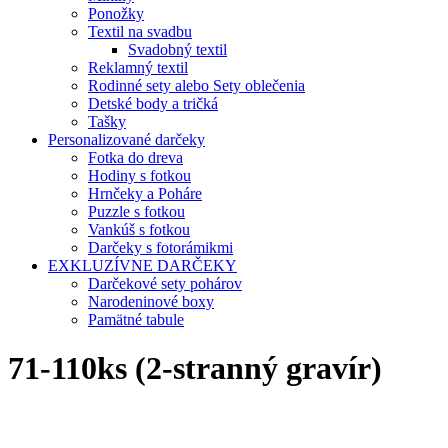
Ponožky
Textil na svadbu
Svadobný textil
Reklamný textil
Rodinné sety alebo Sety oblečenia
Detské body a tričká
Tašky
Personalizované darčeky
Fotka do dreva
Hodiny s fotkou
Hrnčeky a Poháre
Puzzle s fotkou
Vankúš s fotkou
Darčeky s fotorámikmi
EXKLUZÍVNE DARČEKY
Darčekové sety pohárov
Narodeninové boxy
Pamätné tabule
71-110ks (2-stranný gravír)