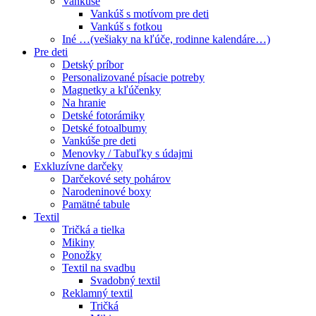
Vankúše
Vankúš s motívom pre deti
Vankúš s fotkou
Iné …(vešiaky na kľúče, rodinne kalendáre…)
Pre deti
Detský príbor
Personalizované písacie potreby
Magnetky a kľúčenky
Na hranie
Detské fotorámiky
Detské fotoalbumy
Vankúše pre deti
Menovky / Tabuľky s údajmi
Exkluzívne darčeky
Darčekové sety pohárov
Narodeninové boxy
Pamätné tabule
Textil
Tričká a tielka
Mikiny
Ponožky
Textil na svadbu
Svadobný textil
Reklamný textil
Tričká