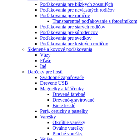
Poďakovania pre blízkych zosnulých
Poďakovania pre nevlastných rodičov
Poďakovania pre rodičov
Transparentné poďakovanie s fotorámikom
Poďakovania pre starých rodičov
Poďakovania pre súrodencov
Poďakovania pre svedkov
Poďakovania pre krstných rodičov
Sklenené a kovové poďakovania
Vázy
Fľaše
Iné
Darčeky pre hostí
Svadobné zapaľovače
Drevené USB
Magnetky a kľúčenky
Drevené farebné
Drevené-gravírované
Biele lesklé
Perá, ceruzky a pastelky
Varešky
Okrúhle varešky
Oválne varešky
Ploché varešky
Vejáre