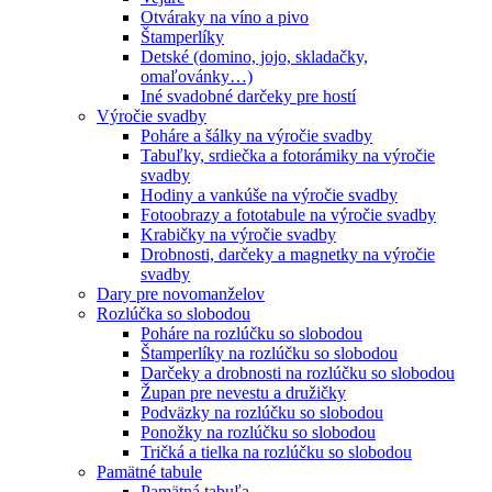
Otváraky na víno a pivo
Štamperlíky
Detské (domino, jojo, skladačky,
omaľovánky…)
Iné svadobné darčeky pre hostí
Výročie svadby
Poháre a šálky na výročie svadby
Tabuľky, srdiečka a fotorámiky na výročie
svadby
Hodiny a vankúše na výročie svadby
Fotoobrazy a fototabule na výročie svadby
Krabičky na výročie svadby
Drobnosti, darčeky a magnetky na výročie
svadby
Dary pre novomanželov
Rozlúčka so slobodou
Poháre na rozlúčku so slobodou
Štamperlíky na rozlúčku so slobodou
Darčeky a drobnosti na rozlúčku so slobodou
Župan pre nevestu a družičky
Podväzky na rozlúčku so slobodou
Ponožky na rozlúčku so slobodou
Tričká a tielka na rozlúčku so slobodou
Pamätné tabule
Pamätná tabuľa