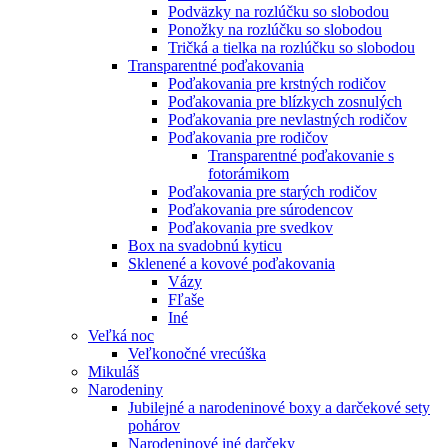
Podväzky na rozlúčku so slobodou
Ponožky na rozlúčku so slobodou
Tričká a tielka na rozlúčku so slobodou
Transparentné poďakovania
Poďakovania pre krstných rodičov
Poďakovania pre blízkych zosnulých
Poďakovania pre nevlastných rodičov
Poďakovania pre rodičov
Transparentné poďakovanie s
fotorámikom
Poďakovania pre starých rodičov
Poďakovania pre súrodencov
Poďakovania pre svedkov
Box na svadobnú kyticu
Sklenené a kovové poďakovania
Vázy
Fľaše
Iné
Veľká noc
Veľkonočné vrecúška
Mikuláš
Narodeniny
Jubilejné a narodeninové boxy a darčekové sety
pohárov
Narodeninové iné darčeky