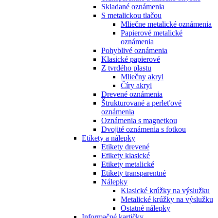
Skladané oznámenia
S metalickou tlačou
Mliečne metalické oznámenia
Papierové metalické
oznámenia
Pohyblivé oznámenia
Klasické papierové
Z tvrdého plastu
Mliečny akryl
Číry akryl
Drevené oznámenia
Štrukturované a perleťové
oznámenia
Oznámenia s magnetkou
Dvojité oznámenia s fotkou
Etikety a nálepky
Etikety drevené
Etikety klasické
Etikety metalické
Etikety transparentné
Nálepky
Klasické krúžky na výslužku
Metalické krúžky na výslužku
Ostatné nálepky
Informačné kartičky