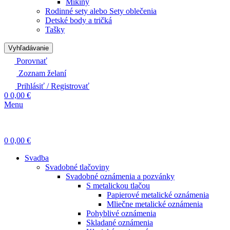
Mikiny
Rodinné sety alebo Sety oblečenia
Detské body a tričká
Tašky
Vyhľadávanie
Porovnať
Zoznam želaní
Prihlásiť / Registrovať
0
0,00
€
Menu
0
0,00
€
Svadba
Svadobné tlačoviny
Svadobné oznámenia a pozvánky
S metalickou tlačou
Papierové metalické oznámenia
Mliečne metalické oznámenia
Pohyblivé oznámenia
Skladané oznámenia