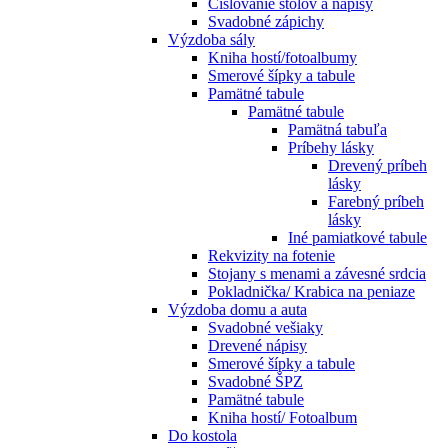
Číslovanie stolov a nápisy
Svadobné zápichy
Výzdoba sály
Kniha hostí/fotoalbumy
Smerové šípky a tabule
Pamätné tabule
Pamätné tabule
Pamätná tabuľa
Príbehy lásky
Drevený príbeh
lásky
Farebný príbeh
lásky
Iné pamiatkové tabule
Rekvizity na fotenie
Stojany s menami a závesné srdcia
Pokladnička/ Krabica na peniaze
Výzdoba domu a auta
Svadobné vešiaky
Drevené nápisy
Smerové šípky a tabule
Svadobné ŠPZ
Pamätné tabule
Kniha hostí/ Fotoalbum
Do kostola