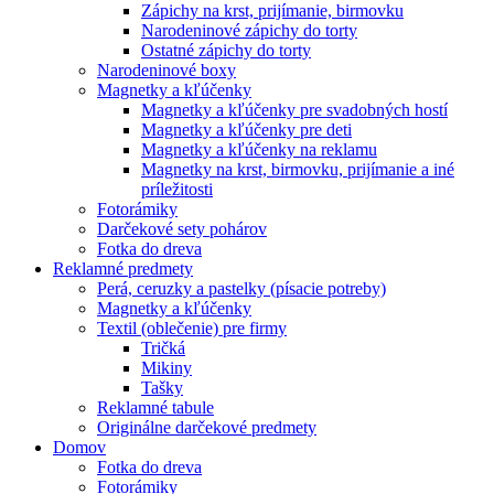
Zápichy na krst, prijímanie, birmovku
Narodeninové zápichy do torty
Ostatné zápichy do torty
Narodeninové boxy
Magnetky a kľúčenky
Magnetky a kľúčenky pre svadobných hostí
Magnetky a kľúčenky pre deti
Magnetky a kľúčenky na reklamu
Magnetky na krst, birmovku, prijímanie a iné
príležitosti
Fotorámiky
Darčekové sety pohárov
Fotka do dreva
Reklamné predmety
Perá, ceruzky a pastelky (písacie potreby)
Magnetky a kľúčenky
Textil (oblečenie) pre firmy
Tričká
Mikiny
Tašky
Reklamné tabule
Originálne darčekové predmety
Domov
Fotka do dreva
Fotorámiky