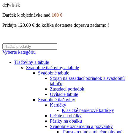
dejwis.sk
Darček k objednávke nad
100 €
.
Pridajte
120,00
€
do košika dostanete dopravu zadarmo !
Vyberte kategóriu
Tlačoviny a tabule
Svadobné tlačoviny a tabule
Svadobné tabule
Stojan na zasadací poriadok a svadobnú
tabuľu
Zasadací poriadok
Uvítacie tabule
Svadobné tlačoviny
Kartičky
Klasické papierové kartičky
Pečate na obálky
Pásiky na obálku
Svadobné oznámenia a pozvánky
Transparentné a mliečne ohybné