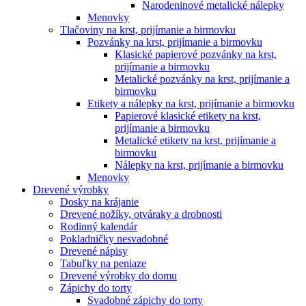
Narodeninové metalické nálepky
Menovky
Tlačoviny na krst, prijímanie a birmovku
Pozvánky na krst, prijímanie a birmovku
Klasické papierové pozvánky na krst,
prijímanie a birmovku
Metalické pozvánky na krst, prijímanie a
birmovku
Etikety a nálepky na krst, prijímanie a birmovku
Papierové klasické etikety na krst,
prijímanie a birmovku
Metalické etikety na krst, prijímanie a
birmovku
Nálepky na krst, prijímanie a birmovku
Menovky
Drevené výrobky
Dosky na krájanie
Drevené nožíky, otváraky a drobnosti
Rodinný kalendár
Pokladničky nesvadobné
Drevené nápisy
Tabuľky na peniaze
Drevené výrobky do domu
Zápichy do torty
Svadobné zápichy do torty