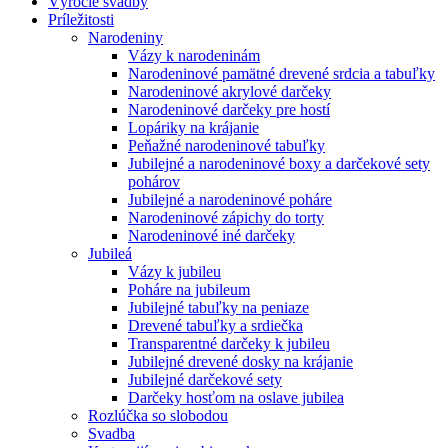
Výročie svadby
Príležitosti
Narodeniny
Vázy k narodeninám
Narodeninové pamätné drevené srdcia a tabuľky
Narodeninové akrylové darčeky
Narodeninové darčeky pre hostí
Lopáriky na krájanie
Peňažné narodeninové tabuľky
Jubilejné a narodeninové boxy a darčekové sety
pohárov
Jubilejné a narodeninové poháre
Narodeninové zápichy do torty
Narodeninové iné darčeky
Jubileá
Vázy k jubileu
Poháre na jubileum
Jubilejné tabuľky na peniaze
Drevené tabuľky a srdiečka
Transparentné darčeky k jubileu
Jubilejné drevené dosky na krájanie
Jubilejné darčekové sety
Darčeky hosťom na oslave jubilea
Rozlúčka so slobodou
Svadba