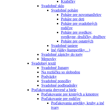
Krabičky
Svadobné sklo
Svadobné poháre
Poháre pre novomanželov
Poháre pre deti
Poháre pre svadobných
rodičov
Poháre pre svedkov,
svedkyne, družičky, družbov
Poháre pre ostatných
Svadobné taniere
Iné (šálky,štamperlíky…)
Svadobné zápichy do torty
Menovky
Svadobný textil
Svadobné župany
Na rozlúčku so slobodou
Podväzky
Svadobné ponožky
Svadobné podbradníky
Poďakovania drevené a biele
Poďakovanie pre krstných a kmotrov
Poďakovanie pre rodičov
Poďakovania anjeliky, kruhy a iné
tvary