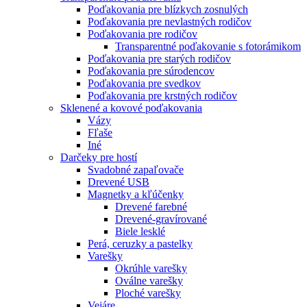
Poďakovania pre blízkych zosnulých
Poďakovania pre nevlastných rodičov
Poďakovania pre rodičov
Transparentné poďakovanie s fotorámikom
Poďakovania pre starých rodičov
Poďakovania pre súrodencov
Poďakovania pre svedkov
Poďakovania pre krstných rodičov
Sklenené a kovové poďakovania
Vázy
Fľaše
Iné
Darčeky pre hostí
Svadobné zapaľovače
Drevené USB
Magnetky a kľúčenky
Drevené farebné
Drevené-gravírované
Biele lesklé
Perá, ceruzky a pastelky
Varešky
Okrúhle varešky
Oválne varešky
Ploché varešky
Vejáre