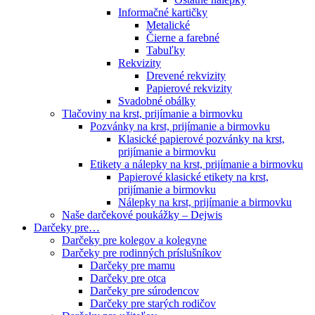
Informačné kartičky
Metalické
Čierne a farebné
Tabuľky
Rekvizity
Drevené rekvizity
Papierové rekvizity
Svadobné obálky
Tlačoviny na krst, prijímanie a birmovku
Pozvánky na krst, prijímanie a birmovku
Klasické papierové pozvánky na krst,
prijímanie a birmovku
Etikety a nálepky na krst, prijímanie a birmovku
Papierové klasické etikety na krst,
prijímanie a birmovku
Nálepky na krst, prijímanie a birmovku
Naše darčekové poukážky – Dejwis
Darčeky pre…
Darčeky pre kolegov a kolegyne
Darčeky pre rodinných príslušníkov
Darčeky pre mamu
Darčeky pre otca
Darčeky pre súrodencov
Darčeky pre starých rodičov