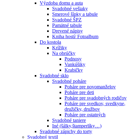
Výzdoba domu a auta
Svadobné vešiaky
Smerové šípky a tabule
Svadobné ŠPZ
Pamätné tabule
Drevené nápisy
Kniha hostí/ Fotoalbum
Do kostola
Krížiky
Na obrúčky
Podnosy
Vankúšiky
Krabičky
Svadobné sklo
Svadobné poháre
Poháre pre novomanželov
Poháre pre deti
Poháre pre svadobných rodičov
Poháre pre svedkov, svedkyne,
družičky, družbov
Poháre pre ostatných
Svadobné taniere
Iné (šálky,štamperlíky…)
Svadobné zápichy do torty
Svadobný textil