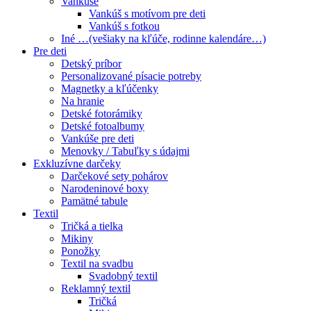
Vankúše
Vankúš s motívom pre deti
Vankúš s fotkou
Iné …(vešiaky na kľúče, rodinne kalendáre…)
Pre deti
Detský príbor
Personalizované písacie potreby
Magnetky a kľúčenky
Na hranie
Detské fotorámiky
Detské fotoalbumy
Vankúše pre deti
Menovky / Tabuľky s údajmi
Exkluzívne darčeky
Darčekové sety pohárov
Narodeninové boxy
Pamätné tabule
Textil
Tričká a tielka
Mikiny
Ponožky
Textil na svadbu
Svadobný textil
Reklamný textil
Tričká