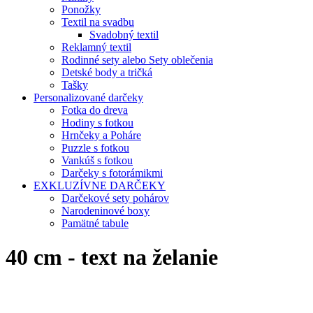
Ponožky
Textil na svadbu
Svadobný textil
Reklamný textil
Rodinné sety alebo Sety oblečenia
Detské body a tričká
Tašky
Personalizované darčeky
Fotka do dreva
Hodiny s fotkou
Hrnčeky a Poháre
Puzzle s fotkou
Vankúš s fotkou
Darčeky s fotorámikmi
EXKLUZÍVNE DARČEKY
Darčekové sety pohárov
Narodeninové boxy
Pamätné tabule
40 cm - text na želanie