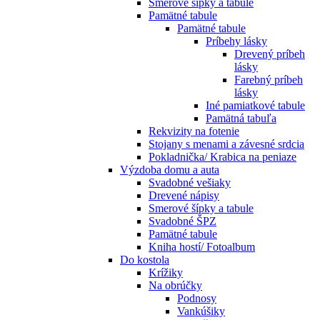
Smerové šípky a tabule
Pamätné tabule
Pamätné tabule
Príbehy lásky
Drevený príbeh
lásky
Farebný príbeh
lásky
Iné pamiatkové tabule
Pamätná tabuľa
Rekvizity na fotenie
Stojany s menami a závesné srdcia
Pokladnička/ Krabica na peniaze
Výzdoba domu a auta
Svadobné vešiaky
Drevené nápisy
Smerové šípky a tabule
Svadobné ŠPZ
Pamätné tabule
Kniha hostí/ Fotoalbum
Do kostola
Krížiky
Na obrúčky
Podnosy
Vankúšiky