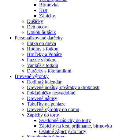
Birmovka
Krst
Zápichy
Dušičky
Deň otcov
Útulok ňufáčik
Personalizované darčeky
Fotka do dreva
Hodiny s fotkou
Hrnčeky a Poháre
Puzzle s fotkou
Vankúš s fotkou
Darčeky s fotorámikmi
Drevené výrobky
Rodinný kalendár
Drevené nožíky, otváraky a drobnosti
Pokladničky nesvadobné
Drevené nápisy
Tabuľky na peniaze
Drevené výrobky do domu
Zápichy do torty
Svadobné zápichy do torty
Zápichy na krst, prijímanie, birmovku
Ostatné zápichy do torty
Narodeninové boxy