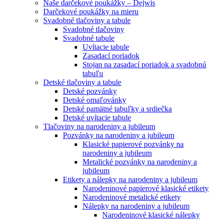
Naše darčekové poukážky – Dejwis
Darčekové poukážky na mieru
Svadobné tlačoviny a tabule
Svadobné tlačoviny
Svadobné tabule
Uvítacie tabule
Zasadací poriadok
Stojan na zasadací poriadok a svadobnú
tabuľu
Detské tlačoviny a tabule
Detské pozvánky
Detské omaľovánky
Detské pamätné tabuľky a srdiečka
Detské uvítacie tabule
Tlačoviny na narodeniny a jubileum
Pozvánky na narodeniny a jubileum
Klasické papierové pozvánky na
narodeniny a jubileum
Metalické pozvánky na narodeniny a
jubileum
Etikety a nálepky na narodeniny a jubileum
Narodeninové papierové klasické etikety
Narodeninové metalické etikety
Nálepky na narodeniny a jubileum
Narodeninové klasické nálepky