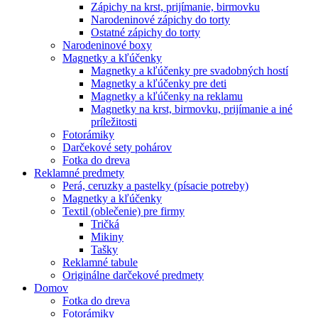
Zápichy na krst, prijímanie, birmovku
Narodeninové zápichy do torty
Ostatné zápichy do torty
Narodeninové boxy
Magnetky a kľúčenky
Magnetky a kľúčenky pre svadobných hostí
Magnetky a kľúčenky pre deti
Magnetky a kľúčenky na reklamu
Magnetky na krst, birmovku, prijímanie a iné
príležitosti
Fotorámiky
Darčekové sety pohárov
Fotka do dreva
Reklamné predmety
Perá, ceruzky a pastelky (písacie potreby)
Magnetky a kľúčenky
Textil (oblečenie) pre firmy
Tričká
Mikiny
Tašky
Reklamné tabule
Originálne darčekové predmety
Domov
Fotka do dreva
Fotorámiky