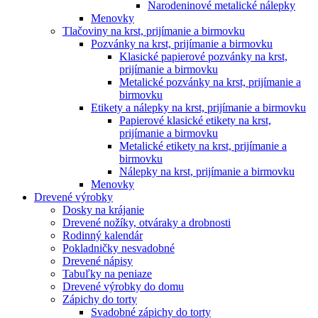
Narodeninové metalické nálepky
Menovky
Tlačoviny na krst, prijímanie a birmovku
Pozvánky na krst, prijímanie a birmovku
Klasické papierové pozvánky na krst,
prijímanie a birmovku
Metalické pozvánky na krst, prijímanie a
birmovku
Etikety a nálepky na krst, prijímanie a birmovku
Papierové klasické etikety na krst,
prijímanie a birmovku
Metalické etikety na krst, prijímanie a
birmovku
Nálepky na krst, prijímanie a birmovku
Menovky
Drevené výrobky
Dosky na krájanie
Drevené nožíky, otváraky a drobnosti
Rodinný kalendár
Pokladničky nesvadobné
Drevené nápisy
Tabuľky na peniaze
Drevené výrobky do domu
Zápichy do torty
Svadobné zápichy do torty