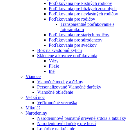
Poďakovania pre krstných rodičov
Poďakovania pre blízkych zosnulých
Poďakovania pre nevlastných rodičov
Poďakovania pre rodičov
Transparentné poďakovanie s
fotorámikom
Poďakovania pre starých rodičov
Poďakovania pre súrodencov
Poďakovania pre svedkov
Box na svadobnú kyticu
Sklenené a kovové poďakovania
Vázy
Fľaše
Iné
Vianoce
Vianočné mechy a čižmy
Personalizované Vianočné darčeky
Vianočné oblečenie
Veľká noc
Veľkonočné vrecúška
Mikuláš
Narodeniny
Narodeninové pamätné drevené srdcia a tabuľky
Narodeninové darčeky pre hostí
Lopáriky na krájanie