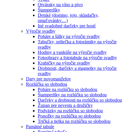
Otváraky na víno a pivo
Štamperlíky
Detské (domino, jojo, skladačky,
omaľovánky…)
Iné svadobné darčeky pre hostí
Výročie svadby
Poháre a šálky na výročie svadby
Tabuľky, srdiečka a fotorámiky na výročie
svadby
Hodiny a vankúše na výročie svadby
Fotoobrazy a fototabule na výročie svadby
Krabičky na výročie svadby
Drobnosti, darčeky a magnetky na výročie
svadby
Dary pre novomanželov
Rozlúčka so slobodou
Poháre na rozlúčku so slobodou
Štamperlíky na rozlúčku so slobodou
Darčeky a drobnosti na rozlúčku so slobodou
Župan pre nevestu a družičky
Podväzky na rozlúčku so slobodou
Ponožky na rozlúčku so slobodou
Tričká a tielka na rozlúčku so slobodou
Pamätné tabule
Pamätná tabuľa