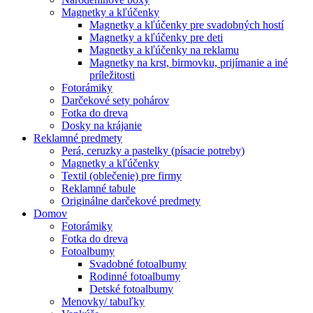
Magnetky a kľúčenky
Magnetky a kľúčenky pre svadobných hostí
Magnetky a kľúčenky pre deti
Magnetky a kľúčenky na reklamu
Magnetky na krst, birmovku, prijímanie a iné
príležitosti
Fotorámiky
Darčekové sety pohárov
Fotka do dreva
Dosky na krájanie
Reklamné predmety
Perá, ceruzky a pastelky (písacie potreby)
Magnetky a kľúčenky
Textil (oblečenie) pre firmy
Reklamné tabule
Originálne darčekové predmety
Domov
Fotorámiky
Fotka do dreva
Fotoalbumy
Svadobné fotoalbumy
Rodinné fotoalbumy
Detské fotoalbumy
Menovky/ tabuľky