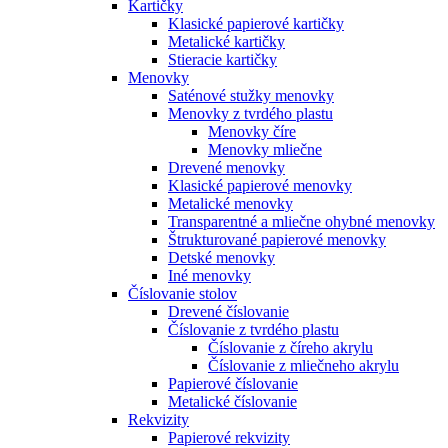
Kartičky
Klasické papierové kartičky
Metalické kartičky
Stieracie kartičky
Menovky
Saténové stužky menovky
Menovky z tvrdého plastu
Menovky číre
Menovky mliečne
Drevené menovky
Klasické papierové menovky
Metalické menovky
Transparentné a mliečne ohybné menovky
Štrukturované papierové menovky
Detské menovky
Iné menovky
Číslovanie stolov
Drevené číslovanie
Číslovanie z tvrdého plastu
Číslovanie z číreho akrylu
Číslovanie z mliečneho akrylu
Papierové číslovanie
Metalické číslovanie
Rekvizity
Papierové rekvizity