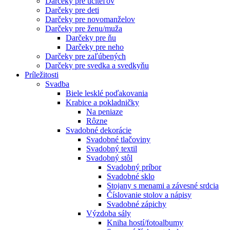
Darčeky pre učiteľov
Darčeky pre deti
Darčeky pre novomanželov
Darčeky pre ženu/muža
Darčeky pre ňu
Darčeky pre neho
Darčeky pre zaľúbených
Darčeky pre svedka a svedkyňu
Príležitosti
Svadba
Biele lesklé poďakovania
Krabice a pokladničky
Na peniaze
Rôzne
Svadobné dekorácie
Svadobné tlačoviny
Svadobný textil
Svadobný stôl
Svadobný príbor
Svadobné sklo
Stojany s menami a závesné srdcia
Číslovanie stolov a nápisy
Svadobné zápichy
Výzdoba sály
Kniha hostí/fotoalbumy