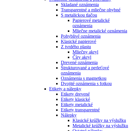
Skladané oznámenia
Transparentné a mliečne ohybné
S metalickou tlačou
Papierové metalické
oznámenia
Mliečne metalické oznámenia
Pohyblivé oznámenia
Klasické papierové
Z tvrdého plastu
Mliečny akryl
Číry akryl
Drevené oznámenia
Štrukturované a perleťové
oznámenia
Oznámenia s magnetkou
Dvojité oznámenia s fotkou
Etikety a nálepky
Etikety drevené
Etikety klasické
Etikety metalické
Etikety transparentné
Nálepky
Klasické krúžky na výslužku
Metalické krúžky na výslužku
Ostatné nálepky