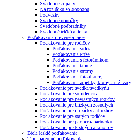
Svadobné župany
Na rozlúčku so slobodou
Podväzky
Svadobné ponožky
Svadobné podbradníky
Svadobné tričká a tielka
Poďakovania drevené a biele
Poďakovanie pre rodičov
Poďakovania srdcia
Poďakovania kríže
Poďakovania s fotorámikom
Poďakovania tabule
Poďakovania stromy
Poďakovania fotoalbumy
Poďakovania anjeliky, kruhy a iné tvary
Poďakovanie pre svedka/svedkyňu
Poďakovanie pre súrodencov
Poďakovanie pre nevlastných rodičov
Poďakovanie pre blízkych zosnulých
Poďakovanie pre družičky a družbov
Poďakovanie pre starých rodičov
Poďakovanie pre partnera/ partnerku
Poďakovanie pre krstných a kmotrov
Biele lesklé poďakovania
Transparentné poďakovania