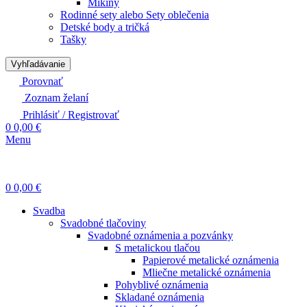
Mikiny
Rodinné sety alebo Sety oblečenia
Detské body a tričká
Tašky
Vyhľadávanie
Porovnať
Zoznam želaní
Prihlásiť / Registrovať
0
0,00
€
Menu
0
0,00
€
Svadba
Svadobné tlačoviny
Svadobné oznámenia a pozvánky
S metalickou tlačou
Papierové metalické oznámenia
Mliečne metalické oznámenia
Pohyblivé oznámenia
Skladané oznámenia