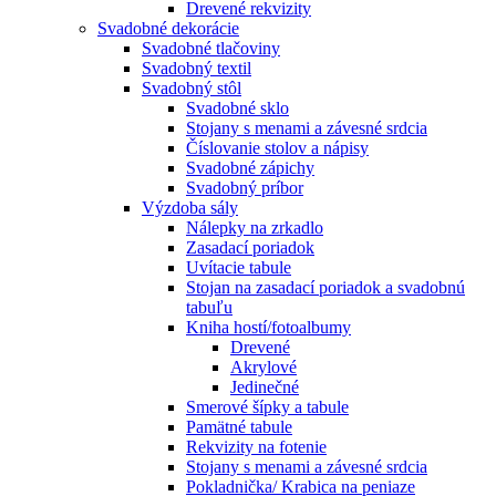
Drevené rekvizity
Svadobné dekorácie
Svadobné tlačoviny
Svadobný textil
Svadobný stôl
Svadobné sklo
Stojany s menami a závesné srdcia
Číslovanie stolov a nápisy
Svadobné zápichy
Svadobný príbor
Výzdoba sály
Nálepky na zrkadlo
Zasadací poriadok
Uvítacie tabule
Stojan na zasadací poriadok a svadobnú
tabuľu
Kniha hostí/fotoalbumy
Drevené
Akrylové
Jedinečné
Smerové šípky a tabule
Pamätné tabule
Rekvizity na fotenie
Stojany s menami a závesné srdcia
Pokladnička/ Krabica na peniaze