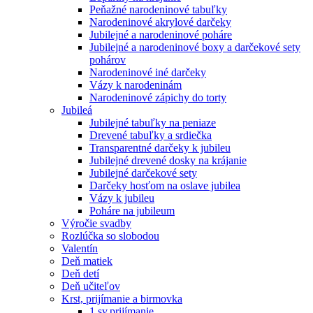
Peňažné narodeninové tabuľky
Narodeninové akrylové darčeky
Jubilejné a narodeninové poháre
Jubilejné a narodeninové boxy a darčekové sety
pohárov
Narodeninové iné darčeky
Vázy k narodeninám
Narodeninové zápichy do torty
Jubileá
Jubilejné tabuľky na peniaze
Drevené tabuľky a srdiečka
Transparentné darčeky k jubileu
Jubilejné drevené dosky na krájanie
Jubilejné darčekové sety
Darčeky hosťom na oslave jubilea
Vázy k jubileu
Poháre na jubileum
Výročie svadby
Rozlúčka so slobodou
Valentín
Deň matiek
Deň detí
Deň učiteľov
Krst, prijímanie a birmovka
1.sv.prijímanie