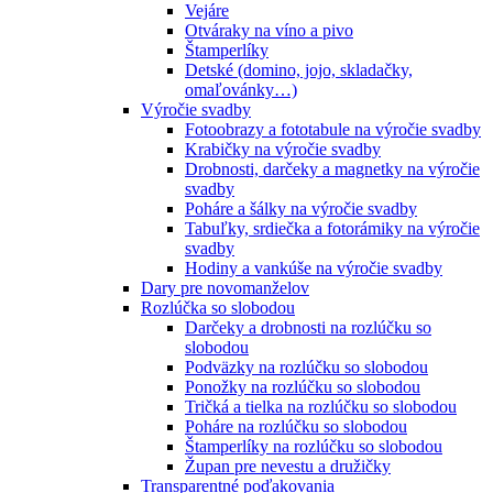
Vejáre
Otváraky na víno a pivo
Štamperlíky
Detské (domino, jojo, skladačky,
omaľovánky…)
Výročie svadby
Fotoobrazy a fototabule na výročie svadby
Krabičky na výročie svadby
Drobnosti, darčeky a magnetky na výročie
svadby
Poháre a šálky na výročie svadby
Tabuľky, srdiečka a fotorámiky na výročie
svadby
Hodiny a vankúše na výročie svadby
Dary pre novomanželov
Rozlúčka so slobodou
Darčeky a drobnosti na rozlúčku so
slobodou
Podväzky na rozlúčku so slobodou
Ponožky na rozlúčku so slobodou
Tričká a tielka na rozlúčku so slobodou
Poháre na rozlúčku so slobodou
Štamperlíky na rozlúčku so slobodou
Župan pre nevestu a družičky
Transparentné poďakovania