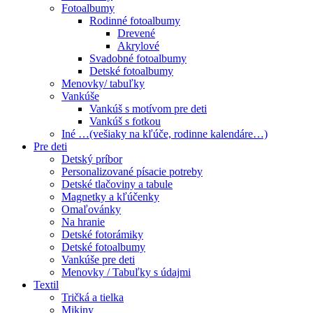
Fotoalbumy
Rodinné fotoalbumy
Drevené
Akrylové
Svadobné fotoalbumy
Detské fotoalbumy
Menovky/ tabuľky
Vankúše
Vankúš s motívom pre deti
Vankúš s fotkou
Iné …(vešiaky na kľúče, rodinne kalendáre…)
Pre deti
Detský príbor
Personalizované písacie potreby
Detské tlačoviny a tabule
Magnetky a kľúčenky
Omaľovánky
Na hranie
Detské fotorámiky
Detské fotoalbumy
Vankúše pre deti
Menovky / Tabuľky s údajmi
Textil
Tričká a tielka
Mikiny