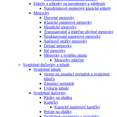
Etikety a nálepky na narodeniny a jubileum
Narodeninové papierové klasické etikety
Menovky
Drevené menovky
Klasické papierové menovky
Metalické menovky
Transparentné a mliečne ohybné menovky
Štrukturované papierové menovky
Saténové stužky menovky
Detské menovky
Iné menovky
Menovky z tvrdého plastu
Menovky mliečne
Svadobné tlačoviny a tabule
Svadobné tabule
Stojan na zasadací poriadok a svadobnú
tabuľu
Zasadací poriadok
Uvítacie tabule
Svadobné tlačoviny
Pásiky na obálku
Kartičky
Klasické papierové kartičky
Pečate na obálky
Svadobné oznámenia a pozvánky