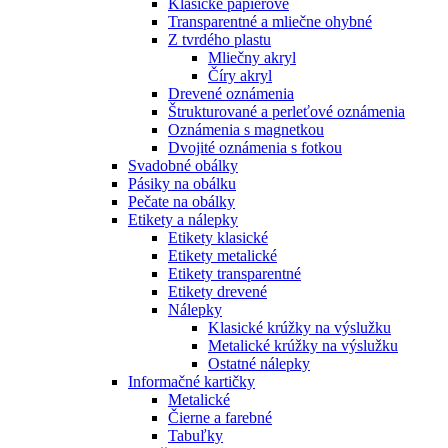
Klasické papierové
Transparentné a mliečne ohybné
Z tvrdého plastu
Mliečny akryl
Číry akryl
Drevené oznámenia
Štrukturované a perleťové oznámenia
Oznámenia s magnetkou
Dvojité oznámenia s fotkou
Svadobné obálky
Pásiky na obálku
Pečate na obálky
Etikety a nálepky
Etikety klasické
Etikety metalické
Etikety transparentné
Etikety drevené
Nálepky
Klasické krúžky na výslužku
Metalické krúžky na výslužku
Ostatné nálepky
Informačné kartičky
Metalické
Čierne a farebné
Tabuľky