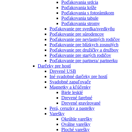
Poďakovania srdcia
Poďakovania kríže
Poďakovania s fotorámikom
Poďakovania tabule
Poďakovania stromy
Poďakovanie pre svedka/svedkyňu
Poďakovanie pre súrodencov
Poďakovanie pre nevlastných rodičov
Poďakovanie pre blízkych zosnulých
Poďakovanie pre družičky a družbov
Poďakovanie pre starých rodičov
Poďakovanie pre partnera/ partnerku
Darčeky pre hostí
Drevené USB
Iné svadobné darčeky pre hostí
Svadobné zapaľovače
Magnetky a kľúčenky
Biele lesklé
Drevené farebné
Drevené gravírované
Perá, ceruzky a pastelky
Varešky
Okrúhle varešky
Oválne varešky
Ploché varešky