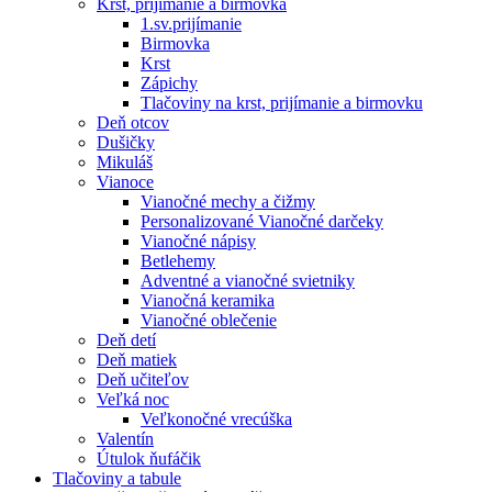
Krst, prijímanie a birmovka
1.sv.prijímanie
Birmovka
Krst
Zápichy
Tlačoviny na krst, prijímanie a birmovku
Deň otcov
Dušičky
Mikuláš
Vianoce
Vianočné mechy a čižmy
Personalizované Vianočné darčeky
Vianočné nápisy
Betlehemy
Adventné a vianočné svietniky
Vianočná keramika
Vianočné oblečenie
Deň detí
Deň matiek
Deň učiteľov
Veľká noc
Veľkonočné vrecúška
Valentín
Útulok ňufáčik
Tlačoviny a tabule