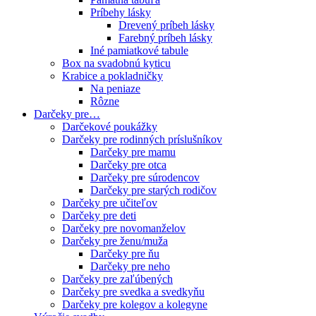
Príbehy lásky
Drevený príbeh lásky
Farebný príbeh lásky
Iné pamiatkové tabule
Box na svadobnú kyticu
Krabice a pokladničky
Na peniaze
Rôzne
Darčeky pre…
Darčekové poukážky
Darčeky pre rodinných príslušníkov
Darčeky pre mamu
Darčeky pre otca
Darčeky pre súrodencov
Darčeky pre starých rodičov
Darčeky pre učiteľov
Darčeky pre deti
Darčeky pre novomanželov
Darčeky pre ženu/muža
Darčeky pre ňu
Darčeky pre neho
Darčeky pre zaľúbených
Darčeky pre svedka a svedkyňu
Darčeky pre kolegov a kolegyne