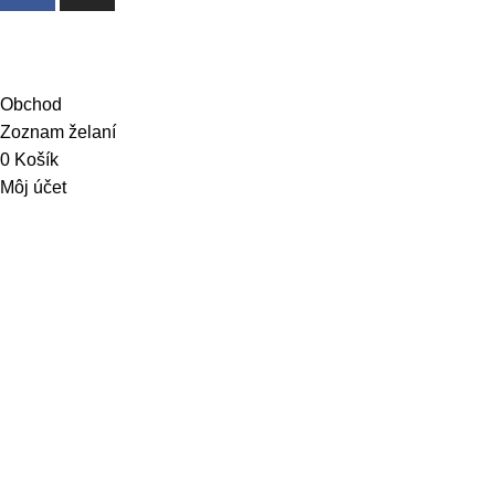
© 2026 Dejwis. Všetky práva vyhradené
Obchod
Zoznam želaní
0
Košík
Môj účet