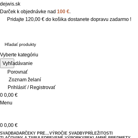
dejwis.sk
Darček k objednávke nad
100 €
.
Pridajte
120,00
€
do košika dostanete dopravu zadarmo !
Vyberte kategóriu
Vyhľadávanie
Porovnať
Zoznam želaní
Prihlásiť / Registrovať
0
0,00
€
Menu
0
0,00
€
SVADBA
DARČEKY PRE…
VÝROČIE SVADBY
PRÍLEŽITOSTI
TLAČOVINY A TABULE
DREVENÉ VÝROBKY
REKLAMNÉ PREDMETY