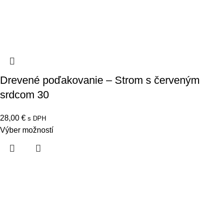
Drevené poďakovanie – Strom s červeným
srdcom 30
28,00
€
s DPH
Výber možností
Všetko na Váš svadobný deň a všetky sviatky – vyrobíme s