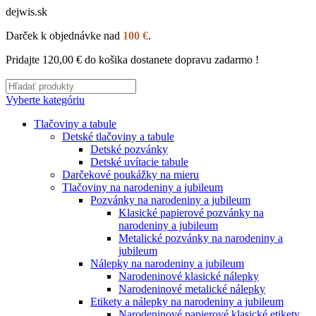
dejwis.sk
Darček k objednávke nad
100 €
.
Pridajte
120,00
€
do košika dostanete dopravu zadarmo !
Vyberte kategóriu
Tlačoviny a tabule
Detské tlačoviny a tabule
Detské pozvánky
Detské uvítacie tabule
Darčekové poukážky na mieru
Tlačoviny na narodeniny a jubileum
Pozvánky na narodeniny a jubileum
Klasické papierové pozvánky na
narodeniny a jubileum
Metalické pozvánky na narodeniny a
jubileum
Nálepky na narodeniny a jubileum
Narodeninové klasické nálepky
Narodeninové metalické nálepky
Etikety a nálepky na narodeniny a jubileum
Narodeninové papierové klasické etikety