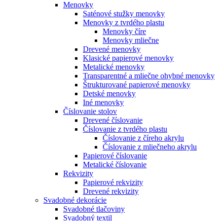
Menovky
Saténové stužky menovky
Menovky z tvrdého plastu
Menovky číre
Menovky mliečne
Drevené menovky
Klasické papierové menovky
Metalické menovky
Transparentné a mliečne ohybné menovky
Štrukturované papierové menovky
Detské menovky
Iné menovky
Číslovanie stolov
Drevené číslovanie
Číslovanie z tvrdého plastu
Číslovanie z číreho akrylu
Číslovanie z mliečneho akrylu
Papierové číslovanie
Metalické číslovanie
Rekvizity
Papierové rekvizity
Drevené rekvizity
Svadobné dekorácie
Svadobné tlačoviny
Svadobný textil