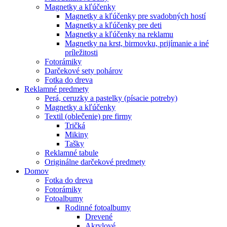
Magnetky a kľúčenky
Magnetky a kľúčenky pre svadobných hostí
Magnetky a kľúčenky pre deti
Magnetky a kľúčenky na reklamu
Magnetky na krst, birmovku, prijímanie a iné
príležitosti
Fotorámiky
Darčekové sety pohárov
Fotka do dreva
Reklamné predmety
Perá, ceruzky a pastelky (písacie potreby)
Magnetky a kľúčenky
Textil (oblečenie) pre firmy
Tričká
Mikiny
Tašky
Reklamné tabule
Originálne darčekové predmety
Domov
Fotka do dreva
Fotorámiky
Fotoalbumy
Rodinné fotoalbumy
Drevené
Akrylové