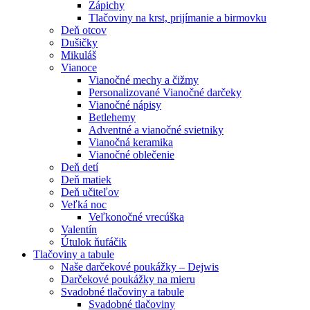
Zápichy
Tlačoviny na krst, prijímanie a birmovku
Deň otcov
Dušičky
Mikuláš
Vianoce
Vianočné mechy a čižmy
Personalizované Vianočné darčeky
Vianočné nápisy
Betlehemy
Adventné a vianočné svietniky
Vianočná keramika
Vianočné oblečenie
Deň detí
Deň matiek
Deň učiteľov
Veľká noc
Veľkonočné vrecúška
Valentín
Útulok ňufáčik
Tlačoviny a tabule
Naše darčekové poukážky – Dejwis
Darčekové poukážky na mieru
Svadobné tlačoviny a tabule
Svadobné tlačoviny