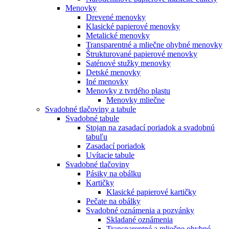
Menovky
Drevené menovky
Klasické papierové menovky
Metalické menovky
Transparentné a mliečne ohybné menovky
Štrukturované papierové menovky
Saténové stužky menovky
Detské menovky
Iné menovky
Menovky z tvrdého plastu
Menovky mliečne
Svadobné tlačoviny a tabule
Svadobné tabule
Stojan na zasadací poriadok a svadobnú
tabuľu
Zasadací poriadok
Uvítacie tabule
Svadobné tlačoviny
Pásiky na obálku
Kartičky
Klasické papierové kartičky
Pečate na obálky
Svadobné oznámenia a pozvánky
Skladané oznámenia
Transparentné a mliečne ohybné