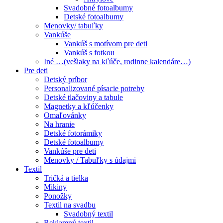
Svadobné fotoalbumy
Detské fotoalbumy
Menovky/ tabuľky
Vankúše
Vankúš s motívom pre deti
Vankúš s fotkou
Iné …(vešiaky na kľúče, rodinne kalendáre…)
Pre deti
Detský príbor
Personalizované písacie potreby
Detské tlačoviny a tabule
Magnetky a kľúčenky
Omaľovánky
Na hranie
Detské fotorámiky
Detské fotoalbumy
Vankúše pre deti
Menovky / Tabuľky s údajmi
Textil
Tričká a tielka
Mikiny
Ponožky
Textil na svadbu
Svadobný textil
Reklamný textil