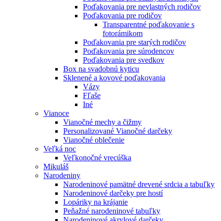
Poďakovania pre nevlastných rodičov
Poďakovania pre rodičov
Transparentné poďakovanie s
fotorámikom
Poďakovania pre starých rodičov
Poďakovania pre súrodencov
Poďakovania pre svedkov
Box na svadobnú kyticu
Sklenené a kovové poďakovania
Vázy
Fľaše
Iné
Vianoce
Vianočné mechy a čižmy
Personalizované Vianočné darčeky
Vianočné oblečenie
Veľká noc
Veľkonočné vrecúška
Mikuláš
Narodeniny
Narodeninové pamätné drevené srdcia a tabuľky
Narodeninové darčeky pre hostí
Lopáriky na krájanie
Peňažné narodeninové tabuľky
Narodeninové akrylové darčeky