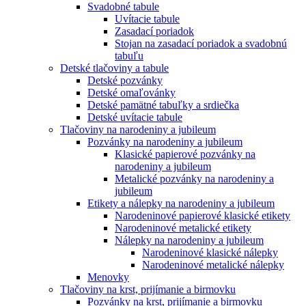
Svadobné tabule
Uvítacie tabule
Zasadací poriadok
Stojan na zasadací poriadok a svadobnú
tabuľu
Detské tlačoviny a tabule
Detské pozvánky
Detské omaľovánky
Detské pamätné tabuľky a srdiečka
Detské uvítacie tabule
Tlačoviny na narodeniny a jubileum
Pozvánky na narodeniny a jubileum
Klasické papierové pozvánky na
narodeniny a jubileum
Metalické pozvánky na narodeniny a
jubileum
Etikety a nálepky na narodeniny a jubileum
Narodeninové papierové klasické etikety
Narodeninové metalické etikety
Nálepky na narodeniny a jubileum
Narodeninové klasické nálepky
Narodeninové metalické nálepky
Menovky
Tlačoviny na krst, prijímanie a birmovku
Pozvánky na krst, prijímanie a birmovku