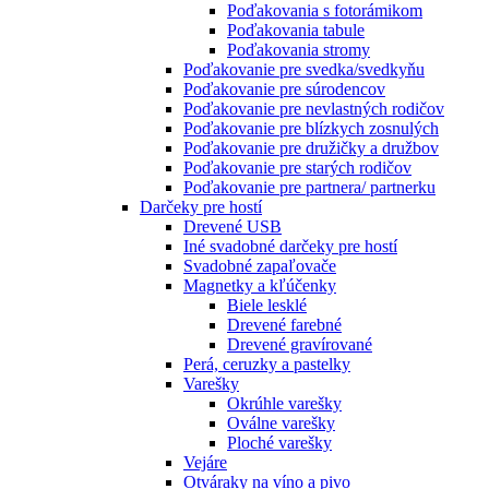
Poďakovania s fotorámikom
Poďakovania tabule
Poďakovania stromy
Poďakovanie pre svedka/svedkyňu
Poďakovanie pre súrodencov
Poďakovanie pre nevlastných rodičov
Poďakovanie pre blízkych zosnulých
Poďakovanie pre družičky a družbov
Poďakovanie pre starých rodičov
Poďakovanie pre partnera/ partnerku
Darčeky pre hostí
Drevené USB
Iné svadobné darčeky pre hostí
Svadobné zapaľovače
Magnetky a kľúčenky
Biele lesklé
Drevené farebné
Drevené gravírované
Perá, ceruzky a pastelky
Varešky
Okrúhle varešky
Oválne varešky
Ploché varešky
Vejáre
Otváraky na víno a pivo