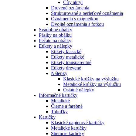
Číry akryl
Drevené oznámenia
Štrukturované a perleťové oznámenia
Oznámenia s magnetkou
Dvojité oznámenia s fotkou
Svadobné obálky
Pásiky na obálku
Pečate na obálky
Etikety a nálepky
Etikety klasické
Etikety metalické
Etikety transparentné
Etikety drevené
Nálepky
Klasické krúžky na výslužku
Metalické krúžky na výslužku
Ostatné nálepky
Informačné kartičky
Metalické
Čierne a farebné
Tabuľky
Kartičky
Klasické papierové kartičky
Metalické kartičky
Stieracie kartičky