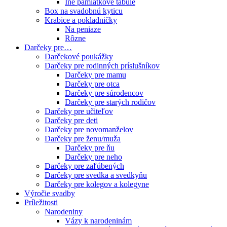
Iné pamiatkové tabule
Box na svadobnú kyticu
Krabice a pokladničky
Na peniaze
Rôzne
Darčeky pre…
Darčekové poukážky
Darčeky pre rodinných príslušníkov
Darčeky pre mamu
Darčeky pre otca
Darčeky pre súrodencov
Darčeky pre starých rodičov
Darčeky pre učiteľov
Darčeky pre deti
Darčeky pre novomanželov
Darčeky pre ženu/muža
Darčeky pre ňu
Darčeky pre neho
Darčeky pre zaľúbených
Darčeky pre svedka a svedkyňu
Darčeky pre kolegov a kolegyne
Výročie svadby
Príležitosti
Narodeniny
Vázy k narodeninám