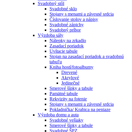
Svadobný stôl
Svadobné sklo
Stojany s menami a závesné srdcia
Číslovanie stolov a nápisy
Svadobné zápichy
Svadobný príbor
Výzdoba sály
Nálepky na zrkadlo
Zasadací poriadok
Uvítacie tabule
Stojan na zasadací poriadok a svadobnú
tabuľu
Kniha hostí/fotoalbumy
Drevené
Akrylové
Jedinečné
Smerové šípky a tabule
Pamätné tabule
Rekvizity na fotenie
Stojany s menami a závesné srdcia
Pokladnička/ Krabica na peniaze
Výzdoba domu a auta
Svadobné vešiaky
Smerové šípky a tabule
Svadobné ŠPZ