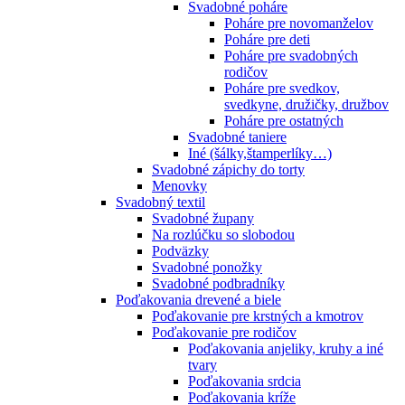
Svadobné poháre
Poháre pre novomanželov
Poháre pre deti
Poháre pre svadobných
rodičov
Poháre pre svedkov,
svedkyne, družičky, družbov
Poháre pre ostatných
Svadobné taniere
Iné (šálky,štamperlíky…)
Svadobné zápichy do torty
Menovky
Svadobný textil
Svadobné župany
Na rozlúčku so slobodou
Podväzky
Svadobné ponožky
Svadobné podbradníky
Poďakovania drevené a biele
Poďakovanie pre krstných a kmotrov
Poďakovanie pre rodičov
Poďakovania anjeliky, kruhy a iné
tvary
Poďakovania srdcia
Poďakovania kríže