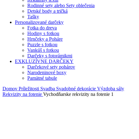
Rodinné sety alebo Sety oblečenia
Detské body a tričká
Tašky
Personalizované darčeky
Fotka do dreva
Hodiny s fotkou
Hrnčeky a Poháre
Puzzle s fotkou
Vankúš s fotkou
Darčeky s fotorámikmi
EXKLUZÍVNE DARČEKY
Darčekové sety pohárov
Narodeninové boxy
Pamätné tabule
Domov
Príležitosti
Svadba
Svadobné dekorácie
Výzdoba sály
Rekvizity na fotenie
Vychodňarske rekvizity na fotenie 1