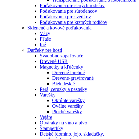
Poďakovania pre starých rodičov
Poďakovania pre súrodencov
Poďakovania pre svedkov
Poďakovania pre krstných rodičov
Sklenené a kovové poďakovania
Vázy
Fľaše
Iné
Darčeky pre hostí
Svadobné zapaľovače
Drevené USB
Magnetky a kľúčenky
Drevené farebné
Drevené-gravírované
Biele lesklé
Perá, ceruzky a pastelky
Varešky
Okrúhle varešky
Oválne varešky
Ploché varešky
Vejáre
Otváraky na víno a pivo
Štamperlíky
Detské (domino, jojo, skladačky,