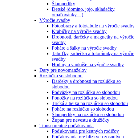
Štamperlíky
Detské (domino, jojo, skladačky,
omaľovánky…)
Výročie svadby
Fotoobrazy a fototabule na výročie svadby
Krabičky na výročie svadby
Drobnosti, darčeky a magnetky na výročie
svadby
Poháre a šálky na výročie svadby
Tabuľky, srdiečka a fotorámiky na výročie
svadby
Hodiny a vankúše na výročie svadby
Dary pre novomanželov
Rozlúčka so slobodou
Darčeky a drobnosti na rozlúčku so
slobodou
Podväzky na rozlúčku so slobodou
Ponožky na rozlúčku so slobodou
Tričká a tielka na rozlúčku so slobodou
Poháre na rozlúčku so slobodou
Štamperlíky na rozlúčku so slobodou
Župan pre nevestu a družičky
Transparentné poďakovania
Poďakovania pre krstných rodičov
Poďakovania pre blízkych zosnulých