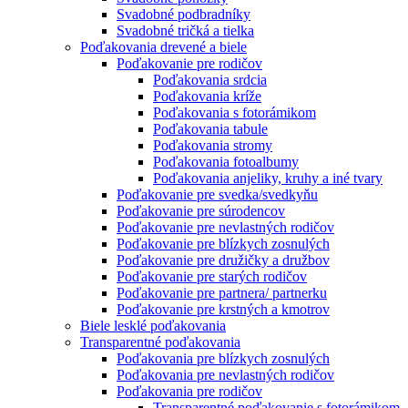
Svadobné podbradníky
Svadobné tričká a tielka
Poďakovania drevené a biele
Poďakovanie pre rodičov
Poďakovania srdcia
Poďakovania kríže
Poďakovania s fotorámikom
Poďakovania tabule
Poďakovania stromy
Poďakovania fotoalbumy
Poďakovania anjeliky, kruhy a iné tvary
Poďakovanie pre svedka/svedkyňu
Poďakovanie pre súrodencov
Poďakovanie pre nevlastných rodičov
Poďakovanie pre blízkych zosnulých
Poďakovanie pre družičky a družbov
Poďakovanie pre starých rodičov
Poďakovanie pre partnera/ partnerku
Poďakovanie pre krstných a kmotrov
Biele lesklé poďakovania
Transparentné poďakovania
Poďakovania pre blízkych zosnulých
Poďakovania pre nevlastných rodičov
Poďakovania pre rodičov
Transparentné poďakovanie s fotorámikom