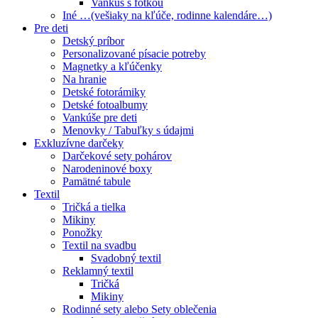
Vankúš s fotkou
Iné …(vešiaky na kľúče, rodinne kalendáre…)
Pre deti
Detský príbor
Personalizované písacie potreby
Magnetky a kľúčenky
Na hranie
Detské fotorámiky
Detské fotoalbumy
Vankúše pre deti
Menovky / Tabuľky s údajmi
Exkluzívne darčeky
Darčekové sety pohárov
Narodeninové boxy
Pamätné tabule
Textil
Tričká a tielka
Mikiny
Ponožky
Textil na svadbu
Svadobný textil
Reklamný textil
Tričká
Mikiny
Rodinné sety alebo Sety oblečenia