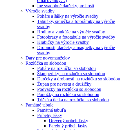
omaľovánky…)
Iné svadobné darčeky pre hostí
Výročie svadby
Poháre a šálky na výročie svadby
Tabuľky, srdiečka a fotorámiky na výročie
svadby
Hodiny a vankúše na výročie svadby
Fotoobrazy a fototabule na výročie svadby
Krabičky na výročie svadby
Drobnosti, darčeky a magnetky na výročie
svadby
Dary pre novomanželov
Rozlúčka so slobodou
Poháre na rozlúčku so slobodou
Štamperlíky na rozlúčku so slobodou
Darčeky a drobnosti na rozlúčku so slobodou
Župan pre nevestu a družičky
Podväzky na rozlúčku so slobodou
Ponožky na rozlúčku so slobodou
Tričká a tielka na rozlúčku so slobodou
Pamätné tabule
Pamätná tabuľa
Príbehy lásky
Drevený príbeh lásky
Farebný príbeh lásky