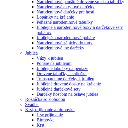
Narodeninové pamätné drevené srdcia a tabuľky
Narodeninové akrylové darčeky
Narodeninové darčeky pre hostí
Lopáriky na krájanie
Peňažné narodeninové tabuľky
Jubilejné a narodeninové boxy a darčekové sety
pohárov
Jubilejné a narodeninové poháre
Narodeninové zápichy do torty
Narodeninové iné darčeky
Jubileá
Vázy k jubileu
Poháre na jubileum
Jubilejné tabuľky na peniaze
Drevené tabuľky a srdiečka
Transparentné darčeky k jubileu
Jubilejné drevené dosky na krájanie
Jubilejné darčekové sety
Darčeky hosťom na oslave jubilea
Rozlúčka so slobodou
Svadba
Krst, prijímanie a birmovka
1.sv.prijímanie
Birmovka
Krst