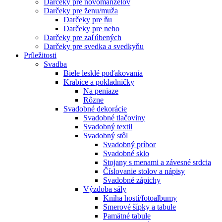
Darčeky pre novomanželov
Darčeky pre ženu/muža
Darčeky pre ňu
Darčeky pre neho
Darčeky pre zaľúbených
Darčeky pre svedka a svedkyňu
Príležitosti
Svadba
Biele lesklé poďakovania
Krabice a pokladničky
Na peniaze
Rôzne
Svadobné dekorácie
Svadobné tlačoviny
Svadobný textil
Svadobný stôl
Svadobný príbor
Svadobné sklo
Stojany s menami a závesné srdcia
Číslovanie stolov a nápisy
Svadobné zápichy
Výzdoba sály
Kniha hostí/fotoalbumy
Smerové šípky a tabule
Pamätné tabule