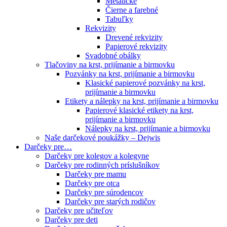
Metalické
Čierne a farebné
Tabuľky
Rekvizity
Drevené rekvizity
Papierové rekvizity
Svadobné obálky
Tlačoviny na krst, prijímanie a birmovku
Pozvánky na krst, prijímanie a birmovku
Klasické papierové pozvánky na krst,
prijímanie a birmovku
Etikety a nálepky na krst, prijímanie a birmovku
Papierové klasické etikety na krst,
prijímanie a birmovku
Nálepky na krst, prijímanie a birmovku
Naše darčekové poukážky – Dejwis
Darčeky pre…
Darčeky pre kolegov a kolegyne
Darčeky pre rodinných príslušníkov
Darčeky pre mamu
Darčeky pre otca
Darčeky pre súrodencov
Darčeky pre starých rodičov
Darčeky pre učiteľov
Darčeky pre deti