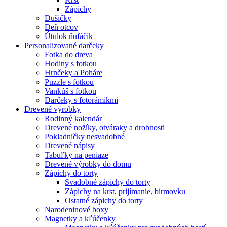
Zápichy
Dušičky
Deň otcov
Útulok ňufáčik
Personalizované darčeky
Fotka do dreva
Hodiny s fotkou
Hrnčeky a Poháre
Puzzle s fotkou
Vankúš s fotkou
Darčeky s fotorámikmi
Drevené výrobky
Rodinný kalendár
Drevené nožíky, otváraky a drobnosti
Pokladničky nesvadobné
Drevené nápisy
Tabuľky na peniaze
Drevené výrobky do domu
Zápichy do torty
Svadobné zápichy do torty
Zápichy na krst, prijímanie, birmovku
Ostatné zápichy do torty
Narodeninové boxy
Magnetky a kľúčenky