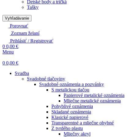
Detské body a tričká
Tašky
Vyhľadávanie
Porovnať
Zoznam želaní
Prihlásiť / Registrovať
0
0,00
€
Menu
0
0,00
€
Svadba
Svadobné tlačoviny
Svadobné oznámenia a pozvánky
S metalickou tlačou
Papierové metalické oznámenia
Mliečne metalické oznámenia
Pohyblivé oznámenia
Skladané oznámenia
Klasické papierové
Transparentné a mliečne ohybné
Z tvrdého plastu
Mliečny akryl