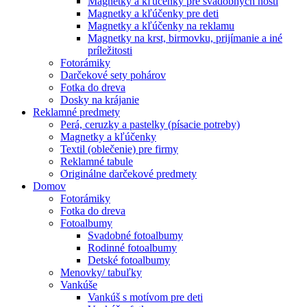
Magnetky a kľúčenky pre svadobných hostí
Magnetky a kľúčenky pre deti
Magnetky a kľúčenky na reklamu
Magnetky na krst, birmovku, prijímanie a iné
príležitosti
Fotorámiky
Darčekové sety pohárov
Fotka do dreva
Dosky na krájanie
Reklamné predmety
Perá, ceruzky a pastelky (písacie potreby)
Magnetky a kľúčenky
Textil (oblečenie) pre firmy
Reklamné tabule
Originálne darčekové predmety
Domov
Fotorámiky
Fotka do dreva
Fotoalbumy
Svadobné fotoalbumy
Rodinné fotoalbumy
Detské fotoalbumy
Menovky/ tabuľky
Vankúše
Vankúš s motívom pre deti