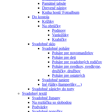
Pamätné tabule
Drevené nápisy
Kniha hostí/ Fotoalbum
Do kostola
Krížiky
Na obrúčky
Podnosy
Vankúšiky
Krabičky
Svadobné sklo
Svadobné poháre
Poháre pre novomanželov
Poháre pre deti
Poháre pre svadobných rodičov
Poháre pre svedkov, svedkyne,
družičky, družbov
Poháre pre ostatných
Svadobné taniere
Iné (šálky,štamperlíky…)
Svadobné zápichy do torty
Svadobný textil
Svadobné župany
Na rozlúčku so slobodou
Podväzky
Svadobné ponožky