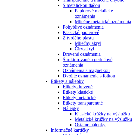
S metalickou tlačou
Papierové metalické
oznámenia
Mliečne metalické oznámenia
Pohyblivé oznámenia
Klasické papierové
Z tvrdého plastu
Mliečny akryl
Číry akryl
Drevené oznámenia
Štrukturované a perleťové
oznámenia
Oznámenia s magnetkou
Dvojité oznámenia s fotkou
Etikety a nálepky
Etikety drevené
Etikety klasické
Etikety metalické
Etikety transparentné
Nálepky
Klasické krúžky na výslužku
Metalické krúžky na výslužku
Ostatné nálepky
Informačné kartičky