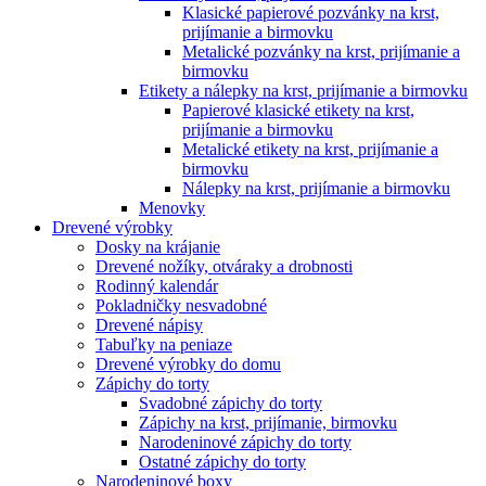
Klasické papierové pozvánky na krst,
prijímanie a birmovku
Metalické pozvánky na krst, prijímanie a
birmovku
Etikety a nálepky na krst, prijímanie a birmovku
Papierové klasické etikety na krst,
prijímanie a birmovku
Metalické etikety na krst, prijímanie a
birmovku
Nálepky na krst, prijímanie a birmovku
Menovky
Drevené výrobky
Dosky na krájanie
Drevené nožíky, otváraky a drobnosti
Rodinný kalendár
Pokladničky nesvadobné
Drevené nápisy
Tabuľky na peniaze
Drevené výrobky do domu
Zápichy do torty
Svadobné zápichy do torty
Zápichy na krst, prijímanie, birmovku
Narodeninové zápichy do torty
Ostatné zápichy do torty
Narodeninové boxy