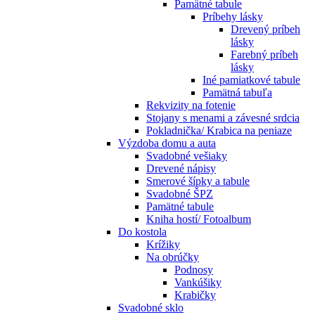
Pamätné tabule
Príbehy lásky
Drevený príbeh
lásky
Farebný príbeh
lásky
Iné pamiatkové tabule
Pamätná tabuľa
Rekvizity na fotenie
Stojany s menami a závesné srdcia
Pokladnička/ Krabica na peniaze
Výzdoba domu a auta
Svadobné vešiaky
Drevené nápisy
Smerové šípky a tabule
Svadobné ŠPZ
Pamätné tabule
Kniha hostí/ Fotoalbum
Do kostola
Krížiky
Na obrúčky
Podnosy
Vankúšiky
Krabičky
Svadobné sklo