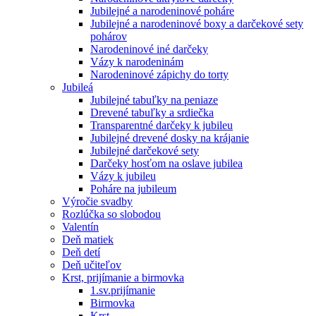
Jubilejné a narodeninové poháre
Jubilejné a narodeninové boxy a darčekové sety
pohárov
Narodeninové iné darčeky
Vázy k narodeninám
Narodeninové zápichy do torty
Jubileá
Jubilejné tabuľky na peniaze
Drevené tabuľky a srdiečka
Transparentné darčeky k jubileu
Jubilejné drevené dosky na krájanie
Jubilejné darčekové sety
Darčeky hosťom na oslave jubilea
Vázy k jubileu
Poháre na jubileum
Výročie svadby
Rozlúčka so slobodou
Valentín
Deň matiek
Deň detí
Deň učiteľov
Krst, prijímanie a birmovka
1.sv.prijímanie
Birmovka
Krst