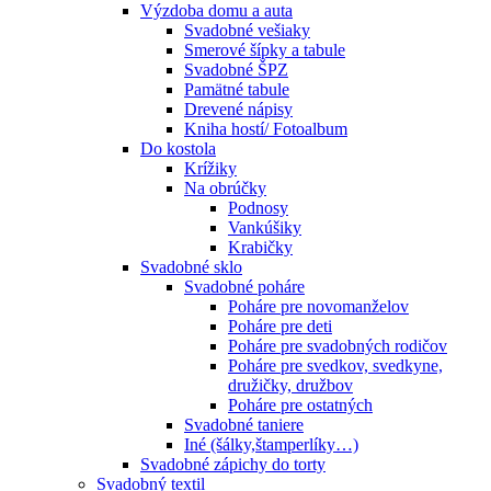
Výzdoba domu a auta
Svadobné vešiaky
Smerové šípky a tabule
Svadobné ŠPZ
Pamätné tabule
Drevené nápisy
Kniha hostí/ Fotoalbum
Do kostola
Krížiky
Na obrúčky
Podnosy
Vankúšiky
Krabičky
Svadobné sklo
Svadobné poháre
Poháre pre novomanželov
Poháre pre deti
Poháre pre svadobných rodičov
Poháre pre svedkov, svedkyne,
družičky, družbov
Poháre pre ostatných
Svadobné taniere
Iné (šálky,štamperlíky…)
Svadobné zápichy do torty
Svadobný textil