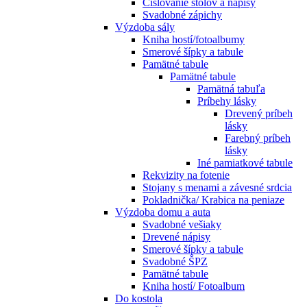
Číslovanie stolov a nápisy
Svadobné zápichy
Výzdoba sály
Kniha hostí/fotoalbumy
Smerové šípky a tabule
Pamätné tabule
Pamätné tabule
Pamätná tabuľa
Príbehy lásky
Drevený príbeh
lásky
Farebný príbeh
lásky
Iné pamiatkové tabule
Rekvizity na fotenie
Stojany s menami a závesné srdcia
Pokladnička/ Krabica na peniaze
Výzdoba domu a auta
Svadobné vešiaky
Drevené nápisy
Smerové šípky a tabule
Svadobné ŠPZ
Pamätné tabule
Kniha hostí/ Fotoalbum
Do kostola