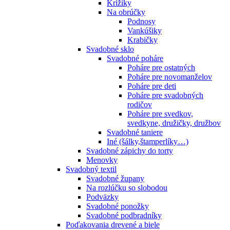
Krížiky
Na obrúčky
Podnosy
Vankúšiky
Krabičky
Svadobné sklo
Svadobné poháre
Poháre pre ostatných
Poháre pre novomanželov
Poháre pre deti
Poháre pre svadobných
rodičov
Poháre pre svedkov,
svedkyne, družičky, družbov
Svadobné taniere
Iné (šálky,štamperlíky…)
Svadobné zápichy do torty
Menovky
Svadobný textil
Svadobné župany
Na rozlúčku so slobodou
Podväzky
Svadobné ponožky
Svadobné podbradníky
Poďakovania drevené a biele