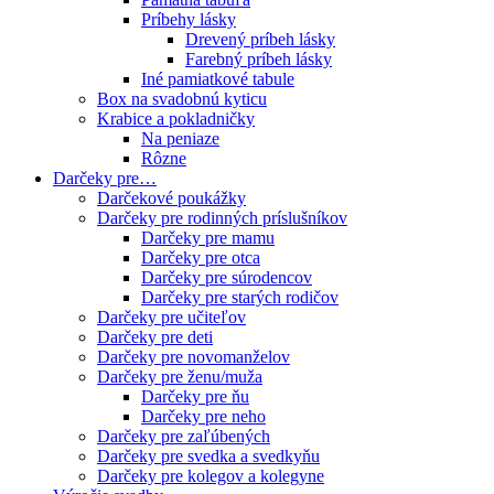
Príbehy lásky
Drevený príbeh lásky
Farebný príbeh lásky
Iné pamiatkové tabule
Box na svadobnú kyticu
Krabice a pokladničky
Na peniaze
Rôzne
Darčeky pre…
Darčekové poukážky
Darčeky pre rodinných príslušníkov
Darčeky pre mamu
Darčeky pre otca
Darčeky pre súrodencov
Darčeky pre starých rodičov
Darčeky pre učiteľov
Darčeky pre deti
Darčeky pre novomanželov
Darčeky pre ženu/muža
Darčeky pre ňu
Darčeky pre neho
Darčeky pre zaľúbených
Darčeky pre svedka a svedkyňu
Darčeky pre kolegov a kolegyne