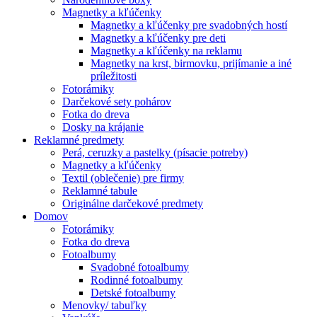
Magnetky a kľúčenky
Magnetky a kľúčenky pre svadobných hostí
Magnetky a kľúčenky pre deti
Magnetky a kľúčenky na reklamu
Magnetky na krst, birmovku, prijímanie a iné
príležitosti
Fotorámiky
Darčekové sety pohárov
Fotka do dreva
Dosky na krájanie
Reklamné predmety
Perá, ceruzky a pastelky (písacie potreby)
Magnetky a kľúčenky
Textil (oblečenie) pre firmy
Reklamné tabule
Originálne darčekové predmety
Domov
Fotorámiky
Fotka do dreva
Fotoalbumy
Svadobné fotoalbumy
Rodinné fotoalbumy
Detské fotoalbumy
Menovky/ tabuľky