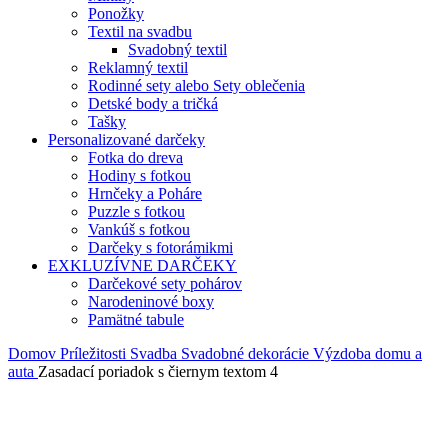
Ponožky
Textil na svadbu
Svadobný textil
Reklamný textil
Rodinné sety alebo Sety oblečenia
Detské body a tričká
Tašky
Personalizované darčeky
Fotka do dreva
Hodiny s fotkou
Hrnčeky a Poháre
Puzzle s fotkou
Vankúš s fotkou
Darčeky s fotorámikmi
EXKLUZÍVNE DARČEKY
Darčekové sety pohárov
Narodeninové boxy
Pamätné tabule
Domov
Príležitosti
Svadba
Svadobné dekorácie
Výzdoba domu a
auta
Zasadací poriadok s čiernym textom 4