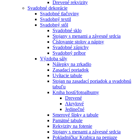
Drevené rekvizity
Svadobné dekorácie
Svadobné tlačoviny
Svadobný textil
Svadobný stôl
Svadobné sklo
Stojany s menami a závesné srdcia
Číslovanie stolov a nápisy
Svadobné zápichy
Svadobný príbor
Výzdoba sály
Nálepky na zrkadlo
Zasadací poriadok
Uvítacie tabule
Stojan na zasadací poriadok a svadobnú
tabuľu
Kniha hostí/fotoalbumy
Drevené
Akrylové
Jedinečné
Smerové šípky a tabule
Pamätné tabule
Rekvizity na fotenie
Stojany s menami a závesné srdcia
Pokladnička/ Krabica na peniaze