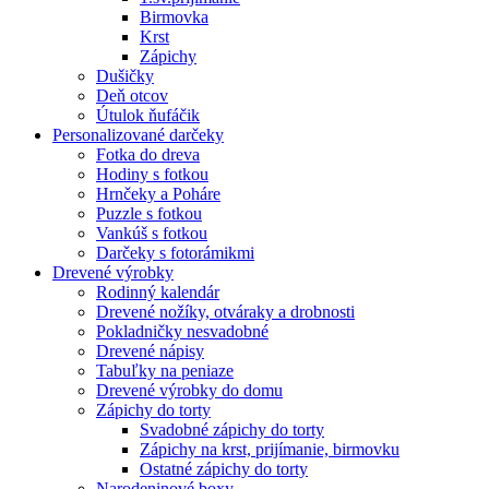
Birmovka
Krst
Zápichy
Dušičky
Deň otcov
Útulok ňufáčik
Personalizované darčeky
Fotka do dreva
Hodiny s fotkou
Hrnčeky a Poháre
Puzzle s fotkou
Vankúš s fotkou
Darčeky s fotorámikmi
Drevené výrobky
Rodinný kalendár
Drevené nožíky, otváraky a drobnosti
Pokladničky nesvadobné
Drevené nápisy
Tabuľky na peniaze
Drevené výrobky do domu
Zápichy do torty
Svadobné zápichy do torty
Zápichy na krst, prijímanie, birmovku
Ostatné zápichy do torty
Narodeninové boxy