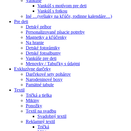
Vankúše
Vankúš s motívom pre deti
Vankúš s fotkou
Iné …(vešiaky na kľúče, rodinne kalendáre…)
Pre deti
Detský príbor
Personalizované písacie potreby
Magnetky a kľúčenky
Na hranie
Detské fotorámiky
Detské fotoalbumy
Vankúše pre deti
Menovky / Tabuľky s údajmi
Exkluzívne darčeky
Darčekové sety pohárov
Narodeninové boxy
Pamätné tabule
Textil
Tričká a tielka
Mikiny
Ponožky
Textil na svadbu
Svadobný textil
Reklamný textil
Tričká