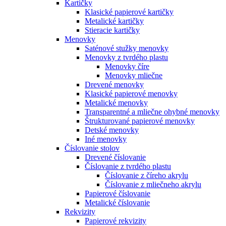
Kartičky
Klasické papierové kartičky
Metalické kartičky
Stieracie kartičky
Menovky
Saténové stužky menovky
Menovky z tvrdého plastu
Menovky číre
Menovky mliečne
Drevené menovky
Klasické papierové menovky
Metalické menovky
Transparentné a mliečne ohybné menovky
Štrukturované papierové menovky
Detské menovky
Iné menovky
Číslovanie stolov
Drevené číslovanie
Číslovanie z tvrdého plastu
Číslovanie z číreho akrylu
Číslovanie z mliečneho akrylu
Papierové číslovanie
Metalické číslovanie
Rekvizity
Papierové rekvizity