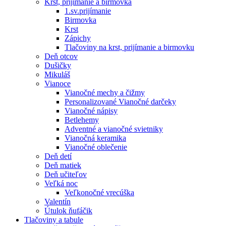
Krst, prijímanie a birmovka
1.sv.prijímanie
Birmovka
Krst
Zápichy
Tlačoviny na krst, prijímanie a birmovku
Deň otcov
Dušičky
Mikuláš
Vianoce
Vianočné mechy a čižmy
Personalizované Vianočné darčeky
Vianočné nápisy
Betlehemy
Adventné a vianočné svietniky
Vianočná keramika
Vianočné oblečenie
Deň detí
Deň matiek
Deň učiteľov
Veľká noc
Veľkonočné vrecúška
Valentín
Útulok ňufáčik
Tlačoviny a tabule