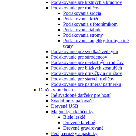
Poďakovanie pre krstných a kmotrov
Poďakovanie pre rodičov
Poďakovania srdcia
Poďakovania kríže
Poďakovania s fotorámikom
Poďakovania tabule
Poďakovania stromy
Poďakovania anjeliky, kruhy a iné
tvary
Poďakovanie pre svedka/svedkyňu
Poďakovanie pre súrodencov
Poďakovanie pre nevlastných rodičov
Poďakovanie pre blízkych zosnulých
Poďakovanie pre družičky a družbov
Poďakovanie pre starých rodičov
Poďakovanie pre partnera/ partnerku
Darčeky pre hostí
Iné svadobné darčeky pre hostí
Svadobné zapaľovače
Drevené USB
Magnetky a kľúčenky
Biele lesklé
Drevené farebné
Drevené gravírované
Perá, ceruzky a pastelky