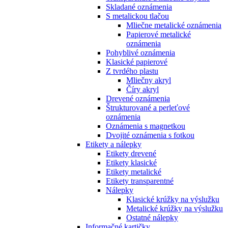
Skladané oznámenia
S metalickou tlačou
Mliečne metalické oznámenia
Papierové metalické
oznámenia
Pohyblivé oznámenia
Klasické papierové
Z tvrdého plastu
Mliečny akryl
Číry akryl
Drevené oznámenia
Štrukturované a perleťové
oznámenia
Oznámenia s magnetkou
Dvojité oznámenia s fotkou
Etikety a nálepky
Etikety drevené
Etikety klasické
Etikety metalické
Etikety transparentné
Nálepky
Klasické krúžky na výslužku
Metalické krúžky na výslužku
Ostatné nálepky
Informačné kartičky