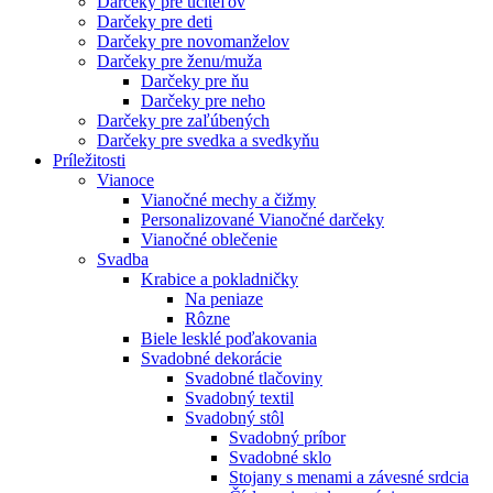
Darčeky pre učiteľov
Darčeky pre deti
Darčeky pre novomanželov
Darčeky pre ženu/muža
Darčeky pre ňu
Darčeky pre neho
Darčeky pre zaľúbených
Darčeky pre svedka a svedkyňu
Príležitosti
Vianoce
Vianočné mechy a čižmy
Personalizované Vianočné darčeky
Vianočné oblečenie
Svadba
Krabice a pokladničky
Na peniaze
Rôzne
Biele lesklé poďakovania
Svadobné dekorácie
Svadobné tlačoviny
Svadobný textil
Svadobný stôl
Svadobný príbor
Svadobné sklo
Stojany s menami a závesné srdcia