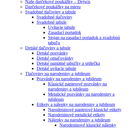
Naše darčekové poukážky – Dejwis
Darčekové poukážky na mieru
Svadobné tlačoviny a tabule
Svadobné tlačoviny
Svadobné tabule
Uvítacie tabule
Zasadací poriadok
Stojan na zasadací poriadok a svadobnú
tabuľu
Detské tlačoviny a tabule
Detské pozvánky
Detské omaľovánky
Detské pamätné tabuľky a srdiečka
Detské uvítacie tabule
Tlačoviny na narodeniny a jubileum
Pozvánky na narodeniny a jubileum
Klasické papierové pozvánky na
narodeniny a jubileum
Metalické pozvánky na narodeniny a
jubileum
Etikety a nálepky na narodeniny a jubileum
Narodeninové papierové klasické etikety
Narodeninové metalické etikety
Nálepky na narodeniny a jubileum
Narodeninové klasické nálepky