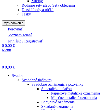
Mikiny
Rodinné sety alebo Sety oblečenia
Detské body a tričká
Tašky
Vyhľadávanie
Porovnať
Zoznam želaní
Prihlásiť / Registrovať
0
0,00
€
Menu
0
0,00
€
Svadba
Svadobné tlačoviny
Svadobné oznámenia a pozvánky
S metalickou tlačou
Papierové metalické oznámenia
Mliečne metalické oznámenia
Pohyblivé oznámenia
Skladané oznámenia