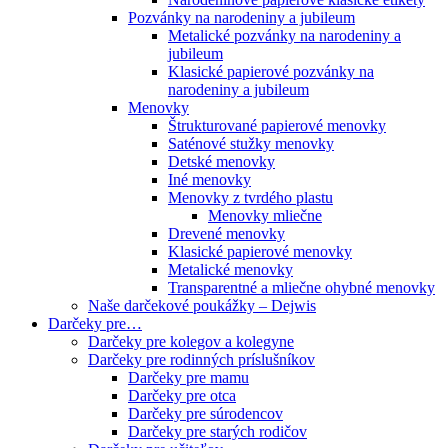
Pozvánky na narodeniny a jubileum
Metalické pozvánky na narodeniny a
jubileum
Klasické papierové pozvánky na
narodeniny a jubileum
Menovky
Štrukturované papierové menovky
Saténové stužky menovky
Detské menovky
Iné menovky
Menovky z tvrdého plastu
Menovky mliečne
Drevené menovky
Klasické papierové menovky
Metalické menovky
Transparentné a mliečne ohybné menovky
Naše darčekové poukážky – Dejwis
Darčeky pre…
Darčeky pre kolegov a kolegyne
Darčeky pre rodinných príslušníkov
Darčeky pre mamu
Darčeky pre otca
Darčeky pre súrodencov
Darčeky pre starých rodičov