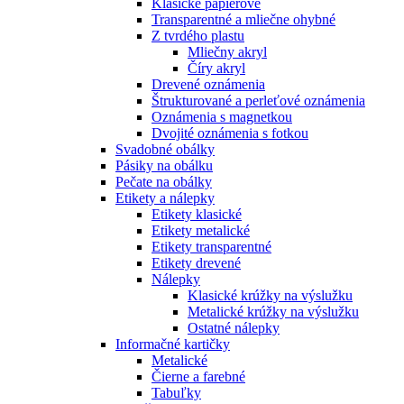
Klasické papierové
Transparentné a mliečne ohybné
Z tvrdého plastu
Mliečny akryl
Číry akryl
Drevené oznámenia
Štrukturované a perleťové oznámenia
Oznámenia s magnetkou
Dvojité oznámenia s fotkou
Svadobné obálky
Pásiky na obálku
Pečate na obálky
Etikety a nálepky
Etikety klasické
Etikety metalické
Etikety transparentné
Etikety drevené
Nálepky
Klasické krúžky na výslužku
Metalické krúžky na výslužku
Ostatné nálepky
Informačné kartičky
Metalické
Čierne a farebné
Tabuľky