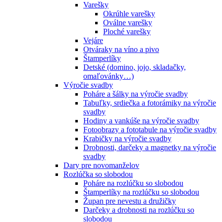
Varešky
Okrúhle varešky
Oválne varešky
Ploché varešky
Vejáre
Otváraky na víno a pivo
Štamperlíky
Detské (domino, jojo, skladačky,
omaľovánky…)
Výročie svadby
Poháre a šálky na výročie svadby
Tabuľky, srdiečka a fotorámiky na výročie
svadby
Hodiny a vankúše na výročie svadby
Fotoobrazy a fototabule na výročie svadby
Krabičky na výročie svadby
Drobnosti, darčeky a magnetky na výročie
svadby
Dary pre novomanželov
Rozlúčka so slobodou
Poháre na rozlúčku so slobodou
Štamperlíky na rozlúčku so slobodou
Župan pre nevestu a družičky
Darčeky a drobnosti na rozlúčku so
slobodou