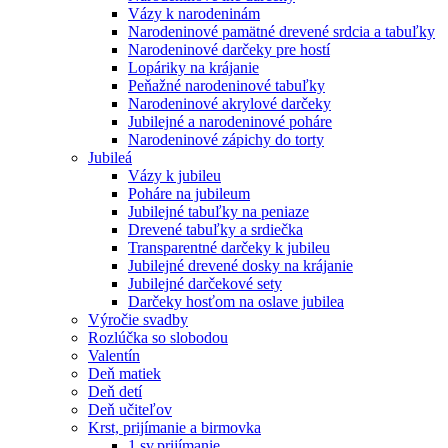
Vázy k narodeninám
Narodeninové pamätné drevené srdcia a tabuľky
Narodeninové darčeky pre hostí
Lopáriky na krájanie
Peňažné narodeninové tabuľky
Narodeninové akrylové darčeky
Jubilejné a narodeninové poháre
Narodeninové zápichy do torty
Jubileá
Vázy k jubileu
Poháre na jubileum
Jubilejné tabuľky na peniaze
Drevené tabuľky a srdiečka
Transparentné darčeky k jubileu
Jubilejné drevené dosky na krájanie
Jubilejné darčekové sety
Darčeky hosťom na oslave jubilea
Výročie svadby
Rozlúčka so slobodou
Valentín
Deň matiek
Deň detí
Deň učiteľov
Krst, prijímanie a birmovka
1.sv.prijímanie