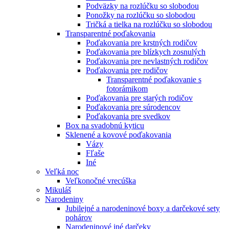
Podväzky na rozlúčku so slobodou
Ponožky na rozlúčku so slobodou
Tričká a tielka na rozlúčku so slobodou
Transparentné poďakovania
Poďakovania pre krstných rodičov
Poďakovania pre blízkych zosnulých
Poďakovania pre nevlastných rodičov
Poďakovania pre rodičov
Transparentné poďakovanie s
fotorámikom
Poďakovania pre starých rodičov
Poďakovania pre súrodencov
Poďakovania pre svedkov
Box na svadobnú kyticu
Sklenené a kovové poďakovania
Vázy
Fľaše
Iné
Veľká noc
Veľkonočné vrecúška
Mikuláš
Narodeniny
Jubilejné a narodeninové boxy a darčekové sety
pohárov
Narodeninové iné darčeky