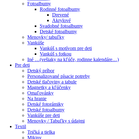
Fotoalbumy
Rodinné fotoalbumy
Drevené
Akrylové
Svadobné fotoalbumy
Detské fotoalbumy
Menovky/ tabuľky
Vankúše
Vankúš s motívom pre deti
Vankúš s fotkou
Iné …(vešiaky na kľúče, rodinne kalendáre…)
Pre deti
Detský príbor
Personalizované písacie potreby
Detské tlačoviny a tabule
Magnetky a kľúčenky
Omaľovánky
Na hranie
Detské fotorámiky
Detské fotoalbumy
Vankúše pre deti
Menovky / Tabuľky s údajmi
Textil
Tričká a tielka
Mikiny