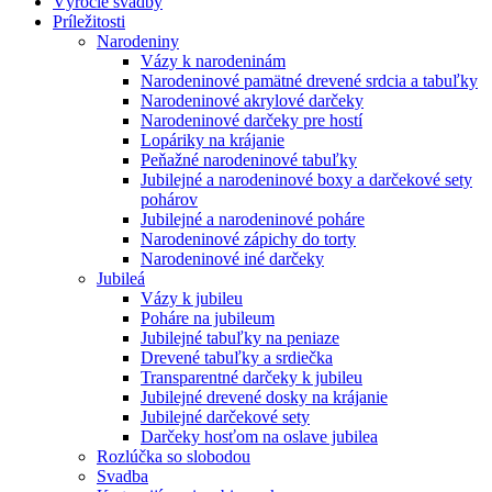
Výročie svadby
Príležitosti
Narodeniny
Vázy k narodeninám
Narodeninové pamätné drevené srdcia a tabuľky
Narodeninové akrylové darčeky
Narodeninové darčeky pre hostí
Lopáriky na krájanie
Peňažné narodeninové tabuľky
Jubilejné a narodeninové boxy a darčekové sety
pohárov
Jubilejné a narodeninové poháre
Narodeninové zápichy do torty
Narodeninové iné darčeky
Jubileá
Vázy k jubileu
Poháre na jubileum
Jubilejné tabuľky na peniaze
Drevené tabuľky a srdiečka
Transparentné darčeky k jubileu
Jubilejné drevené dosky na krájanie
Jubilejné darčekové sety
Darčeky hosťom na oslave jubilea
Rozlúčka so slobodou
Svadba