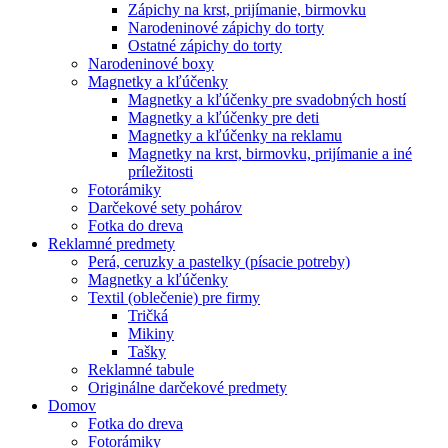
Zápichy na krst, prijímanie, birmovku
Narodeninové zápichy do torty
Ostatné zápichy do torty
Narodeninové boxy
Magnetky a kľúčenky
Magnetky a kľúčenky pre svadobných hostí
Magnetky a kľúčenky pre deti
Magnetky a kľúčenky na reklamu
Magnetky na krst, birmovku, prijímanie a iné
príležitosti
Fotorámiky
Darčekové sety pohárov
Fotka do dreva
Reklamné predmety
Perá, ceruzky a pastelky (písacie potreby)
Magnetky a kľúčenky
Textil (oblečenie) pre firmy
Tričká
Mikiny
Tašky
Reklamné tabule
Originálne darčekové predmety
Domov
Fotka do dreva
Fotorámiky