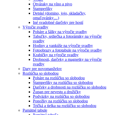
Otváraky na víno a pivo
Štamperlíky
Detské (domino, jojo, skladačky,
omaľovánky…)
Iné svadobné darčeky pre hostí
Výročie svadby
Poháre a šálky na výročie svadby
Tabuľky, srdiečka a fotorámiky na výročie
svadby
Hodiny a vankúše na výročie svadby
Fotoobrazy a fototabule na výročie svadby
Krabičky na výročie svadby
Drobnosti, darčeky a magnetky na výročie
svadby
Dary pre novomanželov
Rozlúčka so slobodou
Poháre na rozlúčku so slobodou
Štamperlíky na rozlúčku so slobodou
Darčeky a drobnosti na rozlúčku so slobodou
Župan pre nevestu a družičky
Podväzky na rozlúčku so slobodou
Ponožky na rozlúčku so slobodou
Tričká a tielka na rozlúčku so slobodou
Pamätné tabule
Pamätná tabuľa