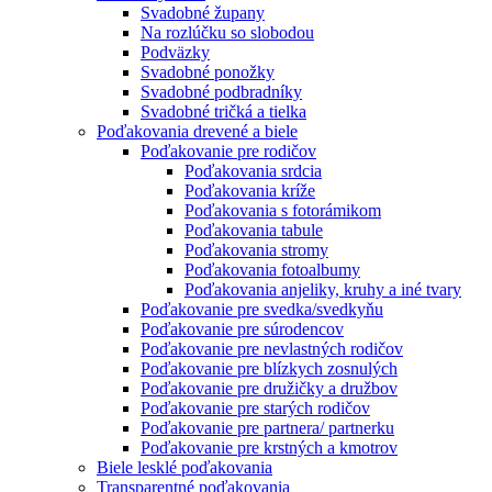
Svadobné župany
Na rozlúčku so slobodou
Podväzky
Svadobné ponožky
Svadobné podbradníky
Svadobné tričká a tielka
Poďakovania drevené a biele
Poďakovanie pre rodičov
Poďakovania srdcia
Poďakovania kríže
Poďakovania s fotorámikom
Poďakovania tabule
Poďakovania stromy
Poďakovania fotoalbumy
Poďakovania anjeliky, kruhy a iné tvary
Poďakovanie pre svedka/svedkyňu
Poďakovanie pre súrodencov
Poďakovanie pre nevlastných rodičov
Poďakovanie pre blízkych zosnulých
Poďakovanie pre družičky a družbov
Poďakovanie pre starých rodičov
Poďakovanie pre partnera/ partnerku
Poďakovanie pre krstných a kmotrov
Biele lesklé poďakovania
Transparentné poďakovania