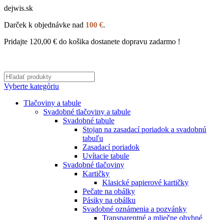
dejwis.sk
Darček k objednávke nad
100 €
.
Pridajte
120,00
€
do košika dostanete dopravu zadarmo !
Vyberte kategóriu
Tlačoviny a tabule
Svadobné tlačoviny a tabule
Svadobné tabule
Stojan na zasadací poriadok a svadobnú
tabuľu
Zasadací poriadok
Uvítacie tabule
Svadobné tlačoviny
Kartičky
Klasické papierové kartičky
Pečate na obálky
Pásiky na obálku
Svadobné oznámenia a pozvánky
Transparentné a mliečne ohybné