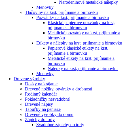
Narodeninové metalické nálepky
Menovky
Tlačoviny na krst, prijímanie a birmovku
Pozvánky na krst, prijímanie a birmovku
Klasické papierové pozvánky na krst,
prijímanie a birmovku
Metalické pozvánky na krst, prijímanie a
birmovku
Etikety a nálepky na krst, prijímanie a birmovku
Papierové klasické etikety na krst,
prijímanie a birmovku
Metalické etikety na krst, prijímanie a
birmovku
Nálepky na krst, prijímanie a birmovku
Menovky
Drevené výrobky
Dosky na krájanie
Drevené nožíky, otváraky a drobnosti
Rodinný kalendár
Pokladničky nesvadobné
Drevené nápisy
Tabuľky na peniaze
Drevené výrobky do domu
Zápichy do torty
Svadobné zápichy do torty