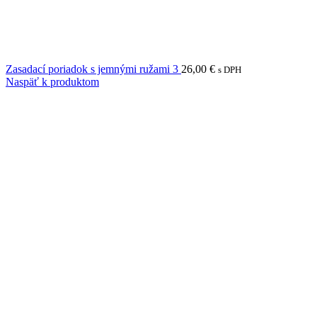
Zasadací poriadok s jemnými ružami 3
26,00
€
s DPH
Naspäť k produktom