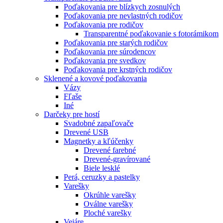
Poďakovania pre blízkych zosnulých
Poďakovania pre nevlastných rodičov
Poďakovania pre rodičov
Transparentné poďakovanie s fotorámikom
Poďakovania pre starých rodičov
Poďakovania pre súrodencov
Poďakovania pre svedkov
Poďakovania pre krstných rodičov
Sklenené a kovové poďakovania
Vázy
Fľaše
Iné
Darčeky pre hostí
Svadobné zapaľovače
Drevené USB
Magnetky a kľúčenky
Drevené farebné
Drevené-gravírované
Biele lesklé
Perá, ceruzky a pastelky
Varešky
Okrúhle varešky
Oválne varešky
Ploché varešky
Vejáre