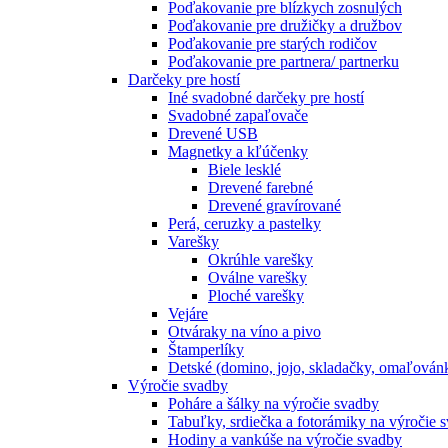
Poďakovanie pre blízkych zosnulých
Poďakovanie pre družičky a družbov
Poďakovanie pre starých rodičov
Poďakovanie pre partnera/ partnerku
Darčeky pre hostí
Iné svadobné darčeky pre hostí
Svadobné zapaľovače
Drevené USB
Magnetky a kľúčenky
Biele lesklé
Drevené farebné
Drevené gravírované
Perá, ceruzky a pastelky
Varešky
Okrúhle varešky
Oválne varešky
Ploché varešky
Vejáre
Otváraky na víno a pivo
Štamperlíky
Detské (domino, jojo, skladačky, omaľová
Výročie svadby
Poháre a šálky na výročie svadby
Tabuľky, srdiečka a fotorámiky na výročie 
Hodiny a vankúše na výročie svadby