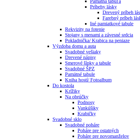
Pamätná tabuľa
Príbehy lásky
Drevený príbeh lá
Farebný príbeh lás
Iné pamiatkové tabule
Rekvizity na fotenie
Stojany s menami a závesné srdcia
Pokladnička/ Krabica na peniaze
Výzdoba domu a auta
Svadobné vešiaky
Drevené nápisy
Smerové šípky a tabule
Svadobné ŠPZ
Pamätné tabule
Kniha hostí/ Fotoalbum
Do kostola
Krížiky
Na obrúčky
Podnosy
Vankúšiky
Krabičky
Svadobné sklo
Svadobné poháre
Poháre pre ostatných
Poháre pre novomanželov