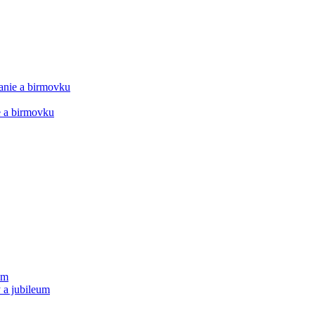
manie a birmovku
ie a birmovku
um
 a jubileum