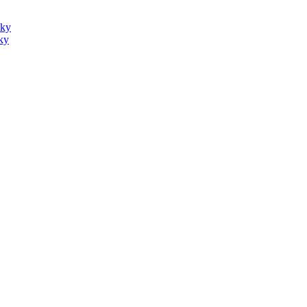
sky
ky