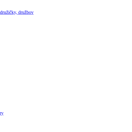
 družičky, družbov
ry