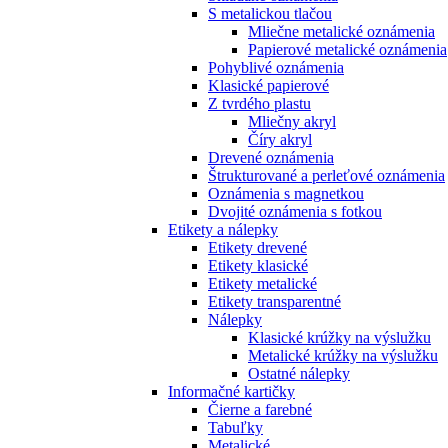
S metalickou tlačou
Mliečne metalické oznámenia
Papierové metalické oznámenia
Pohyblivé oznámenia
Klasické papierové
Z tvrdého plastu
Mliečny akryl
Číry akryl
Drevené oznámenia
Štrukturované a perleťové oznámenia
Oznámenia s magnetkou
Dvojité oznámenia s fotkou
Etikety a nálepky
Etikety drevené
Etikety klasické
Etikety metalické
Etikety transparentné
Nálepky
Klasické krúžky na výslužku
Metalické krúžky na výslužku
Ostatné nálepky
Informačné kartičky
Čierne a farebné
Tabuľky
Metalické