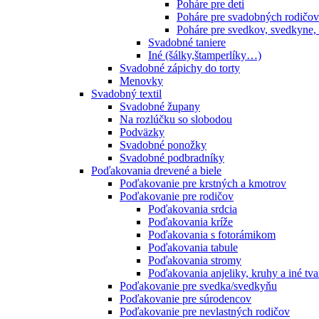
Poháre pre deti
Poháre pre svadobných rodičov
Poháre pre svedkov, svedkyne,
Svadobné taniere
Iné (šálky,štamperlíky…)
Svadobné zápichy do torty
Menovky
Svadobný textil
Svadobné župany
Na rozlúčku so slobodou
Podväzky
Svadobné ponožky
Svadobné podbradníky
Poďakovania drevené a biele
Poďakovanie pre krstných a kmotrov
Poďakovanie pre rodičov
Poďakovania srdcia
Poďakovania kríže
Poďakovania s fotorámikom
Poďakovania tabule
Poďakovania stromy
Poďakovania anjeliky, kruhy a iné tva
Poďakovanie pre svedka/svedkyňu
Poďakovanie pre súrodencov
Poďakovanie pre nevlastných rodičov