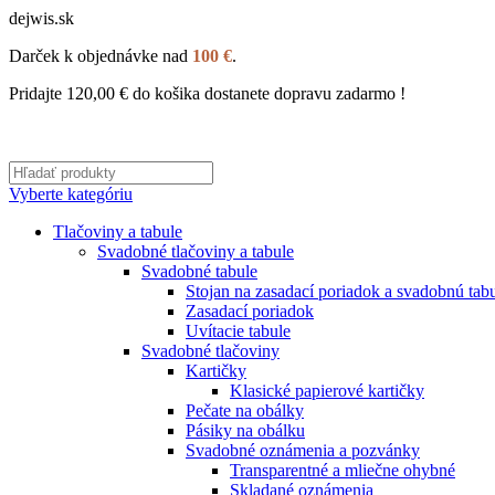
dejwis.sk
Darček k objednávke nad
100 €
.
Pridajte
120,00
€
do košika dostanete dopravu zadarmo !
Vyberte kategóriu
Tlačoviny a tabule
Svadobné tlačoviny a tabule
Svadobné tabule
Stojan na zasadací poriadok a svadobnú tab
Zasadací poriadok
Uvítacie tabule
Svadobné tlačoviny
Kartičky
Klasické papierové kartičky
Pečate na obálky
Pásiky na obálku
Svadobné oznámenia a pozvánky
Transparentné a mliečne ohybné
Skladané oznámenia