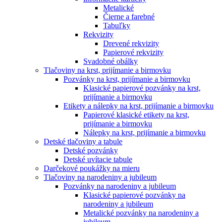
Metalické
Čierne a farebné
Tabuľky
Rekvizity
Drevené rekvizity
Papierové rekvizity
Svadobné obálky
Tlačoviny na krst, prijímanie a birmovku
Pozvánky na krst, prijímanie a birmovku
Klasické papierové pozvánky na krst,
prijímanie a birmovku
Etikety a nálepky na krst, prijímanie a birmovku
Papierové klasické etikety na krst,
prijímanie a birmovku
Nálepky na krst, prijímanie a birmovku
Detské tlačoviny a tabule
Detské pozvánky
Detské uvítacie tabule
Darčekové poukážky na mieru
Tlačoviny na narodeniny a jubileum
Pozvánky na narodeniny a jubileum
Klasické papierové pozvánky na
narodeniny a jubileum
Metalické pozvánky na narodeniny a
jubileum