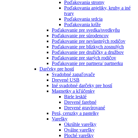
Poďakovania stromy
Poďakovania anjeliky, kruhy a iné
tvary
Poďakovania srdcia
Poďakovania kríže
Poďakovanie pre svedka/svedkyňu
Poďakovanie pre súrodencov
Poďakovanie pre nevlastných rodičov
Poďakovanie pre blízkych zosnulých
Poďakovanie pre družičky a družbov
Poďakovanie pre starých rodičov
Poďakovanie pre partnera/ partnerku
Darčeky pre hostí
Svadobné zapaľovače
Drevené USB
Iné svadobné darčeky pre hostí
Magnetky a kľúčenky
Biele lesklé
Drevené farebné
Drevené gravírované
Perá, ceruzky a pastelky
Varešky
Okrúhle varešky
Oválne varešky
Ploché varešky