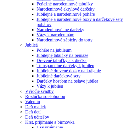
Peňažné narodeninové tabuľky
Narodeninové akrylové darčeky
Jubilejné a narodeninové poháre
Jubilejné a narodeninové boxy a darčekové sety
pohárov
Narodeninové iné darčeky
Vázy k narodeninám
Narodeninové zápichy do torty
Jubileá
Poháre na jubileum
Jubilejné tabuľky na peniaze
Drevené tabuľky a srdiečka
Transparentné darčeky k jubileu
Jubilejné drevené dosky na krájanie
Jubilejné darčekové sety
Darčeky hosťom na oslave jubilea
Vázy k jubileu
Výročie svadby
Rozlúčka so slobodou
Valentín
Deň matiek
Deň detí
Deň učiteľov
Krst, prijímanie a birmovka
1.sv.prijímanie