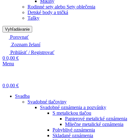
Mikiny
Rodinné sety alebo Sety oblečenia
Detské body a tričká
Tašky
Vyhľadávanie
Porovnať
Zoznam želaní
Prihlásiť / Registrovať
0
0,00
€
Menu
0
0,00
€
Svadba
Svadobné tlačoviny
Svadobné oznámenia a pozvánky
S metalickou tlačou
Papierové metalické oznámenia
Mliečne metalické oznámenia
Pohyblivé oznámenia
Skladané oznámenia