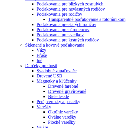
Poďakovania pre blízkych zosnulých
Poďakovania pre nevlastných rodičov
Poďakovania pre rodičov
Transparentné poďakovanie s fotorámikom
Poďakovania pre starých rodičov
Poďakovania pre súrodencov
Poďakovania pre svedkov
Poďakovania pre krstných rodičov
Sklenené a kovové poďakovania
Vázy
Fľaše
Iné
Darčeky pre hostí
Svadobné zapaľovače
Drevené USB
Magnetky a kľúčenky
Drevené farebné
Drevené-gravírované
Biele lesklé
Perá, ceruzky a pastelky
Varešky
Okrúhle varešky
Oválne varešky
Ploché varešky
Vejáre