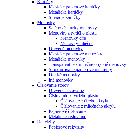
Kartičky
Klasické papierové kartičky
Metalické kartičky
Stieracie kartičky
Menovky
Saténové stužky menovky
Menovky z tvrdého plastu
Menovky číre
Menovky mliečne
Drevené menovky
Klasické papierové menovky
Metalické menovky
Transparentné a mliečne ohybné menovky
Štrukturované papierové menovky
Detské menovky
Iné menovky
Číslovanie stolov
Drevené číslovanie
Číslovanie z tvrdého plastu
Číslovanie z číreho akrylu
Číslovanie z mliečneho akrylu
Papierové číslovanie
Metalické číslovanie
Rekvizity
Papierové rekvizity