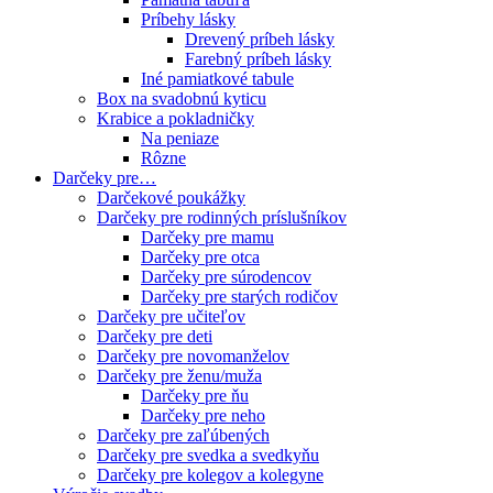
Príbehy lásky
Drevený príbeh lásky
Farebný príbeh lásky
Iné pamiatkové tabule
Box na svadobnú kyticu
Krabice a pokladničky
Na peniaze
Rôzne
Darčeky pre…
Darčekové poukážky
Darčeky pre rodinných príslušníkov
Darčeky pre mamu
Darčeky pre otca
Darčeky pre súrodencov
Darčeky pre starých rodičov
Darčeky pre učiteľov
Darčeky pre deti
Darčeky pre novomanželov
Darčeky pre ženu/muža
Darčeky pre ňu
Darčeky pre neho
Darčeky pre zaľúbených
Darčeky pre svedka a svedkyňu
Darčeky pre kolegov a kolegyne