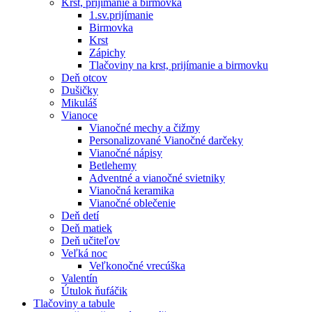
Krst, prijímanie a birmovka
1.sv.prijímanie
Birmovka
Krst
Zápichy
Tlačoviny na krst, prijímanie a birmovku
Deň otcov
Dušičky
Mikuláš
Vianoce
Vianočné mechy a čižmy
Personalizované Vianočné darčeky
Vianočné nápisy
Betlehemy
Adventné a vianočné svietniky
Vianočná keramika
Vianočné oblečenie
Deň detí
Deň matiek
Deň učiteľov
Veľká noc
Veľkonočné vrecúška
Valentín
Útulok ňufáčik
Tlačoviny a tabule