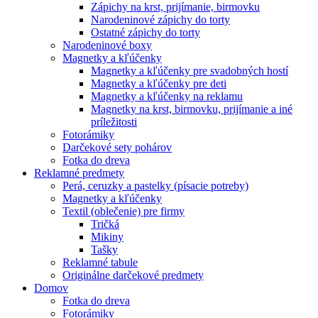
Zápichy na krst, prijímanie, birmovku
Narodeninové zápichy do torty
Ostatné zápichy do torty
Narodeninové boxy
Magnetky a kľúčenky
Magnetky a kľúčenky pre svadobných hostí
Magnetky a kľúčenky pre deti
Magnetky a kľúčenky na reklamu
Magnetky na krst, birmovku, prijímanie a iné
príležitosti
Fotorámiky
Darčekové sety pohárov
Fotka do dreva
Reklamné predmety
Perá, ceruzky a pastelky (písacie potreby)
Magnetky a kľúčenky
Textil (oblečenie) pre firmy
Tričká
Mikiny
Tašky
Reklamné tabule
Originálne darčekové predmety
Domov
Fotka do dreva
Fotorámiky