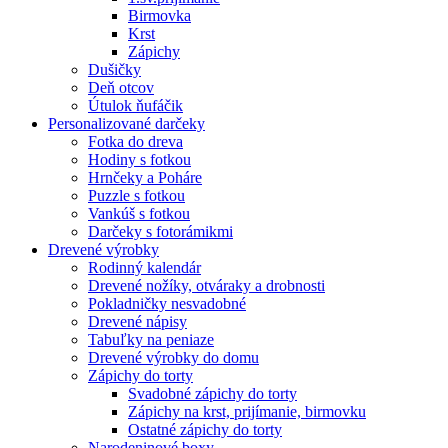
Birmovka
Krst
Zápichy
Dušičky
Deň otcov
Útulok ňufáčik
Personalizované darčeky
Fotka do dreva
Hodiny s fotkou
Hrnčeky a Poháre
Puzzle s fotkou
Vankúš s fotkou
Darčeky s fotorámikmi
Drevené výrobky
Rodinný kalendár
Drevené nožíky, otváraky a drobnosti
Pokladničky nesvadobné
Drevené nápisy
Tabuľky na peniaze
Drevené výrobky do domu
Zápichy do torty
Svadobné zápichy do torty
Zápichy na krst, prijímanie, birmovku
Ostatné zápichy do torty
Narodeninové boxy