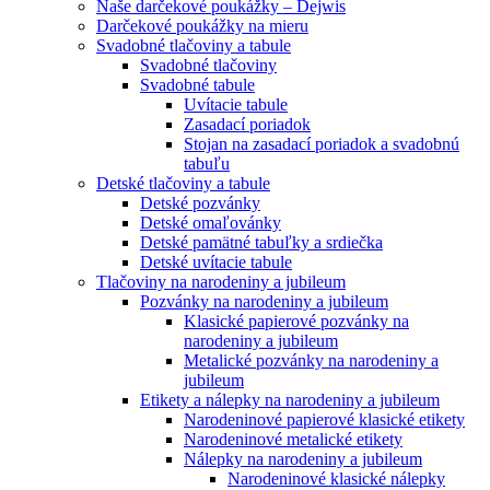
Naše darčekové poukážky – Dejwis
Darčekové poukážky na mieru
Svadobné tlačoviny a tabule
Svadobné tlačoviny
Svadobné tabule
Uvítacie tabule
Zasadací poriadok
Stojan na zasadací poriadok a svadobnú
tabuľu
Detské tlačoviny a tabule
Detské pozvánky
Detské omaľovánky
Detské pamätné tabuľky a srdiečka
Detské uvítacie tabule
Tlačoviny na narodeniny a jubileum
Pozvánky na narodeniny a jubileum
Klasické papierové pozvánky na
narodeniny a jubileum
Metalické pozvánky na narodeniny a
jubileum
Etikety a nálepky na narodeniny a jubileum
Narodeninové papierové klasické etikety
Narodeninové metalické etikety
Nálepky na narodeniny a jubileum
Narodeninové klasické nálepky