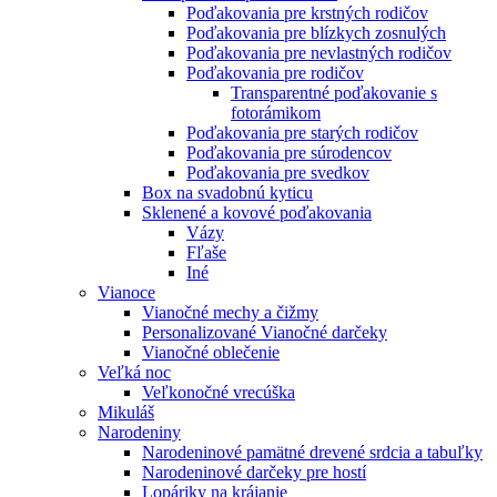
Poďakovania pre krstných rodičov
Poďakovania pre blízkych zosnulých
Poďakovania pre nevlastných rodičov
Poďakovania pre rodičov
Transparentné poďakovanie s
fotorámikom
Poďakovania pre starých rodičov
Poďakovania pre súrodencov
Poďakovania pre svedkov
Box na svadobnú kyticu
Sklenené a kovové poďakovania
Vázy
Fľaše
Iné
Vianoce
Vianočné mechy a čižmy
Personalizované Vianočné darčeky
Vianočné oblečenie
Veľká noc
Veľkonočné vrecúška
Mikuláš
Narodeniny
Narodeninové pamätné drevené srdcia a tabuľky
Narodeninové darčeky pre hostí
Lopáriky na krájanie