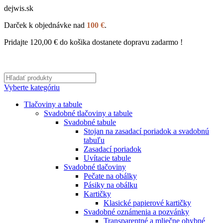
dejwis.sk
Darček k objednávke nad
100 €
.
Pridajte
120,00
€
do košika dostanete dopravu zadarmo !
Vyberte kategóriu
Tlačoviny a tabule
Svadobné tlačoviny a tabule
Svadobné tabule
Stojan na zasadací poriadok a svadobnú
tabuľu
Zasadací poriadok
Uvítacie tabule
Svadobné tlačoviny
Pečate na obálky
Pásiky na obálku
Kartičky
Klasické papierové kartičky
Svadobné oznámenia a pozvánky
Transparentné a mliečne ohybné