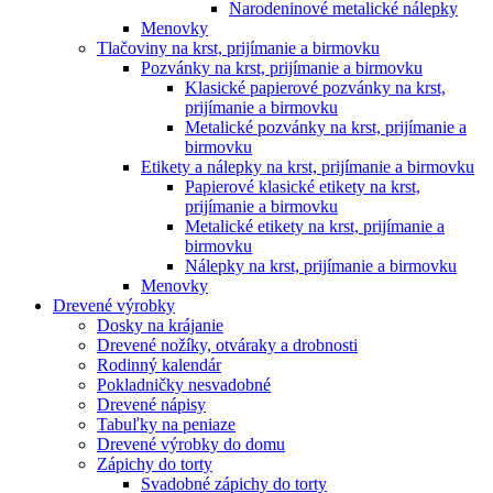
Narodeninové metalické nálepky
Menovky
Tlačoviny na krst, prijímanie a birmovku
Pozvánky na krst, prijímanie a birmovku
Klasické papierové pozvánky na krst,
prijímanie a birmovku
Metalické pozvánky na krst, prijímanie a
birmovku
Etikety a nálepky na krst, prijímanie a birmovku
Papierové klasické etikety na krst,
prijímanie a birmovku
Metalické etikety na krst, prijímanie a
birmovku
Nálepky na krst, prijímanie a birmovku
Menovky
Drevené výrobky
Dosky na krájanie
Drevené nožíky, otváraky a drobnosti
Rodinný kalendár
Pokladničky nesvadobné
Drevené nápisy
Tabuľky na peniaze
Drevené výrobky do domu
Zápichy do torty
Svadobné zápichy do torty