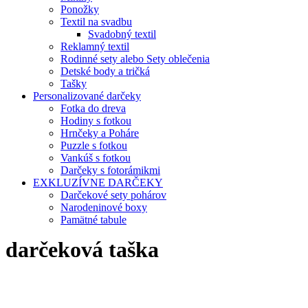
Ponožky
Textil na svadbu
Svadobný textil
Reklamný textil
Rodinné sety alebo Sety oblečenia
Detské body a tričká
Tašky
Personalizované darčeky
Fotka do dreva
Hodiny s fotkou
Hrnčeky a Poháre
Puzzle s fotkou
Vankúš s fotkou
Darčeky s fotorámikmi
EXKLUZÍVNE DARČEKY
Darčekové sety pohárov
Narodeninové boxy
Pamätné tabule
darčeková taška