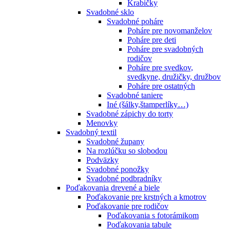
Krabičky
Svadobné sklo
Svadobné poháre
Poháre pre novomanželov
Poháre pre deti
Poháre pre svadobných
rodičov
Poháre pre svedkov,
svedkyne, družičky, družbov
Poháre pre ostatných
Svadobné taniere
Iné (šálky,štamperlíky…)
Svadobné zápichy do torty
Menovky
Svadobný textil
Svadobné župany
Na rozlúčku so slobodou
Podväzky
Svadobné ponožky
Svadobné podbradníky
Poďakovania drevené a biele
Poďakovanie pre krstných a kmotrov
Poďakovanie pre rodičov
Poďakovania s fotorámikom
Poďakovania tabule