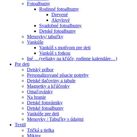
Fotoalbumy
Rodinné fotoalbumy
Drevené
Akrylové
Svadobné fotoalbumy
Detské fotoalbumy
Menovky/ tabuľky
Vankúše
Vankúš s motívom pre deti
Vankúš s fotkou
Iné …(vešiaky na kľúče, rodinne kalendáre…)
Pre deti
Detský príbor
Personalizované písacie potreby
Detské tlačoviny a tabule
Magnetky a kľúčenky
Omaľovánky
Na hranie
Detské fotorámiky
Detské fotoalbumy
Vankúše pre deti
Menovky / Tabuľky s údajmi
Textil
Tričká a tielka
Mikiny