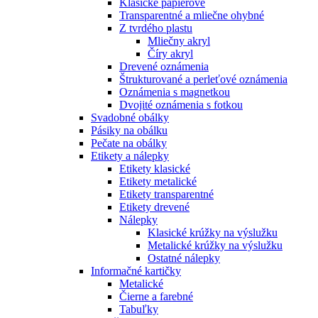
Klasické papierové
Transparentné a mliečne ohybné
Z tvrdého plastu
Mliečny akryl
Číry akryl
Drevené oznámenia
Štrukturované a perleťové oznámenia
Oznámenia s magnetkou
Dvojité oznámenia s fotkou
Svadobné obálky
Pásiky na obálku
Pečate na obálky
Etikety a nálepky
Etikety klasické
Etikety metalické
Etikety transparentné
Etikety drevené
Nálepky
Klasické krúžky na výslužku
Metalické krúžky na výslužku
Ostatné nálepky
Informačné kartičky
Metalické
Čierne a farebné
Tabuľky