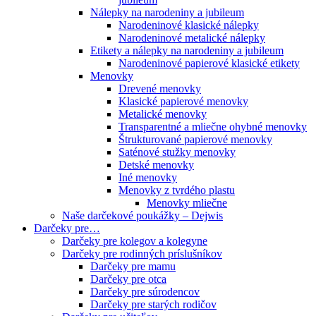
Nálepky na narodeniny a jubileum
Narodeninové klasické nálepky
Narodeninové metalické nálepky
Etikety a nálepky na narodeniny a jubileum
Narodeninové papierové klasické etikety
Menovky
Drevené menovky
Klasické papierové menovky
Metalické menovky
Transparentné a mliečne ohybné menovky
Štrukturované papierové menovky
Saténové stužky menovky
Detské menovky
Iné menovky
Menovky z tvrdého plastu
Menovky mliečne
Naše darčekové poukážky – Dejwis
Darčeky pre…
Darčeky pre kolegov a kolegyne
Darčeky pre rodinných príslušníkov
Darčeky pre mamu
Darčeky pre otca
Darčeky pre súrodencov
Darčeky pre starých rodičov