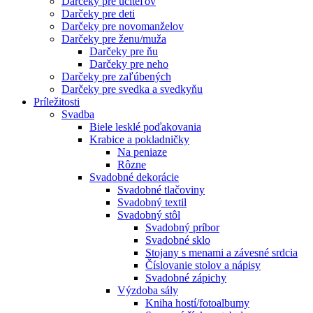
Darčeky pre učiteľov
Darčeky pre deti
Darčeky pre novomanželov
Darčeky pre ženu/muža
Darčeky pre ňu
Darčeky pre neho
Darčeky pre zaľúbených
Darčeky pre svedka a svedkyňu
Príležitosti
Svadba
Biele lesklé poďakovania
Krabice a pokladničky
Na peniaze
Rôzne
Svadobné dekorácie
Svadobné tlačoviny
Svadobný textil
Svadobný stôl
Svadobný príbor
Svadobné sklo
Stojany s menami a závesné srdcia
Číslovanie stolov a nápisy
Svadobné zápichy
Výzdoba sály
Kniha hostí/fotoalbumy