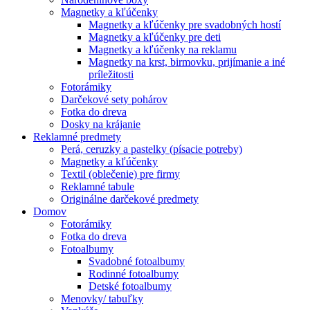
Magnetky a kľúčenky
Magnetky a kľúčenky pre svadobných hostí
Magnetky a kľúčenky pre deti
Magnetky a kľúčenky na reklamu
Magnetky na krst, birmovku, prijímanie a iné
príležitosti
Fotorámiky
Darčekové sety pohárov
Fotka do dreva
Dosky na krájanie
Reklamné predmety
Perá, ceruzky a pastelky (písacie potreby)
Magnetky a kľúčenky
Textil (oblečenie) pre firmy
Reklamné tabule
Originálne darčekové predmety
Domov
Fotorámiky
Fotka do dreva
Fotoalbumy
Svadobné fotoalbumy
Rodinné fotoalbumy
Detské fotoalbumy
Menovky/ tabuľky