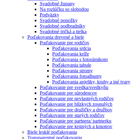
Svadobné župany
Na rozlúčku so slobodou
Podväzky
Svadobné ponožky
Svadobné podbradníky
Svadobné tričká a tielka
Poďakovania drevené a biele
Poďakovanie pre rodičov
Poďakovania srdcia
Poďakovania kríže
Poďakovania s fotorámikom
Poďakovania tabule
Poďakovania stromy
Poďakovania fotoalbumy
Poďakovania anjeliky, kruhy a iné tvary
Poďakovanie pre svedka/svedkyňu
Poďakovanie pre súrodencov
Poďakovanie pre nevlastných rodičov
Poďakovanie pre blízkych zosnulých
Poďakovanie pre družičky a družbov
Poďakovanie pre starých rodičov
Poďakovanie pre partnera/ partnerku
Poďakovanie pre krstných a kmotrov
Biele lesklé poďakovania
Transparentné poďakovania