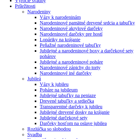
Výročie svadby
Príležitosti
Narodeniny
Vázy k narodeninám
Narodeninové pamätné drevené srdcia a tabuľky
Narodeninové akrylové darčeky
Narodeninové darčeky pre hostí
Lopáriky na krájanie
Peňažné narodeninové tabuľky
Jubilejné a narodeninové boxy a darčekové sety
pohárov
Jubilejné a narodeninové poháre
Narodeninové zápichy do torty
Narodeninové iné darčeky
Jubileá
Vázy k jubileu
Poháre na jubileum
Jubilejné tabuľky na peniaze
Drevené tabuľky a srdiečka
Transparentné darčeky k jubileu
Jubilejné drevené dosky na krájanie
Jubilejné darčekové sety
Darčeky hosťom na oslave jubilea
Rozlúčka so slobodou
Svadba