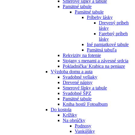
Smerové šípky a tabule
Pamätné tabule
Pamätné tabule
Príbehy lásky
Drevený príbeh
lásky
Farebný príbeh
lásky
Iné pamiatkové tabule
Pamätná tabuľa
Rekvizity na fotenie
Stojany s menami a závesné srdcia
Pokladnička/ Krabica na peniaze
Výzdoba domu a auta
Svadobné vešiaky
Drevené nápisy
Smerové šípky a tabule
Svadobné ŠPZ
Pamätné tabule
Kniha hostí/ Fotoalbum
Do kostola
Krížiky
Na obrúčky
Podnosy
Vankúšiky