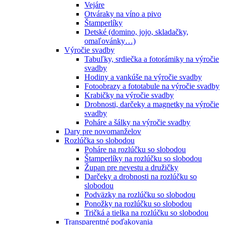
Vejáre
Otváraky na víno a pivo
Štamperlíky
Detské (domino, jojo, skladačky,
omaľovánky…)
Výročie svadby
Tabuľky, srdiečka a fotorámiky na výročie
svadby
Hodiny a vankúše na výročie svadby
Fotoobrazy a fototabule na výročie svadby
Krabičky na výročie svadby
Drobnosti, darčeky a magnetky na výročie
svadby
Poháre a šálky na výročie svadby
Dary pre novomanželov
Rozlúčka so slobodou
Poháre na rozlúčku so slobodou
Štamperlíky na rozlúčku so slobodou
Župan pre nevestu a družičky
Darčeky a drobnosti na rozlúčku so
slobodou
Podväzky na rozlúčku so slobodou
Ponožky na rozlúčku so slobodou
Tričká a tielka na rozlúčku so slobodou
Transparentné poďakovania