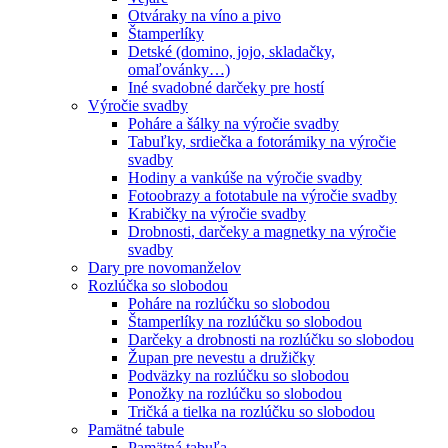
Otváraky na víno a pivo
Štamperlíky
Detské (domino, jojo, skladačky,
omaľovánky…)
Iné svadobné darčeky pre hostí
Výročie svadby
Poháre a šálky na výročie svadby
Tabuľky, srdiečka a fotorámiky na výročie
svadby
Hodiny a vankúše na výročie svadby
Fotoobrazy a fototabule na výročie svadby
Krabičky na výročie svadby
Drobnosti, darčeky a magnetky na výročie
svadby
Dary pre novomanželov
Rozlúčka so slobodou
Poháre na rozlúčku so slobodou
Štamperlíky na rozlúčku so slobodou
Darčeky a drobnosti na rozlúčku so slobodou
Župan pre nevestu a družičky
Podväzky na rozlúčku so slobodou
Ponožky na rozlúčku so slobodou
Tričká a tielka na rozlúčku so slobodou
Pamätné tabule
Pamätná tabuľa