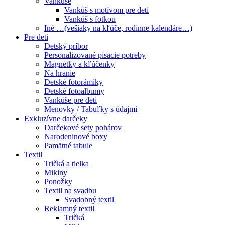
Vankúše
Vankúš s motívom pre deti
Vankúš s fotkou
Iné …(vešiaky na kľúče, rodinne kalendáre…)
Pre deti
Detský príbor
Personalizované písacie potreby
Magnetky a kľúčenky
Na hranie
Detské fotorámiky
Detské fotoalbumy
Vankúše pre deti
Menovky / Tabuľky s údajmi
Exkluzívne darčeky
Darčekové sety pohárov
Narodeninové boxy
Pamätné tabule
Textil
Tričká a tielka
Mikiny
Ponožky
Textil na svadbu
Svadobný textil
Reklamný textil
Tričká