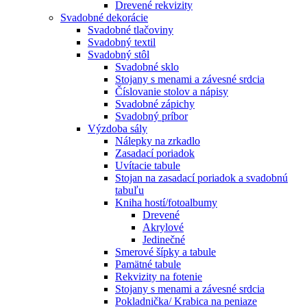
Drevené rekvizity
Svadobné dekorácie
Svadobné tlačoviny
Svadobný textil
Svadobný stôl
Svadobné sklo
Stojany s menami a závesné srdcia
Číslovanie stolov a nápisy
Svadobné zápichy
Svadobný príbor
Výzdoba sály
Nálepky na zrkadlo
Zasadací poriadok
Uvítacie tabule
Stojan na zasadací poriadok a svadobnú
tabuľu
Kniha hostí/fotoalbumy
Drevené
Akrylové
Jedinečné
Smerové šípky a tabule
Pamätné tabule
Rekvizity na fotenie
Stojany s menami a závesné srdcia
Pokladnička/ Krabica na peniaze