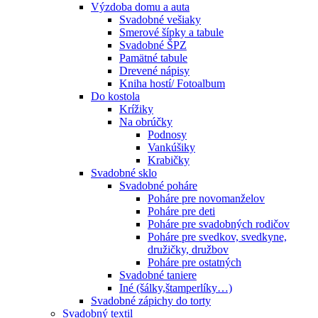
Výzdoba domu a auta
Svadobné vešiaky
Smerové šípky a tabule
Svadobné ŠPZ
Pamätné tabule
Drevené nápisy
Kniha hostí/ Fotoalbum
Do kostola
Krížiky
Na obrúčky
Podnosy
Vankúšiky
Krabičky
Svadobné sklo
Svadobné poháre
Poháre pre novomanželov
Poháre pre deti
Poháre pre svadobných rodičov
Poháre pre svedkov, svedkyne,
družičky, družbov
Poháre pre ostatných
Svadobné taniere
Iné (šálky,štamperlíky…)
Svadobné zápichy do torty
Svadobný textil