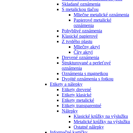
Skladané oznámenia
S metalickou tlačou
Mliečne metalické oznámenia
Papierové metalické
oznámenia
Pohyblivé oznámenia
Klasické papierové
Z tvrdého plastu
Mliečny akryl
Číry akryl
Drevené oznámenia
Štrukturované a perleťové
oznámenia
Oznámenia s magnetkou
Dvojité oznámenia s fotkou
Etikety a nálepky
Etikety drevené
Etikety klasické
Etikety metalické
Etikety transparentné
Nálepky
Klasické krúžky na výslužku
Metalické krúžky na výslužku
Ostatné nálepky
Informačné kartičky