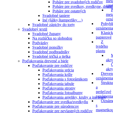
meta
Poháre pre svadobných rodičov
ozn
Poháre pre svedkov, svedkyne, druži
P
Poháre pre ostatných
meta
Svadobné taniere
ozn
Iné (šálky,štamperlíky…)
Pohybl
Svadobné zápichy do torty
oznámenia
Svadobný textil
Klasic
Svadobné župany
papierové
Na rozlúčku so slobodou
Z
Podväzky
tvrdého
Svadobné ponožky
plastu
Svadobné podbradníky
M
Svadobné tričká a tielka
akry
Poďakovania drevené a biele
Č
Poďakovanie pre rodičov
akry
Poďakovania srdcia
Dreven
Poďakovania kríže
oznámenia
Poďakovania s fotorámikom
Štruktu
Poďakovania tabule
a
Poďakovania stromy
perleťové
Poďakovania fotoalbumy
oznámenia
Poďakovania anjeliky, kruhy a iné tvary
Oznáme
Poďakovanie pre svedka/svedkyňu
s
Poďakovanie pre súrodencov
magnetko
Poďakovanie pre nevlastných rodičov