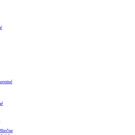
ké
rentné
né
u
liečne