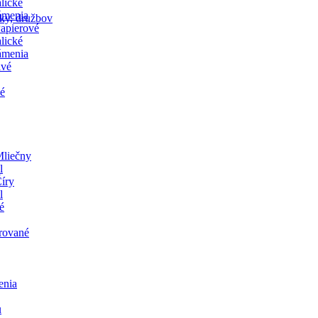
lické
ámenia
čky, družbov
apierové
lické
ámenia
ivé
ké
liečny
l
íry
l
é
rované
nia
u