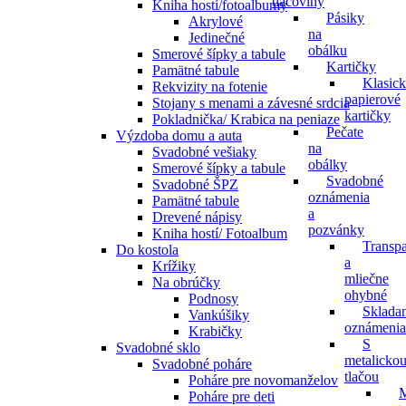
tlačoviny
Kniha hostí/fotoalbumy
Pásiky
Akrylové
na
Jedinečné
obálku
Smerové šípky a tabule
Kartičky
Pamätné tabule
Klasic
Rekvizity na fotenie
papierové
Stojany s menami a závesné srdcia
kartičky
Pokladnička/ Krabica na peniaze
Pečate
Výzdoba domu a auta
na
Svadobné vešiaky
obálky
Smerové šípky a tabule
Svadobné
Svadobné ŠPZ
oznámenia
Pamätné tabule
a
Drevené nápisy
pozvánky
Kniha hostí/ Fotoalbum
Transpa
Do kostola
a
Krížiky
mliečne
Na obrúčky
ohybné
Podnosy
Sklada
Vankúšiky
oznámenia
Krabičky
S
Svadobné sklo
metalicko
Svadobné poháre
tlačou
Poháre pre novomanželov
M
Poháre pre deti