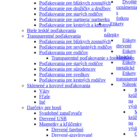
Dvojité
Poďakovanie pre blízkych zosnulých
oznámenia
Poďakovanie pre družičky a družbov
s
Poďakovanie pre starých rodičov
fotkou
Poďakovanie pre partnera/ partnerku
Etikety
Poďakovanie pre krstných a kmotrov
a
Biele lesklé poďakovania
nálepky
Transparentné poďakovania
Etikety
Poďakovania pre blízkych zosnulých
drevené
Poďakovania pre nevlastných rodičov
Etikety
Poďakovania pre rodičov
klasické
Transparentné poďakovanie s fotorámikom
Etikety
Poďakovania pre starých rodičov
metalické
Poďakovania pre súrodencov
Etikety
Poďakovania pre svedkov
transparen
Poďakovania pre krstných rodičov
Nálepk
Sklenené a kovové poďakovania
K
Vázy
krú
Fľaše
na
Iné
výs
Darčeky pre hostí
M
Svadobné zapaľovače
krú
Drevené USB
na
Magnetky a kľúčenky
výs
Drevené farebné
O
Drevené-gravírované