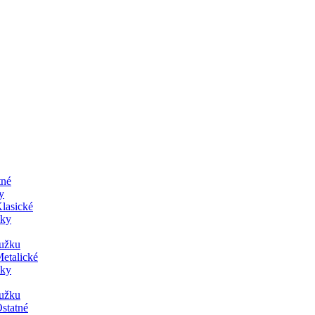
tné
y
lasické
žky
lužku
etalické
žky
lužku
statné