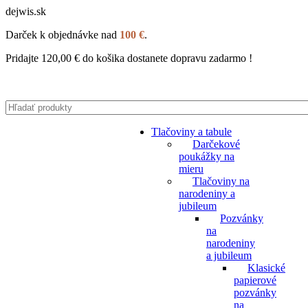
dejwis.sk
Darček k objednávke nad
100 €
.
Pridajte
120,00
€
do košika dostanete dopravu zadarmo !
Tlačoviny a tabule
Darčekové
poukážky na
mieru
Tlačoviny na
narodeniny a
jubileum
Pozvánky
na
narodeniny
a jubileum
Klasické
papierové
pozvánky
na