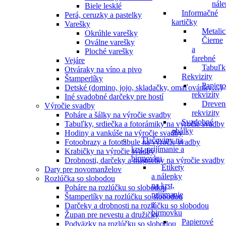
nál
Biele lesklé
Informačné
Perá, ceruzky a pastelky
kartičky
Varešky
Metali
Okrúhle varešky
Čierne
Oválne varešky
a
Ploché varešky
farebné
Vejáre
Tabuľk
Otváraky na víno a pivo
Rekvizity
Štamperlíky
Papier
Detské (domino, jojo, skladačky, omaľovánky…)
rekvizity
Iné svadobné darčeky pre hostí
Dreven
Výročie svadby
rekvizity
Poháre a šálky na výročie svadby
Svadobné
Tabuľky, srdiečka a fotorámiky na výročie svadby
obálky
Hodiny a vankúše na výročie svadby
Tlačoviny na
Fotoobrazy a fototabule na výročie svadby
krst, prijímanie a
Krabičky na výročie svadby
birmovku
Drobnosti, darčeky a magnetky na výročie svadby
Etikety
Dary pre novomanželov
a nálepky
Rozlúčka so slobodou
na krst,
Poháre na rozlúčku so slobodou
prijímanie
Štamperlíky na rozlúčku so slobodou
a
Darčeky a drobnosti na rozlúčku so slobodou
birmovku
Župan pre nevestu a družičky
Papierové
Podväzky na rozlúčku so slobodou