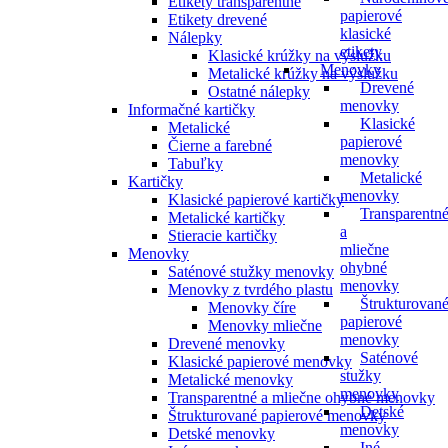
Etikety transparentné
papierové
Etikety drevené
klasické
Nálepky
etikety
Klasické krúžky na výslužku
Menovky
Metalické krúžky na výslužku
Drevené
Ostatné nálepky
menovky
Informačné kartičky
Klasické
Metalické
papierové
Čierne a farebné
menovky
Tabuľky
Metalické
Kartičky
menovky
Klasické papierové kartičky
Transparentn
Metalické kartičky
a
Stieracie kartičky
mliečne
Menovky
ohybné
Saténové stužky menovky
menovky
Menovky z tvrdého plastu
Štrukturovan
Menovky číre
papierové
Menovky mliečne
menovky
Drevené menovky
Saténové
Klasické papierové menovky
stužky
Metalické menovky
menovky
Transparentné a mliečne ohybné menovky
Detské
Štrukturované papierové menovky
menovky
Detské menovky
Iné