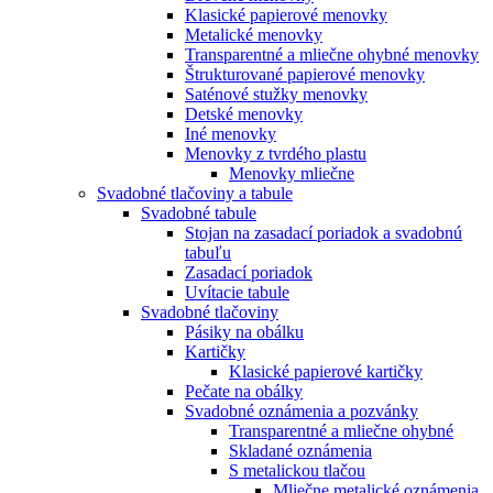
Klasické papierové menovky
Metalické menovky
Transparentné a mliečne ohybné menovky
Štrukturované papierové menovky
Saténové stužky menovky
Detské menovky
Iné menovky
Menovky z tvrdého plastu
Menovky mliečne
Svadobné tlačoviny a tabule
Svadobné tabule
Stojan na zasadací poriadok a svadobnú
tabuľu
Zasadací poriadok
Uvítacie tabule
Svadobné tlačoviny
Pásiky na obálku
Kartičky
Klasické papierové kartičky
Pečate na obálky
Svadobné oznámenia a pozvánky
Transparentné a mliečne ohybné
Skladané oznámenia
S metalickou tlačou
Mliečne metalické oznámenia