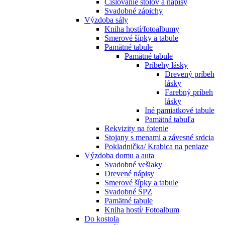
Číslovanie stolov a nápisy
Svadobné zápichy
Výzdoba sály
Kniha hostí/fotoalbumy
Smerové šípky a tabule
Pamätné tabule
Pamätné tabule
Príbehy lásky
Drevený príbeh
lásky
Farebný príbeh
lásky
Iné pamiatkové tabule
Pamätná tabuľa
Rekvizity na fotenie
Stojany s menami a závesné srdcia
Pokladnička/ Krabica na peniaze
Výzdoba domu a auta
Svadobné vešiaky
Drevené nápisy
Smerové šípky a tabule
Svadobné ŠPZ
Pamätné tabule
Kniha hostí/ Fotoalbum
Do kostola