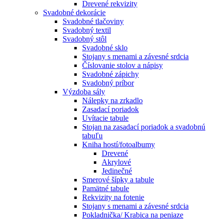
Drevené rekvizity
Svadobné dekorácie
Svadobné tlačoviny
Svadobný textil
Svadobný stôl
Svadobné sklo
Stojany s menami a závesné srdcia
Číslovanie stolov a nápisy
Svadobné zápichy
Svadobný príbor
Výzdoba sály
Nálepky na zrkadlo
Zasadací poriadok
Uvítacie tabule
Stojan na zasadací poriadok a svadobnú
tabuľu
Kniha hostí/fotoalbumy
Drevené
Akrylové
Jedinečné
Smerové šípky a tabule
Pamätné tabule
Rekvizity na fotenie
Stojany s menami a závesné srdcia
Pokladnička/ Krabica na peniaze