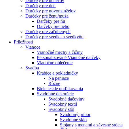
Darčeky pre učiteľov
Darčeky pre deti
Darčeky pre novomanželov
Darčeky pre ženu/muža
Darčeky pre ňu
Darčeky pre neho
Darčeky pre zaľúbených
Darčeky pre svedka a svedkyňu
Príležitosti
Vianoce
Vianočné mechy a čižmy
Personalizované Vianočné darčeky
Vianočné oblečenie
Svadba
Krabice a pokladničky
Na peniaze
Rôzne
Biele lesklé poďakovania
Svadobné dekorácie
Svadobné tlačoviny
Svadobný textil
Svadobný stôl
Svadobný príbor
Svadobné sklo
Stojany s menami a závesné srdcia