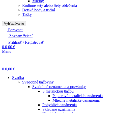
Mikiny
Rodinné sety alebo Sety oblečenia
Detské body a tričká
Tašky
Vyhľadávanie
Porovnať
Zoznam želaní
Prihlásiť / Registrovať
0
0,00
€
Menu
0
0,00
€
Svadba
Svadobné tlačoviny
Svadobné oznámenia a pozvánky
S metalickou tlačou
Papierové metalické oznámenia
Mliečne metalické oznámenia
Pohyblivé oznámenia
Skladané oznámenia