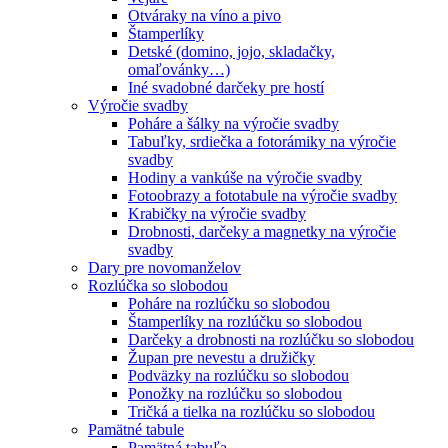
Otváraky na víno a pivo
Štamperlíky
Detské (domino, jojo, skladačky,
omaľovánky…)
Iné svadobné darčeky pre hostí
Výročie svadby
Poháre a šálky na výročie svadby
Tabuľky, srdiečka a fotorámiky na výročie
svadby
Hodiny a vankúše na výročie svadby
Fotoobrazy a fototabule na výročie svadby
Krabičky na výročie svadby
Drobnosti, darčeky a magnetky na výročie
svadby
Dary pre novomanželov
Rozlúčka so slobodou
Poháre na rozlúčku so slobodou
Štamperlíky na rozlúčku so slobodou
Darčeky a drobnosti na rozlúčku so slobodou
Župan pre nevestu a družičky
Podväzky na rozlúčku so slobodou
Ponožky na rozlúčku so slobodou
Tričká a tielka na rozlúčku so slobodou
Pamätné tabule
Pamätná tabuľa