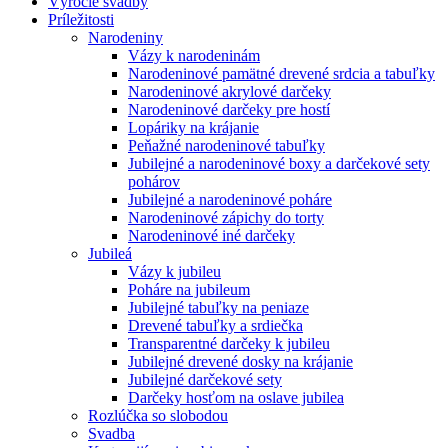
Výročie svadby
Príležitosti
Narodeniny
Vázy k narodeninám
Narodeninové pamätné drevené srdcia a tabuľky
Narodeninové akrylové darčeky
Narodeninové darčeky pre hostí
Lopáriky na krájanie
Peňažné narodeninové tabuľky
Jubilejné a narodeninové boxy a darčekové sety
pohárov
Jubilejné a narodeninové poháre
Narodeninové zápichy do torty
Narodeninové iné darčeky
Jubileá
Vázy k jubileu
Poháre na jubileum
Jubilejné tabuľky na peniaze
Drevené tabuľky a srdiečka
Transparentné darčeky k jubileu
Jubilejné drevené dosky na krájanie
Jubilejné darčekové sety
Darčeky hosťom na oslave jubilea
Rozlúčka so slobodou
Svadba