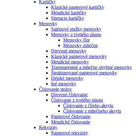
Kartičky
Klasické papierové kartičky
Metalické kartičky
Stieracie kartičky
Menovky
Saténové stužky menovky
Menovky z tvrdého plastu
Menovky číre
Menovky mliečne
Drevené menovky
Klasické papierové menovky
Metalické menovky
Transparentné a mliečne ohybné menovky
Štrukturované papierové menovky
Detské menovky
Iné menovky
Číslovanie stolov
Drevené číslovanie
Číslovanie z tvrdého plastu
Číslovanie z číreho akrylu
Číslovanie z mliečneho akrylu
Papierové číslovanie
Metalické číslovanie
Rekvizity
Papierové rekvizity