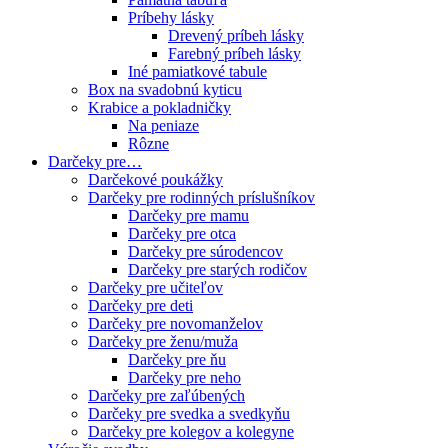
Príbehy lásky
Drevený príbeh lásky
Farebný príbeh lásky
Iné pamiatkové tabule
Box na svadobnú kyticu
Krabice a pokladničky
Na peniaze
Rôzne
Darčeky pre…
Darčekové poukážky
Darčeky pre rodinných príslušníkov
Darčeky pre mamu
Darčeky pre otca
Darčeky pre súrodencov
Darčeky pre starých rodičov
Darčeky pre učiteľov
Darčeky pre deti
Darčeky pre novomanželov
Darčeky pre ženu/muža
Darčeky pre ňu
Darčeky pre neho
Darčeky pre zaľúbených
Darčeky pre svedka a svedkyňu
Darčeky pre kolegov a kolegyne