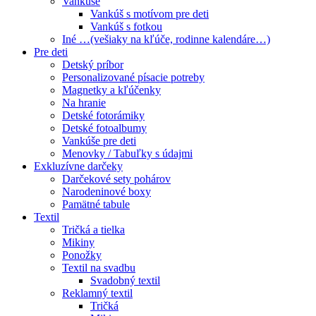
Vankúše
Vankúš s motívom pre deti
Vankúš s fotkou
Iné …(vešiaky na kľúče, rodinne kalendáre…)
Pre deti
Detský príbor
Personalizované písacie potreby
Magnetky a kľúčenky
Na hranie
Detské fotorámiky
Detské fotoalbumy
Vankúše pre deti
Menovky / Tabuľky s údajmi
Exkluzívne darčeky
Darčekové sety pohárov
Narodeninové boxy
Pamätné tabule
Textil
Tričká a tielka
Mikiny
Ponožky
Textil na svadbu
Svadobný textil
Reklamný textil
Tričká