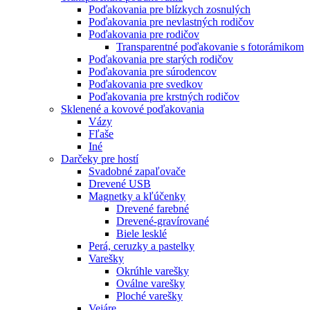
Poďakovania pre blízkych zosnulých
Poďakovania pre nevlastných rodičov
Poďakovania pre rodičov
Transparentné poďakovanie s fotorámikom
Poďakovania pre starých rodičov
Poďakovania pre súrodencov
Poďakovania pre svedkov
Poďakovania pre krstných rodičov
Sklenené a kovové poďakovania
Vázy
Fľaše
Iné
Darčeky pre hostí
Svadobné zapaľovače
Drevené USB
Magnetky a kľúčenky
Drevené farebné
Drevené-gravírované
Biele lesklé
Perá, ceruzky a pastelky
Varešky
Okrúhle varešky
Oválne varešky
Ploché varešky
Vejáre