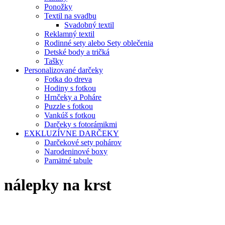
Ponožky
Textil na svadbu
Svadobný textil
Reklamný textil
Rodinné sety alebo Sety oblečenia
Detské body a tričká
Tašky
Personalizované darčeky
Fotka do dreva
Hodiny s fotkou
Hrnčeky a Poháre
Puzzle s fotkou
Vankúš s fotkou
Darčeky s fotorámikmi
EXKLUZÍVNE DARČEKY
Darčekové sety pohárov
Narodeninové boxy
Pamätné tabule
nálepky na krst