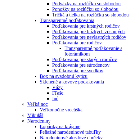
Podväzky na rozlúčku so slobodou
Ponožky na rozlúčku so slobodou
Tričká a tielka na rozlúčku so slobodou
Transparentné poďakovania
Poďakovania pre krstných rodičov
Poďakovania pre blízkych zosnulých
Poďakovania pre nevlastných rodičov
Poďakovania pre rodičov
Transparentné poďakovanie s
fotorámikom
Poďakovania pre starých rodičov
Poďakovania pre súrodencov
Poďakovania pre svedkov
Box na svadobnú kyticu
Sklenené a kovové poďakovania
Vázy
Fľaše
Iné
Veľká noc
Veľkonočné vrecúška
Mikuláš
Narodeniny
Lopáriky na krájanie
Peňažné narodeninové tabuľky
Narodeninové akrylové darčeky