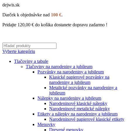
dejwis.sk
Darček k objednávke nad
100 €
.
Pridajte
120,00
€
do košika dostanete dopravu zadarmo !
Vyberte kategóriu
Tlačoviny a tabule
Tlačoviny na narodeniny a jubileum
Pozvánky na narodeniny a jubileum
Klasické papierové pozvánky na
narodeniny a jubileum
Metalické pozvánky na narodeniny a
jubileum
Nálepky na narodeniny a jubileum
Narodeninové klasické nálepky
Narodeninové metalické nálepky
Etikety a nálepky na narodeniny a jubileum
Narodeninové papierové klasické etikety
Menovky
Drevené menovky