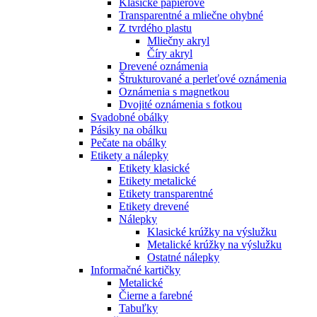
Klasické papierové
Transparentné a mliečne ohybné
Z tvrdého plastu
Mliečny akryl
Číry akryl
Drevené oznámenia
Štrukturované a perleťové oznámenia
Oznámenia s magnetkou
Dvojité oznámenia s fotkou
Svadobné obálky
Pásiky na obálku
Pečate na obálky
Etikety a nálepky
Etikety klasické
Etikety metalické
Etikety transparentné
Etikety drevené
Nálepky
Klasické krúžky na výslužku
Metalické krúžky na výslužku
Ostatné nálepky
Informačné kartičky
Metalické
Čierne a farebné
Tabuľky