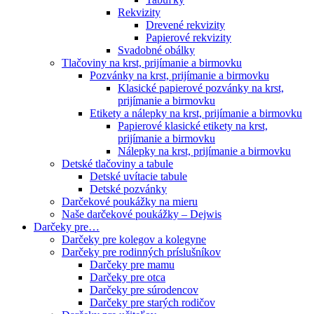
Rekvizity
Drevené rekvizity
Papierové rekvizity
Svadobné obálky
Tlačoviny na krst, prijímanie a birmovku
Pozvánky na krst, prijímanie a birmovku
Klasické papierové pozvánky na krst,
prijímanie a birmovku
Etikety a nálepky na krst, prijímanie a birmovku
Papierové klasické etikety na krst,
prijímanie a birmovku
Nálepky na krst, prijímanie a birmovku
Detské tlačoviny a tabule
Detské uvítacie tabule
Detské pozvánky
Darčekové poukážky na mieru
Naše darčekové poukážky – Dejwis
Darčeky pre…
Darčeky pre kolegov a kolegyne
Darčeky pre rodinných príslušníkov
Darčeky pre mamu
Darčeky pre otca
Darčeky pre súrodencov
Darčeky pre starých rodičov