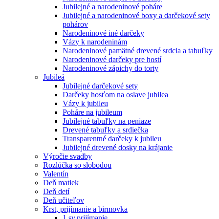
Jubilejné a narodeninové poháre
Jubilejné a narodeninové boxy a darčekové sety
pohárov
Narodeninové iné darčeky
Vázy k narodeninám
Narodeninové pamätné drevené srdcia a tabuľky
Narodeninové darčeky pre hostí
Narodeninové zápichy do torty
Jubileá
Jubilejné darčekové sety
Darčeky hosťom na oslave jubilea
Vázy k jubileu
Poháre na jubileum
Jubilejné tabuľky na peniaze
Drevené tabuľky a srdiečka
Transparentné darčeky k jubileu
Jubilejné drevené dosky na krájanie
Výročie svadby
Rozlúčka so slobodou
Valentín
Deň matiek
Deň detí
Deň učiteľov
Krst, prijímanie a birmovka
1.sv.prijímanie