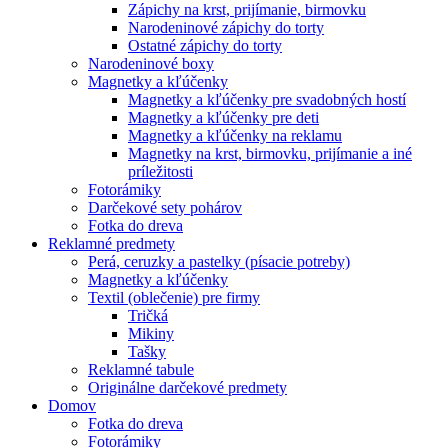
Zápichy na krst, prijímanie, birmovku
Narodeninové zápichy do torty
Ostatné zápichy do torty
Narodeninové boxy
Magnetky a kľúčenky
Magnetky a kľúčenky pre svadobných hostí
Magnetky a kľúčenky pre deti
Magnetky a kľúčenky na reklamu
Magnetky na krst, birmovku, prijímanie a iné
príležitosti
Fotorámiky
Darčekové sety pohárov
Fotka do dreva
Reklamné predmety
Perá, ceruzky a pastelky (písacie potreby)
Magnetky a kľúčenky
Textil (oblečenie) pre firmy
Tričká
Mikiny
Tašky
Reklamné tabule
Originálne darčekové predmety
Domov
Fotka do dreva
Fotorámiky