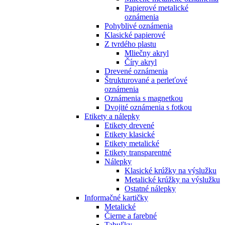
Papierové metalické
oznámenia
Pohyblivé oznámenia
Klasické papierové
Z tvrdého plastu
Mliečny akryl
Číry akryl
Drevené oznámenia
Štrukturované a perleťové
oznámenia
Oznámenia s magnetkou
Dvojité oznámenia s fotkou
Etikety a nálepky
Etikety drevené
Etikety klasické
Etikety metalické
Etikety transparentné
Nálepky
Klasické krúžky na výslužku
Metalické krúžky na výslužku
Ostatné nálepky
Informačné kartičky
Metalické
Čierne a farebné
Tabuľky