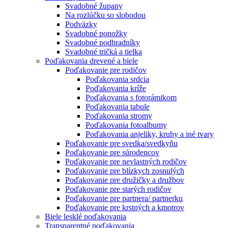
Svadobné župany
Na rozlúčku so slobodou
Podväzky
Svadobné ponožky
Svadobné podbradníky
Svadobné tričká a tielka
Poďakovania drevené a biele
Poďakovanie pre rodičov
Poďakovania srdcia
Poďakovania kríže
Poďakovania s fotorámikom
Poďakovania tabule
Poďakovania stromy
Poďakovania fotoalbumy
Poďakovania anjeliky, kruhy a iné tvary
Poďakovanie pre svedka/svedkyňu
Poďakovanie pre súrodencov
Poďakovanie pre nevlastných rodičov
Poďakovanie pre blízkych zosnulých
Poďakovanie pre družičky a družbov
Poďakovanie pre starých rodičov
Poďakovanie pre partnera/ partnerku
Poďakovanie pre krstných a kmotrov
Biele lesklé poďakovania
Transparentné poďakovania