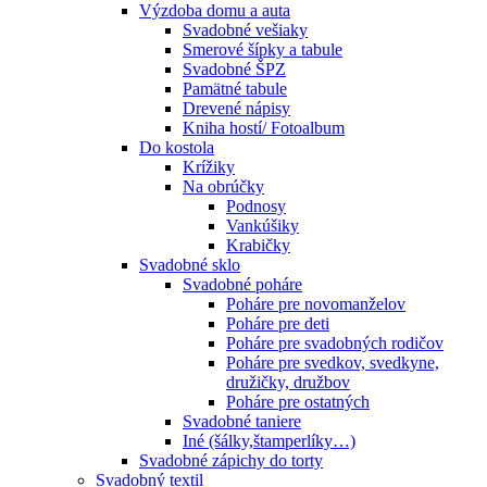
Výzdoba domu a auta
Svadobné vešiaky
Smerové šípky a tabule
Svadobné ŠPZ
Pamätné tabule
Drevené nápisy
Kniha hostí/ Fotoalbum
Do kostola
Krížiky
Na obrúčky
Podnosy
Vankúšiky
Krabičky
Svadobné sklo
Svadobné poháre
Poháre pre novomanželov
Poháre pre deti
Poháre pre svadobných rodičov
Poháre pre svedkov, svedkyne,
družičky, družbov
Poháre pre ostatných
Svadobné taniere
Iné (šálky,štamperlíky…)
Svadobné zápichy do torty
Svadobný textil