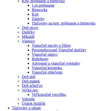
Krst, prijímanie a birmovka
1.sv.prijímanie
Birmovka
Krst
Zápichy
Tlačoviny na krst, prijímanie a birmovku
Deň otcov
Dušičky
Mikuláš
Vianoce
Vianočné mechy a čižmy
Personalizované Vianočné darčeky
Vianočné nápisy
Betlehemy
Adventné a vianočné svietniky
Vianočná keramika
Vianočné oblečenie
Deň detí
Deň matiek
Deň učiteľov
Veľká noc
Veľkonočné vrecúška
Valentín
Útulok ňufáčik
Tlačoviny a tabule