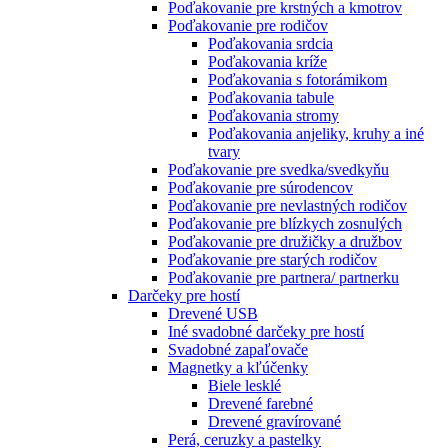
Poďakovanie pre krstných a kmotrov
Poďakovanie pre rodičov
Poďakovania srdcia
Poďakovania kríže
Poďakovania s fotorámikom
Poďakovania tabule
Poďakovania stromy
Poďakovania anjeliky, kruhy a iné
tvary
Poďakovanie pre svedka/svedkyňu
Poďakovanie pre súrodencov
Poďakovanie pre nevlastných rodičov
Poďakovanie pre blízkych zosnulých
Poďakovanie pre družičky a družbov
Poďakovanie pre starých rodičov
Poďakovanie pre partnera/ partnerku
Darčeky pre hostí
Drevené USB
Iné svadobné darčeky pre hostí
Svadobné zapaľovače
Magnetky a kľúčenky
Biele lesklé
Drevené farebné
Drevené gravírované
Perá, ceruzky a pastelky