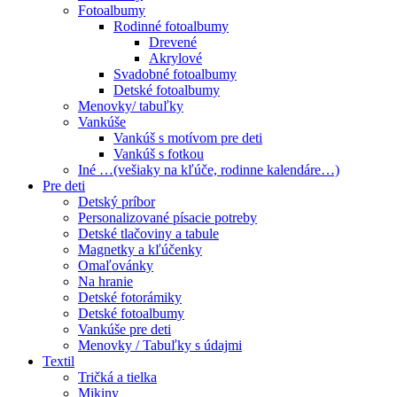
Fotoalbumy
Rodinné fotoalbumy
Drevené
Akrylové
Svadobné fotoalbumy
Detské fotoalbumy
Menovky/ tabuľky
Vankúše
Vankúš s motívom pre deti
Vankúš s fotkou
Iné …(vešiaky na kľúče, rodinne kalendáre…)
Pre deti
Detský príbor
Personalizované písacie potreby
Detské tlačoviny a tabule
Magnetky a kľúčenky
Omaľovánky
Na hranie
Detské fotorámiky
Detské fotoalbumy
Vankúše pre deti
Menovky / Tabuľky s údajmi
Textil
Tričká a tielka
Mikiny