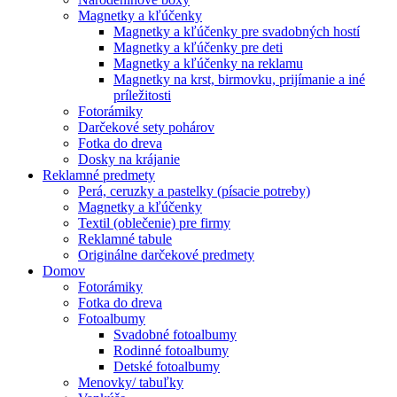
Magnetky a kľúčenky
Magnetky a kľúčenky pre svadobných hostí
Magnetky a kľúčenky pre deti
Magnetky a kľúčenky na reklamu
Magnetky na krst, birmovku, prijímanie a iné
príležitosti
Fotorámiky
Darčekové sety pohárov
Fotka do dreva
Dosky na krájanie
Reklamné predmety
Perá, ceruzky a pastelky (písacie potreby)
Magnetky a kľúčenky
Textil (oblečenie) pre firmy
Reklamné tabule
Originálne darčekové predmety
Domov
Fotorámiky
Fotka do dreva
Fotoalbumy
Svadobné fotoalbumy
Rodinné fotoalbumy
Detské fotoalbumy
Menovky/ tabuľky