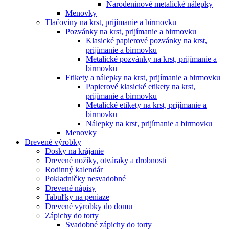
Narodeninové metalické nálepky
Menovky
Tlačoviny na krst, prijímanie a birmovku
Pozvánky na krst, prijímanie a birmovku
Klasické papierové pozvánky na krst,
prijímanie a birmovku
Metalické pozvánky na krst, prijímanie a
birmovku
Etikety a nálepky na krst, prijímanie a birmovku
Papierové klasické etikety na krst,
prijímanie a birmovku
Metalické etikety na krst, prijímanie a
birmovku
Nálepky na krst, prijímanie a birmovku
Menovky
Drevené výrobky
Dosky na krájanie
Drevené nožíky, otváraky a drobnosti
Rodinný kalendár
Pokladničky nesvadobné
Drevené nápisy
Tabuľky na peniaze
Drevené výrobky do domu
Zápichy do torty
Svadobné zápichy do torty