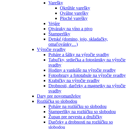
Varešky
Okrúhle varešky
Oválne varešky
Ploché varešky
Vejáre
Otváraky na víno a pivo
Štamperlíky
Detské (domino, jojo, skladačky,
omaľovánky…)
Výročie svadby
Poháre a šálky na výročie svadby
Tabuľky, srdiečka a fotorámiky na výročie
svadby
Hodiny a vankúše na výročie svadby
Fotoobrazy a fototabule na výročie svadby
Krabičky na výročie svadby
Drobnosti, darčeky a magnetky na výročie
svadby
Dary pre novomanželov
Rozlúčka so slobodou
Poháre na rozlúčku so slobodou
Štamperlíky na rozlúčku so slobodou
Župan pre nevestu a družičky
Darčeky a drobnosti na rozlúčku so
slobodou