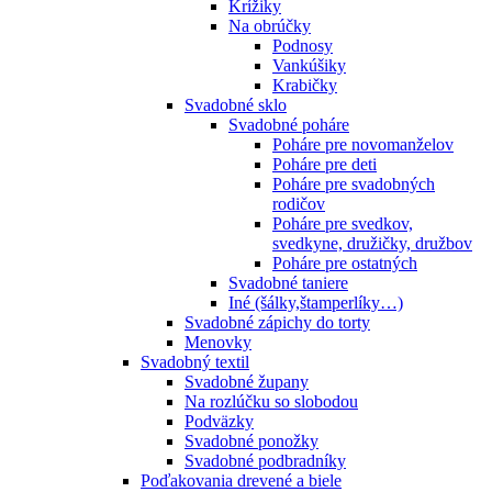
Krížiky
Na obrúčky
Podnosy
Vankúšiky
Krabičky
Svadobné sklo
Svadobné poháre
Poháre pre novomanželov
Poháre pre deti
Poháre pre svadobných
rodičov
Poháre pre svedkov,
svedkyne, družičky, družbov
Poháre pre ostatných
Svadobné taniere
Iné (šálky,štamperlíky…)
Svadobné zápichy do torty
Menovky
Svadobný textil
Svadobné župany
Na rozlúčku so slobodou
Podväzky
Svadobné ponožky
Svadobné podbradníky
Poďakovania drevené a biele