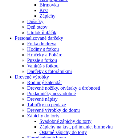
Birmovka
Krst
Zápichy
Dušičky
Deň otcov
Útulok ňufáčik
Personalizované darčeky
Fotka do dreva
Hodiny s fotkou
Hrnčeky a Poháre
Puzzle s fotkou
Vankúš s fotkou
Darčeky s fotorámikmi
Drevené výrobky
Rodinný kalendár
Drevené nožíky, otváraky a drobnosti
Pokladničky nesvadobné
Drevené nápisy
Tabuľky na peniaze
Drevené výrobky do domu
Zápichy do torty
Svadobné zápichy do torty
Zápichy na krst, prijímanie, birmovku
Ostatné zápichy do torty
Narodeninové boxy