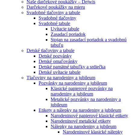
Naše darčekové poukážky – Dejwis
Darčekové poukážky na mieru
Svadobné tlačoviny a tabule
Svadobné tlačoviny
Svadobné tabule
Uvítacie tabule
Zasadací poriadok
Stojan na zasadací poriadok a svadobnú
tabuľu
Detské tlačoviny a tabule
Detské pozvánky
Detské omaľovánky
Detské pamätné tabuľky a srdiečka
Detské uvítacie tabule
Tlačoviny na narodeniny a jubileum
Pozvánky na narodeniny a jubileum
Klasické papierové pozvánky na
narodeniny a jubileum
Metalické pozvánky na narodeniny a
jubileum
Etikety a nálepky na narodeniny a jubileum
Narodeninové papierové klasické etikety
Narodeninové metalické etikety
Nálepky na narodeniny a jubileum
Narodeninové klasické nálepky