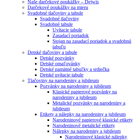
Naše darčekové poukážky – Dejwis
Darčekové poukážky na mieru
Svadobné tlačoviny a tabule
Svadobné tlačoviny
Svadobné tabule
Uvítacie tabule
Zasadací poriadok
Stojan na zasadací poriadok a svadobnú
tabuľu
Detské tlačoviny a tabule
Detské pozvánky
Detské omaľovánky
Detské pamätné tabuľky a srdiečka
Detské uvítacie tabule
Tlačoviny na narodeniny a jubileum
Pozvánky na narodeniny a jubileum
Klasické papierové pozvánky na
narodeniny a jubileum
Metalické pozvánky na narodeniny a
jubileum
Etikety a nálepky na narodeniny a jubileum
Narodeninové papierové klasické etikety
Narodeninové metalické etikety
Nálepky na narodeniny a jubileum
Narodeninové klasické nálepky