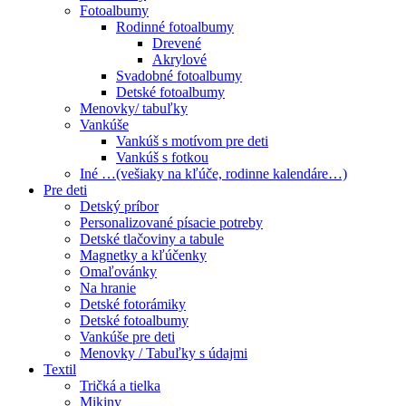
Fotoalbumy
Rodinné fotoalbumy
Drevené
Akrylové
Svadobné fotoalbumy
Detské fotoalbumy
Menovky/ tabuľky
Vankúše
Vankúš s motívom pre deti
Vankúš s fotkou
Iné …(vešiaky na kľúče, rodinne kalendáre…)
Pre deti
Detský príbor
Personalizované písacie potreby
Detské tlačoviny a tabule
Magnetky a kľúčenky
Omaľovánky
Na hranie
Detské fotorámiky
Detské fotoalbumy
Vankúše pre deti
Menovky / Tabuľky s údajmi
Textil
Tričká a tielka
Mikiny