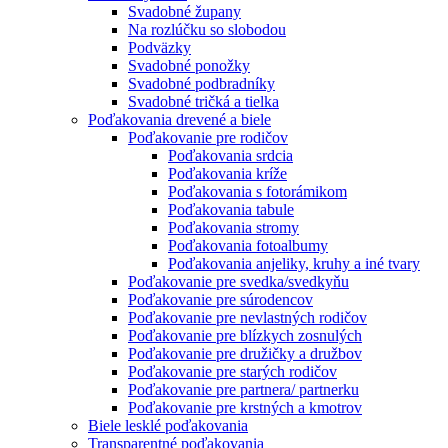
Svadobné župany
Na rozlúčku so slobodou
Podväzky
Svadobné ponožky
Svadobné podbradníky
Svadobné tričká a tielka
Poďakovania drevené a biele
Poďakovanie pre rodičov
Poďakovania srdcia
Poďakovania kríže
Poďakovania s fotorámikom
Poďakovania tabule
Poďakovania stromy
Poďakovania fotoalbumy
Poďakovania anjeliky, kruhy a iné tvary
Poďakovanie pre svedka/svedkyňu
Poďakovanie pre súrodencov
Poďakovanie pre nevlastných rodičov
Poďakovanie pre blízkych zosnulých
Poďakovanie pre družičky a družbov
Poďakovanie pre starých rodičov
Poďakovanie pre partnera/ partnerku
Poďakovanie pre krstných a kmotrov
Biele lesklé poďakovania
Transparentné poďakovania