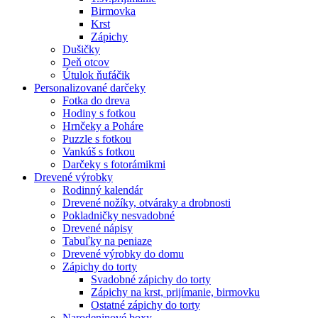
Birmovka
Krst
Zápichy
Dušičky
Deň otcov
Útulok ňufáčik
Personalizované darčeky
Fotka do dreva
Hodiny s fotkou
Hrnčeky a Poháre
Puzzle s fotkou
Vankúš s fotkou
Darčeky s fotorámikmi
Drevené výrobky
Rodinný kalendár
Drevené nožíky, otváraky a drobnosti
Pokladničky nesvadobné
Drevené nápisy
Tabuľky na peniaze
Drevené výrobky do domu
Zápichy do torty
Svadobné zápichy do torty
Zápichy na krst, prijímanie, birmovku
Ostatné zápichy do torty
Narodeninové boxy