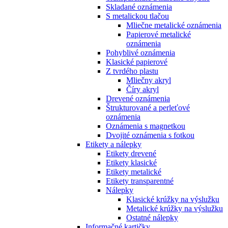
Skladané oznámenia
S metalickou tlačou
Mliečne metalické oznámenia
Papierové metalické
oznámenia
Pohyblivé oznámenia
Klasické papierové
Z tvrdého plastu
Mliečny akryl
Číry akryl
Drevené oznámenia
Štrukturované a perleťové
oznámenia
Oznámenia s magnetkou
Dvojité oznámenia s fotkou
Etikety a nálepky
Etikety drevené
Etikety klasické
Etikety metalické
Etikety transparentné
Nálepky
Klasické krúžky na výslužku
Metalické krúžky na výslužku
Ostatné nálepky
Informačné kartičky