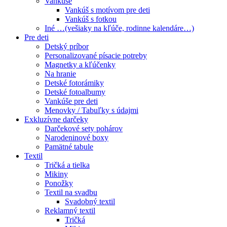
Vankúše
Vankúš s motívom pre deti
Vankúš s fotkou
Iné …(vešiaky na kľúče, rodinne kalendáre…)
Pre deti
Detský príbor
Personalizované písacie potreby
Magnetky a kľúčenky
Na hranie
Detské fotorámiky
Detské fotoalbumy
Vankúše pre deti
Menovky / Tabuľky s údajmi
Exkluzívne darčeky
Darčekové sety pohárov
Narodeninové boxy
Pamätné tabule
Textil
Tričká a tielka
Mikiny
Ponožky
Textil na svadbu
Svadobný textil
Reklamný textil
Tričká