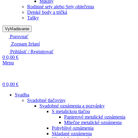
Mikiny
Rodinné sety alebo Sety oblečenia
Detské body a tričká
Tašky
Vyhľadávanie
Porovnať
Zoznam želaní
Prihlásiť / Registrovať
0
0,00
€
Menu
0
0,00
€
Svadba
Svadobné tlačoviny
Svadobné oznámenia a pozvánky
S metalickou tlačou
Papierové metalické oznámenia
Mliečne metalické oznámenia
Pohyblivé oznámenia
Skladané oznámenia