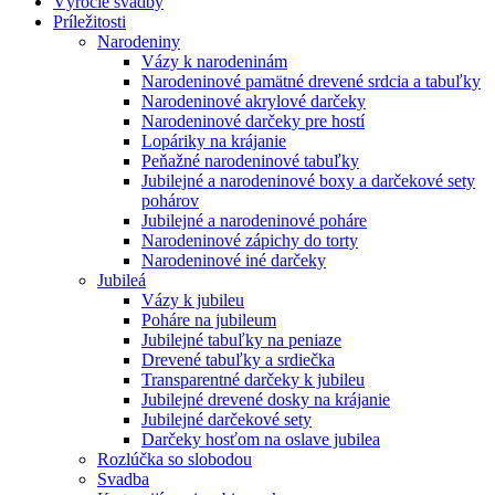
Výročie svadby
Príležitosti
Narodeniny
Vázy k narodeninám
Narodeninové pamätné drevené srdcia a tabuľky
Narodeninové akrylové darčeky
Narodeninové darčeky pre hostí
Lopáriky na krájanie
Peňažné narodeninové tabuľky
Jubilejné a narodeninové boxy a darčekové sety
pohárov
Jubilejné a narodeninové poháre
Narodeninové zápichy do torty
Narodeninové iné darčeky
Jubileá
Vázy k jubileu
Poháre na jubileum
Jubilejné tabuľky na peniaze
Drevené tabuľky a srdiečka
Transparentné darčeky k jubileu
Jubilejné drevené dosky na krájanie
Jubilejné darčekové sety
Darčeky hosťom na oslave jubilea
Rozlúčka so slobodou
Svadba