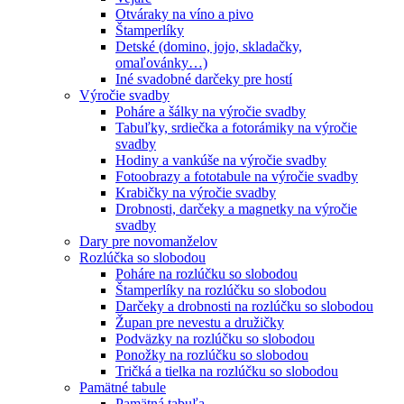
Otváraky na víno a pivo
Štamperlíky
Detské (domino, jojo, skladačky,
omaľovánky…)
Iné svadobné darčeky pre hostí
Výročie svadby
Poháre a šálky na výročie svadby
Tabuľky, srdiečka a fotorámiky na výročie
svadby
Hodiny a vankúše na výročie svadby
Fotoobrazy a fototabule na výročie svadby
Krabičky na výročie svadby
Drobnosti, darčeky a magnetky na výročie
svadby
Dary pre novomanželov
Rozlúčka so slobodou
Poháre na rozlúčku so slobodou
Štamperlíky na rozlúčku so slobodou
Darčeky a drobnosti na rozlúčku so slobodou
Župan pre nevestu a družičky
Podväzky na rozlúčku so slobodou
Ponožky na rozlúčku so slobodou
Tričká a tielka na rozlúčku so slobodou
Pamätné tabule
Pamätná tabuľa