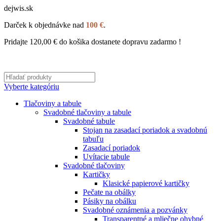
dejwis.sk
Darček k objednávke nad
100 €
.
Pridajte
120,00
€
do košika dostanete dopravu zadarmo !
Vyberte kategóriu
Tlačoviny a tabule
Svadobné tlačoviny a tabule
Svadobné tabule
Stojan na zasadací poriadok a svadobnú
tabuľu
Zasadací poriadok
Uvítacie tabule
Svadobné tlačoviny
Kartičky
Klasické papierové kartičky
Pečate na obálky
Pásiky na obálku
Svadobné oznámenia a pozvánky
Transparentné a mliečne ohybné