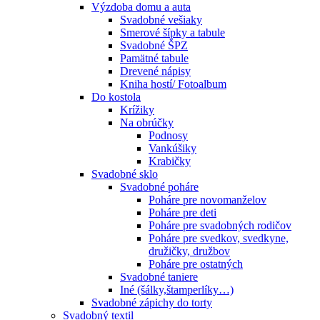
Výzdoba domu a auta
Svadobné vešiaky
Smerové šípky a tabule
Svadobné ŠPZ
Pamätné tabule
Drevené nápisy
Kniha hostí/ Fotoalbum
Do kostola
Krížiky
Na obrúčky
Podnosy
Vankúšiky
Krabičky
Svadobné sklo
Svadobné poháre
Poháre pre novomanželov
Poháre pre deti
Poháre pre svadobných rodičov
Poháre pre svedkov, svedkyne,
družičky, družbov
Poháre pre ostatných
Svadobné taniere
Iné (šálky,štamperlíky…)
Svadobné zápichy do torty
Svadobný textil