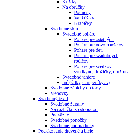
Krížiky
Na obrúčky
Podnosy
Vankúšiky
Krabičky
Svadobné sklo
Svadobné poháre
Poháre pre ostatných
Poháre pre novomanželov
Poháre pre deti
Poháre pre svadobných
rodičov
Poháre pre svedkov,
svedkyne, družičky, družbov
Svadobné taniere
Iné (šálky,štamperlíky…)
Svadobné zápichy do torty
Menovky
Svadobný textil
Svadobné župany
Na rozlúčku so slobodou
Podväzky
Svadobné ponožky
Svadobné podbradníky
Poďakovania drevené a biele