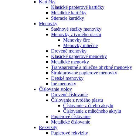
Kartičky
Klasické papierové kartičky
Metalické kartičky
Stieracie kartičky
Menovky
Saténové stužky menovky
Menovky z tvrdého plastu
Menovky číre
Menovky mliečne
Drevené menovky
Klasické papierové menovky
Metalické menovky
Transparentné a mliečne ohybné menovky
Štrukturované papierové menovky
Detské menovky
Iné menovky
Číslovanie stolov
Drevené číslovanie
Číslovanie z tvrdého plastu
Číslovanie z číreho akrylu
Číslovanie z mliečneho akrylu
Papierové číslovanie
Metalické číslovanie
Rekvizity
Papierové rekvizity