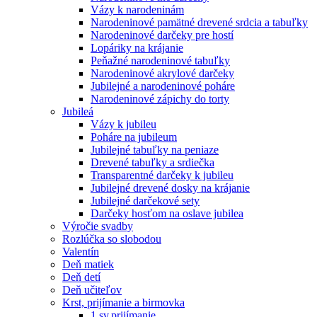
Vázy k narodeninám
Narodeninové pamätné drevené srdcia a tabuľky
Narodeninové darčeky pre hostí
Lopáriky na krájanie
Peňažné narodeninové tabuľky
Narodeninové akrylové darčeky
Jubilejné a narodeninové poháre
Narodeninové zápichy do torty
Jubileá
Vázy k jubileu
Poháre na jubileum
Jubilejné tabuľky na peniaze
Drevené tabuľky a srdiečka
Transparentné darčeky k jubileu
Jubilejné drevené dosky na krájanie
Jubilejné darčekové sety
Darčeky hosťom na oslave jubilea
Výročie svadby
Rozlúčka so slobodou
Valentín
Deň matiek
Deň detí
Deň učiteľov
Krst, prijímanie a birmovka
1.sv.prijímanie