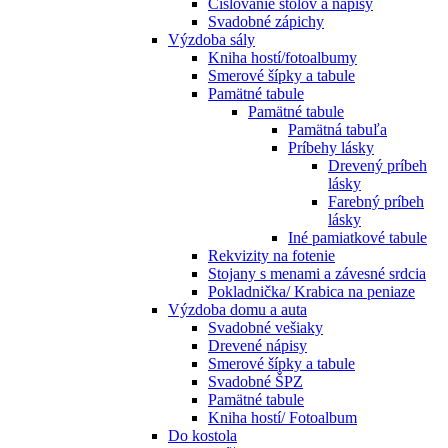
Číslovanie stolov a nápisy
Svadobné zápichy
Výzdoba sály
Kniha hostí/fotoalbumy
Smerové šípky a tabule
Pamätné tabule
Pamätné tabule
Pamätná tabuľa
Príbehy lásky
Drevený príbeh
lásky
Farebný príbeh
lásky
Iné pamiatkové tabule
Rekvizity na fotenie
Stojany s menami a závesné srdcia
Pokladnička/ Krabica na peniaze
Výzdoba domu a auta
Svadobné vešiaky
Drevené nápisy
Smerové šípky a tabule
Svadobné ŠPZ
Pamätné tabule
Kniha hostí/ Fotoalbum
Do kostola