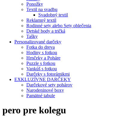
Ponožky
Textil na svadbu
Svadobný textil
Reklamný textil
Rodinné sety alebo Sety oblečenia
Detské body a tričká
Tašky
Personalizované darčeky
Fotka do dreva
Hodiny s fotkou
Hrnčeky a Poháre
Puzzle s fotkou
Vankúš s fotkou
Darčeky s fotorámikmi
EXKLUZÍVNE DARČEKY
Darčekové sety pohárov
Narodeninové boxy
Pamätné tabule
pero pre kolegu