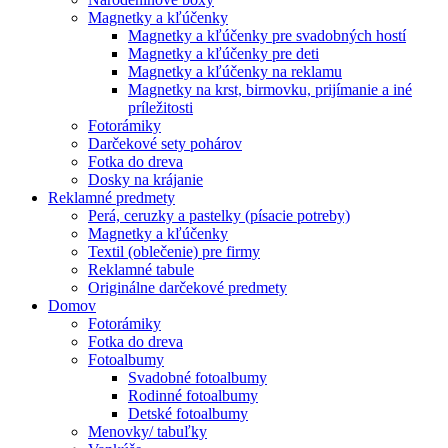
Magnetky a kľúčenky
Magnetky a kľúčenky pre svadobných hostí
Magnetky a kľúčenky pre deti
Magnetky a kľúčenky na reklamu
Magnetky na krst, birmovku, prijímanie a iné
príležitosti
Fotorámiky
Darčekové sety pohárov
Fotka do dreva
Dosky na krájanie
Reklamné predmety
Perá, ceruzky a pastelky (písacie potreby)
Magnetky a kľúčenky
Textil (oblečenie) pre firmy
Reklamné tabule
Originálne darčekové predmety
Domov
Fotorámiky
Fotka do dreva
Fotoalbumy
Svadobné fotoalbumy
Rodinné fotoalbumy
Detské fotoalbumy
Menovky/ tabuľky