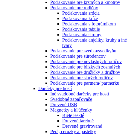
Poďakovanie pre krstných a kmotrov
Poďakovanie pre rodičov
Poďakovania srdcia
Poďakovania kríže
Poďakovania s fotorámikom
Poďakovania tabule
Poďakovania stromy
Poďakovania anjeliky, kruhy a iné
tvary
Poďakovanie pre svedka/svedkyňu
Poďakovanie pre súrodencov
Poďakovanie pre nevlastných rodičov
Poďakovanie pre blízkych zosnulých
Poďakovanie pre družičky a družbov
Poďakovanie pre starých rodičov
Poďakovanie pre partnera/ partnerku
Darčeky pre hostí
Iné svadobné darčeky pre hostí
Svadobné zapaľovače
Drevené USB
Magnetky a kľúčenky
Biele lesklé
Drevené farebné
Drevené gravírované
Perá, ceruzky a pastelky