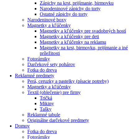
Zápichy na krst, prijímanie, birmovku
Narodeninové zápichy do torty
Ostatné zápichy do torty
Narodeninové boxy
Magnetky a kľúčenky
Magnetky a kľúčenky pre svadobných hostí
Magnetky a kľúčenky pre deti
Magnetky a kľúčenky na reklamu
Magnetky na krst, birmovku, prijímanie a iné
príležitosti
Fotorámiky
Darčekové sety pohárov
Fotka do dreva
Reklamné predmety
Perá, ceruzky a pastelky (písacie potreby)
Magnetky a kľúčenky
Textil (oblečenie) pre firmy
Tričká
Mikiny
Tašky
Reklamné tabule
Originálne darčekové predmety
Domov
Fotka do dreva
Fotorámiky