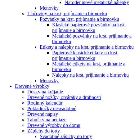
Narodeninové metalické nálepky
Menovky
Tlačoviny na krst, prijímanie a birmovku
Pozvánky na krst, prijímanie a birmovku
Klasické papierové pozvánky na krst,
prijímanie a birmovku
Metalické pozvánky na krst, prijímanie a
birmovku
Etikety a nálepky na krst, prijímanie a birmovku
Papierové klasické etikety na krst,
prijímanie a birmovku
Metalické etikety na krst, prijímanie a
birmovku
Nálepky na krst, prijímanie a birmovku
Menovky
Drevené výrobky
Dosky na krájanie
Drevené nožíky, otváraky a drobnosti
Rodinný kalendár
Pokladničky nesvadobné
Drevené nápisy
Tabuľky na peniaze
Drevené výrobky do domu
Zápichy do torty
Svadobné zápichy do torty