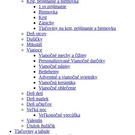
Krst, prijímanie a birmovka
1.sv.prijímanie
Birmovka
Krst
Zápichy
Tlačoviny na krst, prijímanie a birmovku
Deň otcov
Dušičky
Mikuláš
Vianoce
Vianočné mechy a čižmy
Personalizované Vianočné darčeky
Vianočné nápisy
Betlehemy
Adventné a vianočné svietniky
Vianočná keramika
Vianočné oblečenie
Deň detí
Deň matiek
Deň učiteľov
Veľká noc
Veľkonočné vrecúška
Valentín
Útulok ňufáčik
Tlačoviny a tabule