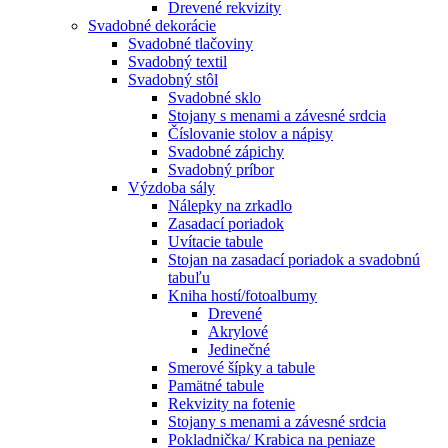
Drevené rekvizity
Svadobné dekorácie
Svadobné tlačoviny
Svadobný textil
Svadobný stôl
Svadobné sklo
Stojany s menami a závesné srdcia
Číslovanie stolov a nápisy
Svadobné zápichy
Svadobný príbor
Výzdoba sály
Nálepky na zrkadlo
Zasadací poriadok
Uvítacie tabule
Stojan na zasadací poriadok a svadobnú
tabuľu
Kniha hostí/fotoalbumy
Drevené
Akrylové
Jedinečné
Smerové šípky a tabule
Pamätné tabule
Rekvizity na fotenie
Stojany s menami a závesné srdcia
Pokladnička/ Krabica na peniaze