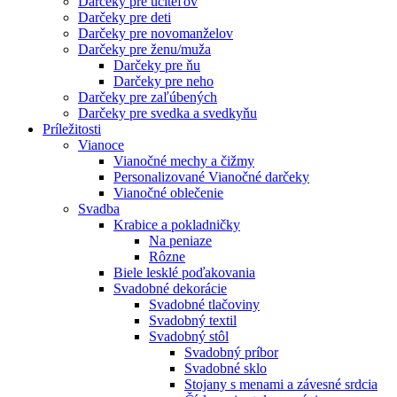
Darčeky pre učiteľov
Darčeky pre deti
Darčeky pre novomanželov
Darčeky pre ženu/muža
Darčeky pre ňu
Darčeky pre neho
Darčeky pre zaľúbených
Darčeky pre svedka a svedkyňu
Príležitosti
Vianoce
Vianočné mechy a čižmy
Personalizované Vianočné darčeky
Vianočné oblečenie
Svadba
Krabice a pokladničky
Na peniaze
Rôzne
Biele lesklé poďakovania
Svadobné dekorácie
Svadobné tlačoviny
Svadobný textil
Svadobný stôl
Svadobný príbor
Svadobné sklo
Stojany s menami a závesné srdcia