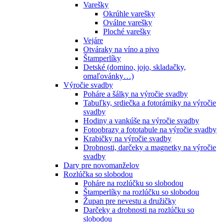
Varešky
Okrúhle varešky
Oválne varešky
Ploché varešky
Vejáre
Otváraky na víno a pivo
Štamperlíky
Detské (domino, jojo, skladačky,
omaľovánky…)
Výročie svadby
Poháre a šálky na výročie svadby
Tabuľky, srdiečka a fotorámiky na výročie
svadby
Hodiny a vankúše na výročie svadby
Fotoobrazy a fototabule na výročie svadby
Krabičky na výročie svadby
Drobnosti, darčeky a magnetky na výročie
svadby
Dary pre novomanželov
Rozlúčka so slobodou
Poháre na rozlúčku so slobodou
Štamperlíky na rozlúčku so slobodou
Župan pre nevestu a družičky
Darčeky a drobnosti na rozlúčku so
slobodou