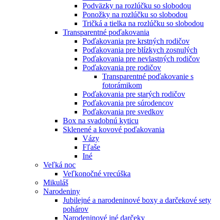
Podväzky na rozlúčku so slobodou
Ponožky na rozlúčku so slobodou
Tričká a tielka na rozlúčku so slobodou
Transparentné poďakovania
Poďakovania pre krstných rodičov
Poďakovania pre blízkych zosnulých
Poďakovania pre nevlastných rodičov
Poďakovania pre rodičov
Transparentné poďakovanie s
fotorámikom
Poďakovania pre starých rodičov
Poďakovania pre súrodencov
Poďakovania pre svedkov
Box na svadobnú kyticu
Sklenené a kovové poďakovania
Vázy
Fľaše
Iné
Veľká noc
Veľkonočné vrecúška
Mikuláš
Narodeniny
Jubilejné a narodeninové boxy a darčekové sety
pohárov
Narodeninové iné darčeky