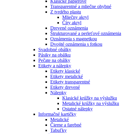
Klasické papierové
Transparentné a mliečne ohybné
Z tvrdého plastu
Mliečny akryl
Číry akryl
Drevené oznámenia
Štrukturované a perleťové oznámenia
Oznámenia s magnetkou
Dvojité oznámenia s fotkou
Svadobné obálky
Pásiky na obálku
Pečate na obálky
Etikety a nálepky
Etikety klasické
Etikety metalické
Etikety transparentné
Etikety drevené
Nálepky
Klasické krúžky na výslužku
Metalické krúžky na výslužku
Ostatné nálepky
Informačné kartičky
Metalické
Čierne a farebné
Tabuľky