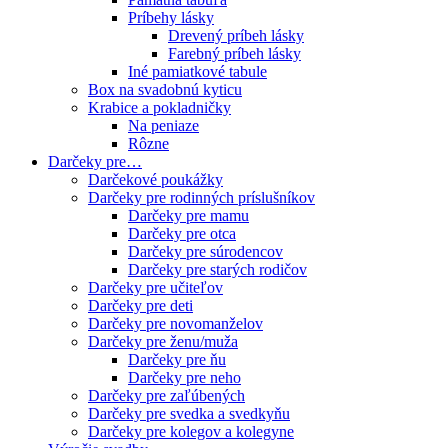
Príbehy lásky
Drevený príbeh lásky
Farebný príbeh lásky
Iné pamiatkové tabule
Box na svadobnú kyticu
Krabice a pokladničky
Na peniaze
Rôzne
Darčeky pre…
Darčekové poukážky
Darčeky pre rodinných príslušníkov
Darčeky pre mamu
Darčeky pre otca
Darčeky pre súrodencov
Darčeky pre starých rodičov
Darčeky pre učiteľov
Darčeky pre deti
Darčeky pre novomanželov
Darčeky pre ženu/muža
Darčeky pre ňu
Darčeky pre neho
Darčeky pre zaľúbených
Darčeky pre svedka a svedkyňu
Darčeky pre kolegov a kolegyne