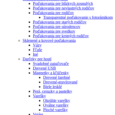
Poďakovania pre blízkych zosnulých
Poďakovania pre nevlastných rodičov
Poďakovania pre rodičov
Transparentné poďakovanie s fotorámikom
Poďakovania pre starých rodičov
Poďakovania pre súrodencov
Poďakovania pre svedkov
Poďakovania pre krstných rodičov
Sklenené a kovové poďakovania
Vázy
Fľaše
Iné
Darčeky pre hostí
Svadobné zapaľovače
Drevené USB
Magnetky a kľúčenky
Drevené farebné
Drevené-gravírované
Biele lesklé
Perá, ceruzky a pastelky
Varešky
Okrúhle varešky
Oválne varešky
Ploché varešky
Vejáre