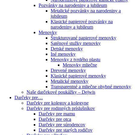
Pozvánky na narodeniny a jubileum
Metalické pozvánky na narodeniny a
jubileum
Klasické papierové pozvánky na
narodeniny a jubileum
Menovky
Štrukturované papierové menovky
Saténové stužky menovky
Detské menovky
Iné menovky
Menovky z tvrdého plastu
Menovky mliečne
Drevené menovky
Klasické papierové menovky
Metalické menovky
Transparentné a mliečne ohybné menovky
Naše darčekové poukážky – Dejwis
Darčeky pre…
Darčeky pre kolegov a kolegyne
Darčeky pre rodinných príslušníkov
Darčeky pre mamu
Darčeky pre otca
Darčeky pre súrodencov
Darčeky pre starých rodičov