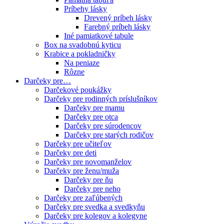
Príbehy lásky
Drevený príbeh lásky
Farebný príbeh lásky
Iné pamiatkové tabule
Box na svadobnú kyticu
Krabice a pokladničky
Na peniaze
Rôzne
Darčeky pre…
Darčekové poukážky
Darčeky pre rodinných príslušníkov
Darčeky pre mamu
Darčeky pre otca
Darčeky pre súrodencov
Darčeky pre starých rodičov
Darčeky pre učiteľov
Darčeky pre deti
Darčeky pre novomanželov
Darčeky pre ženu/muža
Darčeky pre ňu
Darčeky pre neho
Darčeky pre zaľúbených
Darčeky pre svedka a svedkyňu
Darčeky pre kolegov a kolegyne