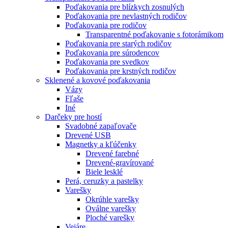
Poďakovania pre blízkych zosnulých
Poďakovania pre nevlastných rodičov
Poďakovania pre rodičov
Transparentné poďakovanie s fotorámikom
Poďakovania pre starých rodičov
Poďakovania pre súrodencov
Poďakovania pre svedkov
Poďakovania pre krstných rodičov
Sklenené a kovové poďakovania
Vázy
Fľaše
Iné
Darčeky pre hostí
Svadobné zapaľovače
Drevené USB
Magnetky a kľúčenky
Drevené farebné
Drevené-gravírované
Biele lesklé
Perá, ceruzky a pastelky
Varešky
Okrúhle varešky
Oválne varešky
Ploché varešky
Vejáre