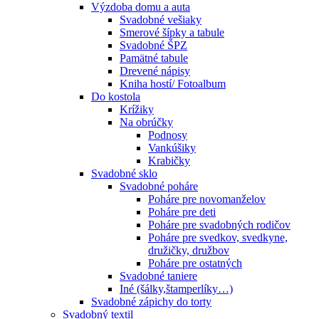
Výzdoba domu a auta
Svadobné vešiaky
Smerové šípky a tabule
Svadobné ŠPZ
Pamätné tabule
Drevené nápisy
Kniha hostí/ Fotoalbum
Do kostola
Krížiky
Na obrúčky
Podnosy
Vankúšiky
Krabičky
Svadobné sklo
Svadobné poháre
Poháre pre novomanželov
Poháre pre deti
Poháre pre svadobných rodičov
Poháre pre svedkov, svedkyne,
družičky, družbov
Poháre pre ostatných
Svadobné taniere
Iné (šálky,štamperlíky…)
Svadobné zápichy do torty
Svadobný textil