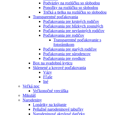
Podväzky na rozlúčku so slobodou
Ponožky na rozlúčku so slobodou
Tričká a tielka na rozlúčku so slobodou
Transparentné poďakovania
Poďakovania pre krstných rodičov
Poďakovania pre blízkych zosnulých
Poďakovania pre nevlastných rodičov
Poďakovania pre rodičov
Transparentné poďakovanie s
fotorámikom
Poďakovania pre starých rodičov
Poďakovania pre súrodencov
Poďakovania pre svedkov
Box na svadobnú kyticu
Sklenené a kovové poďakovania
Vázy
Fľaše
Iné
Veľká noc
Veľkonočné vrecúška
Mikuláš
Narodeniny
Lopáriky na krájanie
Peňažné narodeninové tabuľky
Narodeninové akrylové darčeky