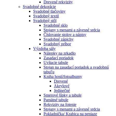
Drevené rekvizity
Svadobné dekorácie
Svadobné tlačoviny
Svadobný textil
Svadobný stôl
Svadobné sklo
Stojany s menami a závesné srdcia
Číslovanie stolov a nápisy
Svadobné zápichy
Svadobný príbor
Výzdoba sály
Nálepky na zrkadlo
Zasadací poriadok
Uvítacie tabule
Stojan na zasadací poriadok a svadobnú
tabuľu
Kniha hostí/fotoalbumy
Drevené
Akrylové
Jedinečné
Smerové šípky a tabule
Pamätné tabule
Rekvizity na fotenie
Stojany s menami a závesné srdcia
Pokladnička/ Krabica na peniaze