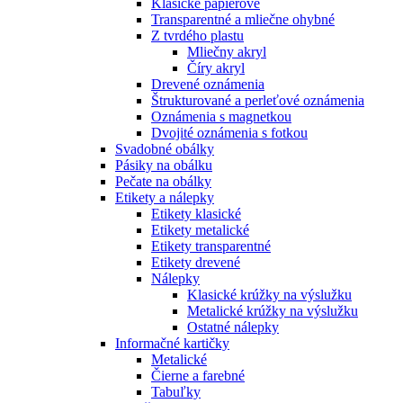
Klasické papierové
Transparentné a mliečne ohybné
Z tvrdého plastu
Mliečny akryl
Číry akryl
Drevené oznámenia
Štrukturované a perleťové oznámenia
Oznámenia s magnetkou
Dvojité oznámenia s fotkou
Svadobné obálky
Pásiky na obálku
Pečate na obálky
Etikety a nálepky
Etikety klasické
Etikety metalické
Etikety transparentné
Etikety drevené
Nálepky
Klasické krúžky na výslužku
Metalické krúžky na výslužku
Ostatné nálepky
Informačné kartičky
Metalické
Čierne a farebné
Tabuľky