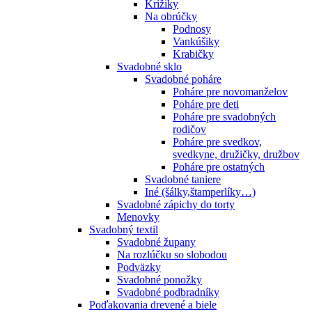
Krížiky
Na obrúčky
Podnosy
Vankúšiky
Krabičky
Svadobné sklo
Svadobné poháre
Poháre pre novomanželov
Poháre pre deti
Poháre pre svadobných
rodičov
Poháre pre svedkov,
svedkyne, družičky, družbov
Poháre pre ostatných
Svadobné taniere
Iné (šálky,štamperlíky…)
Svadobné zápichy do torty
Menovky
Svadobný textil
Svadobné župany
Na rozlúčku so slobodou
Podväzky
Svadobné ponožky
Svadobné podbradníky
Poďakovania drevené a biele