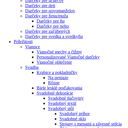
Darčeky pre učiteľov
Darčeky pre deti
Darčeky pre novomanželov
Darčeky pre ženu/muža
Darčeky pre ňu
Darčeky pre neho
Darčeky pre zaľúbených
Darčeky pre svedka a svedkyňu
Príležitosti
Vianoce
Vianočné mechy a čižmy
Personalizované Vianočné darčeky
Vianočné oblečenie
Svadba
Krabice a pokladničky
Na peniaze
Rôzne
Biele lesklé poďakovania
Svadobné dekorácie
Svadobné tlačoviny
Svadobný textil
Svadobný stôl
Svadobný príbor
Svadobné sklo
Stojany s menami a závesné srdcia