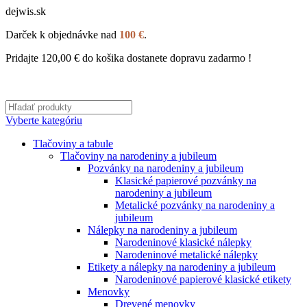
dejwis.sk
Darček k objednávke nad
100 €
.
Pridajte
120,00
€
do košika dostanete dopravu zadarmo !
Vyberte kategóriu
Tlačoviny a tabule
Tlačoviny na narodeniny a jubileum
Pozvánky na narodeniny a jubileum
Klasické papierové pozvánky na
narodeniny a jubileum
Metalické pozvánky na narodeniny a
jubileum
Nálepky na narodeniny a jubileum
Narodeninové klasické nálepky
Narodeninové metalické nálepky
Etikety a nálepky na narodeniny a jubileum
Narodeninové papierové klasické etikety
Menovky
Drevené menovky