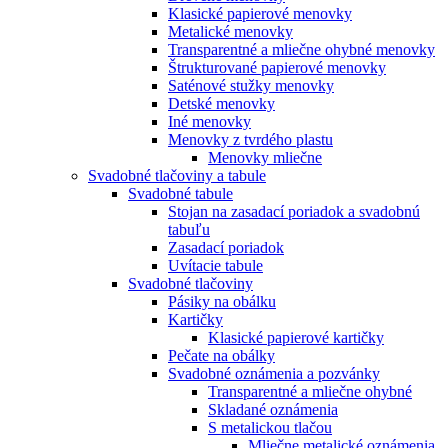
Klasické papierové menovky
Metalické menovky
Transparentné a mliečne ohybné menovky
Štrukturované papierové menovky
Saténové stužky menovky
Detské menovky
Iné menovky
Menovky z tvrdého plastu
Menovky mliečne
Svadobné tlačoviny a tabule
Svadobné tabule
Stojan na zasadací poriadok a svadobnú
tabuľu
Zasadací poriadok
Uvítacie tabule
Svadobné tlačoviny
Pásiky na obálku
Kartičky
Klasické papierové kartičky
Pečate na obálky
Svadobné oznámenia a pozvánky
Transparentné a mliečne ohybné
Skladané oznámenia
S metalickou tlačou
Mliečne metalické oznámenia