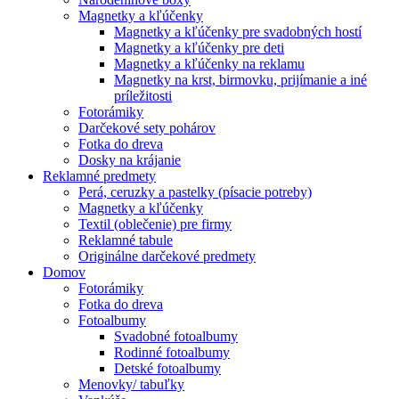
Magnetky a kľúčenky
Magnetky a kľúčenky pre svadobných hostí
Magnetky a kľúčenky pre deti
Magnetky a kľúčenky na reklamu
Magnetky na krst, birmovku, prijímanie a iné
príležitosti
Fotorámiky
Darčekové sety pohárov
Fotka do dreva
Dosky na krájanie
Reklamné predmety
Perá, ceruzky a pastelky (písacie potreby)
Magnetky a kľúčenky
Textil (oblečenie) pre firmy
Reklamné tabule
Originálne darčekové predmety
Domov
Fotorámiky
Fotka do dreva
Fotoalbumy
Svadobné fotoalbumy
Rodinné fotoalbumy
Detské fotoalbumy
Menovky/ tabuľky