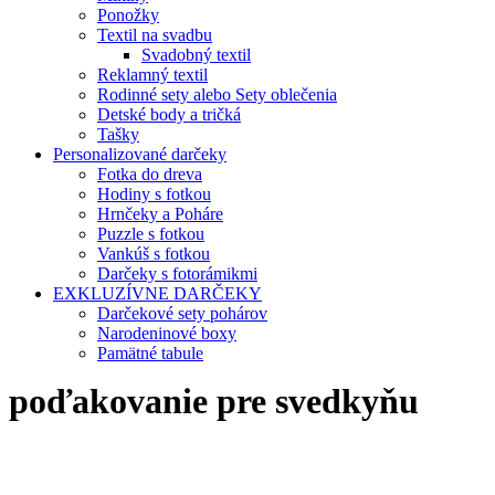
Ponožky
Textil na svadbu
Svadobný textil
Reklamný textil
Rodinné sety alebo Sety oblečenia
Detské body a tričká
Tašky
Personalizované darčeky
Fotka do dreva
Hodiny s fotkou
Hrnčeky a Poháre
Puzzle s fotkou
Vankúš s fotkou
Darčeky s fotorámikmi
EXKLUZÍVNE DARČEKY
Darčekové sety pohárov
Narodeninové boxy
Pamätné tabule
poďakovanie pre svedkyňu