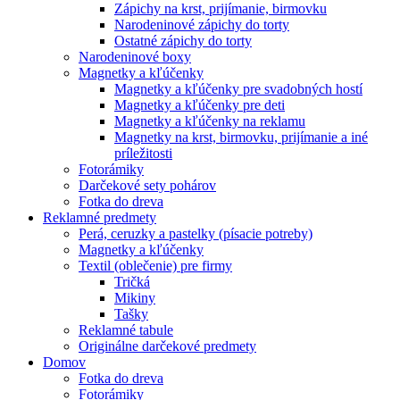
Zápichy na krst, prijímanie, birmovku
Narodeninové zápichy do torty
Ostatné zápichy do torty
Narodeninové boxy
Magnetky a kľúčenky
Magnetky a kľúčenky pre svadobných hostí
Magnetky a kľúčenky pre deti
Magnetky a kľúčenky na reklamu
Magnetky na krst, birmovku, prijímanie a iné
príležitosti
Fotorámiky
Darčekové sety pohárov
Fotka do dreva
Reklamné predmety
Perá, ceruzky a pastelky (písacie potreby)
Magnetky a kľúčenky
Textil (oblečenie) pre firmy
Tričká
Mikiny
Tašky
Reklamné tabule
Originálne darčekové predmety
Domov
Fotka do dreva
Fotorámiky