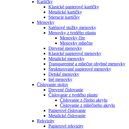
Kartičky
Klasické papierové kartičky
Metalické kartičky
Stieracie kartičky
Menovky
Saténové stužky menovky
Menovky z tvrdého plastu
Menovky číre
Menovky mliečne
Drevené menovky
Klasické papierové menovky
Metalické menovky
Transparentné a mliečne ohybné menovky
Štrukturované papierové menovky
Detské menovky
Iné menovky
Číslovanie stolov
Drevené číslovanie
Číslovanie z tvrdého plastu
Číslovanie z číreho akrylu
Číslovanie z mliečneho akrylu
Papierové číslovanie
Metalické číslovanie
Rekvizity
Papierové rekvizity