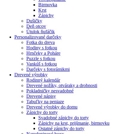
Birmovka
Krst
Zápichy
Dušičky
Deň otcov
Útulok ňufáčik
Personalizované darčeky
Fotka do dreva
Hodiny s fotkou
Hrnčeky a Poháre
Puzzle s fotkou
Vankúš s fotkou
Darčeky s fotorámikmi
Drevené výrobky
Rodinný kalendár
Drevené nožíky, otváraky a drobnosti
Pokladničky nesvadobné
Drevené nápisy
Tabuľky na peniaze
Drevené výrobky do domu
Zápichy do torty
Svadobné zápichy do torty
Zápichy na krst, prijímanie, birmovku
Ostatné zápichy do torty
Narodeninové boxy