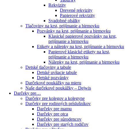
Rekvizity
Drevené rekvizity
Papierové rekvizity
Svadobné obálky
Tlačoviny na krst, prijímanie a birmovku
Pozvánky na krst, prijímanie a birmovku
Klasické papierové pozvánky na krst,
prijímanie a birmovku
Etikety a nálepky na krst, prijímanie a birmovku
Papierové klasické etikety na krst,
prijímanie a birmovku
Nálepky na krst, prijímanie a birmovku
Detské tlačoviny a tabule
Detské uvítacie tabule
Detské pozvánky
Darčekové poukážky na mieru
Naše darčekové poukážky – Dejwis
Darčeky pre…
Darčeky pre kolegov a kolegyne
Darčeky pre rodinných príslušníkov
Darčeky pre mamu
Darčeky pre otca
Darčeky pre súrodencov
Darčeky pre starých rodičov