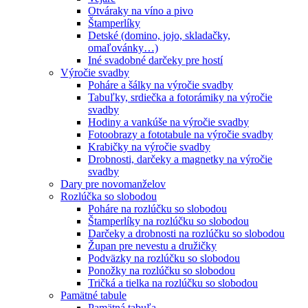
Otváraky na víno a pivo
Štamperlíky
Detské (domino, jojo, skladačky,
omaľovánky…)
Iné svadobné darčeky pre hostí
Výročie svadby
Poháre a šálky na výročie svadby
Tabuľky, srdiečka a fotorámiky na výročie
svadby
Hodiny a vankúše na výročie svadby
Fotoobrazy a fototabule na výročie svadby
Krabičky na výročie svadby
Drobnosti, darčeky a magnetky na výročie
svadby
Dary pre novomanželov
Rozlúčka so slobodou
Poháre na rozlúčku so slobodou
Štamperlíky na rozlúčku so slobodou
Darčeky a drobnosti na rozlúčku so slobodou
Župan pre nevestu a družičky
Podväzky na rozlúčku so slobodou
Ponožky na rozlúčku so slobodou
Tričká a tielka na rozlúčku so slobodou
Pamätné tabule
Pamätná tabuľa