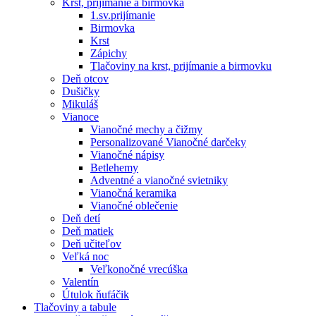
Krst, prijímanie a birmovka
1.sv.prijímanie
Birmovka
Krst
Zápichy
Tlačoviny na krst, prijímanie a birmovku
Deň otcov
Dušičky
Mikuláš
Vianoce
Vianočné mechy a čižmy
Personalizované Vianočné darčeky
Vianočné nápisy
Betlehemy
Adventné a vianočné svietniky
Vianočná keramika
Vianočné oblečenie
Deň detí
Deň matiek
Deň učiteľov
Veľká noc
Veľkonočné vrecúška
Valentín
Útulok ňufáčik
Tlačoviny a tabule