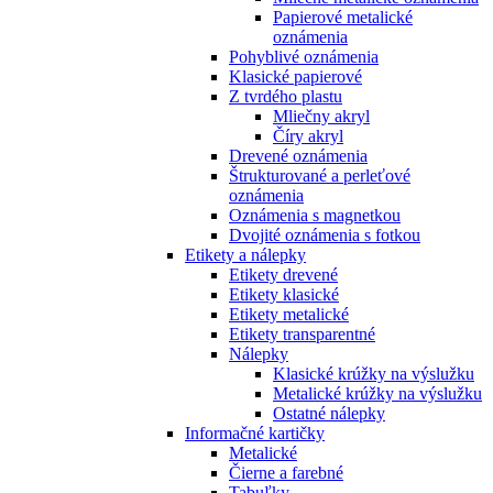
Papierové metalické
oznámenia
Pohyblivé oznámenia
Klasické papierové
Z tvrdého plastu
Mliečny akryl
Číry akryl
Drevené oznámenia
Štrukturované a perleťové
oznámenia
Oznámenia s magnetkou
Dvojité oznámenia s fotkou
Etikety a nálepky
Etikety drevené
Etikety klasické
Etikety metalické
Etikety transparentné
Nálepky
Klasické krúžky na výslužku
Metalické krúžky na výslužku
Ostatné nálepky
Informačné kartičky
Metalické
Čierne a farebné
Tabuľky