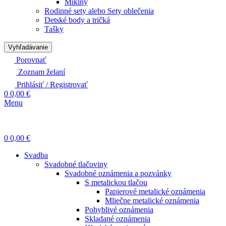
Mikiny
Rodinné sety alebo Sety oblečenia
Detské body a tričká
Tašky
Vyhľadávanie
Porovnať
Zoznam želaní
Prihlásiť / Registrovať
0
0,00
€
Menu
0
0,00
€
Svadba
Svadobné tlačoviny
Svadobné oznámenia a pozvánky
S metalickou tlačou
Papierové metalické oznámenia
Mliečne metalické oznámenia
Pohyblivé oznámenia
Skladané oznámenia