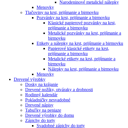
Narodeninové metalické nálepky
Menovky
Tlačoviny na krst, prijímanie a birmovku
Pozvánky na krst, prijímanie a birmovku
Klasické papierové pozvánky na krst,
prijímanie a birmovku
Metalické pozvánky na krst, prijímanie a
birmovku
Etikety a nálepky na krst, prijímanie a birmovku
Papierové klasické etikety na krst,
prijímanie a birmovku
Metalické etikety na krst, prijímanie a
birmovku
Nálepky na krst, prijímanie a birmovku
Menovky
Drevené výrobky
Dosky na krájanie
Drevené nožíky, otváraky a drobnosti
Rodinný kalendár
Pokladničky nesvadobné
Drevené nápisy
Tabuľky na peniaze
Drevené výrobky do domu
Zápichy do torty
Svadobné zápichy do torty