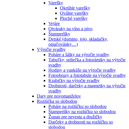
Varešky
Okrúhle varešky
Oválne varešky
Ploché varešky
Vejáre
Otváraky na víno a pivo
Štamperlíky
Detské (domino, jojo, skladačky,
omaľovánky…)
Výročie svadby
Poháre a šálky na výročie svadby
Tabuľky, srdiečka a fotorámiky na výročie
svadby
Hodiny a vankúše na výročie svadby
Fotoobrazy a fototabule na výročie svadby
Krabičky na výročie svadby
Drobnosti, darčeky a magnetky na výročie
svadby
Dary pre novomanželov
Rozlúčka so slobodou
Poháre na rozlúčku so slobodou
Štamperlíky na rozlúčku so slobodou
Župan pre nevestu a družičky
Darčeky a drobnosti na rozlúčku so
slobodou