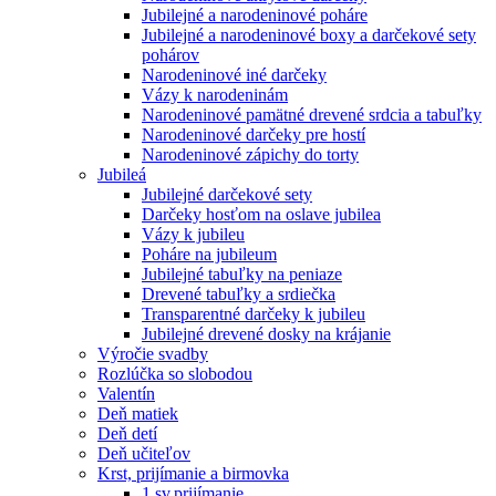
Jubilejné a narodeninové poháre
Jubilejné a narodeninové boxy a darčekové sety
pohárov
Narodeninové iné darčeky
Vázy k narodeninám
Narodeninové pamätné drevené srdcia a tabuľky
Narodeninové darčeky pre hostí
Narodeninové zápichy do torty
Jubileá
Jubilejné darčekové sety
Darčeky hosťom na oslave jubilea
Vázy k jubileu
Poháre na jubileum
Jubilejné tabuľky na peniaze
Drevené tabuľky a srdiečka
Transparentné darčeky k jubileu
Jubilejné drevené dosky na krájanie
Výročie svadby
Rozlúčka so slobodou
Valentín
Deň matiek
Deň detí
Deň učiteľov
Krst, prijímanie a birmovka
1.sv.prijímanie