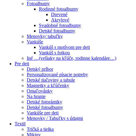
Fotoalbumy
Rodinné fotoalbumy
Drevené
Akrylové
Svadobné fotoalbumy
Detské fotoalbumy
Menovky/ tabuľky
Vankúše
Vankúš s motívom pre deti
Vankúš s fotkou
Iné …(vešiaky na kľúče, rodinne kalendáre…)
Pre deti
Detský príbor
Personalizované písacie potreby
Detské tlačoviny a tabule
Magnetky a kľúčenky
Omaľovánky
Na hranie
Detské fotorámiky
Detské fotoalbumy
Vankúše pre deti
Menovky / Tabuľky s údajmi
Textil
Tričká a tielka
Mikiny