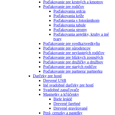
Poďakovanie pre krstných a kmotrov
Poďakovanie pre rodičov
Poďakovania srdcia
Poďakovania kríže
Poďakovania s fotorámikom
Poďakovania tabule
Poďakovania stromy
Poďakovania anjeliky, kruhy a iné
tvary
Poďakovanie pre svedka/svedkyňu
Poďakovanie pre súrodencov
Poďakovanie pre nevlastných rodičov
Poďakovanie pre blízkych zosnulých
Poďakovanie pre družičky a družbov
Poďakovanie pre starých rodičov
Poďakovanie pre partnera/ partnerku
Darčeky pre hostí
Drevené USB
Iné svadobné darčeky pre hostí
Svadobné zapaľovače
Magnetky a kľúčenky
Biele lesklé
Drevené farebné
Drevené gravírované
Perá, ceruzky a pastelky