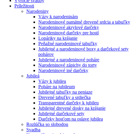
Výročie svadby
Príležitosti
Narodeniny
Vázy k narodeninám
Narodeninové pamätné drevené srdcia a tabuľky
Narodeninové akrylové darčeky
Narodeninové darčeky pre hostí
Lopáriky na krájanie
Peňažné narodeninové tabuľky
Jubilejné a narodeninové boxy a darčekové sety
pohárov
Jubilejné a narodeninové poháre
Narodeninové zápichy do torty
Narodeninové iné darčeky
Jubileá
Vázy k jubileu
Poháre na jubileum
Jubilejné tabuľky na peniaze
Drevené tabuľky a srdiečka
Transparentné darčeky k jubileu
Jubilejné drevené dosky na krájanie
Jubilejné darčekové sety
Darčeky hosťom na oslave jubilea
Rozlúčka so slobodou
Svadba