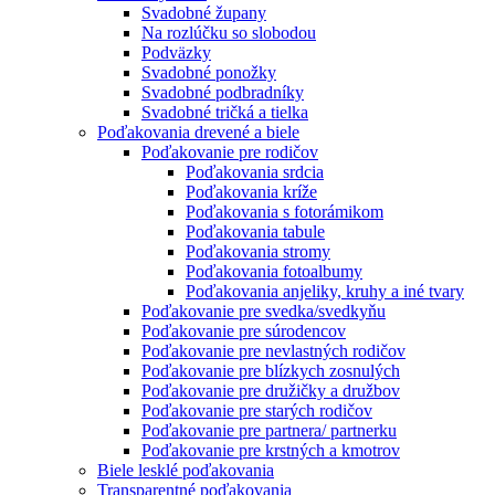
Svadobné župany
Na rozlúčku so slobodou
Podväzky
Svadobné ponožky
Svadobné podbradníky
Svadobné tričká a tielka
Poďakovania drevené a biele
Poďakovanie pre rodičov
Poďakovania srdcia
Poďakovania kríže
Poďakovania s fotorámikom
Poďakovania tabule
Poďakovania stromy
Poďakovania fotoalbumy
Poďakovania anjeliky, kruhy a iné tvary
Poďakovanie pre svedka/svedkyňu
Poďakovanie pre súrodencov
Poďakovanie pre nevlastných rodičov
Poďakovanie pre blízkych zosnulých
Poďakovanie pre družičky a družbov
Poďakovanie pre starých rodičov
Poďakovanie pre partnera/ partnerku
Poďakovanie pre krstných a kmotrov
Biele lesklé poďakovania
Transparentné poďakovania