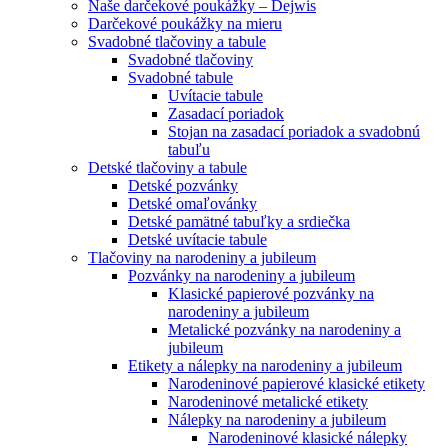
Naše darčekové poukážky – Dejwis
Darčekové poukážky na mieru
Svadobné tlačoviny a tabule
Svadobné tlačoviny
Svadobné tabule
Uvítacie tabule
Zasadací poriadok
Stojan na zasadací poriadok a svadobnú
tabuľu
Detské tlačoviny a tabule
Detské pozvánky
Detské omaľovánky
Detské pamätné tabuľky a srdiečka
Detské uvítacie tabule
Tlačoviny na narodeniny a jubileum
Pozvánky na narodeniny a jubileum
Klasické papierové pozvánky na
narodeniny a jubileum
Metalické pozvánky na narodeniny a
jubileum
Etikety a nálepky na narodeniny a jubileum
Narodeninové papierové klasické etikety
Narodeninové metalické etikety
Nálepky na narodeniny a jubileum
Narodeninové klasické nálepky