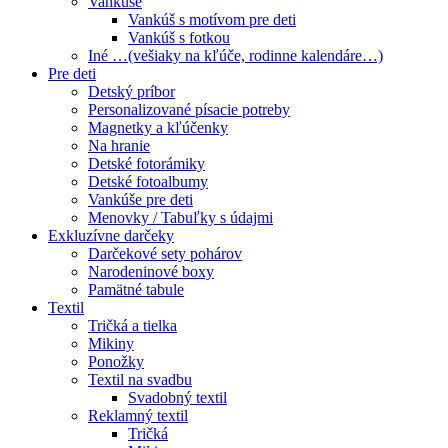
Vankúše
Vankúš s motívom pre deti
Vankúš s fotkou
Iné …(vešiaky na kľúče, rodinne kalendáre…)
Pre deti
Detský príbor
Personalizované písacie potreby
Magnetky a kľúčenky
Na hranie
Detské fotorámiky
Detské fotoalbumy
Vankúše pre deti
Menovky / Tabuľky s údajmi
Exkluzívne darčeky
Darčekové sety pohárov
Narodeninové boxy
Pamätné tabule
Textil
Tričká a tielka
Mikiny
Ponožky
Textil na svadbu
Svadobný textil
Reklamný textil
Tričká