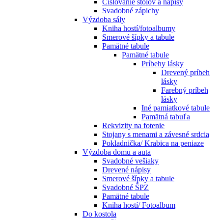
Číslovanie stolov a nápisy
Svadobné zápichy
Výzdoba sály
Kniha hostí/fotoalbumy
Smerové šípky a tabule
Pamätné tabule
Pamätné tabule
Príbehy lásky
Drevený príbeh
lásky
Farebný príbeh
lásky
Iné pamiatkové tabule
Pamätná tabuľa
Rekvizity na fotenie
Stojany s menami a závesné srdcia
Pokladnička/ Krabica na peniaze
Výzdoba domu a auta
Svadobné vešiaky
Drevené nápisy
Smerové šípky a tabule
Svadobné ŠPZ
Pamätné tabule
Kniha hostí/ Fotoalbum
Do kostola