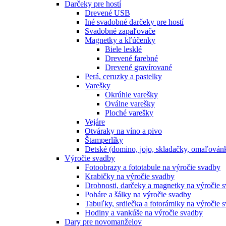
Darčeky pre hostí
Drevené USB
Iné svadobné darčeky pre hostí
Svadobné zapaľovače
Magnetky a kľúčenky
Biele lesklé
Drevené farebné
Drevené gravírované
Perá, ceruzky a pastelky
Varešky
Okrúhle varešky
Oválne varešky
Ploché varešky
Vejáre
Otváraky na víno a pivo
Štamperlíky
Detské (domino, jojo, skladačky, omaľová
Výročie svadby
Fotoobrazy a fototabule na výročie svadby
Krabičky na výročie svadby
Drobnosti, darčeky a magnetky na výročie 
Poháre a šálky na výročie svadby
Tabuľky, srdiečka a fotorámiky na výročie 
Hodiny a vankúše na výročie svadby
Dary pre novomanželov