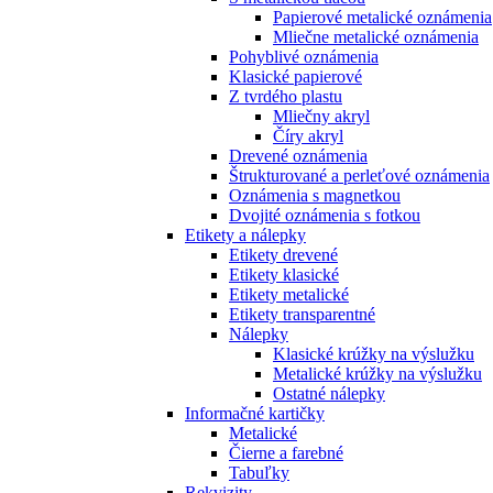
Papierové metalické oznámenia
Mliečne metalické oznámenia
Pohyblivé oznámenia
Klasické papierové
Z tvrdého plastu
Mliečny akryl
Číry akryl
Drevené oznámenia
Štrukturované a perleťové oznámenia
Oznámenia s magnetkou
Dvojité oznámenia s fotkou
Etikety a nálepky
Etikety drevené
Etikety klasické
Etikety metalické
Etikety transparentné
Nálepky
Klasické krúžky na výslužku
Metalické krúžky na výslužku
Ostatné nálepky
Informačné kartičky
Metalické
Čierne a farebné
Tabuľky
Rekvizity