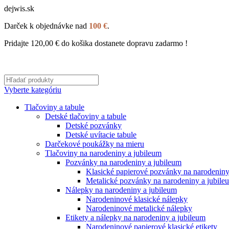
dejwis.sk
Darček k objednávke nad
100 €
.
Pridajte
120,00
€
do košika dostanete dopravu zadarmo !
Vyberte kategóriu
Tlačoviny a tabule
Detské tlačoviny a tabule
Detské pozvánky
Detské uvítacie tabule
Darčekové poukážky na mieru
Tlačoviny na narodeniny a jubileum
Pozvánky na narodeniny a jubileum
Klasické papierové pozvánky na narodeniny
Metalické pozvánky na narodeniny a jubile
Nálepky na narodeniny a jubileum
Narodeninové klasické nálepky
Narodeninové metalické nálepky
Etikety a nálepky na narodeniny a jubileum
Narodeninové papierové klasické etikety