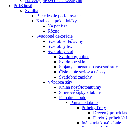
Darčeky pre svedka a svedkyňu
Príležitosti
Svadba
Biele lesklé poďakovania
Krabice a pokladničky
Na peniaze
Rôzne
Svadobné dekorácie
Svadobné tlačoviny
Svadobný textil
Svadobný stôl
Svadobný príbor
Svadobné sklo
Stojany s menami a závesné srdcia
Číslovanie stolov a nápisy
Svadobné zápichy
Výzdoba sály
Kniha hostí/fotoalbumy
Smerové šípky a tabule
Pamätné tabule
Pamätné tabule
Príbehy lásky
Drevený príbeh lá
Farebný príbeh lás
Iné pamiatkové tabule