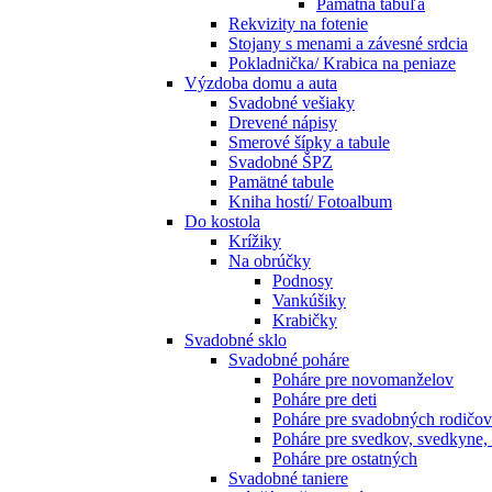
Pamätná tabuľa
Rekvizity na fotenie
Stojany s menami a závesné srdcia
Pokladnička/ Krabica na peniaze
Výzdoba domu a auta
Svadobné vešiaky
Drevené nápisy
Smerové šípky a tabule
Svadobné ŠPZ
Pamätné tabule
Kniha hostí/ Fotoalbum
Do kostola
Krížiky
Na obrúčky
Podnosy
Vankúšiky
Krabičky
Svadobné sklo
Svadobné poháre
Poháre pre novomanželov
Poháre pre deti
Poháre pre svadobných rodičov
Poháre pre svedkov, svedkyne,
Poháre pre ostatných
Svadobné taniere