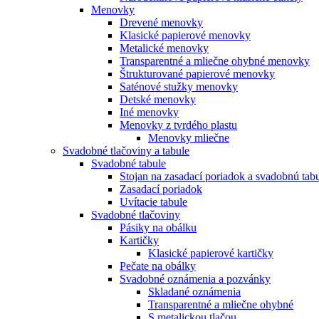
Menovky
Drevené menovky
Klasické papierové menovky
Metalické menovky
Transparentné a mliečne ohybné menovky
Štrukturované papierové menovky
Saténové stužky menovky
Detské menovky
Iné menovky
Menovky z tvrdého plastu
Menovky mliečne
Svadobné tlačoviny a tabule
Svadobné tabule
Stojan na zasadací poriadok a svadobnú tab
Zasadací poriadok
Uvítacie tabule
Svadobné tlačoviny
Pásiky na obálku
Kartičky
Klasické papierové kartičky
Pečate na obálky
Svadobné oznámenia a pozvánky
Skladané oznámenia
Transparentné a mliečne ohybné
S metalickou tlačou