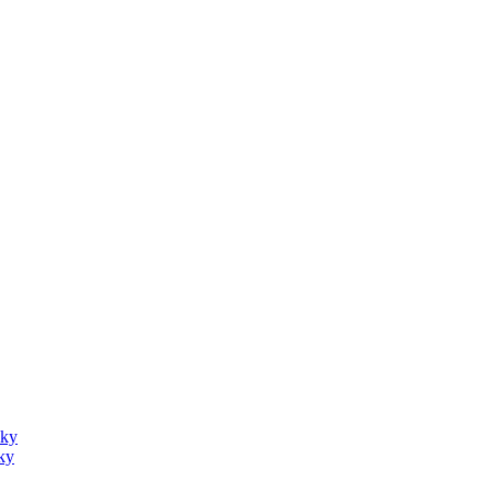
sky
ky