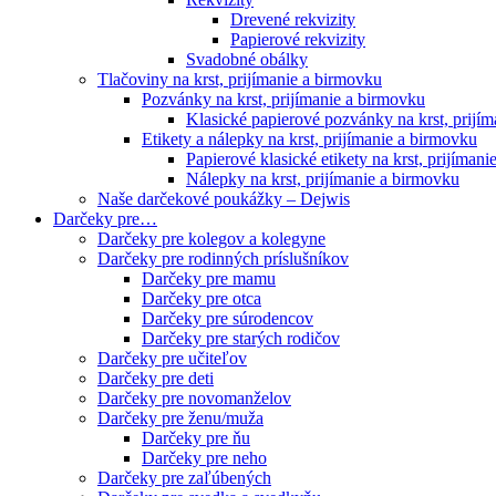
Drevené rekvizity
Papierové rekvizity
Svadobné obálky
Tlačoviny na krst, prijímanie a birmovku
Pozvánky na krst, prijímanie a birmovku
Klasické papierové pozvánky na krst, prijí
Etikety a nálepky na krst, prijímanie a birmovku
Papierové klasické etikety na krst, prijíman
Nálepky na krst, prijímanie a birmovku
Naše darčekové poukážky – Dejwis
Darčeky pre…
Darčeky pre kolegov a kolegyne
Darčeky pre rodinných príslušníkov
Darčeky pre mamu
Darčeky pre otca
Darčeky pre súrodencov
Darčeky pre starých rodičov
Darčeky pre učiteľov
Darčeky pre deti
Darčeky pre novomanželov
Darčeky pre ženu/muža
Darčeky pre ňu
Darčeky pre neho
Darčeky pre zaľúbených