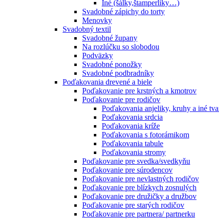
Iné (šálky,štamperlíky…)
Svadobné zápichy do torty
Menovky
Svadobný textil
Svadobné župany
Na rozlúčku so slobodou
Podväzky
Svadobné ponožky
Svadobné podbradníky
Poďakovania drevené a biele
Poďakovanie pre krstných a kmotrov
Poďakovanie pre rodičov
Poďakovania anjeliky, kruhy a iné tva
Poďakovania srdcia
Poďakovania kríže
Poďakovania s fotorámikom
Poďakovania tabule
Poďakovania stromy
Poďakovanie pre svedka/svedkyňu
Poďakovanie pre súrodencov
Poďakovanie pre nevlastných rodičov
Poďakovanie pre blízkych zosnulých
Poďakovanie pre družičky a družbov
Poďakovanie pre starých rodičov
Poďakovanie pre partnera/ partnerku