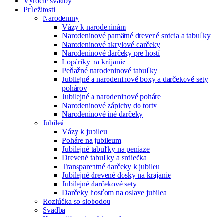
Výročie svadby
Príležitosti
Narodeniny
Vázy k narodeninám
Narodeninové pamätné drevené srdcia a tabuľky
Narodeninové akrylové darčeky
Narodeninové darčeky pre hostí
Lopáriky na krájanie
Peňažné narodeninové tabuľky
Jubilejné a narodeninové boxy a darčekové sety
pohárov
Jubilejné a narodeninové poháre
Narodeninové zápichy do torty
Narodeninové iné darčeky
Jubileá
Vázy k jubileu
Poháre na jubileum
Jubilejné tabuľky na peniaze
Drevené tabuľky a srdiečka
Transparentné darčeky k jubileu
Jubilejné drevené dosky na krájanie
Jubilejné darčekové sety
Darčeky hosťom na oslave jubilea
Rozlúčka so slobodou
Svadba