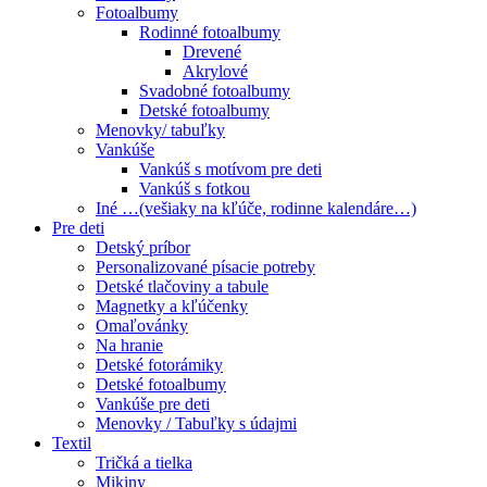
Fotoalbumy
Rodinné fotoalbumy
Drevené
Akrylové
Svadobné fotoalbumy
Detské fotoalbumy
Menovky/ tabuľky
Vankúše
Vankúš s motívom pre deti
Vankúš s fotkou
Iné …(vešiaky na kľúče, rodinne kalendáre…)
Pre deti
Detský príbor
Personalizované písacie potreby
Detské tlačoviny a tabule
Magnetky a kľúčenky
Omaľovánky
Na hranie
Detské fotorámiky
Detské fotoalbumy
Vankúše pre deti
Menovky / Tabuľky s údajmi
Textil
Tričká a tielka
Mikiny