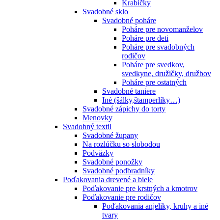
Krabičky
Svadobné sklo
Svadobné poháre
Poháre pre novomanželov
Poháre pre deti
Poháre pre svadobných
rodičov
Poháre pre svedkov,
svedkyne, družičky, družbov
Poháre pre ostatných
Svadobné taniere
Iné (šálky,štamperlíky…)
Svadobné zápichy do torty
Menovky
Svadobný textil
Svadobné župany
Na rozlúčku so slobodou
Podväzky
Svadobné ponožky
Svadobné podbradníky
Poďakovania drevené a biele
Poďakovanie pre krstných a kmotrov
Poďakovanie pre rodičov
Poďakovania anjeliky, kruhy a iné
tvary