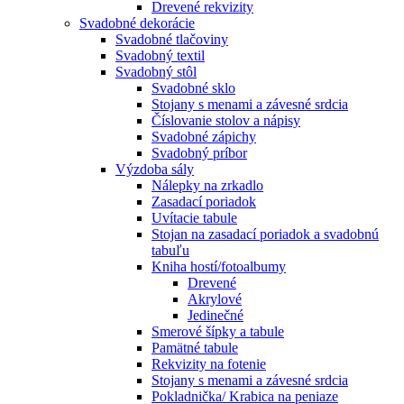
Drevené rekvizity
Svadobné dekorácie
Svadobné tlačoviny
Svadobný textil
Svadobný stôl
Svadobné sklo
Stojany s menami a závesné srdcia
Číslovanie stolov a nápisy
Svadobné zápichy
Svadobný príbor
Výzdoba sály
Nálepky na zrkadlo
Zasadací poriadok
Uvítacie tabule
Stojan na zasadací poriadok a svadobnú
tabuľu
Kniha hostí/fotoalbumy
Drevené
Akrylové
Jedinečné
Smerové šípky a tabule
Pamätné tabule
Rekvizity na fotenie
Stojany s menami a závesné srdcia
Pokladnička/ Krabica na peniaze