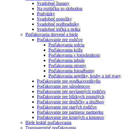
Svadobné župany
Na rozlúčku so slobodou
Podväzky
Svadobné ponožky
Svadobné podbradníky
Svadobné tričká a tielka
Poďakovania drevené a biele
Poďakovanie pre rodičov
Poďakovania srdcia
Poďakovania kríže
Poďakovania s fotorámikom
Poďakovania tabule
Poďakovania stromy
Poďakovania fotoalbumy
Poďakovania anjeliky, kruhy a iné tvary
Poďakovanie pre svedka/svedkyňu
Poďakovanie pre súrodencov
Poďakovanie pre nevlastných rodičov
Poďakovanie pre blízkych zosnulých
Poďakovanie pre družičky a družbov
Poďakovanie pre starých rodičov
Poďakovanie pre partnera/ partnerku
Poďakovanie pre krstných a kmotrov
Biele lesklé poďakovania
Transparentné poďakovania