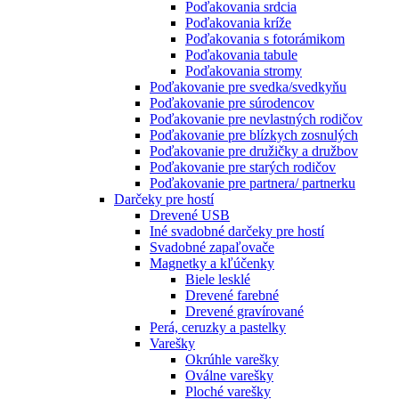
Poďakovania srdcia
Poďakovania kríže
Poďakovania s fotorámikom
Poďakovania tabule
Poďakovania stromy
Poďakovanie pre svedka/svedkyňu
Poďakovanie pre súrodencov
Poďakovanie pre nevlastných rodičov
Poďakovanie pre blízkych zosnulých
Poďakovanie pre družičky a družbov
Poďakovanie pre starých rodičov
Poďakovanie pre partnera/ partnerku
Darčeky pre hostí
Drevené USB
Iné svadobné darčeky pre hostí
Svadobné zapaľovače
Magnetky a kľúčenky
Biele lesklé
Drevené farebné
Drevené gravírované
Perá, ceruzky a pastelky
Varešky
Okrúhle varešky
Oválne varešky
Ploché varešky