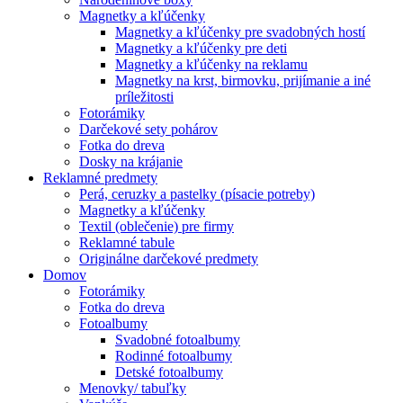
Magnetky a kľúčenky
Magnetky a kľúčenky pre svadobných hostí
Magnetky a kľúčenky pre deti
Magnetky a kľúčenky na reklamu
Magnetky na krst, birmovku, prijímanie a iné
príležitosti
Fotorámiky
Darčekové sety pohárov
Fotka do dreva
Dosky na krájanie
Reklamné predmety
Perá, ceruzky a pastelky (písacie potreby)
Magnetky a kľúčenky
Textil (oblečenie) pre firmy
Reklamné tabule
Originálne darčekové predmety
Domov
Fotorámiky
Fotka do dreva
Fotoalbumy
Svadobné fotoalbumy
Rodinné fotoalbumy
Detské fotoalbumy
Menovky/ tabuľky