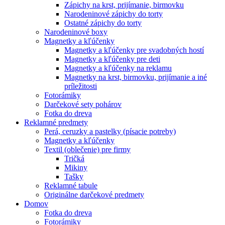
Zápichy na krst, prijímanie, birmovku
Narodeninové zápichy do torty
Ostatné zápichy do torty
Narodeninové boxy
Magnetky a kľúčenky
Magnetky a kľúčenky pre svadobných hostí
Magnetky a kľúčenky pre deti
Magnetky a kľúčenky na reklamu
Magnetky na krst, birmovku, prijímanie a iné
príležitosti
Fotorámiky
Darčekové sety pohárov
Fotka do dreva
Reklamné predmety
Perá, ceruzky a pastelky (písacie potreby)
Magnetky a kľúčenky
Textil (oblečenie) pre firmy
Tričká
Mikiny
Tašky
Reklamné tabule
Originálne darčekové predmety
Domov
Fotka do dreva
Fotorámiky