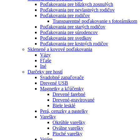
Poďakovania pre blízkych zosnulých
Poďakovania pre nevlastných rodičov
Poďakovania pre rodičov
Transparentné poďakovanie s fotorámikom
Poďakovania pre starých rodičov
Poďakovania pre súrodencov
Poďakovania pre svedkov
Poďakovania pre krstných rodičov
Sklenené a kovové poďakovania
Vázy
Fľaše
Iné
Darčeky pre hostí
Svadobné zapaľovače
Drevené USB
Magnetky a kľúčenky
Drevené farebné
Drevené-gravírované
Biele lesklé
Perá, ceruzky a pastelky
Varešky
Okrúhle varešky
Oválne varešky
Ploché varešky
Vejáre