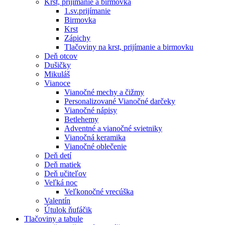
Krst, prijímanie a birmovka
1.sv.prijímanie
Birmovka
Krst
Zápichy
Tlačoviny na krst, prijímanie a birmovku
Deň otcov
Dušičky
Mikuláš
Vianoce
Vianočné mechy a čižmy
Personalizované Vianočné darčeky
Vianočné nápisy
Betlehemy
Adventné a vianočné svietniky
Vianočná keramika
Vianočné oblečenie
Deň detí
Deň matiek
Deň učiteľov
Veľká noc
Veľkonočné vrecúška
Valentín
Útulok ňufáčik
Tlačoviny a tabule