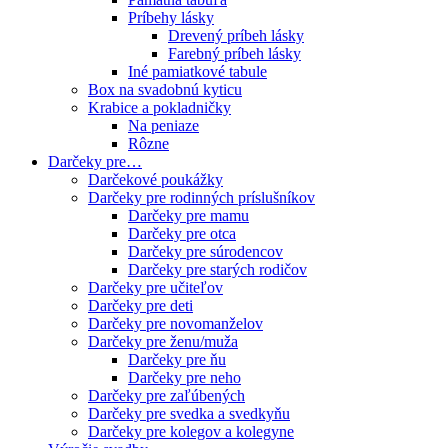
Príbehy lásky
Drevený príbeh lásky
Farebný príbeh lásky
Iné pamiatkové tabule
Box na svadobnú kyticu
Krabice a pokladničky
Na peniaze
Rôzne
Darčeky pre…
Darčekové poukážky
Darčeky pre rodinných príslušníkov
Darčeky pre mamu
Darčeky pre otca
Darčeky pre súrodencov
Darčeky pre starých rodičov
Darčeky pre učiteľov
Darčeky pre deti
Darčeky pre novomanželov
Darčeky pre ženu/muža
Darčeky pre ňu
Darčeky pre neho
Darčeky pre zaľúbených
Darčeky pre svedka a svedkyňu
Darčeky pre kolegov a kolegyne