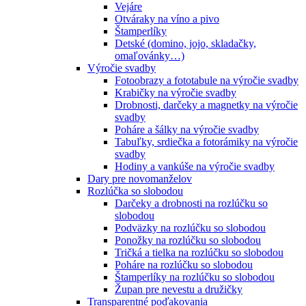
Vejáre
Otváraky na víno a pivo
Štamperlíky
Detské (domino, jojo, skladačky,
omaľovánky…)
Výročie svadby
Fotoobrazy a fototabule na výročie svadby
Krabičky na výročie svadby
Drobnosti, darčeky a magnetky na výročie
svadby
Poháre a šálky na výročie svadby
Tabuľky, srdiečka a fotorámiky na výročie
svadby
Hodiny a vankúše na výročie svadby
Dary pre novomanželov
Rozlúčka so slobodou
Darčeky a drobnosti na rozlúčku so
slobodou
Podväzky na rozlúčku so slobodou
Ponožky na rozlúčku so slobodou
Tričká a tielka na rozlúčku so slobodou
Poháre na rozlúčku so slobodou
Štamperlíky na rozlúčku so slobodou
Župan pre nevestu a družičky
Transparentné poďakovania