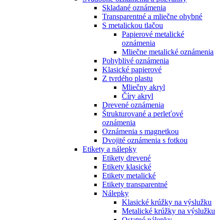
Skladané oznámenia
Transparentné a mliečne ohybné
S metalickou tlačou
Papierové metalické
oznámenia
Mliečne metalické oznámenia
Pohyblivé oznámenia
Klasické papierové
Z tvrdého plastu
Mliečny akryl
Číry akryl
Drevené oznámenia
Štrukturované a perleťové
oznámenia
Oznámenia s magnetkou
Dvojité oznámenia s fotkou
Etikety a nálepky
Etikety drevené
Etikety klasické
Etikety metalické
Etikety transparentné
Nálepky
Klasické krúžky na výslužku
Metalické krúžky na výslužku
Ostatné nálepky