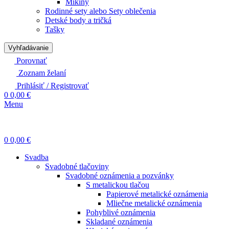
Mikiny
Rodinné sety alebo Sety oblečenia
Detské body a tričká
Tašky
Vyhľadávanie
Porovnať
Zoznam želaní
Prihlásiť / Registrovať
0
0,00
€
Menu
0
0,00
€
Svadba
Svadobné tlačoviny
Svadobné oznámenia a pozvánky
S metalickou tlačou
Papierové metalické oznámenia
Mliečne metalické oznámenia
Pohyblivé oznámenia
Skladané oznámenia