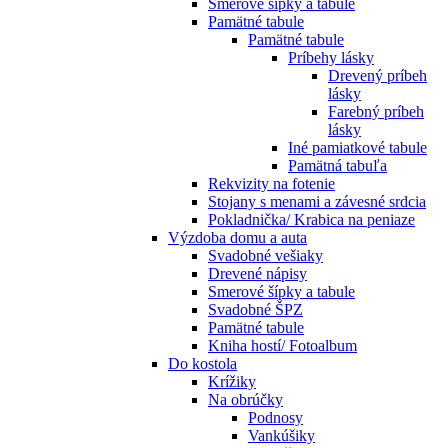
Smerové šípky a tabule
Pamätné tabule
Pamätné tabule
Príbehy lásky
Drevený príbeh
lásky
Farebný príbeh
lásky
Iné pamiatkové tabule
Pamätná tabuľa
Rekvizity na fotenie
Stojany s menami a závesné srdcia
Pokladnička/ Krabica na peniaze
Výzdoba domu a auta
Svadobné vešiaky
Drevené nápisy
Smerové šípky a tabule
Svadobné ŠPZ
Pamätné tabule
Kniha hostí/ Fotoalbum
Do kostola
Krížiky
Na obrúčky
Podnosy
Vankúšiky