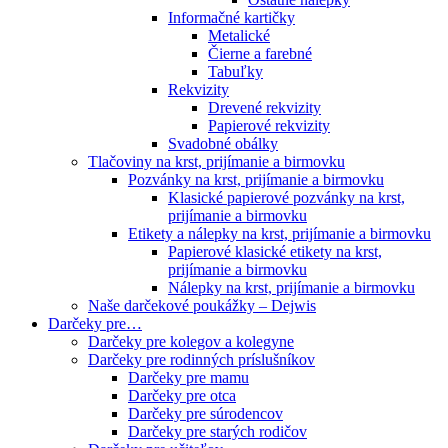
Informačné kartičky
Metalické
Čierne a farebné
Tabuľky
Rekvizity
Drevené rekvizity
Papierové rekvizity
Svadobné obálky
Tlačoviny na krst, prijímanie a birmovku
Pozvánky na krst, prijímanie a birmovku
Klasické papierové pozvánky na krst,
prijímanie a birmovku
Etikety a nálepky na krst, prijímanie a birmovku
Papierové klasické etikety na krst,
prijímanie a birmovku
Nálepky na krst, prijímanie a birmovku
Naše darčekové poukážky – Dejwis
Darčeky pre…
Darčeky pre kolegov a kolegyne
Darčeky pre rodinných príslušníkov
Darčeky pre mamu
Darčeky pre otca
Darčeky pre súrodencov
Darčeky pre starých rodičov