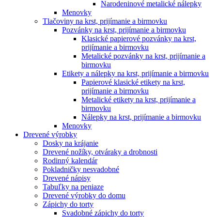
Narodeninové metalické nálepky
Menovky
Tlačoviny na krst, prijímanie a birmovku
Pozvánky na krst, prijímanie a birmovku
Klasické papierové pozvánky na krst,
prijímanie a birmovku
Metalické pozvánky na krst, prijímanie a
birmovku
Etikety a nálepky na krst, prijímanie a birmovku
Papierové klasické etikety na krst,
prijímanie a birmovku
Metalické etikety na krst, prijímanie a
birmovku
Nálepky na krst, prijímanie a birmovku
Menovky
Drevené výrobky
Dosky na krájanie
Drevené nožíky, otváraky a drobnosti
Rodinný kalendár
Pokladničky nesvadobné
Drevené nápisy
Tabuľky na peniaze
Drevené výrobky do domu
Zápichy do torty
Svadobné zápichy do torty