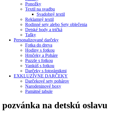
Ponožky
Textil na svadbu
Svadobný textil
Reklamný textil
Rodinné sety alebo Sety oblečenia
Detské body a tričká
Tašky
Personalizované darčeky
Fotka do dreva
Hodiny s fotkou
Hrnčeky a Poháre
Puzzle s fotkou
Vankúš s fotkou
Darčeky s fotorámikmi
EXKLUZÍVNE DARČEKY
Darčekové sety pohárov
Narodeninové boxy
Pamätné tabule
pozvánka na detskú oslavu