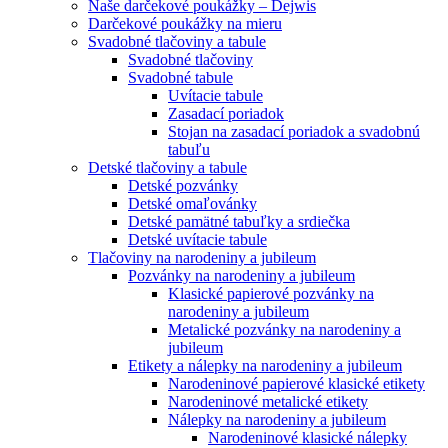
Naše darčekové poukážky – Dejwis
Darčekové poukážky na mieru
Svadobné tlačoviny a tabule
Svadobné tlačoviny
Svadobné tabule
Uvítacie tabule
Zasadací poriadok
Stojan na zasadací poriadok a svadobnú
tabuľu
Detské tlačoviny a tabule
Detské pozvánky
Detské omaľovánky
Detské pamätné tabuľky a srdiečka
Detské uvítacie tabule
Tlačoviny na narodeniny a jubileum
Pozvánky na narodeniny a jubileum
Klasické papierové pozvánky na
narodeniny a jubileum
Metalické pozvánky na narodeniny a
jubileum
Etikety a nálepky na narodeniny a jubileum
Narodeninové papierové klasické etikety
Narodeninové metalické etikety
Nálepky na narodeniny a jubileum
Narodeninové klasické nálepky