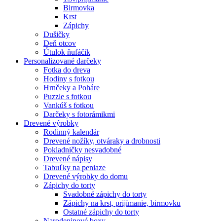
Birmovka
Krst
Zápichy
Dušičky
Deň otcov
Útulok ňufáčik
Personalizované darčeky
Fotka do dreva
Hodiny s fotkou
Hrnčeky a Poháre
Puzzle s fotkou
Vankúš s fotkou
Darčeky s fotorámikmi
Drevené výrobky
Rodinný kalendár
Drevené nožíky, otváraky a drobnosti
Pokladničky nesvadobné
Drevené nápisy
Tabuľky na peniaze
Drevené výrobky do domu
Zápichy do torty
Svadobné zápichy do torty
Zápichy na krst, prijímanie, birmovku
Ostatné zápichy do torty
Narodeninové boxy