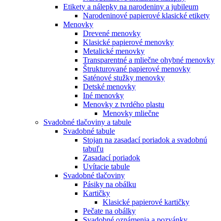
Etikety a nálepky na narodeniny a jubileum
Narodeninové papierové klasické etikety
Menovky
Drevené menovky
Klasické papierové menovky
Metalické menovky
Transparentné a mliečne ohybné menovky
Štrukturované papierové menovky
Saténové stužky menovky
Detské menovky
Iné menovky
Menovky z tvrdého plastu
Menovky mliečne
Svadobné tlačoviny a tabule
Svadobné tabule
Stojan na zasadací poriadok a svadobnú
tabuľu
Zasadací poriadok
Uvítacie tabule
Svadobné tlačoviny
Pásiky na obálku
Kartičky
Klasické papierové kartičky
Pečate na obálky
Svadobné oznámenia a pozvánky