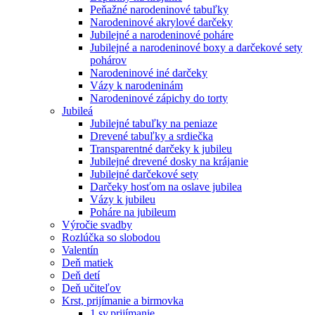
Peňažné narodeninové tabuľky
Narodeninové akrylové darčeky
Jubilejné a narodeninové poháre
Jubilejné a narodeninové boxy a darčekové sety
pohárov
Narodeninové iné darčeky
Vázy k narodeninám
Narodeninové zápichy do torty
Jubileá
Jubilejné tabuľky na peniaze
Drevené tabuľky a srdiečka
Transparentné darčeky k jubileu
Jubilejné drevené dosky na krájanie
Jubilejné darčekové sety
Darčeky hosťom na oslave jubilea
Vázy k jubileu
Poháre na jubileum
Výročie svadby
Rozlúčka so slobodou
Valentín
Deň matiek
Deň detí
Deň učiteľov
Krst, prijímanie a birmovka
1.sv.prijímanie