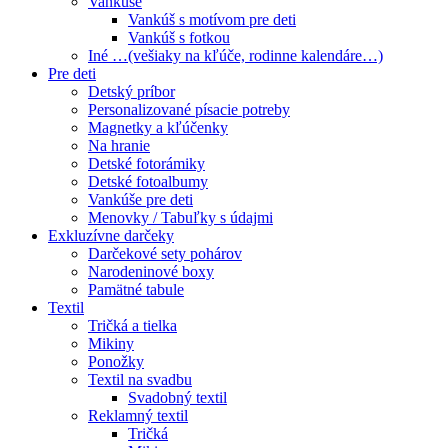
Vankúše
Vankúš s motívom pre deti
Vankúš s fotkou
Iné …(vešiaky na kľúče, rodinne kalendáre…)
Pre deti
Detský príbor
Personalizované písacie potreby
Magnetky a kľúčenky
Na hranie
Detské fotorámiky
Detské fotoalbumy
Vankúše pre deti
Menovky / Tabuľky s údajmi
Exkluzívne darčeky
Darčekové sety pohárov
Narodeninové boxy
Pamätné tabule
Textil
Tričká a tielka
Mikiny
Ponožky
Textil na svadbu
Svadobný textil
Reklamný textil
Tričká