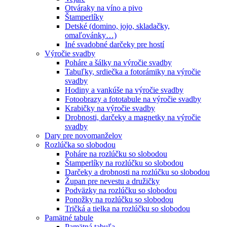
Otváraky na víno a pivo
Štamperlíky
Detské (domino, jojo, skladačky,
omaľovánky…)
Iné svadobné darčeky pre hostí
Výročie svadby
Poháre a šálky na výročie svadby
Tabuľky, srdiečka a fotorámiky na výročie
svadby
Hodiny a vankúše na výročie svadby
Fotoobrazy a fototabule na výročie svadby
Krabičky na výročie svadby
Drobnosti, darčeky a magnetky na výročie
svadby
Dary pre novomanželov
Rozlúčka so slobodou
Poháre na rozlúčku so slobodou
Štamperlíky na rozlúčku so slobodou
Darčeky a drobnosti na rozlúčku so slobodou
Župan pre nevestu a družičky
Podväzky na rozlúčku so slobodou
Ponožky na rozlúčku so slobodou
Tričká a tielka na rozlúčku so slobodou
Pamätné tabule
Pamätná tabuľa