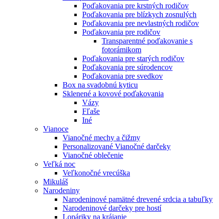
Poďakovania pre krstných rodičov
Poďakovania pre blízkych zosnulých
Poďakovania pre nevlastných rodičov
Poďakovania pre rodičov
Transparentné poďakovanie s
fotorámikom
Poďakovania pre starých rodičov
Poďakovania pre súrodencov
Poďakovania pre svedkov
Box na svadobnú kyticu
Sklenené a kovové poďakovania
Vázy
Fľaše
Iné
Vianoce
Vianočné mechy a čižmy
Personalizované Vianočné darčeky
Vianočné oblečenie
Veľká noc
Veľkonočné vrecúška
Mikuláš
Narodeniny
Narodeninové pamätné drevené srdcia a tabuľky
Narodeninové darčeky pre hostí
Lopáriky na krájanie