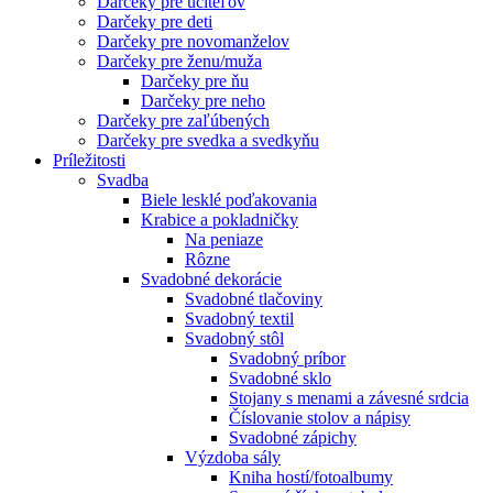
Darčeky pre učiteľov
Darčeky pre deti
Darčeky pre novomanželov
Darčeky pre ženu/muža
Darčeky pre ňu
Darčeky pre neho
Darčeky pre zaľúbených
Darčeky pre svedka a svedkyňu
Príležitosti
Svadba
Biele lesklé poďakovania
Krabice a pokladničky
Na peniaze
Rôzne
Svadobné dekorácie
Svadobné tlačoviny
Svadobný textil
Svadobný stôl
Svadobný príbor
Svadobné sklo
Stojany s menami a závesné srdcia
Číslovanie stolov a nápisy
Svadobné zápichy
Výzdoba sály
Kniha hostí/fotoalbumy