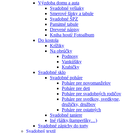
Výzdoba domu a auta
Svadobné vešiaky
Smerové šípky a tabule
Svadobné ŠPZ
Pamätné tabule
Drevené nápisy
Kniha hostí/ Fotoalbum
Do kostola
Krížiky
Na obrúčky
Podnosy
Vankúšiky
Krabičky
Svadobné sklo
Svadobné poháre
Poháre pre novomanželov
Poháre pre deti
Poháre pre svadobných rodičov
Poháre pre svedkov, svedkyne,
družičky, družbov
Poháre pre ostatných
Svadobné taniere
Iné (šálky,štamperlíky…)
Svadobné zápichy do torty
Svadobný textil