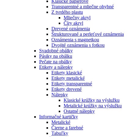
Klasické papierové
Transparentné a mliečne ohybné
Z tvrdého plastu
Mliečny akryl
Číry akryl
Drevené oznámenia
Štrukturované a perleťové oznámenia
Oznámenia s magnetkou
Dvojité oznámenia s fotkou
Svadobné obálky
Pásiky na obálku
Pečate na obálky
Etikety a nálepky
Etikety klasické
Etikety metalické
Etikety transparentné
Etikety drevené
Nálepky
Klasické krúžky na výslužku
Metalické krúžky na výslužku
Ostatné nálepky
Informačné kartičky
Metalické
Čierne a farebné
Tabuľky