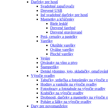
Darčeky pre hostí
Svadobné zapaľovače
Drevené USB
Iné svadobné darčeky pre hostí
Magnetky a kľúčenky
Biele lesklé
Drevené farebné
Drevené gravírované
Perá, ceruzky a pastelky
Varešky
Okrúhle varešky
Oválne varešky
Ploché varešky
Vejáre
Otváraky na víno a pivo
Štamperlíky
Detské (domino, jojo, skladačky, omaľová
Výročie svadby
Tabuľky, srdiečka a fotorámiky na výročie 
Hodiny a vankúše na výročie svadby
Fotoobrazy a fototabule na výročie svadby
Krabičky na výročie svadby
Drobnosti, darčeky a magnetky na výročie 
Poháre a šálky na výročie svadby
Dary pre novomanželov