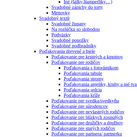
Iné (šálky,štamperlíky…)
Svadobné zápichy do torty
Menovky
Svadobný textil
Svadobné župany
Na rozlúčku so slobodou
Podväzky
Svadobné ponožky
Svadobné podbradníky
Poďakovania drevené a biele
Poďakovanie pre krstných a kmotrov
Poďakovanie pre rodičov
Poďakovania s fotorámikom
Poďakovania tabule
Poďakovania stromy
Poďakovania anjeliky, kruhy a iné tva
Poďakovania srdcia
Poďakovania kríže
Poďakovanie pre svedka/svedkyňu
Poďakovanie pre súrodencov
Poďakovanie pre nevlastných rodičov
Poďakovanie pre blízkych zosnulých
Poďakovanie pre družičky a družbov
Poďakovanie pre starých rodičov
Poďakovanie pre partnera/ partnerku