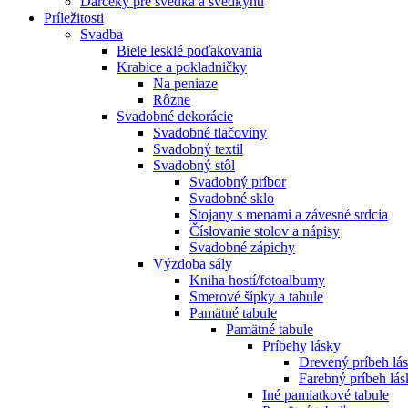
Darčeky pre svedka a svedkyňu
Príležitosti
Svadba
Biele lesklé poďakovania
Krabice a pokladničky
Na peniaze
Rôzne
Svadobné dekorácie
Svadobné tlačoviny
Svadobný textil
Svadobný stôl
Svadobný príbor
Svadobné sklo
Stojany s menami a závesné srdcia
Číslovanie stolov a nápisy
Svadobné zápichy
Výzdoba sály
Kniha hostí/fotoalbumy
Smerové šípky a tabule
Pamätné tabule
Pamätné tabule
Príbehy lásky
Drevený príbeh lá
Farebný príbeh lás
Iné pamiatkové tabule