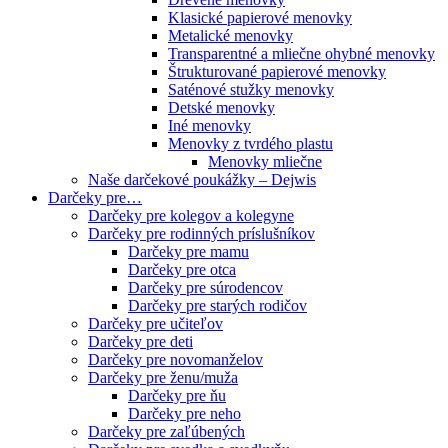
Klasické papierové menovky
Metalické menovky
Transparentné a mliečne ohybné menovky
Štrukturované papierové menovky
Saténové stužky menovky
Detské menovky
Iné menovky
Menovky z tvrdého plastu
Menovky mliečne
Naše darčekové poukážky – Dejwis
Darčeky pre…
Darčeky pre kolegov a kolegyne
Darčeky pre rodinných príslušníkov
Darčeky pre mamu
Darčeky pre otca
Darčeky pre súrodencov
Darčeky pre starých rodičov
Darčeky pre učiteľov
Darčeky pre deti
Darčeky pre novomanželov
Darčeky pre ženu/muža
Darčeky pre ňu
Darčeky pre neho
Darčeky pre zaľúbených