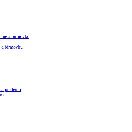
manie a birmovku
ie a birmovku
 a jubileum
um