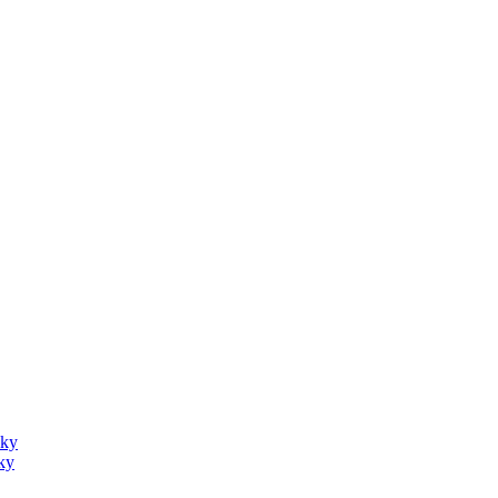
sky
ky