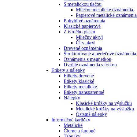
S metalickou tlačou
Mliečne metalické oznámenia
Papierové metalické oznámenia
Pohyblivé oznámenia
Klasické papierové
Z tvrdého plastu
Mliečny akryl
Číry akryl
Drevené oznámenia
Štrukturované a perleťové oznámenia
Oznámenia s magnetkou
Dvojité oznámenia s fotkou
Etikety a nálepky
Etikety drevené
Etikety klasické
Etikety metalické
Etikety transparentné
Nálepky
Klasické krúžky na výslužku
Metalické krúžky na výslužku
Ostatné nálepky
Informačné kartičky
Metalické
Čierne a farebné
Tabuľky