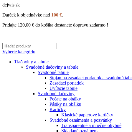
dejwis.sk
Darček k objednávke nad
100 €
.
Pridajte
120,00
€
do košika dostanete dopravu zadarmo !
Vyberte kategóriu
Tlačoviny a tabule
Svadobné tlačoviny a tabule
Svadobné tabule
Stojan na zasadací poriadok a svadobnú tab
Zasadací poriadok
Uvítacie tabule
Svadobné tlačoviny
Pečate na obálky
Pásiky na obálku
Kartičky
Klasické papierové kartičky
Svadobné oznámenia a pozvánky
Transparentné a mliečne ohybné
Skladané oznámenia