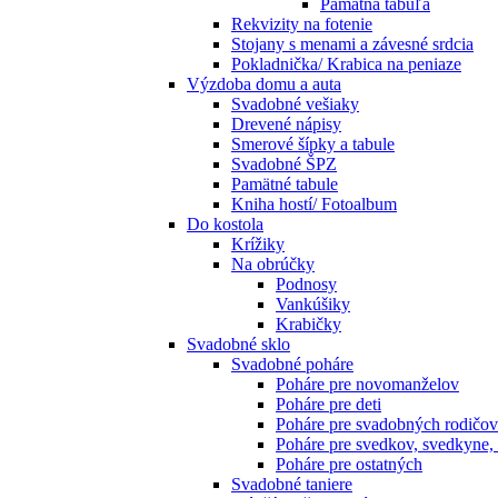
Pamätná tabuľa
Rekvizity na fotenie
Stojany s menami a závesné srdcia
Pokladnička/ Krabica na peniaze
Výzdoba domu a auta
Svadobné vešiaky
Drevené nápisy
Smerové šípky a tabule
Svadobné ŠPZ
Pamätné tabule
Kniha hostí/ Fotoalbum
Do kostola
Krížiky
Na obrúčky
Podnosy
Vankúšiky
Krabičky
Svadobné sklo
Svadobné poháre
Poháre pre novomanželov
Poháre pre deti
Poháre pre svadobných rodičov
Poháre pre svedkov, svedkyne,
Poháre pre ostatných
Svadobné taniere