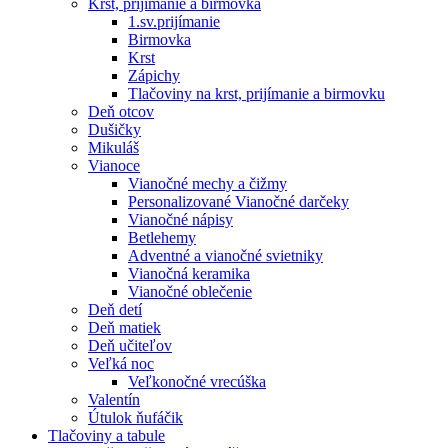
Krst, prijímanie a birmovka
1.sv.prijímanie
Birmovka
Krst
Zápichy
Tlačoviny na krst, prijímanie a birmovku
Deň otcov
Dušičky
Mikuláš
Vianoce
Vianočné mechy a čižmy
Personalizované Vianočné darčeky
Vianočné nápisy
Betlehemy
Adventné a vianočné svietniky
Vianočná keramika
Vianočné oblečenie
Deň detí
Deň matiek
Deň učiteľov
Veľká noc
Veľkonočné vrecúška
Valentín
Útulok ňufáčik
Tlačoviny a tabule