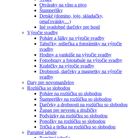
Otváraky na víno a pivo
Štamperlíky
Detské (domino, jojo, skladačky,
omaľovánky…)
Iné svadobné darčeky pre hostí
Výročie svadby
Poháre a šálky na výročie svadby
Tabuľky, srdiečka a fotorámiky na výročie
svadby
Hodiny a vankúše na výročie svadby
Fotoobrazy a fototabule na výročie svadby
Krabičky na výročie svadby
Drobnosti, darčeky a magnetky na výročie
svadby
Dary pre novomanželov
Rozlúčka so slobodou
Poháre na rozlúčku so slobodou
Štamperlíky na rozlúčku so slobodou
Darčeky a drobnosti na rozlúčku so slobodou
Župan pre nevestu a družičky
Podväzky na rozlúčku so slobodou
Ponožky na rozlúčku so slobodou
Tričká a tielka na rozlúčku so slobodou
Pamätné tabule
Pamätná tabuľa