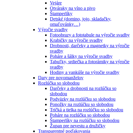
Vejáre
Otváraky na víno a pivo
Štamperlíky
Detské (domino, jojo, skladačky,
omaľovánky…)
Výročie svadby
Fotoobrazy a fototabule na výročie svadby
Krabičky na výročie svadby
Drobnosti, darčeky a magnetky na výročie
svadby
Poháre a šálky na výročie svadby
Tabuľky, srdiečka a fotorámiky na výročie
svadby
Hodiny a vankúše na výročie svadby
Dary pre novomanželov
Rozlúčka so slobodou
Darčeky a drobnosti na rozlúčku so
slobodou
Podväzky na rozlúčku so slobodou
Ponožky na rozlúčku so slobodou
Tričká a tielka na rozlúčku so slobodou
Poháre na rozlúčku so slobodou
Štamperlíky na rozlúčku so slobodou
Župan pre nevestu a družičky
Transparentné poďakovania