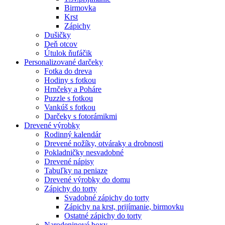
Birmovka
Krst
Zápichy
Dušičky
Deň otcov
Útulok ňufáčik
Personalizované darčeky
Fotka do dreva
Hodiny s fotkou
Hrnčeky a Poháre
Puzzle s fotkou
Vankúš s fotkou
Darčeky s fotorámikmi
Drevené výrobky
Rodinný kalendár
Drevené nožíky, otváraky a drobnosti
Pokladničky nesvadobné
Drevené nápisy
Tabuľky na peniaze
Drevené výrobky do domu
Zápichy do torty
Svadobné zápichy do torty
Zápichy na krst, prijímanie, birmovku
Ostatné zápichy do torty
Narodeninové boxy