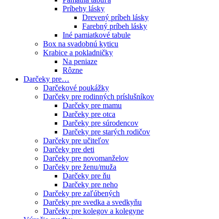
Príbehy lásky
Drevený príbeh lásky
Farebný príbeh lásky
Iné pamiatkové tabule
Box na svadobnú kyticu
Krabice a pokladničky
Na peniaze
Rôzne
Darčeky pre…
Darčekové poukážky
Darčeky pre rodinných príslušníkov
Darčeky pre mamu
Darčeky pre otca
Darčeky pre súrodencov
Darčeky pre starých rodičov
Darčeky pre učiteľov
Darčeky pre deti
Darčeky pre novomanželov
Darčeky pre ženu/muža
Darčeky pre ňu
Darčeky pre neho
Darčeky pre zaľúbených
Darčeky pre svedka a svedkyňu
Darčeky pre kolegov a kolegyne