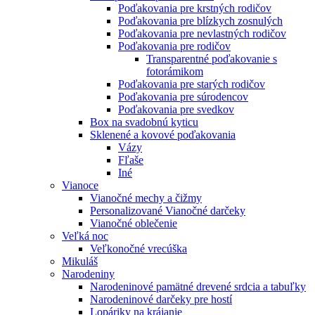
Poďakovania pre krstných rodičov
Poďakovania pre blízkych zosnulých
Poďakovania pre nevlastných rodičov
Poďakovania pre rodičov
Transparentné poďakovanie s
fotorámikom
Poďakovania pre starých rodičov
Poďakovania pre súrodencov
Poďakovania pre svedkov
Box na svadobnú kyticu
Sklenené a kovové poďakovania
Vázy
Fľaše
Iné
Vianoce
Vianočné mechy a čižmy
Personalizované Vianočné darčeky
Vianočné oblečenie
Veľká noc
Veľkonočné vrecúška
Mikuláš
Narodeniny
Narodeninové pamätné drevené srdcia a tabuľky
Narodeninové darčeky pre hostí
Lopáriky na krájanie