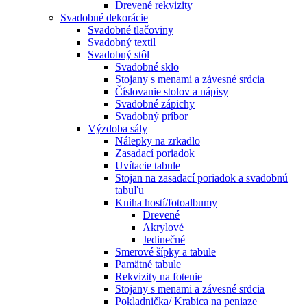
Drevené rekvizity
Svadobné dekorácie
Svadobné tlačoviny
Svadobný textil
Svadobný stôl
Svadobné sklo
Stojany s menami a závesné srdcia
Číslovanie stolov a nápisy
Svadobné zápichy
Svadobný príbor
Výzdoba sály
Nálepky na zrkadlo
Zasadací poriadok
Uvítacie tabule
Stojan na zasadací poriadok a svadobnú
tabuľu
Kniha hostí/fotoalbumy
Drevené
Akrylové
Jedinečné
Smerové šípky a tabule
Pamätné tabule
Rekvizity na fotenie
Stojany s menami a závesné srdcia
Pokladnička/ Krabica na peniaze