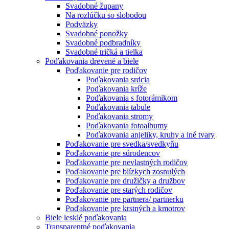
Svadobné župany
Na rozlúčku so slobodou
Podväzky
Svadobné ponožky
Svadobné podbradníky
Svadobné tričká a tielka
Poďakovania drevené a biele
Poďakovanie pre rodičov
Poďakovania srdcia
Poďakovania kríže
Poďakovania s fotorámikom
Poďakovania tabule
Poďakovania stromy
Poďakovania fotoalbumy
Poďakovania anjeliky, kruhy a iné tvary
Poďakovanie pre svedka/svedkyňu
Poďakovanie pre súrodencov
Poďakovanie pre nevlastných rodičov
Poďakovanie pre blízkych zosnulých
Poďakovanie pre družičky a družbov
Poďakovanie pre starých rodičov
Poďakovanie pre partnera/ partnerku
Poďakovanie pre krstných a kmotrov
Biele lesklé poďakovania
Transparentné poďakovania