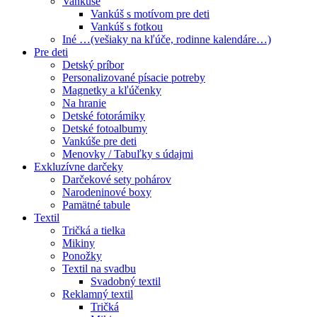
Vankúše
Vankúš s motívom pre deti
Vankúš s fotkou
Iné …(vešiaky na kľúče, rodinne kalendáre…)
Pre deti
Detský príbor
Personalizované písacie potreby
Magnetky a kľúčenky
Na hranie
Detské fotorámiky
Detské fotoalbumy
Vankúše pre deti
Menovky / Tabuľky s údajmi
Exkluzívne darčeky
Darčekové sety pohárov
Narodeninové boxy
Pamätné tabule
Textil
Tričká a tielka
Mikiny
Ponožky
Textil na svadbu
Svadobný textil
Reklamný textil
Tričká