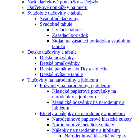
Naše darčekové poukážky – Dejwis
Darčekové poukážky na mieru
Svadobné tlačoviny a tabule
Svadobné tlačoviny
Svadobné tabule
Uvítacie tabule
Zasadací poriadok
Stojan na zasadací poriadok a svadobnú
tabuľu
Detské tlačoviny a tabule
Detské pozvánky
Detské omaľovánky
Detské pamätné tabuľky a srdiečka
Detské uvítacie tabule
Tlačoviny na narodeniny a jubileum
Pozvánky na narodeniny a jubileum
Klasické papierové pozvánky na
narodeniny a jubileum
Metalické pozvánky na narodeniny a
jubileum
Etikety a nálepky na narodeniny a jubileum
Narodeninové papierové klasické etikety
Narodeninové metalické etikety
Nálepky na narodeniny a jubileum
Narodeninové klasické nálepky