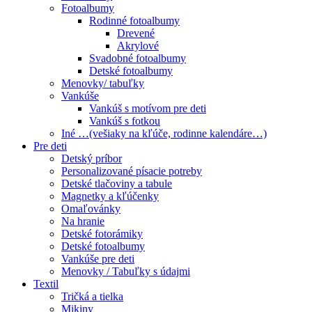
Fotoalbumy
Rodinné fotoalbumy
Drevené
Akrylové
Svadobné fotoalbumy
Detské fotoalbumy
Menovky/ tabuľky
Vankúše
Vankúš s motívom pre deti
Vankúš s fotkou
Iné …(vešiaky na kľúče, rodinne kalendáre…)
Pre deti
Detský príbor
Personalizované písacie potreby
Detské tlačoviny a tabule
Magnetky a kľúčenky
Omaľovánky
Na hranie
Detské fotorámiky
Detské fotoalbumy
Vankúše pre deti
Menovky / Tabuľky s údajmi
Textil
Tričká a tielka
Mikiny