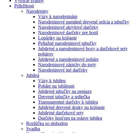
Výročie svadby
Príležitosti
Narodeniny
Vázy k narodeninám
Narodeninové pamätné drevené srdcia a tabuľky
Narodeninové akrylové darčeky
Narodeninové darčeky pre hostí
Lopáriky na krájanie
Peňažné narodeninové tabuľky
Jubilejné a narodeninové boxy a darčekové sety
pohárov
Jubilejné a narodeninové poháre
Narodeninové zápichy do torty
Narodeninové iné darčeky
Jubileá
Vázy k jubileu
Poháre na jubileum
Jubilejné tabuľky na peniaze
Drevené tabuľky a srdiečka
Transparentné darčeky k jubileu
Jubilejné drevené dosky na krájanie
Jubilejné darčekové sety
Darčeky hosťom na oslave jubilea
Rozlúčka so slobodou
Svadba