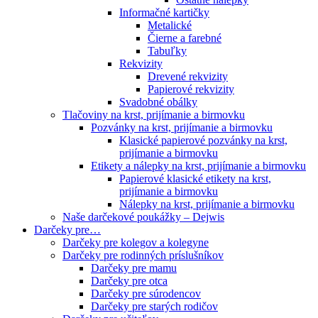
Informačné kartičky
Metalické
Čierne a farebné
Tabuľky
Rekvizity
Drevené rekvizity
Papierové rekvizity
Svadobné obálky
Tlačoviny na krst, prijímanie a birmovku
Pozvánky na krst, prijímanie a birmovku
Klasické papierové pozvánky na krst,
prijímanie a birmovku
Etikety a nálepky na krst, prijímanie a birmovku
Papierové klasické etikety na krst,
prijímanie a birmovku
Nálepky na krst, prijímanie a birmovku
Naše darčekové poukážky – Dejwis
Darčeky pre…
Darčeky pre kolegov a kolegyne
Darčeky pre rodinných príslušníkov
Darčeky pre mamu
Darčeky pre otca
Darčeky pre súrodencov
Darčeky pre starých rodičov