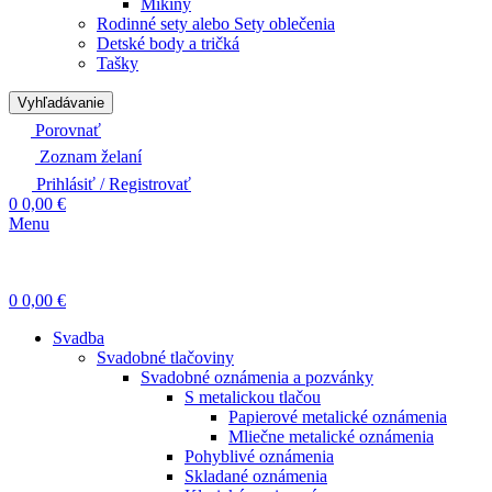
Mikiny
Rodinné sety alebo Sety oblečenia
Detské body a tričká
Tašky
Vyhľadávanie
Porovnať
Zoznam želaní
Prihlásiť / Registrovať
0
0,00
€
Menu
0
0,00
€
Svadba
Svadobné tlačoviny
Svadobné oznámenia a pozvánky
S metalickou tlačou
Papierové metalické oznámenia
Mliečne metalické oznámenia
Pohyblivé oznámenia
Skladané oznámenia