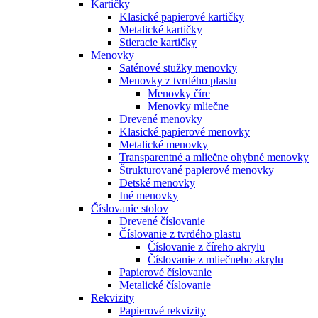
Kartičky
Klasické papierové kartičky
Metalické kartičky
Stieracie kartičky
Menovky
Saténové stužky menovky
Menovky z tvrdého plastu
Menovky číre
Menovky mliečne
Drevené menovky
Klasické papierové menovky
Metalické menovky
Transparentné a mliečne ohybné menovky
Štrukturované papierové menovky
Detské menovky
Iné menovky
Číslovanie stolov
Drevené číslovanie
Číslovanie z tvrdého plastu
Číslovanie z číreho akrylu
Číslovanie z mliečneho akrylu
Papierové číslovanie
Metalické číslovanie
Rekvizity
Papierové rekvizity