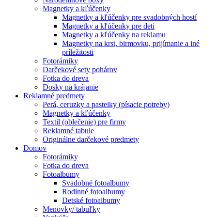
Magnetky a kľúčenky
Magnetky a kľúčenky pre svadobných hostí
Magnetky a kľúčenky pre deti
Magnetky a kľúčenky na reklamu
Magnetky na krst, birmovku, prijímanie a iné
príležitosti
Fotorámiky
Darčekové sety pohárov
Fotka do dreva
Dosky na krájanie
Reklamné predmety
Perá, ceruzky a pastelky (písacie potreby)
Magnetky a kľúčenky
Textil (oblečenie) pre firmy
Reklamné tabule
Originálne darčekové predmety
Domov
Fotorámiky
Fotka do dreva
Fotoalbumy
Svadobné fotoalbumy
Rodinné fotoalbumy
Detské fotoalbumy
Menovky/ tabuľky