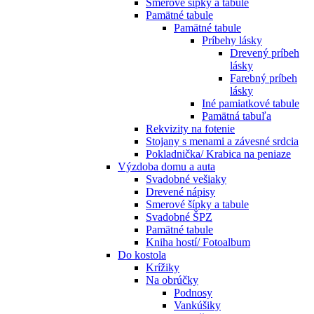
Smerové šípky a tabule
Pamätné tabule
Pamätné tabule
Príbehy lásky
Drevený príbeh
lásky
Farebný príbeh
lásky
Iné pamiatkové tabule
Pamätná tabuľa
Rekvizity na fotenie
Stojany s menami a závesné srdcia
Pokladnička/ Krabica na peniaze
Výzdoba domu a auta
Svadobné vešiaky
Drevené nápisy
Smerové šípky a tabule
Svadobné ŠPZ
Pamätné tabule
Kniha hostí/ Fotoalbum
Do kostola
Krížiky
Na obrúčky
Podnosy
Vankúšiky