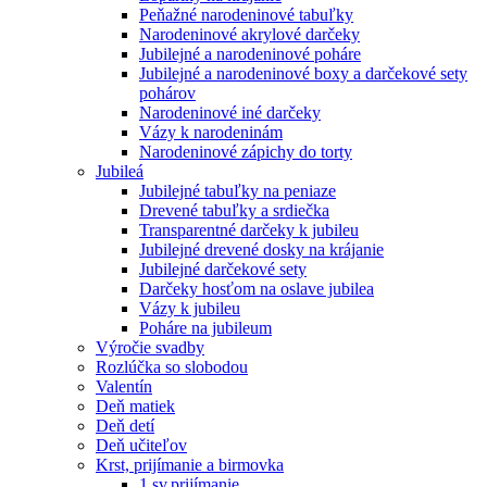
Peňažné narodeninové tabuľky
Narodeninové akrylové darčeky
Jubilejné a narodeninové poháre
Jubilejné a narodeninové boxy a darčekové sety
pohárov
Narodeninové iné darčeky
Vázy k narodeninám
Narodeninové zápichy do torty
Jubileá
Jubilejné tabuľky na peniaze
Drevené tabuľky a srdiečka
Transparentné darčeky k jubileu
Jubilejné drevené dosky na krájanie
Jubilejné darčekové sety
Darčeky hosťom na oslave jubilea
Vázy k jubileu
Poháre na jubileum
Výročie svadby
Rozlúčka so slobodou
Valentín
Deň matiek
Deň detí
Deň učiteľov
Krst, prijímanie a birmovka
1.sv.prijímanie