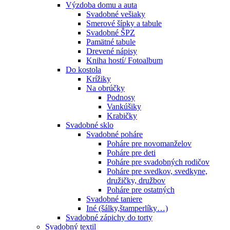
Výzdoba domu a auta
Svadobné vešiaky
Smerové šípky a tabule
Svadobné ŠPZ
Pamätné tabule
Drevené nápisy
Kniha hostí/ Fotoalbum
Do kostola
Krížiky
Na obrúčky
Podnosy
Vankúšiky
Krabičky
Svadobné sklo
Svadobné poháre
Poháre pre novomanželov
Poháre pre deti
Poháre pre svadobných rodičov
Poháre pre svedkov, svedkyne,
družičky, družbov
Poháre pre ostatných
Svadobné taniere
Iné (šálky,štamperlíky…)
Svadobné zápichy do torty
Svadobný textil