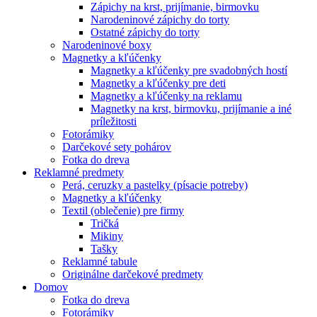
Zápichy na krst, prijímanie, birmovku
Narodeninové zápichy do torty
Ostatné zápichy do torty
Narodeninové boxy
Magnetky a kľúčenky
Magnetky a kľúčenky pre svadobných hostí
Magnetky a kľúčenky pre deti
Magnetky a kľúčenky na reklamu
Magnetky na krst, birmovku, prijímanie a iné
príležitosti
Fotorámiky
Darčekové sety pohárov
Fotka do dreva
Reklamné predmety
Perá, ceruzky a pastelky (písacie potreby)
Magnetky a kľúčenky
Textil (oblečenie) pre firmy
Tričká
Mikiny
Tašky
Reklamné tabule
Originálne darčekové predmety
Domov
Fotka do dreva
Fotorámiky