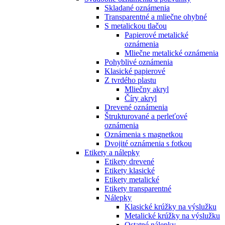
Skladané oznámenia
Transparentné a mliečne ohybné
S metalickou tlačou
Papierové metalické
oznámenia
Mliečne metalické oznámenia
Pohyblivé oznámenia
Klasické papierové
Z tvrdého plastu
Mliečny akryl
Číry akryl
Drevené oznámenia
Štrukturované a perleťové
oznámenia
Oznámenia s magnetkou
Dvojité oznámenia s fotkou
Etikety a nálepky
Etikety drevené
Etikety klasické
Etikety metalické
Etikety transparentné
Nálepky
Klasické krúžky na výslužku
Metalické krúžky na výslužku
Ostatné nálepky