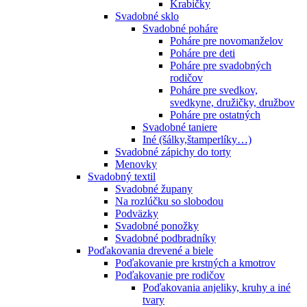
Krabičky
Svadobné sklo
Svadobné poháre
Poháre pre novomanželov
Poháre pre deti
Poháre pre svadobných
rodičov
Poháre pre svedkov,
svedkyne, družičky, družbov
Poháre pre ostatných
Svadobné taniere
Iné (šálky,štamperlíky…)
Svadobné zápichy do torty
Menovky
Svadobný textil
Svadobné župany
Na rozlúčku so slobodou
Podväzky
Svadobné ponožky
Svadobné podbradníky
Poďakovania drevené a biele
Poďakovanie pre krstných a kmotrov
Poďakovanie pre rodičov
Poďakovania anjeliky, kruhy a iné
tvary