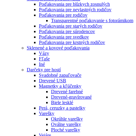
Poďakovania pre blízkych zosnulých
Poďakovania pre nevlastných rodičov
Poďakovania pre rodičov
Transparentné poďakovanie s fotorámikom
Poďakovania pre starých rodičov
Poďakovania pre súrodencov
Poďakovania pre svedkov
Poďakovania pre krstných rodičov
Sklenené a kovové poďakovania
Vázy
Fľaše
Iné
Darčeky pre hostí
Svadobné zapaľovače
Drevené USB
Magnetky a kľúčenky
Drevené farebné
Drevené-gravírované
Biele lesklé
Perá, ceruzky a pastelky
Varešky
Okrúhle varešky
Oválne varešky
Ploché varešky
Vejáre