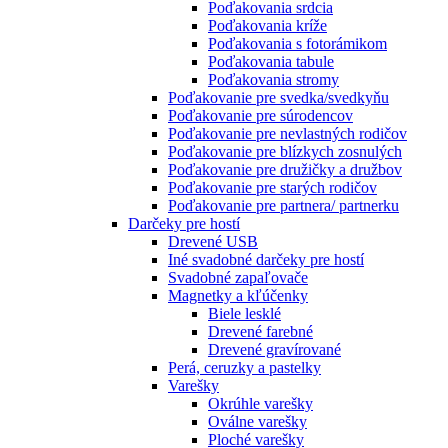
Poďakovania srdcia
Poďakovania kríže
Poďakovania s fotorámikom
Poďakovania tabule
Poďakovania stromy
Poďakovanie pre svedka/svedkyňu
Poďakovanie pre súrodencov
Poďakovanie pre nevlastných rodičov
Poďakovanie pre blízkych zosnulých
Poďakovanie pre družičky a družbov
Poďakovanie pre starých rodičov
Poďakovanie pre partnera/ partnerku
Darčeky pre hostí
Drevené USB
Iné svadobné darčeky pre hostí
Svadobné zapaľovače
Magnetky a kľúčenky
Biele lesklé
Drevené farebné
Drevené gravírované
Perá, ceruzky a pastelky
Varešky
Okrúhle varešky
Oválne varešky
Ploché varešky