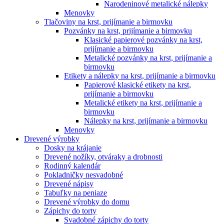
Narodeninové metalické nálepky
Menovky
Tlačoviny na krst, prijímanie a birmovku
Pozvánky na krst, prijímanie a birmovku
Klasické papierové pozvánky na krst,
prijímanie a birmovku
Metalické pozvánky na krst, prijímanie a
birmovku
Etikety a nálepky na krst, prijímanie a birmovku
Papierové klasické etikety na krst,
prijímanie a birmovku
Metalické etikety na krst, prijímanie a
birmovku
Nálepky na krst, prijímanie a birmovku
Menovky
Drevené výrobky
Dosky na krájanie
Drevené nožíky, otváraky a drobnosti
Rodinný kalendár
Pokladničky nesvadobné
Drevené nápisy
Tabuľky na peniaze
Drevené výrobky do domu
Zápichy do torty
Svadobné zápichy do torty