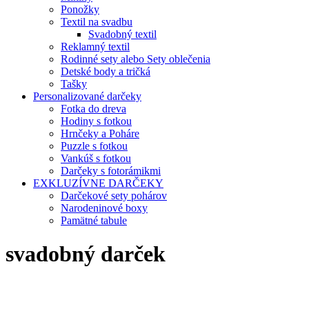
Ponožky
Textil na svadbu
Svadobný textil
Reklamný textil
Rodinné sety alebo Sety oblečenia
Detské body a tričká
Tašky
Personalizované darčeky
Fotka do dreva
Hodiny s fotkou
Hrnčeky a Poháre
Puzzle s fotkou
Vankúš s fotkou
Darčeky s fotorámikmi
EXKLUZÍVNE DARČEKY
Darčekové sety pohárov
Narodeninové boxy
Pamätné tabule
svadobný darček