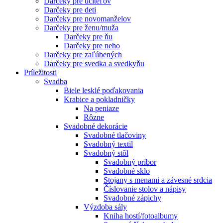
Darčeky pre učiteľov
Darčeky pre deti
Darčeky pre novomanželov
Darčeky pre ženu/muža
Darčeky pre ňu
Darčeky pre neho
Darčeky pre zaľúbených
Darčeky pre svedka a svedkyňu
Príležitosti
Svadba
Biele lesklé poďakovania
Krabice a pokladničky
Na peniaze
Rôzne
Svadobné dekorácie
Svadobné tlačoviny
Svadobný textil
Svadobný stôl
Svadobný príbor
Svadobné sklo
Stojany s menami a závesné srdcia
Číslovanie stolov a nápisy
Svadobné zápichy
Výzdoba sály
Kniha hostí/fotoalbumy