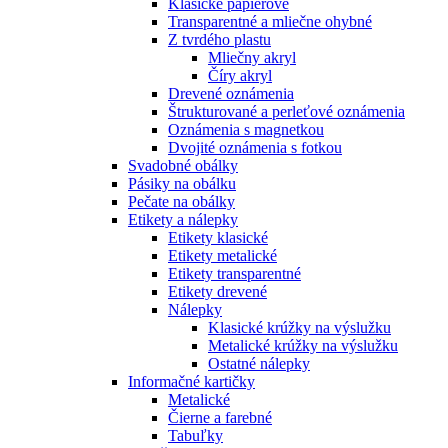
Klasické papierové
Transparentné a mliečne ohybné
Z tvrdého plastu
Mliečny akryl
Číry akryl
Drevené oznámenia
Štrukturované a perleťové oznámenia
Oznámenia s magnetkou
Dvojité oznámenia s fotkou
Svadobné obálky
Pásiky na obálku
Pečate na obálky
Etikety a nálepky
Etikety klasické
Etikety metalické
Etikety transparentné
Etikety drevené
Nálepky
Klasické krúžky na výslužku
Metalické krúžky na výslužku
Ostatné nálepky
Informačné kartičky
Metalické
Čierne a farebné
Tabuľky