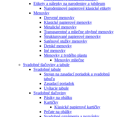
Etikety a nálepky na narodeniny a jubileum
Narodeninové papierové klasické etikety
Menovky
Drevené menovky
Klasické papierové menovky
Metalické menovky
Transparentné a mliečne ohybné menovky
Štrukturované papierové menovky
Saténové stužky menovky
Detské menovky
Iné menovky
Menovky z tvrdého plastu
Menovky mliečne
Svadobné tlačoviny a tabule
Svadobné tabule
Stojan na zasadací poriadok a svadobnú
tabuľu
Zasadací poriadok
Uvítacie tabule
Svadobné tlačoviny
Pásiky na obálku
Kartičky
Klasické papierové kartičky
Pečate na obálky
Svadobné oznámenia a pozvánky