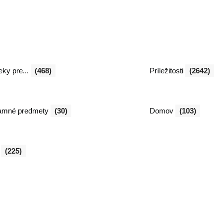
ky pre...
(468)
Príležitosti
(2642)
amné predmety
(30)
Domov
(103)
l
(225)