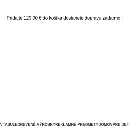
Pridajte
120,00
€
do košika dostanete dopravu zadarmo !
A TABULE
DREVENÉ VÝROBKY
REKLAMNÉ PREDMETY
DOMOV
PRE DET