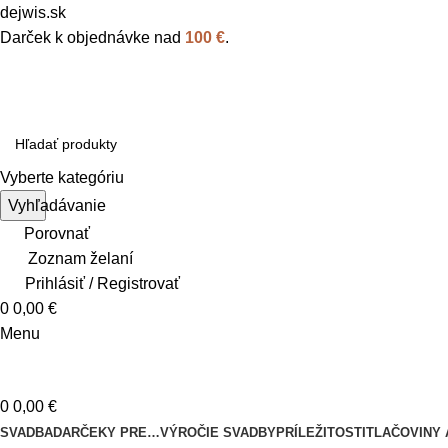
dejwis.sk
Darček k objednávke nad
100 €
.
Vyberte kategóriu
Vyhľadávanie
Porovnať
Zoznam želaní
Prihlásiť / Registrovať
0
0,00
€
Menu
0
0,00
€
SVADBA
DARČEKY PRE…
VÝROČIE SVADBY
PRÍLEŽITOSTI
TLAČOVINY 