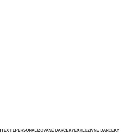
I
TEXTIL
PERSONALIZOVANÉ DARČEKY
EXKLUZÍVNE DARČEKY