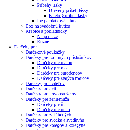
Príbehy lásky
Drevený príbeh lásky
Farebný príbeh lásky
Iné pamiatkové tabule
Box na svadobnú kyticu
Krabice a pokladničky
Na peniaze
Rôzne
Darčeky pre…
Darčekové poukážky
Darčeky pre rodinných príslušníkov
Darčeky pre mamu
Darčeky pre otca
Darčeky pre súrodencov
Darčeky pre starých rodičov
Darčeky pre učiteľov
Darčeky pre deti
Darčeky pre novomanželov
Darčeky pre ženu/muža
Darčeky pre ňu
Darčeky pre neho
Darčeky pre zaľúbených
Darčeky pre svedka a svedkyňu
Darčeky pre kolegov a kolegyne