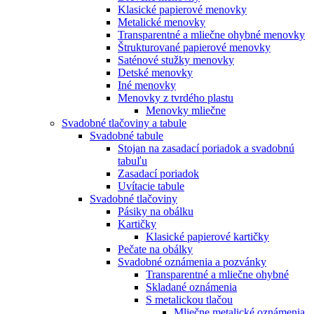
Klasické papierové menovky
Metalické menovky
Transparentné a mliečne ohybné menovky
Štrukturované papierové menovky
Saténové stužky menovky
Detské menovky
Iné menovky
Menovky z tvrdého plastu
Menovky mliečne
Svadobné tlačoviny a tabule
Svadobné tabule
Stojan na zasadací poriadok a svadobnú
tabuľu
Zasadací poriadok
Uvítacie tabule
Svadobné tlačoviny
Pásiky na obálku
Kartičky
Klasické papierové kartičky
Pečate na obálky
Svadobné oznámenia a pozvánky
Transparentné a mliečne ohybné
Skladané oznámenia
S metalickou tlačou
Mliečne metalické oznámenia