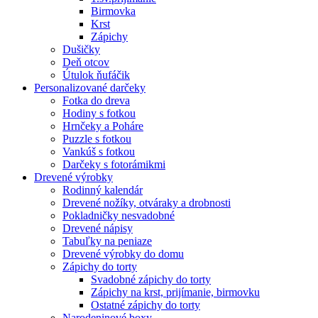
Birmovka
Krst
Zápichy
Dušičky
Deň otcov
Útulok ňufáčik
Personalizované darčeky
Fotka do dreva
Hodiny s fotkou
Hrnčeky a Poháre
Puzzle s fotkou
Vankúš s fotkou
Darčeky s fotorámikmi
Drevené výrobky
Rodinný kalendár
Drevené nožíky, otváraky a drobnosti
Pokladničky nesvadobné
Drevené nápisy
Tabuľky na peniaze
Drevené výrobky do domu
Zápichy do torty
Svadobné zápichy do torty
Zápichy na krst, prijímanie, birmovku
Ostatné zápichy do torty
Narodeninové boxy