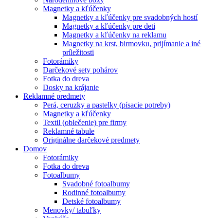
Magnetky a kľúčenky
Magnetky a kľúčenky pre svadobných hostí
Magnetky a kľúčenky pre deti
Magnetky a kľúčenky na reklamu
Magnetky na krst, birmovku, prijímanie a iné
príležitosti
Fotorámiky
Darčekové sety pohárov
Fotka do dreva
Dosky na krájanie
Reklamné predmety
Perá, ceruzky a pastelky (písacie potreby)
Magnetky a kľúčenky
Textil (oblečenie) pre firmy
Reklamné tabule
Originálne darčekové predmety
Domov
Fotorámiky
Fotka do dreva
Fotoalbumy
Svadobné fotoalbumy
Rodinné fotoalbumy
Detské fotoalbumy
Menovky/ tabuľky