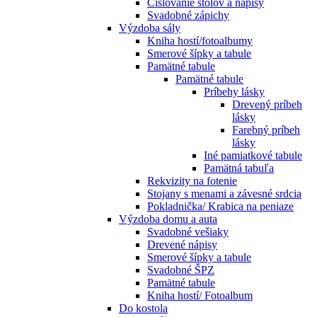
Číslovanie stolov a nápisy
Svadobné zápichy
Výzdoba sály
Kniha hostí/fotoalbumy
Smerové šípky a tabule
Pamätné tabule
Pamätné tabule
Príbehy lásky
Drevený príbeh
lásky
Farebný príbeh
lásky
Iné pamiatkové tabule
Pamätná tabuľa
Rekvizity na fotenie
Stojany s menami a závesné srdcia
Pokladnička/ Krabica na peniaze
Výzdoba domu a auta
Svadobné vešiaky
Drevené nápisy
Smerové šípky a tabule
Svadobné ŠPZ
Pamätné tabule
Kniha hostí/ Fotoalbum
Do kostola