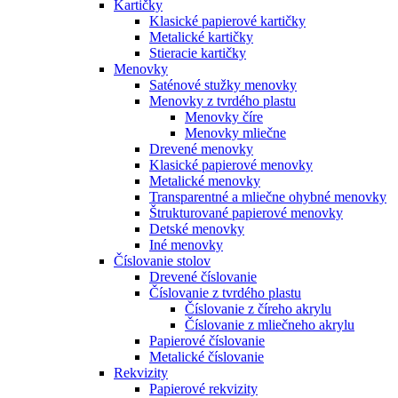
Kartičky
Klasické papierové kartičky
Metalické kartičky
Stieracie kartičky
Menovky
Saténové stužky menovky
Menovky z tvrdého plastu
Menovky číre
Menovky mliečne
Drevené menovky
Klasické papierové menovky
Metalické menovky
Transparentné a mliečne ohybné menovky
Štrukturované papierové menovky
Detské menovky
Iné menovky
Číslovanie stolov
Drevené číslovanie
Číslovanie z tvrdého plastu
Číslovanie z číreho akrylu
Číslovanie z mliečneho akrylu
Papierové číslovanie
Metalické číslovanie
Rekvizity
Papierové rekvizity