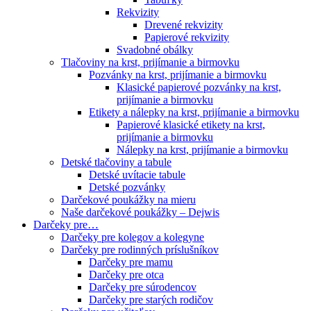
Rekvizity
Drevené rekvizity
Papierové rekvizity
Svadobné obálky
Tlačoviny na krst, prijímanie a birmovku
Pozvánky na krst, prijímanie a birmovku
Klasické papierové pozvánky na krst,
prijímanie a birmovku
Etikety a nálepky na krst, prijímanie a birmovku
Papierové klasické etikety na krst,
prijímanie a birmovku
Nálepky na krst, prijímanie a birmovku
Detské tlačoviny a tabule
Detské uvítacie tabule
Detské pozvánky
Darčekové poukážky na mieru
Naše darčekové poukážky – Dejwis
Darčeky pre…
Darčeky pre kolegov a kolegyne
Darčeky pre rodinných príslušníkov
Darčeky pre mamu
Darčeky pre otca
Darčeky pre súrodencov
Darčeky pre starých rodičov