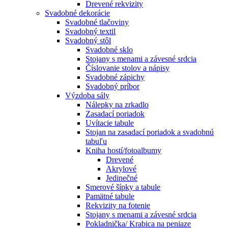
Drevené rekvizity
Svadobné dekorácie
Svadobné tlačoviny
Svadobný textil
Svadobný stôl
Svadobné sklo
Stojany s menami a závesné srdcia
Číslovanie stolov a nápisy
Svadobné zápichy
Svadobný príbor
Výzdoba sály
Nálepky na zrkadlo
Zasadací poriadok
Uvítacie tabule
Stojan na zasadací poriadok a svadobnú
tabuľu
Kniha hostí/fotoalbumy
Drevené
Akrylové
Jedinečné
Smerové šípky a tabule
Pamätné tabule
Rekvizity na fotenie
Stojany s menami a závesné srdcia
Pokladnička/ Krabica na peniaze