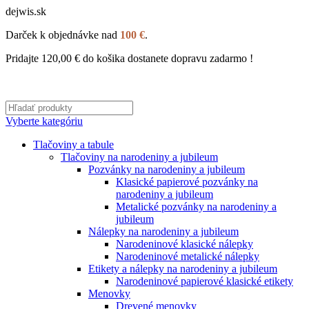
dejwis.sk
Darček k objednávke nad
100 €
.
Pridajte
120,00
€
do košika dostanete dopravu zadarmo !
Vyberte kategóriu
Tlačoviny a tabule
Tlačoviny na narodeniny a jubileum
Pozvánky na narodeniny a jubileum
Klasické papierové pozvánky na
narodeniny a jubileum
Metalické pozvánky na narodeniny a
jubileum
Nálepky na narodeniny a jubileum
Narodeninové klasické nálepky
Narodeninové metalické nálepky
Etikety a nálepky na narodeniny a jubileum
Narodeninové papierové klasické etikety
Menovky
Drevené menovky