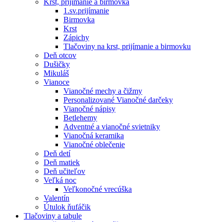
Krst, prijímanie a birmovka
1.sv.prijímanie
Birmovka
Krst
Zápichy
Tlačoviny na krst, prijímanie a birmovku
Deň otcov
Dušičky
Mikuláš
Vianoce
Vianočné mechy a čižmy
Personalizované Vianočné darčeky
Vianočné nápisy
Betlehemy
Adventné a vianočné svietniky
Vianočná keramika
Vianočné oblečenie
Deň detí
Deň matiek
Deň učiteľov
Veľká noc
Veľkonočné vrecúška
Valentín
Útulok ňufáčik
Tlačoviny a tabule