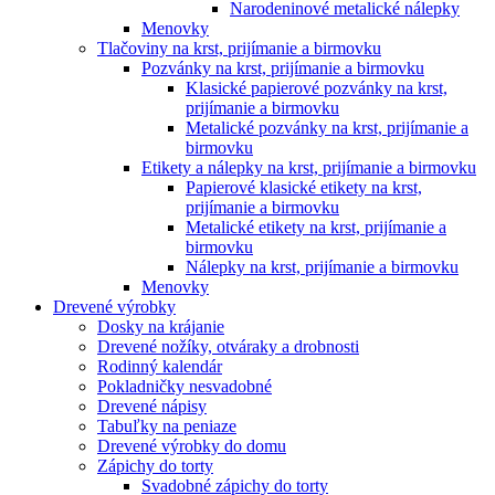
Narodeninové metalické nálepky
Menovky
Tlačoviny na krst, prijímanie a birmovku
Pozvánky na krst, prijímanie a birmovku
Klasické papierové pozvánky na krst,
prijímanie a birmovku
Metalické pozvánky na krst, prijímanie a
birmovku
Etikety a nálepky na krst, prijímanie a birmovku
Papierové klasické etikety na krst,
prijímanie a birmovku
Metalické etikety na krst, prijímanie a
birmovku
Nálepky na krst, prijímanie a birmovku
Menovky
Drevené výrobky
Dosky na krájanie
Drevené nožíky, otváraky a drobnosti
Rodinný kalendár
Pokladničky nesvadobné
Drevené nápisy
Tabuľky na peniaze
Drevené výrobky do domu
Zápichy do torty
Svadobné zápichy do torty