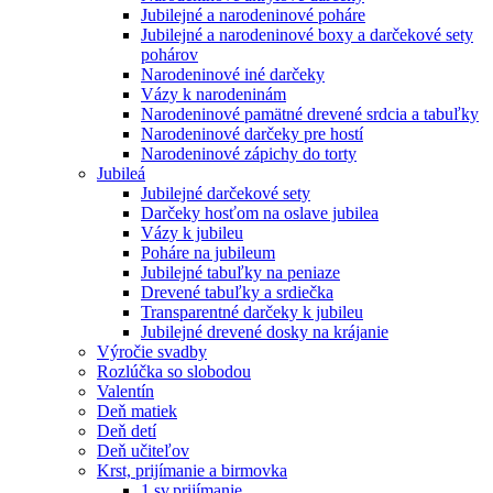
Jubilejné a narodeninové poháre
Jubilejné a narodeninové boxy a darčekové sety
pohárov
Narodeninové iné darčeky
Vázy k narodeninám
Narodeninové pamätné drevené srdcia a tabuľky
Narodeninové darčeky pre hostí
Narodeninové zápichy do torty
Jubileá
Jubilejné darčekové sety
Darčeky hosťom na oslave jubilea
Vázy k jubileu
Poháre na jubileum
Jubilejné tabuľky na peniaze
Drevené tabuľky a srdiečka
Transparentné darčeky k jubileu
Jubilejné drevené dosky na krájanie
Výročie svadby
Rozlúčka so slobodou
Valentín
Deň matiek
Deň detí
Deň učiteľov
Krst, prijímanie a birmovka
1.sv.prijímanie