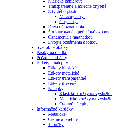
Klasické papierové
Transparentné a mliečne ohybné
Z tvrdého plastu
Mliečny akryl
Číry akryl
Drevené oznámenia
Štrukturované a perleťové oznámenia
Oznámenia s magnetkou
Dvojité oznámenia s fotkou
Svadobné obálky
Pásiky na obálku
Pečate na obálky
Etikety a nálepky
Etikety klasické
Etikety metalické
Etikety transparentné
Etikety drevené
Nálepky
Klasické krúžky na výslužku
Metalické krúžky na výslužku
Ostatné nálepky
Informačné kartičky
Metalické
Čierne a farebné
Tabuľky