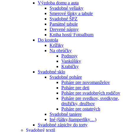
Výzdoba domu a auta
Svadobné vešiaky
Smerové šípky a tabule
Svadobné ŠPZ
Pamätné tabule
Drevené nápisy
Kniha hostí/ Fotoalbum
Do kostola
Krížiky
Na obrúčky
Podnosy
Vankúšiky
Krabičky
Svadobné sklo
Svadobné poháre
Poháre pre novomanželov
Poháre pre deti
Poháre pre svadobných rodičov
Poháre pre svedkov, svedkyne,
družičky, družbov
Poháre pre ostatných
Svadobné taniere
Iné (šálky,štamperlíky…)
Svadobné zápichy do torty
Svadobný textil