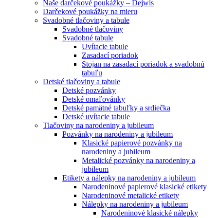
Naše darčekové poukážky – Dejwis
Darčekové poukážky na mieru
Svadobné tlačoviny a tabule
Svadobné tlačoviny
Svadobné tabule
Uvítacie tabule
Zasadací poriadok
Stojan na zasadací poriadok a svadobnú
tabuľu
Detské tlačoviny a tabule
Detské pozvánky
Detské omaľovánky
Detské pamätné tabuľky a srdiečka
Detské uvítacie tabule
Tlačoviny na narodeniny a jubileum
Pozvánky na narodeniny a jubileum
Klasické papierové pozvánky na
narodeniny a jubileum
Metalické pozvánky na narodeniny a
jubileum
Etikety a nálepky na narodeniny a jubileum
Narodeninové papierové klasické etikety
Narodeninové metalické etikety
Nálepky na narodeniny a jubileum
Narodeninové klasické nálepky