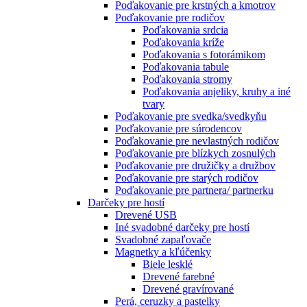
Poďakovanie pre krstných a kmotrov
Poďakovanie pre rodičov
Poďakovania srdcia
Poďakovania kríže
Poďakovania s fotorámikom
Poďakovania tabule
Poďakovania stromy
Poďakovania anjeliky, kruhy a iné
tvary
Poďakovanie pre svedka/svedkyňu
Poďakovanie pre súrodencov
Poďakovanie pre nevlastných rodičov
Poďakovanie pre blízkych zosnulých
Poďakovanie pre družičky a družbov
Poďakovanie pre starých rodičov
Poďakovanie pre partnera/ partnerku
Darčeky pre hostí
Drevené USB
Iné svadobné darčeky pre hostí
Svadobné zapaľovače
Magnetky a kľúčenky
Biele lesklé
Drevené farebné
Drevené gravírované
Perá, ceruzky a pastelky