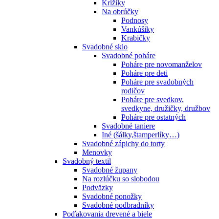
Krížiky
Na obrúčky
Podnosy
Vankúšiky
Krabičky
Svadobné sklo
Svadobné poháre
Poháre pre novomanželov
Poháre pre deti
Poháre pre svadobných
rodičov
Poháre pre svedkov,
svedkyne, družičky, družbov
Poháre pre ostatných
Svadobné taniere
Iné (šálky,štamperlíky…)
Svadobné zápichy do torty
Menovky
Svadobný textil
Svadobné župany
Na rozlúčku so slobodou
Podväzky
Svadobné ponožky
Svadobné podbradníky
Poďakovania drevené a biele