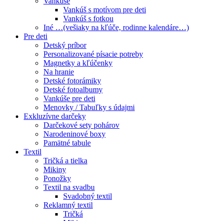
Vankúše
Vankúš s motívom pre deti
Vankúš s fotkou
Iné …(vešiaky na kľúče, rodinne kalendáre…)
Pre deti
Detský príbor
Personalizované písacie potreby
Magnetky a kľúčenky
Na hranie
Detské fotorámiky
Detské fotoalbumy
Vankúše pre deti
Menovky / Tabuľky s údajmi
Exkluzívne darčeky
Darčekové sety pohárov
Narodeninové boxy
Pamätné tabule
Textil
Tričká a tielka
Mikiny
Ponožky
Textil na svadbu
Svadobný textil
Reklamný textil
Tričká