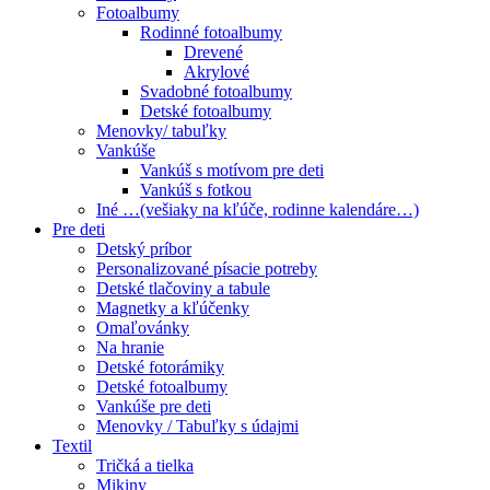
Fotoalbumy
Rodinné fotoalbumy
Drevené
Akrylové
Svadobné fotoalbumy
Detské fotoalbumy
Menovky/ tabuľky
Vankúše
Vankúš s motívom pre deti
Vankúš s fotkou
Iné …(vešiaky na kľúče, rodinne kalendáre…)
Pre deti
Detský príbor
Personalizované písacie potreby
Detské tlačoviny a tabule
Magnetky a kľúčenky
Omaľovánky
Na hranie
Detské fotorámiky
Detské fotoalbumy
Vankúše pre deti
Menovky / Tabuľky s údajmi
Textil
Tričká a tielka
Mikiny