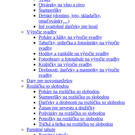
Otváraky na víno a pivo
Štamperlíky
Detské (domino, jojo, skladačky,
omaľovánky…)
Iné svadobné darčeky pre hostí
Výročie svadby
Poháre a šálky na výročie svadby
Tabuľky, srdiečka a fotorámiky na výročie
svadby
Hodiny a vankúše na výročie svadby
Fotoobrazy a fototabule na výročie svadby
Krabičky na výročie svadby
Drobnosti, darčeky a magnetky na výročie
svadby
Dary pre novomanželov
Rozlúčka so slobodou
Poháre na rozlúčku so slobodou
Štamperlíky na rozlúčku so slobodou
Darčeky a drobnosti na rozlúčku so slobodou
Župan pre nevestu a družičky
Podväzky na rozlúčku so slobodou
Ponožky na rozlúčku so slobodou
Tričká a tielka na rozlúčku so slobodou
Pamätné tabule
Pamätná tabuľa