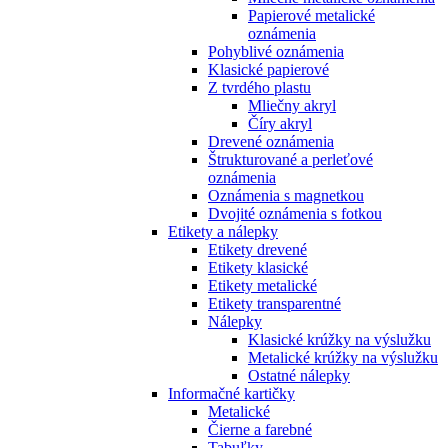
Papierové metalické
oznámenia
Pohyblivé oznámenia
Klasické papierové
Z tvrdého plastu
Mliečny akryl
Číry akryl
Drevené oznámenia
Štrukturované a perleťové
oznámenia
Oznámenia s magnetkou
Dvojité oznámenia s fotkou
Etikety a nálepky
Etikety drevené
Etikety klasické
Etikety metalické
Etikety transparentné
Nálepky
Klasické krúžky na výslužku
Metalické krúžky na výslužku
Ostatné nálepky
Informačné kartičky
Metalické
Čierne a farebné
Tabuľky