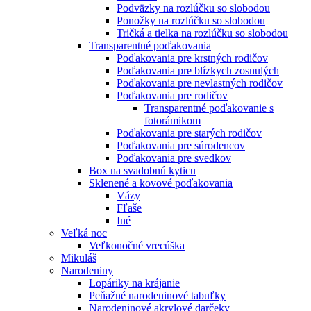
Podväzky na rozlúčku so slobodou
Ponožky na rozlúčku so slobodou
Tričká a tielka na rozlúčku so slobodou
Transparentné poďakovania
Poďakovania pre krstných rodičov
Poďakovania pre blízkych zosnulých
Poďakovania pre nevlastných rodičov
Poďakovania pre rodičov
Transparentné poďakovanie s
fotorámikom
Poďakovania pre starých rodičov
Poďakovania pre súrodencov
Poďakovania pre svedkov
Box na svadobnú kyticu
Sklenené a kovové poďakovania
Vázy
Fľaše
Iné
Veľká noc
Veľkonočné vrecúška
Mikuláš
Narodeniny
Lopáriky na krájanie
Peňažné narodeninové tabuľky
Narodeninové akrylové darčeky