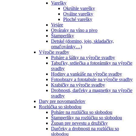
Varešky
Okrúhle varešky
Oválne varešky
Ploché varešky
Vejáre
Otváraky na víno a pivo
Štamperlíky
Detské (domino, jojo, skladačky,
omaľovánky…)
Výročie svadby
Poháre a šálky na výročie svadby
Tabuľky, srdiečka a fotorámiky na výročie
svadby
Hodiny a vankúše na výročie svadby
Fotoobrazy a fototabule na výročie svadby
Krabičky na výročie svadby
Drobnosti, darčeky a magnetky na výročie
svadby
Dary pre novomanželov
Rozlúčka so slobodou
Poháre na rozlúčku so slobodou
Štamperlíky na rozlúčku so slobodou
Župan pre nevestu a družičky
Darčeky a drobnosti na rozlúčku so
slobodou