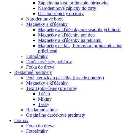
Zápichy na krst, prijímanie, birmovku
Narodeninové zápichy do torty
Ostatné zápichy do torty
Narodeninové boxy
Magnetky a kľúčenky
Magnetky a kľúčenky pre svadobných hostí
Magnetky a kľúčenky pre deti
Magnetky a kľúčenky na reklamu
Magnetky na krst, birmovku, prijímanie a iné
príležitosti
Fotorámiky
Darčekové sety pohárov
Fotka do dreva
Reklamné predmety
Perá, ceruzky a pastelky (písacie potreby)
Magnetky a kľúčenky
Textil (oblečenie) pre firmy
Tričká
Mikiny
Tašky
Reklamné tabule
Originálne darčekové predmety
Domov
Fotka do dreva
Fotorámiky