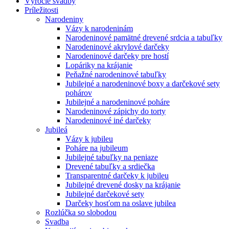
Výročie svadby
Príležitosti
Narodeniny
Vázy k narodeninám
Narodeninové pamätné drevené srdcia a tabuľky
Narodeninové akrylové darčeky
Narodeninové darčeky pre hostí
Lopáriky na krájanie
Peňažné narodeninové tabuľky
Jubilejné a narodeninové boxy a darčekové sety
pohárov
Jubilejné a narodeninové poháre
Narodeninové zápichy do torty
Narodeninové iné darčeky
Jubileá
Vázy k jubileu
Poháre na jubileum
Jubilejné tabuľky na peniaze
Drevené tabuľky a srdiečka
Transparentné darčeky k jubileu
Jubilejné drevené dosky na krájanie
Jubilejné darčekové sety
Darčeky hosťom na oslave jubilea
Rozlúčka so slobodou
Svadba