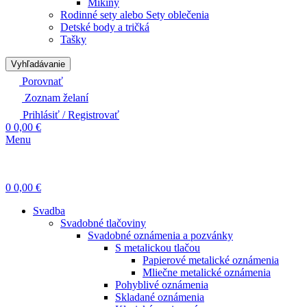
Mikiny
Rodinné sety alebo Sety oblečenia
Detské body a tričká
Tašky
Vyhľadávanie
Porovnať
Zoznam želaní
Prihlásiť / Registrovať
0
0,00
€
Menu
0
0,00
€
Svadba
Svadobné tlačoviny
Svadobné oznámenia a pozvánky
S metalickou tlačou
Papierové metalické oznámenia
Mliečne metalické oznámenia
Pohyblivé oznámenia
Skladané oznámenia