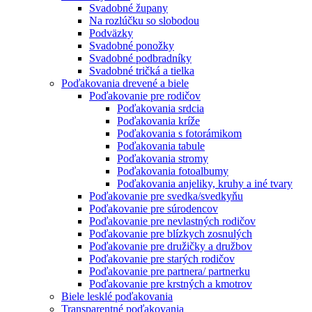
Svadobné župany
Na rozlúčku so slobodou
Podväzky
Svadobné ponožky
Svadobné podbradníky
Svadobné tričká a tielka
Poďakovania drevené a biele
Poďakovanie pre rodičov
Poďakovania srdcia
Poďakovania kríže
Poďakovania s fotorámikom
Poďakovania tabule
Poďakovania stromy
Poďakovania fotoalbumy
Poďakovania anjeliky, kruhy a iné tvary
Poďakovanie pre svedka/svedkyňu
Poďakovanie pre súrodencov
Poďakovanie pre nevlastných rodičov
Poďakovanie pre blízkych zosnulých
Poďakovanie pre družičky a družbov
Poďakovanie pre starých rodičov
Poďakovanie pre partnera/ partnerku
Poďakovanie pre krstných a kmotrov
Biele lesklé poďakovania
Transparentné poďakovania