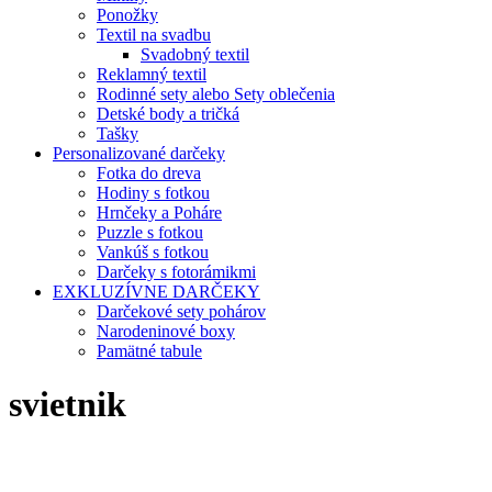
Ponožky
Textil na svadbu
Svadobný textil
Reklamný textil
Rodinné sety alebo Sety oblečenia
Detské body a tričká
Tašky
Personalizované darčeky
Fotka do dreva
Hodiny s fotkou
Hrnčeky a Poháre
Puzzle s fotkou
Vankúš s fotkou
Darčeky s fotorámikmi
EXKLUZÍVNE DARČEKY
Darčekové sety pohárov
Narodeninové boxy
Pamätné tabule
svietnik