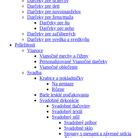
Darčeky pre učiteľov
Darčeky pre deti
Darčeky pre novomanželov
Darčeky pre ženu/muža
Darčeky pre ňu
Darčeky pre neho
Darčeky pre zaľúbených
Darčeky pre svedka a svedkyňu
Príležitosti
Vianoce
Vianočné mechy a čižmy
Personalizované Vianočné darčeky
Vianočné oblečenie
Svadba
Krabice a pokladničky
Na peniaze
Rôzne
Biele lesklé poďakovania
Svadobné dekorácie
Svadobné tlačoviny
Svadobný textil
Svadobný stôl
Svadobný príbor
Svadobné sklo
Stojany s menami a závesné srdcia