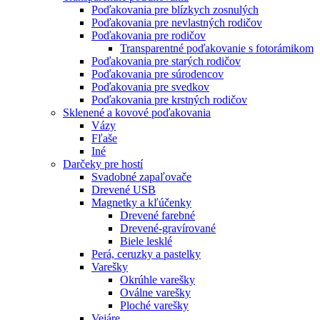
Poďakovania pre blízkych zosnulých
Poďakovania pre nevlastných rodičov
Poďakovania pre rodičov
Transparentné poďakovanie s fotorámikom
Poďakovania pre starých rodičov
Poďakovania pre súrodencov
Poďakovania pre svedkov
Poďakovania pre krstných rodičov
Sklenené a kovové poďakovania
Vázy
Fľaše
Iné
Darčeky pre hostí
Svadobné zapaľovače
Drevené USB
Magnetky a kľúčenky
Drevené farebné
Drevené-gravírované
Biele lesklé
Perá, ceruzky a pastelky
Varešky
Okrúhle varešky
Oválne varešky
Ploché varešky
Vejáre