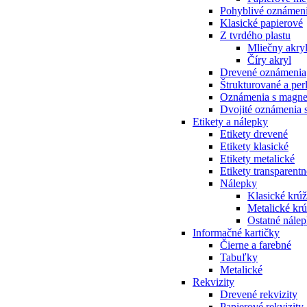
Pohyblivé oznámen
Klasické papierové
Z tvrdého plastu
Mliečny akry
Číry akryl
Drevené oznámenia
Štrukturované a pe
Oznámenia s magne
Dvojité oznámenia 
Etikety a nálepky
Etikety drevené
Etikety klasické
Etikety metalické
Etikety transparentn
Nálepky
Klasické krú
Metalické kr
Ostatné nále
Informačné kartičky
Čierne a farebné
Tabuľky
Metalické
Rekvizity
Drevené rekvizity
Papierové rekvizity