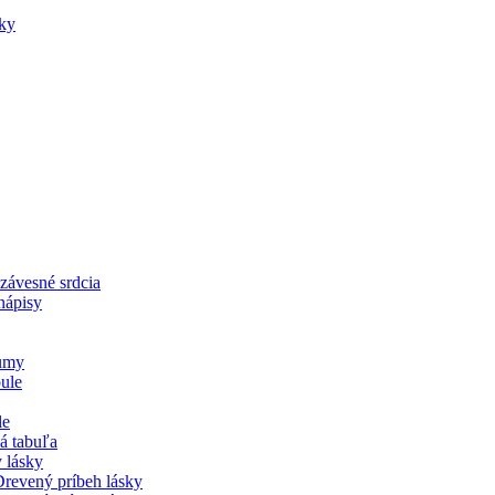
eky
závesné srdcia
nápisy
bumy
ule
le
á tabuľa
 lásky
revený príbeh lásky