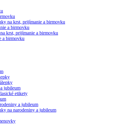
ku
birmovku
ky na krst, prijímanie a birmovku
manie a birmovku
 na krst, prijímanie a birmovku
ie a birmovku
um
lepky
álepky
 a jubileum
asické etikety
eum
rodeniny a jubileum
nky na narodeniny a jubileum
 menovky