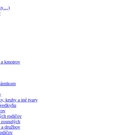
íky…)
y
 a kmotrov
orámikom
y
y, kruhy a iné tvary
svedkyňu
cov
ých rodičov
 zosnulých
 a družbov
rodičov