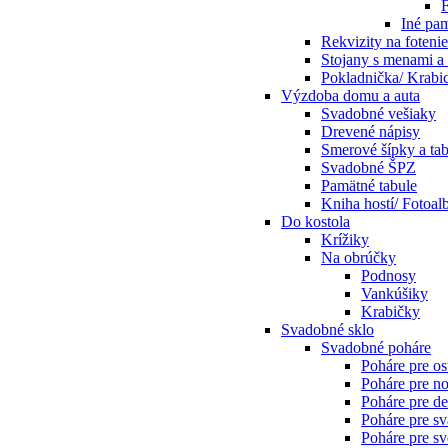
F
Iné pam
Rekvizity na fotenie
Stojany s menami a 
Pokladnička/ Krabic
Výzdoba domu a auta
Svadobné vešiaky
Drevené nápisy
Smerové šípky a tab
Svadobné ŠPZ
Pamätné tabule
Kniha hostí/ Fotoa
Do kostola
Krížiky
Na obrúčky
Podnosy
Vankúšiky
Krabičky
Svadobné sklo
Svadobné poháre
Poháre pre os
Poháre pre n
Poháre pre de
Poháre pre s
Poháre pre sv