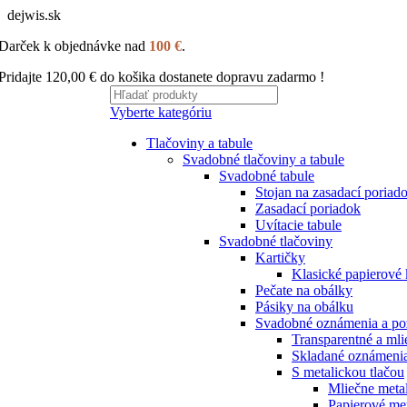
dejwis.sk
Darček k objednávke nad
100 €
.
Pridajte
120,00
€
do košika dostanete dopravu zadarmo !
Vyberte kategóriu
Tlačoviny a tabule
Svadobné tlačoviny a tabule
Svadobné tabule
Stojan na zasadací poriad
Zasadací poriadok
Uvítacie tabule
Svadobné tlačoviny
Kartičky
Klasické papierové 
Pečate na obálky
Pásiky na obálku
Svadobné oznámenia a p
Transparentné a ml
Skladané oznámeni
S metalickou tlačou
Mliečne meta
Papierové me