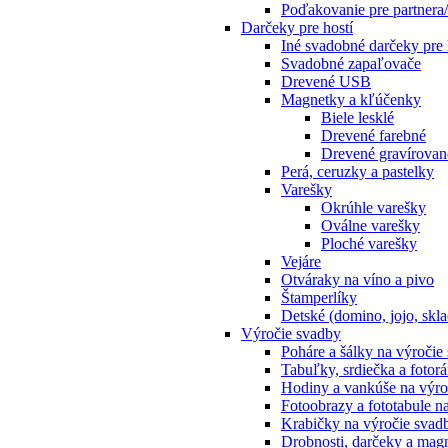
Poďakovanie pre partnera/
Darčeky pre hostí
Iné svadobné darčeky pre 
Svadobné zapaľovače
Drevené USB
Magnetky a kľúčenky
Biele lesklé
Drevené farebné
Drevené gravírovan
Perá, ceruzky a pastelky
Varešky
Okrúhle varešky
Oválne varešky
Ploché varešky
Vejáre
Otváraky na víno a pivo
Štamperlíky
Detské (domino, jojo, sk
Výročie svadby
Poháre a šálky na výročie
Tabuľky, srdiečka a fotor
Hodiny a vankúše na výro
Fotoobrazy a fototabule n
Krabičky na výročie svad
Drobnosti, darčeky a mag