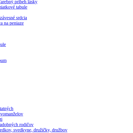
arebný príbeh lásky
iatkové tabule
závesné srdcia
a na peniaze
ule
lbum
tatných
ovomanželov
ti
vadobných rodičov
edkov, svedkyne, družičky, družbov