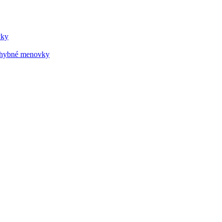
vky
 ohybné menovky