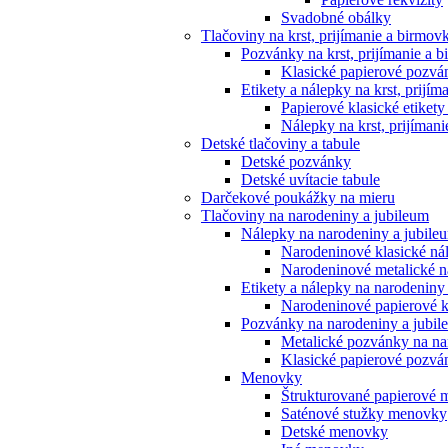
Svadobné obálky
Tlačoviny na krst, prijímanie a birmov
Pozvánky na krst, prijímanie a 
Klasické papierové pozván
Etikety a nálepky na krst, prijí
Papierové klasické etikety
Nálepky na krst, prijíman
Detské tlačoviny a tabule
Detské pozvánky
Detské uvítacie tabule
Darčekové poukážky na mieru
Tlačoviny na narodeniny a jubileum
Nálepky na narodeniny a jubile
Narodeninové klasické ná
Narodeninové metalické n
Etikety a nálepky na narodeniny
Narodeninové papierové kl
Pozvánky na narodeniny a jubil
Metalické pozvánky na na
Klasické papierové pozvá
Menovky
Štrukturované papierové
Saténové stužky menovky
Detské menovky